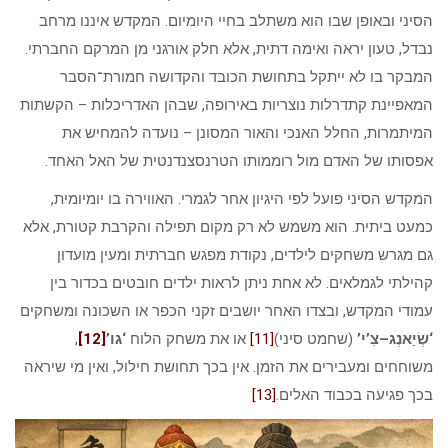
הסיני ובאופן שבו הוא משתלב בחיי היומיום. המקדש איננו מרחב
נבדל, טעון יראה ואימה דתית, אלא חלק אורגני מן המרקם החברתי.
המבקר בו לא ייתקל בתחושת הכובד והקדושה חמורת־הסבר
המאפיינת קתדרלות נוצריות באירופה, שבהן האדריכלות – הקשתות
המיתמרות, החלל האנכי והאור המסונן – נועדה להמחיש את
אפסותו של האדם מול רוממותו הטרנסצנדנטית של האל האחד.
המקדש הסיני פועל לפי היגיון אחר לגמרי. האווירה בו יומיומית,
כמעט ביתית. הוא משמש לא רק מקום תפילה והקרבת קטורת, אלא
גם מגרש משחקים לילדים, נקודת מפגש חברתית ומעין מועדון
קהילתי לגמלאים. לא אחת ניתן לראות ילדים חובטים בכדור בין
עמודי המקדש, ובצדו האחר יושבים זקני הכפר או השכונה ומשחקים
‘שְׂיַאנְג
–
צִ’י’
(שחמט סיני)
[11]
או את משחק הלוח
‘גו’
[12]
,
משוחחים ומעבירים את הזמן. אין בכך תחושת חילול, ואין מי שיראה
בכך פגיעה בכבוד האלים.
[13]