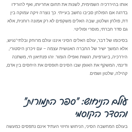
אותו בהיררכיה השמימית, לשנות את תחום אחריותו, ואף להורידו
בדרגה אם הפולחן סביבו נחשב בעייתי. כך נוצרה זיקה עמוקה בין
דת, פולחן ושלטון, שבה האלים משקפים לא רק אמונה רוחנית, אלא
גם סדר חברתי, מוסרי ופוליטי.
בסיכומו של דבר, עולם האלים הסיני איננו עולם מרוחק ובלתי־נגיש,
אלא המשך ישיר של החברה האנושית עצמה – עם זיכרון היסטורי,
היררכיה, ביוגרפיות, רגשות ואפילו הומור. זהו פנתיאון חי, משתנה
ודינמי, המשקף את האופן שבו הסינים תופסים את היחסים בין אדם,
קהילה, שלטון ושמים.
עולם הניחוש: “ספר התמורות”
והסדר הקוסמי
בעולם המחשבה הסיני, הניחוש וחיזוי העתיד אינם נתפסים כמעשה