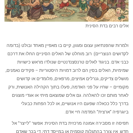
אלים רבים בדת הסינית
ולמרות שהפנתיאון עצום ומגוון, קיים בו מאפיין מאחד ובולט (בדומה
לקדושים הנוצריים): רוב מוחלט של האלים הסיניים החלו את דרכם
כבני אדם. בניגוד לאלים טרנסצנדנטיים שנולדו מראש כישויות
שמימיות, האלים בסין הם לרוב דמויות היסטוריות – פקידים נאמנים,
מושלים צדיקים, גנרלים אמיצים, מרפאים, מלומדים או קדושים
מקומיים – שחיו על פני האדמה, פעלו בתוך הקהילה האנושית, ורק
לאחר מותם זכו להאלהה. גם אלים שמוצאם מיתי או אגדי מוצגים
בדרך כלל ככאלה שפעם היו אנושיים, או לכל הפחות כבעלי
ביוגרפיה “ארצית” המדמה חיי אדם.
תפיסה זו מסבירה אמונה מרכזית בדת הסינית: אפשר “לייצר” אל
חדש. אין צורך בהתגלות קוסמית או במייסד דתי; די בכך שאדם