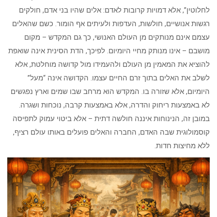
לחלוטין”, אלא דמויות קרובות לאדם: אלים שהיו בני אדם, חולקים
רגשות אנושיים, חולשות, העדפות ולעיתים אף הומור. כשם שהאלים
עצמם אינם מנותקים מן העולם האנושי, כך גם המקדש – מקום
מושבם – אינו מנותק מחיי היומיום. לפיכך, הדת הסינית אינה שואפת
להוציא את המאמין מן העולם ולהעמידו מול קדושה מוחלטת, אלא
לשלב את האלים בתוך זרם החיים עצמו. הקדושה אינה “מעל”
היומיום, אלא שזורה בו. המקדש הוא מרחב שבו שמים וארץ נפגשים
לא באמצעות ריחוק והדרה, אלא באמצעות קרבה, נוכחות ושגרה.
במובן זה, הנינוחות איננה חולשה דתית – אלא ביטוי עמוק לתפיסה
קוסמולוגית שבה האדם, החברה והאלים פועלים באותו עולם רציף,
ללא מחיצות חדות.