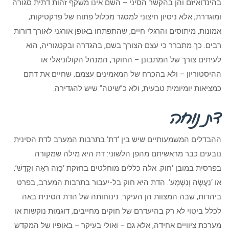
בהינדואיזם והן בהקשר הסיני – השם אינו משקף זהות דתית סגורה
ומוגדרת, אלא ניסיון חיצוני למסגר מכלול פתוח של פרקטיקות,
אמונות, מיתוסים והרגלי חיים, שהתפתחו באופן אורגני לאורך דורות
רבים. כך מתברר כי עצם הצורך בשם, בהגדרה ובקטגוריה, הוא
לעיתים צורך של המתבונן – החוקר, המנהל הקולוניאלי או
ההיסטוריון – ולא בהכרח של המאמינים עצמם, שחיים את דתם
כמציאות יומיומית טבעית, ולא כ”שיטה” שיש להגדירה.
דת נוחה
ההבדלים המשמעותיים שיש בין ‘דת’ בתרבות המערב לדת הסינית
נובעים כבר מראשיתם מהפן הלשוני: דת היא מילה שמקורה
בפרסית במובן ‘חוק. אלה כללים מוחלטים בחזקת ‘כָּזֶה רְאֵה וְקַדֵּשׁ’,
או ‘נַעֲשֶׂה וְנִשְׁמָע’. הדת היא חוק בל-יעבור בתרבות המערב, בפרט
ביהדות, שבה המצוות הן העיקר. נינוחותה של הדת הסינית באה
לכלל ביטוי לא רק בהיעדרם של חוקים מחייבים, דוגמות נוקשות או
מערכת ציוויים אחידה, אלא גם – ואולי בעיקר – באופיו של המקדש