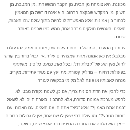
מכוננת. היא צומחת מן הבית, מן הקבר המשפחתי, מן המטבח, מן
השוק ומן המקדש שבקצה הרחוב. היא אינה דורשת מן המאמין
לבחור בין אמונות, אלא מאפשרת לו לחיות בתוך עולם שבו האבות,
האלים והאנשים חולקים מרחב אחד, ממש כמו שכנים באותה
שכונה.
עבור בן המערב, המורגל בדתות בעלות שם, מוסד ודוגמה, זהו עולם
מבלבל: אין כאן אמונה אחת שמצהירים עליה, אין גבול ברור בין קודש
לחול, ואין רגע של “קבלת דת”. ובכל זאת, כמעט כל סיני משתתף
בפעולות דתיות — מדליק קטורת, מתייעץ עם מגיד עתידות, מקריב
מנחה לאבותיו או פונה לאל מקומי בבקשה לעזרה.
כדי להבין את הדת הסינית צריך, אם כן, לשנות נקודת מבט. לא
לחפש מערכת אמונות סדורה, אלא להתבונן באורח חיים. לא לשאול
“במה אתה מאמין?”, אלא “כיצד אתה חי עם האלים, עם האבות ועם
כוחות הטבע?”. זהו עולם דתי שאין לו שם אחד, אין לו גבולות ברורים
— אך הוא מלווה את החברה הסינית כבר אלפי שנים, בשקט,