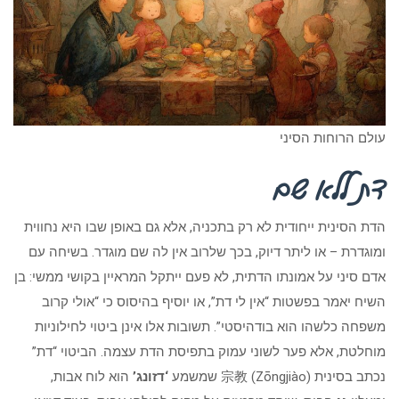
עולם הרוחות הסיני
דת ללא שם
הדת הסינית ייחודית לא רק בתכניה, אלא גם באופן שבו היא נחווית
ומוגדרת – או ליתר דיוק, בכך שלרוב אין לה שם מוגדר. בשיחה עם
אדם סיני על אמונתו הדתית, לא פעם ייתקל המראיין בקושי ממשי: בן
השיח יאמר בפשטות “אין לי דת”, או יוסיף בהיסוס כי “אולי קרוב
משפחה כלשהו הוא בודהיסטי”. תשובות אלו אינן ביטוי לחילוניות
מוחלטת, אלא פער לשוני עמוק בתפיסת הדת עצמה. הביטוי “דת”
נכתב בסינית 宗教 (Zōngjiào) שמשמע
‘דזונג’
הוא לוח אבות,