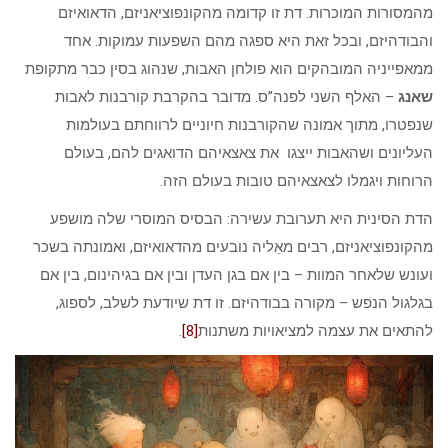
מהמסורות המוכרות. דת זו קדומה מהקונפוציאניזם, הדאואיזם
והבודהיזם, ובכל זאת היא ספגה מהם השפעות עמוקות. אחד
ממאפייניה המובהקים הוא פולחן האבות, שנהוג בסין כבר מתקופת
שאנג
– האלף השני לפנה”ס. מדובר בהקרבת קורבנות לאבות
שנפטרו, מתוך אמונה שהקורבנות חיוניים לרווחתם בעולמות
העליונים ושהאבות ייצגו את צאצאיהם הדואגים להם, בעולם
הרוחות ויגמלו לצאצאיהם טובות בעולם הזה.
הדת הסינית היא תערובת עשירה: הבסיס המוסרי שלה מושפע
מהקונפוציאניזם, רבים מאֵליה נובעים מהדאואיזם, ואמונתה בשכר
ועונש שלאחר המוות – בין אם בגן העדן ובין אם בגיהינום, בין אם
בגלגול הנפש – מקורה בבודהיזם. זו דת שיודעת לשלב, לספוג,
להתאים את עצמה למציאויות משתנות
[8]
.