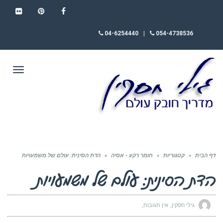
FLICKR
PINTEREST
FACEBOOK
04-6254440
|
054-4738536
תפריט
דף הבית
»
קטגוריות
»
חומר רקע - אסיה
»
הדת הסינית: עולם של משמעויות
הדת הסינית: עולם של משמעויות
גילי חסקין
אין תגובות