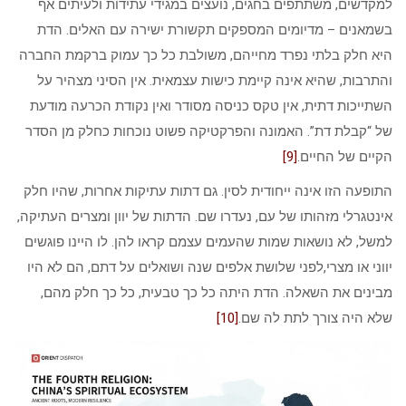
למקדשים, משתתפים בחגים, נועצים במגידי עתידות ולעיתים אף
בשמאנים – מדיומים המספקים תקשורת ישירה עם האלים. הדת
היא חלק בלתי נפרד מחייהם, משולבת כל כך עמוק ברקמת החברה
והתרבות, שהיא אינה קיימת כישות עצמאית. אין הסיני מצהיר על
השתייכות דתית, אין טקס כניסה מסודר ואין נקודת הכרעה מודעת
של “קבלת דת”. האמונה והפרקטיקה פשוט נוכחות כחלק מן הסדר
הקיים של החיים.
[9]
התופעה הזו אינה ייחודית לסין. גם דתות עתיקות אחרות, שהיו חלק
אינטגרלי מזהותו של עם, נעדרו שם. הדתות של יוון ומצרים העתיקה,
למשל, לא נושאות שמות שהעמים עצמם קראו להן. לו היינו פוגשים
יווני או מצרי,לפני שלושת אלפים שנה ושואלים על דתם, הם לא היו
מבינים את השאלה. הדת היתה כל כך טבעית, כל כך חלק מהם,
שלא היה צורך לתת לה שם.
[10]