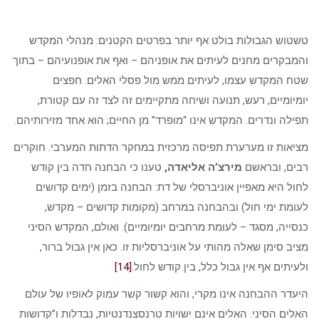
טשטוש הגבולות בולט אף יותר בפרטים הקטנים: מנהלי המקדש
והמבקרים מחנים לעיתים את אופניהם – ואף את אופנועיהם – בתוך
שטח המקדש עצמו, לעיתים ממש מול פסלי האלים. חפצים
יומיומיים, רעש, תנועה ושיחה מתקיימים זה לצד זה עם קטורת,
תפילה ונדרים. המקדש אינו “מופרד” מן החיים; הוא אחד מזירותיהם.
מציאות זו מערערת תפיסה מרכזית במחקר הדתות המערבי. חוקרים
רבים, ובראשם
מירצ’ה אליאדה,
טענו כי הבחנה חדה בין קודש
לחול היא מאפיין אוניברסלי של דת: הבחנה בזמן (ימים קדושים
לעומת ימי חול) ובהבחנה במרחב (מקומות קדושים – מקדש,
כנסייה, מסגד – לעומת מרחבים יומיומיים). ואולם, המקדש הסיני
מציב סימן שאלה מהותי על אוניברסליות זו. כאן אין גבול ברור,
ולעיתים אף אין גבול כלל, בין קודש לחול.
[14]
היעדר ההבחנה אינו מקרי, והוא קשור קשר עמוק לאופיו של עולם
האלים הסיני. האלים אינם ישויות טרנסצנדנטיות, נבדלות ו”קדושות