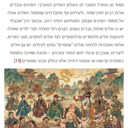
מאוד מן המודל המוכר מן העולם העתיק המערבי. הסינים עובדים
אלים רבים לאין־ספור, ולעיתים אף מתבדחים שמספר האלים עולה
על מספר הסינים עצמם. הפנתיאון הסיני רחב, צבעוני ורב־שכבתי:
יש בו אלים ואלות, גברים ונשים, זקנים רמי־מעלה לצד ילדים ואפילו
תינוקות; אלים מלומדים ופילוסופיים לצד אלים לוחמים, מגִני כפרים,
אלופי אומנויות לחימה ואלים “עממיים” גסים לעיתים. יש גם אלים
ליצניים, שובבים ובעלי חוש הומור מובהק – תכונה שאינה נתפסת
כסותרת קדושה או עוצמה דתית, אלא כחלק טבעי מאופיים.
[15]