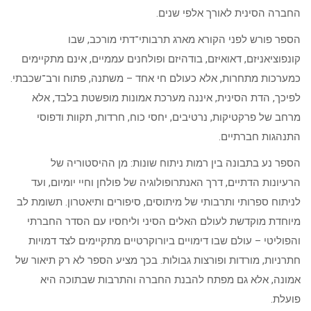
החברה הסינית לאורך אלפי שנים.
הספר פורש לפני הקורא מארג תרבותי־דתי מורכב, שבו
קונפוציאניזם, דאואיזם, בודהיזם ופולחנים עממיים, אינם מתקיימים
כמערכות מתחרות, אלא כעולם חי אחד – משתנה, פתוח ורב־שכבתי.
לפיכך, הדת הסינית, איננה מערכת אמונות מופשטת בלבד, אלא
מרחב של פרקטיקות, נרטיבים, יחסי כוח, חרדות, תקוות ודפוסי
התנהגות חברתיים.
הספר נע בתבונה בין רמות ניתוח שונות: מן ההיסטוריה של
הרעיונות הדתיים, דרך האנתרופולוגיה של פולחן וחיי יומיום, ועד
לניתוח ספרותי ותרבותי של מיתוסים, סיפורים ותיאטרון. תשומת לב
מיוחדת מוקדשת לעולם האלים הסיני וליחסיו עם הסדר החברתי
והפוליטי – עולם שבו דימויים ביורוקרטיים מתקיימים לצד דמויות
חתרניות, מורדות ופורצות גבולות. בכך מציע הספר לא רק תיאור של
אמונה, אלא גם מפתח להבנת החברה והתרבות שבתוכה היא
פועלת.