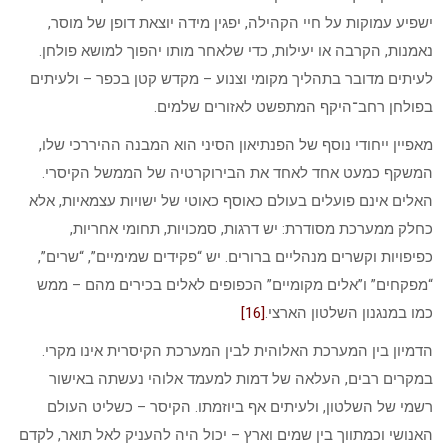
ישפיע עמוקות על חיי הקהילה, יפגין מידה יוצאת דופן של מוסר,
נאמנות, הקרבה או יעילות, כדי שלאחר מותו יהפוך למושא פולחן.
לעיתים מדובר בתהליך מקומי וצנוע – מקדש קטן בכפר – ולעיתים
בפולחן רחב־היקף המתפשט לאזורים שלמים.
מאפיין ייחודי נוסף של הפנתיאון הסיני הוא המבנה ההיררכי שלו,
המשקף כמעט אחד לאחד את הבירוקרטיה של הממשל הקיסרי.
האלים אינם פועלים בעולם כאוסף כאוטי של ישויות עצמאיות, אלא
כחלק ממערכת מסודרת: יש דרגות, סמכויות, תחומי אחריות,
כפיפויות וקשרים מנהליים ברורים. יש “פקידים שמימיים”, “שרים”,
“מפקחים” ו”אלים מקומיים” הכפופים לאלים בכירים מהם – ממש
כמו במנגנון השלטון הארצי.
[16]
הדמיון בין המערכת האלוהית לבין המערכת הקיסרית אינו מקרי.
במקרים רבים, העלאה של דמות למעמד אלוהי נעשתה באישור
רשמי של השלטון, ולעיתים אף ביוזמתו. הקיסר – כשליט העולם
האנושי וכמתווך בין שמים וארץ – יכול היה להעניק לאל תואר, לקדם