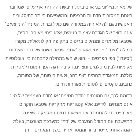
של מאות מיליוני בני אדם בתת־היבשת ההודית. אף על פי שמדובר
באחת המסורות הדתיות הרציפות והמשפיעות ביותר בהיסטוריה
האנושית, גם לה לא היה במקורה שם כולל וברור. המונח “הינדואיזם”
איננו תוצר של הגדרה עצמית פנימית, אלא כינוי מאוחר יחסית,
שטבעו מלומדים ומנהלים בריטים בתקופה הקולוניאלית. מקורו
במילה “הינדו” – כינוי גאוגרפי־אתני, שנגזר משמו של נהר האינדוס
(“סינדו”) בפי הפרסים – והוא שימש בתחילה להבחנה בין אוכלוסיות
מקומיות לבין מוסלמים ונוצרים. רק בהדרגה הפך המונח למסגרת
כוללת, המאגדת תחתיה רצף רחב, ולעיתים סותר, של מסורות,
כתבים, טקסים, פילוסופיות ואורחות חיים.
בדומה לכך, גם המונחים “הדת הסינית” או “הדת העממית של סין”
אינם מונחים ילידיים, אלא קטגוריות מחקריות שטבעו חוקרים
מערביים כדי להתמודד עם מציאות דתית חמקמקה, שאינה
מתיישבת עם המודל המערבי של “דת” כמערכת מאורגנת, בעלת
דוגמה אחת, מייסד ברור וממסד אחיד. בשני המקרים – הן