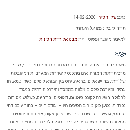
כתב:
גילי חסקין
; 14-02-2026
תודה ליובל נעמן על הערותיו.
למאמר מקוצר ופשוט יותר:
מבט אל הדת הסינית
תקציר
מאמר זה בוחן את הדת הסינית כמרחב תרבותי־דתי ייחודי, שכמו
מרבית דתות המזרח, אינו מתכנס להגדרות המערביות המקובלות
של “דת”, בה יש אלים, בריאה, יחס בין הבורא לעולם, כשר וטמא, חזון
עתידי ומערכת טקסים מלווה בממסד והיררכיה דתית. בניגוד
לחלוקה השגורה לקונפוציאניזם, דאואיזם ובודהיזם, כשלוש מסורות
נפרדות, נטען כאן כי רוב הסינים חיו – ועודם חיים – בתוך עולם דתי
סינתטי, גמיש וחסר שם רשמי, שבו פרקטיקות, אמונות ומיתוסים
ממקורות שונים משתלבים זה בזה כחלק בלתי נפרד מחיי היומיום.