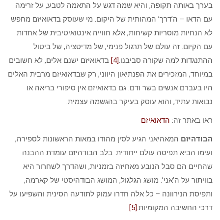
בערך באותה תקופה, והיא שמה דגש על התאמה לטבע, על זרימה
עם הדאו – ה’דרך’ המהותית של היקום. מי שעוסק בדאואיזם מחפש
לא הנחיות מוסריות קשיחות, אלא חווייה אינטואיטיבית של אחדות
עם הקיום. זה עולם של תרגול פנימי, של מדיטציה, של ביטול
ההתנגדות למה שקורה סביבנו.
[4]
בדאואיזם ישנם אלים, לא חשובים
במיוחד, המזכירים את הפנתיאון היווני, רק שבדאואיזם מרבית האלים
היו בעברם אנשים בשר ודם. גם בדאואיזם אין סיפורי בריאה או
נבואות עתיד, והוא עוסק בעיקר בהגשמה עצמית.
ראו באתר זה:
הדאואיזם
הבודהיזם
המאהיאני הגיע לסין מהודו במאות הראשונות לספירה,
ועימו הביא תפיסה עולם ייחודית. בלב הבודהיזם עומדת ההבנה
שהחיים הם סבל הנובע מאחיזה בזמניות, ושהדרך לשחרור היא
בוויתור על ה’אני’. מושג הגלגול, המושג הבודהיסטי של קארמה,
ותפיסת הנירוונה – כל אלה חדרו עמוק לתודעה הסינית והשפיעו על
דרכי החשיבה המקומיות.
[5]