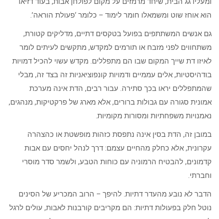
ומעליו גג הבית, שיחד מרמזים על מקום לפולחן אבות, בעוד דזיאו
הוא אוחז שוט ומשמאלו חומר לימוד – כלומר ‘פעולת הוראה’.
גם אנשים המשתתפים בפועל בטקסים דתיים, מדליקים קטורת,
משתחווים לפני מזבח או תורמים למקדש, מתקשים לעיתים לומר
לאיזו דת שייך המקום שבו הם מתפללים. מקדש עשוי להכיל דמויות
בודהיסטיות, אלים עממיים ודמויות קונפוציאניות זה בצד זה, מבלי
שהמתפללים יראו בכך סתירה. עבור רבים, הדת אינה מערכת
אמונית סגורה עם גבולות ברורים, אלא מארג של פרקטיקות, מנהגים,
נאמנויות משפחתיות ומסורות מקומיות.
במובן זה, הדת בסין אינה נתפסת כזהות מופשטת או כהצהרה
עקרונית, אלא כחלק מהחיים עצמם: דרך לנהל יחסים עם אבות
קדמונים, להבטיח הרמוניה עם כוחות הטבע, ולשמר סדר מוסרי
וחברתי.
הדבר לא נובע מהעדר דתיות. להיפך – הרוב המכריע של הסינים
נוטל חלק בפעולות דתיות: הם מקריבים קורבנות לאבות, עולים לרגל