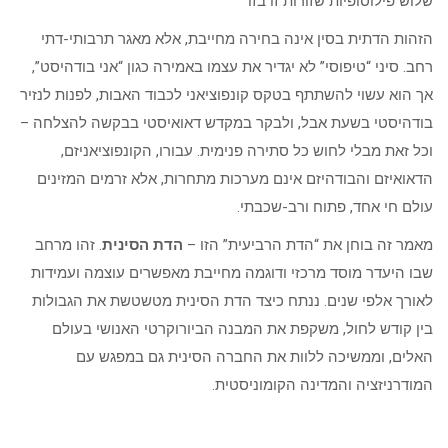
שלוש פילוסופיות שזורות זו בזו
הזהות הדתית בסין אינה בחירה מחייבת, אלא מאגר תרבותי-דתי
רחב. סיני “טיפוסי” לא יגדיר את עצמו באמירה כגון “אני בודהיסט”,
אך הוא עשוי להשתתף בטקס קונפוציאני לכבוד האבות, לפנות לנזיר
בודהיסטי בשעת אבל, ולבקר במקדש דאואיסטי בבקשה להצלחה –
וכל זאת מבלי לחוש כל סתירה פנימית. עבורו, הקונפוציאניזם,
הדאואיזם והבודהיזם אינם מערכות מתחרות, אלא זרמים המזינים
עולם חי אחד, פתוח ורב-שכבתי.
מאמר זה בוחן את “הדת הרביעית” הזו –
הדת הסינית
. זהו מרחב
שבו היעדר מוסד מרכזי ודוגמה מחייבת מאפשרים עוצמה ועמידות
לאורך אלפי שנים. ננתח כיצד הדת הסינית מטשטשת את הגבולות
בין קודש לחול, משקפת את המבנה הביורוקרטי האנושי בעולם
האלים, וממשיכה ללוות את החברה הסינית גם במפגש עם
המודרניזציה והמדינה הקומוניסטית.