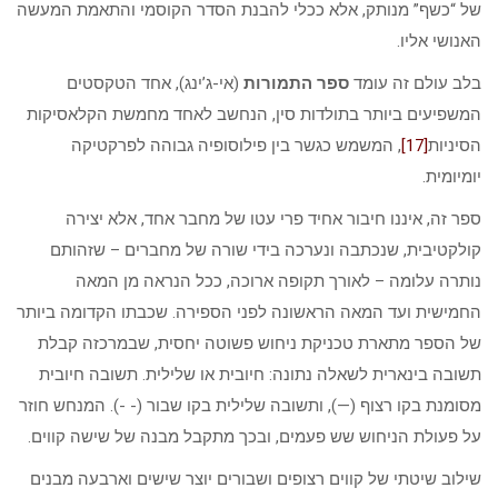
של “כשף” מנותק, אלא ככלי להבנת הסדר הקוסמי והתאמת המעשה
האנושי אליו.
בלב עולם זה עומד
ספר התמורות
(אי-ג’ינג), אחד הטקסטים
המשפיעים ביותר בתולדות סין, הנחשב לאחד מחמשת הקלאסיקות
הסיניות
[17]
, המשמש כגשר בין פילוסופיה גבוהה לפרקטיקה
יומיומית.
ספר זה, איננו חיבור אחיד פרי עטו של מחבר אחד, אלא יצירה
קולקטיבית, שנכתבה ונערכה בידי שורה של מחברים – שזהותם
נותרה עלומה – לאורך תקופה ארוכה, ככל הנראה מן המאה
החמישית ועד המאה הראשונה לפני הספירה. שכבתו הקדומה ביותר
של הספר מתארת טכניקת ניחוש פשוטה יחסית, שבמרכזה קבלת
תשובה בינארית לשאלה נתונה: חיובית או שלילית. תשובה חיובית
מסומנת בקו רצוף (—), ותשובה שלילית בקו שבור (- -). המנחש חוזר
על פעולת הניחוש שש פעמים, ובכך מתקבל מבנה של שישה קווים.
שילוב שיטתי של קווים רצופים ושבורים יוצר שישים וארבעה מבנים