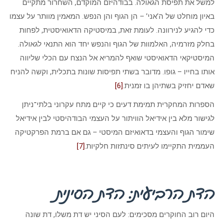
למשל את תפיסת הגאולה. בבודהיזם המוקדם, השחרור מתקיים
באיון מוחלט של ה’אני’ – הן הגוף והן הנפש. המאמין מוותר על עצמו
כדי להגיע לנירוונה. לעומת זאת, במיסטיקה הדאואיסטית, לפחות
בחלק מזרמיה, האלמוות של הגוף והנפש יחד הוא התנאי לגאולה.
המיסטיקאי הדאואיסטי שואף להמריא אל הנצח עם הכלי שליווה
אותו בחייו – גופו. מדובר בשתי תפיסות שונות בתכלית, וקשה להניח
שאדם יחזיק בשתיהן בו זמנית.
[6]
הספרות המחקרית תמימת דעים כי קיים מתח עקרוני בלתי־ניתן
לגישור מלא בין אידיאל הוויתור על העצמי הבודהיסטי לבין אידיאל
שימור הגוף והעצמי בדאואיזם המיסטי – גם אם ברמת הפרקטיקה
העממית התקיימו לעיתים סינתזות חלקיות.
[7]
הדת הרביעית: הדת הסינית
היום רוב החוקרים מסכימים: לעם הסיני יש דת משלו, דת שונה