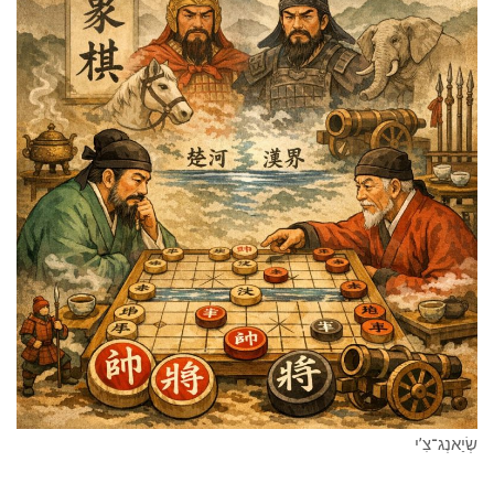
שְׂיַאנְג־צִ’י