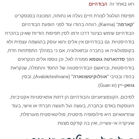
ראו באתר זה:
הבודהיזם
.
תפיסת הגלגול לצורת חיים נעלה או נחותה, המכונה בסנסקריט
‘קארמה’
(Karma), רווחה בהודו עוד לפני הופעת הבודהיזם.
הבודהיזם שימש כצינור דרכו זרמו לסין תפיסות הודיות שאינן בהכרח
בודהיסטיות. גם בבודהיזם אין אלים והוא עוסק בהגשמה עצמית ולא
בקוסמולוגיה או בחברה ובתאולוגיה, אם כי במהלך התפתחות הדת,
הפך
סדהארטה גוטמא
ממורה לאל, וכן נוספו אלים הנקראים
בודהיסטוות, ובראשם הבודהיסטווה של החסד והחמלה, שנקראת
בהודו ובטיבי “
אוולוקיטשווארה
” (Avalokiteshvarw), ובסין
גוואן-יין
(Guan in).
לסיכום, הקונפוציאניזם והבודהיזם הן דתות אתאיסטיות אקטיביות,
העוסקות באדם ובחברה, בעשה ועל תעשה חברתי או אישי, בעוד
שהדאואיזם היא פילוסופיה מיסטית, פוליטאיסטית מעורפלת,
שעיקרה אי-עשייה, ואין בה קודקס מצוות.