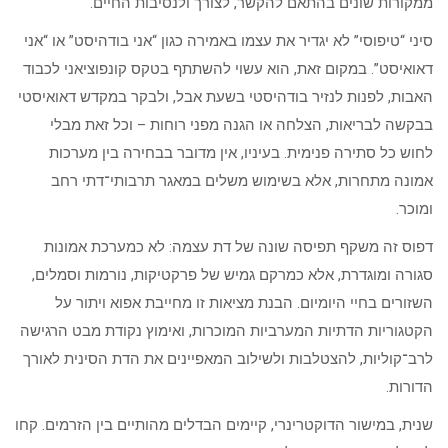
ממקורות שונים בהתאם להקשר, לצורך ולנסיבות החיים.
סיני “טיפוסי” לא יגדיר את עצמו באמירה כגון “אני בודהיסט” או “אני
דאואיסט”. במקום זאת, הוא עשוי להשתתף בטקס קונפוציאני לכבוד
האבות, לפנות לנזיר בודהיסטי בשעת אבל, ולבקר במקדש דאואיסטי
בבקשה לבריאות, הצלחה או הגנה מפני רוחות – וכל זאת מבלי
לחוש כל סתירה פנימית. בעיניו, אין מדובר בבחירה בין מערכות
אמונה מתחרות, אלא בשימוש משלים במאגר תרבותי־דתי רחב
ומוכר.
דפוס זה משקף תפיסה שונה של דת עצמה: לא כמערכת אמונות
סגורה ומוגדרת, אלא כמרקם גמיש של פרקטיקות, נורמות וסמלים,
השזורים בחיי היומיום. הבנת מציאות זו מחייבת אפוא ויתור על
הקטגוריות הדתיות המערביות המוכרות, ואימוץ נקודת מבט הרגישה
לרב־קוליות, להצטלבות ולשילוב המאפיינים את הדת הסינית לאורך
הדורות.
שנית, במישור הדוקטרינרי, קיימים הבדלים מהותיים בין הזרמים. קחו