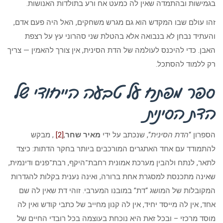
בגמישות ובהתמדה שאין לה כמעט אח ורע בתולדות האנושות.
זהו עולם שבו המקדש הוא גם מגרש משחקים, האל היה פעם אדם,
והעתיד נבחן לא בנבואה אלא בהטלת שני סהרוני עץ על רצפת
האבן. כדי להיכנס לעולמה של הדת הסינית, אין צורך להאמין — צריך
רק ללמוד להסתכל.
ספר מפתח על טבעה הייחודי של
הדת הסינית
הספרון “
הדת הסינית
“, שנכתב על ידי
מאיר שחר
,
[2]
, מבקש
להתמודד עם אחד האתגרים המורכבים ביותר בחקר הדתות: כיצד
לתאר, לנתח ולהבין מערכת אמונית רחבת־היקף, רבת־פנים ודינמית,
שאינה מתכנסת למסגרת אחת ברורה, ואינה נענית בקלות להגדרות
המקובלות של המושג “דת” במובנו המערבי. זוהי דת שאין לה שם
אחד, אין לה מייסד יחיד, אין לה קנון מחייב של כתבי קודש ואין לה
מוסד מרכזי – ובכל זאת היא נוכחת בעוצמה בכל רובדי החיים של