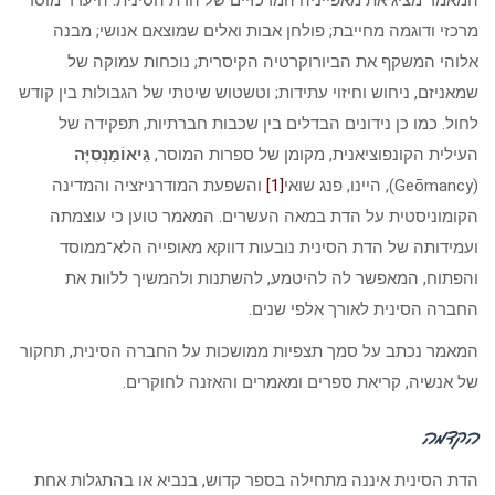
המאמר מציג את מאפייניה המרכזיים של הדת הסינית: היעדר מוסד
מרכזי ודוגמה מחייבת; פולחן אבות ואלים שמוצאם אנושי; מבנה
אלוהי המשקף את הביורוקרטיה הקיסרית; נוכחות עמוקה של
שמאניזם, ניחוש וחיזוי עתידות; וטשטוש שיטתי של הגבולות בין קודש
לחול. כמו כן נידונים הבדלים בין שכבות חברתיות, תפקידה של
העילית הקונפוציאנית, מקומן של ספרות המוסר,
גֵּיאוֹמַנְסִיָּה
(Geōmancy), היינו, פנג שואי
[1]
והשפעת המודרניזציה והמדינה
הקומוניסטית על הדת במאה העשרים. המאמר טוען כי עוצמתה
ועמידותה של הדת הסינית נובעות דווקא מאופייה הלא־ממוסד
והפתוח, המאפשר לה להיטמע, להשתנות ולהמשיך ללוות את
החברה הסינית לאורך אלפי שנים.
המאמר נכתב על סמך תצפיות ממושכות על החברה הסינית, תחקור
של אנשיה, קריאת ספרים ומאמרים והאזנה לחוקרים.
הקדמה
הדת הסינית איננה מתחילה בספר קדוש, בנביא או בהתגלות אחת