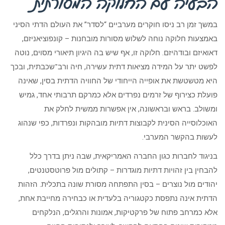
הבעיה עם החלוקה המסורתית
במשך זמן רב ניסו חוקרים מערביים “לסדר” את העולם הדתי הסיני
באמצעות חלוקה נוחה לשלוש מסורות מובחנות – קונפוציאניזם,
דאואיזם ובודהיזם. חלוקה זו, אף שיש בה היגיון תיאורי מסוים, נוטה
לפשט יתר על המידה מציאות דתית עשירה, חיה ורב־שכבתית, ובכך
היא מטשטשת את אופייה הייחודי של החוויה הדתית בסין, שאינה
פועלת כצירוף של זרמים נפרדים אלא כמרקם תרבותי אחד, גמיש
ומשולב. בראש ובראשונה, אין אפשרות ממשית לחלק את
האוכלוסייה הסינית לקבוצות דתיות מובהקות ונפרדות, כפי שנהוג
לעשות בהקשר המערבי.
בניגוד לחברות כגון החברה האמריקאית, שבה ניתן בדרך כלל
להבחין בין זהויות דתיות מוגדרות – קתולים מול פרוטסטנטים,
יהודים מול נוצרים – בסין התפתחה מסורת שונה בתכלית. הזהות
הדתית אינה נתפסת כקטגוריה בלעדית או כבחירה מחייבת אחת,
אלא כמרחב פתוח של פרקטיקות, אמונות והרגלים, הנלקחים