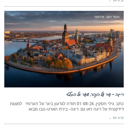
קרא עוד ←
חומר רקע - אירופה
ריגה – עיר על הנהר, שער אל הבלטי
כתב: גילי חסקין; 01-08-26 תודה לגדעון ביגר על הערותי למצגת
דידקטית על ריגה ראו גם: ריגה- בירת הארט-נובו מבוא
קרא עוד ←