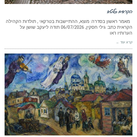
הקראים בליטא
מאמר ראשון בסדרה: מוצא, ההתיישבות בטרקאי , תולדות הקהילה
הקראית כתב: גילי חסקין, ‏06/07/2026 תודה ליעקב שושן על
הערותיו ראו
קרא עוד ←
חומר רקע - אירופה