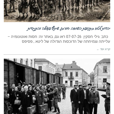
יהדות ליטא בתקופת השואה: חורבן, שיתוף פעולה והתנגדות
כתב: גילי חסקין 07-07-26 ראו גם, באתר זה: חסות ואוטונומיה –
עלייתה וצמיחתה של הדוכסות הגדולה של ליטא ; פסיפס
קרא עוד ←
חומר רקע - אירופה