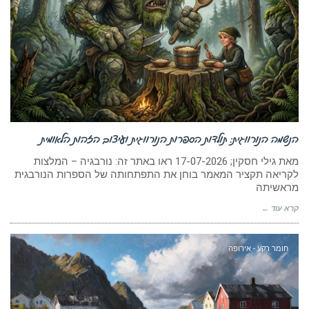
הנשמה הנורווגית: תולדות הספרות הנורווגית ועיצוב הזהות הלאומית
מאת גילי חסקין; 17-07-2026 ראו באתר זה: נורבגיה – המלצות
לקריאה תקציר המאמר בוחן את התפתחותה של הספרות הנורבגית
מראשיתה
קרא עוד ←
חומר רקע - אירופה