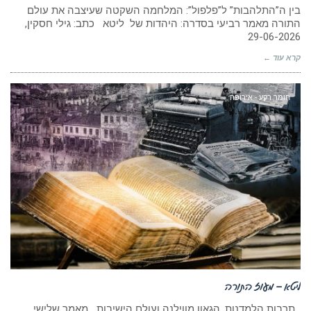
בין ה”התלהבות” ל”פלפול”: המלחמה השקטה שעיצבה את עולם
התורה מאמר רביעי בסדרה: היהדות של ליטא כתב: גילי חסקין,
29-06-2026
קרא עוד ←
חומר רקע - אירופה
ליטא – מעוז התורה
תרבות הלמדנות, הגאון מווילנה ועולם הישיבות מאמר שלישי