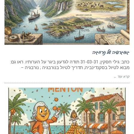
גאוגרפיה של נורווגיה
כתב: גילי חסקין; 31-03-31 תודה לגדעון ביגר על הערותיו. ראו גם:
מבוא לטיול בסקנדינביה; תדריך לטיול בנורבגיה ; נורבגיה –
קרא עוד ←
חומר רקע - אירופה