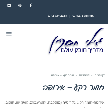
FLICKR
PINTEREST
FACEBOOK
04-6254440
|
054-4738536
תפריט
דף הבית
»
קטגוריות
»
חומר רקע – אירופה
חומר רקע – אירופה
אירופה-חומר רקע על רוסיה (מוסקבה, יקטרינבורג, קזאן) יוון, קוסובו,