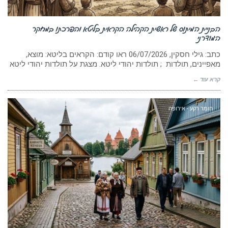
הבניית המיתוס של ראשית הקהילה הקראית בליטא והפרכתו במחקר
המודרני
כתב: גילי חסקין, ‏06/07/2026 ראו קודם: הקראים בליטא: מוצא,
מאפיינים, תולדות ; תולדות יהודי ליטא. מצגת על תולדות יהודי ליטא
קרא עוד ←
חומר רקע - אירופה