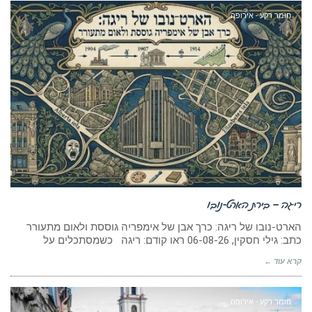
חומר רקע - אירופה
ריגה – בירת הארט-נובו
הארט-נובו של ריגה: כרך אבן של אימפריה גוססת ולאום מתעורר
כתב: גילי חסקין, 06-08-26 ראו קודם: ריגה כשמסתכלים על
קרא עוד ←
חומר רקע - אירופה