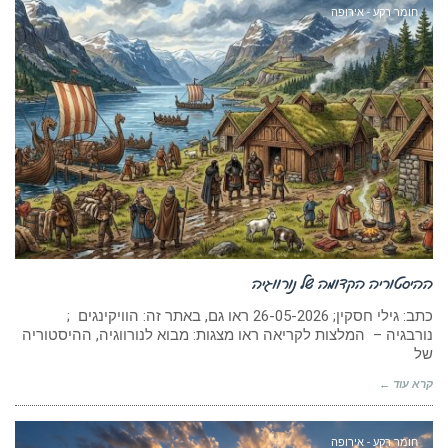
חומר רקע - אירופה
ההיסטוריה הקדומה של נורווגיה
כתב: גילי חסקין; 26-05-2026 ראו גם, באתר זה: הוויקינגים ;
נורבגיה – המלצות לקריאה ראו מצגות: מבוא לנורווגיה, ההיסטוריה
של
קרא עוד ←
חומר רקע - אירופה