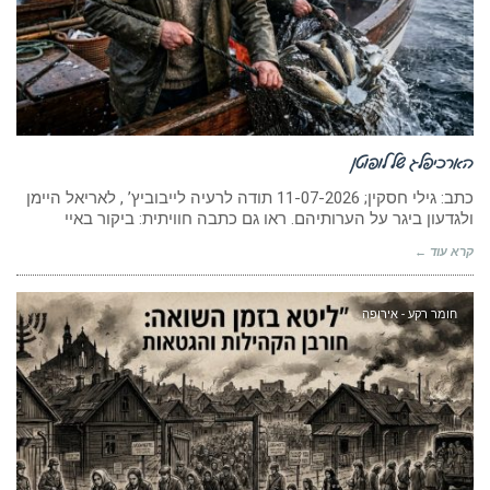
הארכיפלג של לופוטן
כתב: גילי חסקין; 11-07-2026 תודה לרעיה לייבוביץ’ , לאריאל היימן
ולגדעון ביגר על הערותיהם. ראו גם כתבה חוויתית: ביקור באיי
קרא עוד ←
חומר רקע - אירופה