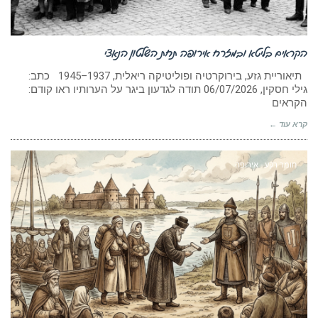
הקראים בליטא ובמזרח אירופה תחת השלטון הנאצי
תיאוריית גזע, בירוקרטיה ופוליטיקה ריאלית, 1937–1945 כתב:
גילי חסקין, ‏06/07/2026 תודה לגדעון ביגר על הערותיו ראו קודם:
הקראים
קרא עוד ←
חומר רקע - אירופה