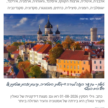
אלבניה, איטליה, ארצות הקווקז, איסלנד, גיאורגיה, ארמניה, אירלנד,
יוגוסלביה, רומניה, סיציליה, כרתים, מונטנגרו, מקדוניה, סקנדינביה
חומר רקע - אירופה
טאלין – בין עיר הנזה לבירה דיגיטלית: היסטוריה, תרבות וזהות אסטונית על
חוף הים הבלטי
כתב: גילי חסקין 01-08-2026 ראו גם: מצגת דידקטית של טאלין
תקציר טאלין היא בירתה של אסטוניה והעיר הגדולה ביותר