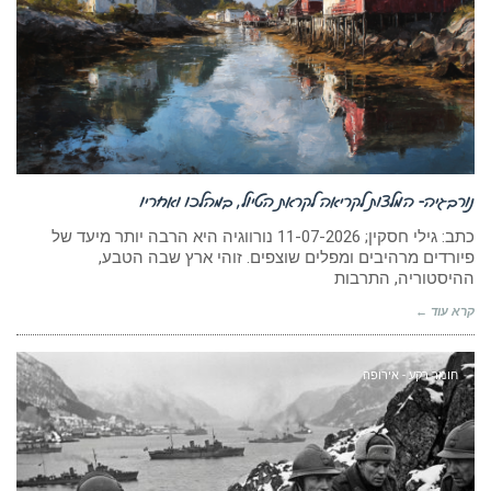
נורבגיה- המלצות לקריאה לקראת הטיול, במהלכו ואחריו
כתב: גילי חסקין; 11-07-2026 נורווגיה היא הרבה יותר מיעד של
פיורדים מרהיבים ומפלים שוצפים. זוהי ארץ שבה הטבע,
ההיסטוריה, התרבות
קרא עוד ←
חומר רקע - אירופה