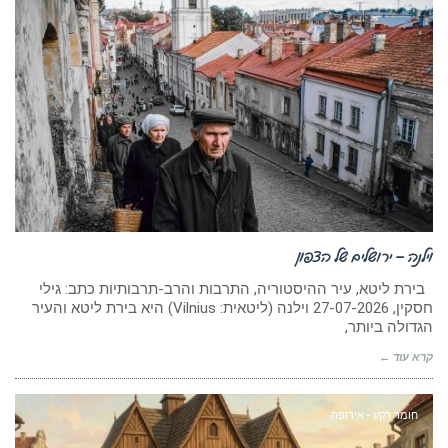
וילנה – ירושלים של הצפון
בירת ליטא, עיר ההיסטוריה, התרבות והרב-תרבותיות כתב: גילי
חסקין, 27-07-2026 וילנה (ליטאית: Vilnius) היא בירת ליטא והעיר
הגדולה ביותר,
קרא עוד ←
חומר רקע - אירופה