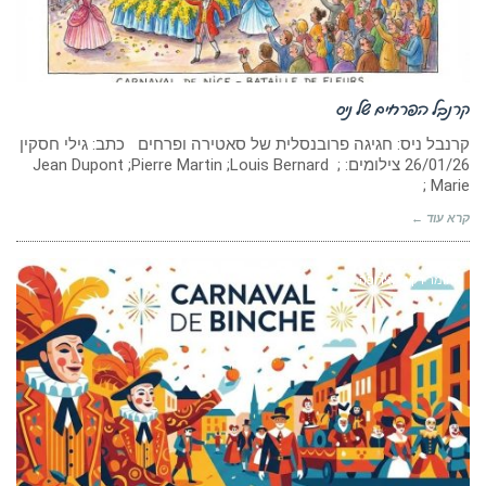
קרנבל הפרחים של ניס
קרנבל ניס: חגיגה פרובנסלית של סאטירה ופרחים כתב: גילי חסקין
‏26/01/26 צילומים: ; Jean Dupont ;Pierre Martin ;Louis Bernard
; Marie
קרא עוד ←
חומר רקע - אירופה