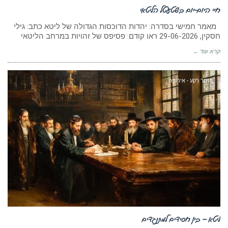
חיי היום-יום בשטעטל הליטאי
מאמר חמישי בסדרה: יהדות הדוכסות הגדולה של ליטא כתב: גילי
חסקין, 29-06-2026 ראו קודם: פסיפס של זהויות במרחב הליטאי
קרא עוד ←
חומר רקע - אירופה
ליטא – בין חסידים למתנגדים