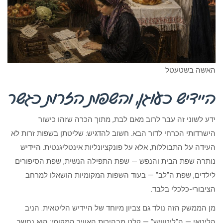
האשה בשטעטל
היידיש כעוגן, והשפות הזרות כגשר
ידע לשוני זה עבר לרוב מאם לבת, מתוך הכרה שזהו כישור
הישרדותי הכרחי לדור הבא. חשוב להדגיש: שליטתן בשפות זרות לא
העידה על התבוללות, אלא על פונקציונליות אינטליגנטית. היידיש
נותרה שפת הבית והנפש — שפת התפילה הנשית, שפת הסיפורים
לילדים, שפת ה”לב” — בעוד השפות המקומיות הושאלו למרחב
הציבורי-כלכלי בלבד.
מן הממשק הזה נולד גם צביון מיוחד של היידיש הליטאית. הניב
הליטאי — ה”ליטוויש” — קלט מבהירות האוויר המקומי: הוא נחשב