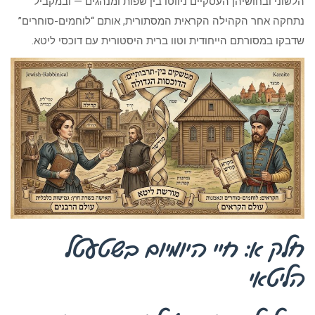
הלשוני ובחושיהן העסקיים ניווטו בין שפות ומנהגים — ובמקביל
נתחקה אחר הקהילה הקראית המסתורית, אותם “לוחמים-סוחרים”
שדבקו במסורתם הייחודית וטוו ברית היסטורית עם דוכסי ליטא.
חלק א: חיי היומיום בשטעטל
הליטאי