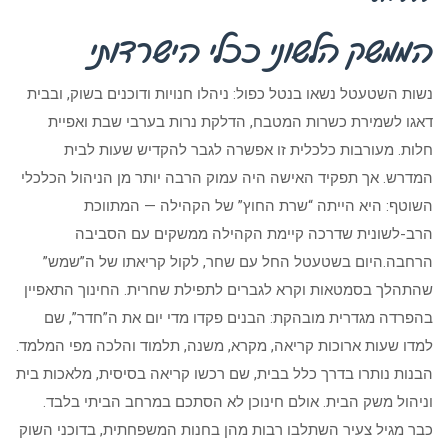
הממשק הלשוני ככלי הישרדותי
נשות השטעטל נשאו בנטל כפול: ניהלו חנויות ודוכנים בשוק, ובבית
דאגו לשמירת כשרות המטבח, הדלקת נרות בערבי שבת ואפיית
חלות. מעורבות כלכלית זו אפשרה לגבר להקדיש שעות לבית
המדרש. אך תפקיד האישה היה עמוק הרבה יותר מן הניהול הכלכלי
השוטף: היא הייתה “שרת החוץ” של הקהילה — המתווכת
הרב-לשונית שדרכה קיימת הקהילה ממשקים עם הסביבה
הרחבה.היום בשטעטל החל עם שחר, לקול קריאתו של ה”שמש”
שהתהלך בסמטאות וקרא לגברים לתפילת שחרית. החינוך התאפיין
בהפרדה מגדרית מובהקת: הבנים פקדו מדי יום את ה”חדר”, שם
למדו שעות ארוכות קריאה, מקרא, משנה, תלמוד והלכה מפי המלמד.
הבנות נותרו בדרך כלל בבית, שם רכשו קריאה בסיסית, מלאכות בית
וניהול משק הבית. אולם חינוכן לא הסתכם במרחב הביתי בלבד.
כבר מגיל צעיר השתלבו רבות מהן בחנות המשפחתית, בדוכני השוק