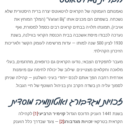
נאמנותם העמוקה של הקראים לויטאוטס יצרה ברית היסטורית שלא
נשכחה. בשפתם הם מכנים אותו “Vatat Bij” (המלך המוחץ את
אויביו), תמונתו תלויה בבתים קראים רבים כסמל למסורת, ואף
נערכה לכבודו מיסת אשכבה בבית הכנסת הקראי בווילנה, בשנת
1930 לציון 500 שנה למותו — עדות מרשימה לעומק הקשר ולאריכות
הזיכרון הקהילתי.
מעבר לתפקידם הצבאי, נודעו הקראים גם כרופאים, מתרגמים, בעלי
מלאכה וחקלאים מצטיינים. שילוב של יכולת לחימה עם מיומנות
אזרחית רחבה הפך אותם לנכס ייחודי בעיני השלטון — קהילה שניתן
לסמוך עליה הן בשדה הקרב והן בניהול השוטף של חיי הגבול.
זכויות מגדבורג ואוטונומיה מוסדית
בשנת 1441 העניק הדוכס הגדול
קזימיר הרביעי
[1]
לקהילה
הקראית בטרקאי
זכויות מגדבורג
[2]
— צעד שבדרך כלל הוענק