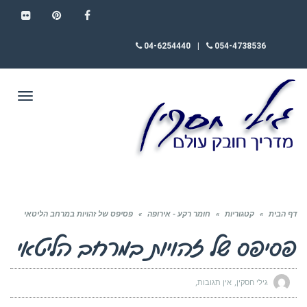
FLICKR
PINTEREST
FACEBOOK
04-6254440
|
054-4738536
תפריט
דף הבית
»
קטגוריות
»
חומר רקע - אירופה
»
פסיפס של זהויות במרחב הליטאי
פסיפס של זהויות במרחב הליטאי
גילי חסקין
אין תגובות