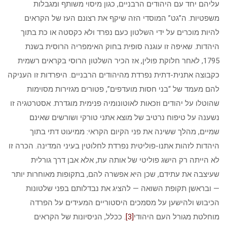
עליהם יחד עם היהודים הרבניים, כגון מיסוי משותף ומגבלות
משפטיות. ה”גט” המוסדי הזה שיקף את רצונם העז של הקראים
להיות מוכרים על ידי השלטון כעם נפרד ולא כקסטה או כת בתוך
היהדות. שאיפה זו עוגנה סופית בחוק האימפריה הרוסית בשנת
1795, לאחר חלוקת פולין, אז הכיר השלטון הרוסי בקראים רשמית
כקבוצה אתנית-דתית נפרדת מהיהודים הרבניים. היפרדות זו העניקה
להם מעמד של “בני חסות מועדפים”, פטורים מגזירות מסוימות
שהוטלו על יהודים וזכאות לאוטונומיה פנימית מוגדרת. אסטרטגיה זו
נשענה על טיפוח נרטיב של מוצא אתני טורקי ושורשים שאינם
שמיים, מהלך ששינה את פני הקיום הקראי: ממיעוט דתי בתוך
היהדות לזהות אתנו-פוליטית נפרדת לחלוטין בעיני המדינה. הכרה זו
לא הייתה רק הישג פוליטי של אותה עת, אלא אבן דרך גורלית
שעיצבה את עתידם, שכן היא אפשרה להם, בתקופות מאוחרות יותר
— ובראשן תקופת השואה — להציג את נבדלותם בפני שלטונות
הכיבוש ולהישען על מסמכים היסטוריים המעידים על הפרדה
מוחלטת מגורל העם היהודי
[3]
. ככלל, הניסיונות של הקראים