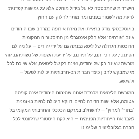
הישרדות שהתבססה לא על בידול מוחלט אלא על גמישות קפדנית:
לדעת מה לשמור בפנים ומה מותר לחלוק עם החוץ.
בוגוסלבסקי צודק בראייתו את מזרח אירופה כמרחב שבו היהודים
אינם “אורחים” אלא חלק אינטגרלי מן ההיסטוריה המקומית.
הדוכסות הגדולה של ליטא נבנתה גם על ידי יהודים — על ניהולם
הפיננסי, על חכירתם, על תיווכם, על ידיעת השפות של נשותיהם. זוהי
מורשת שאינה רק של יהודים, ואינה רק של ליטאים, אלא שייכת לכל
מי שמבקש להבין כיצד חברות רב-תרבותיות יכולות לפעול —
ולשגשג.
המורשת הליטאית מלמדת אותנו שהזהות היהודית אינה קופסה
אטומה, אלא ישות חדירה לחיים. דווקא היכולת להיות בו-זמנית
“בתוך” ו”מחוץ” — להשתלב במרקם הכלכלי והתרבותי המקומי בלי
לאבד את הייחודיות הפנימית — היא לקח היסטורי שרלוונטי לכל
חברה בגלובליזציה של ימינו.