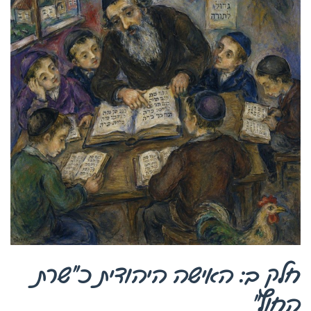
חלק ב: האישה היהודית כ”שרת
החוץ”