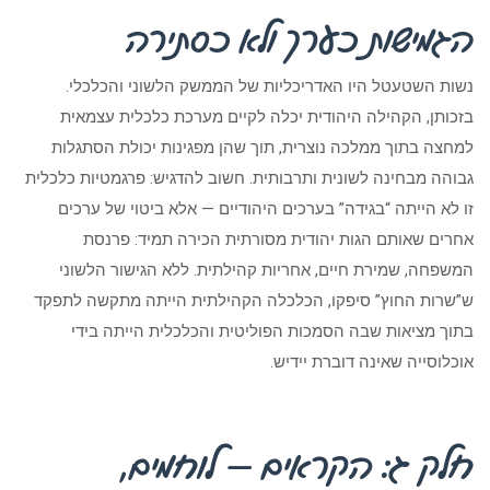
הגמישות כערך ולא כסתירה
נשות השטעטל היו האדריכליות של הממשק הלשוני והכלכלי.
בזכותן, הקהילה היהודית יכלה לקיים מערכת כלכלית עצמאית
למחצה בתוך ממלכה נוצרית, תוך שהן מפגינות יכולת הסתגלות
גבוהה מבחינה לשונית ותרבותית. חשוב להדגיש: פרגמטיות כלכלית
זו לא הייתה “בגידה” בערכים היהודיים — אלא ביטוי של ערכים
אחרים שאותם הגות יהודית מסורתית הכירה תמיד: פרנסת
המשפחה, שמירת חיים, אחריות קהילתית. ללא הגישור הלשוני
ש”שרות החוץ” סיפקו, הכלכלה הקהילתית הייתה מתקשה לתפקד
בתוך מציאות שבה הסמכות הפוליטית והכלכלית הייתה בידי
אוכלוסייה שאינה דוברת יידיש.
חלק ג: הקראים — לוחמים,