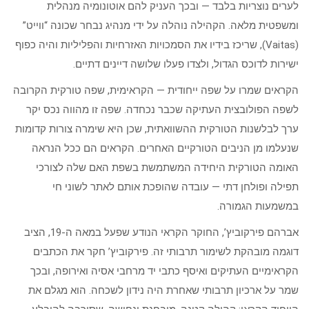
לערים נוצריות בלבד — ובכך העניק להם אוטונומיה מנהלית
ומשפטית מלאה. הקהילה נוהלה על ידי מנהיג נבחר שכונה “ווייט”
(Vaitas), שריכז בידיו את הסמכויות האזרחיות והפליליות והיה כפוף
ישירות לדוכס הגדול, ולצדו פעלו שלושה דיינים דתיים.
הקראים שמרו על שפה ייחודית — הקראימית, שפה טורקית הקרובה
לשפה הפולובצית העתיקה שכבר נכחדה. שפה זו מהווה נכס יקר
ערך לבלשנות הטורקית ההשוואתית, שכן היא שימרה צורות קדומות
שנעלמו מן הניבים הטורקיים האחרים. הקראים הם ככל הנראה
האומה הטורקית היחידה המשתמשת בשפת האם שלה לצורכי
תפילה ופולחן דתי — עובדה שהופכת אותם לאתר לשוני חי
במשמעות הגמורה.
אברהם פירקוביץ’, החוקר הקראי הנודע שפעל במאה ה-19, הציב
דוגמה מובהקת לשימור תרבותי זה. פירקוביץ’ חקר את הכתבים
הקראימיים העתיקים ואיסף כתבי יד מרחבי אסיה ואירופה, ובכך
שמר על ארכיון תרבותי שאחרת היה נידון לשכחה. הוא מגלם את