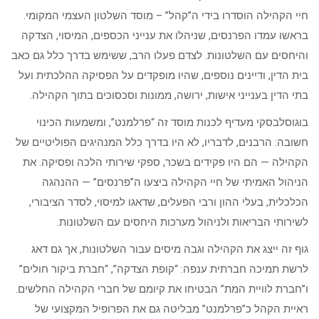
חיי הקהילה הוסדרו בידי ה”קהל” – מוסד השלטון העצמי המקומי.
בראשו עמדו הפרנסים, שניהלו את ענייני הכספים, המיסוי, הצדקה
והיחסים עם השלטונות. לצדם פעלו הרב, ששימש בדרך כלל גם כאב
בית הדין, ודיינים נוספים, שהיו מופקדים על הפסיקה ההלכתית ועל
בתי הדין בענייני אישות, ירושה, ממונות וסכסוכים בתוך הקהילה.
בוגוסלבסקי מעדיף לכנות מוסד זה “פרלמנט”, ומשמעות הכינוי
חשובה: הרבנים, לדבריו, לא היו בדרך כלל המנהיגים הפוליטיים של
הקהילה — הם היו פקידים בשכר, ספקי שירותי הלכה ופסיקה. את
הניהול האמיתי של חיי הקהילה ביצעו ה”פרנסים” — ההנהגה
הכלכלית, בעלי ההון ורבי הפעלים, שדאגו למיסוי, לסדר הציבורי,
לשירותי הבריאות ולניהול מערכות היחסים עם השלטונות.
גוף זה ייצג את הקהילה וגבה מיסים עבור השלטונות, אך גם דאג
לרשת תמיכה חברתית ענפה: “קופת הצדקה”, “חברת ביקור חולים”
ו”חברת לוויית המת” הבטיחו את קיומם של חברי הקהילה החלשים.
ראיית הקהל כ”פרלמנט” מבליטה גם את הפרופיל המקצועי של