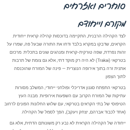
סוחרים ואזרחים
מקורם וייחודם
לצד הקהילה הרבנית, התקיימה בדוכסות קהילה קראית ייחודית.
הקראים, שדבקו במקרא בלבד ודחו את התורה שבעל פה, שמרו על
זהות נפרדת, שפה טורקית-קראית ומנהגים שונים בתכלית. מרכזם
בטרקאי (Trakai) לא היה רק מוקד דתי, אלא גם צומת של תרבות
אתנית זרה בתוך אירופה הנוצרית — פינה של המזרח שהוכנסה
לתוך הצפון.
בטרקאי התפתח סגנון אדריכלי ופולחני ייחודי, המשלב מסורות
עתיקות של המזרח הקרוב עם השפעות אירופיות. מבנה העץ
הטיפוסי של בתי הקראים בטרקאי, עם שלוש החלונות הפונים לרחוב
(אחד לכבוד אברהם, יצחק ויעקב), הפך לסמל של הקהילה.
ייחודה של הקהילה הקראית לא נבע רק משונותם הדתית, אלא גם