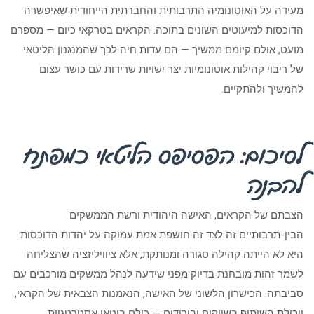
מעידה על האוטונומיה התרבותית והחברתית הייחודית שאיפשרה
הדוכסות למיעוטים השונים בתוכה. הקראים בטרקאי כיום — מספרם
מועט, אולם קיומם ממשיך — הם עדות חיה לכך שהמנגנון הליטאי
של ריבוי קהילות אוטונומיות יצר ישויות שרידות עם כושר עצום
להמשיך ולהתקיים.
לסיכום: הפסיפס הליטאי כמפתח
להבנה
הצבתם של הקראים, האישה היהודית ורשת הממשקים
הבין-תרבותיים זה לצד זה חושפת אמת עמוקה על יהדות הדוכסות:
היא לא הייתה קהילה סגורה ומנותקת, אלא ציוויליזציה שהצליחה
לשמר זהות מובחנת בדיוק מפני שידעה לנהל ממשקים מורכבים עם
סביבתה. הכישרון הלשוני של האישה, הנאמנות הצבאית של הקראי,
ויכולת השיתוף בשווקים ובירידים — כולם ביטאו אסטרטגיית