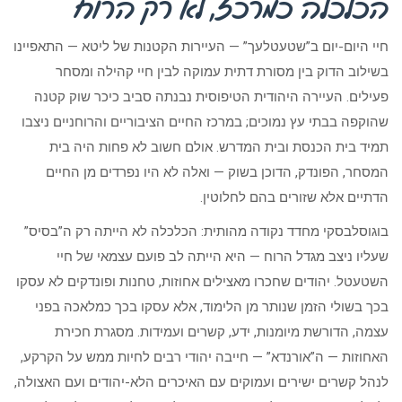
הכלכלה כמרכז, לא רק הרוח
חיי היום-יום ב”שטעטלעך” — העיירות הקטנות של ליטא — התאפיינו
בשילוב הדוק בין מסורת דתית עמוקה לבין חיי קהילה ומסחר
פעילים. העיירה היהודית הטיפוסית נבנתה סביב כיכר שוק קטנה
שהוקפה בבתי עץ נמוכים; במרכז החיים הציבוריים והרוחניים ניצבו
תמיד בית הכנסת ובית המדרש. אולם חשוב לא פחות היה בית
המסחר, הפונדק, הדוכן בשוק — ואלה לא היו נפרדים מן החיים
הדתיים אלא שזורים בהם לחלוטין.
בוגוסלבסקי מחדד נקודה מהותית: הכלכלה לא הייתה רק ה”בסיס”
שעליו ניצב מגדל הרוח — היא הייתה לב פועם עצמאי של חיי
השטעטל. יהודים שחכרו מאצילים אחוזות, טחנות ופונדקים לא עסקו
בכך בשולי הזמן שנותר מן הלימוד, אלא עסקו בכך כמלאכה בפני
עצמה, הדורשת מיומנות, ידע, קשרים ועמידות. מסגרת חכירת
האחוזות — ה”אורנדא” — חייבה יהודי רבים לחיות ממש על הקרקע,
לנהל קשרים ישירים ועמוקים עם האיכרים הלא-יהודים ועם האצולה,