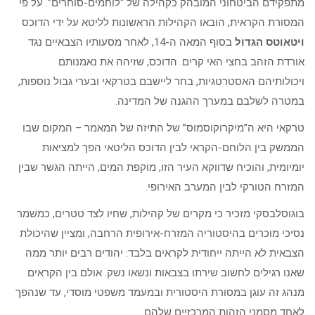
מתפקידם הביטחוני המובהק כקהילה של “לוחמים-סוחרים”. על פי
המסורת הקראית, הובאו הקהילות הראשונות לליטא על ידי הדוכס
ויטאוטס הגדול
בסוף המאה ה-14, לאחר מסעותיו הצבאיים נגד
אורדת הזהב בחצי האי קרים. הדוכס, שזיהה את נאמנותם
ויכולותיהם האסטרטגיות, בחר ליישבם בטרקאי ובערי גבול נוספות,
במטרה לשלבם במערך ההגנה של המדינה.
טרקאי היא ה”מיקרוקוסמוס” של התיזה של המאמר – המקום שבו
הממשק בין הלוחם-הקראי לבין הדוכס הליטאי הפך למציאות
יומיומית, והוכיח שדווקא העיר הזו, מוקפת המים, הייתה הגשר שבין
המזרח הטורקי לבין המערב האירופי.
בוגוסלבסקי מזכיר כי מקרים של קהילות, שחיו לצד טטרים, כמשמר
נסיכי מוכרים בהיסטוריה המזרח-אירופית הרחבה, ומציין שהיכולת
הצבאית לא הייתה ייחודית לקראים בלבד: יהודים רבים יותר ממה
שאנו רגילים לחשוב שירתו בצבאות ונשאו נשק. אולם בין הקראים
מנהג זה עוגן במסורת היסטורית ובמעמד משפטי מוסדי, עד שנהפך
לאחד מסמני הזהות המרכזיים שלהם.