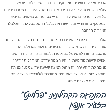
אכרים ואצילים נוצרים ממרחקים, והם היוו גשר בלתי-פורמלי בין
עולמות שחיו זה לצד זה בנפרד מרבית השנה. היהודים שמרו בידיהם
על תפקיד מרכזי בתפעול הירידים — כסרסורים, כמלווים בריבית
וכמספקי סחורות — ובכך שזרו את כלכלת השטעטל לתוך הכלכלה
האזורית הרחבה.
אולם הירידים לא רק העבירו כסף וסחורות — הם העבירו גם רעיונות.
סוחרות יהודיות שהגיעו לירידים בערים גדולות כמו וילנה או
קניגסברג, חזרו לשטעטל עם אופנות לבוש, מוצרי צריכה חדשים
ואפילו ידיעות פוליטיות. הן היו הצינור שדרכו המודרניות “זלגה”
פנימה לתוך העיירה. זה מחזק תמונה שאינה של שטעטל מנותק
ומוקפא בזמן, אלא של ישות חיה, מחוברת לגלובליזציה של אותם
ימים — ואף מעצבת אותה.
ההנהגה הקהילתית: “פרלמנט”
בזעיר אנפין