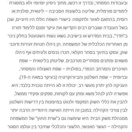
ובעבודות המסחר, ובדרך זו רכשו, מתוך ניסיון יומיומי ולא במסגרת
לימודים פורמלית, שליטה בלשונות הסביבה – ליטאית, פולנית או
רוסית, בהתאם לאזור ולתקופה. כישורי השפה הללו היו חיוניים, שכן
בשל העובדה שגברים רבים הקדישו את עיקר זמנם ללימוד תורה
ב”חדר”, בבית המדרש או בישיבה, נשאו נשות השטעטל בחלק ניכר
מן האחריות הכלכלית של המשפחה. הן ניהלו חנויות זעירות ודוכני
שוק, עסקו בתיווך בסחר חקלאי, חכרו נכסים ולעיתים אף ניהלו
משאים ומתנים מסחריים מורכבים. שליטתן בליטאית – שפת
האיכרים והמרחב הכפרי, בפולנית – שפת האצולה והמסחר,
וברוסית – שפת השלטון והביורוקרטיה (בעיקר במאה ה-19),
העניקה להן יתרון מעשי רב. יכולת זו לא הייתה טכנית בלבד; היא
אפשרה להן לנהל משא ומתן עם לקוחות, ספקים ופקידי ממשל,
להבין את כללי השוק המקומי ולנווט במיומנות בין דרישות השלטון
לבין צורכי הקהילה. במובן זה הייתה האישה היהודייה הרבה יותר
ממנהלת משק הבית: היא שימשה גם כ”שרת החוץ” של המשפחה
והקהילה – הגשר האנושי, הלשוני והכלכלי שחיבר בין עולמו הסגור