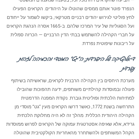
— תביעה שהקראים דחו מכל וכל, בטענה שמעמדם המשפטי
הנפרד פוטר אותם ממסים שהוטלו על היהודים. הקראים הפעילו
לחץ פוליטי לגירוש יהודים רבניים מטרקאי, ביקשו לשמור על ייחודם
ועל הסגוליות של עיר המרכז שלהם. ב-1665 אסרה הנהגת הקראים
על חברי הקהילה להשתמש בבתי הדין הרבניים — הכרזה סמלית
על ריבונות שיפוטית נפרדת.
דיאלקטיקה של היפרדות: ה”גט” המוסדי והכמיהה לזהות
נפרדת
מערכת היחסים בין הקהילה הרבנית לקראים, שראשיתה בשיתוף
פעולה ובמוסדות קהילתיים משותפים, ידעה תהפוכות שהובילו
למתיחות הלכתית ופוליטית גוברת. נקודת המפנה הדרמטית
התרחשה בשנת 1772, כאשר דרשו הקראים מעין “גט” מוסדי מן
הקהילה היהודית הכללית. מהלך זה לא היה מחלוקת הלכתית
גרידא, אלא שאיפה אסטרטגית עמוקה של הקראים לפרוש ממוסדות
הקהל המשותפים ולהשתחרר מהאחריות הקולקטיבית שהוטלה