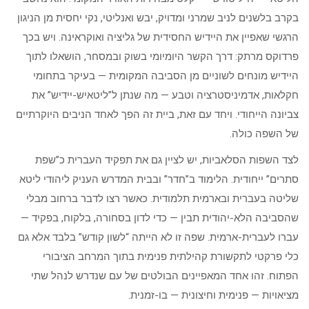
בקרב בלשנים לניב שמרני ומדויק, יבש ואנליטי, נקי יחסית מן הניגון
הרגשי שאפיין את היידיש החסידית של גליציה ואוקראינה. ויש בכך
פרדוקס מרתק: דרך הקשר היומיומי בשוק ובמסחר, הושאלו לתוך
היידיש מונחים לשוניים מן הסביבה המקומית — בעיקר בתחומי
חקלאות, אדמיניסטרציה וטבע — מה שנתן ל”ליטאיש-יידיש” את
צביונה הייחודי. ויחד עם זאת, ביית זה הפך לאחד הניבים היוקרתיים
של השפה כולה.
לצד השפות הסלאביות, יש לציין גם את תפקיד העברית כ”שפת
סתרים” ייחודית. הלימוד ב”חדר” ובבית המדרש העניק ליהודי ליטא
שליטה בעברית ובארמית תלמודית. כאשר רצו לדבר ברחוב מבלי
שהסביבה הלא-יהודית תבין — כדי לדון בסחורה, בלקוח, בפקיד —
עברו לעברית-ארמית. שפה זו לא הייתה “לשון קודש” בלבד אלא גם
כלי פרקטי לתקשורת קהילתית פנימית בתוך המרחב הציבורי
הפתוח. זהו אחד המאפיינים הבולטים של עם שנדרש לנהל שתי
מציאויות — פנימית וחיצונית — בו-זמנית.