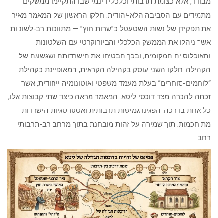
מבודד, אלא כצומת תרבותי וכלכלי דינמי שבו התקיימו ממשקים
מתמידים עם הסביבה הלא-יהודית. חלקו הראשון של המאמר מאיר
את תפקידן של נשות השטעטל כ”שרות חוץ” — מתווכות רב-לשוניות
אשר ניהלו את הממשק הכלכלי והביורוקרטי עם השלטונות
והאוכלוסייה המקומית, ובכך הבטיחו את הישרדותה ושגשוגה של
הקהילה. חלקו השני עוסק בקהילה הקראית, המאופיינת כקהילת
“לוחמים-סוחרים” בעלת מעמד משפטי ואוטונומיה ייחודית, אשר
זכתה להכרה מצד דוכסי ליטא. המאמר מראה כיצד שתי קבוצות אלו,
כל אחת בדרכה, הפגינו גמישות תרבותית ואסטרטגיות הישרדות
מתוחכמות, תוך שמירה על זהות מובחנת בתוך מרחב רב-תרבותי
רחב.