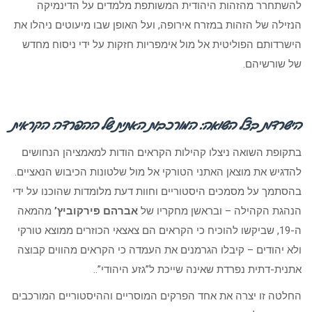
להשתחרר מהזהות היהודית המשותפת מלמדים על הדינמיקה
הנזילה של הזהות במזרח אירופה, ועל האופן שבו מיעוטים ניהלו את
הישרדותם הפוליטית אל מול אימפריות חזקות על ידי ניסוח מחדש
של שורשיהם.
הישרדות בצל השואה: המורכבות האתית של ההפרדה הקראי
ת
בתקופת השואה ניצלו קהילות הקראים הודות למאמציהן הנחושים
להדגיש את מוצאן האתני הטורקי אל מול שלטונות הכיבוש הנאציים.
בהסתמך על מסמכים היסטוריים וחוות דעת מלומדות שהוכנו על ידי
הנהגת הקהילה – ובראשן מחקריו של
אברהם פירקוביץ’
מהמאה
ה-19, שביקשו להוכיח כי הקראים הם צאצאי הכוזרים ממוצא טורקי
ולא יהודים – קיבלו הגרמנים את העמדה כי הקראים מהווים קבוצה
אתנית-דתית נפרדת שאינה שייכת ל”גזע היהודי”..
החלטה זו יצרה את אחד הפרקים המוסריים וההיסטוריים המורכבים