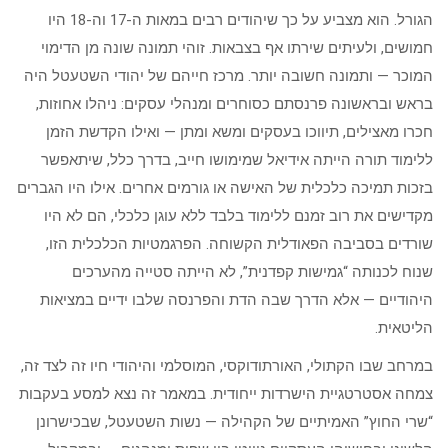
הגורל. הוא מצביע על כך שיהודים רבים במאות ה-17 וה-18 היו
חמושים, ולעיתים שירתו אף בצבאות. זוהי תמונה שונה מן הדימוי
המוכר — ותמונה חשובה יותר. מרכז חייהם של יהודי השטעטל היה
בראש ובראשונה פרנסתם כסוחרים ומנהלי עסקים: ניהלו אחוזות,
חכרו מאצילים, תיווכו בעסקים ומשא ומתן — ואילו הקדשת הזמן
ללימוד תורה הייתה אידיאל שמימושו חייב, בדרך כלל, שיתאפשר
בזכות תמיכה כלכלית של האישה או גורמים אחרים. אילו היו הגברים
מקדישים את רוב זמנם ללימוד בלבד ללא עוגן כלכלי, הם לא היו
שורדים בסביבה הפאודלית הקשוחה. הפרגמטיות הכלכלית הזו,
שנוח לכנותה “גמישות קפדנית”, לא הייתה סטייה מהערכים
היהודיים — אלא הדרך שבה הדת והפרנסה שלבו ידיים במציאות
הליטאית.
במרחב שבו הקתולי, האורתודוקסי, המוסלמי והיהודי חיו זה לצד זה,
צמחה אסטרטגיית הישרדות ייחודית. במאמר זה נצא למסע בעקבות
“שרי החוץ” האמיתיים של הקהילה — נשות השטעטל, שבכישרונן