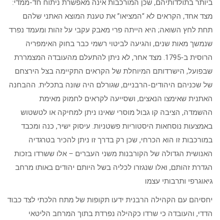
ביותר בתולדותיהם, שכן המורכבות אינה מאפשרת ניתוח חד-ממדי:
מצד אחד, הקראים לא “המציאו” את טענת המוצא האתני שלהם
תחת לחץ השואה; היא הייתה פרי מאבק עקבי על זהות ומעמד נפרד
שנמשך מאות שנים, והגיעה לביטוי רשמי כבר בחוק האימפריה
הרוסית ב-1795. מצד אחר, לא ניתן להתעלם מהעובדה המצמררת
שבפועל, הישרדותם המיוחלת של הקראים התקיימה בצל הירצחם
של שכניהם היהודים-הרבניים, שגורלם היה שונה בתכלית. ההבחנה
האתנית שאימצו הנאצים, ושסייעה לקראים לחמוק מאימת
ההשמדה, הציבה קו גבול מוסרי שאינו ניתן למחיקה או לטשטוש
באמצעות נוסחאות היסטוריות פשטניות. עיסוק ישיר, כנה ומכבד
במורכבות זו הוא הכרחי, שכן רק בדרך זו ניתן להכיר בטרגדיה
האנושית הגדולה של הקורבנות משני העברים – אלו ששרדו בזכות
הגדרת זהותם, ואלו שנגזרו לכליה בשל היותם יהודים באותו מרחב
גיאוגרפי ותרבותי עצמו
יחסיהם עם הקהילה הרבנית ידעו תקופות של מתח הלכתי לצד כבוד
הדדי, והעובדה כי שרדו כקהילה נפרדת בתוך המרחב הליטאי