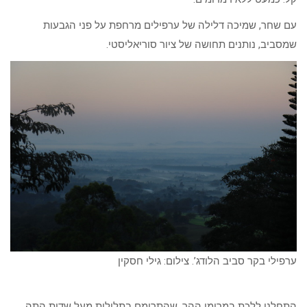
עם שחר, שמיכה דלילה של ערפילים מרחפת על פני הגבעות
שמסביב, נותנים תחושה של ציור סוריאליסטי.
ערפילי בקר סביב הלודג’. צילום: גילי חסקין
התחלנו ללכת במרומי ההר, שהתרומם בתלילות מעל שדות התה.