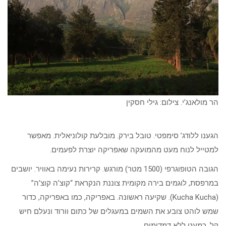
הר מולאנג’י. צילום: גילי חסקין
הגענו ללודג’ סימפטי. טובל בירק. מובלעת קולוניאלית. מאפשר
למטייל לנוח מעט מהמועקה שאפריקה יוצרת לפעמים.
הגובה הטופוגרפי (1500 מטר) מורגש. קרירות נעימה באוויר. יושבים
במרפסת, לוגמים בירה מקומית צוננת הנקראת “קוצ’ה קוצ’ה”
(Kucha Kucha). שקיעה ראשונה. באפריקה, כמו באפריקה, כדור
שמש לוהט צובע את השמים במעגלים של כתום וורוד ונעלם חיש
קל. כמעט ללא דמדומים.