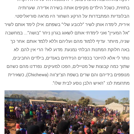
בתזזית, כשכל הילדים מקיפים אותה בשירה אדירה. שערותיה
הבלונדיות המתבדרות על הרקע השחור היו מראה סוריאליסטי.
אירית, לימדה אותן לשיר “לכובע שלי” בשפתם. אילן לימד אותם לשיר
“אל המעיין” ואני לימדתי אותם לשאוג בגרון ניחר “בושה”…. במחשבה
שניה, מיותר. עדיף ללמוד מהם ועליהם וללא ללמד אותם. אחר כך
באה חלוקת המתנות הבלתי נמנעת. מדוע לא? הרי אין להם. לא
נותר לי אלא להיזכר בכפרים הנידחים באנדים, בילדים החביבים,
שתוך כמה קבוצות של מטיילים, הפכו למעיקים. נפרדנו מהם כשהם
מנופפים בידיהם והם שרים בשפת הצ’יצ’ווה (Chichewa), כשאירית
מתרגמת לנו: “האיש הלבן נוסע לבית שלו”.