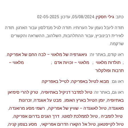
כתב:
גילי חסקין
; ‏05/08/2024; עדכון: 02-05-2025
תודה ליובל נעמן על הערותיו. תודה לגיל מנדלסון עבור הארגון. תודה
לאירית רבינוביץ, עבור ההתלהבות, השלהוב, ההשראה והקשרים
שרקמה.
ראו קודם, באתר זה:
גיאוגרפיה של מלאווי – לבה החם של אפריקה.
;
תולדות מלאווי
;
מלאווי – זכויות אדם
;
מלאווי –
תרבות ופולקלור
ראו גם:
מבוא לטיול באפריקה
;
לטייל באפריקה
.
ראו גם, באתר זה:
טיול למדבר דניקיל באתיופיה
,
טרק להרי סימיאן
באתיופיה
,
יומן הטיול בארץ האומו
,
מבט על אוגנדה
,
זכרונות
מאוגנדה
,
טיול לאוגנדה – שוויץ של אפריקה,
רשמי מסע מרואנדה
,
טיול לזמביה
,
טיול לממלכת לסוטו
;
דרך הגנים בדרום אפריקה
,
טיול לקייפטאון
,
טיול אל הקארו הדרום אפריקאי,
מסע בצפון קניה
,