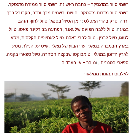
רשמי סיור במדגסקר – כתבה ראשונה
;
רשמי סיור ממזרח מדגסקר
,
רשמי סיור מדרום מדגסקר
;
חוויות ורשמים מכף ורדה
,
הקרנבל בכף
ורד
ה,
טרק בהרי האטלס
;
יומן הטיול בסנגל
,
טיול לחוף הזהב
בגאנ
ה,
טיול ללבה הפועם של גאנה
,
הפתעה בבורקינה פאסו
,
טיול
לטוגו
,
טיול לבנין
;
טיול להרי באלה
.
טיול לאתיופיה הקלסית
,
מסע
בארץ הבמברה במאלי
,
ערי הבוץ של מאלי
;
שיט על הניז’ר
.
מסע
לארץ הדוגון במאלי
;
טימבוקטו שבקצה הסהרה
,
טיול ספארי בקניה
,
ספארי בטנזניה
; ז
נזיבר – אי העבדים
.
לאלבום תמונות ממלאווי