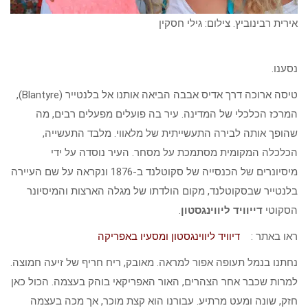
אירית רבינוביץ. צילום: גילי חסקין
נסענו.
טיסה ארוכה דרך אדיס אבבה הביאה אותנו אל בלנטייר (Blantyre),
המרכז הכלכלי של המדינה. עיר בה פועלים מפעלים רבים, מה
שהופך אותה לבירה התעשייתית של מלאווי. מלבד התעשייה,
הכלכלה המקומית מסתמכת על מסחר. העיר נוסדה על ידי
מיסיונרים של הכנסייה של סקוטלנד ב-1876 ונקראה על שם העיירה
בלנטייר שבסקוטלנד, מקום הולדתו של מגלה הארצות והמיסיונר
הסקוטי
דייוויד ליווינגסטון
.
ראו באתר :
דיוויד ליווינגסטון ומסעיו באפריקה
נחתנו בנמל תעופה אפור למראה. מאובק, ריח חריף של זיעה חמוצה.
למרות שכבר אחר הצהרים, האור האפריקאי בוהק בעצמה. הכול כאן
חזק, שונה ומעט מרתיע. עבורנו הוא קצת מוכר, אך מכה בעצמה