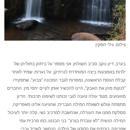
צילום: גילי חסקין
בערב, דיון נוקב סביב השולחן. אני מספר על ביתוק בתוליהן של
ילדות באמצעות ביצה המוחדרת לנרתיקן. על נערות, שמיד לאחר
קבלת הווסת הראשונה, נמסרות לגבר המכונה “צבוע”, שתפקידו
“לנקות מהן את האבק”, היינו להכשיר אותן לקיים יחסי מין. החברים
מזועזעים. מנגד עולה טענה לגבי זכותנו לשיפוט תרבותי. הדיון
מתפתח וגולש לשאלת המילה הגברית, שהגיעה אלינו מאפריקה,
מסלקת ממנו את העורלה, שנחשבת למרכיב נשי, קלה יותר לעיכול.
המילה הנשית “לא עוברת בגרון”. בני הבנטו, כמו מרבית עמי
אפריקה, כורתים את הדגדגן של הילדה, הנחשב לשריד גברי,