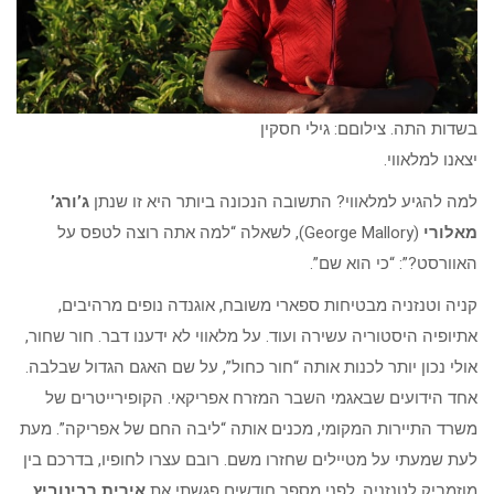
בשדות התה. צילוםם: גילי חסקין
יצאנו למלאווי.
למה להגיע למלאווי? התשובה הנכונה ביותר היא זו שנתן
ג’ורג’
מאלורי
(George Mallory), לשאלה “למה אתה רוצה לטפס על
האוורסט?”: “כי הוא שם”.
קניה וטנזניה מבטיחות ספארי משובח, אוגנדה נופים מרהיבים,
אתיופיה היסטוריה עשירה ועוד. על מלאווי לא ידענו דבר. חור שחור,
אולי נכון יותר לכנות אותה “חור כחול”, על שם האגם הגדול שבלבה.
אחד הידועים שבאגמי השבר המזרח אפריקאי. הקופירייטרים של
משרד התיירות המקומי, מכנים אותה “ליבה החם של אפריקה”. מעת
לעת שמעתי על מטיילים שחזרו משם. רובם עצרו לחופיו, בדרכם בין
מוזמביק לטנזניה. לפני מספר חודשים פגשתי את
אירית רבינוביץ
,