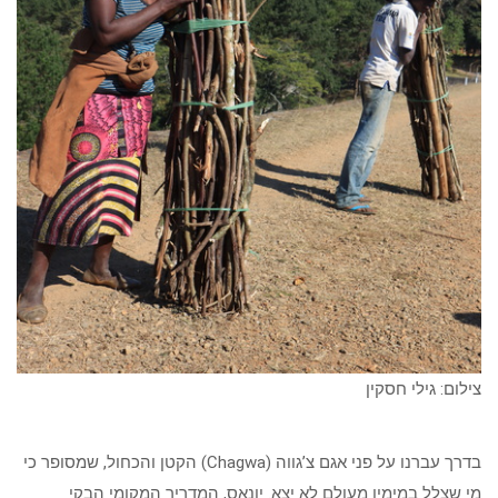
צילום: גילי חסקין
בדרך עברנו על פני אגם צ’גווה (Chagwa) הקטן והכחול, שמסופר כי
מי שצלל במימיו מעולם לא יצא. יונאס, המדריך המקומי הבקי