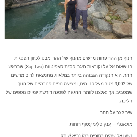
הנוף מן ההר פחות מרשים מהנוף של ההר. מבט לכיוון הפסגות
הנישאות אל על וקוראות תיגר. פסגת סאפיטווה (Sapitwa) שבראש
ההר, היא הנקודה הגבוהה ביותר במלאווי. מתנשאת לרום מרשים
של 3,002 מטר מעל פני הים, ומציעה נופים פנורמיים של הנוף
שמסביב. אך נאלצנו לוותר. ההגעה לפסגה דורשת יומיים נוספים של
הליכה.
שיר קצר על ההר
מוּלַאנְג’י — עֲנַק סַלְעִי עָטוּף רוּחוֹת,
נִשְׁעָן אֶל שָׁמַיִם כְּסוּפִים כְּמוֹ נָבִיא שׁוֹתֵק.