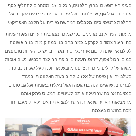
בעיני האירופאים. בחוץ חלפנים, רוכלים. אנו ממהרים להחליף כסף
עם בחור גדל גוף, שבילדות טופל על ידי אורית, מבזבזים זמן רב על
החלפת כרטיסי סים. מקבלים המחשה מיידית על הקצב האפריקאי.
מראות העיר אינם מרנינים, כפי שמוכר ממרבית הערים האפריקאיות.
בתי העיר צמודים לקרקע. כמה בהם בני כמה קומות. בניה פשוטה.
לכולם אין שום תחכום אדריכלי. טיח משוח ברישול. הקירות מוכתמים
במים. הכול צפוף, דחוס. תעלת ביוב פתוחה לצד הכביש. נשים אופות
משהו על גחלים, מוכרות צ’יפס מיובש, או רוכנות על קערת כביסה.
בשלב זה, אין טיפה של אקזוטיקה ביבשת האקזוטית. בניגוד
לבריטים, שהגיעו הנה בתקופה הקולוניאלית באוניות ועל גב סוסים,
בנסיעה ארוכה שהרגילה אותם לשינויים, המטוס ניתק אותנו
מהמציאות הארץ ישראלית היישר למציאות האפריקאית. מעבר חד
מכה בחושים בעצמה.