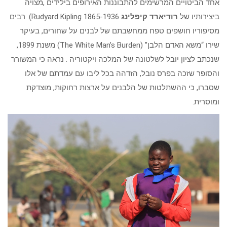
אחד הביטויים המרשימים להתבוננות האירופים בילידים ,מצויה
ביצירותיו של
רודיארד קיפלינג
Rudyard Kipling 1865-1936). רבים
מסיפוריו חושפים טפח ממחשבתם של לבנים על שחורים, בעיקר
שירו “משא האדם הלבן” (The White Man’s Burden) משנת 1899,
שנכתב לציון יובל לשלטונה של המלכה ויקטוריה . נראה כי המשורר
והסופר שזכה בפרס נובל, הזדהה בכל ליבו עם עמדתם של אלו
שסברו, כי ההשתלטות של הלבנים על ארצות רחוקות, מוצדקת
ומוסרית.