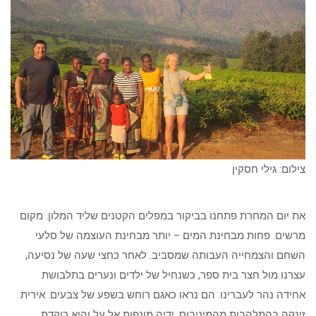
צילום: גילי חסקין
את יום המחרת פתחנו בביקור במפלים הקטנים שליד המלון. מקום
מרשים. פחות מבחינת המים – יותר מבחינת העוצמה של סלעי
השחם והצמחייה העבותה שמסביב. לאחר כחצי שעה של נסיעה,
עצרנו מול חצר בית ספר, כשנחיל של ילדים ונערים בתלבושת
אחידה נהר לעברינו. הם נראו כאגם רוחש בשפע של צבעים. אירית
זינקה בהתלהבות מהמיניבוס, ידיה מונפות אל על והיא רוקדת