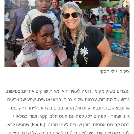
צילום: גילי חסקין
עוצרים בשוק מקומי, דומה לעשרות או מאות שווקים אחרים: צפיפות,
גודש של סחורות, ערמות של מוצרים, המוני אנשים, שפע של צבעים.
אדום, צהוב, כתום, ירוק וכחול, מתערבבים בשחור. לייתר דיוק כמה
גווני שחור – קפה טורקי, קפה עם מעט חלב, קקאו ועוד. במלאווי
כמה קבוצות אתניות, רובן שייכים לעמי הבנטו (Bantu) שהגיעו לכאן
לפני כאלפיים שנה. יש לציין, כי “בנטו” אינו הגדרה של שבט ספציפי,