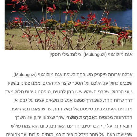
אגם מולונגוזי (Mulunguzi). צילום: גילי חסקין
אכלנו ארוחת פיקניק משובחת לשפת אגם מולונגוזי (Mulunguzi),
שצבעו כחול עז. הלכנו על הסכר שיצר את האגם, ממנו צפינו בשפע
גווני הכחול, שקרני השמש עשו בהן להטים. טיפסנו טיפוס תלול מאד
דרך שדות ההר, כשבדרך פגשנו אנשים נושאים עצים על גבם, או
מנסרים גזעים עבים. טיפסנו אל ראש ההר, עד שהאגם נראה זעיר.
המדרונות מכוסים ב
אֶבְרָנִית הַנֶּשֶׁר
, שרך שצבעו ירוק עז. השרך
הובא הנה על ידי הבריטים, יחד עם האורנים. כיום הוא צמח פולש
שפגיעתו רעה. על ההר מגדלים פירות כמו תותים, פירות יער צהובים