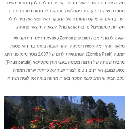
תשנה את התחושה – אולי ההיפך. אירית מחלקת להן תחתוני נשים.
מספרת שיש ביניהן שיסכימו לשכב עם גבר זר תמורת זוג תחתונים.
ועדיין, האם הרפלקס המותנה של המבקר האירופאי הוא מיד לחלק
תשורות למקומיים? נדיבות או אדנות? השאלה תישאר פתוחה.
הגענו לרמת זומבה (Zomba plateau), שהיא הריאה הירוקה של
מלאווי. זוהי רמה געשית עתיקה. ההר הגבוה ביותר בה הוא פסגת
זומבה (Zomba Peak) המתנשאת לרום של 2,087 מטר מעל פני הים.
מרבית שטחה של הרמה מכוסה בעצי אורן מקסיקאי (Pinus patula),
נטוע כמובן. האורנים ניטעו לצורך ייצור עץ. כריתת יערות חמורה
עקב הביקוש הרב לעצי הסקה באזור, מהווה בעיה אקולוגית רצינית.