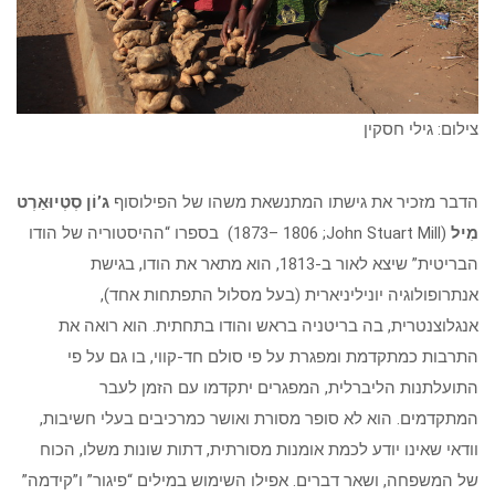
צילום: גילי חסקין
הדבר מזכיר את גישתו המתנשאת משהו של הפילוסוף
ג’וֹן סְטְיוּאַרְט
מִיל
(John Stuart Mill;‏ 1806 –1873) בספרו “ההיסטוריה של הודו
הבריטית” שיצא לאור ב-1813, הוא מתאר את הודו, בגישת
אנתרופולוגיה יוניליניארית (בעל מסלול התפתחות אחד),
אנגלוצנטרית, בה בריטניה בראש והודו בתחתית. הוא רואה את
התרבות כמתקדמת ומפגרת על פי סולם חד-קווי, בו גם על פי
התועלתנות הליברלית, המפגרים יתקדמו עם הזמן לעבר
המתקדמים. הוא לא סופר מסורת ואושר כמרכיבים בעלי חשיבות,
וודאי שאינו יודע לכמת אומנות מסורתית, דתות שונות משלו, הכוח
של המשפחה, ושאר דברים. אפילו השימוש במילים “פיגור” ו”קידמה”