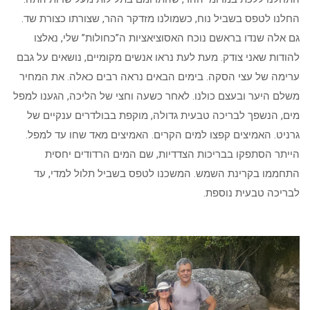
החלנו לטפס בשביל נוח, כשמולנו מזדקר ההר, שצורתו כצורת שד.
גם אלה שנדו בראשם נוכח האסוציאציות ה”כחולות” שלי, נאלצו
להודות שאני צודק. מעת לעת נראו אנשים מקומיים, נושאים על גבם
ערימה של עצי הסקה. בימים הבאים נראה רבים כאלה. את המחיר
משלם היער ובעצם כולנו. לאחר כשעה וחצי של הליכה, הגענו למפל
מים, הנשפך לבריכה טבעית גדולה, מוקפת בבולדרים ענקיים של
גרניט. האמיצים קפצו למים הקרים. האמיצים מאד שחו עד למפל.
הייתר הסתפקו בבריכות הצדדיות, שם המים הרדודים יחסית
התחממו בקרינת השמש. המשכנו לטפס בשביל תלול למדי, עד
לבריכה טבעית נוספת.