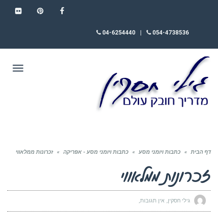
FLICKR
PINTEREST
FACEBOOK
04-6254440
|
054-4738536
תפריט
דף הבית
»
כתבות ויומני מסע
»
כתבות ויומני מסע - אפריקה
»
זכרונות ממלאווי
זכרונות ממלאווי
גילי חסקין
אין תגובות