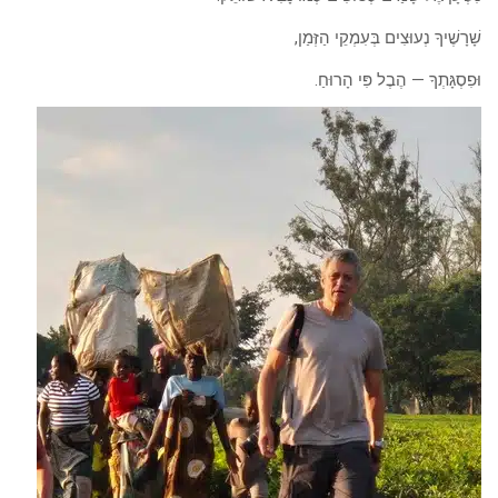
שָׁרָשֶׁיךָ נְעוּצִים בְּעִמְקֵי הַזְּמַן,
וּפִסְגָּתְךָ — הֶבֶל פִּי הָרוּחַ.