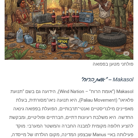
פולחני מטען בפפואה
Makasol – “אומת הרוח”
Makasol (“אומת הרוח” – Wind Nation), הידועה גם בשם “תנועת
פלאיאו” (Paliau Movement), היא תנועה ניאו־מסורתית, בעלת
מאפיינים מילנריסטיים ואנטי־תרבותיים, הפועלת בפפואה גינאה
החדשה. היא משלבת רעיונות דתיים, חברתיים ופוליטיים, ומבקשת
להציע חלופה מקומית למבנה החברה והמשטר המערבי. מוקד
פעילותה באיי Manus שבצפון המדינה, מקום הולדתו של מייסדה,