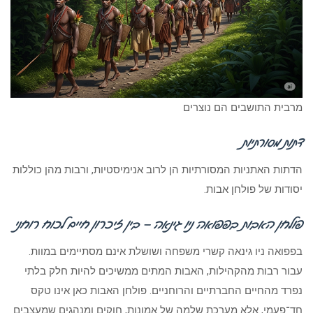
מרבית התושבים הם נוצרים
דתות מסורתיות
הדתות האתניות המסורתיות הן לרוב אנימיסטיות, ורבות מהן כוללות
יסודות של פולחן אבות.
פולחן האבות בפפואה ניו גינאה – בין זיכרון חיים לכוח רוחני
בפפואה ניו גינאה קשרי משפחה ושושלת אינם מסתיימים במוות.
עבור רבות מהקהילות, האבות המתים ממשיכים להיות חלק בלתי
נפרד מהחיים החברתיים והרוחניים. פולחן האבות כאן אינו טקס
חד־פעמי, אלא מערכת שלמה של אמונות, חוקים ומנהגים שמעצבים