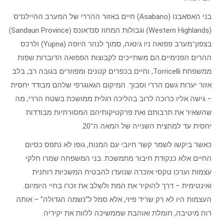
בני האסאבנו (Asabano) חיים באזור ההררי של המערב ההיילנדס
(Western Highlands) וגבולות המחוז סנדאונס (Sandaun Province)
בצפון־מערב פפואה ניו גינאה, סמוך לנהר היופה (Yupna) ולרכס
ההרים הפנימיים.הם משתייכים לקבוצות הפפואה הדוברות שפות
ממשפחת Torricelli, וחיים בכפרים קטנים ומפוזרים בגובה רב, בלב
אזור יערות גשם הררי וסבוך. המיקום הגאוגרפי שלהם מבודד יחסית
– גישה אליו כרוכה לרוב בהליכה רגלית ממושכת בשטח הררי, מה
שהשאיר את תרבותם ואת פרקטיקותיהם המסורתיות מבודדות
יחסית עד למחצית השנייה של המאה ה־20.
כאשר ביקשו לשמר קשר חיובי עם המנוח, גופו לא נתפס כסיום
החיים אלא כנקודת חיבור מתמשכת. בני המשפחה שמרו חלקי
עצמות וערכו טקסי אזכרה שנועדו להבטיח המשכיות רוחנית
ואינטימית – דרך להוקיר את המת ולשלב את זכרו בחיי היומיום.
העצמות היו לא רק שריד פיזי, אלא סמל ל”נשמה הגדולה” – אותה
רוח מיטיבה, חומלת ואוהבת שממשיכה ללוות את יקיריה.