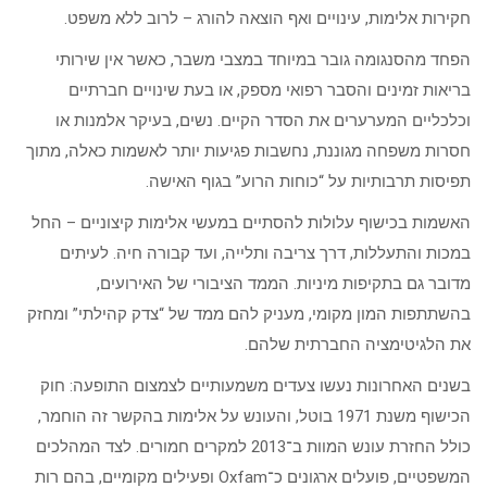
חקירות אלימות, עינויים ואף הוצאה להורג – לרוב ללא משפט.
הפחד מהסנגומה גובר במיוחד במצבי משבר, כאשר אין שירותי
בריאות זמינים והסבר רפואי מספק, או בעת שינויים חברתיים
וכלכליים המערערים את הסדר הקיים. נשים, בעיקר אלמנות או
חסרות משפחה מגוננת, נחשבות פגיעות יותר לאשמות כאלה, מתוך
תפיסות תרבותיות על “כוחות הרוע” בגוף האישה.
האשמות בכישוף עלולות להסתיים במעשי אלימות קיצוניים – החל
במכות והתעללות, דרך צריבה ותלייה, ועד קבורה חיה. לעיתים
מדובר גם בתקיפות מיניות. הממד הציבורי של האירועים,
בהשתתפות המון מקומי, מעניק להם ממד של “צדק קהילתי” ומחזק
את הלגיטימציה החברתית שלהם.
בשנים האחרונות נעשו צעדים משמעותיים לצמצום התופעה: חוק
הכישוף משנת 1971 בוטל, והעונש על אלימות בהקשר זה הוחמר,
כולל החזרת עונש המוות ב־2013 למקרים חמורים. לצד המהלכים
המשפטיים, פועלים ארגונים כ־Oxfam ופעילים מקומיים, בהם רות