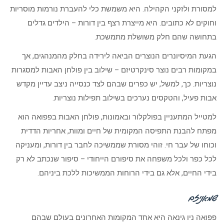
למסורת ולזקני הקהילה. היא משמשת כלי להעברת נורמות מוסריות
וחוקים לא כתובים. היא מייצרת רצף בין דורות – הילדים גדלים
בתחושה שהם חלק משושלת מתמשכת.
הגעת המיסיונרים הנוצרים הביאה לירידה בחלק מהמנהגים, אך
במקומות רבים נוצר סינקרטיזם – שילוב בין פולחן האבות למסגרות
נוצריות. כך, למשל, יש כפרים שבהם לצד כנסייה ניצב עדיין מקדש
אבות פעיל, והטקסים נערכים בשילוב תפילות נוצריות.
למטייל המתעניין בפולקלור ובאמונות, פולחן האבות בפפואה הוא
מפתח להבנת התפיסה המקומית של חיים ומוות, אחריות הדדית
וכוחו של עבר חי. זוהי מסורת שממשיכה לחבר בין דורות, ומעניקה
לכל כפר ולכל משפחה את סיפורם הייחודי – סיפור שנכתב לא רק
בידי החיים, אלא גם בידי הרוחות הממשיכות ללכת ביניהם.
שמאניזם
פפואה ניו גינאה היא אחד המקומות האחרונים בעולם שבהם