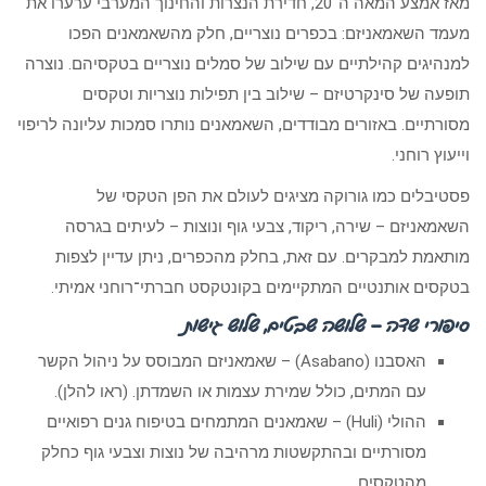
מאז אמצע המאה ה־20, חדירת הנצרות והחינוך המערבי ערערו את
מעמד השאמאניזם: בכפרים נוצריים, חלק מהשאמאנים הפכו
למנהיגים קהילתיים עם שילוב של סמלים נוצריים בטקסיהם. נוצרה
תופעה של סינקרטיזם – שילוב בין תפילות נוצריות וטקסים
מסורתיים. באזורים מבודדים, השאמאנים נותרו סמכות עליונה לריפוי
וייעוץ רוחני.
פסטיבלים כמו גורוקה מציגים לעולם את הפן הטקסי של
השאמאניזם – שירה, ריקוד, צבעי גוף ונוצות – לעיתים בגרסה
מותאמת למבקרים. עם זאת, בחלק מהכפרים, ניתן עדיין לצפות
בטקסים אותנטיים המתקיימים בקונטקסט חברתי־רוחני אמיתי.
סיפורי שדה – שלושה שבטים, שלוש גישות
האסבנו (Asabano) – שאמאניזם המבוסס על ניהול הקשר
עם המתים, כולל שמירת עצמות או השמדתן. (ראו להלן).
ההולי (Huli) – שאמאנים המתמחים בטיפוח גנים רפואיים
מסורתיים ובהתקשטות מרהיבה של נוצות וצבעי גוף כחלק
מהטקסים.