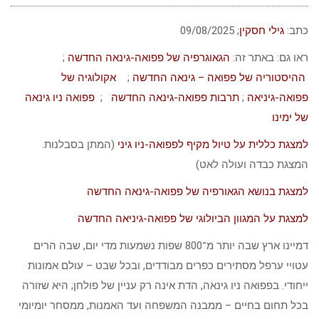
כתב:
גילי חסקין
; ‏09/08/2025
ראו גם: באתר זה:
הגאוגרפיה של פפואה-גינאה החדשה
;
ההיסטוריה של פפואה – גינאה החדשה
;
אקולוגיה של
פפואה-גיניאה
;
תרבות פפואה-גינאה החדשה
;
פפואה ניו גינאה
של ימינו
למצגת כללית על טיול מקיף לפפואה-ניו גיני
(המתן בסבלנות.
המצגת כבדה ועולה לאט)
למצגת בנושא הגאורפיה של פפואה-גינאה החדשה
למצגת על המגוון הביולוגי של פפואה-גיניאה החדשה
דמיינו ארץ שבה יותר מ־800 שפות נשמעות מדי יום, שבה הרים
עטויי ערפל מסתירים כפרים מבודדים, ובכל שבט – עולם אמונות
ייחודי. בפפואה ניו גינאה, הדת אינה רק עניין של פולחן; היא שזורה
בכל תחום בחיים – ממבנה המשפחה ועד האמנות, ממסחר יומיומי