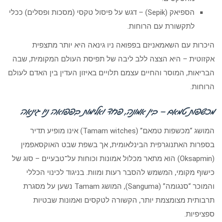
הספיאק (Sepik) – דגש על פיסול טקסי (מסכות ופסלים) ככלי
לתקשורת עם הרוחות.
היכרות עם השאמאניזם בפפואה ניו גינאה היא יותר מתצפית
אקזוטית – היא הצצה ללב ליבה של תפיסת העולם המקומית, שבה
הבריאות, המוסר והחיים עצמם תלויים באיזון העדין בין האדם לעולם
הרוחות.
מכשפות טמאם – בין אמונה, פחד ואלימות בפפואה ניו גינאה
המושג “מכשפות טמאם” (Tamam witches) אינו מופיע תדיר
בספרות האתנוגרפית הבינלאומית, אך בשפת שבט האוקסאפמין
(Oksapmin) הוא מתאר מכלול אמונות וכוחות על־טבעיים – סוג של
כישוף מקומי, המשמש להסבר רעות ומוות. בניגוד לכינוי הכללי
והמוכר “סנגומה” (Sanguma), המושג Tamam נשען על מסגרת
תרבותית מצומצמת יותר, הקשורה לטקסים ואמונות שבטיות
ספציפיות.