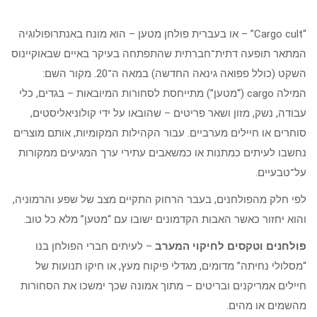
“Cargo cult” – או בעברית פולחן מטען – הוא מונח באנתרופולוגיה
המתאר תופעה דתית־חברתית שהתפתחה בעיקר באיים שבאוקיינוס
השקט (כולל פפואה גינאה החדשה) במאה ה־20. מקור השם:
המילה cargo (“מטען”) מתייחסת לסחורות המיובאות – בגדים, כלי
עבודה, נשק, מזון ושאר פריטים – שהובאו על ידי קולוניאליסטים,
סוחרים או חיילים מערביים. עבור הקהילות המקומיות, אותם מוצרים
נחשבו לעיתים כמתנות או כמשאבים עתירי ערך המגיעים ממקורות
על־טבעיים.
לפי חלק מהפולחנים, בעבר הרחוק התקיים מצב של שפע והרמוניה,
והוא יחזור כאשר האבות הקדמונים ישובו עם “מטען” מלא כל טוב.
פולחנים וטקסים לחיקוי המערב
– לעיתים חברי הפולחן בנו
“מסלולי נחיתה” מדומים, מגדלי פיקוח מעץ, או חיקו תנועות של
חיילים אמריקנים ובריטים – מתוך אמונה שכך ימשכו את הסחורות
מהשמים או מהים.