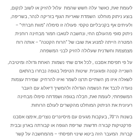
לעומת זאת, כאשר עלה חשש שהמת עלול להזיק או לשוב לנקום,
בוצע ניתוק מוחלט: השמדת שאריות הגוף בזריקה לנהר, בשריפה,
ולעיתים אף בקניבליזם טקסי. פעולה זו סימלה “מוות חברתי” –
ניתוק סופי מהעולם החי, ונחשבה לטאבו חמור מבחינה רוחנית.
המטרה הייתה למנוע את שובו של “הרוח הקטנה” – אותה רוח
מצמצמת וחשדנית שעלולה להזיק לבני המשפחה.
על פי תפיסת אסבנו , לכל אדם שתי נשמות: האחת גדולה ומיטיבה,
השנייה קטנה ופוגענית. שיטות הטיפול בגופה נבחרו בהתאם
לשאלה איזו מן השתיים תרצו לשמר ואיזו להרחיק. שמירת עצמות
נועדה לכבד את הנשמה הגדולה ולהמשיך דיאלוג עם העבר
המשפחתי; לעומת זאת, חבלה בגופה ושמדתה סימלו מבחינה
רעיונית את הניתוק המוחלט מהקשרים לעולם הרוחות.
בשנות ה־70, בעקבות מגעים עם מיסיונרים נוצרים, אימצו אסבנו
פרקטיקות קבורה חדשות: שריפת הגופה או קבורתה בארון ובבית
קברות. המעבר הזה ביטא שינוי תפיסתי – מהמחשבה על קשר