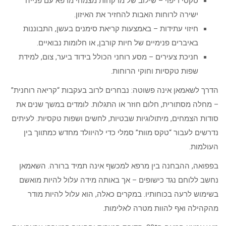
טקסי ריפוי – שילוב של מרקחות מצמחי מרפא עם פנייה
ישירה לרוחות האבות להחזיר את האיזון.
חיזוי עתידות – באמצעות קריאת סימנים בעשן, התבוננות
באיברים פנימיים של חיות קורבן, או חלומות נבואיים.
חניכת צעירים – מסע רוחני הכולל בידוד ביער, צום, למידת
שפות טקסיות וחוקי הרוחות.
הדרך לשאמאן אינה פשוטה: נבחרים לרוב בעקבות “קריאה רוחנית”
– מחלה מסתורית, חלום חוזר או התגלות. לומדים במשך שנים את
סודות הצמחים, מיתולוגיות שבטיות, לחשים ושפות טקסיות. לעיתים
נדרשים לעבור “טקס מוות” סמלי כדי להיוולד מחדש כמתווך בין
העולמות.
בפפואה, ההבחנה בין מרפא למכשף אינה תמיד ברורה. השאמאן
נחשב ללוחם נגד כישופים – אך באותה מידה עלול להיות מואשם
בשימוש לרעה בכוחותיו. במקרים כאלה, הוא עלול להיות מודר
מהקהילה ואף להוות מטרה לאלימות.