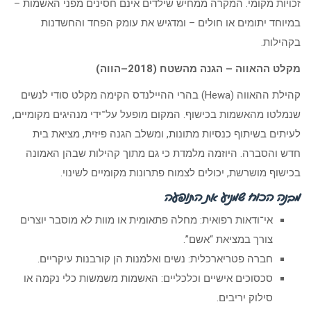
זכויות מקומי. המקרה ממחיש שילדים אינם חסינים מפני האשמות –
במיוחד יתומים או חולים – ומדגיש את עומק הפחד והחשדנות
בקהילות.
מקלט ההאווה – הגנה מהשטח (2018–הווה)
קהילת ההאווה (Hewa) בהרי ההיילנדס הקימה מקלט סודי לנשים
שנמלטו מהאשמות בכישוף. המקום מופעל על־ידי מנהיגים מקומיים,
לעיתים בשיתוף כנסיות מתונות, ומשלב הגנה פיזית, מציאת בית
חדש והסברה. היוזמה מלמדת כי גם מתוך קהילות שבהן האמונה
בכישוף מושרשת, יכולים לצמוח פתרונות מקומיים לשינוי.
מבנה הכוח שמניע את התופעה
אי־ודאות רפואית: מחלה פתאומית או מוות לא מוסבר יוצרים
צורך במציאת “אשם”.
חברה פטריארכלית: נשים ואלמנות הן קורבנות עיקריים.
סכסוכים אישיים וכלכליים: האשמות משמשות כלי נקמה או
סילוק יריבים.