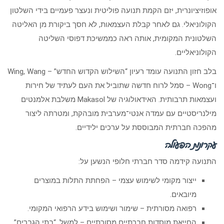
אופוזיציונרית, יזם הקמת תנועה פוליטית ונעצר פעמיים בידי השלטון
הקולוניאלי. גם לאחר קבלת העצמאות, לא חסך ביקורת מן האליטה
השלטונית המקומית, אותה ראה כממשיכת דפוסי השליטה
הקולוניאליים.
בלב חזון התנועה עומד רעיון “השילוש הקדוש החדש” – Wing, Wang
ו־Wong – סמל לרוח חדשה שתוביל את העם לעתיד של חירות
ועצמאות תרבותית. האידאולוגיה של Makasol משלבת אלמנטים
מילנריסטיים עם עמדה אנטי־מערבית מובהקת, ומטרתה ליצור
מהפכה חברתית המבוססת על ערכים ילידיים.
עקרונות הפעולה
התנועה קידמה סדר חברתי חלופי הנשען על:
ייצור מקומי לשימוש עצמי – הפחתת התלות במוצרים
מיובאים.
רפואה מסורתית – שימור ושימוש בידע הרפואי המקומי.
החייאת מוסדות חברתיים מסורתיים – למשל, “בתי הגברים”