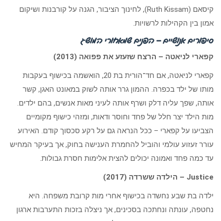
קיסאם (Ruth Kissam), לחינוך הציבור, הגנה על קורבנות ושיקום
אמון בין הקהילות לרשויות.
סיפורים אנושיים – הפנים שמאחורי המושג
קפארי לניאטה – הרצח שזעזע את פפואה (2013)
קפארי לניאטה, אם חד־הורית בת 20, הואשמה בכישוף בעקבות
מותו של ילד בכפרה. ההמון גרר אותה לשוק במאונט האגן, קשר
אותה, שפך עליה דלק ושרף אותה לעיני מאות אנשים, בהם ילדים.
מות הילד יצר חלל של פחד וחוסר ודאות, ומזהי כישוף מקומיים
הצביעו על קפארי – ככל הנראה גם על רקע סכסוך קודם. האירוע
עורר זעזוע עולמי והוביל להחמרת הענישה בחוק, אך בעיקר המחיש
עד כמה פחד ואמונה יכולים להצית אלימות חסרת גבולות.
Justice – הילדה ששרדה (2017)
ילדה בת שבע נחשדה בכישוף אחרי מות קרובת משפחה. היא
נחטפה, עונתה ונחתכה בסכינים, אך ניצלה בזכות התערבות ארגון