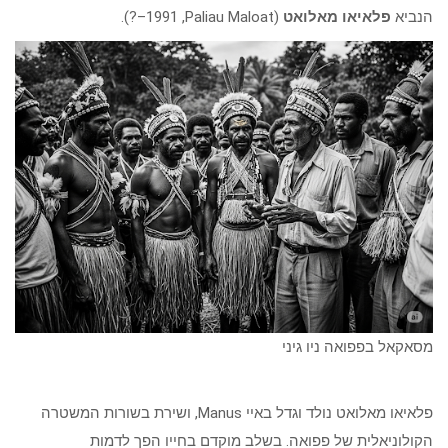
הנביא
פלאיאו מאלואט
(Paliau Maloat, ‏1991–?).
מסאקאל בפפואה ניו גיני
פלאיאו מאלואט נולד וגדל באיי Manus, ושירת בשורות המשטרה
הקולוניאלית של פפואה. בשלב מוקדם בחייו הפך לדמות