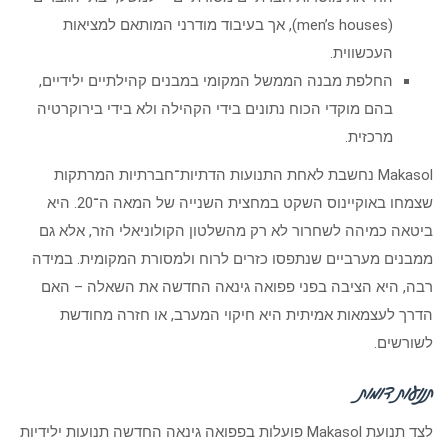
(men’s houses), אך בעיבוד מודרני המותאם למציאות
העכשווית.
החלפת מבנה הממשל המקומי במבנים קהילתיים ילידיים,
בהם מוקדי הכוח נתונים בידי הקהילה ולא בידי בירוקרטיה
מרכזית.
Makasol נחשבת לאחת התנועות הדתיות־חברתיות המרתקות
שצמחו באוקיינוס השקט במחצית השנייה של המאה ה־20. היא
ביטאה כמיהה לשחרור לא רק מהשלטון הקולוניאלי הזר, אלא גם
ממבנים מערביים שנתפסו כזרים לרוח ולמסורת המקומית. במידה
רבה, היא הציבה בפני פפואה גינאה החדשה את השאלה – האם
הדרך לעצמאות אמיתית היא חיקוי המערב, או חזרה מחודשת
לשורשים.
תנועות דומות
לצד תנועת Makasol פועלות בפפואה גינאה החדשה תנועות ילידיות