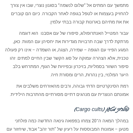
מתמשך עם המתים אל “שלום לנשמה” בסגנון נוצרי, שבו אין צורך
להחזיק בעצמות או לטפל בגופה לאחר הקבורה. כיום הם קוברים
את את מתיהם בארונות קבורה בבתי עלמין.
עבור המטייל האנתרופולוג, סיפורו של עם אסבנו הוא דוגמה
מרתקת לדרך שבה תרבויות מגדירות את יחסיהן עם המוות. כאן,
המגע הפיזי עם הגופה – שמירה, הצגה, או השמדה – אינו רק פעולה
טכנית, אלא הצהרה עמוקה על סוג הקשר שבין החיים למתים. זהו
סיפור השזור בסמליות, בזיכרון ובפיזיות של הגוף, המתרחש בלב
היער המלנזי, בין נהרות, הרים ומסורת חיה.
רמת הסינקרטיזם הדתי גבוהה, ורבים מהאזרחים משלבים את
אמונתם הנוצרית עם מנהגים דתיים מסורתיים מהתרבות הילידית.
פולחני מטען (Cargo cults)
במהלך המאה ה־20 צמחו בפפואה גינאה החדשה כמה פולחני
מטען – אמונות המבוססות על רעיון של “תור זהב” אבוד, שיחזור עם