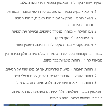
תפקיד ייחודי בקהילה. השאמאן בפפואה ניו גינאה משלב:
מרפא – בקיא בצמחי מרפא, בשיטות ריפוי ובאבחון מסורתי.
מגשר רוחני – מתקשר עם רוחות האבות, רוחות הטבע
והרוחות הזדוניות.
מגן קהילתי – מזהה ומנטרל כישופים, ובעיקר את תופעת
ה־Sanguma (כישוף מזיק).
מנהיג טקסי – מנחה טקסי לידה, חניכה, נישואין ומוות.
עבור רוב הקבוצות בפפואה ניו גינאה, העולם אינו מחולק בבירור בין
מציאות לחיזיון. רוחות נמצאות בכל מקום:
רוחות האבות – מגינות ומדריכות, אך גם מענישות על חטאים.
רוחות הטבע – שוכנות בהרים, נהרות, עצים ובעלי חיים.
רוחות זדון – אחראיות על מחלות, תאונות ושיבוש מזל.
השאמאן נע בין העולמות הללו, לעיתים באמצעות טרנס, שירה,
ריקוד או שימוש בצמחי הזיה טבעיים.