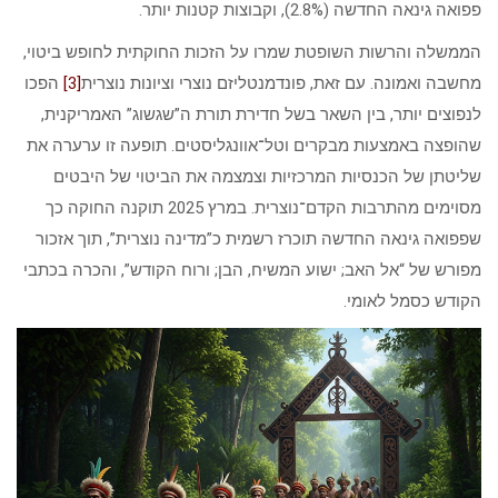
פפואה גינאה החדשה (2.8%), וקבוצות קטנות יותר.
הממשלה והרשות השופטת שמרו על הזכות החוקתית לחופש ביטוי,
מחשבה ואמונה. עם זאת, פונדמנטליזם נוצרי וציונות נוצרית
[3]
הפכו
לנפוצים יותר, בין השאר בשל חדירת תורת ה”שגשוג” האמריקנית,
שהופצה באמצעות מבקרים וטל־אוונגליסטים. תופעה זו ערערה את
שליטתן של הכנסיות המרכזיות וצמצמה את הביטוי של היבטים
מסוימים מהתרבות הקדם־נוצרית. במרץ 2025 תוקנה החוקה כך
שפפואה גינאה החדשה תוכרז רשמית כ”מדינה נוצרית”, תוך אזכור
מפורש של “אל האב; ישוע המשיח, הבן; ורוח הקודש”, והכרה בכתבי
הקודש כסמל לאומי.