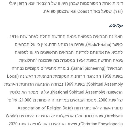
דומות. אחת המפורסמות שבהן היא זו של ה”נביא” יוצא הדופן יאלי
(Yali), שפעל באזור Rai Coast שבצפון פפואה.
בהאים
האמונה הבהאית בפפואה גינאה החדשה החלה לאחר שנת 1916,
כאשר (Abdu’l-Bahá), שהיה אז מנהיג הדת, ציין כי על הבהאים
להביא את אמונתם למדינה. הבהאים הראשונים הגיעו לפפואה
גינאה החדשה בשנת 1954 במסגרת מה שמכונה “החלוציות
הבהאית” (Baháʼí pioneering). בעזרת מתגיירים מקומיים נבחרה
בשנת 1958 ההנהגה הרוחנית המקומית הבהאית הראשונה (Local
Spiritual Assembly). בשנת 1969 נבחרה ההנהגה הרוחנית הארצית
הראשונה (National Spiritual Assembly). על פי מפקד האוכלוסין
של שנת 2000, מספר הבהאים במדינה היה פחות מ־21,000. על פי
נתוני האגודה לארכיוני דתות (Association of Religion Data
Archives), שהתבססה על האנציקלופדיה הנוצרית העולמית (World
Christian Encyclopedia), שיעור הבהאים באוכלוסייה בשנת 2020