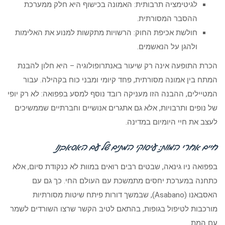
לגיטימציה תרבותית: האמונה בכישוף היא חלק ממערכת
ההסבר המסורתית.
חולשת אכיפת החוק: הרשויות מתקשות למנוע את האלימות
ולהגן על הנאשמים.
הכרת התופעה אינה רק שיעור באנתרופולוגיה – היא חלון להבנת
המתח בין אמונה מסורתית, פחד קיומי ומבני כוח בקהילה. עבור
המטיילים, ההבנה הזו מעניקה רובד נוסף למסע בפפואה: לא רק יופי
של נופים ותרבויות, אלא גם אתגרים אנושיים וחברתיים שממשיכים
לעצב את חיי היומיום במדינה.
חיים אחרי המוות: עיסוקי המתים של עם האסאבנו
בפפואה ניו גינאה, שבטים רבים רואים במוות לא כנקודת סיום, אלא
כתחנה במערכת יחסים מתמשכת עם העולם החי. כך גם עם
האסבאנו (Asabano), שבמשך דורות פיתח שיטות מסורתיות
מורכבות לטיפול בגופות, בהתאם לטיב הקשר שרצו השורדים לשמר
עם המת.