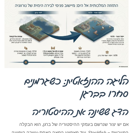
הליגה ההנזאטית: כשגרמנים
סחרו בברגן
הדג ששינה את ההיסטוריה
אם יש יצור שנרשם בעמקי ההיסטוריה של ברגן, הוא הבקלה
המיובשת –
Stockfish
. עוד מאמצע המאה האחת-עשרה הופיעה