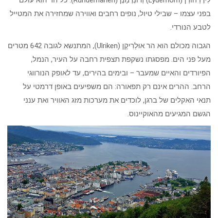
לִידֶרְהוֹרְן (Lyderhorn) וְרוּנְדֶמַנֶן (Rundemanen). כל הר הוא עולם
בפני עצמו – שבילי טיול, נופים רחבים ואווירה שמחזירה את המטייל
לטבע הנורדי.
הגבוה מכולם הוא הר אוּלְרִיקֶן (Ulriken), המתנשא לגובה 642 מטרים
מעל פני הים. מפסגתו נשקפת תצפית רחבה על העיר, הנמל,
הפיורדים והאיים שמעבר – ובימים בהירים, עד לאופק הנורווגי
הרחב. ההרים אינם רק תפאורה: הם משפיעים באופן דרמטי על
תנאי האקלים של ברגן, לוכדים את מערכות מזג האוויר ואת ענני
הגשם המגיעים מהאוקיינוס.