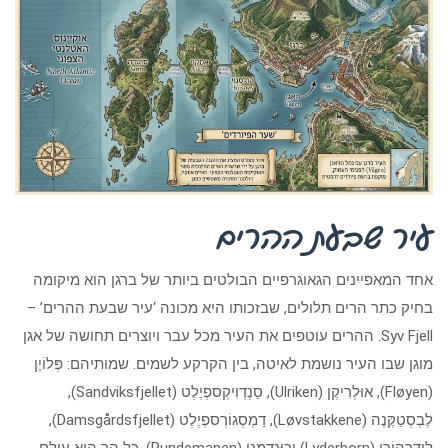
עיר שבעת ההרים
אחד המאפיינים הגאוגרפיים הבולטים ביותר של ברגן הוא מיקומה
בחיק כתר הרים תלולים, שבזכותו היא מכונה ‘עיר שבעת ההרים’ –
Syv Fjell. ההרים עוטפים את העיר מכל עבר ויוצרים תחושה של אגן
מוגן שבו העיר נושמת לאיטה, בין הקרקע לשמים. שמותיהם: פְּלוֹיֶן
(Fløyen), אוּלְרִיקֶן (Ulriken), סַנְדְוִיקְספְיֶלֶט (Sandviksfjellet),
לֶבְסְטַקֶּנֶה (Løvstakkene), דַמְסְגוֹרְספְיֶלֶט (Damsgårdsfjellet),