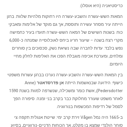
כריסטיאניה (היא אוסלו).
המאות השש-עשרה והשבע-עשרה היו רחוקות מלהיות שלוות. ברגן
הייתה עיר מסחר עשירה ותוססת, אך גם מוקד של אלימות ומאבקי
כוח. בשנות השישים של המאה השש-עשרה תועדו בעיר כחמישה
מקרי רצח בשנה – שיעור חריג ביחס לאוכלוסייה שמנתה כ-6,000
נפש בלבד. עדות לחברה שבה נשיאת נשק, סכסוכים בין סוחרים
ומלחים, ומערכת אכיפה מוגבלת הפכו את האלימות לחלק מחיי
היומיום.
בין המאות השש-עשרה והשבע-עשרה נערכו בברגן עשרות משפטי
כישוף. הידועה שבנאשמות הייתה
אן פדרסדאטר
(Anne
Pedersdotter), אשת כומר ומשכילה, שנשרפה למוות בשנת 1590
לאחר משפט שעורר מחלוקת כבר בקרב בני זמנה. סיפורה הפך
לסמל של רדיפות המכשפות בנורווגיה.
ב-1665 היה נמל Vågen זירת קרב ימי: שייטת אנגלית תקפה צי
סוחר הולנדי שמצא בו מקלט, אך הכוחות הדניים-נורווגיים, בסיוע