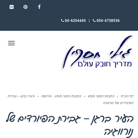
FLICKR
PINTEREST
FACEBOOK
04-6254440
|
054-4738536
תפריט
דף הבית
»
כתבות ויומני מסע
»
כתבות ויומני מסע - אירופה
»
העיר ברגן – גבירת
הפיורדים של נורווגיה
העיר ברגן – גבירת הפיורדים של
נורווגיה