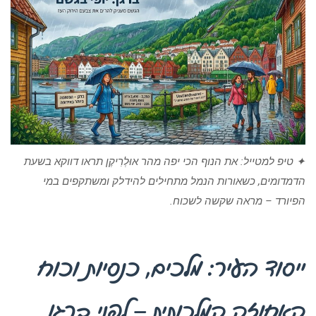
✦ טיפ למטייל: את הנוף הכי יפה מהר אוּלְרִיקֶן תראו דווקא בשעת
הדמדומים, כשאורות הנמל מתחילים להידלק ומשתקפים במי
הפיורד – מראה שקשה לשכוח.
ייסוד העיר: מלכים, כנסיות וכוח
האחוזה המלכותית – לפני ברגן