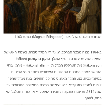
הכתרת מאגנוס ארלינגסון (Magnus Erlingsson) בשנת 1163
ב-1184 נבנה מבצר סברסבורג על ידי המלך סברה. בשנות ה-60 של
המאה השלוש-עשרה הוסיף
המלך הוקון הוקונסון
(Håkon
Håkonsson) את הטרקלין המלכותי – Håkonshallen – ארמון גותי
הנחשב לאחד המבנים החילוניים השמורים ביותר מימי הביניים
בסקנדינביה. בנו, המלך מאגנוס מחוקק החוקים, בנה מגדל שהפך
לימים למגדל רוזנקרנץ. ברגן שימשה כבירת הממלכה הנורווגית עד
שנת 1314, אז עברו פונקציות הבירה לאוסלו – אך כוחה הכלכלי לא
פחת, להפך.