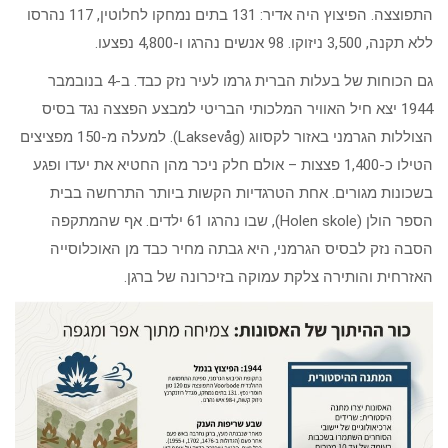
התפוצצה. הפיצוץ היה אדיר: 131 בתים נמחקו לחלוטין, 117 נהרסו
ללא תקנה, 3,500 ניזוקו. 98 אנשים נהרגו ו-4,800 נפצעו.
גם הכוחות של בעלות הברית גרמו לעיר נזק כבד. ב-4 בנובמבר
1944 יצא חיל האוויר המלכותי הבריטי למבצע הפצצה נגד בסיס
הצוללות הגרמני באזור לקסווג (Laksevåg). למעלה מ-150 מפציצים
הטילו כ-1,400 פצצות – אולם חלק ניכר מהן החטיא את יעדו ופגע
בשכונות מגורים. אחת הטרגדיות הקשות ביותר התרחשה בבית
הספר הולן (Holen skole), שבו נהרגו 61 ילדים. אף שהמתקפה
הסבה נזק לבסיס הגרמני, היא גבתה מחיר כבד מן האוכלוסייה
האזרחית והותירה צלקת עמוקה בזיכרונה של ברגן.