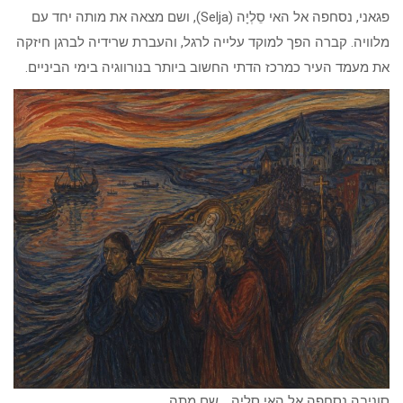
פגאני, נסחפה אל האי סֵלְיָה (Selja), ושם מצאה את מותה יחד עם
מלוויה. קברה הפך למוקד עלייה לרגל, והעברת שרידיה לברגן חיזקה
את מעמד העיר כמרכז הדתי החשוב ביותר בנורווגיה בימי הביניים.
סוניבה נסחפה אל האי סֵלְיָה ,, שם מתה