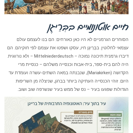
חיים אוטונומיים בבְּרֵיגֶן
הסוחרים הגרמניים לא היו כאן כאורחים: הם בנו לעצמם עולם
עצמאי לחלוטין. בבְּרֵיגֶן חיו, עסקו ושפטו את עצמם לפי חוקיהם. הם
דיברו גרמנית תיכונה נמוכה – Mittelniederdeutsch – ולא נורווגית.
היה להם בית-ספר, בית-אבות וכנסייה משלהם – כנסיית מרי
הקדושה (Mariakirken), שנבנתה במאה השתים-עשרה ועומדת עד
היום. זוהי הכנסייה העתיקה ביותר בברגן, שניצלה מן השריפות
הגדולות שפגעו בעיר – נס של ממש בעיר שנשרפה שוב ושוב.