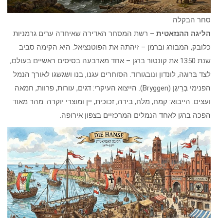
סחר הבקלה
הליגה ההנזאטית
– רשת המסחר האדירה שאיחדה ערים גרמניות
כלובק, המבורג וברמן – זיהתה את הפוטנציאל. היא הקימה סביב
שנת 1350 את קונטור ברגן – אחד מארבעה בסיסים ראשיים בעולם,
לצד בּרוּגה, לונדון ונובגורוד. הסוחרים עגנו, בנו ושגשגו לאורך הנמל
הפנימי בְּרֵיגֶן (Bryggen). הייצוא העיקרי: דגים, עורות, פרוות, חמאה
ועצים. הייבוא: קמח, מלח, בירה, זכוכית, יין ומוצרי יוקרה. מהר מאוד
הפכה ברגן לאחד הנמלים המרכזיים בצפון אירופה.