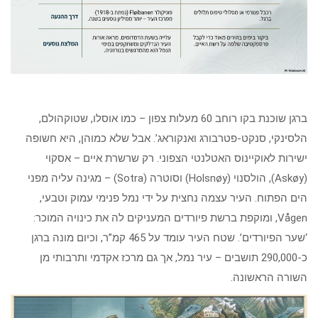
ברגן שוכנת בקו רוחב 60 מעלות צפון – כמו אוסלו, שטוקהולם,
הלסינקי, סנקט-פטרבורג ואנקוראג’. אבל שלא כמוהן, היא חשופה
ישירות לאוקיינוס האטלנטי הצפוני. רק שרשרת איים – אסקוי
(Askøy), הולסנוי (Holsnøy) וסוטרה (Sotra) – מגינה עליה מפני
הים הפתוח. העיר עצמה נחצית על ידי נמל פנימי עמוק וטבעי,
Vågen, ומוקפת ברשת פיורדים המעניקים לה את כינויה המוכר:
‘שער הפיורדים’. שטח העיר עומד על 465 קמ”ר, וכיום מונה ברגן
כ-290,000 תושבים – עיר נמל, אך גם מרכז אקדמי ותרבותי מן
השורה הראשונה.