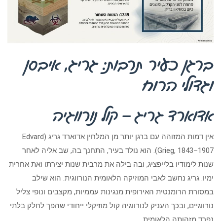
ברגן כעיר תרבות: גריג, איבסן
וגדולי הרוח
אדוארד גריג – קול נורווגיה
אין דמות המזוהה עם ברגן יותר מן המלחין אדוארד גריג (Edvard
Grieg, 1843–1907). הוא נולד בעיר, התחנך בה, שב אליה לאחר
שנות לימודיו בלייפציג, ובה בילה את מרבית שנות יצירתו ואת אחרית
ימיו. גריג נחשב לאבי המוזיקה הלאומית הנורווגית. הוא שילב
במסורת הרומנטית האירופית מנגינות עממיות, מקצבים ונופי צליל
נורווגיים, ובכך העניק לנורווגיה קול מוזיקלי ייחודי שהפך לחלק בלתי
נפרד מזהותה הלאומית.