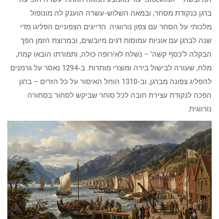
ברגן כנקודת מסחר, ובמאה השלוש-עשרה הוענק לה מונופול
מלכותי על הסחר עם צפון נורווגיה. הדייגים הצפוניים הפליגו מדי
שנה לברגן עם אוניות עמוסות דגים מיובשים, ובמרוצת הזמן הפך
הבקלה ל’כסף קשה’ – נשלח לאירופה כולה, ותמורתו הובאו קמח,
מלח, שעורה לבישול בירה ומוצרי מותרות. ב-1294 נאסר על גרמנים
להפליג צפונה מברגן, וב-1310 הוחל האיסור על כל הזרים – ברגן
הפכה לנקודת עצירת חובה לכל סוחר שביקש לסחור בסחורה
נורווגית.