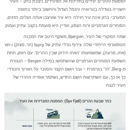
לפסגות וההרים יורדים בתלילות אל הפיורדים, ניצבת ברגן – העיר
השנייה בגודלה בנורווגיה והנמל הגדול והחשוב ביותר בחופה
המערבי. ברגן אינה עיר רגילה: היא עיר שעיצבו אותה הגלים, הדגים,
הסוחרים הגרמניים ורוח הצפון, ועדיין היא פועמת בקצב עתיק ועמוק.
שמה המקורי של העיר, Bjørgvin, משקף היטב את המבנה
הטופוגרפי הייחודי שלה: צירוף נורדי עתיק של bjǫrg (הר, מצוק) ו-vin
(אחו, מרעה), שמשמעותו ‘האחו הירוק שבין ההרים’. עם הזמן, תחת
השפעת הסוחרים הגרמניים שהשתמשו במילה Bergen – הנגזרת
מ-Berg, ‘הר’ בגרמנית – גבר השם הקצר והמוכר על הארוך והנורדי.
כך או כך, עם השתרשות השם החדש, נשתמר אופייה ההררי של
העיר לנצח.