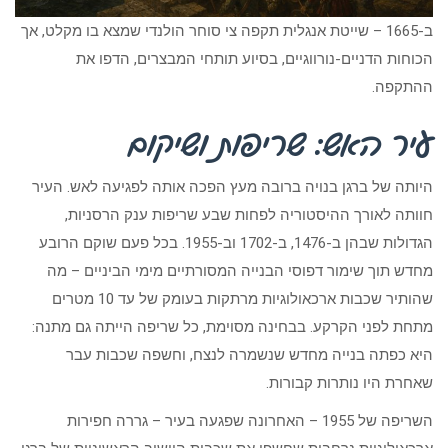
ב-1665 – שייטת אנגלית תקפה צי סוחר הולנדי שמצא בו מקלט, אך
הכוחות הדניים-נורווגיים, בסיוע תותחי המבצרים, הדפו את
ההתקפה.
עיר האש: שריפות ושיקום
היותה של ברגן בנויה ברובה מעץ הפכה אותה לפגיעה לאש. העיר
חוותה לאורך ההיסטוריה לפחות שבע שריפות ענק הרסניות,
הגדולות שבהן ב-1476, ב-1702 וב-1955. בכל פעם שוקם הרובע
מחדש תוך שימור דפוסי הבנייה המסורתיים מימי הביניים – מה
שהותיר שכבות ארכאולוגיות מרתקות בעומק של עד 10 מטרים
מתחת לפני הקרקע. בבחינה מסוימת, כל שריפה הייתה גם מתנה:
היא כפתה בנייה מחדש שנשמרה לנצח, וחשפה שכבות עבר
שאחרת היו נותרות קבורות.
השריפה של 1955 – האחרונה שפגעה בעיר – גררה חפירות