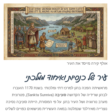
אולף קירה מייסד את העיר
עיר של כנסיות ואיחוד ממלכתי
מראשיתה הפכה ברגן למרכז דתי ומלכותי. בשנת 1170 הועברו
לברגן שרידיה של הקדושה
סוּנִיבָה
(Sankta Sunniva), פטרונית
מערב נורווגיה ושל העיר ברגן. על פי המסורת, הייתה סוּנִיבָה נסיכה
נוצרייה מאירלנד שנמלטה במאה העשירית מנישואים כפויים לשליט