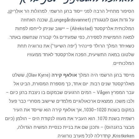
הסיפור מתחיל הרבה לפני ייסוד ברגן הרשמי. למרגלות הר אוּלְרִיקֶן,
על גדות אגם לונגגורדן (Lungegårdsvannet), שכנה האחוזה
המלכותית אלרקסטד (Alrekstad) – יישוב שניתן לייחסו לפחות
למאה החמישית לספירה, כפי שמעידים גלי קבורה שנחשפו באתר.
כשאיחד המלך הרולד פיינהיר (‘יפה השיער’) את נורווגיה תחת
שלטונו במאה התשיעית, הפכה אלרקסטד לאחד ממעוזיו
המלכותיים.
מייסד ברגן הרשמי היה המלך
אולאף קירה
(Olav Kyrre), ששלט
מאלרקסטד שנים רבות. יום אחד, כך מספרת המסורת, הביט אל
עבר המפרץ Vågen – המים הרגועים שבמקום בו ניצבת ברגן כיום –
ולבו משכו. ממצאים ארכאולוגיים מלמדים שיישוב מסחרי כבר פעל
במקום בשנות 1020–1030, אך אולאף קירה הוא שייסד את העיר
רשמית בשנת 1070. הוא העביר את מעוזו לנקודת הים – הולמן (כיום
מבצר ברגנהוס) – ותכנן שם את בניית כנסיית המשיח הגדולה,
Kristkirken, קתדרלה לכל מערב נורווגיה.