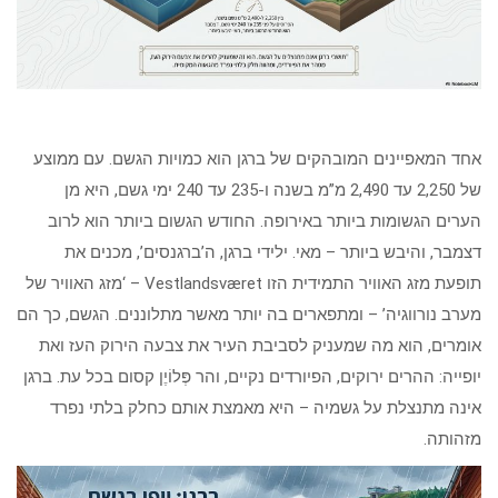
אחד המאפיינים המובהקים של ברגן הוא כמויות הגשם. עם ממוצע
של 2,250 עד 2,490 מ”מ בשנה ו-235 עד 240 ימי גשם, היא מן
הערים הגשומות ביותר באירופה. החודש הגשום ביותר הוא לרוב
דצמבר, והיבש ביותר – מאי. ילידי ברגן, ה’ברגנסים’, מכנים את
תופעת מזג האוויר התמידית הזו Vestlandsværet – ‘מזג האוויר של
מערב נורווגיה’ – ומתפארים בה יותר מאשר מתלוננים. הגשם, כך הם
אומרים, הוא מה שמעניק לסביבת העיר את צבעה הירוק העז ואת
יופייה: ההרים ירוקים, הפיורדים נקיים, והר פְּלוֹיֶן קסום בכל עת. ברגן
אינה מתנצלת על גשמיה – היא מאמצת אותם כחלק בלתי נפרד
מזהותה.