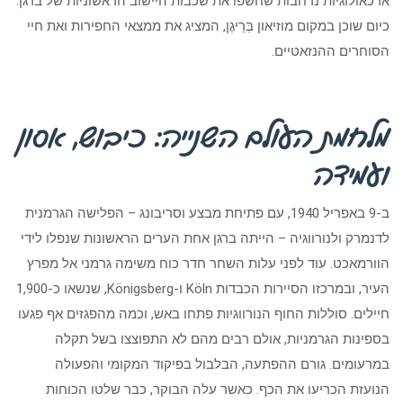
ארכאולוגיות נרחבות שחשפו את שכבות היישוב הראשוניות של ברגן.
כיום שוכן במקום מוזיאון בְּרֵיגֶן, המציג את ממצאי החפירות ואת חיי
הסוחרים ההנזאטיים.
מלחמת העולם השנייה: כיבוש, אסון
ועמידה
ב-9 באפריל 1940, עם פתיחת מבצע וסריבונג – הפלישה הגרמנית
לדנמרק ולנורווגיה – הייתה ברגן אחת הערים הראשונות שנפלו לידי
הוורמאכט. עוד לפני עלות השחר חדר כוח משימה גרמני אל מפרץ
העיר, ובמרכזו הסיירות הכבדות Köln ו-Königsberg, שנשאו כ-1,900
חיילים. סוללות החוף הנורווגיות פתחו באש, וכמה מהפגזים אף פגעו
בספינות הגרמניות, אולם רבים מהם לא התפוצצו בשל תקלה
במרעומים. גורם ההפתעה, הבלבול בפיקוד המקומי והפעולה
הנועזת הכריעו את הכף. כאשר עלה הבוקר, כבר שלטו הכוחות