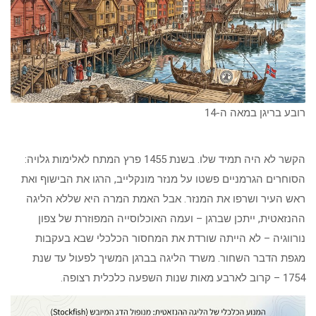
רובע בריגן במאה ה-14
הקשר לא היה תמיד שלו. בשנת 1455 פרץ המתח לאלימות גלויה:
הסוחרים הגרמניים פשטו על מנזר מונקלייב, הרגו את הבישוף ואת
ראש העיר ושרפו את המנזר. אבל האמת המרה היא שללא הליגה
ההנזאטית, ייתכן שברגן – ועמה האוכלוסייה המפוזרת של צפון
נורווגיה – לא הייתה שורדת את המחסור הכלכלי שבא בעקבות
מגפת הדבר השחור. משרד הליגה בברגן המשיך לפעול עד שנת
1754 – קרוב לארבע מאות שנות השפעה כלכלית רצופה.