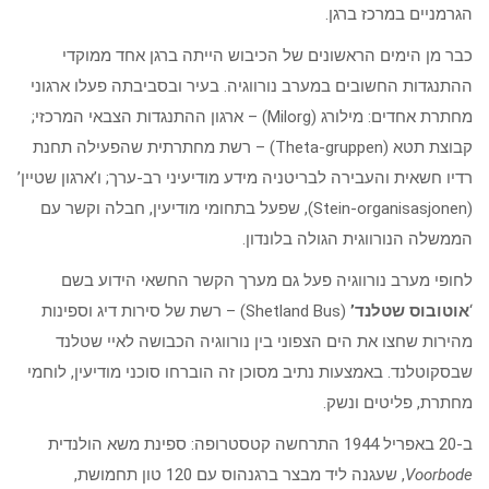
הגרמניים במרכז ברגן.
כבר מן הימים הראשונים של הכיבוש הייתה ברגן אחד ממוקדי
ההתנגדות החשובים במערב נורווגיה. בעיר ובסביבתה פעלו ארגוני
מחתרת אחדים: מילורג (Milorg) – ארגון ההתנגדות הצבאי המרכזי;
קבוצת תטא (Theta-gruppen) – רשת מחתרתית שהפעילה תחנת
רדיו חשאית והעבירה לבריטניה מידע מודיעיני רב-ערך; ו’ארגון שטיין’
(Stein-organisasjonen), שפעל בתחומי מודיעין, חבלה וקשר עם
הממשלה הנורווגית הגולה בלונדון.
לחופי מערב נורווגיה פעל גם מערך הקשר החשאי הידוע בשם
‘
אוטובוס שטלנד’
(Shetland Bus) – רשת של סירות דיג וספינות
מהירות שחצו את הים הצפוני בין נורווגיה הכבושה לאיי שטלנד
שבסקוטלנד. באמצעות נתיב מסוכן זה הוברחו סוכני מודיעין, לוחמי
מחתרת, פליטים ונשק.
ב-20 באפריל 1944 התרחשה קטסטרופה: ספינת משא הולנדית
Voorbode
, שעגנה ליד מבצר ברגנהוס עם 120 טון תחמושת,