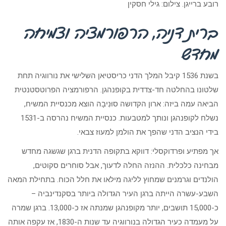
רובע ברייגן. צילום: גילי חסקין
ברית דניה, הרפורמציה וצמיחה
מחדש
בשנת 1536 קיבל המלך הדני כריסטיאן השלישי את נורווגיה תחת
שלטונו בהחלטה חד-צדדית בקופנהגן. הרפורמציה הפרוטסטנטית
הביאה עמה ביזה: ארון הקדושה סוּנִיבָה הוצא מכנסיית המשיח,
נשלח לקופנהגן ונותך למטבעות. כנסיית המשיח נהרסה ב-1531
בידי הנציב הדני שהפך את הולמן למעוז צבאי.
אך מפתיע ופרדוקסלי: דווקא בתקופה הדנית ברגן שגשגה מחדש
מבחינה כלכלית. ההנזה החלה לדעוך, אבל סוחרים סקוטים,
הולנדים וגרמנים שמחוץ לליגה מילאו את חלל הכוח. בתחילת המאה
השבע-עשרה הייתה ברגן העיר הגדולה ביותר בסקנדינביה –
כ-15,000 תושבים, יותר מקופנהגן שמנתה אז כ-13,000. ברגן שמרה
על מעמדה כעיר הגדולה בנורווגיה עד שנות ה-1830, אז עקפה אותה