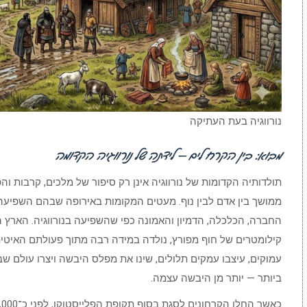
נורווגיה בעת העתיקה
מבוא: בין הקרח לים — לידתה של נורווגיה הקדומה
תולדותיה הקדומות של נורווגיה אינן רק סיפור של מלכים, קרבות ו
ממושך בין אדם לבין נוף. מעטים המקומות באירופה שבהם השפיעה
החברה, הכלכלה, הדמיון והאמונה כפי שהשפיעה בנורווגיה. הארץ 
קילומטרים של חוף מפורץ, נולדה במידה רבה מתוך פעולתם האיטית
עמוקים, עיצבו עמקים תלולים, שינו את מפלס היבשה ויצרו עולם ש
ביותר — יותר מן היבשה עצמה.