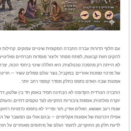
עם חלוף הדורות עברה החברה המקומית שינויים עמוקים. קהילות של
להקים חוות קבועות, לפתח מסחר וליצור מוסדות חברתיים ופוליטיים
לא הייתה רק מהפכה טכנולוגית; היא חוללה שינוי ביחסי הכוח, יצ
של מרכזי סמכות אזוריים. במקביל, נוצר עולם סמלים עשיר — חריט
אמונות שבה האדם נתפס כחלק מסדר קוסמי רחב יותר.
החברה הנורדית הקדומה לא הבחינה תמיד באופן חד בין שלטון, דת 
יוקרה פולחנית; אספות ציבוריות התקיימו לצד טקסים דתיים; והעו
שנות רעב ושגשוג. האלים אודין, תור ופרייר לא נתפסו כדמויות רחו
אפילו זיכרונות של אסונות אקלימיים — ובהם אולי גם המשבר של 
לדעת חלק מן החוקרים, לחומר הגלם של מיתוסים מאוחרים על חורף