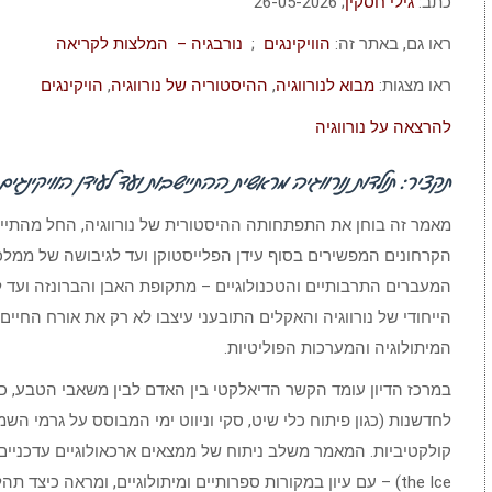
כתב:
גילי חסקין
; 26-05-2026
ראו גם, באתר זה:
הוויקינגים
;
נורבגיה – המלצות לקריאה
ראו מצגות:
מבוא לנורווגיה
,
ההיסטוריה של נורווגיה
,
הויקינגים
להרצאה על נורווגיה
תקציר: תולדות נורווגיה מראשית ההתיישבות ועד לעידן הוויקינגי
מאמר זה בוחן את התפתחותה ההיסטורית של נורווגיה, החל מהתיישב
הקרחונים המפשירים בסוף עידן הפלייסטוקן ועד לגיבושה של ממלכ
המעברים התרבותיים והטכנולוגיים – מתקופת האבן והברונזה ועד 
הייחודי של נורווגיה והאקלים התובעני עיצבו לא רק את אורח החיי
המיתולוגיה והמערכות הפוליטיות.
במרכז הדיון עומד הקשר הדיאלקטי בין האדם לבין משאבי הטבע, כ
לחדשנות (כגון פיתוח כלי שיט, סקי וניווט ימי המבוסס על גרמי השמי
the Ice) – עם עיון במקורות ספרותיים ומיתולוגיים, ומראה כיצד 