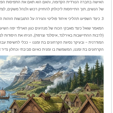
האישה בחברה הנורדית הקדומה, והאם הוא תאם את התפיסות הפטר
של הנשים, תוך התייחסות ליכולתן להחזיק רכוש ולנהל משקים, לצד 
3. כיצד השפיעו תהליכי איחוד פוליטי והגירה על התגבשות הזהות הנורווגית?
המאמר שואל כיצד מאבקי הכוח של מנהיגים כגון הארלד יפה השיער,
(לרבות ההתיישבות באירלנד, איסלנד וצרפת), הניחו את היסודות ל
המודרנית – ובעיקר נסיגת הקרחונים בת זמננו – ככלי לחשיפת עב
הקרחונים בת זמננו, המשמשת בו זמנית כאיום סביבתי וכחלון נדיר 