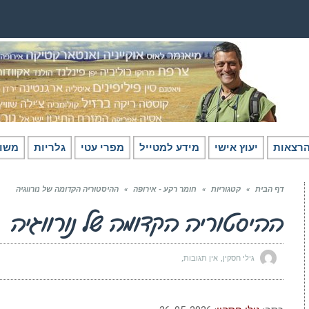
רצאות
יעוץ אישי
מידע למטייל
מפרי עטי
גלריות
משו
דף הבית
»
קטגוריות
»
חומר רקע - אירופה
»
ההיסטוריה הקדומה של נורווגיה
ההיסטוריה הקדומה של נורווגיה
גילי חסקין
אין תגובות