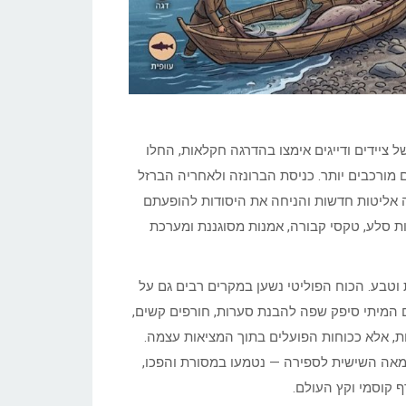
 ציידים ודייגים אימצו בהדרגה חקלאות, החלו
 מורכבים יותר. כניסת הברונזה ולאחריה הברזל
רה אליטות חדשות והניחה את היסודות להופעתם
ות סלע, טקסי קבורה, אמנות מסוגננת ומערכת
וטבע. הכוח הפוליטי נשען במקרים רבים גם על
לם המיתי סיפק שפה להבנת סערות, חורפים קשים,
קות, אלא ככוחות הפועלים בתוך המציאות עצמה.
המאה השישית לספירה — נטמעו במסורת והפכו,
 קוסמי וקץ העולם.