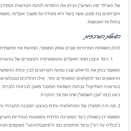
של הארלד יפה השיער) הניחו את היסודות לזהות הנורווגית המודרני
הקרחונים בת זמננו, אשר בעוד היא מעידה על משבר אקלימי, משמ
בתולדות האנושות.
השאלות המרכזיות
להלן השאלות המרכזיות שבהן עוסק המאמר, המהוות את התשתית ה
כיצד עיצבו תנאי האקלים והטופוגרפיה הקיצוניים של נורווג
המאמר בוחן את הדיאלוג שבין נסיגת הקרחונים לבין יכולת ההסתג
הראשונים ועד לחקלאים המאוחרים יותר. אילו תהליכים טכנולוגיי
בנורווגיה העתיקה? נבחנת השפעת המעבר מאבן לברונזה ולברזל, וכי
ניווט (כמו “אבן השמש”) שינו את פני החברה.
2. מה היה תפקידן של המיתולוגיה והדת בעיצוב המבנה החברתי והפוליטי?
המאמר דן בשאלה כיצד המערכת הדתית והאמונות הנורדיות העניק
ב”בלדה על ריג”) וכיצד מיתוסים כמו ה”פימבולווינטר” משקפים חוו