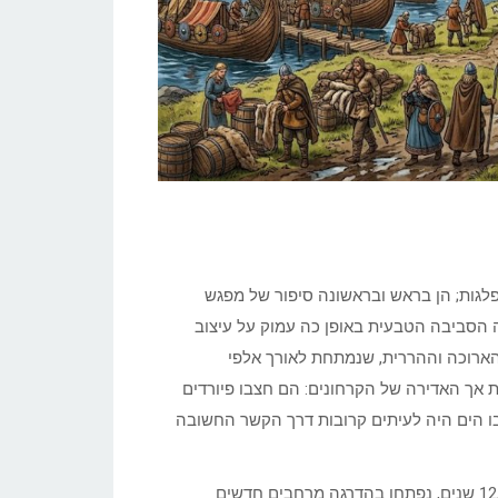
הפלגות; הן בראש ובראשונה סיפור של מפגש
 הסביבה הטבעית באופן כה עמוק על עיצוב
הארוכה וההררית, שנמתחת לאורך אלפי
 אך האדירה של הקרחונים: הם חצבו פיורדים
בו הים היה לעיתים קרובות דרך הקשר החשובה
כאשר החלו הקרחונים לסגת בסוף תקופת הפלייסטוקן, לפני כ־12,000 שנים, נפתחו בהדרגה מרחבים חדשים