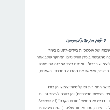
ם – דיאלוג בין אדם לסביבה
ותן של אוכלוסיות ציידים-לקטים בשולי
ה מתגבשת בעידן הוויקינגים. המחקר עוקב אחר
לשימוש בברזל – ומנתח כיצד המבנה הטופוגרפי
ם הכלכלי, אלא גם את המבנה החברתי, האמנות,
אשר התמורות האקלימיות שימשו הן כזרז
ם ותצפיות סביבתיות) והן כגורם לעיצוב זהויות
קולקטיביות. המאמר משלב ניתוח של ממצאים ארכאולוגיים עדכניים – בדגש על ממצאי “סודות הקרח” (Secrets of
תהליכי הגירה, סחר ואיחוד פוליטי (דוגמת פעולותיו