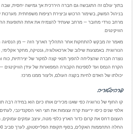
בתוך עולם זה התגבשה גם חברה היררכית אך גמישה יחסית, שבה לצ
בניהול המשק, בשימור הרכוש וביצירת רציפות משפחתית. מערכות של
מרחב נורדי מחובר — מרחב שעתיד להצמיח את אחת התופעות ההיסטו
הוויקינגים.
מאמר זה מבקש להתחקות אחר התהליך הארוך הזה — מן הנסיגה ה
הנורווגית. באמצעות שילוב של ארכאולוגיה, גנטיקה, מחקר אקלימי, מ
נוצרה חברה שהצליחה להפוך תנאי קצה למקור של יצירתיות, כוח ו
הקרח הנמס ועד לספינות הקבורה המפוארות של עידן הוויקינגים — 
יכולתו של האדם לחיות בקצה העולם, וליצור ממנו מרכז.
פרהיסטוריה
קו החוף של נורווגיה כפי שאנו מכירים אותו כיום הוא במידה רבה 
אלפי שנים כיסו יריעות קרח עצומות את חצי האי הסקנדינבי, לעתי
העצום דחס את קרום כדור הארץ כלפי מטה, עיצב עמקים עמוקים, ח