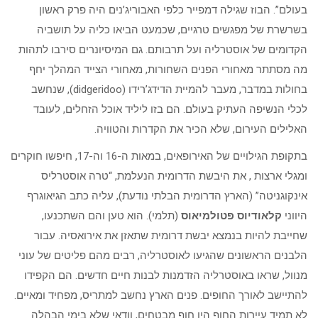
בעולם”. הבוז שגילה דמפייר כלפי האבוריג’נים היה פרק ראשון
בשרשרת של מפגשים טרגיים, שכמעט הביאו כליה על תושביה
הקדומים של אוסטרליה ועל תרבותם. גם המיסיונרים סירבו לתהות
מה מסתתר מאחורי הפנים השחורות, מאחורי הצייד המהלך יחף
בחולות במדבר, מעבר להמיית הדידג’רידו (didgeridoo), שנחשב
לכלי הנשיפה העתיק בעולם. הם בזו ליליד אוכל הזחלים, לעובד
האלילים העירום, שלא הכיר את הקדרות והטוויה.
בתקופת הגילויים של האירופאים, במאות ה-16 וה-17, חיפשו חוקרים
ומגלי ארצות , את היבשת הדרומית הנעלמת, “טרה אוסטרליס
אינקוגניטה” (הארץ הדרומית הבלתי נודעת), עליה כתב הגיאוגרף
היווני
קלאודיוס פטולמיאוס
(תלמי). הוא טען והם השתכנעו,
שחייבת להיות בנמצא יבשת דרומית שתאזן את אירואסיה. עבור
הלבנים הראשונים שהגיעו לאוסטרליה, רבים מהם פליטים של עוני
מנוול, שראו באוסטרליה הזדמנות לבנות חיים חדשים. הם הקפידו
להתיישב לאורך החופים. פנים הארץ נחשב למתריס, מפחיד ומאיים.
לא תמיד עיירות החוף היו חוף מבטחים, וודאי שלא בימי הבהלה