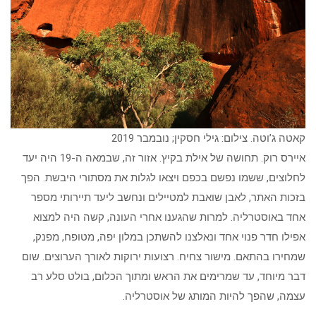
קאטה ג’וטה. צילום: גילי חסקין; נובמבר 2019
איירס רוק. תחושה של אילת בקיץ. אזור זה, שבמאה ה-19 היה יעד
לחלוצים, ששמו נפשם בכפם ויצאו לגלות את מסתורי היבשת. הפך
בזכות האתר, לאבן שואבת למטיילים ונחשב ליעד תיירותי מספר
אחד באוסטרליה. למרות שהגענו אחרי העונה, קשה היה למצוא
אפילו חדר פנוי אחד ונאלצנו להשתכן במלון יפה, מטופח, מפנק,
שמחירו בהתאם. מישור צחיח. רצועות ירוקות לאורך הערוצים. שום
דבר מיוחד, עד שמרימים את הראש ומתוך הכלום, בולט סלע רב
עצמה, שהפך להיות המותג של אוסטרליה.