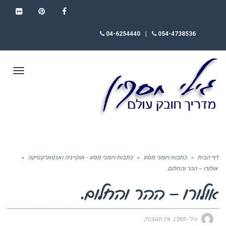
FLICKR
PINTEREST
FACEBOOK
04-6254440
|
054-4738536
תפריט
דף הבית
»
כתבות ויומני מסע
»
כתבות ויומני מסע - אוקייניה ואנטארקטיקה
»
אולורו – ההר והחלום.
אולורו – ההר והחלום.
גילי חסקין
אין תגובות