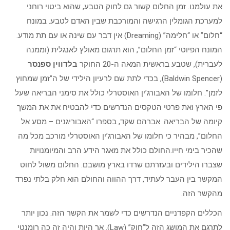
את עולמנו. זמן החלום קשור גם לחוק הטבע, שהוא ביטוי רוחני
למערכת הגומלין הרגישה והמורכבת שבין האדם לטבע. במונח
“חלום” או “חלימה” (Dreaming) אין דבר עם שינה או עם תת מודע.
המונח הפיוטי “זמן החלום”, הוא תרגום מאולץ לאנגלית (וממנה
לעברית), שטבע בראשית המאה ה-20 החוקר
בלדווין ספנסר
(Baldwin Spencer), בכדי לתת שם לרעיון הילידי של ה”זמן שמחוץ
לזמן”. חלומו של האבורג’ין האוסטרלי כולל את סימני הבריאה שעל
פי הארץ ואת פרטי הטקסים הנדרשים כדי להבטיח את את המשך
קיומה של הבריאה. אברהם שקד, בספרו “האבוריגנים – מסע אל
החלום”, מבהיר כי חלומו של האבורג’ין האוסטרלי מורכב מכל מה
שהכיר בימי חייו.החולם כולל את מאגר הידע הרב והמיומנויות
שצברו הילידים ובעזרתם שרדו בארץ מושבם. החלום משול לחוט
המקשר בין העבר לעתיד, דרך ההווה והחולם הוא חלק בלתי נפרד
מהקשר הזה.
הכללים הקפדניים הנדרשים כדי לשמר את הקשר הזה. נכון יותר
לתרגם את המושג הזה ל”חוק” (Law). אך היות והיה זה כה רומנטי