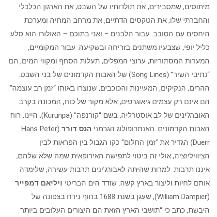
מיתוסים, שמסבירים, את תולדותיו של השבט, את הארגון הכלכלי
והחברתי שלו, את הטקסים הדתיים, את מרחב המחיה ומערכת
היחסים עם הסובב. עבור הלבנים – ואני בתוכם – האולורו הוא סלע
כליל יופי, שצבעיו משתנים בזריחה ובשקיעה. עבור המקומיים,
המערות המסתוריות, ערוצי המפלים, תעלות הסחף ומקווי המים, הם
“נתיבי השיר” (Song Lines) של האבות הקדמונים של בני השבט.
ההרים, הנקיקים, המעיינות והכוכבים, שנוצרו באותו “זמן רב עוצמה”.
הם אינם רק עצמים גיאוגרפים, אלא מקור של כוח, המכונה בקרב
האוברג’ינים של לב אוסטרליה, בשם “קורנפה” (Kurunpa), היינו, רוח
האבות הקדמונים. האנתרופולוג הגרמני
הנס דורר
(Hans Peter
Duerr) הגדיר את “זמן החלום” כקו הגבול בין הפראות לבין
הציוויליזציה, אולי זה ביטוי לתפישה האירופאית שמה שלא שלהם,
איננו תרבות. למרות שהיתה לאבורג’ינים תרבות עשירה, שלימדה
אותם לחיות וליצור בארץ קשה. שודד הים הבריטי
ויליאם דמפייר
(William Dampier), שעגן בשנת 1688 בחוף נידח בצפונה של
היבשת, כתב כי “תושבי הארץ הזאת הם היצורים העלובים ביותר