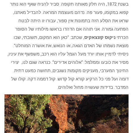
בשנת 1872, היה חלק מאותה תקופה. סביר להניח שאף הוא נותר
קפוא במקומו, פעור פה. נדהם מעוצמת המראה. להבדיל מאתנו,
שראו את הסלע הזה בתמונות אין ספור, עבורו זו היתה לבטח
הפתעה גמורה. אני תוהה אם הדהדו בראשו מילותיו של הסופר
הכרתי
ניקוס קזנצאקיס
, שכתב: “כאן הוא המקום, תשובתי, שבו
מוצאת נשמתו של האדם הגאה, או הנואש, את אושרה המוחלט”.
ניסיתי לדמיין אותו יורד מעל הגמל עליו הוא רכב, משפשף את עיניו,
מסיר את כובעו וממלמל: “אלוהים אדירים”. כנראה שגם לנו, יצירי
החינוך המערבי, מעניקים מקומות נשגבים, תחושה כמעט דתית.
דומה ועל פני כל הרקיע קורא קול קדוש. קול דממה דקה. קולו של
המדבר. בדידות שעשויה מחול ואלוהים.