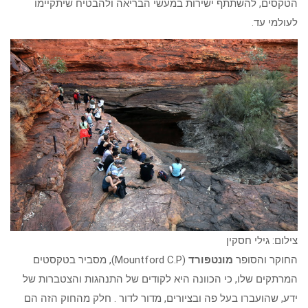
הטקסים, להשתתף ישירות במעשי הבריאה ולהבטיח שיתקיימו
לעולמי עד.
צילום: גילי חסקין
החוקר והסופר
מונטפורד
(Mountford C.P), מסביר בטקסטים
המרתקים שלו, כי הכוונה היא לקודים של התנהגות והצטברות של
ידע, שהועברו בעל פה ובציורים, מדור לדור . חלק מהחוק הזה הם