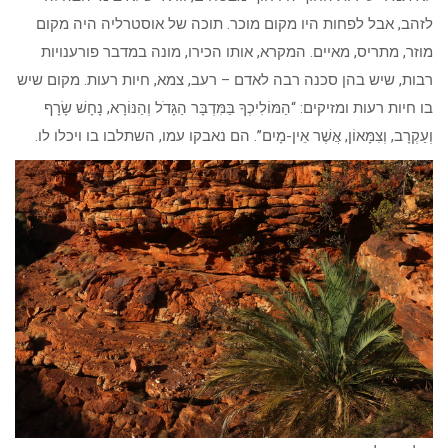
לזהב, אבל לפחות היו מקום מוכר. תוכה של אוסטרליה היה מקום
מוזר, מתריס, מאיים. המקרא, אותו הכירו, מונה במדבר פורענויות
רבות, שיש בהן סכנה רבה לאדם – רעב, צמא, חיות רעות. מקום שיש
בו חיות רעות ומזיקים: “הַמּוֹלִיכְךָ בַּמִּדְבָּר הַגָּדֹל וְהַנּוֹרָא, נָחָשׁ שָׂרָף
וְעַקְרָב, וְצִמָּאוֹן, אֲשֶׁר אֵין-מָיִם”. הם נאבקו עמו, השתלבו בו ויכלו לו.