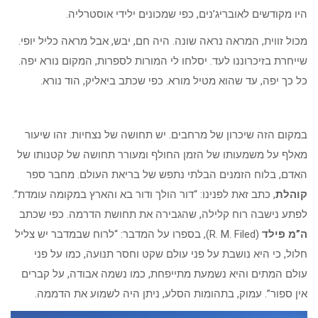
היו מקודשים לאובריג’נים, כפי שמכונים ילידי אוסטרליה.
מכול זווית, המראה נראה שונה. היה חם, יבש, אבל מראה כליל יופי.
שייחרת בזיכרוננו לעד. יסלחו לי המורות לספרות, המקום נורא יפה.
כל כך יפה, עד שהוא מטיל מורא. כפי שכתב ביאליק, הוד נורא.
במקום הזה שיכרון של מרחבים. יש תחושה של נצחיות. זהו שיעור
מאלף על משמעותו של הזמן החולף ומעורר תחושה של קטנותו של
האדם, בלוח הזמנים הבלתי נתפש של בריאת העולם. מחבר ספר
קוהלת
, כתב זאת לפנינו: “דור הולך ודור בא והארץ במקומה עומדת”.
לפתע נישבה רוח קלילה, שהגבירה את תחושת הדרמה. כפי שכתב
ה”מ פילד
(R. M. Filed), בספרו על המדבר: “לרוח שבמדבר יש צליל
חלול, כי היא נושבת על פני עולם שקט וחסר תנועה, כמו על פני
עולם המתים והיא נשמעת מתייפחת, כמו נשמה אבודה, על קברים
אין ספור”. עמוק, בתהומות הסלע, ניתן היה לשמוע את הדממה.