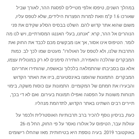
במהלך השנים, טיפסו אלפי מטיילים לפסגת ההר, לאורך שביל
שאורכו 1.6 ק”מ וזאת למרות הפצרות הילידים, שלא לטפס עליו,
משום שהוא אתר קדוש להם. השלט בבסיס הסלע שקידם את פני
הנוהרים אל ההר, קרא: “אנחנו, בעלי האננגו המסורתיים, ויש לנו מה
לומר. הטיפוס אינו אסור, אך אנו מבקשים מכם לכבד את החוק ואת
התרבות שלנו, ולא לטפס על האולורו”. מעטים שמו לכך לב. כמות
המבקרים שהלכה והאמירה, הותירה סימנים לא רק במונולית עצמו,
אלא גם בסביבתו שהתמלאה בלכלוך ובאשפה, שהותירו אחריהם
המבקרים. התמונות שהופצו באינסטיגרם, ביזו את האתר הקדוש
והבעירו את חמתם של המקומיים. התמונות עם כוסות משקה, בימוי
תנוחות משונות על הפסגה ואפילו תמונות בעירום. ואם לא די בכך,
תיירים רבים השתינו באתר הקדוש, לתדהמת מנהליו.
כעת, בניסיון נוסף להכיר ברב תרבותיות האוסטרלית ולכפר על
עוולות עבר, הטיפוס על אולורו נאסר על פי החוק, החל מ-26
באוקטובר 2019. בעיה נוספת היא בטיחותית: מאז שהחלו רישומים