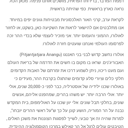
דממת המדבר, בדידותו הפראית, מושכים אותנו פנימה. מכאן הכול
נראה כארץ בראשית. כפי שהיתה בראשית.
לקראת ערב, קרני האור האלכסוניות מבטיחות גוונים יפים במיוחד.
אנו מתלבטים אם להישאר לראות את השקיעה כאן, בשקט, או לחזור
לאולורו, ההמוני והעמוס יותר. אני מזכיר לעצמי שלא בכדי ההר זכה
לפרסומו העולמי ואנחנו שועטים חזרה לאולורו.
אולורו נחשב קדוש לבני בני האננגו (Pitjantjatjara Anangu)
האבוריג’נים. שראו בו מקום בו חשים את הדרמה של בריאת העולם
ועם מעט ריכוז, ניתן לשמוע דרכו את זמרתם של האבות הקדומים.
חלקי כלים וציורי סלע קדומים שהתגלו בקרבת ההר, מעידים כי
באולורו שכנו ילידיה של אוסטרליה, כבר לפני כ-20,000 שנים, אולי
יותר. אולי הרבה יותר. יש משהו בהרים, שמהפנט אליהם, אנשים
שונים, בחלקי תבל שונים. אלי יוון שכנו על האולימפוס, בית המקדש
נבנה על הר המוריה, הושע קונן על כך ש”על ראשי ההרים יזבחו”,
למרות שהיה זה אך טבעי, לשייך לפסגות הצוננות את משכן האלים.,
הטיבטים עולים לרגל אל הר קאילש במרכז הקוסמולוגיה ההינדית,