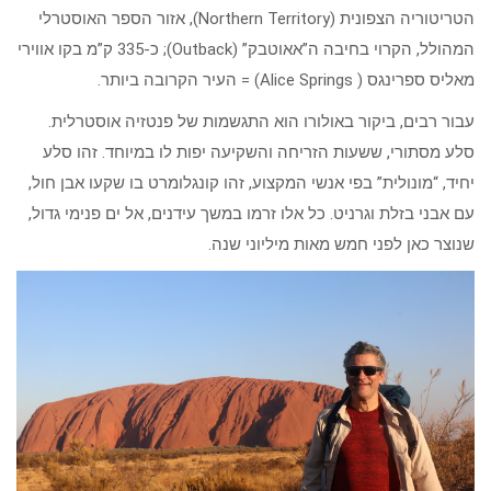
הטריטוריה הצפונית (Northern Territory), אזור הספר האוסטרלי
המהולל, הקרוי בחיבה ה”אאוטבק” (Outback); כ-335 ק”מ בקו אווירי
מאליס ספרינגס ( Alice Springs) = העיר הקרובה ביותר.
עבור רבים, ביקור באולורו הוא התגשמות של פנטזיה אוסטרלית.
סלע מסתורי, ששעות הזריחה והשקיעה יפות לו במיוחד. זהו סלע
יחיד, “מונולית” בפי אנשי המקצוע, זהו קונגלומרט בו שקעו אבן חול,
עם אבני בזלת וגרניט. כל אלו זרמו במשך עידנים, אל ים פנימי גדול,
שנוצר כאן לפני חמש מאות מיליוני שנה.