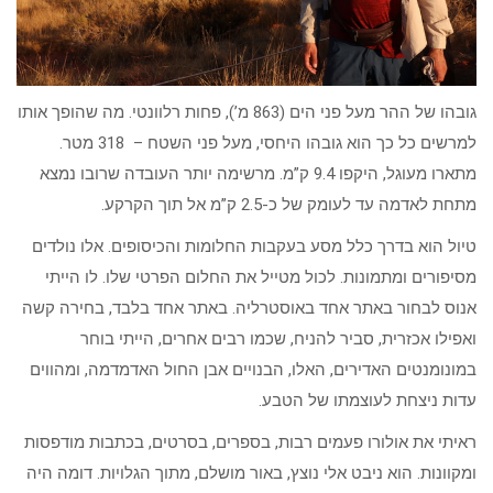
גובהו של ההר מעל פני הים (863 מ’), פחות רלוונטי. מה שהופך אותו
למרשים כל כך הוא גובהו היחסי, מעל פני השטח – 318 מטר.
מתארו מעוגל, היקפו 9.4 ק”מ. מרשימה יותר העובדה שרובו נמצא
מתחת לאדמה עד לעומק של כ-2.5 ק”מ אל תוך הקרקע.
טיול הוא בדרך כלל מסע בעקבות החלומות והכיסופים. אלו נולדים
מסיפורים ומתמונות. לכול מטייל את החלום הפרטי שלו. לו הייתי
אנוס לבחור באתר אחד באוסטרליה. באתר אחד בלבד, בחירה קשה
ואפילו אכזרית, סביר להניח, שכמו רבים אחרים, הייתי בוחר
במונומנטים האדירים, האלו, הבנויים אבן החול האדמדמה, ומהווים
עדות ניצחת לעוצמתו של הטבע.
ראיתי את אולורו פעמים רבות, בספרים, בסרטים, בכתבות מודפסות
ומקוונות. הוא ניבט אלי נוצץ, באור מושלם, מתוך הגלויות. דומה היה