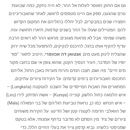
גם אם החוק האוסר לעלות אל ההר, לא היה נחקק, כמה שבועות
טרם שהגענו, ספק אם היינו מטפסים לראשו, לאחר שהאבוריג’ינים
הפצירו שנים במבקרים, לבל יחללו ברגליהם את המקום הקדוש
להם. המטיילים שעלו על ההר בשנים קודמות, תיארו תחושה עזה.
משהו שמימי. אבל לא מראות מגוונים. מראש ההר לא רואים הרבה.
עדיף להקיף אותו ברגל, להיכנס לנקיקים, להתפעל מכל שיח ירוק
שהצליח לינוק מעט מים.
אנטואן דה אכזופרי
, היטיב לתאר: “סוד
יופיו של המדבר, העיר הנסיך הקטן, שהוא צופן אי שם בחובו מקור
מים חיים”. פה ושם, חצבו המים והרוח מערות באבן החול, אליהם
התכנסו האבוריג’נים בימים קדומים. על הקירות ציורים עתיקים,
המתארים את האבות המייסדים של השבט: לונגקטה (Lungkata) –
איש הלטאה כחול הלשון; קונייה (Kuniya) – אשת הפיתון; לירו (Liru)
– איש הנחש. כמו כן, נראות טביעות רגליהם של בני המאלה (Mala)
של הוואלבי הדומה לקנגרו קטן ושל הדינגו. על הקירות משוחים
ציורים של ציד. מין הסתם לא מדובר בדחף אמנותי, אלא בטקס
שמניסטי כלשהו. נביא קדמון צייר את בעלי החיים הללו, כדי