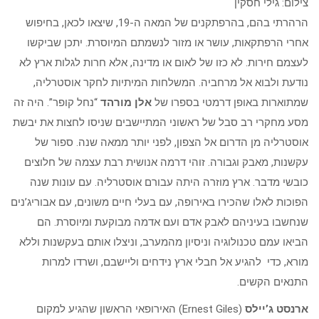
צילום: גילי חסקין
הרהרתי בהם, בהרפתקנים של המאה ה-19, שיצאו לכאן, בחיפוש
אחרי הרפתקאות, עושר או מזור לנשמתם המיוסרת. יתכן שביקשו
לעצמם חירות. לא כזו של לאום או מדינה, אלא חרות לגלות ארץ לא
נודעת ולבוא אל מרחביה. המשלחות המיתיות לחקר אוסטרליה,
שמתוארות באופן דרמטי בספרו של
אלן מורהד
“נחל קופר”. היה זה
מסע מחקרי רב סבל של ראשוני המתיישבים שניסו לחצות את יבשת
אוסטרליה מן הדרום אל הצפון, לפני יותר ממאה שנה. ספור של
עקשנות, מאבק וגבורה. זוהי דרמה אנושית רבת עצמה של חלוצים
כובשי מדבר. ארץ מוזרה היתה עבורם אוסטרליה. עם עונות שנה
הפוכות לאלו שהכירו באירופה, עם בעלי חיים משונים, עם אבוריג’נים
שנחשבו בעיניהם לאבק אדם ועם אדמה מבוקעת ומיוסרת. הם
הביאו עמם טכנולוגיה וניסיון מהמערב, וניצלו אותם בעקשנות וללא
מורא, כדי להגיע אל חבלי ארץ נידחים וליישבם, ושרדו למרות
התנאים הקשים.
ארנסט ג’יילס
(Ernest Giles) האירופאי הראשון שהגיע למקום