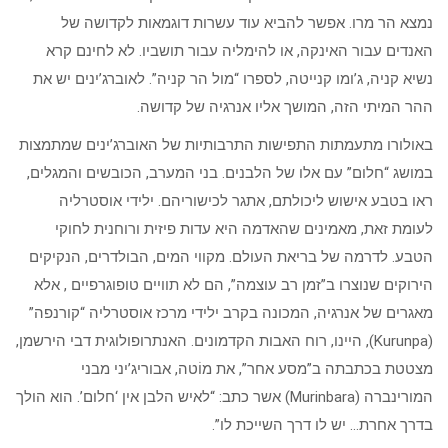
נמצא הר מרו. אפשר להביא עוד עשרות דוגמאות לקדושה של
האנדים עבור האינקה, או להימליה עבור תושביו. לא לחינם קרא
נשיא קניה, ג’ומו קנייטה, לספרו “מול הר קניה”. לאוברג’ינים יש את
ההר המיתי הזה, המושך אליו אנרגיה של קדושה.
באולורו מתעמתות התפישות התרבותיות של האוברג’ינים שמתמצות
במושג “חלום” עם אלו של הלבנים. בני המערב, הכובשים והמגלים,
ראו בטבע אישוש ליכולתם, אתגר לכישוריהם. ילידי אוסטרליה
לעומת זאת, מאמינים שהאדמה היא עדות פיזית ורוחנית לחוקי
הטבע. לדרמה של בריאת העולם. מקווי המים, הבולדרים, הנקיקים
הירוקים שנוצרו ב”זמן רב עוצמה”, הם לא תוויים טופוגרפיים , אלא
מאגרים של אנרגיה, המכונה בקרב ילידי מרכז אוסטרליה “קורנפה”
(Kurunpa), היינו, רוח האבות הקדמונים. האנתרופולוגית דבי הירשמן,
מצטטת בכתבתה ב”מסע אחר”, את מוֹטה, אבוריג’יני מבני
המורינברה (Murinbara) אשר כתב: “לאיש הלבן אין ‘חלום’. הוא הולך
בדרך אחרת… יש לו דרך השייכת לו”.