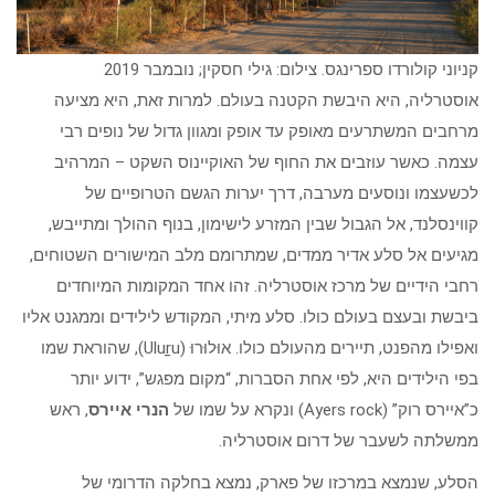
קניוני קולורדו ספרינגס. צילום: גילי חסקין; נובמבר 2019
אוסטרליה, היא היבשת הקטנה בעולם. למרות זאת, היא מציעה
מרחבים המשתרעים מאופק עד אופק ומגוון גדול של נופים רבי
עצמה. כאשר עוזבים את החוף של האוקיינוס השקט – המרהיב
לכשעצמו ונוסעים מערבה, דרך יערות הגשם הטרופיים של
קווינסלנד, אל הגבול שבין המזרע לישימון, בנוף ההולך ומתייבש,
מגיעים אל סלע אדיר ממדים, שמתרומם מלב המישורים השטוחים,
רחבי הידיים של מרכז אוסטרליה. זהו אחד המקומות המיוחדים
ביבשת ובעצם בעולם כולו. סלע מיתי, המקודש לילידים וממגנט אליו
ואפילו מהפנט, תיירים מהעולם כולו. אוּלוּרוּ (Uluṟu), שהוראת שמו
בפי הילידים היא, לפי אחת הסברות, “מקום מפגש”, ידוע יותר
כ”איירס רוק” (Ayers rock) ונקרא על שמו של
הנרי איירס
, ראש
ממשלתה לשעבר של דרום אוסטרליה.
הסלע, שנמצא במרכזו של פארק, נמצא בחלקה הדרומי של