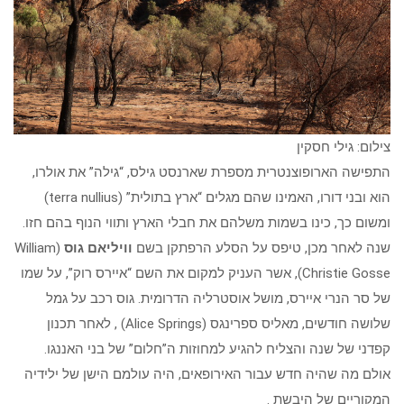
צילום: גילי חסקין
התפישה הארופוצנטרית מספרת שארנסט גילס, “גילה” את אולרו,
הוא ובני דורו, האמינו שהם מגלים “ארץ בתולית” (terra nullius)
ומשום כך, כינו בשמות משלהם את חבלי הארץ ותווי הנוף בהם חזו.
שנה לאחר מכן, טיפס על הסלע הרפתקן בשם
וויליאם גוס
(William
Christie Gosse), אשר העניק למקום את השם “איירס רוק”, על שמו
של סר הנרי איירס, מושל אוסטרליה הדרומית. גוס רכב על גמל
שלושה חודשים, מאליס ספרינגס (Alice Springs) , לאחר תכנון
קפדני של שנה והצליח להגיע למחוזות ה”חלום” של בני האננגו.
אולם מה שהיה חדש עבור האירופאים, היה עולמם הישן של ילידיה
המקוריים של היבשת .