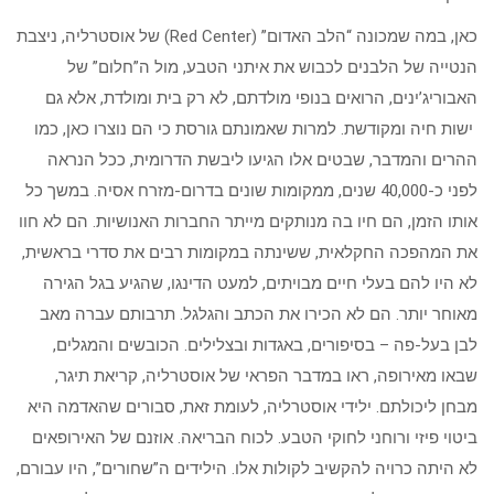
כאן, במה שמכונה “הלב האדום” (Red Center) של אוסטרליה, ניצבת
הנטייה של הלבנים לכבוש את איתני הטבע, מול ה”חלום” של
האבוריג’ינים, הרואים בנופי מולדתם, לא רק בית ומולדת, אלא גם
ישות חיה ומקודשת. למרות שאמונתם גורסת כי הם נוצרו כאן, כמו
ההרים והמדבר, שבטים אלו הגיעו ליבשת הדרומית, ככל הנראה
לפני כ-40,000 שנים, ממקומות שונים בדרום-מזרח אסיה. במשך כל
אותו הזמן, הם חיו בה מנותקים מייתר החברות האנושיות. הם לא חוו
את המהפכה החקלאית, ששינתה במקומות רבים את סדרי בראשית,
לא היו להם בעלי חיים מבויתים, למעט הדינגו, שהגיע בגל הגירה
מאוחר יותר. הם לא הכירו את הכתב והגלגל. תרבותם עברה מאב
לבן בעל-פה – בסיפורים, באגדות ובצלילים. הכובשים והמגלים,
שבאו מאירופה, ראו במדבר הפראי של אוסטרליה, קריאת תיגר,
מבחן ליכולתם. ילידי אוסטרליה, לעומת זאת, סבורים שהאדמה היא
ביטוי פיזי ורוחני לחוקי הטבע. לכוח הבריאה. אוזנם של האירופאים
לא היתה כרויה להקשיב לקולות אלו. הילידים ה”שחורים”, היו עבורם,