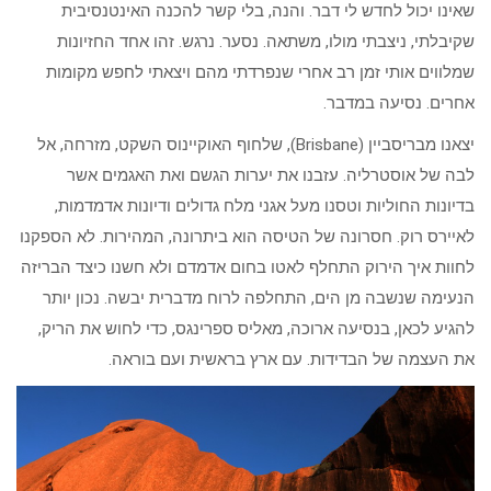
שאינו יכול לחדש לי דבר. והנה, בלי קשר להכנה האינטנסיבית
שקיבלתי, ניצבתי מולו, משתאה. נסער. נרגש. זהו אחד החזיונות
שמלווים אותי זמן רב אחרי שנפרדתי מהם ויצאתי לחפש מקומות
אחרים. נסיעה במדבר.
יצאנו מבריסביין (Brisbane), שלחוף האוקיינוס השקט, מזרחה, אל
לבה של אוסטרליה. עזבנו את יערות הגשם ואת האגמים אשר
בדיונות החוליות וטסנו מעל אגני מלח גדולים ודיונות אדמדמות,
לאיירס רוק. חסרונה של הטיסה הוא ביתרונה, המהירות. לא הספקנו
לחוות איך הירוק התחלף לאטו בחום אדמדם ולא חשנו כיצד הבריזה
הנעימה שנשבה מן הים, התחלפה לרוח מדברית יבשה. נכון יותר
להגיע לכאן, בנסיעה ארוכה, מאליס ספרינגס, כדי לחוש את הריק,
את העצמה של הבדידות. עם ארץ בראשית ועם בוראה.