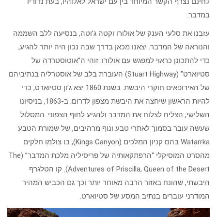
לחינם נצרף הקשר המיוחד בין עם ישראל לאלוהיו, בעת נדודיו
במדבר.
עזבנו את סלעי הענק של אולורו וקטה ג’וטה, בנסיעה ללב השממה
והנוראה של המדבר. יצאנו מכאן בדרך שבה נכון היה יותר להגיע,
כדי להתכונן כראוי למפגש עם אולורו. זוהי ה”אוטוסטרדה של
סטיוארט” (Stuart Highway) העוברת בלב של אוסטרליה בנתיביהם
של האירופאים חוקרי היבשת. בשנת 1860 יצא ג’ון סטיוארט, כדי
להיות הראשון שיחצה את היבשת מצפון לדרום. ב-1863, בניסיונו
השלישי, הצליח לצלוח את המדבר ולהגיע לחוף הצפוני. המסלול
שעשה עובר בסמוך לאתרי טבע ונוף מרהיבים, של שמורת הטבע
Watarrka בהם קניון המלכים (Kings Canyon), בו צולמו חלקים
מהסרט המוסיקלי “הרפתקאותיה של פריסיליה מלכת המדבר” (The
Adventures of Priscilla, Queen of the Desert). קו הטלגרף
היבשתי, שהונח באזור הרבה מאוחר יותר וכך גם הכביש המהיר
המודרני עוברים בנתיב המסע של סטיוארט.