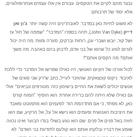
נבצר מהם לקיים את הטקסים. עבורם אין אלו עצמים אנתרופולוגיים,
אלא יסוד של תרבותם.
לא פשוט לחיות כאן במדבר. לאוברג’ינים היה קשה יותר.
ג’ון ואן
דייק
(John Van Dyke), תהה בספרו “המדבר”: “שממה של חול עז
ושל קור, יובש ושברי ענן, רוחות וברקים, סערה ומוות. מה היה יכול
לגרום לגזע כל שהוא של בני אדם, לדבוק בהם באהבה. מה משך
אותם? מה הקסים אותם”?
לכול אורכו של הקיום האנושי, היו כאילו שפרשו אל המדבר כדי ללכת
לאיבוד. ניקוס קזנצאקיס, שהוזכר לעייל, כתב ש”רק שני סוגים של
אנשים יכולים לשאת את החיים בישימון כזה: מטורפים ונביאים”. אולי
גם כאילו שלא היתה להם ברירה אחרת. הוא הוסיף: “המוח קורס
כאן, לא מפחד, כי אם מתדהמת הוד. לפעמים הוא מתמוטט ומאבד
את היציבות האנושית ופעמים הוא נישא אל על, אל הרקיע, שם הוא
חוזה באל פנים אל פנים. שם הוא נוגע בשולי בגדו הבוער ואינו נכווה.
שומע את דבריו ובלקחו אותם הוא קולעם לתודעת בני האדם”. לא