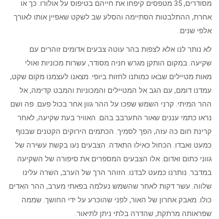
מסודרים, 35 מטפסים קיפחו את חייהם בטיפוס על אולורו. כך או
אחרת, ההתלבטות הסתיימה והסלע שב לשקט שאפיין אותו לאורך
אלפי שנים.
לא נותר לנו אלא לצפות בהר עוטה צבעים אדומים זוהרים עם
שקיעה. במקום הותקן מגרש חניה מסודר, עשרות מכוניות ואולי
מאות מטיילים שבאו כמותנו לחזות ביופי. מצאנו לעצמנו מקום שקט,
עמדנו דומם, עם הגב אל המטיילים והמכוניות והמבט קדימה, אל
ההר המיתי. קרני השמש שפכו על ההר גוון אחר בכול פעם. פה ושם
נראו כתמי עננים שאור התערבב בהם. האוויר בעת שקיעה, לאחר
קרינת חום כה עזה, הפך לסמיך. הכתמים הירוקים הקטנים שבנוף
כמעט ואבדו. הכחול כאילו התאדה. הצבעים נעו בקשת עשירה של
גווני כתום ואדום. אלו הצבעים המספרים את סיפורה של השקיעה
במדבר. נותרנו כמעט לבדנו. הזוהר הרך של הערב, השרה עלינו
שלווה. עשר דקות לאחר שהשמש נעלמה בפאתי מערב, ההר האדים
כולו. מאבק אחרון של האור, לפני שהוכרע על ידי החושך. שממה
שפראותה מרתקת, שהדרה בלתי ניתן לתיאור.