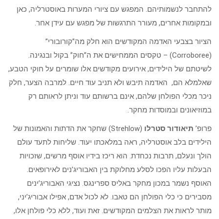
להתחבר לנשמותיהם. המפגש עם ציורי המערות באוסטרליה, כאן
ובמקומות אחרים, מעורר התרגשות של מפגש עם עידן אחר.
הציור בצבעי האדמה המקודשים הוא חלק מה”קורובורי”
(Corroboree) – טקסים הממחישים את ה”חוק” בקול ובנגינה.
לשיטתם של הילידים, אירועים מקודשים אלו שומרים על חוקי הטבע,
שאלמלא הם, האדמה תיבש ולא תניב עוד חיים. למרבה הצער, חלק
ניכר מכלי הפולחן שלהם, אינם ברשותם עוד וניתן לראותם רק
במוזיאונים ובמוסדות מחקר.
פרופ’
תיאודור סטרלו
(Strehlow) שחקר את הדתות והאמונות של
הילידים בלב אוסטרליה, ראה במלאכתו יעוד. שליחות לתעד עולם
הולך ונעלם, תרבות נכחדת. הוא ריכז בידיו אוסף מרשים, שזכויות
הבעלות עליו הפכו לסלע מחלוקת בין האבוריג’נים לאירופאים.
האוסף נשמר במכון מחקר באליס ספרינגס. נציגי האבוריג’ינים
מסבירים כי כלי הפולחן הם טאבו. לא לכול אדם, אפילו אבוריג’יני,
מותר לראות את הצלמים המקודשים. זאת ועוד, ללא כלי פולחן אלו,