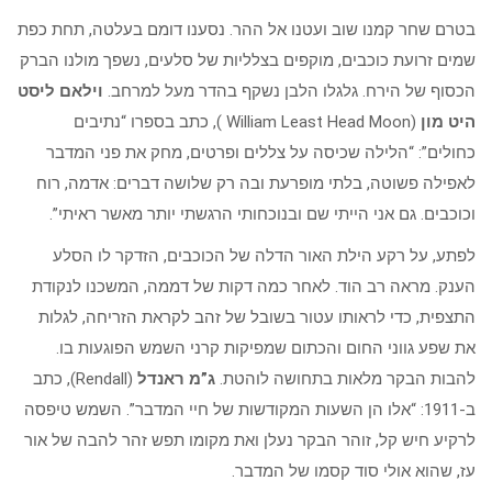
בטרם שחר קמנו שוב ועטנו אל ההר. נסענו דומם בעלטה, תחת כפת
שמים זרועת כוכבים, מוקפים בצלליות של סלעים, נשפך מולנו הברק
הכסוף של הירח. גלגלו הלבן נשקף בהדר מעל למרחב.
וילאם ליסט
היט מון
(William Least Head Moon ), כתב בספרו “נתיבים
כחולים”: “הלילה שכיסה על צללים ופרטים, מחק את פני המדבר
לאפילה פשוטה, בלתי מופרעת ובה רק שלושה דברים: אדמה, רוח
וכוכבים. גם אני הייתי שם ובנוכחותי הרגשתי יותר מאשר ראיתי”.
לפתע, על רקע הילת האור הדלה של הכוכבים, הזדקר לו הסלע
הענק. מראה רב הוד. לאחר כמה דקות של דממה, המשכנו לנקודת
התצפית, כדי לראותו עטור בשובל של זהב לקראת הזריחה, לגלות
את שפע גווני החום והכתום שמפיקות קרני השמש הפוגעות בו.
להבות הבקר מלאות בתחושה לוהטת.
ג”מ ראנדל
(Rendall), כתב
ב-1911: “אלו הן השעות המקודשות של חיי המדבר”. השמש טיפסה
לרקיע חיש קל, זוהר הבקר נעלן ואת מקומו תפש זהר להבה של אור
עז, שהוא אולי סוד קסמו של המדבר.