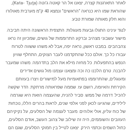
לאחר התארגנות קצרה, יצאנו אל הר קאטה ג’וטה (Kata- Tjuṯa),
שהוראת שמו היא כנראה “הראשים” ונמצא 40 ק”מ מערבית מאולורו
והוא חלק מאותה שמורת טבע.
לנגד עינינו התגלו גבעות מעוגלות. התצפית הראשונה היתה חביבה.
מישור עשבוני מצהיב וברקע התרוממות של גושים, שמכיוון זה נראו
צהבהבים. במבט ראשון, נראה יפה, אבל לא משהו ששווה לטרוח
עבורו כל כך. אולם ככל שהתקדמנו לעבר הצוקים, התחלף שוויון
הנפש בהתפעלות. כל מחזה מילא את הלב בתדהמה. משהו שמעבר
להבנה. טרם הלכנו כה וכה ומצאנו עצמנו מול גושים אדירים
ומעוגלים, שהתרוממו בפתאומיות מעל למישורים ויצרו בעזותם
הקירחת והאיומה, רושם עז. שממה שפראותה מרתקת. הדר שקשה
להכיל. דרמה של ממש. סביר להניח, שהעצמה הזאת היא שגרמה
לילידים, שהגיעו לכאן לפני אלפי שנים, לראות בהרים הללו, נוכחות
של כוח עליון, אולי אלוהים. מעבר לעצמה של הסלעים, על נקיקיהם
העזובים והשוממים, היה זה שילוב של צהוב העשב, אודם הסלעים,
כחול השמים וכתמי הירק. יצאנו לטייל בין חמוקי הסלעים, שגם הם