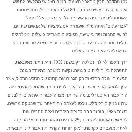
כמו המדבר, חלק מהארץ העוינת. המוח האנושי מתקשה לתפוש
זאת, אבל עד ראשית שנות ה-80 של המאה ה-20, ההתייחסות
האוסטרלית אל בניה הראשונים של הייבשת, כאל “בעיה”.
“אבוריג’נים” היתה מלה שעוררה אסוציאציות של אנשים שתויים,
לבושי סחבות ופרועי שיער, הפוסעים בצעדים כושלים וממלמלים
מילים חסרות פשר. עד שנות השלושים עדיין יצאו לצוד אותם, כפי
שבאנגליה יוצאים לצוד שועלים.
דרך העפר לאולרו נסללה רק בשנת 1930. היא היתה משובשת,
התפתלה בין חוליות טובעניות, וקשה למעבר, במיוחד בעונת
הגשמים. אולם התלאות רק הגבירו את קסמו של הסלע התלול, אשר
הפך לסמל לאומי ולעלייה לרגל חילונית. דומה שהסלע המיתי הזה
היה עבור האוסטרלים, מה שהיתה מצדה עבור הישראלים. הלבנים
שראו במקום רק סלע, ניכסו לעצמם את האתר, עד שבטקס מרשים,
בשנת 1985, הוחזר ההר לחזקת הילידים ואלה החכירו אותו
לממשלת אוסטרליה. כיום, 25 אחוזים מההכנסות מדמי הכניסה
לאתר, מועברים לקרנות, למען רווחת הקהילות האבוריג’יניות באזור.