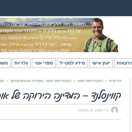
רצאות
יעוץ אישי
מידע למטייל
מפרי עטי
גלריות
משו
דף הבית
»
כתבות ויומני מסע
»
כתבות ויומני מסע - אוקייניה ואנטארקטיקה
»
קוו
קווינסלנד – המדינה הירוקה של או
גילי חסקין
אין תגובות