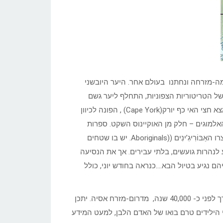
ים דרומה-מזרחה ונחתנו בעולם אחר. היער היובשני
ל הטריטוריות הצפוניות, התחלף ליער גשם
טרופי, עבות. הכול כאן רענן ונושק אל הים. בצפונה של קווינסלנד נמצא חצי האי כף יורק(Cape York) , הפונה לכיוון
ומצדיו נמצאים מפרץ קרפנטריה (Carpentaria) וים האלמוגים – חלק מן האוקיינוס השקט. ספרות
הנוסעים מדווחת על שמורות טבע, מפלי מים, מפרצים, ציורי קיר שיצרו האַבּוֹרִיגִ’ינִים ((Aboriginals. יש בו שטחים
לנהרות גועשים, בלתי עבירים. אך את הנסיעה
 נגיע בטיול הבא….כנראה בחודש יוני, כולל
ממצאים מעידים כי האַבּוֹרִיגִ’ינִים הגיעו לאוסטרליה ולקווינסלנד בערך לפני כ- 40,000 שנה, מדרום-מזרח אסיה. יתכן
 הילידים טרם בואו של האדם הלבן, למעט המידע