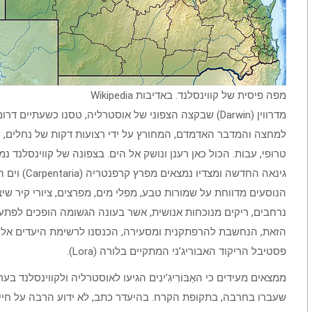
מפה פיסית של קווינסלנד. באדיבות Wikipedia
מדרווין (Darwin) שבקצה הצפוני של אוסטרליה, טסנו כשעתי
למחצה והמדבר האדמדם, המחורץ על ידי רצועות דקות של נחלים, ש
גינאה החדשה 
נרחבים, ריקים מנוכחות אנושית, אשר בעונה הגשומה הופכים לפתע 
הזאת, הנחשבת להרפתקנית ומסעירה, הכנסנו לרשימת היעדים אליהם
פסטיבל הריקוד האבוריג’ני המתקיים בלורה (Lora).
שעברו בחרבה, בתקופת הקרח. בהיעדר כתב, לא ידוע הרבה על חיי