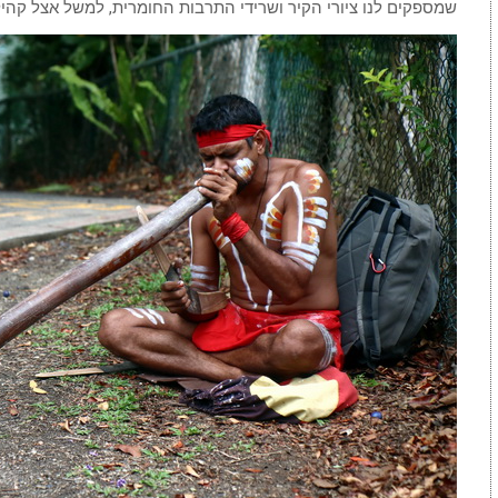
שמספקים לנו ציורי הקיר ושרידי התרבות החומרית, למשל אצל קהילת יאראבה (Yaraba) 