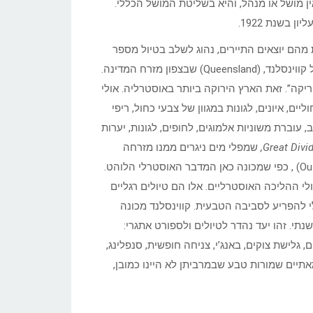
ן מושל או מנהל, והיא בשליטת המושל הכללי.
 בשנת 1922.
ם יוצאים התיירים, נהוג לשלב בטיול מספר
מדינות, אם כי כמה מהן יכולות להיות יעד טיולי בפני עצמן, כך למשל קווינסלנד, (Queensland) שבצפון מזרח המדינה.
קה”. זאת הארץ הירוקה ביותר באוסטרליה. אולי
ים, איונים, לגונות במגוון של צבעי כחול, ריפי
 עוברת משוניות אלמוגים, לחופים, לגונות, יערות
Great Divi
,
שמפלי מים ניגרים ממנו מזרחה
ושמעבר לו, נפרשים המרחבים האוסטרליים לתוך האאוטבק (Outback) , כפי שמכונה כאן המדבר האוסטרלי הלוהט.
 ההליכה האוסטרליים. אלו הם טיולים רגליים
 להפריע לסביבה הטבעית. קווינסלנד מכונה
נהנית מ-300 ימי שמש בממוצע שנתי. זהו יעד נהדר לטיולים ולספורט אתגרי:
 גלישת צוקים, באנג’י, צניחה חופשית, סנפלינג,
כמאתיים שמורות טבע שבמרביתן לא היינו כמובן,