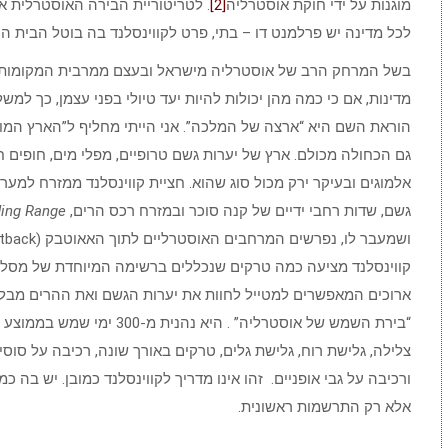
מוגנות על ידי חוקת אוסטרליה
[2]
. לטריטוריית הבירה האוסטרלית אי
לכל מדינה יש פרלמנט דו – בתי, פרט לקווינסלנד בה בוטל הבית העליון
בשל המרחק הרב של אוסטרליה מישראל ובעצם ממרבית המקומות מה
הוראת השם היא “ארצה של המלכה”. אני הייתי מחליף ל”הארץ המורי
גם הכחולה מכולם. ארץ של יערות גשם טרופיים, מפלי מים, חופים חולי
אלמוגים ובעיקר ירק מכול סוג שהוא. חציית קווינסלנד ממזרח למערב,
גשם, שדות רחבי ידיים של קנה סוכר ובמזרח רכס הרים,
ding Range
קווינסלנד מציעה כמה טרקים שנכללים ברשימה המיוחדת של מסלולי
ארוכים המאפשרים למטייל לחוות את יערות הגשם ואת ההרים מבלי
“בירת השמש של אוסטרליה” . היא 
צלילה, גלישת רוח, גלישת גלים, טרקים באורך שונה, רכיבה על סוסים,
ורכיבה על גבי אופניים. זהו אינו מדריך לקווינסלנד כמובן. יש בה 
אלא רק התרשמות ראשונית.