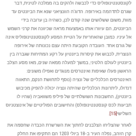
לקונסטנטינופוליס כדי לכבשה ולהקים בה ממלכה לטינית, דבר
שגרם לתדהמה באירופה. הדוג’ה הוונציאני שנא את הביזנטים עד
מוות, משום ששלושים שנה קודם לכן, כשהיה בן ערובה בידי
הביזנטים, הם עיוורו אותו באמצעות מראה שכיוונה את קרני השמש
אל עיניו. כמובן שהאחריות על הטיית המסע לקונסטנטינופוליס אינה
של גורם אחד. העובדה הקובעת היתה עצם נכונותה של אירופה
הנוצרית, לכבוש את קיסרות ביזנטיון על רקע המתיחות שגברה בין
ביזנטיון לעולם הלטיני, במשך למעלה ממאה שנים, מאז מסע הצלב
הראשון פעלו שאיפות ואינטרסים מנוגדים ואפילו משונים:
האינטרסים הכלכליים של ונציה (נוסף לתחושת הנקם, התאווה
דנדולו, ליתרונות הכלכליים שהיתה ונציה יכולה להפיק מכיבוש
ביזנטיון), החשבונות השושלתיים של פיליפ משוואביה (שהיו לו
תביעות לכס קונסטנטינופולס) והחישובים הפוליטיים של אינוצטניוס
השלישי
[15]
.
לאחר שהצליחו הצלבנים לחתוך את השרשרת הכבדה שחסמה את
קרן הזהב, נפלה העיר ב-18 ביולי 1203 הם התקיפו את החלק