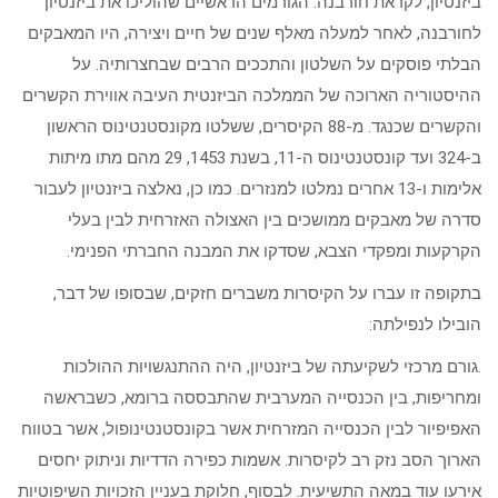
ביזנטיון, לקראת חורבנה. הגורמים הראשיים שהוליכו את ביזנטיון
לחורבנה, לאחר למעלה מאלף שנים של חיים ויצירה, היו המאבקים
הבלתי פוסקים על השלטון והתככים הרבים שבחצרותיה. על
ההיסטוריה הארוכה של הממלכה הביזנטית העיבה אווירת הקשרים
והקשרים שכנגד. מ-88 הקיסרים, ששלטו מקונסטנטינוס הראשון
ב-324 ועד קונסטנטינוס ה-11, בשנת 1453, 29 מהם מתו מיתות
אלימות ו-13 אחרים נמלטו למנזרים. כמו כן, נאלצה ביזנטיון לעבור
סדרה של מאבקים ממושכים בין האצולה האזרחית לבין בעלי
הקרקעות ומפקדי הצבא, שסדקו את המבנה החברתי הפנימי.
בתקופה זו עברו על הקיסרות משברים חזקים, שבסופו של דבר,
הובילו לנפילתה:
.גורם מרכזי לשקיעתה של ביזנטיון, היה ההתנגשויות ההולכות
ומחריפות, בין הכנסייה המערבית שהתבססה ברומא, כשבראשה
האפיפיור לבין הכנסייה המזרחית אשר בקונסטנטינופול, אשר בטווח
הארוך הסב נזק רב לקיסרות. אשמות כפירה הדדיות וניתוק יחסים
אירעו עוד במאה התשיעית. לבסוף, חלוקת בעניין הזכויות השיפוטיות