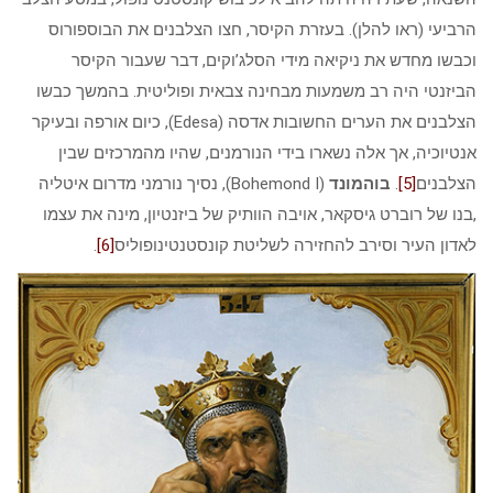
הרביעי (ראו להלן). בעזרת הקיסר, חצו הצלבנים את הבוספורוס
וכבשו מחדש את ניקיאה מידי הסלג’וקים, דבר שעבור הקיסר
הביזנטי היה רב משמעות מבחינה צבאית ופוליטית. בהמשך כבשו
הצלבנים את הערים החשובות אדסה (Edesa), כיום אורפה ובעיקר
אנטיוכיה, אך אלה נשארו בידי הנורמנים, שהיו מהמרכזים שבין
הצלבנים
[5]
.
בוהמונד
(Bohemond I), נסיך נורמני מדרום איטליה
,בנו של רוברט גיסקאר, אויבה הוותיק של ביזנטיון, מינה את עצמו
לאדון העיר וסירב להחזירה לשליטת קונסטנטינופוליס
[6]
.