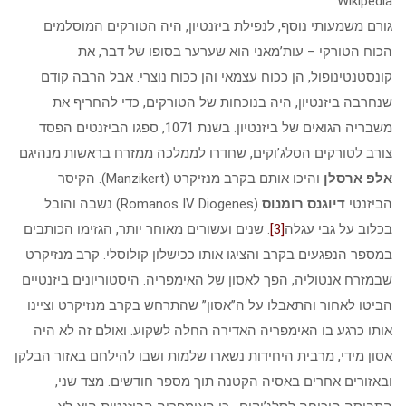
Wikipedia
גורם משמעותי נוסף, לנפילת ביזנטיון, היה הטורקים המוסלמים
הכוח הטורקי – עות’מאני הוא שערער בסופו של דבר, את
קונסטנטינופול, הן ככוח עצמאי והן ככוח נוצרי. אבל הרבה קודם
שנחרבה ביזנטיון, היה בנוכחות של הטורקים, כדי להחריף את
משבריה הגואים של ביזנטיון. בשנת 1071, ספגו הביזנטים הפסד
צורב לטורקים הסלג’וקים, שחדרו לממלכה ממזרח בראשות מנהיגם
אלפ ארסלן
והיכו אותם בקרב מנזיקרט (Manzikert). הקיסר
הביזנטי
דיוגנס רומנוס
(Romanos IV Diogenes) נשבה והובל
בכלוב על גבי עגלה
[3]
. שנים ועשורים מאוחר יותר, הגזימו הכותבים
במספר הנפגעים בקרב והציגו אותו ככישלון קולוסלי. קרב מנזיקרט
שבמזרח אנטוליה, הפך לאסון של האימפריה. היסטוריונים ביזנטיים
הביטו לאחור והתאבלו על ה”אסון” שהתרחש בקרב מנזיקרט וציינו
אותו כרגע בו האימפריה האדירה החלה לשקוע. ואולם זה לא היה
אסון מידי, מרבית היחידות נשארו שלמות ושבו להילחם באזור הבלקן
ובאזורים אחרים באסיה הקטנה תוך מספר חודשים. מצד שני,