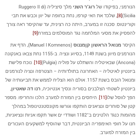
הנורמני, בפיקודו של
רוג’ר השני
מלך סיציליה (Ruggero II di
Sicilia)
[8]
, שלכד את האי קורפו, נחת בחופה של יוון וכבש את תבי
וקורינטוס. סכנה זו במערב, היתה כה רצינית, עד שהקיסר ראה צורך
להפסיק את מסעי המלחמה נגד המוסלמים במזרח
[9]
.
הקיסר
מנואל הראשון קןמננוס
(Manuel I Komnenos), הדף את
הנורמנים מיוון בשנת 1149, בסיוע ונציה. ב-1155 נחת צבאו באנקונה
(Ancona) שבאיטליה והשתלט על פוליה (Pulgia)
[10]
. נוכח פלישת
ביזנטיון לאיטליה – האחרונה בתולדותיה – הצטרפה ונציה לנורמנים
ומנואל הובס בשנת 1157. אולם הוא הצליח לממש את תביעותיה של
ביזנטיון לשטחי הצלבנים בסוריה ונסיך אנטיוכיה,
רנו דה שאטיון
,
הפך לווסל שלו
[11]
. היחסים בין המזרח למערב הלכו והחריפו. מספר
קטן של סוחרים ונציאנים הותקפו וגורשו מקונסטנטינופול במהלך
מהומות כנגד הלטינים ב־1182 ושודדי ים אשר תקפו אניות ונציאניות,
חנו על חופי האימפריה הביזנטית, דבר שהוסיף למשקעים העכורים
בין המזרח למערב.