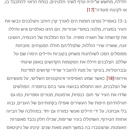
הלילה, מחשש ש”יהיה טרף לשיני הלטינים, כנתח הראוי להתכבד בו,
או לקינוח סעודה”.
[17]
ב-13 באפריל נפרצו חומות הים לאורך קרן הזהב והצלבנים כבשו את
העיר בסערה, מלווה במעדי אכזריות. הם הרגו כאלפיים איש וחיללו
את קדושתה של האגיה סופיה. על כס המלכות של הכנסיה, הושיבו
זונה, ששרה שירי הוללות, שלצלליהם חוללו המנצחים. מזבחות
מפוסלים הפכו לשולחנות משחק בקוביות וחיילים הימרו שם על
שללם. הצלבנים חיללו את המקומות הקדושים באופן שיטתי
ובברוטליות, בעיקר על מנת להעביר שרידי קדושים למדינות
אירופה
[18]
. כאשר שמע האפיפיור אינוקנטיוס השלישי, על מעשיהם
של הצלבנים, הוא התמלא בבושה וגער בהם בחומרה. הפולשים
שדדו את העיר עד תום. כנסיות, ארמונות, מנזרים וספריות, כמו גם
חווילותיהם היפות של העשירים ואפילו בקתותיהם של העניים, נבוזו
בלי אבחנה, על ידי חיילים ואנשי כמורה גם יחד. במהלכה של הביזה
אחוזת הטירוף, השתוללו בעיר שריפות, שכילו חלק נכבד מאוצרות
האומנות, שהצטברו בה במשך תשע מאות שנים. קינתו של ניקיטאס