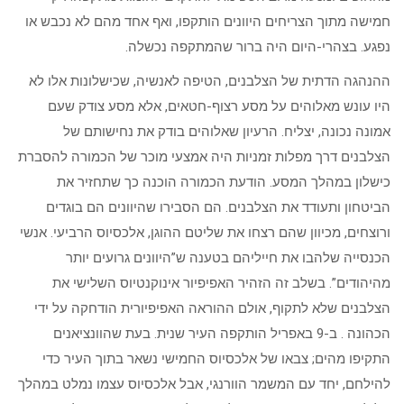
חמישה מתוך הצריחים היוונים הותקפו, ואף אחד מהם לא נכבש או
נפגע. בצהרי-היום היה ברור שהמתקפה נכשלה.
ההנהגה הדתית של הצלבנים, הטיפה לאנשיה, שכישלונות אלו לא
היו עונש מאלוהים על מסע רצוף-חטאים, אלא מסע צודק שעם
אמונה נכונה, יצליח. הרעיון שאלוהים בודק את נחישותם של
הצלבנים דרך מפלות זמניות היה אמצעי מוכר של הכמורה להסברת
כישלון במהלך המסע. הודעת הכמורה הוכנה כך שתחזיר את
הביטחון ותעודד את הצלבנים. הם הסבירו שהיוונים הם בוגדים
ורוצחים, מכיוון שהם רצחו את שליטם ההוגן, אלכסיוס הרביעי. אנשי
הכנסייה שלהבו את חייליהם בטענה ש”היוונים גרועים יותר
מהיהודים”. בשלב זה הזהיר האפיפיור אינוקנטיוס השלישי את
הצלבנים שלא לתקוף, אולם ההוראה האפיפיורית הודחקה על ידי
הכהונה . ב-9 באפריל הותקפה העיר שנית. בעת שהוונציאנים
התקיפו מהים; צבאו של אלכסיוס החמישי נשאר בתוך העיר כדי
להילחם, יחד עם המשמר הוורנגי, אבל אלכסיוס עצמו נמלט במהלך