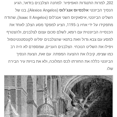
202, למרות התנגדות האפיפיור. למחנה הצלבנים בזדאר, הגיע
הנסיך הביזנטי
אלכסיוס אנג’לוס
(Alexios Angelos), בנו של
השליט הביזנטי, איסאקיוס השני אנג’לוס (Isaac II Angelos), שהודח
מתפקידו על ידי אחיו ב-1195, הציע למפקד מסע הצלב לאחד את
הכנסייה הביזנטית עם רומא, לשלם סכום עצום לצלבנים, ולהצטרף
למסע עם צבא גדול וזאת בתנאי שהצלבנים יפליגו לקונסטנטינופול
ויפילו את השליט הנוכחי. הצלבנים העניים, שמספרם לא היה רב
כמו שציפו, קיבלו את ההצעה המפתה. עם זאת, הצעת הנסיך
הביזנטי כללה את החזרתו לכס המלוכה, ולא את בזיזת עיר הבירה
שלו.