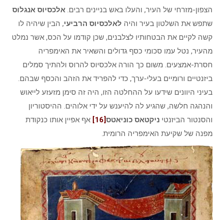
הצפון-מזרחי של העיר, והעלו באש בניינים רבים.
אלכסיוס אנגלוס
שתפש את השלטון בעיר והיה
לאלכסיוס הרביעי
, הבין שיהיה לו
קשה לקיים את הבטחותיו לצלבנים, שכן קודמו על הכס, אשר נמלט
מהעיר, נטל עמו סכומי כסף גדולים והשאיר את האימפריה
חסרת-אמצעים. משום כך הורה אלכסיוס להרוס ולהתיך סמלים
ביזנטיים ורומיים בעלי-ערך, כדי להפריד את הזהב והכסף שבהם.
בעיני היוונים שידעו על ההחלטה הזו, היה זה סימן מזעזע לייאוש
והנהגה חלשה, שהגיע לה להיענש על ידי אלוהים. ההיסטוריון
והסנטור הביזנטי
ניקטאס כוניאטס
[16]
אף אפיין אותו כנקודת
מפנה של שקיעת האימפריה הרומית.