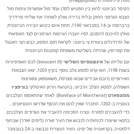
מפת פיליפופוליס (Philippopolis)
הקיסר הביזנטי לחוץ בין הפטיש לסדן עמד מול אפשרות עימות מול
הצבא הגרמני החזק ובלית ברירה נאלץ לשחרר את שליחי פרידריך
ברברוסה וב-14 בפברואר 1190, תחת איום כיבוש הבירה הביזנטית,
נאלץ להיכנס להסכם, לפיו יועברו הגייסות הגרמניים לצד האסיאתי
של הדרדנלים בעזרת צי ביזנטי. לקראת תום המסע, כבש הצי האנגלי
את קפריסין, שהיתה בשליטת משפחת קומננוס הביזנטית.
עם עלייתו של
אינוצטסיוס השלישי
(Innocent III) לכס האפיפיורות
בשנת 1198, הוא קרא למסע צלב נוסף. בקיץ 1203, יצאו הצבאות
האירופיים (רובם אבירים שבאו מצרפת, משאמפאן ומארצות
השפלה), למסע הצלב הרביעי, בהנהגת הרוזן האיטלקי
בוניפציו
ממונפארט
(Boniface of Montferrat). לאחר שהתאספו הצלבנים
בוונציה ב-1202, התברר שאין להם את הכסף שדרשו הוונציאנים ,
כדי להעבירם למזרח. ונציה הסכימה להעביר את הגדודים הצלבנים,
בתנאי שיעזרו לכוחותיה לכבוש את העיר זארה (לימים זאדר) שבחוף
דלמטיה, בקרואטיה של ימינו. העיר הנוצרית נכבשה ב-24 בנובמבר