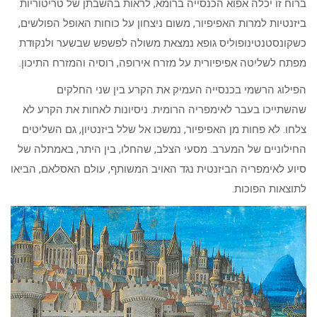
ברוח זו יכלה אפוא הכנסייה ברומא, לראות בהשבתן של טריטוריות
ביזנטיות למרות האפיפיור, משום ניצחון על כוחות האופל הפולשים,
כשקונסטנטינופוליס גופא נמצאת משולה לפשפש שבשער ולנקודת
מפתח לשליטה אפיפיורית על מזרח אירופה, רוסיה והמזרח התיכון.
הפילוג הרשמי בכנסייה העמיק את הקרע בין שני החלקים
שהשתייכו בעבר לאימפריה הרומית. ניסיונות לאחות את הקרע לא
צלחו. לא פחות מן האפיפיור, נמשכו אל שלל ביזנטיון, גם השליטים
החילוניים של המערב. מסעי הצלב, שהחלו, בין היתר, באמתלה של
סיוע לאימפריה הביזנטית נגד האויב המשותף, עולם האסלאם, הביאו
לתוצאות הפוכות.