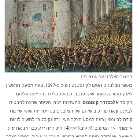
המצור הצלבני על אנטיוכיה
כאשר הצלבנים הגיעו לקונסטנטינופול ב-1097, בעת מסעם הראשון
לארץ הקודש, לאחר ששרפו בדרכם את בלגרד, התייחס אליהם
הקיסר
אלכסנדר קומננוס
, בחשדנות רבה. הקיסר שרצה להבטיח
לביזנטיון את פרי כיבושיהם של הצלבנים בטריטוריות שהיו שייכות
קודם לביזנטיון ראה במסע הצלב מעין “רקונקיסטה” להשיב לו את
אדמותיו, אך המערב לא קיבל זאת
[4]
. חיכוך זה זרע כבר אז, את זרע
השנאה, שעתידה היתה להביא לכיבוש קונסטנטינופול, במסע הצלב