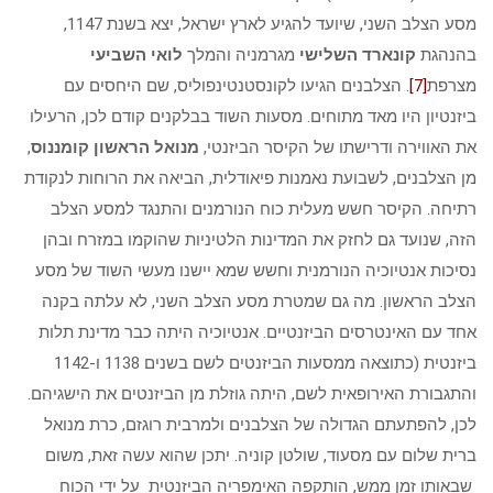
מסע הצלב השני, שיועד להגיע לארץ ישראל, יצא בשנת 1147,
בהנהגת
קונארד השלישי
מגרמניה והמלך
לואי השביעי
מצרפת
[7]
. הצלבנים הגיעו לקונסטנטינפוליס, שם היחסים עם
ביזנטיון היו מאד מתוחים. מסעות השוד בבלקנים קודם לכן, הרעילו
את האווירה ודרישתו של הקיסר הביזנטי,
מנואל הראשון קומננוס
,
מן הצלבנים, לשבועת נאמנות פיאודלית, הביאה את הרוחות לנקודת
רתיחה. הקיסר חשש מעלית כוח הנורמנים והתנגד למסע הצלב
הזה, שנועד גם לחזק את המדינות הלטיניות שהוקמו במזרח ובהן
נסיכות אנטיוכיה הנורמנית וחשש שמא יישנו מעשי השוד של מסע
הצלב הראשון. מה גם שמטרת מסע הצלב השני, לא עלתה בקנה
אחד עם האינטרסים הביזנטיים. אנטיוכיה היתה כבר מדינת תלות
ביזנטית (כתוצאה ממסעות הביזנטים לשם בשנים 1138 ו-1142
והתגבורת האירופאית לשם, היתה גוזלת מן הביזנטים את הישגיהם.
לכן, להפתעתם הגדולה של הצלבנים ולמרבית רוגזם, כרת מנואל
ברית שלום עם מסעוד, שולטן קוניה. יתכן שהוא עשה זאת, משום
שבאותו זמן ממש, הותקפה האימפריה הביזנטית על ידי הכוח