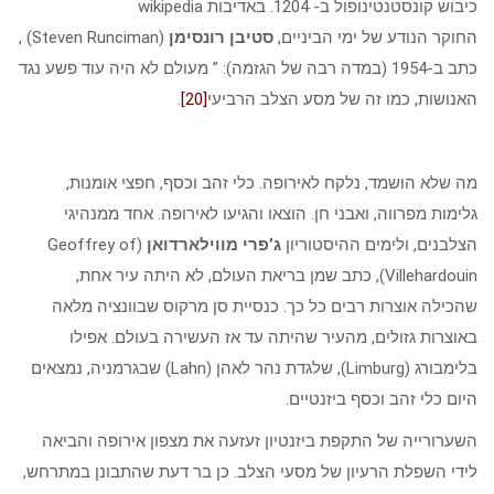
כיבוש קונסטנטינופול ב- 1204. באדיבות wikipedia
החוקר הנודע של ימי הביניים,
סטיבן רונסימן
(Steven Runciman) ,
כתב ב-1954 (במדה רבה של הגזמה): ” מעולם לא היה עוד פשע נגד
האנושות, כמו זה של מסע הצלב הרביעי
[20]
.
מה שלא הושמד, נלקח לאירופה. כלי זהב וכסף, חפצי אומנות,
גלימות מפרווה, ואבני חן. הוצאו והגיעו לאירופה. אחד ממנהיגי
הצלבנים, ולימים ההיסטוריון
ג’פרי מווילארדואן
(Geoffrey of
Villehardouin), כתב שמן בריאת העולם, לא היתה עיר אחת,
שהכילה אוצרות רבים כל כך. כנסיית סן מרקוס שבוונציה מלאה
באוצרות גזולים, מהעיר שהיתה עד אז העשירה בעולם. אפילו
בלימבורג (Limburg), שלגדת נהר לאהן (Lahn) שבגרמניה, נמצאים
היום כלי זהב וכסף ביזנטיים.
השערורייה של התקפת ביזנטיון זעזעה את מצפון אירופה והביאה
לידי השפלת הרעיון של מסעי הצלב. כן בר דעת שהתבונן במתרחש,