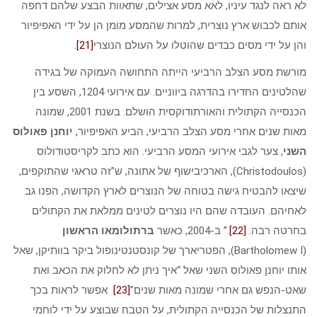
לא ראה לנגד עיניו, לאא מסע אצילים, שתאוות הבצע שלהם דחפה
אותם לכבוש ארץ נוצרית, למרות שהמסע מומן הן על ידי האפיפיור
והן על ידי מסים כבדים שהוטלו על העולם הנוצרי
[21]
.
מורשת מסע הצלב הרביעי הייתה התחושה העמוקה של בגידה
שהלטינים החדירו בהדרגה ביווניים. עם אירועי 1204, השסע בין
הכנסייה הקתולית והאורתודוקסית הושלם. בשנת 2001, שמונה
מאות שנים אחרי מסע הצלב הרביעי, הביע האפיפיור,
יוחנן פאולוס
השני
, צער לגבי אירועי המסע הרביעי. הוא כתב לקריסטודולוס
(Christodoulos), הארכיבישוף של אתונה, ש”זה טראגי שהתוקפים,
שיצאו להבטיח גישה בטוחה של הנוצרים לארץ הקדושה, הפנו גב
לאחיהם. העובדה שהם היו נוצרים לטינים ממלאת את הקתולים
בחרטה רבה.
[22]
.” ב-2004, כאשר
ברתולומאו הראשון
(Bartholomew I), הפטריארך של קונסטנטינופול ביקר בוותיקן, שאל
אותו יוחנן פאולוס השני שאל “איך ניתן לא לחלוק את הכאב ואת
שאט-הנפש גם אחרי שמונה מאות שנים”
[23]
אפשר לראות בכך
התנצלות של הכנסייה הקתולית, על הטבח שבוצע על ידי לוחמי