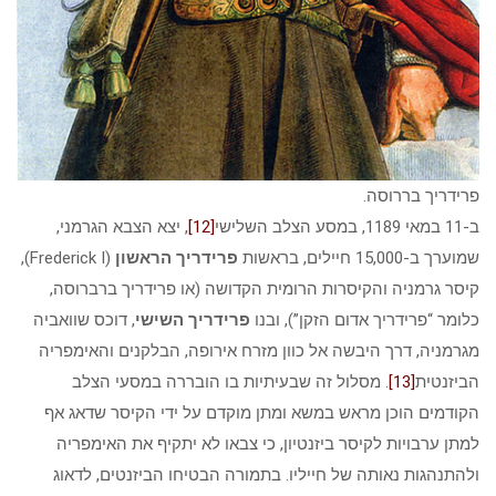
פרידריך בררוסה.
ב-11 במאי 1189, במסע הצלב השלישי
[12]
, יצא הצבא הגרמני,
שמוערך ב-15,000 חיילים, בראשות
פרידריך
הראשון
(Frederick I),
קיסר גרמניה והקיסרות הרומית הקדושה (או פרידריך ברברוסה,
כלומר “פרידריך אדום הזקן”), ובנו
פרידריך השישי
, דוכס שוואביה
מגרמניה, דרך היבשה אל כוון מזרח אירופה, הבלקנים והאימפריה
הביזנטית
[13]
. מסלול זה שבעיתיות בו הובררה במסעי הצלב
הקודמים הוכן מראש במשא ומתן מוקדם על ידי הקיסר שדאג אף
למתן ערבויות לקיסר ביזנטיון, כי צבאו לא יתקיף את האימפריה
ולהתנהגות נאותה של חייליו. בתמורה הבטיחו הביזנטים, לדאוג