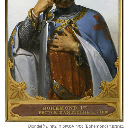
בוהמונד (Bohemond) נסיך אנטיוכיה. ציור של Blondel