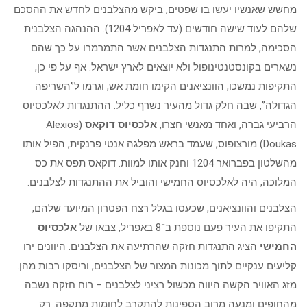
מחשש שאנשיו יעשו בו שפטים, ביקש מהצלבנים לחדש את ההסכם
שלהם לעוד שישה חודשים (עד לאפריל 1204). ההנהגה הצלבנית
הסכימה, למרות התנגדות הצלבנים אשר התמרמרו על כך שהם
נשארים בקונסטנטינופול ולא יוצאים לארץ ישראל. אף על פי כן,
התקיפות נמשכו, הוונציאנים הקימו חומת אש, וגרמו ל”השריפה
הגדולה”, שבה חלק גדול מהעיר נשרף כליל. ההתנגדות לאלכסיוס
הרביעי גברה, ואחד מאנשי חצרו,
אלכסיוס דוקאס
(Alexios
Doukas) מורצופוס, שעמד בראש מפלגה אנטי פרנקית, הפיל אותו
מהשלטון בפברואר 1204 וחנק אותו למוות. דוקאס תפס את כס
המלוכה, היה לאלכסיוס החמישי והוביל את ההתנגדות לצלבנים.
הצלבנים והוונציאנים, שכעסו בגלל רצח הפטרון המיועד שלהם,
התקיפו את העיר פעם נוספת ב־8 באפריל, צבאו של
אלכסיוס
החמישי
הציג התנגדות חזקה שהרתיעה את הצלבנים. היוונים ירו
קליעים ענקיים לתוך מכונות המצור של הצלבנים, וריסקו רבות מהן.
מזג האוויר הקשה היווה מכשול רציני לצלבנים – רוח חזקה נשבה
מהחופים ומנעה מרוב הספינות להתקרב לחומות מתקפה. רק