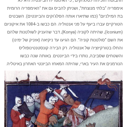
התבוסה הוכיחה לסלג’וקים , כי האימפריה הביזנטית היא לא
אימפריה “בלתי מנוצחת”, ושניתן להביס גם את “האימפריה הרומית
בת המילניום” (כמו שתיארו אותה הסלג’וקים והביזנטים). השבטים
הטורקיים עברו ביעף על פני אנטוליה. הם כבשו ב-1084 את איקוניום
(Iconium), שהיתה לקוניה (Konya), דבר שהעניק לשולטנות שלהם
את השם “סולטנות קוניה”. הם הגיעו עד ניקיאה (אזניק של ימינו)
והחלו בטורקיזציה של אנטוליה. רק הבירה קונסטנטינופוליס
והשטחים שסביבה, נותרו בידי הביזנטים. באותה שנה כבשו
הנורמנים את העיר בארי, שהיתה המאחז הביזנטי האחרון באיטליה.