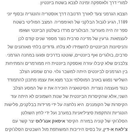
למורי דרך ולאספקה זמינה לצבא בשטח ביזנטיון.
הצבא הגרמני צעד לאורך הדנובה דרך אוסטריה והונגריה ובסוף יוני
1189, הגיע לגבול הבלקני של האימפריה. המצב הפוליטי בשטח
ספר זה היה מעורער. הבולגרים מרדו בשלטון הביזנטי ושאפו
לעצמאות. גרעין של מדינה סרבית נוצר מספר שנים קודם לכן
והניסיונות הביזנטיים להשמידו לא צלחו. גדודים בלתי מאורגנים של
סרבים, בולגרים ואף ביזנטיים, שוטטו בדרכים ופגעו במחנה הגרמני.
צלבנים שלא קיבלו עזרה ואספקה ביזנטית היו ממורמרים והמתיחות
בין הגרמנים לביזנטים היתה למשבר גלוי. טרם שמסע הצלב
השלישי נפגש באויב המוסלמי וכבר מצא את עצמו מתכנן להתמודד
כנגד מעצמה נוצרית. הסיטואציה הזכירה את זו של המסע הצלב
השני, אלא שהקיסרות הביזנטית של שנות השמונים לא היתה עוד
הקיסרות של הקומננים. היא נלחצה על ידי מרידות בבלקנים, פלישות
הונגריות והתקפות סיציליאניות במערב ועל ידי לחץ השולטן
הסלג’וקי של קוניה במזרח. הקיסר
איסאק אנג’לוס
יצר קשר עם
צ’לאח א-דין
, על בסיס היריבות המשותפת מול השבטים הסלג’וקים