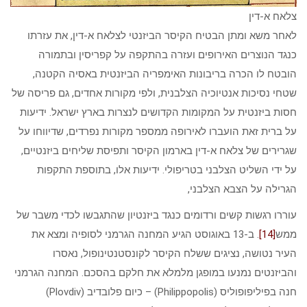
צלאח א-דין
לאחר משא ומתן הבטיח הקיסר הביזנטי לצלאח א-דין, את עזרתו
כנגד הנוצרים האירופים ועזרה בהתקפה על קפריסין ובתמורה
הובטח לו הכרה בריבונות האימפריה הביזנטית באסיה הקטנה,
שטחי נסיכות אנטיוכיה הצלבנית, ולפי מקורות אחדים, גם פריסה של
חסות ביזנטית על המקומות הקדושים לנצרות בארץ ישראל. ידיעות
על ברית זאת הועברו לאירופה ממספר מקורות נפרדים, שדיווחו על
שגרירים של צלאח א-דין בארמון הקיסר ותפיסת שליחים ביזנטיים,
על ידי השליט הצלבני בטריפולי. ידיעות אלו, בתוספת התקפות
הגרילה על הצבא הצלבני,
עוררו רגשות קשים ורדומים כנגד ביזנטיון שהתגבשו לכדי משבר של
ממש
[14]
. ב-13 באוגוסט הגיע המחנה הגרמני לסופיה ומצא את
העיר נטושה, נציגים ששלח הקיסר לקונסטנטינופול, נאסרו
והביזנטים נמנעו במופגן מלמלא את חלקם בהסכם. המחנה הגרמני
חנה בפיליפופוליס (Philippopolis) – כיום פלובדיב (Plovdiv)