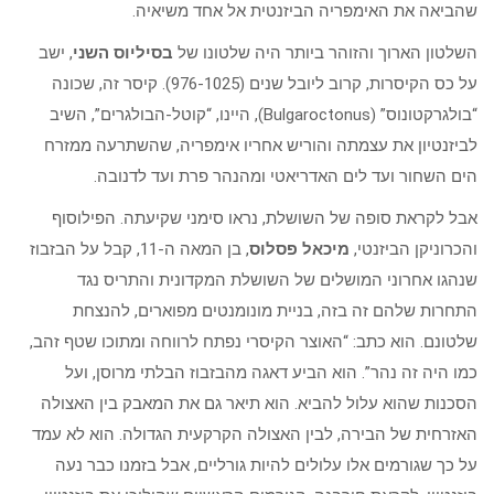
שהביאה את האימפריה הביזנטית אל אחד משיאיה.
השלטון הארוך והזוהר ביותר היה שלטונו של
בסיליוס השני
, ישב
על כס הקיסרות, קרוב ליובל שנים (976-1025). קיסר זה, שכונה
“בולגרקטונוס” (Bulgaroctonus), היינו, “קוטל-הבולגרים”, השיב
לביזנטיון את עצמתה והוריש אחריו אימפריה, שהשתרעה ממזרח
הים השחור ועד לים האדריאטי ומהנהר פרת ועד לדנובה.
אבל לקראת סופה של השושלת, נראו סימני שקיעתה. הפילוסוף
והכרוניקן הביזנטי,
מיכאל פסלוס
, בן המאה ה-11, קבל על הבזבוז
שנהגו אחרוני המושלים של השושלת המקדונית והתריס נגד
התחרות שלהם זה בזה, בניית מונומנטים מפוארים, להנצחת
שלטונם. הוא כתב: “האוצר הקיסרי נפתח לרווחה ומתוכו שטף זהב,
כמו היה זה נהר”. הוא הביע דאגה מהבזבוז הבלתי מרוסן, ועל
הסכנות שהוא עלול להביא. הוא תיאר גם את המאבק בין האצולה
האזרחית של הבירה, לבין האצולה הקרקעית הגדולה. הוא לא עמד
על כך שגורמים אלו עלולים להיות גורליים, אבל בזמנו כבר נעה