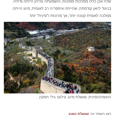
שלה אכן כללו ממלכות סמוכות, והשפעתה עליהן הייתה גדולה.
בניגוד ליואן קודמתה, שהייתה אימפריה רב לאומית, מינג הייתה
ממלכה לאומית קטנה יותר, אך מרוכזת ו”סינית” יותר.
החומההסינית, שושלת מינג. צילום: גילי חסקין
ראו באתר זה:
שושלת טאנג