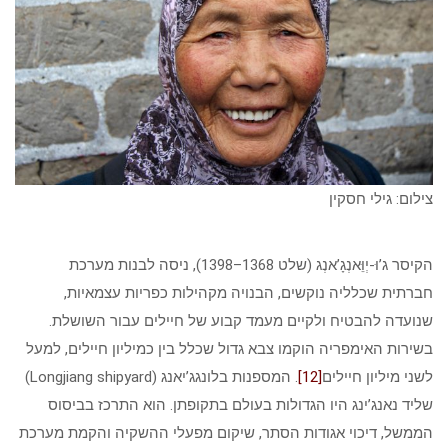
צילום: גילי חסקין
הקיסר ג’וּ-יְוֵּאנְגָ’אנְג (שלט 1368–1398), ניסה לבנות מערכת
חברתית שכלליה נוקשים, הבנויה מקהילות כפריות עצמאיות,
שנועדה להבטיח ולקיים מעמד קבוע של חיילים עבור השושלת.
בשירות האימפריה הוקמו צבא גדול שכלל בין כמיליון חיילים, למעל
לשני מיליון חיילים
[12]
. המספנות בלונגג’יאנג (Longjiang shipyard)
שליד נאנג’ינג היו הגדולות בעולם בתקופתן. הוא התרכז בביסוס
הממשל, דיכוי אגודות הסתר, שיקום מפעלי ההשקיה והקמת מערכת