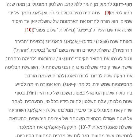
חְװֵי-דְזונְג
לחמוק מן העיר ללא קרב. השלטון המונגולי בן מאה שנה
הגיע לסיומו
[9]
. עתה היה נהיר לכולם כי ג’וּ-יְוֵּאנְגָ’אנְג נתמך על ידי
שמיים. הוא הורה להרוס את הארמונות של שושלת יואן עד היסוד
ושינה את שם העיר ל”בֵּייפִּינְג” (מילולית “שלום צפוני”)
[10]
.
באותה שנה (1368) ייסד ג’וּ-יְוֵּאנְגָ’אנְג בנאנג’ינג (בסינית “הבירה
הדרומית”), שושלת קיסרים חדשה בשם “מינג” (בסינית “זוהרת”)
ונטל לעצמו את התואר הקיסרי “
חונְגְ-ווּ
“, שהוראתו “לחימה נרחבת”.
שישה עשר קיסרי שושלת מינג היו בני משפחת ג’וּ. השושלת הבליטה
את הזיקה שלה לדרום ולכוח היאנג (למרות ששמה מורכב
מהסימניות שמש ירח, כלומר יין-יאנג). היא אמורה הייתה לסייע
בחיסול השלטון המונגולי בצפון, משכנו של כוח היין (Yin). בסוף
שנות מלכותו, עלה השלטון להיות בידיו בכל סין המערבית. לאחר
שדחק את המונגולים עד סיביר. ממלכתו של ג’וּ-יְוֵּאנְגָ’אנְג השתרעה
על שטח שגודלו כמחצית משטחה של אירופה היבשתית. בהשראת
שושלת טאנג (המאות 7′-10′), חילק ג’וּ-יְוֵּאנְגָ’אנְג את הממלכה
לחמישה-עשר מחוזות. הגבולות של מרבית המחוזות בסין כיום,