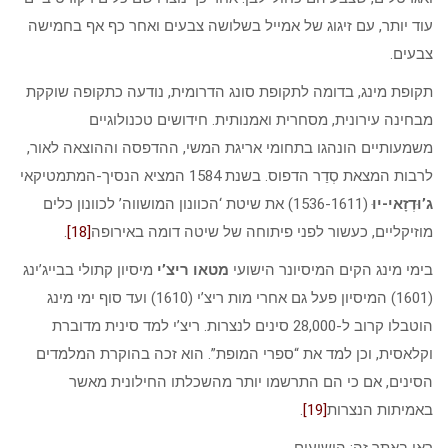
עוד יותר, עם זיגוג של אמייל בשלושה צבעים ואחר כף אף בחמישה
צבעים.
תקופת מינג, בדומה לתקופת סונג הדרומית, נודעה כתקופה שוקקת
מבחינה עירונית, מסחרית ואמנותית. חידושים טכנולוגיים
משמעותיים הונהגו בתחומי אריגת המשי, ההדפסה וההוצאה לאור,
לרבות המצאת סְדַר הדפוס. בשנת 1584 המציא הנסיך-המתמטיקאי
ג’וּדְזָאי-יוּ
(1536-1611) את שיטת ‘הכוונון המושווה’ לכוונון כלים
מוזיקליים, כעשור לפני פיתוחה של שיטה דומה באירופה
[18]
.
בימי מינג הקים המיסיונר הישועי
מטאו ריצ’י
מיסיון קתולי בבייג’ינג
(1601) המיסיון פעל גם אחרי מות ריצ’י (1610) ועד סוף ימי מינג
הוטבלו קרוב ל-28,000 סינים לנצרות. ריצ’י למד סינית מדוברת
וקלאסית, וכן למד את “ספרי המופת”. הוא זכה בהוקרת המלמדים
הסינים, אם כי הם התרשמו יותר מהשכלתו החילונית מאשר
באמיתות הנצרות
[19]
.
ראו באתר זה: הישועים.