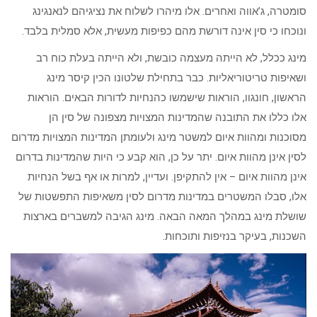
סומטרה, ג’אווה ואחרים. אלו מיהרו לשלוח את נציגיהם לנאנגינג
ונוכחו כי סין אינה דורשת מהם כפיפות מעשית, אלא סמלית בלבד.
מינג ככלל, לא הייתה מעצמה כובשת, ולא הייתה בעלת כוח רב
ושאיפות טריטוריאליות. כבר בתחילת שלטונו הכין קיסר מינג
הראשון, חונגוו, הוראות שישמשו כהנחיות לדורות הבאים. הוראות
אלו כללו את התובנה שהמדינות המצויות מצפונה של סין הן
מסוכנות ומהוות איום למשטר מינג ולעומתן המדינות המצויות מדרום
לסין אינן מהוות איום. יתר על כן, הוא קבע כי היות שהמדינות בדרום
אינן מהוות איום – אין להתקיפן. ועדיין, למרות או אף בשל הנחיות
אלו, סבלו המשטרים במדינות מדרום לסין משאיפות התפשטות של
שושלת מינג במהלך המאה הבאה. מינג הגיבה למשברים בארצות
השכנות, בעיקר בנזיפות ותוכחות.