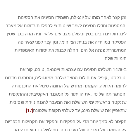
זמן קצר לאחר מותו של יונג-לה, השמידו הסינים את הספינות
והמספנות וחדלו הסינים לשגר שייטות צי להפלגות גדולות אל מעבר
לים. חוקרים רבים בסין ובעולם מצביעים על אירוניה מרה בכך שסין
הפסיקה במו ידיה את בניית הצי הימי, זמן קצר לפני שאירופה
המתעוררת פנתה אל הים והחלה לבנות את יסודות האימפריות
הימיות שלה.
ב-1428 השלימו הסינים עם עצמאות וייטנאם, טיבט, קוריאה
וטורקסטן, קיפלו את חילות המצב שלהם ממונגוליה, והסתגרו מדרום
לחומה הגדולה. הקמתה מחדש של החומה סימל את התכנסותה
והסתגרותה של סין, את הוויתור על המגננה האקטיבית וההתקפית
שננקטה בראשית ימי השושלת ואת המעבר להגנה נייחת ופסיבית,
שתאפיין את שושלת מינג, עד לשלהי תקופת שלטונה
[17]
.
הקיסר לא סמך יותר מדי על הפקידות והפקיד את הקהילות הכפריות
על השומה, על הגבייה ועל העברת הכסף לשלטון. הוא תבע מן