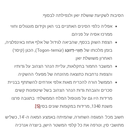
הסיבות לשקיעת שושלת יואן ולנפילתה לבסוף:
אפליה כלפי הסינים האתניים בני האן וקידום מונגולים וחווי
ממרכז אסיה על פניהם.
הצפת השוק בכסף, שהביאה לגידול של אלף אחוז באינפלציה,
בזמן מלכותו של
חְװֵי-דְזונְג
(Togon-temür), הכגן (קיסר)
האחרון משושלת יואן.
המשבר החמור בחקלאות, עליית הנהר הצהוב על גדותיו
והצפות נרחבות כתוצאה מהזנחה של מפעלי ההשקיה.
הממשל הורה להכריח מאות אלפי אזרחים להשתתף בבניית
סכרים והגבהת גדות הנהר הצהוב בשל שיטפונות קשים.
מרידות היו גם על מונופול המלח הממשלתי. בתגובה פרצו
משנת 1340, מרידות במקומות שונים בסין
[5]
.
חשוב מכל: המגפה השחורה, שהמיתה באמצע המאה ה-14′, כשליש
מתושבי סין, וטרפה את כל קלפי המשטר הישן, ביוצרה אנרכיה