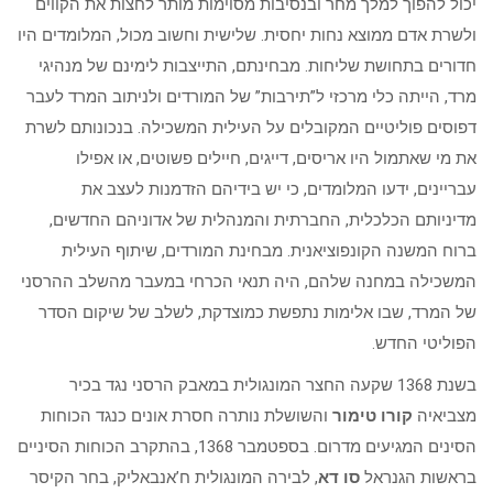
יכול להפוך למלך מחר ובנסיבות מסוימות מותר לחצות את הקווים
ולשרת אדם ממוצא נחות יחסית. שלישית וחשוב מכול, המלומדים היו
חדורים בתחושת שליחות. מבחינתם, התייצבות לימינם של מנהיגי
מרד, הייתה כלי מרכזי ל”תירבות” של המורדים ולניתוב המרד לעבר
דפוסים פוליטיים המקובלים על העילית המשכילה. בנכונותם לשרת
את מי שאתמול היו אריסים, דייגים, חיילים פשוטים, או אפילו
עבריינים, ידעו המלומדים, כי יש בידיהם הזדמנות לעצב את
מדיניותם הכלכלית, החברתית והמנהלית של אדוניהם החדשים,
ברוח המשנה הקונפוציאנית. מבחינת המורדים, שיתוף העילית
המשכילה במחנה שלהם, היה תנאי הכרחי במעבר מהשלב ההרסני
של המרד, שבו אלימות נתפשת כמוצדקת, לשלב של שיקום הסדר
הפוליטי החדש.
בשנת 1368 שקעה החצר המונגולית במאבק הרסני נגד בכיר
מצביאיה
קורו טימור
והשושלת נותרה חסרת אונים כנגד הכוחות
הסינים המגיעים מדרום. בספטמבר 1368, בהתקרב הכוחות הסיניים
בראשות הגנראל
סו דא
, לבירה המונגולית ח’אנבאליק, בחר הקיסר