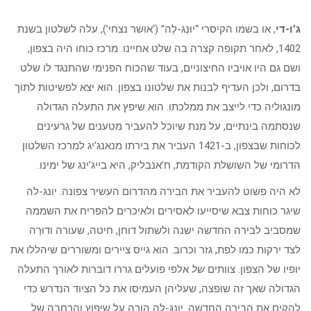
ג’ו-די
, או בשמו הקיסרי “יוּנְג-לֶה” (‘אושר נצחי’), עלה לשלטון בשנת
1402, לאחר תקופה קצרה בה שלט אחיינו. מרכז כוחו היה בצפון,
ושם גם היו אויביו החיצוניים, בעוד שהכוח הפנימי שהתנגד לו שלט
בדרום, ולכן העדיף לבנות את שלטונו בצפון. הוא יצא לפשיטות לתוך
מונגוליה כדי לייצב את ממלכתו. הוא שיפץ את התעלה הגדולה
שנסתמה בינתיים, על מנת שיוכל להעביר מטענים של גרעינים
לכוחות שבצפון, ב-1421 העביר את בירתו מנאנג’יג למרכז השלטון
הדרומי של השושלת הקודמת, ח’אנבליק, היא בייג’ינג של ימינו.
לא היה פשוט להעביר את הבירה מהדרום העשיר צפונה. יונג-לה
שיגר כוחות צבא שיסייעו לאסירים ולאיכרים להפריח את השממה
שמסביב לבירה החדשה ישנה ולשתול דוחן, חיטה, שעורה ודוּרָה
לצד ירקות כמו לפת, גזר וכרוב. הוא גייס ציירים ומשוררים שיהללו את
יופיו של הצפון. צוותים
של
אלפי פועלים גררו דוברות לאורך התעלה
הגדולה שאך זה שופצה, שעליהן העמיסו את כל הציוד הנדרש כדי
להקים את הבירה החדשה. יונג-לה הורה על שיפוץ והרחבה של