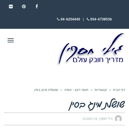
FLICKR
PINTEREST
FACEBOOK
04-6254440
|
054-4738536
תפריט
דף הבית
»
קטגוריות
»
חומר רקע - אסיה
»
שושלת מינג בסין
שושלת מינג בסין
גילי חסקין
אין תגובות