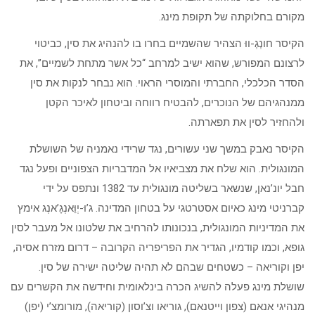
מקורם בחלוקתה של תקופת מינג.
הקיסר חונְגְ-ווּ הצהיר שהשמיים בחרו בו להנהיג את סין, כביטוי
לרצונם המפורש, שהוא ישיב למרחב “כל אשר מתחת לשמיים”, את
הסדר הכלכלי, החברתי והמוסרי הראוי. הוא נבחר לנקות את סין
ממנהגיהם של הנוכרים, להבטיח רווחה וביטחון לאיכר הקטן
ולהחזיר לסין את תפארתה.
הקיסר נאבק במשך שני עשורים, נגד שרידי נאמניה של השושלת
המונגולית. הוא שלח את מצביאיו אל המדבריות הצפוניים ופעל נגד
חבל יונ’נאן, שנשאר בשליטה מונגולית עד 1382 ונתפס על ידי
קברניטי מינג כאיום אסטרטגי על בטחון המדינה. ג’וּ-יְוֵּאנְגָ’אנְג אימץ
את המדיניות המונגולית, בנכונותו להרחיב את שלטונו אל מעבר לסין
גופא, וכמו קודמיו, הגדיר את הפריפריה הקרובה – דרום מזרח אסיה,
יפן וקוריאה – כשטחים שבהם לא תהיה שליטה ישירה של סין.
שושלת מינג פעלה להשיג הכרה בינלאומית וחידשה את הקשרים עם
מנהיגי אנאם (צפון וייטנאם), גוריאו וצ’וסון (קוריאה), מורומצ’י (יפן)