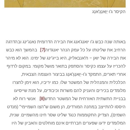
הקיסר ג’וּ יְוֵּאנְגָ’אנְג
באותה שנה כבש ג’ו יואנג’אנג את הבירה הדרומית נאנג’ינג ובהדרגה
הרחיב את שליטתו על כל עמק הנהר יאנגדזה
[7]
. בהמשך הוא כבש
את הבירה של יואן – ח’אנבאליק, היא בייג’ינג של ימינו. הוא לא מיהר
להכריז על עצמו כקיסר והסתפק בתואר מושל מקומי. במקום לרדוף
אחרי תארים, התמקד ג’וּ-יְוֵּאנְגָ’אנְג בביצור העצמה הצבאית,
הכלכלית והמנהלית של המשטר שלו. כמו יריביו, הוא זימן לחצרו
מלומדים בכירים והעניק להם משרות וכיבודים, על מנת שייסיעו
בבניית התשתית האזרחית של המשטר החדש
[8]
. אנשי רוח לא
היססו להתייצב במחנה המורדים, הן משום ש”הצו השמיימי” (מנדט
השמים), הצדיק התקוממות כנגד שליט שסר חינו מהשמיים. שנית,
המלומדים ידעו שפערים חברתיים אינם מוחלטים והאביון של היו