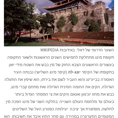
השער הדרומי של דאלי. באידובות WIKIPEDIA
תקופת מינג מתחלקת לחמישים השנים הראשונות ולשאר התקופה.
בעשורים הראשונים הצבא החזק של סין כבש את השטח מידי יואן.
בתקופתו של הקיסר
יונג-לה
(קיסר מינג השלישי) נבנתה העיר
האסורה בבייג’ינג והוא העביר לשם את בירתו, הוא שיפץ את התעלה
הגדולה, הקים את החומה הסינית הגדולה ואת מתחם קברי מינג,
כבש את מחוז יונ’נאן ואנאם והקים את צי המסחר הגדול ביותר
בעולם עד מלחמת העולם השנייה. בחלקה השני של מינג הפכה סין
לחלשה, מסתגרת אך יציבה. יעילותה כפטרון העל של השליטים
המקומיים התערערה במהירה. גם סחר החוץ איבד את חשיבותו. הוא