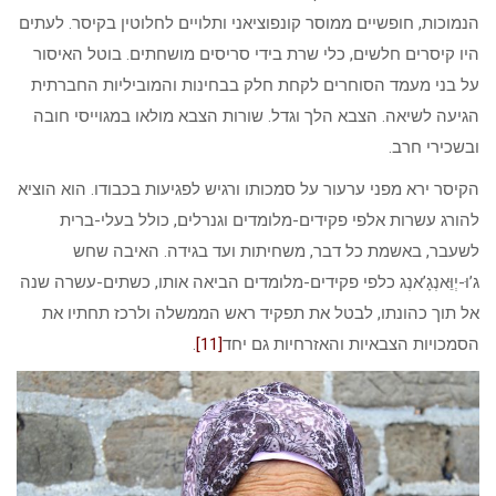
הנמוכות, חופשיים ממוסר קונפוציאני ותלויים לחלוטין בקיסר. לעתים
היו קיסרים חלשים, כלי שרת בידי סריסים מושחתים. בוטל האיסור
על בני מעמד הסוחרים לקחת חלק בבחינות והמוביליות החברתית
הגיעה לשיאה. הצבא הלך וגדל. שורות הצבא מולאו במגוייסי חובה
ובשכירי חרב.
הקיסר ירא מפני ערעור על סמכותו ורגיש לפגיעות בכבודו. הוא הוציא
להורג עשרות אלפי פקידים-מלומדים וגנרלים, כולל בעלי-ברית
לשעבר, באשמת כל דבר, משחיתות ועד בגידה. האיבה שחש
ג’וּ-יְוֵּאנְגָ’אנְג כלפי פקידים-מלומדים הביאה אותו, כשתים-עשרה שנה
אל תוך כהונתו, לבטל את תפקיד ראש הממשלה ולרכז תחתיו את
הסמכויות הצבאיות והאזרחיות גם יחד
[11]
.