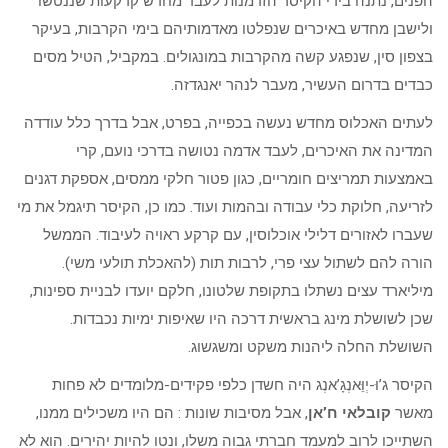
הפנים, נתנה בידי הקיסר הזדמנות לעבד מחדש קרקעות שננטשו
ולישבן מחדש באיכרים שנפלטו מאדמותיהם בימי הקרבות, בעיקר
בצפון סין, שנפגע קשה מהקרבות במונגולים. במקביל, הטיל מסים
כבדים בדרום העשיר, מעבר לנהר יאנגדזה.
לעתים האכלוס מחדש נעשה בכפייה, בפרט, אבל בדרך כלל עודדה
המדינה את האיכרים, לעבד אדמה נטושה בדרכי נועם, קרי
באמצעות תמריצים חומריים, כגון פטור חלקי ממסים, אספקת דגנים
לזריעה, חלוקת כלי עבודה ובהמות ועוד. כמו כן, הקיסר תיגמל את מי
שעברו לאזורים דלילי אוכלוסין, עם קרקע ראויה לעיבוד. הממשל
הורה להם לשתול עצי פרי, לרבות תות (להאכלת תולעי משי).
מיליארד עצים נשתלו בתקופת שלטונו, חלקם יועדו לבניית ספינות,
שכן לשושלת מינג בראשית דרכה היו שאיפות ימיות נכבדות.
השושלת החלה ליהנות משקט ומשגשוג.
הקיסר ג’וּ-יְוֵּאנְגָ’אנְג היה חשדן כלפי פקידים-מלומדים לא פחות
מאשר
קובלאי ח’אן
, אבל מסיבות שונות : הם היו משכילים ממנו,
השתייכו לרוב למעמד חברתי גבוה משלו, ונטו להיות יהירים. הוא לא