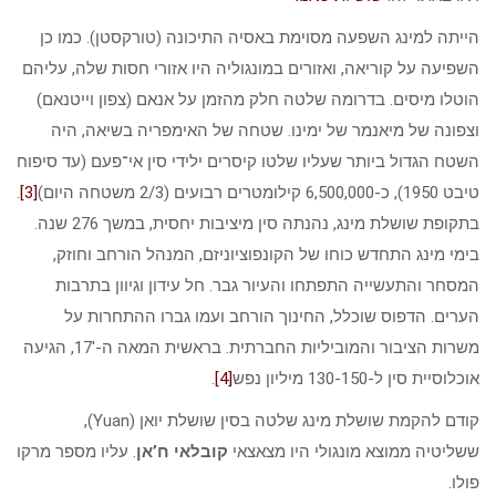
הייתה למינג השפעה מסוימת באסיה התיכונה (טורקסטן). כמו כן
השפיעה על קוריאה, ואזורים במונגוליה היו אזורי חסות שלה, עליהם
הוטלו מיסים. בדרומה שלטה חלק מהזמן על אנאם (צפון וייטנאם)
וצפונה של מיאנמר של ימינו. שטחה של האימפריה בשיאה, היה
השטח הגדול ביותר שעליו שלטו קיסרים ילידי סין אי־פעם (עד סיפוח
טיבט 1950), כ-6,500,000 קילומטרים רבועים
(2/3 משטחה היום)
[3]
.
בתקופת שושלת מינג, נהנתה סין מיציבות יחסית, במשך 276 שנה.
בימי מינג התחדש כוחו של הקונפוציוניזם, המנהל הורחב וחוזק,
המסחר והתעשייה התפתחו והעיור גבר. חל עידון וגיוון בתרבות
הערים. הדפוס שוכלל, החינוך הורחב ועמו גברו ההתחרות על
משרות הציבור והמוביליות החברתית. בראשית המאה ה-17′, הגיעה
אוכלוסיית סין ל-130-150 מיליון נפש
[4]
.
קודם להקמת שושלת מינג שלטה בסין שושלת יואן (Yuan),
ששליטיה ממוצא מונגולי היו מצאצאי
קובלאי ח’אן
. עליו מספר מרקו
פולו.