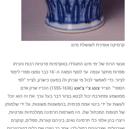
קרמיקה אופינית לשושלת מינג
אנשי הרוח של ימי מינג התגודדו באקדמיות פרטיות רבות והניחו
ספרות מחקר ענפה. עד לסוף המאה ה-16′ כבר נפוצו ספרי לימוד
לציור, כדי לאפשר לכול מי שניחן ולו במעט כישרון, לצייר “לפי
הספר”. הצייר
צונג צ’י צ’אנג
(1555-1636) הכריז שרק אדם
ממושמע ומתורבת יכול לבטא בציור דבר בעל ערך. את זה הוא יוכל
לעשות על ידי ביטוי אמת פנימית, בהפשטות פשוטות, על ידי שלמותן
של תנופות המכחול שלו. היו משרפות חרסינה ממלכתיות ופרטיות,
וייצרו בהן אלפי כלי חרסינה נאים, ביניהם קערות, ספלים, קנקנים
ואגרטלים, שצבעיהם כחול-לבן. אחר כך נוצרו שם כלים דקורטיביים