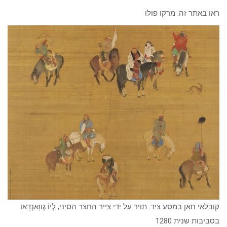
ראו באתר זה: מרקו פולו
קובלאי חאן במסע ציד. תויר על ידי צייר החצר הסיני, לְיוֹ גְווָאנְדָאו
בסביבות שנית 1280