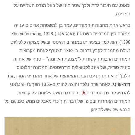
וכאוס, עם חיבור לדת ולכך שסר חינו של בעל מנדט השמיים על
המדינה.
בראש אחת מחבורות המורדים, עמד בן למשפחת אריסים ענייה
ממזרח סין המרכזית בשם
ג’וּ יְוֵּאנְגָ’אנְג
(Zhū yuánzhāng, 1328-
1398). הוא למד בצעירותו במנזר בודהיסטי ובשל מצוקה כלכלית,
נשלח מהמנזר לקבץ נדבות. ב-1352 הצטרף לאחת מקבוצות
המורדים הרבות הקשורות ל”מצנפת האדומה” – סניף של אחווה
סינית סודית, של אינטלקטואלים בודהיסטים, המכונה “הלוטוס
הלבן”. הוא התחתן עם הבת המאומצת של אחד ממנהיגי המרד,
גְווֹ
דְזְה-שִׂינְג.
לאחר שזה נלכד והוצא להורג ב-1356 הפך ג’ו יואנג’אנג
למנהיג קבוצת המורדים
[6]
. בהדרגה השיג עליונות על קבוצות
המורדים האחרות ובסופו של דבר, תוך כדי מאבקים ממשוכים, גם על
הצבא של שושלת יואן.