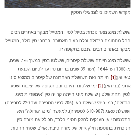
מקדש השמים. צילום: גילי חסקין
שושלת מינג מאד נוכחת בטיול לסין. המטייל מבקר באתרים רבים,
החל מהחומה הגדולה וכלה בעיר האסורה. ברחבי סין כולה, המטייל
מבקר באתרים רבים שנבנו בתקופה זו.
שושלת מינג הייתה שושלת קיסרים, ששלטו בסין במשך 276 שנים,
מ-1368 ועד 1644, (ועוד 39 שנים בדרום סין עד לסיום הכנעת
טאיוואן)
[1]
. הייתה זאת השושלת האחרונה של קיסרים ממוצא סיני
אתני (בני האן).
[2]
ימי שלטונה היו ברובם תקופה של יציבות ושפע
לסין. תחת שלטון שושלת מינג הייתה קרויה סין “אימפריית מינג
הגדולה”, כמו בימי שושלת האן (206 לפני הספירה ועד 220 לספירה)
ושושלת טאנג (618-907 לספירה). למעשה “מינג הגדולה” היא
התכנסות יואן הענקית לחלק הסיני בלבד, הכולל את מזרח סין
הנוכחית, בתוספת חלק גדול של מזרח סיביר. אולם שטחי החסות