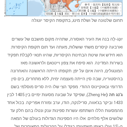
תחום שלטונה של ושלת מינג, בתקופת הקיסר יונגלה
יוּנְג-לֶה בנה את העיר האסורה, שתהיה מקום מושבם של עשרים
וארבעה קיסרים משתי שושלות, מעתה ועד תום תקופת הקיסרות.
הוא חידש את שיטת הבחינות הקיסריות, שהיוו תנאי לקבלת תפקיד
בשירות המדינה. הוא סיפח את צפון וייטנאם ולראשונה מאז
המונגולים, היווה איום על יפן. תקופתו הייתה הראשונה והאחרונה
בהיסטוריה, שבה סין הייתה מעצמה ימית, ללא מתחרים, בים סין
הדרומי ובאוקיינוס ההודי. מפקד הצי שלו היה סריס מוסלמי בשם
ג’נג חה (
Zheng He), שפיקד על שבעה מסעות ימיים בין 1405 לבין
1433 וביקר בג’אווה, סרילנקה, הודו, ערב ומזרח אפריקה. בכול אחד
מהמסעות הללו השתתפו עשרות ספינות ענק ונטלו בהם חלק עד
שלושים אלף מלחים. אלו היו הספינות הגדולות בעולם של המאה
ה-15′ ועלו באופן משמעותי בגודלן על הקרוולות המאוחרות של