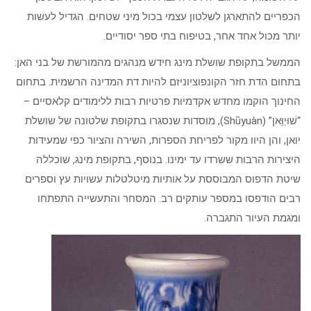
הכפריים להתארגן לשלטון עצמי בכול מיני שטחים. הגדיל לעשות
יותר מכול אחד אחר, בטיפוח בתי ספר יסודיים.
הממשל בתקופת שושלת מינג חידש מנהגים מהמורשת של בני האן:
בתחום הדת חזר הקונפוציוניזם להיות דת המדינה הרשמית. בתחום
החינוך הוקמו מחדש אקדמיות פרטיות רבות ללימודים קלאסיים –
“שׁוּיְוֵּאן” (Shūyuàn), מוסדות שנסגרו בתקופת שלטונה של שושלת
יואן, והן היוו מקור לפריחת הספרות, השירה והציור כפי שמעידות
היצירות הרבות ששרדו עד ימינו. בנוסף, בתקופת מינג, שוכללה
שיטת הדפוס המבוססת על אותיות מיטלטלות עשויות עץ וספרים
רבים הודפסו במספר עותקים רב. המסחר והתעשייה התפתחו
ומגמת העיור התגברה.