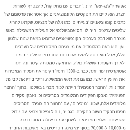
אפשר ל”ג’נג-יוּאוּ”, היינו, ‘חברים עם מחלוקות’, להצטרף לשורות
חצרו. הוא קיים את הטקסים הקונפוציאניים, אך אסר את פרסומם של
כתבים קונפוציאניים ‘בעייתיים’ כמו אלה של מנציוס, שקראו להרוג
שליטים עריצים. היה לו יחס אמביוולנטי אל העילית המשכילה. באופן
מוצהר הוא דבק בערכים הקונפוציאניים שדוכאו במאה שנות שלטון
יואן. הוא ראה במלומדים את מייצגיהם המסורתיים של הערכים
הללו, אבל הוא ניסה למזער את כוחם החברתי והפוליטי. בימיו
ולאורך תקופת השושלת כולה, התחזקה סמכותה קיסר ונהייתה
אוטוקרטית עוד יותר. כבר ב-1380 חיסל הקיסר את תפקיד המזכירות
ואת היועץ הראשי, כמו גם את ראש הממשלה, וריכז בידיו את קביעת
המדיניות. “החצר הפנימית” הייתה לכוח מכריע בשלטון. בתוך “החצר
הפנימית” נאבקו הפקידים המלומדים בסריסים וכן נאבקו פקידים
מלומדים אלה, שכונו “מזכירים”, עם “החצר החיצונית”. הסריסים
תפסו תפקיד חשוב בחקירה, בגבייה, ניהול ופיקוד צבאי. עם גידול
השפעתם, נאלצו המדינאים לשתף עמם פעולה. מספרם גדל
מ-10,000 ל-70,000 בסוף ימי מינג. הסריסים באו משכבות החברה