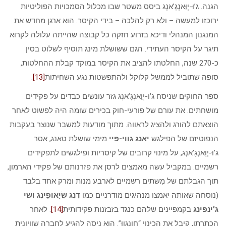
הגנה. ג’וּ-יְוֵּאנְגָ’אנְג ביסס משטר שבו מכלול הסמכויות הפוליטיות
ירוכזו למעשה – ולא רק להלכה – בידי הקיסר. הוא ארגן מחדש את
המנגנון המנהלי ודיכא בזרוע חזקה כל קבוצה שהייתה עלולה לקרוא
תיגר על הקיסר העתידי. הגם ששושלת מינג תוסיף לשלוט בסין
כ-270 שנה, החלטתו להציב את הקיסר במוקד קבלת ההחלטות,
סופה שתוביל לממשל קלוקל ולהתפשטות נגע השחיתות
[13]
.
ספר החוקים שניסח ג’וּ-יְוֵּאנְגָ’אנְג גזר עונשים כבדים על פקידים
מושחתים. את עורם של פורעי-חוק בכירים שומה היה לפשוט לאחר
הוצאתם להורג ולהציג לראווה. מתוך מודעות למשבר שנוצר בעקבות
הנפוטיזם של הפילגש
יאנג גווי-פיי
מימי שושלת טאנג, אסר
ג’וּ-יְוֵּאנְגָ’אנְג, על מינוי קרובים של קיסריות ופילגשים לתפקידים
רשמיים. במקביל עשה מאמצים לרסן את פזרנותם של פקידי הארמון,
תוך הגבלתם של מִשתים רשמיים לארבע מנות ומרק אחד בלבד
(נוסחה שאותה יאמצו מנהיגים מודרניים כמו
דֶנְג שְׂיָאופִּינְג
ושׂי
ג’ינפּינג
בקמפיינים שלהם כנגד בזבזנות פקידותית
[14]
. לאחר
הכתרתו, קיבל את הכינוי “חונְגְווּ”. הוא ניסה להגיע לחברה שוויונית