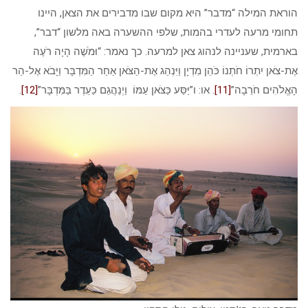
הוראת המילה “מדבר” היא מקום שבו מדבירים את הצאן, היינו
תחומי מרעה לעדרי בהמות, שלפי ההשערה באה מלשון “דבר”,
בארמית, שעניינה לנהוג צאן למרעה. כך נאמר: “וּמֹשֶׁה הָיָה רֹעֶה
אֶת-צֹאן יִתְרוֹ חֹתְנוֹ כֹּהֵן מִדְיָן וַיִּנְהַג אֶת-הַצֹּאן אַחַר הַמִּדְבָּר וַיָּבֹא אֶל-הַר
הָאֱלֹהִים חֹרֵבָה”
[11]
. או: ו”יַּסַּע כַּצֹּאן עַמּוֹ וַיְנַהֲגֵם כַּעֵדֶר בַּמִּדְבָּר”
[12]
.