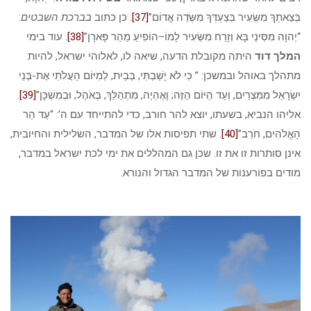
בְּצֵאתְךָ מִשֵּׂעִיר בְּצַעְדְּךָ מִשְּׂדֵה אֱדוֹם”
[37]
. כן כתוב
בברכת השבטים
:
“יְהוָה מִסִּינַי בָּא וְזָרַח מִשֵּׂעִיר לָמוֹ–הוֹפִיעַ מֵהַר פָּארָן”
[38]
. עוד בימי
המלך דוד
היתה מקובלת הדעה, שיאה לו, לאלוהי ישראל, להיות
מתהלך באוהל ובמשכן: ” כִּי לֹא יָשַׁבְתִּי, בְּבַיִת, לְמִיּוֹם הַעֲלֹתִי אֶת-בְּנֵי
יִשְׂרָאֵל מִמִּצְרַיִם, וְעַד הַיּוֹם הַזֶּה; וָאֶהְיֶה, מִתְהַלֵּךְ, בְּאֹהֶל, וּבְמִשְׁכָּן”
[39]
.
אליהו הנביא, בשעתו, יוצא להר חורב, כדי להתייחד עם ה’: “עַד הַר
הָאֱלֹהִים, חֹרֵב”
[40]
. שתי תפיסות אלו של המדבר, השלילית והחיובית,
אינן סותרות זו את זו. שכן גם המהללים את ימי לכת ישראל במדבר,
מודים בפורענות של המדבר הגדול והנורא.