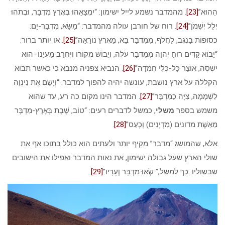
הַהוּא”
[23]
. מהמדבר נשמע לייל ישימון: “יִמְצָאֵהוּ בְּאֶרֶץ מִדְבָּר, וּבְתֹהוּ
יְלֵל יְשִׁמֹן”
[24]
. רוח של חורבן עולה מהמדבר: “מַשָּׂא, מִדְבַּר-יָם:
כְּסוּפוֹת בַּנֶּגֶב, לַחֲלֹף, מִמִּדְבָּר בָּא, מֵאֶרֶץ נוֹרָאָה”
[25]
. או יותר ברור:
“יָבוֹא קָדִים רוּחַ יְהוָה מִמִּדְבָּר עֹלֶה, וְיֵבוֹשׁ מְקוֹרוֹ וְיֶחֱרַב מַעְיָנוֹ–הוּא
יִשְׁסֶה, אוֹצַר כָּל-כְּלִי חֶמְדָּה”
[26]
. הנביא צפניה מנבא כי כאשר תבוא
הקללה על ארץ נושבת, עונשה יהיה להפוך למדבר: “וְיָשֵׂם אֶת נִינְוֵה
לִשְׁמָמָה, צִיָּה כַּמִּדְבָּר”
[27]
. המדבר הינו מקום כה רע, עד שהוא
משמש בספר
משלי
, כמשל לדברים רעים: “טוֹב, שֶׁבֶת בְּאֶרֶץ-מִדְבָּר
מֵאֵשֶׁת מדונים (מִדְיָנִים) וָכָעַס”
[28]
.
אלא, שהמושג “מדבר” מקיף יותר ולעתים הוא כולל בתוכו אף את
שולי הארץ שעל גבולה ישימון, את נאות המדבר ואפילו את הישובים
שבשוליו. כך למשל,” שְׂאוּ מִדְבָּר וְעָרָיו”
[29]
.