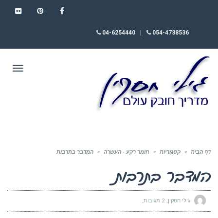
FLICKR
PINTEREST
FACEBOOK
04-6254440
|
054-4738536
תפריט
דף הבית
»
קטגוריות
»
חומר רקע - העשרה
»
המדבר בתרבות
המדבר בתרבות
גילי חסקין
2 תגובות