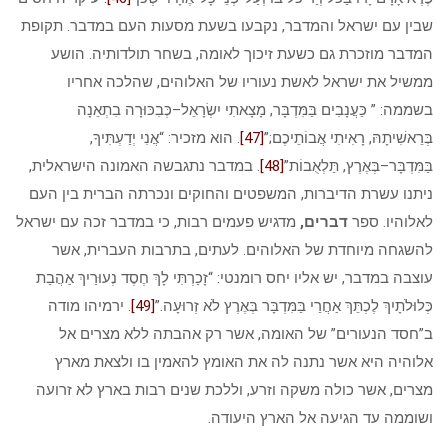
שבין עם ישראל והמדבר, נקבעו בשעת מסעות העם במדבר. תקופת
המדבר מוזכרת גם כשעת זיכוך לאומה, בשחר תולדותיה. הושע
ממשיל את ישראל לאשת נעוריו של האלוהים, שהלכה אחריו
בשממה: ” כַּעֲנָבִים בַּמִּדְבָּר, מָצָאתִי יִשְׂרָאֵל–כְּבִכּוּרָה בִתְאֵנָה
בְּרֵאשִׁיתָהּ, רָאִיתִי אֲבוֹתֵיכֶם;”
[47]
. הוא מזכיר: “אֲנִי יְדַעְתִּיךָ,
בַּמִּדְבָּר–בְּאֶרֶץ, תַּלְאֻבוֹת”
[48]
. במדבר נתגבשה האמונה הישראלית,
ניתנו עשרת הדיברות, המשפטים והחוקים ונכרתה הברית בין העם
לאלוהיו. ספר
דברים,
מדגיש פעמים רבות, כי במדבר זכה עם ישראל
להשגחה מיוחדת של האלוהים. לעתים, בתרבות העברית, אשר
עוצבה במדבר, יש אליו יחס רומנטי: “זָכַרְתִּי לָךְ חֶסֶד נְעוּרַיִךְ אַהֲבַת
כְּלוּלֹתָיִךְ לֶכְתֵּךְ אַחֲרַי בַּמִּדְבָּר בְּאֶרֶץ לֹא זְרוּעָה.”
[49]
. ירמיהו מודה
ב”חסד הנעורים” של האומה, אשר רק אהבתה ללא מצרים אל
אלוהיה היא אשר נתנה לה את האומץ להאמין בו ולצאת מארץ
מצרים, אשר כולה משקה וזרע, וללכת שנים רבות בארץ לא זרועה
ושוממה עד הגיעה אל הארץ היעודה.