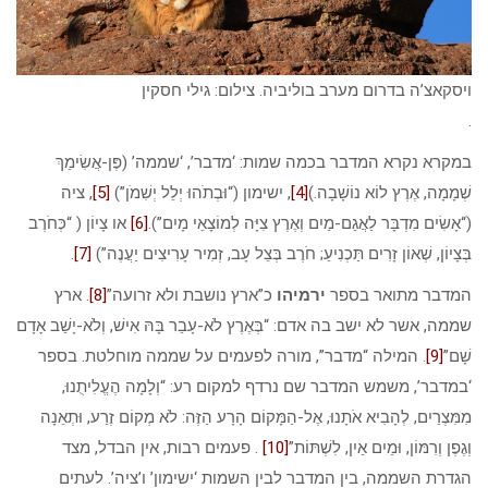
ויסקאצ’ה בדרום מערב בוליביה. צילום: גילי חסקין
.
במקרא נקרא המדבר בכמה שמות: ‘מדבר’, ‘שממה’ (פֶּן-אֲשִׂימֵךְ
שְׁמָמָה, אֶרֶץ לוֹא נוֹשָׁבָה.)
[4]
, ישימון (“וּבְתֹהוּ יְלֵל יְשִׁמֹן”)
[5]
, ציה
(“אָשִׂים מִדְבָּר לַאֲגַם-מַיִם וְאֶרֶץ צִיָּה לְמוֹצָאֵי מָיִם”).
[6]
או צָיוֹן ( “כְּחֹרֶב
בְּצָיוֹן, שְׁאוֹן זָרִים תַּכְנִיעַ; חֹרֶב בְּצֵל עָב, זְמִיר עָרִיצִים יַעֲנֶה”)
[7]
.
המדבר מתואר בספר
ירמיהו
כ”ארץ נושבת ולא זרועה”
[8]
. ארץ
שממה, אשר לא ישב בה אדם: “בְּאֶרֶץ לֹא-עָבַר בָּהּ אִישׁ, וְלֹא-יָשַׁב אָדָם
שָׁם”
[9]
. המילה “מדבר”, מורה לפעמים על שממה מוחלטת. בספר
‘במדבר’, משמש המדבר שם נרדף למקום רע: “וְלָמָה הֶעֱלִיתֻנוּ,
מִמִּצְרַיִם, לְהָבִיא אֹתָנוּ, אֶל-הַמָּקוֹם הָרָע הַזֶּה: לֹא מְקוֹם זֶרַע, וּתְאֵנָה
וְגֶפֶן וְרִמּוֹן, וּמַיִם אַיִן, לִשְׁתּוֹת”
[10]
. פעמים רבות, אין הבדל, מצד
הגדרת השממה, בין המדבר לבין השמות ‘ישימון’ ו’ציה’. לעתים