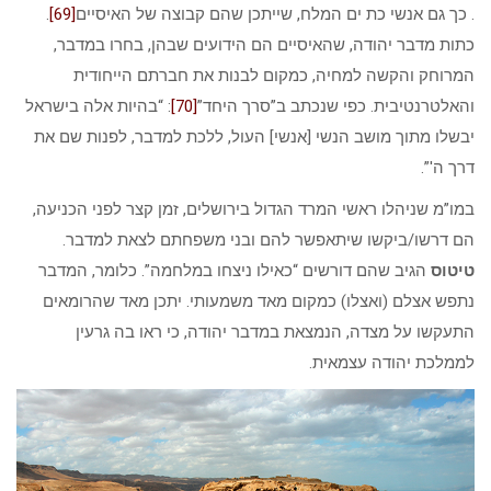
. כך גם אנשי כת ים המלח, שייתכן שהם קבוצה של האיסיים
[69]
.
כתות מדבר יהודה, שהאיסיים הם הידועים שבהן, בחרו במדבר,
המרוחק והקשה למחיה, כמקום לבנות את חברתם הייחודית
והאלטרנטיבית. כפי שנכתב ב”סרך היחד”
[70]
: “בהיות אלה בישראל
יבשלו מתוך מושב הנשי [אנשי] העול, ללכת למדבר, לפנות שם את
דרך ה'”.
במו”מ שניהלו ראשי המרד הגדול בירושלים, זמן קצר לפני הכניעה,
הם דרשו/ביקשו שיתאפשר להם ובני משפחתם לצאת למדבר.
טיטוס
הגיב שהם דורשים “כאילו ניצחו במלחמה”. כלומר, המדבר
נתפש אצלם (ואצלו) כמקום מאד משמעותי. יתכן מאד שהרומאים
התעקשו על מצדה, הנמצאת במדבר יהודה, כי ראו בה גרעין
לממלכת יהודה עצמאית.