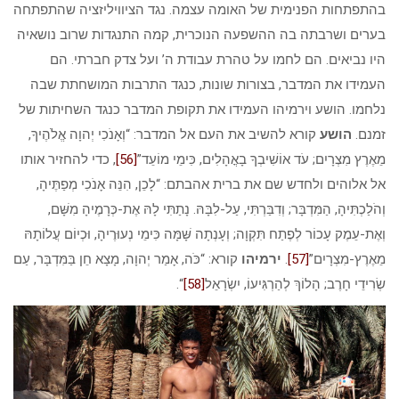
בהתפתחות הפנימית של האומה עצמה. נגד הציוויליזציה שהתפתחה
בערים ושרבתה בה ההשפעה הנוכרית, קמה התנגדות שרוב נושאיה
היו נביאים. הם לחמו על טהרת עבודת ה’ ועל צדק חברתי. הם
העמידו את המדבר, בצורות שונות, כנגד התרבות המושחתת שבה
נלחמו. הושע וירמיהו העמידו את תקופת המדבר כנגד השחיתות של
זמנם.
הושע
קורא להשיב את העם אל המדבר: “וְאָנֹכִי יְהוָה אֱלֹהֶיךָ,
מֵאֶרֶץ מִצְרָיִם; עֹד אוֹשִׁיבְךָ בָאֳהָלִים, כִּימֵי מוֹעֵד”
[56]
, כדי להחזיר אותו
אל אלוהים ולחדש שם את ברית אהבתם: “לָכֵן, הִנֵּה אָנֹכִי מְפַתֶּיהָ,
וְהֹלַכְתִּיהָ, הַמִּדְבָּר; וְדִבַּרְתִּי, עַל-לִבָּהּ. נָתַתִּי לָהּ אֶת-כְּרָמֶיהָ מִשָּׁם,
וְאֶת-עֵמֶק עָכוֹר לְפֶתַח תִּקְוָה; וְעָנְתָה שָּׁמָּה כִּימֵי נְעוּרֶיהָ, וּכְיוֹם עֲלוֹתָהּ
מֵאֶרֶץ-מִצְרָיִם”
[57]
.
ירמיהו
קורא: “כֹּה, אָמַר יְהוָה, מָצָא חֵן בַּמִּדְבָּר, עַם
שְׂרִידֵי חָרֶב; הָלוֹךְ לְהַרְגִּיעוֹ, יִשְׂרָאֵל
[58]
“.