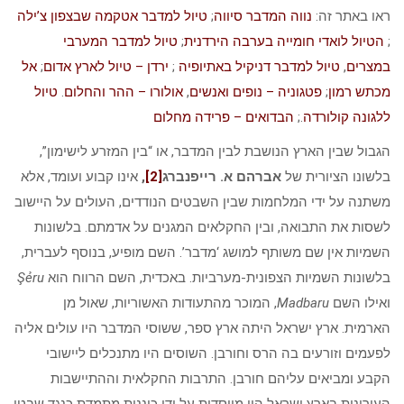
ראו באתר זה:
נווה המדבר סיווה
;
טיול למדבר אטקמה שבצפון צ’ילה
;
הטיול לואדי חומייה בערבה הירדנית
;
טיול למדבר המערבי
במצרים
,
טיול למדבר דניקיל באתיופיה
;
ירדן – טיול לארץ אדום
;
אל
מכתש רמון
;
פטגוניה – נופים ואנשים
,
אולורו – ההר והחלום
.
טיול
ללגונה קולורדה
.;
הבדואים – פרידה מחלום
הגבול שבין הארץ הנושבת לבין המדבר, או “בין המזרע לישימון”,
בלשונו הציורית של
אברהם א. רייפנברג
[2]
,
אינו קבוע ועומד, אלא
משתנה על ידי המלחמות שבין השבטים הנודדים, העולים על היישוב
לשסות את התבואה, ובין החקלאים המגנים על אדמתם. בלשונות
השמיות אין שם משותף למושג ‘מדבר’. השם מופיע, בנוסף לעברית,
בלשונות השמיות הצפונית-מערביות. באכדית, השם הרווח הוא
Şẻru
ואילו השם
Madbaru
, המוכר מהתעודות האשוריות, שאול מן
הארמית. ארץ ישראל היתה ארץ ספר, ששוסי המדבר היו עולים אליה
לפעמים וזורעים בה הרס וחורבן. השוסים היו מתנכלים ליישובי
הקבע ומביאים עליהם חורבן. התרבות החקלאית וההתיישבות