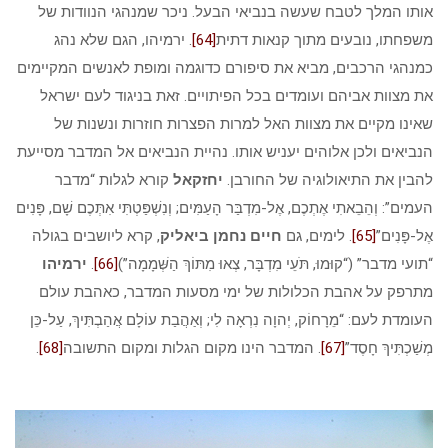
אותו המלך לטבח שעשה בנביאי הבעל. ניכר שמנהגי הנוודות של
משפחתו, נובעים מתוך קנאות דתית
[64]
. ירמיהו, הגם שלא נהג
כמנהגי הרכבים, מביא את סיפורם כדוגמה ומופת לאנשים המקיימים
את מצוות אביהם ועומדים בכל הפיתויים. זאת בניגוד לעם ישראל
שאינו מקיים את מצוות האל למרות הפצרות חוזרות ונשנות של
הנביאים ולכן אלוהים יעניש אותו. נהיית הנביאים אל המדבר מסייעת
להבין את התיאולוגיה של החורבן.
יחזקאל
קורא לגלות “מדבר
העמים”: וְהֵבֵאתִי אֶתְכֶם, אֶל-מִדְבַּר הָעַמִּים; וְנִשְׁפַּטְתִּי אִתְּכֶם שָׁם, פָּנִים
אֶל-פָּנִים”
[65]
. לימים, גם
חיים נחמן ביאליק
, קרא ליושבים בגולה
“תועי מדבר” (“קוּמוּ, תֹּעֵי מִדְבָּר, צְאוּ מִתּוֹךְ הַשְּׁמָמָה”)
[66]
.
ירמיהו
מתרפק על אהבת הכלולות של ימי מסעות המדבר, כאהבת עולם
העומדת לעם: “מֵרָחוֹק, יְהוָה נִרְאָה לִי; וְאַהֲבַת עוֹלָם אֲהַבְתִּיךְ, עַל-כֵּן
מְשַׁכְתִּיךְ חָסֶד”
[67]
. המדבר הינו מקום הגלות ומקום התשובה
[68]
.