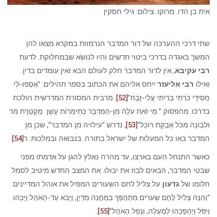
אית בן הדו. מרוקו. צילום: גילי חסקין
שתי דרכי ההערכה של דור המדבר הנרמזות במקרא מצאו להן
המשך באגדה בדרכי ביטוי חדשים והיו לנושא שבמחלוקת. לדעת
רבי עקיבא
, אין לדור המדבר חלק לעולם הבא ואין עומדים בדין.
ואילו
רבי אליעזר
ייחס אליהם את הכתוב בספר תהילים: “אִסְפוּ-לִי
חֲסִידָי כֹּרְתֵי בְרִיתִי עֲלֵי-זָבַח”
[52]
. מרבית המסורת המדרשית הולכת
בדרכו. מהפסוק ” מִי זֹאת עֹלָה מִן-הַמִּדְבָּר כְּתִימְרוֹת עָשָׁן מְקֻטֶּרֶת מֹר
וּלְבוֹנָה מִכֹּל אַבְקַת רוֹכֵל”
[53]
, נדרש “עילויה מן המדבר”, שכן מן
המדבר באו כל המעלות של ישראל בתורה. בנבואה ובמלכות. ר
[54]
.
כאשר התנחל העם בארצו, עד מהרה נאלץ להגן על אדמתו מפני
שבטי המדבר, הבאים לבוז את יבולו. את המצב החדש מיטיב לסמל
חלומו של
גדעון
על צליל לחם השעורים המפיל את אוהל המדיינים:
“וְהִנֵּה צְלִיל לֶחֶם שְׂעֹרִים מִתְהַפֵּךְ בְּמַחֲנֵה מִדְיָן, וַיָּבֹא עַד-הָאֹהֶל וַיַּכֵּהוּ
וַיִּפֹּל וַיַּהַפְכֵהוּ לְמַעְלָה, וְנָפַל הָאֹהֶל”
[55]
.