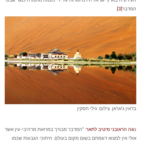
העירונית בארץ ישראל היו מיוסדות על ידי כוננות מתמדת כנגד שבטי
המדבר
[3]
.
בדאין ג’אראן. צילום: גילי חסקין
נ
וגה הראובני מיטיב לתאר
: “המדבר מבורך במראות מרהיבי-עין אשר
אולי אין למצוא דוגמתם בשום מקום בעולם. חיתוכי הגבעות שכמו