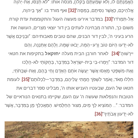
הֶאֱמַנְתֶּם לוֹ, וְלֹא שְׁמַעְתֶּם בְּקֹלוֹ), מנסה אותו: “לֹא תְנַסּוּ, אֶת-יְהוָה
אֱלֹהֵיכֶם, כַּאֲשֶׁר נִסִּיתֶם, בַּמַּסָּה”
[32]
ואף מורד בו: “אַךְ בַּיהוָה,
אַל-תִּמְרֹדוּ”
[33]
. במדבר אירעו מעשה העגל והתקוממות עדת קורח.
משום כך, התורה מבחינה לעתים בין דור יוצאי מצרים, העושה את
הרע בעיני ה’, לבין דור הבנים, שהם טובים מאבותיהם: “וּבְנֵיכֶם אֲשֶׁר
לֹא-יָדְעוּ הַיּוֹם טוֹב וָרָע–הֵמָּה, יָבֹאוּ שָׁמָּה; וְלָהֶם אֶתְּנֶנָּה, וְהֵם
יִירָשׁוּהָ”
[34]
. לאחר חורבן הבית מעלה
יחזקאל
בתקיפות את חטאי
דור המדבר: “וַיַּמְרוּ-בִי בֵית-יִשְׂרָאֵל בַּמִּדְבָּר, בְּחֻקּוֹתַי לֹא-הָלָכוּ
וְאֶת-מִשְׁפָּטַי מָאָסוּ אֲשֶׁר יַעֲשֶׂה אֹתָם הָאָדָם וָחַי בָּהֶם, וְאֶת-שַׁבְּתֹתַי,
חִלְּלוּ מְאֹד; וָאֹמַר לִשְׁפֹּךְ חֲמָתִי עֲלֵיהֶם, בַּמִּדְבָּר—לְכַלּוֹתָם”
[35]
. לעומת
חטאו של העם, שבעטיו העניש אותו ה’, מבליט ספר דברים את
הטובות והנפלאות שעשה ה’ עם העם, שקיימו בתנאים הנוראיים של
המדבר: “… הַמּוֹצִיא לְךָ מַיִם, מִצּוּר הַחַלָּמִישׁ. הַמַּאֲכִלְךָ מָן בַּמִּדְבָּר, אֲשֶׁר
לֹא-יָדְעוּן אֲבֹתֶיךָ”
[36]
.