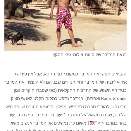
בנאת המדבר של סיווה. צילום: גילי חסקין
הנביאים תפשו את המדבר כמקום זיכוך החטא, אבל אין פירושה
אידיאליזציה של המדבר וחיי הנוודים שבו. הם לא העמידו את המדבר
כנגד חיי השפע של התרבות החקלאית (כפי שסברו חוקרים כגון
Bude, Shtade ואחרים). המדבר נתפש כמקום מקלט לאנשי מצוק
מרי נפש, למורדי חברה ולמחפשי מפלט. הדוגמא הטובה שיותר היא
של דוד, שברח משאול אל המדבר: “וַיֵּשֶׁב דָּוִד בַּמִּדְבָּר בַּמְּצָדוֹת, וַיֵּשֶׁב
בָּהָר בְּמִדְבַּר-זִיף;”
[59]
. משום כך, נמשכים אל המדבר אנשים משולי