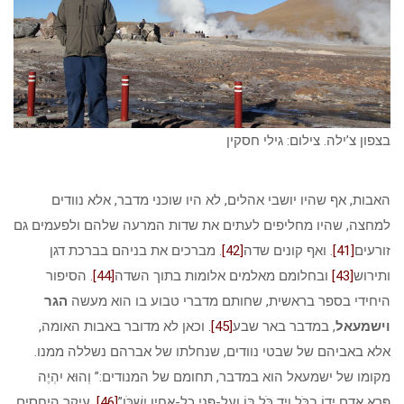
בצפון צ’ילה. צילום: גילי חסקין
האבות, אף שהיו יושבי אהלים, לא היו שוכני מדבר, אלא נוודים
למחצה, שהיו מחליפים לעתים את שדות המרעה שלהם ולפעמים גם
זורעים
[41]
. ואף קונים שדה
[42]
. מברכים את בניהם בברכת דגן
ותירוש
[43]
ובחלומם מאלמים אלומות בתוך השדה
[44]
. הסיפור
היחידי בספר בראשית, שחותם מדברי טבוע בו הוא מעשה
הגר
וישמעאל
, במדבר באר שבע
[45]
. וכאן לא מדובר באבות האומה,
אלא באביהם של שבטי נוודים, שנחלתו של אברהם נשללה ממנו.
מקומו של ישמעאל הוא במדבר, תחומם של המנודים:” וְהוּא יִהְיֶה
פֶּרֶא אָדָם יָדוֹ בַכֹּל וְיַד כֹּל בּוֹ וְעַל-פְּנֵי כָל-אֶחָיו יִשְׁכֹּן”
[46]
. עיקר היחסים