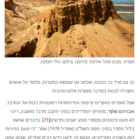
מצדה. מבט מהר אלעזר (דרום). צילום: גילי חסקין
כך גם מרד בר כוכבא, שכתב גט שנמצא במערות, מלמד על אנשים
השכילו לבנות במדבר מסגרת אלטרנטיבית.
אצל סופרים וחוקרים קיימות התייחסויות רומנטיות רבות אל המדבר,
אברהם שקד
, מוותיקי המדריכים בסיני וחובב מדבר מושבע, ריכז
לא מעט ציטוטים מספרי מסע ישנים וחדשים
[71]
. בדברים שנשא
בליל הסדר בסיני, פסח תשל”ט (אפריל 1979) אמר: “כי טעם החירות
הוא בשכרון המרחבים, וטעם זה ידענו וידעו רבים אחרים, שבאו עמנו