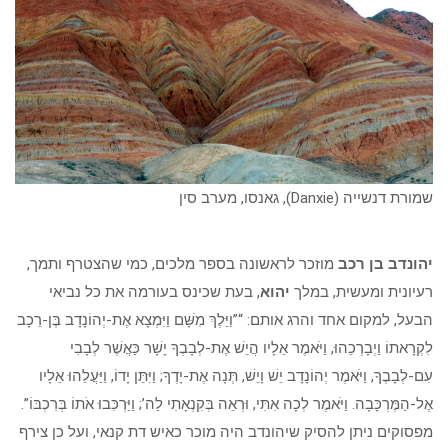
שמורת דנשייה (Danxie), גאנסו, מערב סין
יהונדב בן רכב
מוזכר לראשונה בספר מלכים, כמי שהצטרף ותמך,
רעיונית ומעשית, במלך
יהוא
, בעת שכינס בעורמה את כל נביאי
הבעל, למקום אחד והרג אותם: “”וַיֵּלֶךְ מִשָּׁם וַיִּמְצָא אֶת-יְהוֹנָדָב בֶּן-רֵכָב
לִקְרָאתוֹ וַיְבָרְכֵהוּ, וַיֹּאמֶר אֵלָיו הֲיֵשׁ אֶת-לְבָבְךָ יָשָׁר כַּאֲשֶׁר לְבָבִי
עִם-לְבָבֶךָ, וַיֹּאמֶר יְהוֹנָדָב יֵשׁ וָיֵשׁ, תְּנָה אֶת-יָדֶךָ; וַיִּתֵּן יָדוֹ, וַיַּעֲלֵהוּ אֵלָיו
אֶל-הַמֶּרְכָּבָה. וַיֹּאמֶר לְכָה אִתִּי, וּרְאֵה בְּקִנְאָתִי לַה’; וַיַּרְכִּבוּ אֹתוֹ בְּרִכְבּוֹ”.
מפסוקים ניתן להסיק שיהונדב היה מוכר כאיש דת קנאי, ועל כן צירף