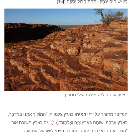
בֵּין-שִׂיחִים יִנְהָקוּ; תַּחַת חָרוּל יְסֻפָּחוּ”
[16]
.
בצפון אוסטרליה. צילום: גילי חסקין
המדבר מתואר על ידי
ירמיהו
כארץ צלמוות: “הַמּוֹלִיךְ אֹתָנוּ בַּמִּדְבָּר,
בְּאֶרֶץ עֲרָבָה וְשׁוּחָה בְּאֶרֶץ צִיָּה וְצַלְמָוֶת”
[17]
, וגם כארץ חשוכת אור:
“הַדּוֹר, אַתֶּם רְאוּ דְבַר-יְהוָה, הֲמִדְבָּר הָיִיתִי לְיִשְׂרָאֵל, אִם אֶרֶץ