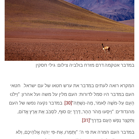
במדבר אטקמה.דרם מזרח בולביה צילום: גילי חסקין
המקרא רואה לעתים במדבר את ערש חטאו של עם ישראל. חטאי
העם במדבר היו סמל לדורות: העם מלין על משה ועל אהרון: “וַיִּלֹּנוּ
הָעָם עַל-מֹשֶׁה לֵּאמֹר, מַה-נִּשְׁתֶּה”
[30]
. במדבר נקעה נפשו של העם
מהנדודים: “וַיִּסְעוּ מֵהֹר הָהָר, דֶּרֶךְ יַם סוּף, לִסְבֹּב אֶת אֶרֶץ אֱדוֹם,
וַתִּקְצַר נֶפֶשׁ הָעָם בַּדָּרֶךְ”
[31]
.
במדבר העם המרה את פי ה’: “וַתַּמְרוּ, אֶת-פִּי יְהוָה אֱלֹהֵיכֶם, וְלֹא