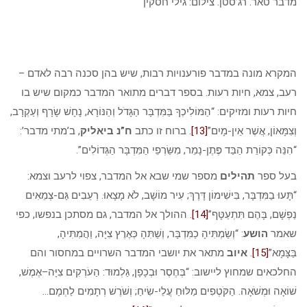
מדבר טאר. רג’סטן. צילום: גילי חסקין
המקרא מונה במדבר פורענויות רבות, שיש בהן סכנה רבה לאדם –
רעב, צמא, חיות רעות. בספר דברים מתואר המדבר כמקום שיש בו
חיות רעות ומזיקים: “הַמּוֹלִיכְךָ בַּמִּדְבָּר הַגָּדֹל וְהַנּוֹרָא, נָחָשׁ שָׂרָף וְעַקְרָב,
וְצִמָּאוֹן, אֲשֶׁר אֵין-מָיִם”
[13]
. ברוח זו כתב
ח”נ ביאליק
, ב’מתי מדבר’:
“הִנֵּה כְּקוֹרַת הַבַּד פֶּתֶן-נָמֵר, מִשַּׂרְפֵי הַמִּדְבָּר הַגְּדוֹלִים”.
בעל ספר
תהילים
מספר שמי שבא אל המדבר, צפוי לרעב וצמא:
“תָּעוּ בַמִּדְבָּר, בִּישִׁימוֹן דָּרֶךְ; עִיר מוֹשָׁב, לֹא מָצָאוּ. רְעֵבִים גַּם-צְמֵאִים
נַפְשָׁם, בָּהֶם תִּתְעַטָּף”
[14]
. ההולך אל המדבר, גם מסתכן בנפשו, כפי
שאמר
הושע
: “וְשַׂמְתִּיהָ כַמִּדְבָּר, וְשַׁתִּהָ כְּאֶרֶץ צִיָּה, וַהֲמִתִּיהָ,
בַּצָּמָא”
[15]
.
איוב
מתאר את יושבי המדבר השרויים במחסור והם
החלכאים שמחוץ ליישוב: “בְּחֶסֶר וּבְכָפָן, גַּלְמוּד: הַעֹרְקִים צִיָּה–אֶמֶשׁ,
שׁוֹאָה וּמְשֹׁאָה. הַקֹּטְפִים מַלּוּחַ עֲלֵי-שִׂיחַ; וְשֹׁרֶשׁ רְתָמִים לַחְמָם…