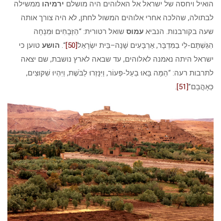
הואיל ויחסה של ישראל אל האלוהים היה מושלם
ירמיהו
ממשילה
לבתולה, שהלכה אחרי אלוהים המשול לחתן, לא היה צורך אותה
שעה בקורבנות. הנביא
עמוס
שואל רטורית: “הַזְּבָחִים וּמִנְחָה
הִגַּשְׁתֶּם-לִי בַמִּדְבָּר, אַרְבָּעִים שָׁנָה–בֵּית יִשְׂרָאֵל
[50]
“.
הושע
טוען כי
ישראל היתה נאמנה לאלוהים, עד שבאה לארץ נושבת, שם יצאה
לתרבות רעה: “הֵמָּה בָּאוּ בַעַל-פְּעוֹר, וַיִּנָּזְרוּ לַבֹּשֶׁת, וַיִּהְיוּ שִׁקּוּצִים,
כְּאָהֳבָם”
[51]
.