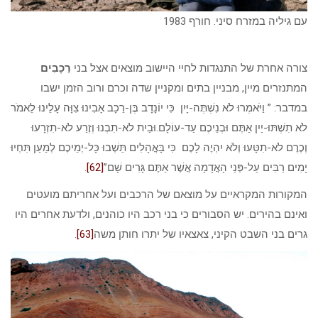
עם גיליה במזרח סיני. חורף 1983
צורה אחרת של התנגדות לחיי היישוב מוצאים אצל בני
רֵכָבִים
המתנזרים מיין, מבניין בתים ומקניין שדה וכרם ורוב הזמן ישבו
במדבר: ” וַיֹּאמְרוּ לֹא נִשְׁתֶּה-יָּיִן כִּי יוֹנָדָב בֶּן-רֵכָב אָבִינוּ צִוָּה עָלֵינוּ לֵאמֹר
לֹא תִשְׁתּוּ-יַיִן אַתֶּם וּבְנֵיכֶם עַד-עוֹלָם.וּבַיִת לֹא-תִבְנוּ וְזֶרַע לֹא-תִזְרָעוּ
וְכֶרֶם לֹא-תִטָּעוּ וְלֹא יִהְיֶה לָכֶם כִּי בָּאֳהָלִים תֵּשְׁבוּ כָּל-יְמֵיכֶם לְמַעַן תִּחְיוּ
יָמִים רַבִּים עַל-פְּנֵי הָאֲדָמָה אֲשֶׁר אַתֶּם גָּרִים שָׁם”
[62]
.
המקורות המקראיים על מוצאם של הרכבים ועל אחריתם מועטים
ואינם בהירים. יש הסבורים כי בני רכב היו כוהנים, ולדעת אחרים היו
גרים בני השבט הקיני, צאצאיו של יתרו חותן משה
[63]
.