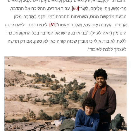
החברה: “יִּתְקַבְּצוּ אֵלָיו כָּל-אִישׁ מָצוֹק וְכָל-אִישׁ אֲשֶׁר-לוֹ נֹשֶׁא, וְכָל-אִישׁ
מַר-נֶפֶשׁ, וַיְהִי עֲלֵיהֶם, לְשָׂר”
[60]
. עבור אחרים, ההליכה אל המדבר,
נובעת מבקשת מנוס, משחיתות החברה: “מִי-יִתְּנֵנִי בַמִּדְבָּר, מְלוֹן
אֹרְחִים, וְאֶעֶזְבָה אֶת-עַמִּי, וְאֵלְכָה מֵאִתָּם”
[61]
. לימים כתב ויליאם ליסט
היט מון (ראה לעייל): “בני אדם, פרשו אל המדבר בכל התקופות, כדי
ללכת לאיבוד, אולי כי אובדן שכזה קורה כאן לא ספק, אם רק תרשה
לעצמך ללכת לאיבוד”.