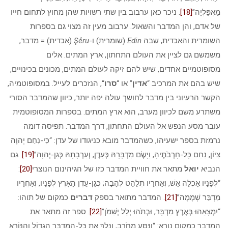
מַאְפֵּלְיָה”
[18]
. ניכר כאן ערבוב בין שתי רשויות שהן מחוץ לתחום חייו
של אדם, והן המדבר והשאול. ערבוב מעין זה מצוי גם בספרות
השומרית והאכדית, שבה
Edin
(שומרית) ו-
Şẻru
(אכדית) = מדבר,
משמשם גם לציין את העולם התחתון, ארץ המתים. אלים
מסופוטמיים אחדים, שיש להם זיקה לעולם המתים, מכונים בכינויים,
שיש בהם את המרכיב “
אדין
” או “
סרו
“, הנזכרים לעייל. במסופוטמיה,
הקשר הרעיוני בין מדבר לחושך עולה יפה יותר, כיוון שהמדבר הסורי
משתרע משם לכיוון מערב, הוא ארץ המתים. בספרות המסופוטמית
עובר מסע הנפש אל העולם התחתון, דרך המדבר. תפיסה דומה
נרמזת בספר ישעיהו, כשהמדבר מובא כניגודו של עדן: “כִּי-נִחַם יְהוָה
צִיּוֹן, נִחַם כָּל-חָרְבֹתֶיהָ, וַיָּשֶׂם מִדְבָּרָהּ כְּעֵדֶן, וְעַרְבָתָהּ כְּגַן-יְהוָה”
[19]
. גם
הנביא
יואל
מתאר את חוויית המדבר כזו של הגיהינום הנוצרי
[20]
:
“לְפָנָיו אָכְלָה אֵשׁ, וְאַחֲרָיו תְּלַהֵט לֶהָבָה; כְּגַן-עֵדֶן הָאָרֶץ לְפָנָיו, וְאַחֲרָיו
מִדְבַּר שְׁמָמָה”
[21]
. המדבר מתואר בספק
דברים
כמקום של תוהו:
“יִמְצָאֵהוּ בְּאֶרֶץ מִדְבָּר, וּבְתֹהוּ יְלֵל יְשִׁמֹן”
[22]
. ספר זה מתאר את
המדבר כמקום נורא: “וַנִּסַּע מֵחֹרֵב, וַנֵּלֶךְ אֵת כָּל-הַמִּדְבָּר הַגָּדוֹל וְהַנּוֹרָא