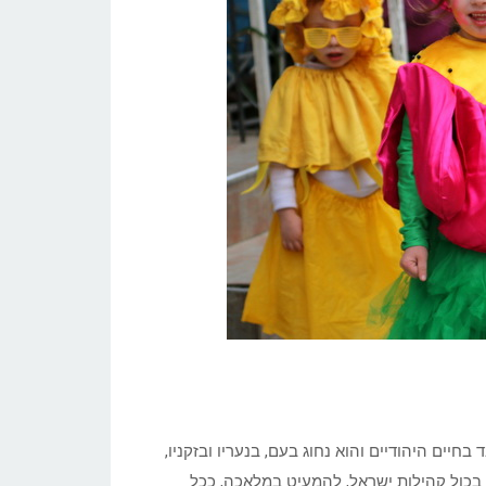
אך הוא כבש לו מקום נכבד בחיים היהודיים והוא נחוג בעם, בנעריו ובזקניו,
ג בכול קהילות ישראל, להמעיט במלאכה, ככל