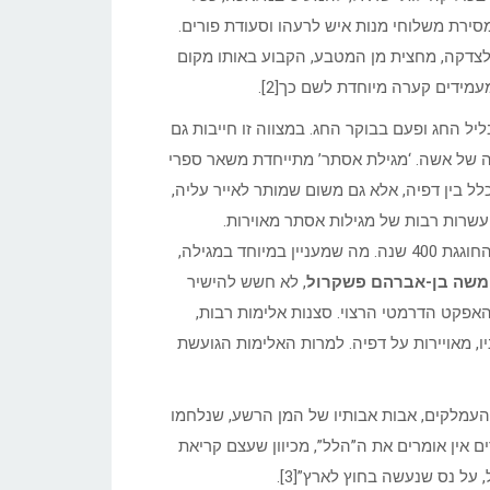
סירת משלוחי מנות איש לרעהו וסעודת פורים.
 לצדקה, מחצית מן המטבע, הקבוע באותו מקום
מידים קערה מיוחדת לשם כך[2].
ל החג ופעם בבוקר החג. במצווה זו חייבות גם
ותה של אשה. ‘מגילת אסתר’ מתייחדת משאר ספרי
כלל בין דפיה, אלא גם משום שמותר לאייר עליה,
 עשרות רבות של מגילות אסתר מאוירות.
במינה החוגגת 400 שנה. מה שמעניין במיוחד במגילה,
משה בן-אברהם פשקרול
, לא חשש להישיר
האפקט הדרמטי הרצוי. סצנות אלימות רבות,
ו, מאויירות על דפיה. למרות האלימות הגועשת
עמלקים, אבות אבותיו של המן הרשע, שנלחמו
אין אומרים את ה”הלל”, מכיוון שעצם קריאת
ל נס שנעשה בחוץ לארץ”[3].