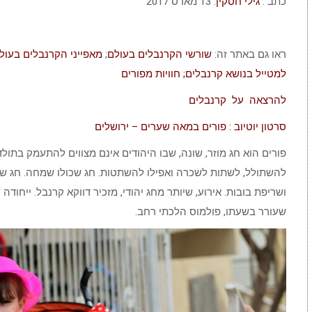
כתב :
גילי חסקין
. ‏13 מארס 2017
ראו גם באתר זה:
שורשי הקרנבלים בעולם
;
מאפייני הקרנבלים בעו
למטייל בנושא קרנבלים;
חוויות מפורים
להרצאה על קרנבלים
סרטון יוטיוב : פורים במאה שערים – ירושלים
פורים הוא חג מוזר, שונה, שבו היהודים אינם מצווים להתעמק בתולד
להשתולל, לשתות לשכרה ואפילו להשתטות. חג שכולו שמחה. חג שמ
ושריפת בובות. אירוע, שיותר מחג יהודי, מזכיר דווקא קרנבל. ייחו
שעורר בשעתו, פולמוס הלכתי רחב.