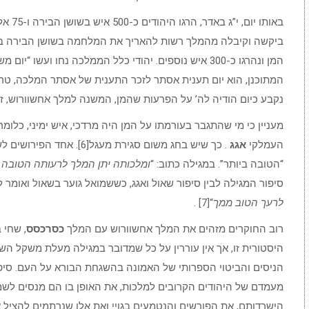
באותו 
ביקשה וקיבלה מהמלך רשות להאריך את המלחמה בשושן הבירה ביום נ
המן ונהרגו כ-300 איש נוספים. יהודי כלל הממלכה נחו ועשו
המתוכנן, הוא יום תענית אסתר לזכר התענית של אסתר המלכה, טר
נקבע כיום הודיה לה’ על הפרעות שהמן, המשנה למלך אחשוורוש, 
מעניין כי מי שהתגבר בעורמתו על המן היה מרדכי, איש ימיני, כלומר
העמלקי
אגג
. כך שיש בחג משום סגירת מעג
“הטובה ביותר”. במגילה כתוב: “
ומלכותה יתן המלך לרעותה הטובה
סיפור המגילה לבין סיפור שאול ואגג, כששמואל גוער בשאול ואומר לו
לרעך הטוב ממך
“[7] .
רוב החוקרים מזהים את המלך אחשוורוש עם המלך
כסרכסס
היסטורית זו, אך אין עוררין על כל שמדובר במגילה מעלת משקל הש
הניסים והביטוי הספרותי של האמונה בהשגחת הבורא על העם. סיפו
מעמדם של היהודים הקרובים למלכות, את האופן בו הם מנסים לשמר
הישרדותם, את הפורשים והנטמעים בגויי ואת אלו שנרתמים להציל את