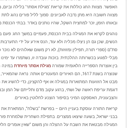
האפשר. מצוות החג כוללות את קריאת ‘מגילת אסתר’ בלילה וביום, מ
מצווה חשובה היא מתן נדבה לאביונים. סמוך לליל פורים נהוג לתת
ובאותו הזמן, זכר למחצית השקל, שהיו נותנים באדר. בבתי הכנסת מע
נוהגים לקרוא את המגילה בבית הכנסת, פעמיים במשך החג: פעם בלי
הנשים, שכן גם הן ניצלו מכליה ולא עוד, הנס אירע על ידי התערב
סת”ם (ספרי תורה, תפילין ומזוזות), לא רק משום שאלוהים לא נזכר 
מבלי לפגוע בכשרותה ההלכתית. בזכות עובדה זו, נשתמרו עד ימינו
בין אוצרות הספרייה הלאומית שמורה
מגילת אסתר מיוחדת
שנוצרה בשנת 1617, הם האיורים המעטרים אותה: נראה שהמאייר,
מבט אל הזוועות המתוארות במגילה או אף להקצינן, כדי להשיג את 
דוגמת עריפת ראשה של ושתי, ברגע עקוב מדם ותלייתם של המן ובני
והצבעונית, האספקט המיני בסיפור הוצנע לחלוטין באיורים.
קריאת התורה עוסקת בעניין היום – בפרשת “בשלח”, המתארת את ה
בבני ישראל, בשעה שיצאו ממצרים. בתפילת השחרית שלמחרת פורים 
המגילה מבטאת את השבח על ההצלה והן משום “שאין אומרים הלל, ע