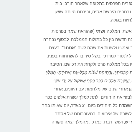
מפריה הפרסית בתקופה שלאחר חורבן בית
עת שלטו הפרסים האח’מנים[4] על חלקים נרחבים מיבשת אסיה, ובירתם הייתה שושן.
יות בגולה.
אשתו המלכה
ושתי
(שהוראת שמה בפרסית
ה חדשה בין כל בתולות הממלכה. לבסוף נבחרה
 ואנשיו ולשנות את שמה לשם “
אסתר
“, בעצת
ל לנטור למרדכי, בשל סירובו להשתחוות בפניו.
יו בכל ממלכת פרס ולקחת את רכושם. הסיבה
ֹת מַלְכוּתֶךָ; וְדָתֵיהֶם שֹׁנוֹת מִכָּל-עָם וְאֶת-דָּתֵי הַמֶּלֶךְ
 וַעֲשֶׂרֶת אֲלָפִים כִּכַּר-כֶּסֶף אֶשְׁקוֹל עַל-יְדֵי עֹשֵׂי
וקן אחרי שנים של מלחמות עם היוונים, אחרי
לבזוז את היהודים ולתת למלך עשרת אלפים ככר
מדת כל היהודים ביום י”ג באדר, יום שאותו בחר
ות לשורה של אירועים, במעורבותם של אסתר
רש, ועושי דברו. כמו כן, מהמלך יצאה פקודה