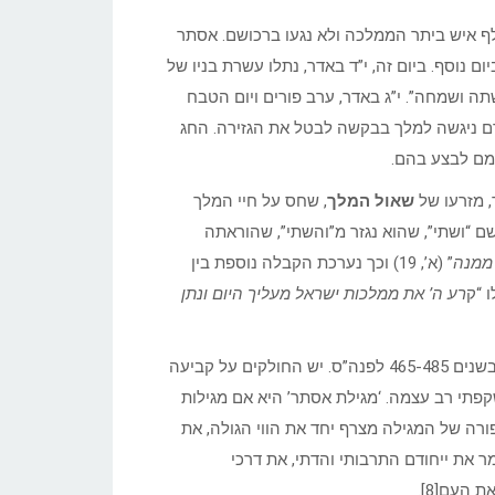
יום, י”ג באדר, הרגו היהודים כ-500 איש בשושן הבירה ו-75 אלף איש ביתר הממלכה ולא נגעו ברכושם. אסתר
וסף. ביום זה, י”ד באדר, נתלו עשרת בניו של
 “יום משתה ושמחה”. י”ג באדר, ערב פורים ויום הטבח
ם ניגשה למלך בבקשה לבטל את הגזירה. החג
זמם לבצע בהם.
, מזרעו של
שאול המלך
, שחס על חיי המלך
ל[6]. אחד הפירושים לשם “ושתי”, שהוא נגזר מ”והשתי”, שהוראתה
 ממנה
” (א’, 19) וכך נערכת הקבלה נוספת בין
 “ק
רע ה’ את ממלכות ישראל מעליך היום ונתן
, שחי בשנים 465-485 לפנה”ס. יש החולקים על קביעה
קפתי רב עצמה. ‘מגילת אסתר’ היא אם מגילות
רה של המגילה מצרף יחד את הווי הגולה, את
 את ייחודם התרבותי והדתי, את דרכי
 העם[8].