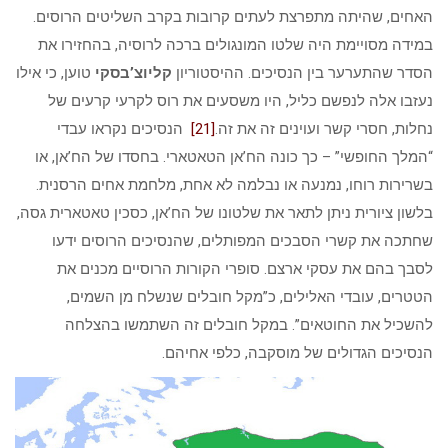
האחים, שהיתה מתפרצת לעתים קרובות בקרב השליטים הרוסים.
במידה מסויימת היה שלטו המונגולים ברכה לרוסיה, בהחזירו את
הסדר שהתערער בין הנסיכים. ההיסטוריון
קליוצ’בסקי
טוען, כי אילו
נעזבו אלה לנפשם כליל, היו משסעים את רוס לקרעי קרעים של
נחלות, חסרי קשר ועוינים זה את זה.
[21]
הנסיכים נקראו עבדי
“המלך החופשי” – כך כונה הח’אן הטאטארי. בחסדו של הח’אן, או
בשרירות רוחו, נמנעה או נבלמה לא אחת, מלחמת אחים הרסנית.
בלשון ציורית ניתן לתאר את שלטונו של הח’אן, כסכין טאטארית גסה,
שחתכה את קשרי הסבכים המפותלים, שהנסיכים הרוסים ידעו
לסבך בהם את עסקי ארצם. סופרי הקורות הרוסיים מכנים את
הטטרים, עובדי האלילים, כ”מקל חובלים שנשלח מן השמים,
להשכיל את החוטאים”. במקל חובלים זה השתמשו בהצלחה
הנסיכים הגדולים של מוסקבה, כלפי אחיהם.