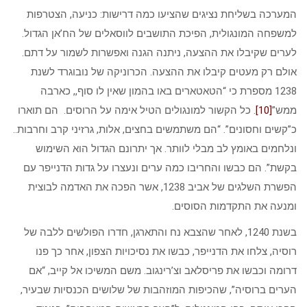
המערכה בשליחת נציגים שהציעו כמה דרישות: כניעה, הצטרפות
למשפחה המונגולית, הפיכת התושבים לווסאלים של הח’אן הגדול.
לערים שקיבלו את ההצעה, ניתנה הגנה ואפשרות לשמור על דתם.
אולם רק מעטים קיבלו את ההצעה. הכרוניקה של נובוגרד לשנת
1238 מספרת כי “הטאטארים באו בהמון שאין לו סוף,, כארבה
ממש”
[10]
. כל הקשור למונגולים הטיל אימה על הרוסים. הם תוארו
כ”קשים וחסונים”. “הם משתמשים בחצים, אלות, גרזיני קרב וחרבות..
ונלחמים באומץ לב מבלי לוותר. אך יתרונם הגדול הוא השימוש
בקשת”. הם כבשו והחריבו כמה ערים ונעצרו על גדות הדנייפר עם
הפשרת השלגים של אביב 1238, אשר הפכה את האדמה לבוצית
ומנעה את התקדמות הסוסים.
בשנת 1240, לאחר שהצבא נח והתארגן, חדרו הפולשים ללבה של
רוסיה, צלחו את הדנייפר, כבשו את נסיכויות הצפון, אחר כך פנו
דרומה וכבשו את פריסלאב וצ’רינגוב. משם המשיכו אל קייב, “אם
הערים ברוסיה”, שהכיפות המוזהבות של שלושים הכנסיות שבעיר,