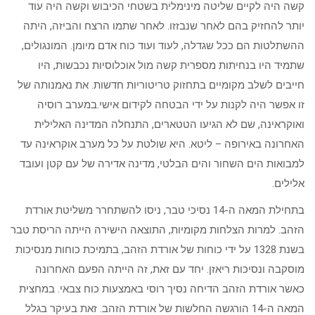
קשה היה לקיים שליטה מינימלית בשטחי הכיבוש וקשה היה עוד
יותר להחזיק בהם לאחר שנבזזו. לאחר שתמו הרצח והביזה, היתה
ההשתלטות הם ככל שגדלה, לעוד ועוד כוח אדם מיומן. המונגולים,
שתמיד היו בנחיתות מספרית קשה מול אוכלוסיות נכבשות, היו
חייבים לשלב מקומיים בתחזוק טריטוריות חדשות. את נאמנותה של
זו אפשר היה לקנות על ידי הבטחה לקידום אישי.במערב רוסיה
ואוקראינה, שם לא הגיעו הטטארים, התנחלה המדינה האלילית
האחרונה באירופה – ליטא. היא שולטת על כל מערב אוקראינה עד
למבואות הים השחור והים הבלטי, מדינה אדירה של עם קטן ועובד
אלילים.
בתחילת המאה ה-14 נסיכי טבר, ניסו להשתחרר משליטת אורדת
הזהב. למרות הצלחות מקומיות, התוצאה הישירה הייתה הריסת טבר
בשנת 1328 על ידי כוחות של אורדת הזהב, בתמיכת כוחות מנסיכות
מוסקבה ונסיכות ריאזן. יחד עם זאת, זה הייתה הפעם האחרונה
כאשר אורדת הזהב הדיחה נסיך רוסי באמצעות כוח צבאי. במחצית
המאה ה-14 הורגשה החלשות של אורדת הזהב. זאת בעיקר בגלל