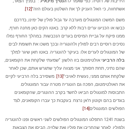
היריבות של רוסיה. כפי שאמר לו
הנסיך מיכאיל
: “בפניך הצאר,
אשתחווה, כי האל העניק לך את השלטון בעולם הזה”
[12]
.
משם המשכו המונגולים מערבה עד גבול פולין של ימינו, בדרכם
כבשו או הכניעו ערים רבות ללא קרב. באטו הקים כאן מחנה חורף,
ממנו פיקח על גביית המיסים בערים הנכבשות. במהלך החורף נמלו
נסיכים רוסיים רבים לפולין ולהונגריה ובכך משכו את תשומת לבים
של המונגולים לערים אלו. בעיקר להונגריה. באטו חאן שיגר למלך
בלה הרביעי
אולטימטום בזו הלשון: “שמעתי שלקחת את הקומאנים,
שהם נתיני, תחת חסותך. אני מצווה עליך שתגרש אותם, שכן לאחר
שלקחת אותם ממני, נעשית לאויבי”
[13]
. משסירב בלה הרביעי לקיים
את האולטימטום, הפכה גם הונגריה מטרה עבור המונגולים.
התבוסות למונגולים הביאו לחשד בקרב ההונגרים, שהקומאנים
בוגדים בהם וקוטון ח’אן נרצח. בעקבות כך עברו הקומאנים, לצד
הפולשים המונגולים
[14]
.
בשנת 1241 התפלגו המונגולים הפולשים לשני ראשים ופנו להונגריה
ולפולין. לאחר שהחריבו את פולין ואת שלזיה, הביסו את הצבאות