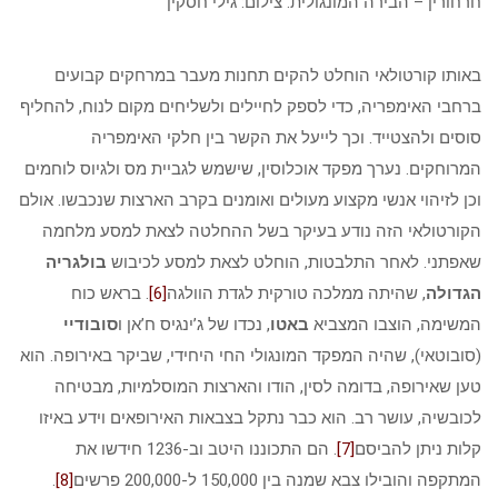
חרחורין – הבירה המונגולית. צילום: גילי חסקין
באותו קורטולאי הוחלט להקים תחנות מעבר במרחקים קבועים
ברחבי האימפריה, כדי לספק לחיילים ולשליחים מקום לנוח, להחליף
סוסים ולהצטייד. וכך לייעל את הקשר בין חלקי האימפריה
המרוחקים. נערך מפקד אוכלוסין, שישמש לגביית מס ולגיוס לוחמים
וכן לזיהוי אנשי מקצוע מעולים ואומנים בקרב הארצות שנכבשו. אולם
הקורטולאי הזה נודע בעיקר בשל ההחלטה לצאת למסע מלחמה
שאפתני. לאחר התלבטות, הוחלט לצאת למסע לכיבוש
בולגריה
הגדולה
, שהיתה ממלכה טורקית לגדת הוולגה
[6]
. בראש כוח
המשימה, הוצבו המצביא
באטו
, נכדו של ג’ינגיס ח’אן ו
סובודיי
(סובוטאי), שהיה המפקד המונגולי החי היחידי, שביקר באירופה. הוא
טען שאירופה, בדומה לסין, הודו והארצות המוסלמיות, מבטיחה
לכובשיה, עושר רב. הוא כבר נתקל בצבאות האירופאים וידע באיזו
קלות ניתן להביסם
[7]
. הם התכוננו היטב וב-1236 חידשו את
המתקפה והובילו צבא שמנה בין 150,000 ל-200,000 פרשים
[8]
.