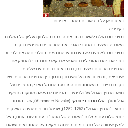
באטו ח’אן על כס אורדת הזהב. באדיבות
ויקיפדיה
נסיכי רוס נאלצו לאשר בכתב את הכרתם בשלטון העליון של ממלכת
האורדה. השעבוד הטטרי הגביר את הסכסוכים הפנימיים בקרב
נסיכי רוס. לא פעם לא פעם תבעו המנהיגים הסלביים זה את, לבירור
בפני אדוניהם המונגולים בסאראי או בקארקורום. כדי להחזיק את
הנסיכים הרוסים בשעבודם, כרת באטו בריתות עם שליטים
אירופאים, ובמיוחד עם הליטאים וכן סכסך בין הנסיכים הרוסיים ויצר
בקרבם פירוד. בהשתתפותם המכרעת התנהל מאבק הנסיכים על
תואר הנסיך הגדול של ולדימיר. במדיניות זו מילאה מוסקבה תפקיד
גדל והולך.
אלכסנדר נייווסקי
(Alexander Nevsky), אשר הוכתר
בתואר “הנסיך הגדול” (1252-1263), שניהל מדיניות זהירה. הוא קיים
יחסי שלום עם ממלכת “האורדה של הזהב” ובעת ובעונה אחת, פעל
למען איחודה של רוס. דמותו חיפתה במקצת על ההתפראות ושנאת