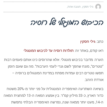
גילי חסקין
תגובה אחת
הכיבוש המונגולי של רוסיה
כתב:
גילי חסקין
ראו קודם, באתר זה:
תולדות רוסיה עד לכיבוש המונגולי
הערה: מדובר בכיבוש מונגולי. אלא שהרוסים כינו אותם פעמים רבות
“טטרים”, מונח שהפך לשם גנרי לעמי הערבות”. מה גם שעם הזמן
תפשו טטרים רבים עמדות מפתח במדינת המונגולים ברוסיה –
אורדת הזהב.
בשיאה השתרעה האימפריה המונגולית על פני יותר מ-20% משטח
כדור הארץ, כ-33 מיליון קמ”ר. בין אמצע המאה ה-13 למחצית המאה
ה-14, מעט יותר ממאה שנה, נפרשה האימפריה הבלתי נתפשת