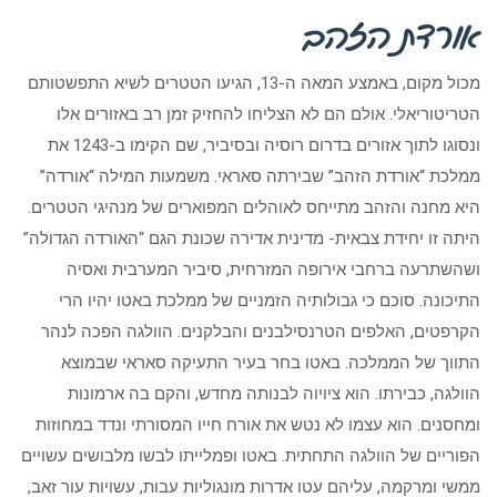
אורדת הזהב
מכול מקום, באמצע המאה ה-13, הגיעו הטטרים לשיא התפשטותם
הטריטוריאלי. אולם הם לא הצליחו להחזיק זמן רב באזורים אלו
ונסוגו לתוך אזורים בדרום רוסיה ובסיביר, שם הקימו ב-1243 את
ממלכת “אורדת הזהב” שבירתה סאראי. משמעות המילה “אורדה”
היא מחנה והזהב מתייחס לאוהלים המפוארים של מנהיגי הטטרים.
היתה זו יחידת צבאית- מדינית אדירה שכונת הגם “האורדה הגדולה”
ושהשתרעה ברחבי אירופה המזרחית, סיביר המערבית ואסיה
התיכונה. סוכם כי גבולותיה הזמניים של ממלכת באטו יהיו הרי
הקרפטים, האלפים הטרנסילבנים והבלקנים. הוולגה הפכה לנהר
התווך של הממלכה. באטו בחר בעיר התעיקה סאראי שבמוצא
הוולגה, כבירתו. הוא ציויוה לבנותה מחדש, והקם בה ארמונות
ומחסנים. הוא עצמו לא נטש את אורח חייו המסורתי ונדד במחוזות
הפוריים של הוולגה התחתית. באטו ופמלייתו לבשו מלבושים עשויים
ממשי ומרקמה, עליהם עטו אדרות מונגוליות עבות, עשויות עור זאב,