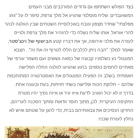
בצד הפולש השתתפו גם גדודים המורכבים מבני העמים
המשועבדים. שליח מוסלמי שהגיע אל מלך צרפת, סיפר לו על “גזע
מפלצתי” שחדר מצפון וטבח באוכלוסיית השטחים שבין הוולגה לנהר
להרי אוראל. אותו שליח נשלח כדי להזהיר את מלך צרפת ולגייס
לעזרה את מלכי אירופה, אך את דבריו קטע
הבישוף של וינצ’סטר
,
שאמר למלך: “הבה ניתן לכלבים הללו לטרוף זה את זה”… הצבא
המונגולי נע כשלפניו קבוצה של כמאה גששים ועם משמר עורפי של
מאתיים לוחמים נוספים. ברגע שהגיעו לוולגה החלה הפלישה
האמתית. בשלב זה הפעילו המונגולים את האסטרטגיה המתוחכמת
שלהם – חלוקת הכוח ופלישה בשתי חזיתות, בעת ובעונה אחת.
בדרך זו לא יכול האויב לדעת איזו עיר או איזה נסיך יהיו מטרת
התקיפה העיקרית. לכן, מתוך חוסר וודאות ומתוך הסכנה לעריהם,
החזיקו הנסיכים את צבאותיהם בבית, כדי להגן על שטחם ואיש לא
נחלץ לעזרת שכניו.