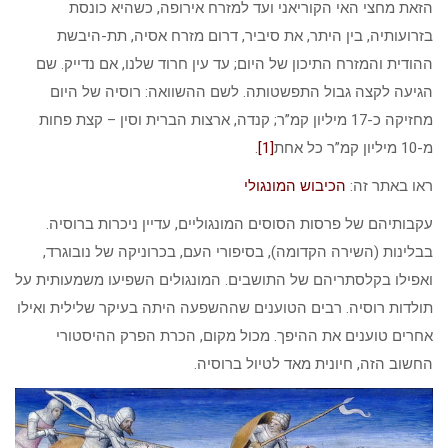
הזאת מחצי האי הקוריאני ועד למזרח אירופה, כשהיא כונסת
בזרועותיה, בין היתר, את סיביר, דרום מזרח אסיה, תת-היבשת
ההודית והמזרח התיכון של היום; עד עין חרוד שלנו, אם נדייק. שם
הגיעה לקצה גבול התפשטותה. לשם ההשוואה: רוסיה של היום
מחזיקה כ-17 מיליון קמ”ר; קנדה, ארצות הברית וסין – קצת פחות
מ-10 מיליון קמ”ר כל אחת
[1]
.
ראו באתר זה:
הכיבוש המונגולי
עקבותיהם של פרסות הסוסים המונגוליים, עדיין ניכרות ברוסיה.
בבלינות (השירה הקדומה), בסיפורי העם, בכרוניקה של נובוגרד,
ואפילו בקלסתריהם של התושבים. המונגולים השפיעו משמעותית על
תולדות רוסיה. רבים הטוענים שההשפעה היתה בעיקר שלילית ואילו
אחרים טוענים את ההיפך. מכול מקום, הכרת הפרק ההיסטורי
החשוב הזה, חיונית מאד לטיול ברוסיה.