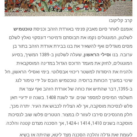
קרב קליקובו
אומנם לאחר סיום מאבק פנימי באורדת הזהב וכניסת
טוכטמיש
לשלטון, המונגולים נקמו את תבוסתם ודמיטרי דונסקוי נאלץ לשלם
מסים מוגדלים ואף להשאיר את בנו בבירת אורדת הזהב בתור בן
ערובה. בנו
וסילי הראשון
, שעלה לשלטון ב-1389 המשיך, בסיוע
המונגולים, לחזק את מעמד הדוכס הגדול במדינה המוסקבאית
ולהניח את היסודות למשטר ריכוזי אבסלוטי. בימי ואסילי הראשון, חל
שינוי במערך הכוחות ברוסיה. טוכטמיש הובס על ידי טימור לנג
ב-1395, דבר שהתיש את כוחה של אורדת הזהב ואף עצר את
תשלומי המיסים למספר שנים. עד לשנת 1408. בשנה זו ידיגיי חאן
פלש לנסיכות מוסקבה, אך לא הצליח לכבוש את העיר. יתרה מכך,
חלק מהנסיכים סירבו לעזור לו במצור. הטטרים פלשו שוב לנסיכות
מוסקבה בשנים 1410, 1414 ו-1424, אך הסכנה מצדם קטנה והלכה.
לעומת זאת גדלה והלכה הסכנה מצד ליטא, שהיתה אז בשיא