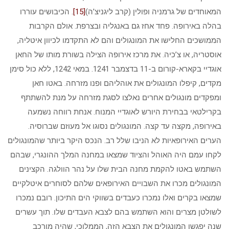
המאוחדים של גרמניה ופולין (קרב ליגניצ’ה)
[15]
. הכיבושים עוררו
בהלה באירופה. פחד אחז גם באנגליה ובצרפת. אולם הקרבות
הממושכים החלישו את המונגולים והם לא התקדמו לכיוון איטליה,
אוסטריה, או צ’כיה. את מרכז אירופה הצילה בשורת מותו של החאן
אוגדיי בקארא-קורום ב-11 בדצמבר 1241. במאי 1242, ללא כול סימן
מקדים, קיפלו המונגולים את אוהליהם ופנו מזרחה. באטו חאן
ומפקדים מונגולים אחרים נאלצו לסגת מזרחה על מנת להשתתף
בקרילטאי בבחירת היורש לאוגדיי המנוח. אנחת רווחה נשמעה
באירופה, מקצה עד קצה. המונגולים נסוגו אל מעוזם שברוסיה.
הערים האירופאיות לא הניבו שלל רב. הנכס היקר ביותר שהמונגולים
לקחו עמם היה האוהל והציוד שמצאו במחנה המלך ההונגרי, שבהם
השתמש באטו להקמת מחנה הבית שלו על נהר הוולגה. הקצינים
המונגולים מכרו את השבויים האירופאים שלהם לסוחרים איטלקיים
שמצאו בקרים ואלו נמכרו כעבדים בשווקי הים התיכון. רובם נמכרו
לשולטן מצרים והוא השתמש בהם לצבא העבדים שלו. תוך עשרים
שנה יפגשו המונגולים את הצבא הזה, הממלוכי, שהיה מורכב