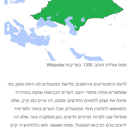
מפת אורדת הזהב. 1300. באדיבות Wikipedia
לדעת היסטוריונים אירופאים, פלישת המונגולים לא היתה אסון, כפי
שמתארים אותה סיפורי העם. הערים הכבושות שוקמו במהירה
וסיגלו את עצמן לתנאים החדשים. אמנם, היו ערים כמו קייב, שלא
התאוששו לחלוטין מימי המונגולים, אבל הערים באזור ולאדימיר
סוזדאל שבו לפרוח. מרכזים חדשים, כגון מוסקבה וטור, שלא היו
ידועים טרם הכיבוש המונגולי, צמחו ושגשגו. חשו בלהדגיש כי קייב