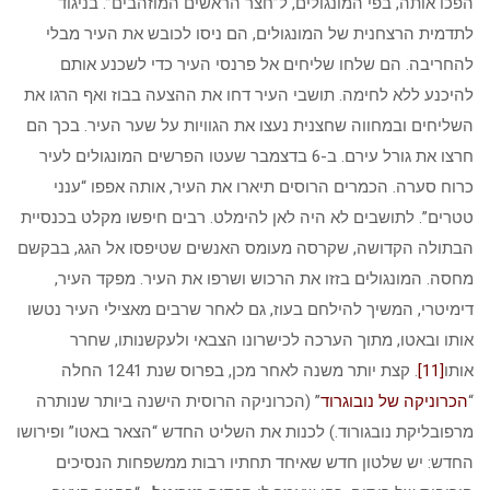
הפכו אותה, בפי המונגולים, ל”חצר הראשים המוזהבים”. בניגוד
לתדמית הרצחנית של המונגולים, הם ניסו לכובש את העיר מבלי
להחריבה. הם שלחו שליחים אל פרנסי העיר כדי לשכנע אותם
להיכנע ללא לחימה. תושבי העיר דחו את ההצעה בבוז ואף הרגו את
השליחים ובמחווה שחצנית נעצו את הגוויות על שער העיר. בכך הם
חרצו את גורל עירם. ב-6 בדצמבר שעטו הפרשים המונגולים לעיר
כרוח סערה. הכמרים הרוסים תיארו את העיר, אותה אפפו “ענני
טטרים”. לתושבים לא היה לאן להימלט. רבים חיפשו מקלט בכנסיית
הבתולה הקדושה, שקרסה מעומס האנשים שטיפסו אל הגג, בבקשם
מחסה. המונגולים בזזו את הרכוש ושרפו את העיר. מפקד העיר,
דימיטרי, המשיך להילחם בעוז, גם לאחר שרבים מאצילי העיר נטשו
אותו ובאטו, מתוך הערכה לכישרונו הצבאי ולעקשנותו, שחרר
אותו
[11]
. קצת יותר משנה לאחר מכן, בפרוס שנת 1241 החלה
“
הכרוניקה של נובוגרוד
” (הכרוניקה הרוסית הישנה ביותר שנותרה
מרפובליקת נובגורוד.) לכנות את השליט החדש “הצאר באטו” ופירושו
החדש: יש שלטון חדש שאיחד תחתיו רבות ממשפחות הנסיכים