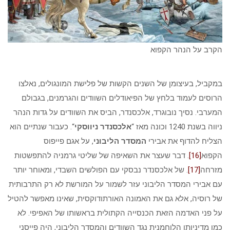
הקרב על הנהר הקפוא
במקביל, בעיצומן של השנים הקשות של פלישת המונגולים, נאלצו
הרוסים לעמוד בלחץ של הפיאודלים השוודים והגרמנים, בגבולם
המערבי. נסיך נובוגרד, אלכסנדר, הביס את השוודים על גדות הנהר
ניווה בשנת 1240 וכונה מאז “
אלכסנדר ניווסקי
“. כעבור שנתיים הוא
הצליח להדוף את אבירי
המסדר הליבוני
, על אגם פייפוס
הקפוא
[16]
. דבר שעצר את השאיפה של שליטי גרמניה להתפשטות
מזרחה
[17]
. של אלכסנדר נבסקי עם הפולשים השבדי, ומאוחר יותר
עם אבירי המסדר הליבוני עזר לשמור על המורשת לא רק התרבותית
של רוסיה, אלא גם את האמונה האורתודוקסית, שאינו מאפשר להטיל
על פני האדמה הזאת הכנסייה הקתולית בראשותו של האפיפי. לא
כמו מדיניותו הלוחמנית נגד השוודים והמסדר הליבוני, היה פייסני