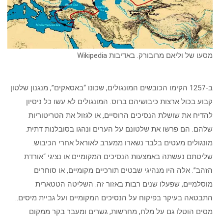
מסעו של וליאם מרובורק. באדיבות Wikipedia
ב-1257 הקימו הכובשים המונגולים, שכונו “באסאקים”, מנגנון שלטון
קבוע בכול ארצות כיבושיהם ברוס. המונגולים לא עשו כל ניסיון
להדיח את שושלת הנסיכים הרוסיים, או לגזול את הטריטוריות
שלהם. הם פרשו את שלטונם על הערים ונהגו בסובלנות דתית.
מונגולים מעטים בלבד נשארו ממערב לאוראל אחרי הכיבוש.
שליטתם נעשתה באמצעות הנסיכים המקומיים או נציגי “אורדת
הזהב”. אלה היו מנהיגי שבטים תורכיים מקומיים, או סוחרים
מוסלמיים, שפעלו שנים רבות באזור זה. השליטה הטטארית
התבטאה בעיקר בפיקוח על הנסיכים המקומיים ועל גביית מיסים..
מסים הוטלו גם על מלח, מחרשות, גשרים ומעבר בקר ממקום