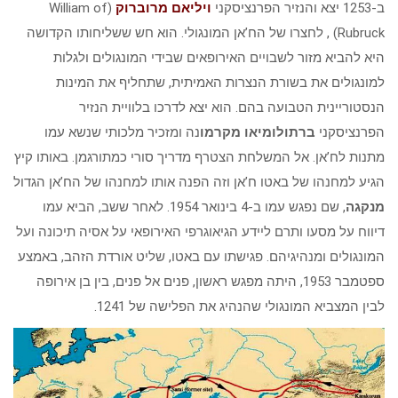
ב-1253 יצא והנזיר הפרנציסקני
ויליאם מרוברוק
(William of
Rubruck) , לחצרו של הח’אן המונגולי. הוא חש ששליחותו הקדושה
היא להביא מזור לשבויים האירופאים שבידי המונגולים ולגלות
למונגולים את בשורת הנצרות האמיתית, שתחליף את המינות
הנסטוריינית הטבועה בהם. הוא יצא לדרכו בלוויית הנזיר
הפרנציסקני
ברתולומיאו מקרמו
נה ומזכיר מלכותי שנשא עמו
מתנות לח’אן. אל המשלחת הצטרף מדריך סורי כמתורגמן. באותו קיץ
הגיע למחנהו של באטו ח’אן וזה הפנה אותו למחנהו של הח’אן הגדול
מנקגה
, שם נפגש עמו ב-4 בינואר 1954. לאחר ששב, הביא עמו
דיווח על מסעו ותרם ליידע הגיאוגרפי האירופאי על אסיה תיכונה ועל
המונגולים ומנהיגיהם. פגישתו עם באטו, שליט אורדת הזהב, באמצע
ספטמבר 1953, היתה מפגש ראשון, פנים אל פנים, בין בן אירופה
לבין המצביא המונגולי שהנהיג את הפלישה של 1241.