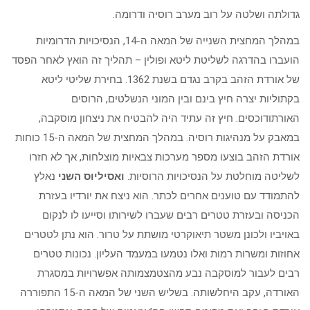
גדולתה ושלטה על רוב מערב רוסיה ודרומה.
במהלך המחצית השנייה של המאה ה-14, הנסיכויות הדרומיות
הועברו בהדרגה לשליטת ליטא ופולין – תהליך זה הואץ לאחר הפסד
של אורדת הזהב בקרב נגדם בשנת 1362. בחירת שליטי ליטא
בקתוליות יצרה חיץ בינם ובין המוני הנשלטים, הרוסים
האורתודוכסים. חיץ זה עתיד היה להבטיח את ניצחון מוסקבה,
במאבק על מנהיגות רוסיה. במהלך המחצית של המאה ה-15 כוחות
אורדת הזהב בוצעו מספר מערכות צבאיות מוצלחות, אך לא חזרו
לשליטה מוחלטת על הנסיכויות הרוסיות.
ואסיליוס השני
נאלץ
להתמודד עם טוענים אחרים לכתר. הוא ניצח את יורדיו בעזרת
הכניסה ובעזרת טטרים רבים שעברו לשירותו וסייעו לו לנקום
באויביו ולכונן משטר תיאוקרטי מושתת על טרור. הוא נתן לטטרים
אחוזות ומשרות רמות ואלו נטמעו במעמד העליון. נכונות טטרים
רבים לעבור למוסקבה נבע מהצטמצמותה אפשרויות במסגרת
האורדה, עקב היחלשותה. בשליש השני של המאה ה-15 התפוררה