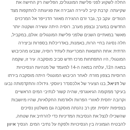
החלה לשקוע לפני פלישת המונגולים; הפלישה רק החישה את
שקיעתה. קרבת קייב לעיירה הגבירה את פגיעותה להתקפות מצד
הנוודים. עקב כך, גבר זרם ההגירה מאזור הדנייפר אל המרכזים
החדשים במערב ובצפון מערב. רוסיה היתה עשירה ושקטה יותר
מאשר במאתיים השנים שלפני פלישת המונגולים. אולם, במקביל,
חלה נסיגה בחיי הרוח, באמנות, באדריכלות בספרות וביצירה
הדתית. אחת התוצאות המכריעות לעתיד רוסיה, שנבעו מהכיבוש
המונגולי, היו התפתחות מרכז חדש סביב מוסקבה. עיר זו, שקמה
במאה ה12, עלתה במאה ה-14 למעמד של מנהיגת הנסיכויות
הרוסיות בצפון מזרח. לאחר הכיבוש המונגולי היתה מוסקבה בירתו
של
דניאל
, בנו הצעיר של אלכסנדר ניווסקי. גידולה והתקדמותה נבעו
בעיקר ממקומה הגיאוגרפי, שהיה קשור לנתיבי המים הראשיים
וקרובה יחסית לאזורי הפרוות ולאדמות החקלאיות, שהיו מיושבות
בצפיפות יחסית. זמן רב נהנתה מוסקבה גם משלטון נסיכים
שהשכילו לנצל את הנסיבות המדיניות כדי להרחיב את שטחה,
להבטיח הגמוניה בין הנסיכויות ולפקח על נתיבי המים. הנסיך
איוון