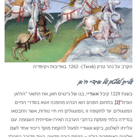
הקרב על נהר טרק (Terek)- 1262. באדיבות ויקיפדיה
עלייתו לשלטון של אוגדיי ח’אן
בשנת 1229 קיבל
אוגדיי
, בנו של ג’ינגיס חאן, את התואר “הח’אן
הגדול”
[2]
. בתחום הפנים הוא הנהיג מהפכה זוטא בסדרי החיים
המונגולים. עד לתקופה זו ,המונגולים חיו חיי נוודות, אשר התבטאו
בנדידה בלתי פוסקת ברחבי הערבה האירו-אסייתית העצומה. עם
עלייתו לשלטון, ביקש אוגודיי לפעול להקמת מוקד ריכוזי אחד לשם
שליטה באימפריה כולה – הקמת בירה חדשה. בעוד מדובר במהלך