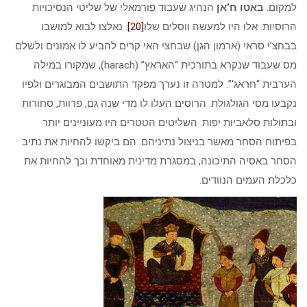
למקום.
באטו ח’אן
הנהיג שעבוד פורמאלי של שליטי הנסיכויות
הרוסיות. אלו היו למעשה ווסלים שלו
[20]
. נאלצו לבוא למושבו
בבחצ’י סראי (ארמון הגן) שבחצי האי קרים להביע לו אמונים ולשלם
מס שעבוד שנקרא בתורכית “האראץ” (harach), שמקורו במילה
הערבית “חראג'”. למטרה זו נערך מפקד התושבים המבוגרים ולפיו
נקבעו מסי הגולגולת. הרוסים העלו לו מדי שנה גם, פרוות, סחורות
ובתולות סלאביות יפות. השליטים הטטרים היו מעוניינים יותר
בפיתוח הסחר מאשר בניצול נתיניהם. הם ביקשו להחיות את נתיב
הסחר באסיה התיכונה, במסגרת מדינית מאוחדת וכך להחיות את
כלכלת העמים הנוודים.