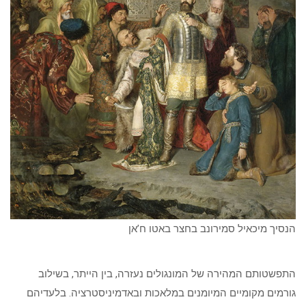
הנסיך מיכאיל סמירונב בחצר באטו ח’אן
התפשטותם המהירה של המונגולים נעזרה, בין הייתר, בשילוב
גורמים מקומיים המיומנים במלאכות ובאדמיניסטרציה. בלעדיהם