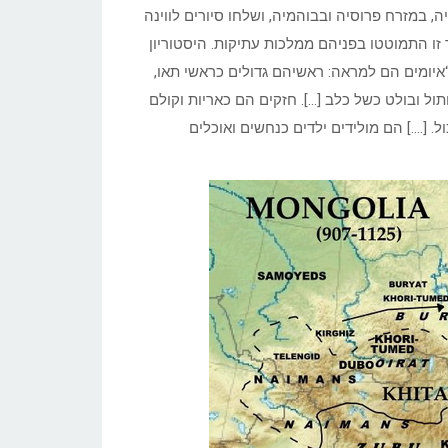
נגריה, במזרח פרוסיה ובבוהמיה, ושלחו סיורים לווינה
 זו התמוטטו בפניהם ממלכות עתיקות. היסטוריון
ידי המונגולים. בשנת 1222 כתב עליהם: “איומים הם למראה: ראשיהם גדולים כראשי תאו,
ול ובולט כשל כלב […]. חזקים הם כאריות וקולם
 [….] הם מולידים ילדים כנחשים ואוכלים