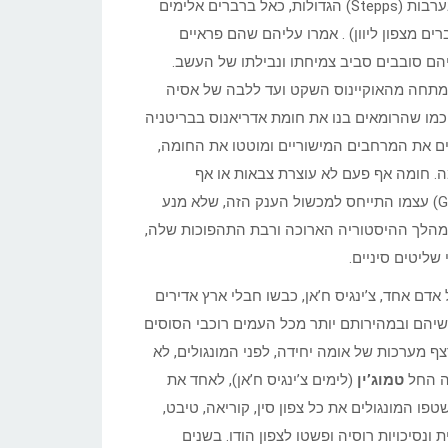
הסינים התייחסו בהתנשאות אל המונגולים, שכניהם מצפון, שנדדו בערבות (Stepps) הגדולות, כאל ברברים אלימים
ים מצפון ליוון) . אמרו עליהם שהם פראיים
יהם סובבים סביב צמיחתו ונבילתו של העשב.
נמתחה מהאוקיינוס השקט ועד ללבה של אסיה
 כמו שהרומאים בנו את חומת אדריאנוס בבריטניה
ים את המרחבים המישוריים ומוטטו את החומה,
מה. חומה אף פעם לא עוצרת צבאות או אף
(Genghis Khan) עצמו התייחס למכשול הענק הזה, שלא מנע
. במהלך ההיסטוריה הארוכה ורבת התהפוכות שלה,
שליטים סיניים.
ו של אדם אחד, צ’ינגיס ח’אן, כבשו חבלי ארץ אדירים
ושיהם ובמהירותם יותר מכל העמים רוכבי הסוסים
 מערכות של אומה יחידה, לפני המונגולים, לא
טמוג’ין
(לימים צ’ינגיס ח’אן), לאחד את
פו המונגולים את כל צפון סין, קוריאה, טיבט,
ונסיכויות רוסיה ופשטו לצפון הודו. בשנים