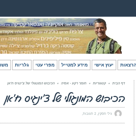
רצאות
יעוץ אישי
מידע למטייל
מפרי עטי
גלריות
משו
דף הבית
»
קטגוריות
»
חומר רקע - אסיה
»
הכיבוש המונגולי של צ’ינגיס ח’אן
הכיבוש המונגולי של צ’ינגיס ח’אן
גילי חסקין
2 תגובות