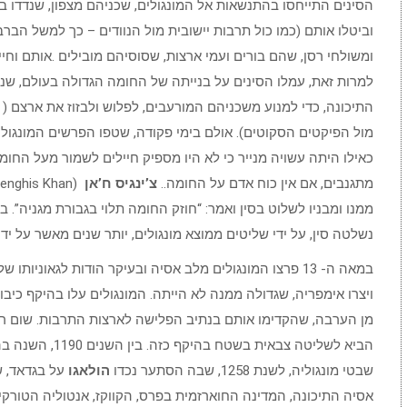
וביטלו אותם (כמו כול תרבות יישובית מול הנוודים – כך למשל הברבר
ומשולחי רסן, שהם בורים ועמי ארצות, שסוסיהם מובילים .אותם וחי
למרות זאת, עמלו הסינים על בנייתה של החומה הגדולה בעולם, ש
התיכונה, כדי למנוע משכניהם המורעבים, לפלוש ולבזוז את ארצם (
מול הפיקטים הסקוטים). אולם בימי פקודה, שטפו הפרשים המונגול
כאילו היתה עשויה מנייר כי לא היו מספיק חיילים לשמור מעל החו
מתגנבים, אם אין כוח אדם על החומה..
צ’ינגיס ח’אן
ממנו ומבניו לשלוט בסין ואמר: “חוזק החומה תלוי בגבורת מגניה”
נשלטה סין, על ידי שליטים ממוצא מונגולים, יותר שנים מאשר על ידי 
במאה ה- 13 פרצו המונגולים מלב אסיה ובעיקר הודות לגאוניות
ויצרו אימפריה, שגדולה ממנה לא הייתה. המונגולים עלו בהיקף כיב
מן הערבה, שהקדימו אותם בנתיב הפלישה לארצות התרבות. שום רצף
הביא לשליטה צבאית בשטח בהיקף כזה. בין השנים 1190, השנה בה החל
שבטי מונגוליה, לשנת 1258, שבה הסתער נכדו
הולאגו
על בגדאד, שט
אסיה התיכונה, המדינה החוארזמית בפרס, הקווקז, אנטוליה הטורקית 