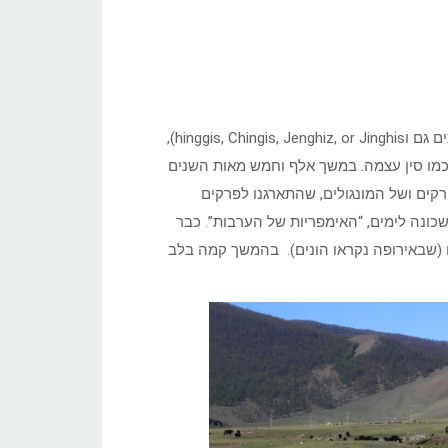
צ’ינגיס ח’אן – המוכר במערב כ”ג’ינגיס ח’אן” (את שמו מבטאים לעתים גם וhinggis, Chingis, Jenghiz, or Jinghis),
ט כמו סין עצמה. במשך אלף וחמש מאות השנים
קים ושל המונגולים, שהתארגנו לפרקים
ה שכונה לימים, “האימפריות של הערבות”. כבר
 (שבאירופה נקראו הונים). בהמשך קמה בלב