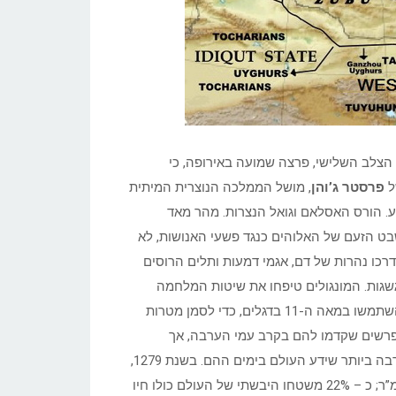
מעו עליהם באירופה. בשנת 1221, ערב מסע הצלב השלישי, פרצה שמועה באירופה, כי
ל
פרסטר ג’והן
, מושל הממלכה הנוצרית המיתית
ע. הורס האסלאם וגואל הנצרות. מהר מאד
בט הזעם של האלוהים כנגד פשעי האנושות, לא
דרכו נהרות של דם, אגמי דמעות ותלים הרוסים
שגות. המונגולים טיפחו את שיטות המלחמה
העתיקות של נוודי הערבות (Steppes). כך למשל, כבר הסלג’וקים, השתמשו במאה ה-11 בדגלים, כדי לסמן מטרות
הפרשים שקדמו להם בקרב עמי הערבה, אך
בהנהגתו של גאון צבאי, הצליחו לשפר ולייעל שיטות אלה, במידה הרבה ביותר שידע העולם בימים ההם. בשנת 1279,
הגיעה השתרעה האימפריה המונגולית על פני שטח של 33 מיליון קמ”ר; כ – 22% משטחו היבשתי של העולם כולו חיו