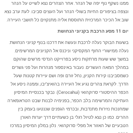
ממנו נשקף נוף יפה של הנהר. אחר הצהרים נצא לשייט על הנהר
ונצפה בציפורים החיות בשולי הנהר ועל העצים סביבו. לעת ערב נצא
שוב אל הכיכר המרכזית התוססת אליה מתנקזים כל תושבי העיירה.
יום 11 מסע הרכבת בקניוני הנחושת
בשעות הבוקר נעלה לרכבת ונעשה את דרכנו בנוף קניוני הנחושת.
נעלה ממישורי החוף המקסיקני וניכנס אל הקניונים המרשימים.
במשך שש שעות מרתקות ניסע בפרוייקט הנדסי מרשים שהוקם
במהלך המאה העשרים. נעבור באינספור מנהרות ועל פני גשרים
כשמסביבנו קירות הקניון, נחל זורם ופה ושם עיירות קטנות שעל
הדרך. לקראת צהרים נגיע אל העיירה בהואיצ’יבו, וממנה ניסע אל
הכפר ההיסטורי סרוקהואי (Cerocahui). נבקר בכנסיית המיסיון
העתיקה והמרשימה בלב הכפר, בפנימיה לבנות שבט הטראומארה
שמחנכות נזירות מתנדבות, ובכרמי הגפנים שננטעו בעמק בין
ההרים. כמו כן נצא לטיול רגלי בן כשעתיים דרך יערות האורן
הטבעיים של האזור אל מפלי סרוקהואי. נלון במלון המיסיון במרכז