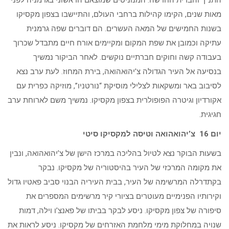
מאות שנים, הקימו קהילות ברחבי העולם, והתיישבו בצפון מקסיקו
בשנות החמישים של המאה העשרים. הם דוברים שפה גרמנית
עתיקה וכמובן את שפת המקום ומקיימים אורח חיים מתבדל שכרוך
בעבודה קשה וחוקים חברתיים נוקשים. לאחר הביקור נמשיך
בנסיעה אל העיר הגדולה צ’יהואהואה, בירת המחוז. לעת ערב נצא
לסיבוב באר ומשקאות לצלילי מוסיקת “נורטניו”, מוזיקה כפרית עם
אקורדיון וגיטרה הפופולרית בצפון מקסיקו. נמשיך משם לארוחת ערב
חגיגית.
יום 16 צ’יהואהואה וטיסה למקסיקו סיטי
בשעות הבוקר נצא לטיול בהליכה במרכז הישן של צ’יהואהואה, ונבין
את מקומה המרכזי של העיר בהיסטוריה של מקסיקו. נבקר
בקתדרלה המרשימה של העיר, בבית העיריה הבנוי סביב פאטיו גדול
וקירותיו הפנימיים מעוטרים בציורי קיר מרשימים המספרים את
סיפורה של צפון מקסיקו. ניסע לבקר בביתו של פאנצ’ו וילה, דמות
שנויה במחלוקת מימי מלחמת האזרחים של מקסיקו. ניסע לראות את