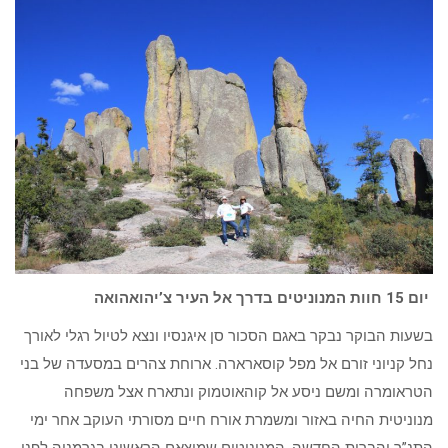
יום 15 חוות המנוניטים בדרך אל העיר צ’יהואהואה
בשעות הבוקר נבקר באגם הסכור סן איגנסיו ונצא לטיול רגלי לאורך
נחל קניוני זורם אל מפל קוסארארה. ארוחת צהרים במסעדה של בני
הטראומרה ומשם ניסע אל קוהאוטמוק ונתארח אצל משפחה
מנוניטית החיה באזור ומשמרת אורח חיים מסורתי העוקב אחר ימי
התנ”ך והברית החדשה. המנוניטים שמוצאם הראשוני בגרמניה לפני