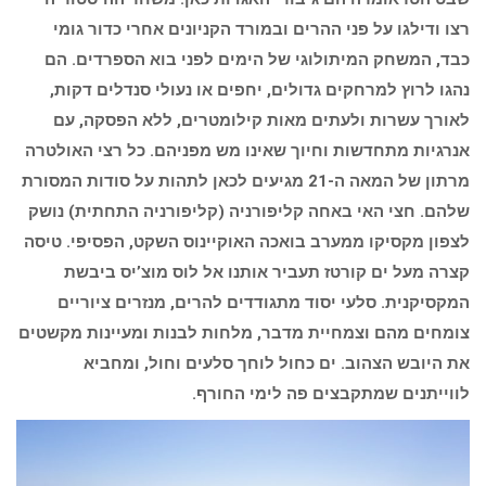
רצו ודילגו על פני ההרים ובמורד הקניונים אחרי כדור גומי
כבד, המשחק המיתולוגי של הימים לפני בוא הספרדים. הם
נהגו לרוץ למרחקים גדולים, יחפים או נעולי סנדלים דקות,
לאורך עשרות ולעתים מאות קילומטרים, ללא הפסקה, עם
אנרגיות מתחדשות וחיוך שאינו מש מפניהם. כל רצי האולטרה
מרתון של המאה ה-21 מגיעים לכאן לתהות על סודות המסורת
שלהם. חצי האי באחה קליפורניה (קליפורניה התחתית) נושק
לצפון מקסיקו ממערב בואכה האוקיינוס השקט, הפסיפי. טיסה
קצרה מעל ים קורטז תעביר אותנו אל לוס מוצ’יס ביבשת
המקסיקנית. סלעי יסוד מתגודדים להרים, מנזרים ציוריים
צומחים מהם וצמחיית מדבר, מלחות לבנות ומעיינות מקשטים
את היובש הצהוב. ים כחול לוחך סלעים וחול, ומחביא
לווייתנים שמתקבצים פה לימי החורף.