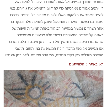
בחודשי החורף מגיעים אל לגונת “אוחו דה ליברה” להקות של
לווייתנים אפורים מאלסקה כדי להזדווג ולהמליט את גוריהם. נצא
לשייט לאתר את הלהקות האלו ולצפות מקרוב בלווייתנים. בדרכנו
נעבור גם בשטח המלחות והמפעל הענק להפקת מלח ונבקר בו.
אחר הצהרים נמשיך בנסיעה לביקור באחת המערות היפות של
באחה קליפורניה המעוטרת בציורי סלע צבעוניים ומרשימים
שהשתמרו היטב. משם נמשיך אל העיירה סן איגנסיו. בלב המדבר
אנו מגיעים אל נאת מדבר ירוקה המשופעת במי תהום. תושבי
העיירה מגדלים כאן דקלי תמרים, עצי הדר ותאנים. לינה בסן איגנסיו.
ראו באתר : הלווייתנים