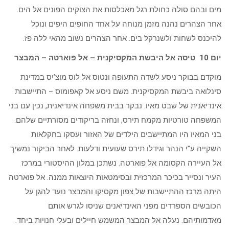
מים ובהם סולה כחולת רגל מאכלסות את הצוקים הפונים אל הים.
אחר הצהרים נהנה מזמן מנוחה על אחד החופים היפים ונוכל
להיכנס לשחות ולשנרקל בים. אחר הצהרים נשוב מהאי ללה פז.
יום 10 טיסה אל היבשת המקסיקנית – אל פוארטה – המבצר
מוקדם בבוקר ניסע לשדה התעופה ונטוס אל לוס מוצ’יס במדינת
סינלואה ביבשת המקסיקנית. משם ניסע אל קאפומוס – התיישבות
אינדיאנית של שבט מאיו. נבקר בבית משפחה אינדיאנית, נכין עם בני
המשפחה טורטיות מקמח תירס, ונחזה בריקודים מסורתיים שלהם.
בני המאיו היו המתיישבים הילדים של האזור ועסקו בחקלאות
השקייה ע”י הנהר וגידלו תירס שעועית ודלעות. לאחר הביקור נמשיך
אל העיירה הקסומה אל פוארטה. נשתכן במלון ההיסטורי במרכז
העיר ונסייר בכיכר המרכזית ובסימטאות היוצאות ממנה. אל פוארטה
היתה מרכז ההתיישבות של צפון מקסיקו והמבצר נועד להגן על
הכובשים הספרדים מפני האינדיאנים שניסו לגרש אותם
מאדמותיהם. נעלה אל המבצר המשמש חיילים ובעלי חנויות ביחד.