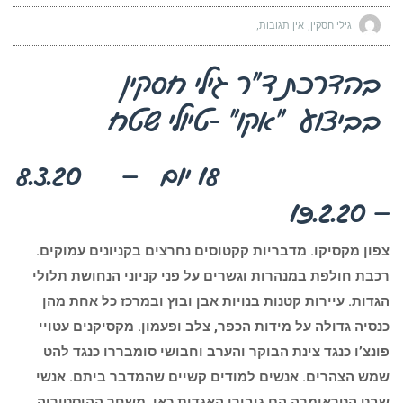
גילי חסקין
אין תגובות
בהדרכת ד”ר גילי חסקין
בביצוע “אקו” -טיולי שטח
18 יום – 8.3.20
– 19.2.20
צפון מקסיקו. מדבריות קקטוסים נחרצים בקניונים עמוקים.
רכבת חולפת במנהרות וגשרים על פני קניוני הנחושת תלולי
הגדות. עיירות קטנות בנויות אבן ובוץ ובמרכז כל אחת מהן
כנסיה גדולה על מידות הכפר, צלב ופעמון. מקסיקנים עטויי
פונצ’ו כנגד צינת הבוקר והערב וחבושי סומבררו כנגד להט
שמש הצהרים. אנשים למודים קשיים שהמדבר ביתם. אנשי
שבט הטראומרה הם גיבורי האגדות כאן. משחר ההיסטוריה