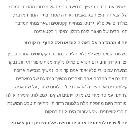
ומזהיר את חבריו. נמשיך בנסיעה פנימה אל מרחבי המדבר המרכזי
של הבאחה ונעצור בקטאבינה, עיירה קטנה בתוך הנוף המדברי,
בולדרים של סלעי גרניט, צמחיית קקטוסים ושאר צמחי המדבר
המיוחדים של האזור. לינה במלון “מיסיון” בקטאבינה.
יום 4 מהמדבר אל באהיה לוס אנחלס לחוף ים קורטז
בשעות הבוקר נצא למסלול הליכה במדבר הקקטוסים המרהיב, בין
עצי הקרדון והבוג’ום הנראים כאילו נלקחו מנוף סיפורי אגדות. נבקר
במערה עם ציורי סלע אינדיאנים קדומים. נמשיך בנסיעה ארוכה
החוצה את המדבר. אחר הצהרים נמשיך בנסיעה של כמאתיים
קילומטרים אל העיירה “גרארו נגרו” – לוחם שחור, על שם אניה
שהיתה עמוסה מידי בשומן לווייתנים ושקעה למצולות. העיירה עולה
ופורחת היום מהפקת מלח בלגונות רדודות, ומתיירות טבע המושכת
חובבי לווייתנים ושפע עופות מים. לינה במקום.
יום 5 שייט לווייתנים אפורים ונסיעה אל המיסיון בסן איגנסיו