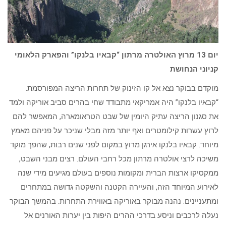
יום 13 מרוץ האולטרה מרתון “קבאיו בלנקו” והפארק הלאומי
קניוני הנחושת
מוקדם בבוקר נצא אל קו הזינוק של תחרות הריצה המפורסמת.
“קבאיו בלנקו” היה אמריקאי מתבודד שחי בהרים סביב אוריקה ולמד
את סגנון הריצה עתיק היומין של שבט הטראומארה, המאפשר להם
לרוץ עשרות קילומטרים ואף יותר מזה מבלי שניכר על פניהם מאמץ
מיוחד. קבאיו בלנקו אירגן מרוץ במקום לפני שנים רבות, שהפך מוקד
משיכה לרצי אולטרה מרתון מכל רחבי העולם. רצים מבני השבט,
ממקסיקו ארצות הברית ומקומות נוספים בעולם מגיעים מידי שנה
לאירוע המיוחד הזה, והעיירה הקטנה והשקטה גדושה במתחרים
ומתעניינים. נהנה מבוקר באוריקה באווירת התחרות. בהמשך הבוקר
נעלה לרכבים וניסע בדרכי ההרים היפות בין יערות האורנים אל