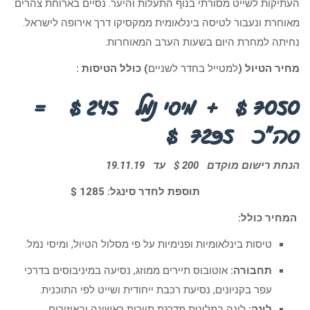
העתיקות לשייט מסורתי בנוף התעלות והיער. נסיים בארוחת צהרים
מאוחרת ונעבור לטיסה בינלאומית ממקסיקו דרך אירופה לישראל.
נחיתה למחרת היום בשעות הערב המאוחרות.
מחיר הטיול (
למטייל בחדר לשניים
) כולל הטיסות :
7050 $ + מיסי נמל 245 $ =
סה”כ 7295 $
הנחת רישום מוקדם 200 $ עד 19.11.19
תוספת לחדר סינגל: 1285 $
המחיר כולל:
טיסות בינלאומיות ופנימיות על פי מסלול הטיול, ומיסי נמל.
תחבורה:
אוטובוס תיירים ממוזג, נסיעה במיניבוסים בדרכי
עפר בקניונים, נסיעת רכבת ייחודית ושייט לפי התוכנית.
לינה:
לינה במלונות מדרגת תיירות ראשונה ובאיזורים