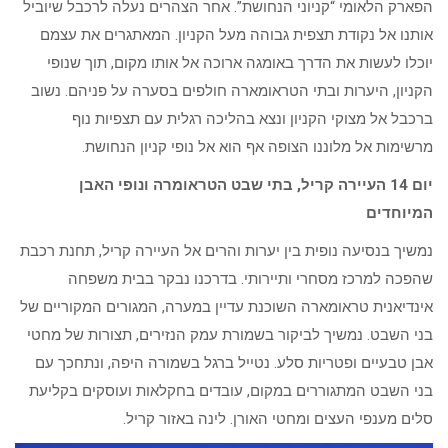
הפארק הלאומי “קניוני הנחושת”. אחר הצהרים נעלה לרכבל שיוביל
אותנו אל נקודת תצפית גבוהה מעל הקניון. המאתגרים את עצמם
יוכלו לעשות את הדרך באומגה ארוכה אל אותו מקום, תוך שנופי
הקניון, היערות ובתי הטראומארה חולפים בסערה על פניהם. נשוב
ברכבל אל מצוקי הקניון ונצא בהליכה רגלית עם תצפיות נוף
מרשימות אל מלוננו הצופה אף הוא אל נופי קניון הנחושת.
יום 14 העיירה קריל, בתי שבט הטראומרה ונופי האבן
המיוחדים
נמשיך בנסיעה נופית בין יערות והרים אל העיירה קריל, תחנת רכבת
שהפכה למרכז מסחרי ותיירותי. בדרכנו נבקר בבית משפחה
אינדיאנית טראומארה השוכנת עדיין במערה, המגורים המקוריים של
בני השבט. נמשיך לביקור בשמורת עמק הנזירים, תצורות של מחטי
אבן טבעיים ופטריות סלע. נטייל ברגל בשמורה היפה, ונתחכך עם
בני השבט המתגוררים במקום, עובדים בחקלאות ועוסקים בקליעת
סלים מענפי העצים ומחטי האורן. לינה באזור קריל.