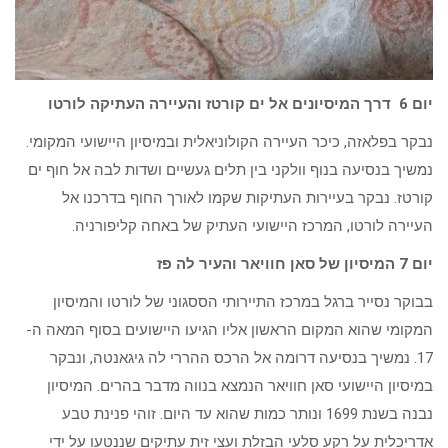
יום 6 דרך המיסיונים אל ים קורטז והעיירה העתיקה לורטו
נבקר בפלאזה, כיכר העיירה הקולוניאלית ובמיסיון היישועי המקומי.
נמשיך בנסיעה בנוף וולקני בין תלים געשיים ושדות לבה אל חוף ים
קורטז. נבקר בעיירות העתיקות שקמו לאורך החוף בדרכנו אל
העיירה לורטו, המרכז היישועי העתיק של באחה קליפורניה.
יום 7 המיסיון של סאן חוויאר והעיר לה פז
בבוקר נסייר ברגל במרכז התיירותי הססגוני של לורטו והמיסיון
המקומי שהוא המקום הראשון אליו הגיעו היישועים בסוף המאה ה-
17. נמשיך בנסיעה דרומה אל הרכס ההררי לה גיגאנטה, ונבקר
במיסיון היישועי סאן חוויאר הנמצא בנווה מדבר בהרים. המיסיון
נבנה בשנת 1699 ונותר כמות שהוא עד היום. זוהי פנינת טבע
אדריכלית על רקע סלעי הבזלת ועצי זית עתיקים שננטעו על ידי