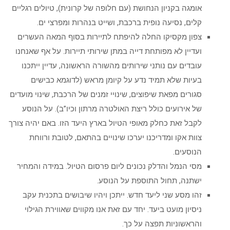
אומגה בקניון הנחושת (עם חלופה של קרונית), טיולים רגליים
קלים, נסיעה נופית ברכבת, ושייט בנהרות ומפרצי ים.
צפון מקסיקו החלה להיפתח לתיירות בסוף המאה העשרים
ועדיין לא מפותחת דייה במתן שירותי תיירות. על אף שאנחנו
עובדים עם נותני שירותים מהשורה הראשונה, עדיין ייתכנו
בעיות שלא תמיד נדע על קיומן מראש (לדוגמא כבישים
סגורים מפאת שיפוצים, שינויי זמנים של הרכבת, שינוי מועדים
של אירועים כולל ריצת האולטרה מרתון וכיו”ב). על הנוסע
לקבל זאת כחלק מאופי הטיול בארץ היעד הזו. באם יהיה צורך
צוות אקו ומדריכנו יערכו שינויים בהתאם, לטובת ורווחת
הנוסעים.
מסי הנמל והדלק נכונים ליום פרסום הטיול. במידה והמחיר
ישתנה, תחול התוספת על הנוסע.
זהו מסע שני ליעד חדש. ייתכן ויהיו שיבושים בתכנית עקב
ניסיון מועט ביעד. יחד עם זאת אנו מקווים שאווירת הגילוי
והראשוניות תפצה על כך.