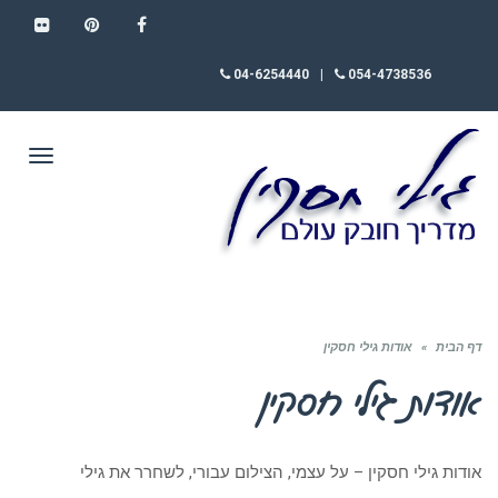
FLICKR
PINTEREST
FACEBOOK
04-6254440
|
054-4738536
תפריט
דף הבית
»
אודות גילי חסקין
אודות גילי חסקין
אודות גילי חסקין – על עצמי, הצילום עבורי, לשחרר את גילי