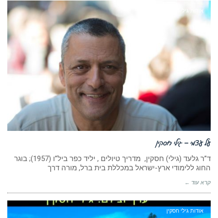
אודות גילי חסקין
על עצמי – גילי חסקין
ד”ר גלעד (גילי) חסקין, מדריך טיולים , יליד כפר ביל”ו (1957); בוגר
החוג ללימודי ארץ-ישראל במכללת בית ברל, מורה דרך
קרא עוד ←
אודות גילי חסקין