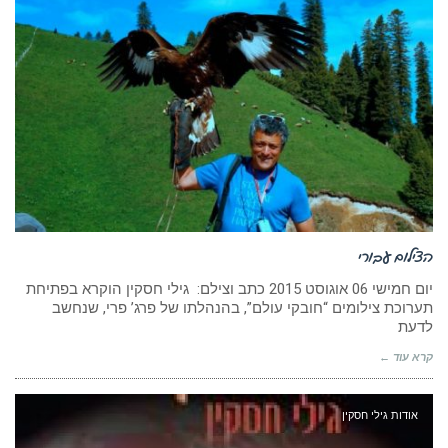
הצילום עבורי
‏יום חמישי 06 אוגוסט 2015 כתב וצילם: גילי חסקין הוקרא בפתיחת
תערוכת צילומים “חובקי עולם”, בהנהלתו של פרג’ פרי, שנחשב
לדעת
קרא עוד ←
אודות גילי חסקין