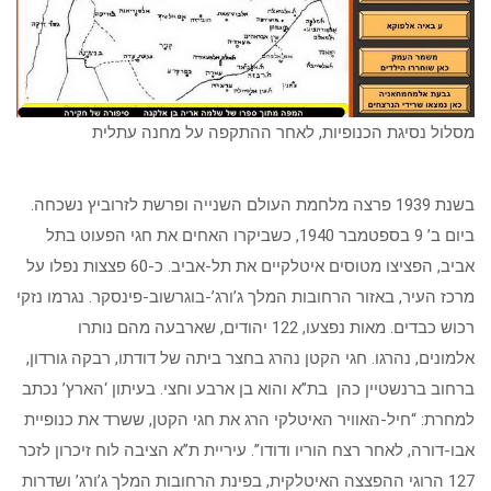
מסלול נסיגת הכנופיות, לאחר ההתקפה על מחנה עתלית
בשנת 1939 פרצה מלחמת העולם השנייה ופרשת לזרוביץ נשכחה.
ביום ב’ 9 בספטמבר 1940, כשביקרו האחים את חגי הפעוט בתל
אביב, הפציצו מטוסים איטלקיים את תל-אביב. כ-60 פצצות נפלו על
מרכז העיר, באזור הרחובות המלך ג’ורג’-בוגרשוב-פינסקר. נגרמו נזקי
רכוש כבדים. מאות נפצעו, 122 יהודים, שארבעה מהם נותרו
אלמונים, נהרגו. חגי הקטן נהרג בחצר ביתה של דודתו, רבקה גורדון,
ברחוב ברנשטיין כהן בת”א והוא בן ארבע וחצי. בעיתון ‘הארץ’ נכתב
למחרת: “חיל-האוויר האיטלקי הרג את חגי הקטן, ששרד את כנופיית
אבו-דורה, לאחר רצח הוריו ודודו”. עיריית ת”א הציבה לוח זיכרון לזכר
127 הרוגי ההפצצה האיטלקית, בפינת הרחובות המלך ג’ורג’ ושדרות