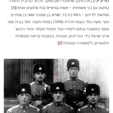
לַזַרוֹביץ
(בן ארבעים), שתפקידו סגן מפקד הכלא. לַזַרוֹביץ התגורר
במקום עם בני משפחתו – אשתו
ברוריה
(בת שלושים ואחת)
[1]
ושלושת ילדיהם –
רחל
בת 12;
יפרח
, בן שמונה
וחגי
בן שנתיים
וחצי. משה נולד בשנת תרנ”ח (1898) בפתח-תקוה. למד בבית ספר
עממי במושבה ובתום לימודיו עבד כפועל חקלאי. אחרי כיבוש
ארץ-ישראל בידי הבריטים, הצטרף, בעקבות קריאת המוסדות
הלאומיים, ל”משטרה המעולה”
[2]
.