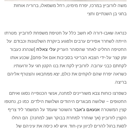
משה לזרוביץ במרכז, יפרח מימינו, רחל משמאלו, ברוריה אוחזת
בחגי בן השנתיים וחצי
כנראה שאבו-דורה לא חשב כלל על חטיפת משפחת לזרוביץ. מטרתו
הייתה לשחרר אסירים ערבים ולפגוע ביוקרת השלטונות וכבודם. על
החטיפה החליט לאחר שהסוהר העריק
עלי צאלח
[שנהרג כעבור
זמן קצר על-ידי הצבא הבריטי בסביבות אום אל-פחם], שכנע אותו
לקחתם כבני ערובה. לזרוביץ לקח את בנו הקטן חגי על זרועותיו.
כשראה יפרח שהם לוקחים את כולם, יצא ממחבואו והצטרף אליהם
בריצה.
כשפרצו כוחות צבא משוריינים למחנה, אנשי הכנופייה נסוגו ואיתם
החטופים – שלושה מבוגרים היהודים ושלושת הילדים. כמו כן, נחטפו
קצין המשטרה
אנעאם ג’אבר
והשוטר שעמד על המשמר ליד צריף
הקצין לזרוביץ (אך שוחרר למחרת בבוקר ושב למחנה). הם החלו
לסגת ברגל להרים לכיוון עין-חוד. איש לא כיסה את עיניהם של