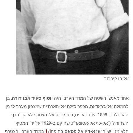
אליהו קירז’נר
אחד מאנשי השטח של המרד הערבי היה
יוסוף סעיד אבו דורה
, בן
לחמולת אל-ג’ראדאת, מכפר סילת אל-חארת’יה שמצפון מערב לג’נין.
הוא נולד ב-1898. עבד כאריס, כסבל, כפועל. הצטרף לארגון ‘הכף
השחורה’ (“אל-כף אל-אסוואד”), שהוקם ב-1929 על ידי המטיף
הלאומני שייח’
עז א-דין אל קסאם
בחיפה
[7]
. במרד הערבי, הצטרף