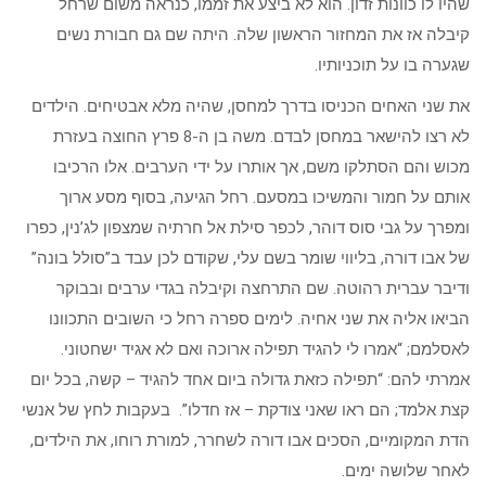
שהיו לו כוונות זדון. הוא לא ביצע את זממו, כנראה משום שרחל
קיבלה אז את המחזור הראשון שלה. היתה שם גם חבורת נשים
שגערה בו על תוכניותיו.
את שני האחים הכניסו בדרך למחסן, שהיה מלא אבטיחים. הילדים
לא רצו להישאר במחסן לבדם. משה בן ה-8 פרץ החוצה בעזרת
מכוש והם הסתלקו משם, אך אותרו על ידי הערבים. אלו הרכיבו
אותם על חמור והמשיכו במסעם. רחל הגיעה, בסוף מסע ארוך
ומפרך על גבי סוס דוהר, לכפר סילת אל חרתיה שמצפון לג’נין, כפרו
של אבו דורה, בליווי שומר בשם עלי, שקודם לכן עבד ב”סולל בונה”
ודיבר עברית רהוטה. שם התרחצה וקיבלה בגדי ערבים ובבוקר
הביאו אליה את שני אחיה. לימים ספרה רחל כי השובים התכוונו
לאסלמם; “אמרו לי להגיד תפילה ארוכה ואם לא אגיד ישחטוני.
אמרתי להם: “תפילה כזאת גדולה ביום אחד להגיד – קשה, בכל יום
קצת אלמד; הם ראו שאני צודקת – אז חדלו”. בעקבות לחץ של אנשי
הדת המקומיים, הסכים אבו דורה לשחרר, למורת רוחו, את הילדים,
לאחר שלושה ימים.