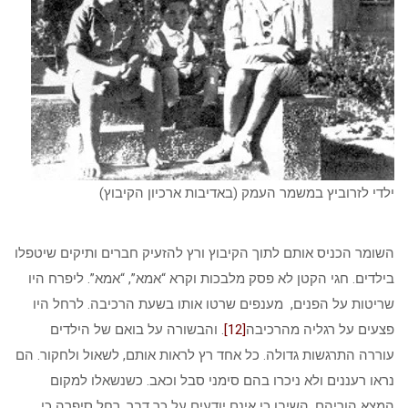
ילדי לזרוביץ במשמר העמק (באדיבות ארכיון הקיבוץ)
השומר הכניס אותם לתוך הקיבוץ ורץ להזעיק חברים ותיקים שיטפלו
בילדים. חגי הקטן לא פסק מלבכות וקרא “אמא”, “אמא”. ליפרח היו
שריטות על הפנים, מענפים שרטו אותו בשעת הרכיבה. לרחל היו
פצעים על רגליה מהרכיבה
[12]
. והבשורה על בואם של הילדים
עוררה התרגשות גדולה. כל אחד רץ לראות אותם, לשאול ולחקור. הם
נראו רעננים ולא ניכרו בהם סימני סבל וכאב. כשנשאלו למקום
המצא הוריהם, השיבו כי אינם יודעים על כך דבר. רחל סיפרה כי