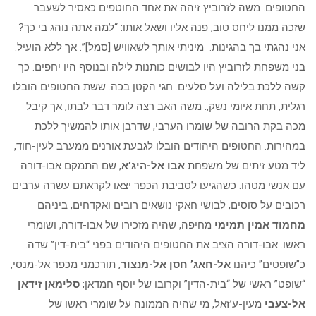
החטופים. משה לזרוביץ זיהה את אחד החוטפים כאסיר לשעבר
שזכה ממנו ליחס טוב, פנה אליו ושאל אותו: “למה אתה נוהג בי כך?
אני נהגתי בך בהגינות. מיניתי אותך לשאוויש [סמל]”. אך ללא הועיל.
בני משפחת לזרוביץ היו לבושים כותנות לילה ובנוסף היו יחפים. כך
קשה ללכת בלילה ועל סלעים. חגי הקטן בכה. ששת החטופים הובלו
רגלית, תחת איומי נשק,. משה האב רצה לומר דבר לבתו, אך קיבל
מכה בקת הרובה של שומרו הערבי, שדרבן אותו להמשיך ללכת
במהירות. החטופים היהודים הובלו לגבעת אורנים ממערב לעין-חוד,
ליד מטע זיתים של משפחת
אבו אל-היג’א
, שם התמקם אבו-דורה
עם אנשי מטהו. כשהגיעו לסביבת הכפר יצאו לקראתם עשרה ערבים
רכובים על סוסים, לבושי חאקי נושאים רובים ואקדחים, ביניהם
מחמוד אמין תמימי
מחיפה, שהיה מזכירו של אבו-דורה, ושומרי
ראשו. אבו-דורה הציב את החטופים היהודים בפני “בית-דין” שדה.
כ”שופטים” כיהנו
אל-חאג’ חסן אל-מנצור
, תורכמני מכפר אל-מנסי,
“שופט” ראשי של “בית-הדין” וקרובו של יוסף חמדאן;
סלימאן זידאן
אל-צעבי
מעין-ע’זאל, מי שהיה הממונה על שומרי ראשו של