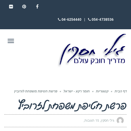
FLICKR
PINTEREST
FACEBOOK
04-6254440
|
054-4738536
תפריט
דף הבית
»
קטגוריות
»
חומר רקע - ישראל
»
פרשת חטיפת משפחת לזרוביץ
פרשת חטיפת משפחת לזרוביץ
גילי חסקין
15 תגובות