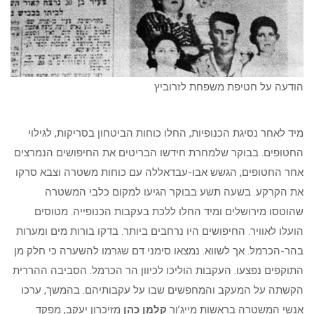
הודעה על חטיפת משפחת לזרוביץ
מיד לאחר נסיגת הכנופיות, החלו כוחות הביטחון בסריקות, לגילוי
החטופים. בבוקר שלמחרת חידשו הבריטים את החיפושים הנמרצים
אחר החטופים, הגשש אבו-עבדאללה עם כוחות משטרה וצבא סרקו
את הקרקע. בשעה תשע בבוקר הגיעו למקום כלבי המשטרה
שהוטסו מירושלים ומיד החלו ללכת בעקבות הכנופייה. מטוסים
הועלו לאוויר. החיפושים היו נרחבים ביותר. בדקו בורות מים ומערות
בהר-הכרמל. אך לשווא. נמצאו סימני דם שגרמו להשערה כי חלק מן
התוקפים נפצעו. העקבות הוליכו לכיוון הר הכרמל. הסביבה ההררית
הקשתה על המעקב והמחפשים שבו על עקבותיהם. בהמשך, ערכו
אנשי המשטרה בראשות מייג’ור
קלמן כהן
מזיכרון יעקב, מפקד