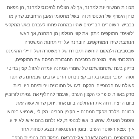
מכונית המשוריינת למחנה, אך לא הצליח להיכנס למחנה, הן מפאת
כוחן העודף של הכנופיות והן בשל מחסומי האבן הרחבים, שהקימו
בכביש. השוטרים הבריטים שהיו במחנה פתחו לעברם באש ממקלעי
“לואיס”. התוקפים ניתקו את קווי הטלפון מן המחנה, אך האש
הנותבת שירו המותקפים, הובחנה על ידי תחנות המשטרה
שבסביבה ולמקום הוחשה תגבורת של המשטרה ושל חיילי הרגימנט
המלכותי שהיו מוצבים בסביבה. התגבורת הניסה את התוקפים,
בדיוק בעת שתחמושתם של שומרי המחנה עמדה לאזול. קצין בריטי
וסוהר ערבי נפצעו בקרב. קצינים וסוהרים ערבים שבמחנה, שיתפו
פעולה עם הכנופייה. חלקם ידעו על התוכנית ויריותיהם היו יריות
סרק באוויר. סופר כי הקצין הערבי, שעמד להחליף את עמיתו לזרוביץ
ביום הרצח, דחה את ההחלפה ביום אחד. יתכן שהוא עשה זאת
בכוונה. מלבד מפקד המחנה – הקצין הבריטי מק-לין, שנפצע בזרועו
והסמל האנגלי, שהשיבו אש לכנופיות, לא נלחם בהם איש. לא ידוע
איך נפצע השוטר הערבי. בזמן ההתנגשות נפצע לפחות אחד
מהתוקפים, כנראה
ע’ארב אל-דרבאס
, מפקד תת-כנופיית הכפר