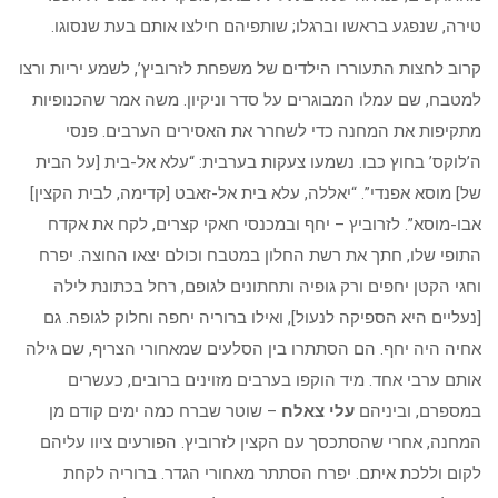
טירה, שנפגע בראשו וברגלו; שותפיהם חילצו אותם בעת שנסוגו.
קרוב לחצות התעוררו הילדים של משפחת לזרוביץ’, לשמע יריות ורצו
למטבח, שם עמלו המבוגרים על סדר וניקיון. משה אמר שהכנופיות
מתקיפות את המחנה כדי לשחרר את האסירים הערבים. פנסי
ה’לוקס’ בחוץ כבו. נשמעו צעקות בערבית: “עלא אל-בית [על הבית
של] מוסא אפנדי”. “יאללה, עלא בית אל-זאבט [קדימה, לבית הקצין]
אבו-מוסא”. לזרוביץ – יחף ובמכנסי חאקי קצרים, לקח את אקדח
התופי שלו, חתך את רשת החלון במטבח וכולם יצאו החוצה. יפרח
וחגי הקטן יחפים ורק גופיה ותחתונים לגופם, רחל בכתונת לילה
[נעליים היא הספיקה לנעול], ואילו ברוריה יחפה וחלוק לגופה. גם
אחיה היה יחף. הם הסתתרו בין הסלעים שמאחורי הצריף, שם גילה
אותם ערבי אחד. מיד הוקפו בערבים מזוינים ברובים, כעשרים
במספרם, וביניהם
עלי צאלח
– שוטר שברח כמה ימים קודם מן
המחנה, אחרי שהסתכסך עם הקצין לזרוביץ. הפורעים ציוו עליהם
לקום וללכת איתם. יפרח הסתתר מאחורי הגדר. ברוריה לקחת