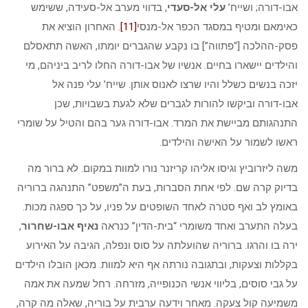
אבו-דורה; ושייח’
עלי אל-סעדי
, בדווי מערב אל-סעידה, ששימש
כאימאם ומטיף במסגד הכפר אל-מנסי
[11]
. האחרון הוציא את
פסק-ההלכה [“פתווה”] בו נקבע שהגברים יומתו, האשה תתאסלם
והילדים יישארו בחיים. אנשיו של אבו-דורה החלו לריב ביניהם, מי
יזכה בנשים כשלל והיו שרצו לאנוס אותן. שייח’ עלי פנה אל
אבו-דורה וביקשו להורות לגברים שלא לגעת בשבויות, שכן
התנהגותם מביישת את המרד. אבו-דורה גער בהם והטיל על שומרי
ראשו לשמור על האישה והילדים.
משה ליזרוביץ וגיסו אליהו קריזנר נורו למוות במקום. לא ברור מה
בדיוק קרה שם. לפי אחת הסברות, בעת ה”משפט” התנהגה ברוריה
באומץ לב ואף סטרה לאחד השופטים על פניו, על כך ספגה מכות.
בעלה התערב ואחד משומרי “בית-הדין” כנראה
נאיף אבו-שחרור
,
ירה בו והרגו. ברוריה שהועלתה על סוס ונפלה, הגיבה על האירוע
בקללות וצעקות, ובתגובה נורתה אף היא למוות. מכאן הובלו הילדים
על גבי סוסים, בליווי אנשי הכנופייה, מזרחה. רחל שמעה את אמה
משמיעה קול צעקה. מאחר וידעה ערבית על בוריה, שאלה מה קרה,