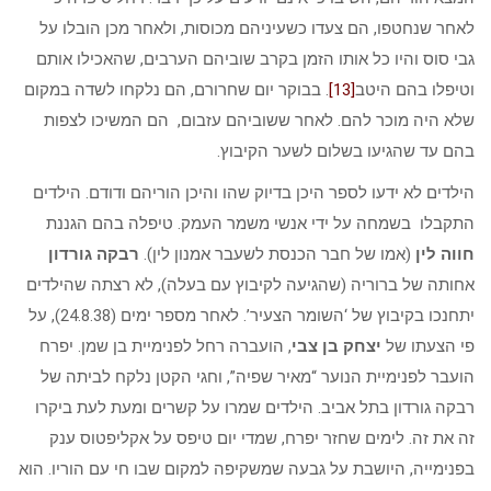
לאחר שנחטפו, הם צעדו כשעיניהם מכוסות, ולאחר מכן הובלו על
גבי סוס והיו כל אותו הזמן בקרב שוביהם הערבים, שהאכילו אותם
וטיפלו בהם היטב
[13]
. בבוקר יום שחרורם, הם נלקחו לשדה במקום
שלא היה מוכר להם. לאחר ששוביהם עזבום, הם המשיכו לצפות
בהם עד שהגיעו בשלום לשער הקיבוץ.
הילדים לא ידעו לספר היכן בדיוק שהו והיכן הוריהם ודודם. הילדים
התקבלו בשמחה על ידי אנשי משמר העמק. טיפלה בהם הגננת
חווה לין
(אמו של חבר הכנסת לשעבר אמנון לין).
רבקה גורדון
אחותה של ברוריה (שהגיעה לקיבוץ עם בעלה), לא רצתה שהילדים
יתחנכו בקיבוץ של ‘השומר הצעיר’. לאחר מספר ימים (24.8.38), על
פי הצעתו של
יצחק בן צבי
, הועברה רחל לפנימיית בן שמן. יפרח
הועבר לפנימיית הנוער “מאיר שפיה”, וחגי הקטן נלקח לביתה של
רבקה גורדון בתל אביב. הילדים שמרו על קשרים ומעת לעת ביקרו
זה את זה. לימים שחזר יפרח, שמדי יום טיפס על אקליפטוס ענק
בפנימייה, היושבת על גבעה שמשקיפה למקום שבו חי עם הוריו. הוא