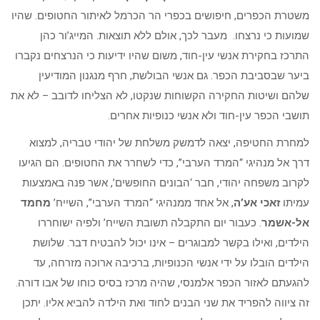
משטרת הכפרים, חיפושים בכפרי הר הכרמל לאיתור החטופים. שהיו
שמועות כי נרצחו. מעבר לכך, אולם ללא תוצאות. המייג’ור כהן
התרכז בחקירת אנשי עין-חוד, משום שהיו ידיעות כי הנרצחים נקברו
ביער שבסביבת הכפר. גם אנשי הבולשת, חרף מנגנון המודיעין
שלהם ושיטות החקירה הקשוחות שנקטו, לא הצליחו לדובב – לא את
תושבי הכפר עין-חוד ולא אנשי כנופיות אחרים.
למחרת החטיפה, יצאה לדמשק משלחת של יהודי טבריה, למצוא
דרך אל מנהיגי “המרד הערבי”, כדי לשחרר את החטופים. הם הגיעו
לקרוב משפחה יהודי, חבר ‘הבונים החופשים’, אשר פנה באמצעות
עמיתו
זאכי אע’ה
, אל אחד ממנהיגי “המרד הערבי”, השייח’
מחמד
אל-אשמר
. כעבור יום התקבלה תשובת השייח’ ולפיה ישוחררו
הילדים, ואילו בקשר למבוגרים – אינו יכול להבטיח דבר. שלושת
הילדים הובלו על ידי אנשי הכנופיות, ברכיבה ארוכה מזרחה, עד
להגעתם לאזור הכפר אלמנסי, שהיה מרכז בסיס כוחו של אבו דורה.
זה ציווה להפריד את שני הבנים לחוד ואת הילדה להביא אליו. יתכן