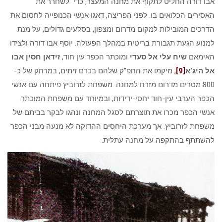
אבו דורה החליט לתקוף את מחנה המעצר, כדי לשחרר את
האסירים הכלואים בו. לפני הפריצה, דאגו אנשי הכנופייה לחסום את
הדרכים המובילות למקום מדרום ומצפון, בסלעים גדולים, על מנת
למנוע הגעת תגבורת בריטית במהלך הפעולה. יוסף אבו דורה ולצידו
האימאם
שיח עלי אל סעדי
ומוכתר הכפר עין חוד,
זידאן חסין אבו
אל היג’א
[9]
, מיקמו את החפ”ק שלהם בכרם זיתים, במרחק של כ-
800 מטרים מדרום מזרח למחנה. משפחת לזרוביץ פיתחה עם אנשי
הכפר הערבי עין-חוד יחסי-ידידות, ובמיוחד עם משפחת המוכתר.
אנשי הכפר מכרו את תוצרתם לסגל המחנה ונהגו לבקר בביתם של
משפחת לזרוביץ. אך מערכת היחסים ההדוקה לא מנעה מבני הכפר
להשתתף בהתקפה על מחנה עתלית.