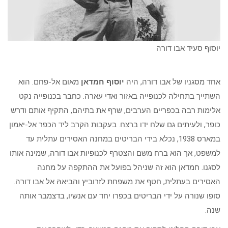
יוסוף סעיד אבו דורה
אחד מסגניו של אבו דורה, היה
יוסוף חמדאן
מאום אל-פחם. הוא
השתייך בתחילה לכנופייה באזור ואדי עארה. כחבר בכנופייה נקט
אלימות רבה בכפריים הערבים, שרף את בתיהם, התקיף אותם ודרש
כופר, ולעיתים גם שלח ידו ברצח. בעקבות הקרב ליד הכפר אל-יאמון
במארס 1938, נכלא בידי הבריטים במחנה האסירים עתלית עד
למשפט, אך הוא ברח משם והצטרף לכנופיות אבו דורה, שמינה אותו
לסגנו. חמדאן הוא זה שניהל בפועל את ההתקפה על מחנה
האסירים בעתלית, חטף את משפחת לזרוביץ והביאהּ אל אבו דורה.
סופו שנורה על ידי הבריטים בכפרו יחד עם אנשיו, בדצמבר אותה
שנה.