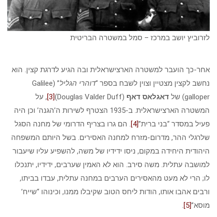
לזרוביץ יושב במרכז – סמל במשטרה הבריטית
אחר-כך הועבר למשטרה הארצישראלית ובה הגיע לדרגת קצין. הוא
נחשב לקצין מצטיין וצוין לשבח בספר “
דוהרי הגליל
” (Galilee
galloper) של
דאגלאס דאף
(Douglas Valder Duff)
[3]
, על
המשטרה הארצישראלית. ב-1935 הצטרף לשירות ה’הגנה’ וכן היה
פעיל במסדר “בני ברית”
[4]
. הם גרו בצריף הדרומי של מחנה הסגל
שלרגלי ההר, מדרום-מזרח למחנה האסירים. בשל היותם המשפחה
היהודית היחידה במקום, ניסו ידידיו של משה, להשפיע עליו שיעבור
למושבה עתלית. משה סירב. הוא לא האמין שערבים, ידידיו, יתנכלו
לו; הרי לא מעט מהאסירים הערבים במחנה עתלית, עבדו בביתו,
ורבים אהבו אותו, הודות ליחס הטוב שקיבלו ממנו, וכינוהו “שייח’
מוסא”
[5]
.