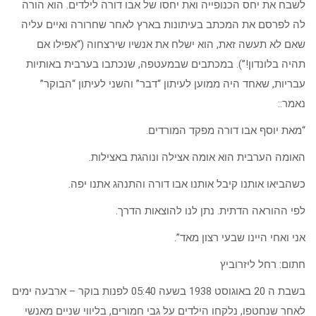
לשבח את יחס הכנופייה ואת יחסו של אבו דורה לילדים. הוא הורה
לה לפרסם את המכתב בעיתונות בארץ לאחר שחרורה ואיים עליה
שאם לא תעשה זאת, הוא ישלח את אנשיו שירצחוה (“אפילו אם
תהיה בלונדון!”). במכתבים שבמעטפה, שנכתבו בערבית באותיות
עבריות, שאחד היה ממוען לעיתון “דבר” והשני לעיתון “הבוקר”
נאמר::
“מאת יוסף אבו דורה מפקד המורדים.
האומה הערבית הוא אומה אצילה ונוהגת באצילות.
כשהביאו אותנו קיבל אותנו אבו דורה והתנהג אתנו יפה.
לפי ההוראה הדתית. נתן לנו להוצאות הדרך.
אני ואחי היינו שבעי רצון מאד”.
חתום: רחל ליזרוביץ
בשבת ה 20 באוגוסט 1938 בשעה 05:40 לפנות בוקר – ארבעה ימים
לאחר שנחטפו, נלקחו הילדים על גבי חמורים, בליווי שניים מאנשי