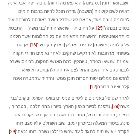
יושב; וואדי חנין [נס ציונה] הוא פארמה [חווה] טובה ויפה, אבל אינה
ראויה לשם קולוניה [מושבה]; גדרה תוכל להיות ברבות הימים
לקולוניה טובה מאד, אך אם לא ישתדל הוועד באודסה להורסה עוד
בטרם נבנתה”
[25]
. על רחובות – שראשיה היו ‘בני משה’ – התבטא
בייתר אופטימיות: “ראשיתה מתאימה עם כל החלומות אשר חלמנו
על קולוניה [מושבה] עברית באה”ק [בארץ הקודש]”
[26]
. אך גם
ציפיותיו מרחובות לא הרקיעו שחקים. לאחר נאומים חדורי תקווה
ואמונה, שנשאו מזא”ה, טיומקין וכמה מאנשי המקום, בכינוס שערכו
לכבודו, קם אחד העם והחל לצנן את ההתלהבות; קרא שלא
להתפעם ממלים יפות חסרות תוכן ממשי והזהיר שהמטרה אינה
קלה ואינה קרובה
[27]
.
לאחר שטיפל בעניינים פוליטיים פנימיים בוועד הפועל ובקרב ‘בני
משה’
[28]
, נתפנה לסיור בצפון הארץ. סיוריו בהר הלבנון, בטבריה ,
בנצרת, בחיפה ובכרמל, הסבו לו הנאה רבה. אך כשביקר בראש
פינה, ביסוד המעלה ובזיכרון יעקב, שוב השתלט עליו מצב רוחו
הקודר. ייאושו היה כה גדול עד שחש כי “לבו נשבר ורוחו נכאה”
[29]
.