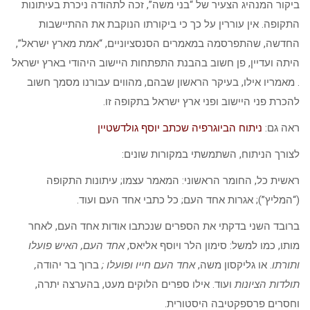
ביקור המנהיג הצעיר של “בני משה”, זכה לתהודה ניכרת בעיתונות
התקופה. אין עוררין על כך כי ביקורתו הנוקבת את ההתיישבות
החדשה, שהתפרסמה במאמרים הסנסציוניים, “אמת מארץ ישראל”,
היתה ועדיין, פן חשוב בהבנת התפתחות היישוב היהודי בארץ ישראל
. מאמריו אילו, בעיקר הראשון שבהם, מהווים עבורנו מסמך חשוב
להכרת פני היישוב ופני ארץ ישראל בתקופה זו.
ראה גם:
ניתוח הביוגרפיה שכתב יוסף גולדשטיין
לצורך הניתוח, השתמשתי במקורות שונים:
ראשית כל, החומר הראשוני: המאמר עצמו; עיתונות התקופה
(“המליץ”); אגרות אחד העם; כל כתבי אחד העם ועוד.
ברובד השני בדקתי את הספרים שנכתבו אודות אחד העם, לאחר
מותו, כמו למשל: סימון הלר ויוסף אליאס,
אחד העם, האיש פועלו
ותורתו
. או גליקסון משה,
אחד העם חייו ופועלו
;
ברוך בר יהודה
,
תולדות הציונות
ועוד. אילו ספרים הלוקים מעט, בהערצה יתרה,
וחסרים פרספקטיבה היסטורית.