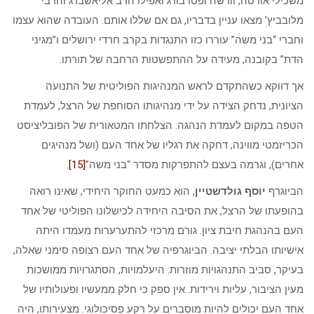
משכילי אודסה, וורשה ופטרבורג ואפילו הרב אליאשברג והרבי
מלובביץ’ מצאו עניין בדבריו, גם אם שללו אותם. העובדה שהוא עצמו
וחברי “בני משה” עוררו כזו התנגדות בקרב חרדי ירושלים ו”מגיני
הדת” בקובנה, מעידה על ההתפשטות הרחבה של תורתו.
אך דווקא כשהתקדם לראש המנהיגות הפוליטית של התנועה
הציונית, נדחק הצידה על ידי מנהיגותו הסוחפת של הרצל, לעמדת
הטפה במקום לעמדת הנהגה. הצלחתו המטאורית של הפובליציסט
הכריזמטי מווינה, דחקה את רגליו של אחד העם (ושל מנהיגים
אחרים), וגרמה בעצם להתפרקות מסדר “בני משה”
[15]
.
הביוגרף
יוסף גולדשטיין
, הוא כמעט החוקר היחידי, שאינו רואה
בהופעתו של הרצל, את הסיבה היחידה לכישלונו הפוליטי של אחד
העם בהנהגת חיבת ציון. גורם מרכזי להתערערות מעמדו היתה
אישיותו הבלתי יציבה. הביוגרפיה של אחד העם רצופה סימני שאלה,
בעיקר, סביב התנהגויות מוזרות: היעלמויות, הסתגרויות ממושכות
מעין הציבור, עליות וירידות. אין ספק כי חלק ממעשיו ופעולותיו של
אחד העם יכולים להיות מוסברים על רקע פסיכולוגי. מצעירותו, היה