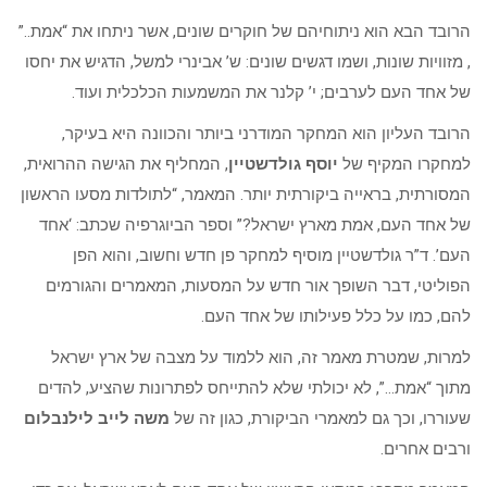
הרובד הבא הוא ניתוחיהם של חוקרים שונים, אשר ניתחו את “אמת..”
, מזוויות שונות, ושמו דגשים שונים: ש’ אבינרי למשל, הדגיש את יחסו
של אחד העם לערבים; י’ קלנר את המשמעות הכלכלית ועוד.
הרובד העליון הוא המחקר המודרני ביותר והכוונה היא בעיקר,
למחקרו המקיף של
יוסף
גולדשטיין
, המחליף את הגישה ההרואית,
המסורתית, בראייה ביקורתית יותר. המאמר, “לתולדות מסעו הראשון
של אחד העם, אמת מארץ ישראל?” וספר הביוגרפיה שכתב: ‘אחד
העם’. ד”ר גולדשטיין מוסיף למחקר פן חדש וחשוב, והוא הפן
הפוליטי, דבר השופך אור חדש על המסעות, המאמרים והגורמים
להם, כמו על כלל פעילותו של אחד העם.
למרות, שמטרת מאמר זה, הוא ללמוד על מצבה של ארץ ישראל
מתוך “אמת…”, לא יכולתי שלא להתייחס לפתרונות שהציע, להדים
שעוררו, וכך גם למאמרי הביקורת, כגון זה של
משה לייב לילנבלום
ורבים אחרים.