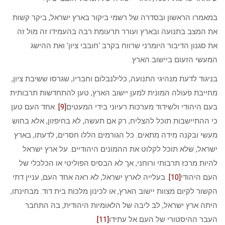
במאמרו הראשון ובסדרה של רשמי ביקור בארץ ישראל, ביקר קשות
את המצב בתנועה ובארץ ועורר תרעומת רבה בהעמידו זה מול זה
את סגנון הדיבור היומרני שרווח בקרב ‘חובבי ציון’ ואת ההישג
המעשי הזעום ביישוב הארץ.
בניגוד לדעת מנהיגי התנועה, כלילנבלום וחבריו, שגרסו ששיבת ציון,
מחייבת פעולה המונית למען יישוב הארץ, טען להתחדשות תרבותית
בעם היהודי ולשידוד מערכות רעיוני בידי המעטים
[9]
. אחד העם טען
כי ההתיישבות תוכל להצליח, רק אם תעשה, לא בחיפזון, אלא בחוש
מעשי ובקנה מידה מתאים. כל הגורמים הללו חסרים, לדעתו, בארץ
ישראל, שלא תוכל לקלוט את ההמונים היהודיים. על ארץ ישראל
להיות מרכז תרבותי ורוחני, אך לא הבסיס הפוליטי או הכלכלי של
העם היהודי
[10]
. בעלייה לארץ ישראל, לא ראה אחד העם, עניין דתי
הקשור לקיום מצוות יישוב הארץ, או לכינון מלכות בית דוד. מבחינתו,
היתה ארץ ישראל, לב ליבה של הלאומיות היהודית, בה התחבר
העבר ההיסטורי של העם אל עתידו
[11]
.