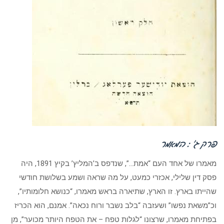
פרק ג’ : המאמר
מאמרו של אחד העם “אמת…”, שנדפס ב’המליץ’ בקיץ 1891, היה
פסק דין שלילי, אכזרי כמעט, על מה שראה ושמע בשלושת חודשי
שהייתו בארץ. זו הארץ, שתיארה בראש מאמרו, “כנושא חלומותיו”,
וכ”משאת נפשו” ושעזבה “בלב נשבר ורוח נכאה”. אמנם, הוא הכריז
בפתיחת מאמרו, שרצונו “לגלות טפח – את הטפח היותר מכוער”, מן