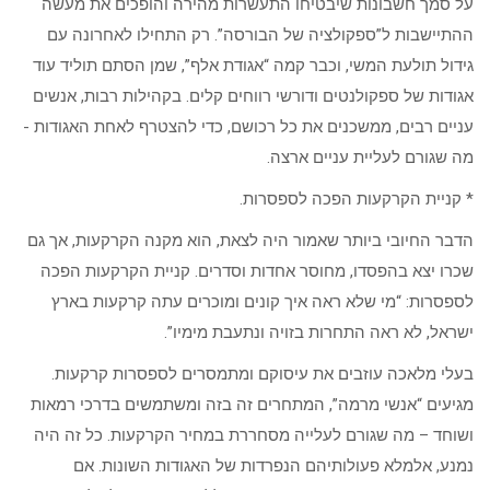
על סמך חשבונות שיבטיחו התעשרות מהירה והופכים את מעשה
ההתיישבות ל”ספקולציה של הבורסה”. רק התחילו לאחרונה עם
גידול תולעת המשי, וכבר קמה “אגודת אלף”, שמן הסתם תוליד עוד
אגודות של ספקולנטים ודורשי רווחים קלים. בקהילות רבות, אנשים
עניים רבים, ממשכנים את כל רכושם, כדי להצטרף לאחת האגודות -
מה שגורם לעליית עניים ארצה.
* קניית הקרקעות הפכה לספסרות.
הדבר החיובי ביותר שאמור היה לצאת, הוא מקנה הקרקעות, אך גם
שכרו יצא בהפסדו, מחוסר אחדות וסדרים. קניית הקרקעות הפכה
לספסרות: “מי שלא ראה איך קונים ומוכרים עתה קרקעות בארץ
ישראל, לא ראה התחרות בזויה ונתעבת מימיו”.
בעלי מלאכה עוזבים את עיסוקם ומתמסרים לספסרות קרקעות.
מגיעים “אנשי מרמה”, המתחרים זה בזה ומשתמשים בדרכי רמאות
ושוחד – מה שגורם לעלייה מסחררת במחיר הקרקעות. כל זה היה
נמנע, אלמלא פעולותיהם הנפרדות של האגודות השונות. אם