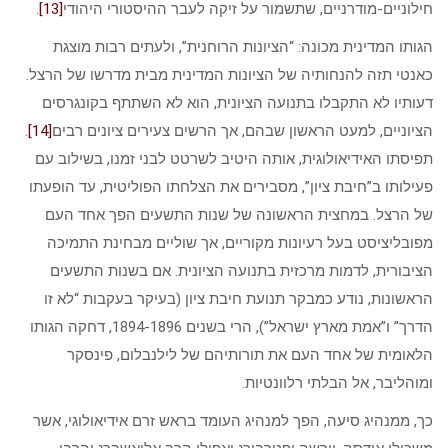
חילוניים-מודרניים, שתשמור על זיקה לעבר ההיסטורי היהודי
[13]
.
הגותו המדינית מכונה: “הציונות הרוחנית”, ולעתים רבות מוצגת
כאנטי תזה להנחותיה של הציונות המדינית מבית מדרשו של הרצל.
דעותיו לא התקבלו בתנועה הציונית, הוא לא השתתף בקונגרסים
הציוניים, למעט הראשון שבהם, אך הרשים צעירים ציונים רבים
[14]
.
תפיסתו האידיאולוגית, אותה היטיב לשרטט לבני זמנו, בשילוב עם
פעילותו ב”חיבת ציון”, מסבירים את הצלחתו הפוליטית, עד הופעתו
של הרצל. במחצית הראשונה של שנות התשעים הפך אחד העם
מפובליציסט בעל רעיונות מקוריים, אך שוליים מבחינת התמיכה
הציבורית, לדמות מרכזית בתנועה הציונית. אם בשנות התשעים
הראשונות, נודע כמבקר תנועת חיבת ציון (בעיקר בעקבות “לא זו
הדרך” ו”אמת מארץ ישראל”), הרי בשנים 1894-1896, דחקה הגותו
הלאומית של אחד העם את תורותיהם של לילנבלום, פינסקר
ומוהליבר, אל הבלתי רלוונטיות.
כך, ממנהיג סיעה, הפך למנהיג העומד בראש זרם אידיאולוגי, אשר