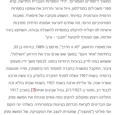
המשיך ל”ספרים האסורים”, ילידי הספרות העברית החדשה; קרא
ספרי משכילים כמנדלסון, וויזל וגייגר והרחיב את אופקיו בספרות
הרוסית והגרמנית. במיוחד, הושפע מכתביו של פיסארד, מאבות
הפוזיטיביזם הרוסי, מה שתרם לערעור אמונתו הדתית. מסיבות
אישיות לא הצליח להיקלט במוסדות להשכלה גבוהה, השתקע בעיר
אודסה, שם הצטרף לתנועת “חובבי – ציון”.
את מאמרו הראשון, “לא זו הדרך”, פרסם ב-1889, בהיותו בן 33,
בחתימת “אחד העם”. במשך שש שנים ערך את הירחון “השילוח”,
ששמש במה לדיון בבעיות היהדות בזמנו. לבסוף משך ידיו מעסקי
ציבור, התקבל כמשגיח בחברה למסחר תה (ויסוצקי), וסייר מטעמה
ברוסיה. בשנת 1907 נשלח לסניף החברה בלונדון, בה עשה ארבע
עשרה שנה, עד עלייתו ארצה בשנת 1921. בשנות שבתו בת”א זכה
לכבוד רב, נפטר ב-2/1/1927, בגיל שבעים ואחת
[7]
. באביב 1917
החליטו וייצמן וסוקולוב להקים כמה גופים שינהלו את המשא ומתן
עם הבריטים לקראת הכרתם בציונות ובמטרותיה. בשלהי יוני הוקם
ועד פוליטי (“מועצה”), שמטרתו לעצב את הטקטיקה, של המשא ומתן