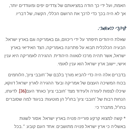
האמת, ועל ידי כך הודה במציאותם של צדדים יפים ומעודדים יותר,
אך לא היה בכך כדי לרכך את הרושם הכללי, הקשה, של דבריו.
עיקרי המאמר:
שאלת היהודים תיפתר על ידי ריכוזם, גם באמריקה וגם בארץ ישראל.
הבעיה הכלכלית תבוא על פתרונה באמריקה; הצד האידיאי בארץ
ישראל, אשר תהיה מרכז לגאווה היהודית. ההגירה לאמריקה היא ענין
אישי, יישוב ארץ ישראל הוא ענין לאומי.
בדברים אלה היה כדי להביא מורך בלבם של ‘חובבי ציון’, הלוחמים
בכוח המשיכה העצום של אמריקה ובעד ההגירה לארץ ישראל דווקא,
שיכלו לצפות לעזרה ולעידוד מצד ‘חובבי ציון’ כאחד העם
[36]
. לדעתו,
הנחות רבות של ‘חובבי ציון’ בחו”ל הן מוטעות: בניגוד למה שסוברים
בחו”ל, מתברר כי:
* קשה למצוא קרקע פורייה פנויה בארץ ישראל. אסור לשגות
באשליה כי ארץ ישראל פנויה מתושבים. אחד העם קובע: “..בכל