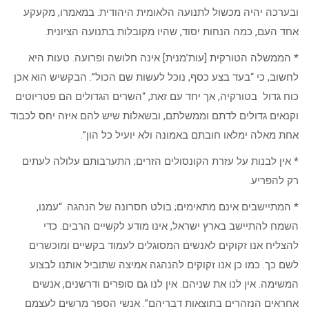
ובערכה יהיה מכשול לתנועה הלאומית היהודית. במאמרו, מקעקע
אחד העם, כמה הנחות יסוד, שהיו מקובלות בתנועה הציונית.
* הממשלה הטורקית [עות’מנית] אינה חלושה ופרועה. טעות היא
לחשוב, כי “בעד בצע כסף, נוכל לעשות שם הכול”. הבקשיש הוא אכן
כוח גדול בטורקיה, אך יחד עם זאת, “השרים הגדולים הם פטריוטים
וקנאים גדולים לדתם וממשלתם, ובשאלות שיש להם איזה יחס לכבוד
אחת מאלה ימלאו חובתם באמונה ולא יועיל כל הון”.
* אין לבנות על עזרת הקונסולים הזרים; התערבותם עלולה לעתים
רק להפריע.
* המתיישבים אינם מתאימים; בולט חסרונה של הנהגה. “עמנו,
השמח להתיישב בארץ ישראל, אינו מודע לקשיים הרבים. כדי
להצליח אנו זקוקים לאנשים המסוגלים לעמוד בקשיים ומוכשרים
לשם כך. כמו כן אנו זקוקים להנהגה אמיצה שתוביל אותנו לבצוע
המשימה. אין לנו את שניהם. אין לנו גם סופרים ודרשנים, אנשים
אחראים הנזהרים בתוצאות דבריהם”. אנשי הספר מרשים לעצמם