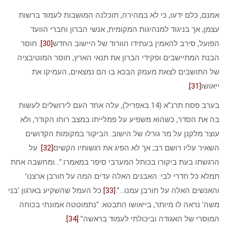
אמנם, כלם ידעו, כי לא במהירה, תוכלנה המושבות לעמוד ברשות
עצמן; אך בניגוד למנהיגות המקומית, אנשי הברון וחברי הוועד
הפועל, סירב להאמין בעתידו הוורוד של היישוב החדש
[30]
. חוסר
הבנת המתיישבים ופקידי הברון את תנאי הארץ, חוסר המוטיבציה
של התושבים לצאת מעמק הבכא בו הם נמצאים, העמיקו את
ייאושו
[31]
.
בערב פסח תרנ”א (14 באפריל), עלה אחד העם לירושלים לעשות
בה את הסדר, כשהוא משפיע על פמלייתו במצב רוחו הקודר, ולא
עוצר מלקנן על מר גורלו של הישוב. הביקור במקומות הקדושים
השאיר עליו רושם רב; אך לא הפיג את רגשותיו הקשים
[32]
. על
הרגשתו בעת ביקורו בכותל המערבי סיפר במאמרו:”…ומחשבה אחת
תמלא כל חדרי לבי: האבנים האלה עדים המה על חורבן ארצנו’
והאנשים האלה על חורבן עמנו…”.
[33]
כל העמל שהשקיע בארגון ‘בני
משה’ נראה לו מיותר, בייאושו התבטא: “נתמוטטה אמונתי בכוחה
המוסרי של האגודה וביכולתי לעמוד בראשה”
[34]
.