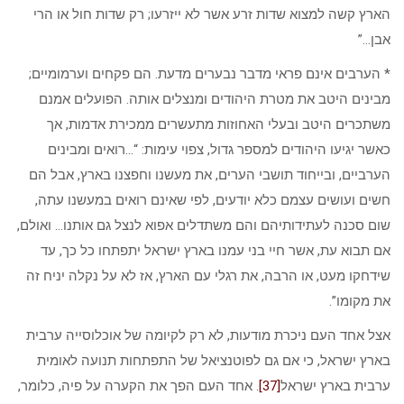
הארץ קשה למצוא שדות זרע אשר לא ייזרעו; רק שדות חול או הרי
אבן…”
* הערבים אינם פראי מדבר נבערים מדעת. הם פקחים וערמומיים;
מבינים היטב את מטרת היהודים ומנצלים אותה. הפועלים אמנם
משתכרים היטב ובעלי האחוזות מתעשרים ממכירת אדמות, אך
כאשר יגיעו היהודים למספר גדול, צפוי עימות: “…רואים ומבינים
הערביים, ובייחוד תושבי הערים, את מעשנו וחפצנו בארץ, אבל הם
חשים ועושים עצמם כלא יודעים, לפי שאינם רואים במעשנו עתה,
שום סכנה לעתידותיהם והם משתדלים אפוא לנצל גם אותנו… ואולם,
אם תבוא עת, אשר חיי בני עמנו בארץ ישראל יתפתחו כל כך, עד
שידחקו מעט, או הרבה, את רגלי עם הארץ, אז לא על נקלה יניח זה
את מקומו”.
אצל אחד העם ניכרת מודעות, לא רק לקיומה של אוכלוסייה ערבית
בארץ ישראל, כי אם גם לפוטנציאל של התפתחות תנועה לאומית
ערבית בארץ ישראל
[37]
. אחד העם הפך את הקערה על פיה, כלומר,