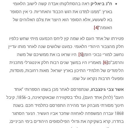
ח”נ ביאליק
ראה בהסתלקותו אבדה קשה לישוב הלאומי
בארץ: “ממנו למדנו את רגש הכבוד והאחריות. כי אין הסופר
בא לשעשע, אלא הסופר הוא היוצר את צלם האלוהים של
האומה”
[4]
.
פטירתו של אחד העם לא שמה קץ ליחס הכמעט מיתי שחש כלפיו
חלק מהצבור היהודי הלאומי. כמעט שלושים שנה לאחר מותו עדיין
נחשב למורי נבוכי הזמן
[5]
. היו שראו בו את ממשיכם של משה
והרמב”ם
[6]
. מאמריו היו במשך שנים רבות חלק אינטגרלי מתכנית
הלימודים של תלמידי התיכון בארץ ישראל. מאות רחובות, מוסדות,
ומפעלי תרבות נקראו על שמו.
אשר צבי גינצברג
, שנתפרסם לאחר מכן בשמו הספרותי “אחד
העם” (להלן אחד העם), נולד בסקווירה שבאוקראינה, ב-1856; קיבל
חינוך מסורתי מובהק ועד מהירה התפרסם כתלמיד חכם. בשנת
1868 עברה המשפחה לאחוזה שחכר אביו העשיר. הנער הסתגר
בחדרו; קרא בשקיקה את גדולי הפילוסופים היהודים בימי הביניים;