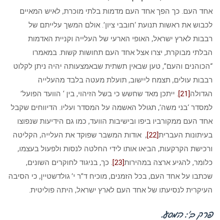
אחד העם. כך הפך אחד העם מדמות בלתי מוכרת, לאיש המאיים
לכבוש את ראשות תנועת ‘חובבי ציון’. אולם המשך עלייתם של
רבבות לארץ ישראל, האופי הארעי של העלייה וקניית האדמות
הבלתי מבוקרת, יצרו אצל אחד העם תחושות קשות. במאמרו
“הכוהנים והעם”, טען שבאין תשתית שבאמצעותה יהיה ניתן לקלוט
רבבות עולים, תצמח ליישוב, תועלת מעטה בלבד מהעלייה
הגדולה
[21]
. ייתכן מאד שחשש כי בשל הזיהוי, בין ‘ הוועד הפועל’
למסדר ‘בני משה’, תגולל האשמה על המסדר ועליו. הדיווחים שקבל
אחד העם ממקורביו ביפו ובישיבות הוועד, כמו גם הידיעות שנפוצו
בעיתונות העברית
[22]
, אודות המשבר שפוקד את העלייה, הקליטה
ורכישת הקרקעות, הביאו אותו לידי החלטה לנסות ולפעול בעצמו,
כלומר, להגיע ארצה במהירות
[23]
. כך, בניגוד לחוקרים השונים,
שכתבו על אחד העם, בכל הזמנים, מוכיח ד”ר י’ גולדשטיין, כי הסיבה
העיקרית לנסיעתו של אחד העם לארץ ישראל, היתה פוליטית.
פרק ב’: המסע.