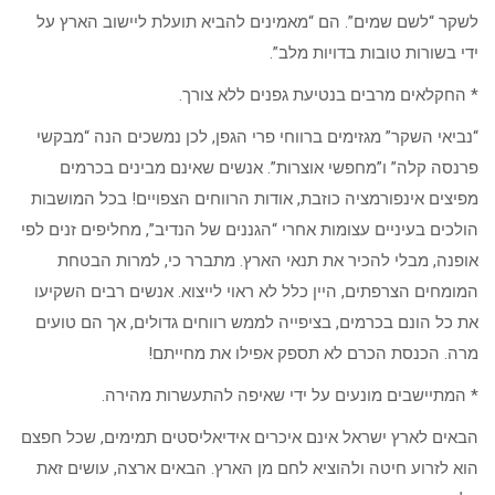
לשקר “לשם שמים”. הם “מאמינים להביא תועלת ליישוב הארץ על
ידי בשורות טובות בדויות מלב”.
* החקלאים מרבים בנטיעת גפנים ללא צורך.
“נביאי השקר” מגזימים ברווחי פרי הגפן, לכן נמשכים הנה “מבקשי
פרנסה קלה” ו”מחפשי אוצרות”. אנשים שאינם מבינים בכרמים
מפיצים אינפורמציה כוזבת, אודות הרווחים הצפויים! בכל המושבות
הולכים בעיניים עצומות אחרי “הגננים של הנדיב”, מחליפים זנים לפי
אופנה, מבלי להכיר את תנאי הארץ. מתברר כי, למרות הבטחת
המומחים הצרפתים, היין כלל לא ראוי לייצוא. אנשים רבים השקיעו
את כל הונם בכרמים, בציפייה לממש רווחים גדולים, אך הם טועים
מרה. הכנסת הכרם לא תספק אפילו את מחייתם!
* המתיישבים מונעים על ידי שאיפה להתעשרות מהירה.
הבאים לארץ ישראל אינם איכרים אידיאליסטים תמימים, שכל חפצם
הוא לזרוע חיטה ולהוציא לחם מן הארץ. הבאים ארצה, עושים זאת