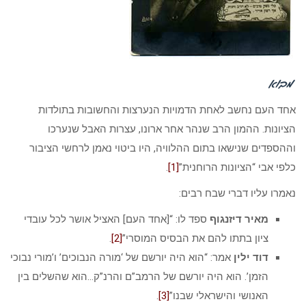
מבוא
אחד העם נחשב לאחת הדמויות הנערצות והחשובות בתולדות
הציונות. ההמון הרב שנהר אחר ארונו, עצרות האבל שנערכו
וההספדים שנישאו בתום ההלוויה, היו ביטוי נאמן לרחשי הציבור
כלפי אבי “הציונות הרוחנית”
[1]
.
נאמרו עליו דברי שבח רבים:
מאיר דיזנגוף
ספד לו: “[אחד העם] האציל אושר לכל עובדי
ציון בתתו להם את הבסיס המוסרי”
[2]
.
דוד ילין
אמר: “הוא היה יורשם של ‘מורה הנבוכים’ ו’מורי נבוכי
הזמן’. הוא היה יורשם של הרמב”ם והרנ”ק…הוא שהשלים בין
האנושי והישראלי שבנו”
[3]
.