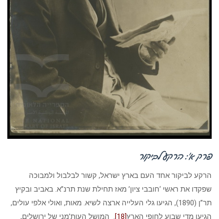
פרק א’: הרקע לביקור
הרקע לביקור אחד העם בארץ ישראל, קשור לבלבול ולמבוכה
שפקדו את ראשי ‘חובבי ציון’ מאז תחילת שנת תרנ”א. באביב ובקיץ
תר”ן (1890), הגיעו גלי העלייה ארצה לשיא. מאות, ואולי אלפי עולים,
הגיעו מדי שבוע לחופי הארץ
[18]
. המושל העות’מני של ירושלים,