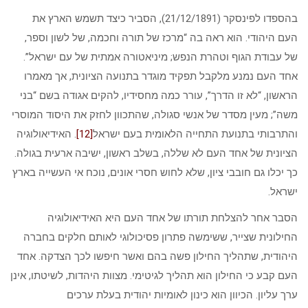
בהספדו לפינסקר (21/12/1891), הסביר כיצד תשמש הארץ את
העם היהודי. הוא ראה בה “מרכז של תורה וחכמה, של לשון וספר,
של עבודת הגוף וטהרת הנפש; מיניאטורה אמתית של עם ישראל”.
אחד העם נמנע מלקבל תפקיד מוגדר בתנועה הציונית, אך מאמרו
הראשון, “לא זו הדרך”, עורר כמה מחסידיו, להקים אגודה בשם “בני
משה”; מעין מסדר של אנשי סגולה, שהתכוון לחזק את היסוד המוסרי
והתרבותי בתנועת התחייה הלאומית בעם ישראל
[12]
. האידיאולוגיה
הציונית של אחד העם לא שללה, בשלב ראשון, ישיבה ארעית בגולה.
כך יכלו גם חובבי ציון, שלא לחוש חסרי אונים, נוכח אי העשייה בארץ
ישראל.
הסבר אחר להצלחת תורתו של אחד העם היא האידיאולוגיה
החילונית שצייר, ששימשה פתרון פסיכולוגי לאותם חלקים בחברה
היהודית, שתהליך החילון פשה בהם ואשר חיפשו לכך הצדקה. אחד
העם קבע כי החילון הוא תהליך לגיטימי. מצוות היהדות, לשיטתו, אינן
ערך עליון. הכיוון הוא כינון לאומיות יהודית בעלת ערכים