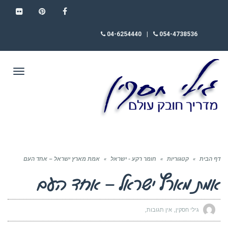
FLICKR
PINTEREST
FACEBOOK
04-6254440
|
054-4738536
תפריט
דף הבית
»
קטגוריות
»
חומר רקע - ישראל
»
אמת מארץ ישראל – אחד העם
אמת מארץ ישראל – אחד העם
גילי חסקין
אין תגובות