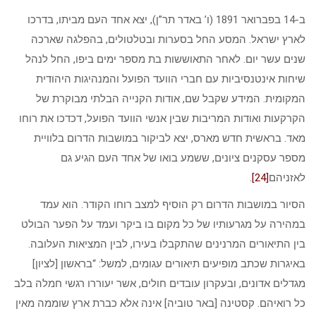
ב-14 בפברואר 1891 (ו’ באדר תר”ן), יצא אחד העם מביתו, בדרכו
לארץ ישראל. המסע החל בסערות ובטלטולים, בהפלגה שארכה
שנים עשר יום. לאחר התאוששות בת מספר ימים ביפו, החל לנהל
שיחות אינטנסיביות עם חברי הוועד הפועל והמנהיגות היהודית
המקומית. המידע שקבל שם, אודות הקנייה הבלתי מבוקרת של
הקרקעות ואודות המריבות שבין אנשי הוועד הפועל, דכדכו את רוחו
מאד. בראשית חדש מארס, יצא לביקור במושבות הדרום בלוויית
מספר עסקנים ציונים, ששמע בואו של אחד העם הגיע גם
לאזניהם
[24]
.
הסיור במושבות הדרום רק הוסיף למצב רוחו הקודר. הוא עמד
במהירה על מגרעותיו של כל מקום בו ביקר ועמד על הפער הבולט
בין התיאורים המרנינים שהתקבלו בעירו, לבין המציאות העלובה.
באיגרות שכתב מופיעים תיאורים עגומים, למשל: “בראשון [לציון]
מגדלים אדונים, ובעקרון עובדים חולים, אשר יעוררו רגשי חמלה בלב
כל רואיהם. קסטינה [באר טוביה] אינה אלא כברת ארץ שוממה מאין