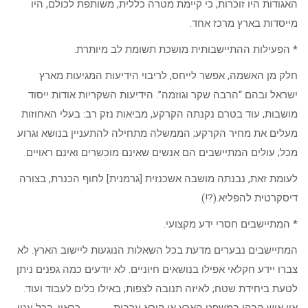
האגודות היו זוכרות, כי קיימת מטרה כללית, משותפת לכולם, היו
מייסדות בארץ מרכז אחד.
* הפעילות ההתיישבותית מושכת תשומת לב מיותרת.
חלק מן האשמה, אפשר לייחס, לריבוי הידיעות המגיעות מארץ
ישראל ובהם “הרבה שקר וגוזמה”. הידיעות השקריות אודות ייסוד
מושבות, עוד בטרם נקנתה הקרקע, מביאות נזק רב: בעלי האחוזות
מעלים את מחיר הקרקע; הממשלה מתחילה להתעניין בנושא וגרוע
מכל; עולים המתיישבים הם אנשים שאינם מוכשרים ואינם ראויים.
לעומת זאת, נבנתה מושבה אשכנזית [גרמנית] לחוף הכנרת, בצורה
דיסקרטית להפליא.(?!)
* המתיישבים חסרי ידע מקצועי.
המתיישבים נבערים מדעת בכל השאלות הנוגעות ליישוב הארץ. לא
צברו יידע חקלאי אפילו בנושאים חיוניים. לא יודעים כמה גפנים ניתן
לטעת ביחידת שטח; לאיזה תנובה לצפות; באילו כלים לעבוד ועוד.