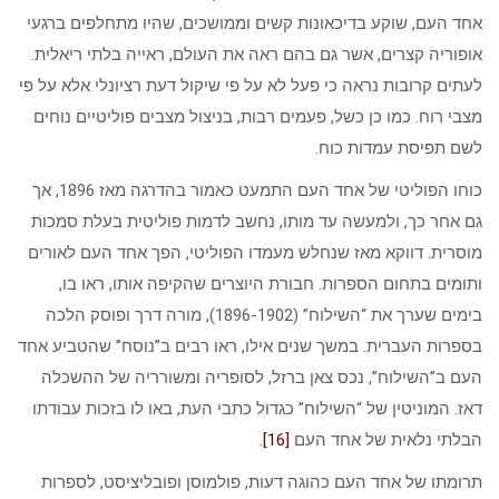
אחד העם, שוקע בדיכאונות קשים וממושכים, שהיו מתחלפים ברגעי
אופוריה קצרים, אשר גם בהם ראה את העולם, ראייה בלתי ריאלית.
לעתים קרובות נראה כי פעל לא על פי שיקול דעת רציונלי אלא על פי
מצבי רוח. כמו כן כשל, פעמים רבות, בניצול מצבים פוליטיים נוחים
לשם תפיסת עמדות כוח.
כוחו הפוליטי של אחד העם התמעט כאמור בהדרגה מאז 1896, אך
גם אחר כך, ולמעשה עד מותו, נחשב לדמות פוליטית בעלת סמכות
מוסרית. דווקא מאז שנחלש מעמדו הפוליטי, הפך אחד העם לאורים
ותומים בתחום הספרות. חבורת היוצרים שהקיפה אותו, ראו בו,
בימים שערך את “השילוח” (1896-1902), מורה דרך ופוסק הלכה
בספרות העברית. במשך שנים אילו, ראו רבים ב”נוסח” שהטביע אחד
העם ב”השילוח”, נכס צאן ברזל, לסופריה ומשורריה של ההשכלה
דאז. המוניטין של “השילוח” כגדול כתבי העת, באו לו בזכות עבודתו
הבלתי נלאית של אחד העם
[16]
.
תרומתו של אחד העם כהוגה דעות, פולמוסן ופובליציסט, לספרות