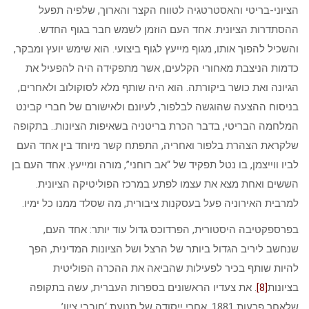
הציוני-בריטי והאסטרטגיה לטווח הקצר והארוך, שלפיה תפעל
ההסתדרות הציונית. אחד העם הוזמן לשמש חבר בגוף החדש.
והשכיל להפוך אותו, מגוף מייעץ לגוף ביצועי. הוא שימש יועץ ומבקר,
כדמות הניצבת מאחורי הקלעים, אשר מתפקידה היה להפעיל את
הגיונה ואת כושר ביקורתה. הוא היה שותף מלא לסוקולוב ולאחרים,
בניסוח ההצעה שהוגשה לבלפור, לעיונם ולאישורם של חברי קבינט
המלחמה הבריטי, בדבר הכרת בריטניה בשאיפות הציונות.. בתקופה
שלקראת הצהרת בלפור ואחריה, התפתח קשר מיוחד בין אחד העם
לביו ווייצמן, בו נטל תפקיד של “אב רוחני”, מורה ומייעץ. אחד העם בן
הששים ואחת מצא את עצמו לפתע במרכז הפוליטיקה הציונית.
למרבית האירוניה פעל בעסקנות ציבורית, מה שסלד ממנו כל ימיו.
בפרספקטיבה היסטורית, הפרדוכס גדול עוד יותר: אחד העם,
שנחשב ליריב הגדול ביותר של הרצל ושל הציונות המדינית, הפך
להיות שותף בכיר לפעילות שהביאה את ההכרה הפוליטית
בציונות
[8]
. את צעדיו הראשונים בספרות העברית, עשה בתקופה
שלאחר פרעות 1881, אחרי ייסודה של תנועת ‘חובבי ציון’.