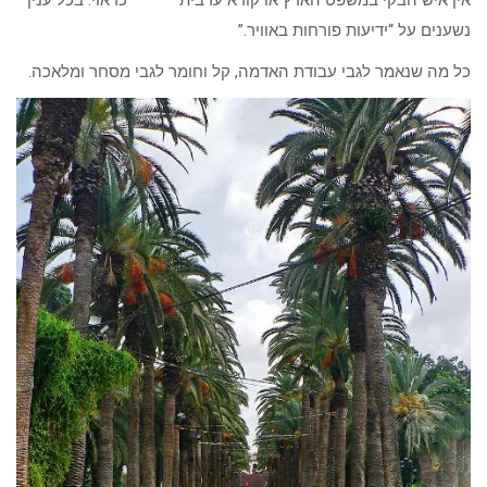
אין איש הבקי במשפט הארץ או קורא ערבית כראוי. בכל ענין
נשענים על “ידיעות פורחות באוויר.”
כל מה שנאמר לגבי עבודת האדמה, קל וחומר לגבי מסחר ומלאכה.