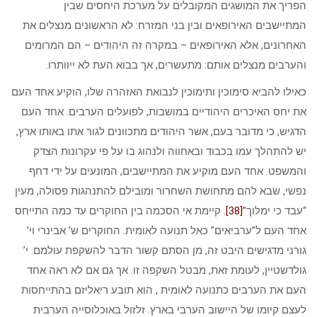
הפריך את המושגים המקובלים על מערכת היחסים שבין
המתיישבים האירופאים ובין בני המזרח: לא הראשונים מנצלים את
האחרונים, אלא האירופאים – במקרה זה היהודים – הם המרומים
והערבים מנצלים אותם: מתעשרים, אך בבוא העת לא ייוותרו.
כאילו להביא סימוכין ותימוכין לנבואת האזהרה שלו, הוקיע אחד העם
את יחס האיכרים היהודיים במושבות, לפועלים הערבים. אחד העם
הדגיש, כי מדובר בעם, אשר היהודים מתכוונים לגור אתו באותו ארץ,
יש להתהלך עמו בכבוד ובאחווה ולנהוג בו על פי עקרונות הצדק
והמשפט. אחד העם מוקיע את המתיישבים, המונעים על ידי דחף
נפשי, שבא להם מתחושת השחרור ומובילם להתנהגות פסולה, מעין
“עבד כי ימלוך”
[38]
. קיימת אי הסכמה בין החוקרים עד כמה התייחס
אחד העם ל”ערביאים” כאל תנועה לאומית. החוקרים ש’ אבינרי וי’
גורני מדגישים היבט זה, מן הסתם קשור הדבר להשקפת עולמם. י’
גולדשטיין, לעומת זאת, מבטל השקפה זו. אך גם אם לא ראה אחד
העם את הערבים כתנועה לאומית , הוא תובע ריאליזם בהתייחסות
לעצם קיומו של היישוב הערבי בארץ. זלזול באוכלוסייה הערבית