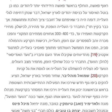
ראוף פאשה, הוחלף בראשד פאשה הידידותי יותר ליהודים. כמו כן
בוטל האיסור על כניסת יהודים לארץ ישראל, דבר שנתן דחיפה לגלי
העלייה. דומה היה כי שאיפתם של ‘חובבי ציון’ הולכת ומתגשמת. אך
כבר בקיץ תר”ן התברר כי העלייה הופכת, עד מהירה, לכישלון. מחירי
הקרקעות האמירו עד, כדי 300-400 אחוזים ממחירם המקורי והפכו
מכרה זהב לספסרים. עם הזמן; העלייה, רכישות הקרקע וההמולה
סביב, הפכו את הממשל העות’מני מתומך פאסיבי בעלייה, למתנגד
אקטיבי
[19]
. מהדיווחים שקיבלו אחד העם וחבריו ב”וועד האודיסאי”
(להלן: הוועד), התברר כי ככל שחולף הזמן, מחמיר מצב העולים.
הוועד לא הצליח להשתלט על העלייה או לווסת את גל קניות
הקרקע
[20]
.
שמואל מוהליבר
, שחזר מסיור בארץ ישראל, הציע
להקים ביפו גוף חדש שירכז את הפעילות ההתיישבותית השוטפת.
בראש ובראשונה יכוון את העלייה וירכז את המסחר בקרקעות. מנהלו
יהיה כפוף ישירות לוועד. בראש אותו הגוף, אשר כונה “הוועד הפועל”,
מונה
ולאדימיר (זאב) טיומקין
; כגזבר, מונה יחיאל
מיכל פינס
וכמנהל חשבונות,
יצחק בן טובים
, כולם חברי “בני משה” ואנשי