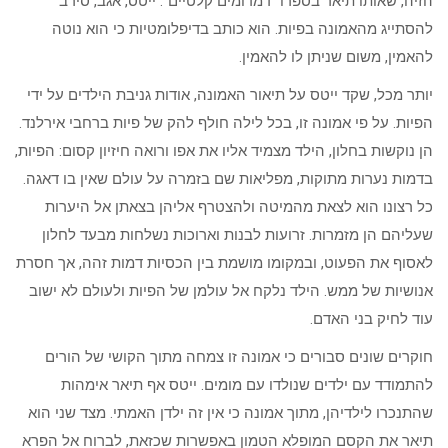
הזיה, שאותו תיאר בספרו “דמדומים קלטיים”. ייטס, אגב, סירב
להסתייג מהאמונה בפיות. הוא כותב בדיפלומטיות כי הוא נוטה
להאמין, משום שניתן לו להאמין.
יותר מכל, שקד ייטס על תיאור האמונה, אודות גניבת הילדים על ידי
הפיות. על פי אמונה זו, בכל לילה חולף להק של פיות ברחבי אירלנד.
הן נוקשות בחלון, הילד מצמיד אליו את אפו ורואה חיזיון קסום: הפיות,
בדמות נערות מתוקות, מפליאות שם בזמרה על עולם שאין בו דאגה.
כל רצונו הוא לצאת מהמיטה ולהצטרף אליהן בצאתן אל היערות
שעליהם הן מזמרות. זרועות לבנות וארוכות נשלחות מבעד לחלון
לאסוף את הפעוט, ובמקומו מושמת בין הכסיות דמות זהה, אך חסרת
אנושיות של ממש. הילד נלקח אל עולמן של הפיות ולעולם לא ישוב
עוד לחיק בני האדם.
חוקרים שונים סבורים כי אמונה זו צמחה מתוך הקושי של הורים
להתמודד עם ילדים שנולדו עם מומים. ייטס אף תיאר אימהות
שהתנכרו לילדיהן, מתוך אמונה כי אין זה ילדן האמתי. מצד שני הוא
תיאר את הקסם המופלא הטמון באפשרות שכזאת, לברוח אל הפרא