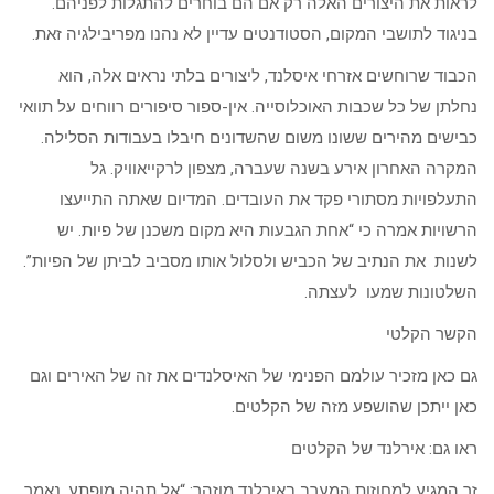
לראות את היצורים האלה רק אם הם בוחרים להתגלות לפניהם.
בניגוד לתושבי המקום, הסטודנטים עדיין לא נהנו מפריבילגיה זאת.
הכבוד שרוחשים אזרחי איסלנד, ליצורים בלתי נראים אלה, הוא
נחלתן של כל שכבות האוכלוסייה. אין-ספור סיפורים רווחים על תוואי
כבישים מהירים ששונו משום שהשדונים חיבלו בעבודות הסלילה.
המקרה האחרון אירע בשנה שעברה, מצפון לרקייאוויק. גל
התעלפויות מסתורי פקד את העובדים. המדיום שאתה התייעצו
הרשויות אמרה כי “אחת הגבעות היא מקום משכנן של פיות. יש
לשנות את הנתיב של הכביש ולסלול אותו מסביב לביתן של הפיות”.
השלטונות שמעו לעצתה.
הקשר הקלטי
גם כאן מזכיר עולמם הפנימי של האיסלנדים את זה של האירים וגם
כאן ייתכן שהושפע מזה של הקלטים.
ראו גם: אירלנד של הקלטים
זר המגיע למחוזות המערב באירלנד מוזהר: “אל תהיה מופתע, נאמר