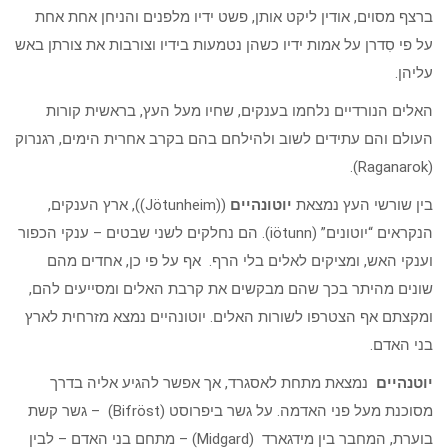
ברצף מסוים, אודין ליקט אותן, פשט ידיו מלפנים והניחן אחת אחת
על פי סִדרן על אמות ידיו כשהן נטמעות בידיו וצורבות את צורתן באש
עליהן.
האלים הנורדיים נלחמו בענקים, שחיו מעל העץ, בראשית קורות
העולם והם עתידים לשוב ולהילחם בהם בקרב אחרית הימים, רגנרוק
(Raganarok).
בין שורשי העץ נמצאת
יוטונהיים
((Jötunheim)), ארץ הענקים,
הנקראים “יוטונים” (iötunn). הם נחלקים לשני שבטים – ענקי הכפור
וענקי האש, ומציקים לאלים בלי הרף. אף על פי כן, אחדים מהם
שונים מהיתר בכך שהם מבקשים את קרבת האלים ומסייעים להם,
ומקצתם אף הצטרפו לשורות האלים. יוטונהיים נמצא מזרחית לארץ
בני האדם.
יוטנהיים
נמצאת מתחת לאסגרד, אך אפשר להגיע אליה בדרך
מסוכנת מעל פני האדמה. על גשר ביפרוסט (Bifröst) – גשר קשת
בוערת, המחבר בין מידגארד (Midgard) – מתחם בני האדם – לבין