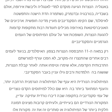
באנגליה. הנצרות הגיעה מוקדם למדי לאנגליה וליבשת אירופה, אולם
בשבדיה, בנורבגיה ובדנמרק, נשתמרה הדת הישנה והתפשטה
לאיסלנד, שם הקימו הסקנדינבים מעיין מדינה חופשית. ארכיונים של
האוניברסיטאות באירופה מכילים תעודות רבות מתקופות קדומות
להגעת הנצרות, השופכות אור על עולם המיתוסים של העמים
הגרמניים והסקנדינביים.
רק במאה ה-11 התבססה הנצרות בצפון. האיסלנדים, בניגוד לעמים
רבים אחרים שהתנצרו זה-מקרוב, לא הפכו עורף למורשתם
התרבותית הקדומה, אלא שימרו וטיפחו אותה. לאחר קבלת הנצרות,
שגשגה בה הלמדנות ורבים גילו עניין בעבר הסקנדינבי.
המיתולוגיה הנורדית היא ענף של המיתולוגיה הגרמנית הרחבה יותר,
והענף המתועד ביותר בה. היא שם כולל למיתוסים הקדם-נוצריים
של עמי סקנדינביה בתקופה שבה דיברו נורדית עתיקה. עדיין,
המקורות הנורדיים הם בעייתיים, ולעיתים קרובות מציגים תמונה
חלקית ביותר של המיתולוגיה או סותרים זה את זה. מקורות אלו