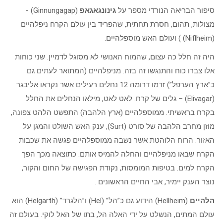
סיפור הבריאה הנורדי מספר על
גינונגאגאפ
(Ginnungagap) -
מצולות, תהום, חסרת תחתית, שהפריד בין עולם הקרח ניפלהיים
(Niflheim) ) ועולם האש מוספלהיים.
היה זה חלל כה עצום, שהמוח האנושי לא מסוגל לדמיין. שני כוחות
אלו צברו כוח והתנגשו זה בזה. מניפלהיים (המתואר לעתים גם
כ”ארץ הערפל”) זרמו דרומה 12 נחלים רעילים אשר נקראו אליבגר
(Elivagar) – גלים של קרח. לאט לאט, מילאו הנחלים את החלל
בקרח בראשיתי. ממוספלהיים (ארץ הלהבה) התפשט הלהט צפונה,
מוזן מחרב הלהבה של סורט (Surt), ענק האש השולט והמגן על
האזור. הרוח הלוהטת אשר נשבה ממוספלהיים פגשה את שכבות
הקרח שבאו מניפלהיים והחלה להמיס אותם. כתוצאה מכך הפך
הקרח למים. בטיפות המומסות, נקודת הפגישה של החום והקור,
נוצר הענק יימיר, אבי החיים הראשונים .
הלהיים
(Hellheim) הידוע גם כ”הל” (Hel) ו”הלגרד” (Helgarth) הוא
עולם המתים, הנשלט על ידי האלה הל, בתו של האל לוקי. בעולם זה