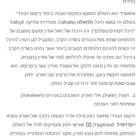
נורדית.
אסגארד הוא העולם הנמצא במקום הגבוה ביותר ביקום הנורדי.
בעולם זה נמצא היכל
וָלְהַאלַה
(Valhalla; מנורדית עתיקה: Valhǫll
“היכל המתים/נופלים”). זהו היכלו של האל אודין ומקום מושבם של
הלוחמים שמתו מות גיבורים בשדה הקרב, המקביל לגן העדן. להיכל
זה זכאים להיכנס הלוחמים הטובים ביותר אשר נהרגו בשדה הקרב.
בהיכל הם ימתינו עד שיוכלו להילחם לצדו של אודין ברָגְנָרוּק,
מלחמת יום הדין (ראה להלן). אל אסגרד מוליך גשר ביפְרוֹסט. הוא
למעשה הקשת בענן, המחברת את הרקיע עם הארץ. ייתכן
שבגרסאות קדומות יותר היה זה שביל החלב.
ב. הוָונִיר (Vanir), אלי הארץ, השוכנים בוונהיים (Vanaheim),
שמתחת לפני האדמה.
היקום הנורדי מתואר כעץ מֵילה אדיר הצומח בלבה של הארץ ונקרא
ייִגְדְרָסיל
(Yggdrasil)
[2]
. שורשי העץ מעמיקים חדור אל העולם
התחתון, ומתחת להם נובע מעיין, מקור החכמה הנסתרת. בצמרתו