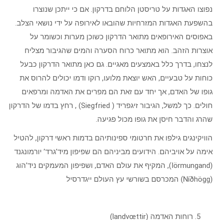
נפוצו האגדות על טריסטן הלוחם בדרקון. אם כי ייתכן שנוצרו
בהשפעת האגדות המזרחיות שהובאו לאירופה על ידי נושאי הצלב.
באפוסים האירופאים מתואר הדרקון כשוכן מערות וכשומר על
אוצרות הזהב. הוא מתואר כרוח הסערה והמים שהגיבור מצליח
לנצחו, בדרך כלל באמצעים מאגיים. גם כאן מתואר הדרקון כבעל
כוחות על טבעיים, האש יוצאת מלועו, רוקו ודמו יכולים להרוס את
גופו של האדם, אך יחד עם זאת הם מפרים את האדמה ומרפאים
חולים. כך למשל, הגיבור זיגפריד ( Siegfried) , רחץ בדמו של הדרקון
שהרג והדבר חיסן את גופו מכול פגיעה.
הוויקינגים גילפו את חרטומי ספינותיהם בדמות ראשי דרקון, להטיל
אימה על אויביהם. הידועים מביניהם הם שפיפון מיד’גרד’ יורמונגנד
(Iörmungand), המקיף את עולם האדם, ושפיפון המעמקים ניד’הוג
(Níðhögg) המכרסם בשורשי עץ העולם ייגדרסיל
רוחות האדמה (landvœttir)