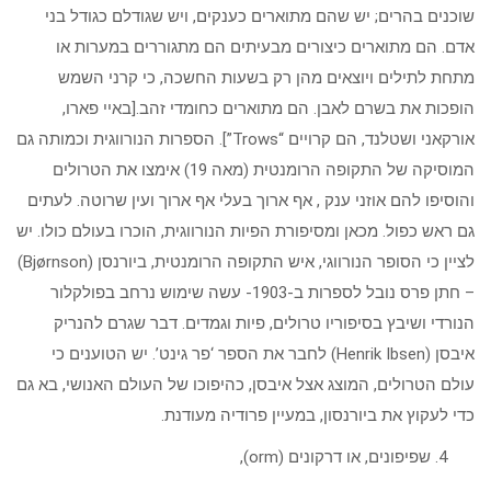
שוכנים בהרים; יש שהם מתוארים כענקים, ויש שגודלם כגודל בני
אדם. הם מתוארים כיצורים מבעיתים הם מתגוררים במערות או
מתחת לתילים ויוצאים מהן רק בשעות החשכה, כי קרני השמש
הופכות את בשרם לאבן. הם מתוארים כחומדי זהב.[באיי פארו,
אורקאני ושטלנד, הם קרויים “Trows”]. הספרות הנורווגית וכמותה גם
המוסיקה של התקופה הרומנטית (מאה 19) אימצו את הטרולים
והוסיפו להם אוזני ענק , אף ארוך בעלי אף ארוך ועין שרוטה. לעתים
גם ראש כפול. מכאן ומסיפורת הפיות הנורווגית, הוכרו בעולם כולו. יש
לציין כי הסופר הנורווגי, איש התקופה הרומנטית, ביורנסן (Bjørnson)
– חתן פרס נובל לספרות ב-1903- עשה שימוש נרחב בפולקלור
הנורדי ושיבץ בסיפוריו טרולים, פיות וגמדים. דבר שגרם להנריק
איבסן (Henrik Ibsen) לחבר את הספר ‘פר גינט’. יש הטוענים כי
עולם הטרולים, המוצג אצל איבסן, כהיפוכו של העולם האנושי, בא גם
כדי לעקוץ את ביורנסון, במעיין פרודיה מעודנת.
שפיפונים, או דרקונים (orm),