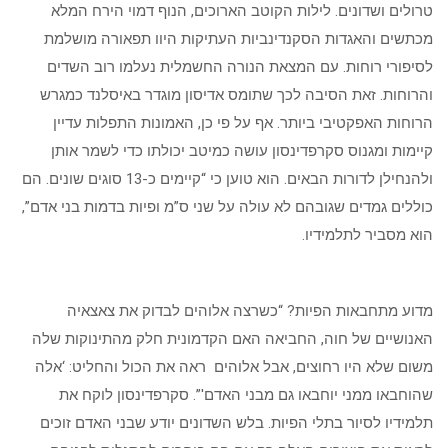
טרולים ושדונים. לילות הקוטב הארוכים, הנוף דמוי הירח המלא
מכתשים והאגדות הסקנדינביות העתיקות היוו תפאורה מושלמת
לסיפורי רוחות. עם המצאת הנורה החשמלית נעלמו רוב השדים
והרוחות. זאת הסיבה לכך שתומס אדיסון מוגדר באיסלנד כמגרש
הרוחות האפקטיבי ביותר. אף על פי כן, האמונות התפלות עדיין
קיימות ומגנוס סקרפדינסון עושה כמיטב יכולתו כדי לשמר אותן
ולהנחילן לדורות הבאים. הוא טוען כי “קיימים כ-13 סוגים שונים. הם
כוללים גמדים שגובהם לא עולה על שני ס”מ ופיות בדמות בני אדם”,
הוא מסביר לתלמידיו.
מדוע מתחבאות הפיות? “כשרצה אלוהים לבדוק את צאצאיה
האנושיים של חוה, החביאה האם הקדמונית חלק מהתינוקות שלה
משום שלא היו רחוצים, אבל אלוהים ראה את הכול והחליט: ‘אלה
שהוחבאו ממני יוחבאו גם מבני האדם'”. סקרפדינסון לוקח את
תלמידיו לסיור בתלי הפיות. בלש השדונים יודע שבני האדם זוכים