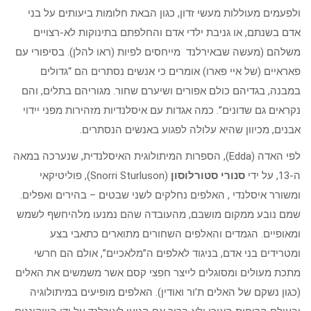
ולפעמים מעוללות מעשי זדון, כגון הבאת חלומות ביעותים על בני
אדם בשנתם, או גניבת ילדי אדם והחלפתם בתינוקות לא-רצויים
משלהם (מעשה שבאירלנד מייחסים לפיות (ראו להלן). בסיפורי עם
פאראיים (של איי פארו) אומרים כי אנשים נסתרים הם “גדולים
במבנה, בגדיהם כולם אפורים ושיערם שחור. מגוריהם בתלים, והם
נקראים גם שדונים”. כמה אגדות עם איסלנדיות מזהירות מפני יידוי
אבנים, מכיוון שהיא עלולה לפגוע באנשים הנסתרים.
לפי האדה (Edda), הספרות המיתולוגית האיסלנדית, שנערכה במאה
ה-13, על ידי
סנורי סטורלוסון
(Snorri Sturluson), פוליטיקאי
ומשורר איסלנדי , האלפים נחלקים לשני שבטים – בהירים ואפלים.
שמם נובע ממקום מושבם, מהעובדה שהם נמנעו מלהיחשף לשמש
ומאופיים. הגמדים והאלפים השחורים מתוארים כתאבי בצע
ומטרידים בני אדם, בניגוד לאלפים ה”מלאכיים”, אולם הם חרשי
מתכת מעולים ומסוגלים לייצר חפצי קסם אשר משמשים את האלים
(כגון נשקם של האלים ת’ור ואודין). האלפים מופיעים במיתולוגיה