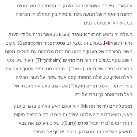
אסגארד- ניצבים משמרות כנגד הענקים. המיתוסים משרטטים
תמונה דינאמית של תנועה בלתי פוסקת בין הממלכות, הכרוכה
במסעות ארוכים ומסוכנים.
בעולם זה נמצא המבצר
אוטרגד
(Utgard), אשר נבנה על ידי הענק
נרווי
(Narvi)
[4]
. בעולם זה נמצא גם
גסטרופניר
(Gastropnir), מקום
משכן מפורסם של הענקים ממנו הם נהלו מלחמות עם האלים. מקום
חשוב נוסף בעולם זה הוא
תרימהיים
(Thrymheim), העיר של ענקי
הסערה ובפרט של
תיאזי
(Thiazi). שהתפרסם מפני שחטף פעם את
האלה אידון, שטיפלה בתפוחי קסם אשר שמרו על נעורי האלים.
בעיר זו מלך הענק
תרים
(Thrym) אשר גנב פעם את מקבתו של
האל ת’ור ואחר כך נהרג על ידיו.
מוספלהיים
(Muspelheim) הוא עולם האש והלהט בו גרים ענקי
האש, נמצא דרומית לעולמנו. עולם זה היה שותף בבריאת היקום
הנורדי ומעולם זה יוביל
סורט
((Surt)), שליט העולם, את צבאו
למאבק באלים בזמן הרגנרוק ובסופו ישרוף את העולם.