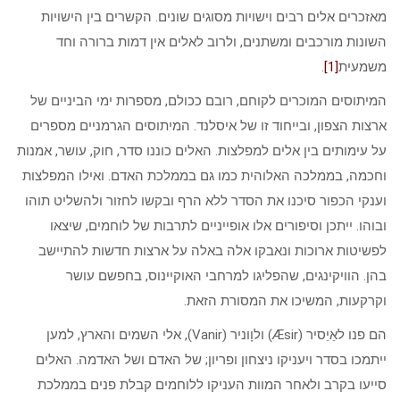
מאזכרים אלים רבים וישויות מסוגים שונים. הקשרים בין הישויות
השונות מורכבים ומשתנים, ולרוב לאלים אין דמות ברורה וחד
משמעית
[1]
.
המיתוסים המוכרים לקוחם, רובם ככולם, מספרות ימי הביניים של
ארצות הצפון, ובייחוד זו של איסלנד. המיתוסים הגרמניים מספרים
על עימותים בין אלים למפלצות. האלים כוננו סדר, חוק, עושר, אמנות
וחכמה, בממלכה האלוהית כמו גם בממלכת האדם. ואילו המפלצות
וענקי הכפור סיכנו את הסדר ללא הרף ובקשו לחזור ולהשליט תוהו
ובוהו. ייתכן וסיפורים אלו אופייניים לתרבות של לוחמים, שיצאו
לפשיטות ארוכות ונאבקו אלה באלה על ארצות חדשות להתיישב
בהן. הוויקינגים, שהפליגו למרחבי האוקיינוס, בחפשם עושר
וקרקעות, המשיכו את המסורת הזאת.
הם פנו לאֵיֵסיר (Æsir) ולוָוניר (Vanir), אלי השמים והארץ, למען
ייתמכו בסדר ויעניקו ניצחון ופריון; של האדם ושל האדמה. האלים
סייעו בקרב ולאחר המוות העניקו ללוחמים קבלת פנים בממלכת