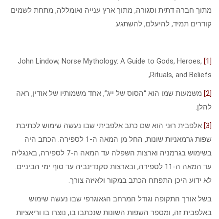
מתוך חברה דתית וסגורה, מתוך ארץ ענייה ואומללה, מתחת לשמים
קודרים תמיד, להיעלם, להשתגע.
John Lindow, Norse Mythology: A Guide to Gods, Heroes,
[1]
Rituals, and Beliefs,
[2]
משמעות שמו הוא “הסוס של ייג”, אחד משמותיו של אודין, ראה
להלן.
[3]
אלפבית רוּני הוא שם כתב אלפביתי שבו נעשה שימוש לכתיבת
שפות גרמאניות שונות, החל מן המאה ה-1 לספירה. הכתב היה
בשימוש בגרמניה וארצות השפלה עד המאה ה-7 לספירה, באנגליה
עד המאה ה-11 לספירה, ובארצות סקנדינביה עד סוף ימי הביניים.
לא ידוע היכן התפתח הכתב במקור ולאיזה צורך.
בשל אורך התקופה וגודל המרחב הגאוגרפי שבו נעשה שימוש
באלפבית זה, ומספר השפות השונות שנכתבו בו, נוצרו בו וריאציות