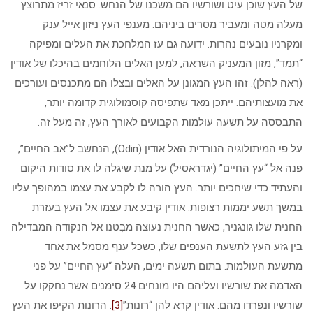
של העץ שוכן עיט ושורשיו הם משכנו של הנחש. סנאי זריז מתרוצץ
מעלה מטה ומעביר מסרים ביניהם. מענפי העץ ניזון אייל ענק
ומקרניו נובעים נהרות. ידועה גם עז המלחכת את העלים ומפיקה
“תמד”, מזון המעניק השראה, למען האלים הלוחמים בהיכלו של אודין
(ראה להלן). זהו העץ המגונן על האלים ובצלו הם מתכנסים ועורכים
את מועצותיהם. ייתכן מאד שתפיסה קוסמולוגית קדומה יותר,
התבססה על תשעה עולמות הקבועים לאורך העץ, זה מעל זה.
על פי המיתולוגיה הנורדית האל אודין (Odin), הנחשב ל”אב החיים”,
פנה אל “עץ החיים” (יגדראסיל) על מנת שיגלה לו את סודות היקום
והעתיד כדי שיחכים יותר. העץ הורה לו לקבע את עצמו במהופך עליו
במשך תשע יממות רצופות. אודין קיבע את עצמו אל העץ בעזרת
החנית שלו גונגניר, כאשר החנית נעוצה מבִטנו אל הנקודה המבדילה
בין גזע העץ לתשעת הענפים שלו, כשכל ענף מסמל את אחד
מתשעת העולמות. בתום תשעה ימים, העלה “עץ החיים” על פני
האדמה את שורשיו ועליהם היו מונחים 24 סימנים אשר נחקקו על
שורשיו ונפרדו מהם. אודין קרא להן “רונות”
[3]
. הרונות הקיפו את העץ