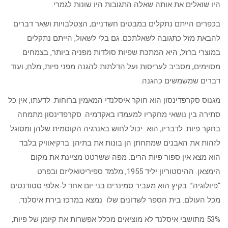
היו שואלים את אותה שאלה התגובות היו שונות לגמרי.
בכפרים הייתם נתקלים במבטים חשדניים, הצטלבויות ושאר דברים
להבאת מזל כתגובה לשאלתכם. גם בלי לשאול, הייתם נתקלים
במוצרי ברזל, היא המתכת שפיות סולדות מפניה ביותר, בצמחים
מסוימים, מסביב לעריסות ועל הדלתות להגנה מפני פיות, מלח, ועוד
דברים שמשמשים כהגנה.
מגנוס סקרפדינסון הוא חוקר איסלנדי המאמין ברוחות. לדעתו, אין כל
סתירה בין נושאי מחקריו למעמדו באקדמיה. סקרפדינסון מתמחה
בחקר פיות. לדבריו, הוא יכול לחוש באנרגיה הקוסמית שלהן ומסוגל
לזהות את האבנים שמתחתן הן בונות את בתיהן. ברקיאוויק בלבד
הוא מצא אין ספור פיות הרים. מפה ששרטט מציינת את מקום
הימצאן. ההיסטוריון יליד 1955, מלמד ספיריטואליזם ובפרט
“פיולוגיה”. בקיץ הוא מעביר סמינרים בני יום אחד ל-אלפי סטודנטים
מכל העולם. בית הספר לשדונים שלו נמצא במרכז בירת איסלנד.
53% מתושבי איסלנד לא מוציאים מכלל אפשרות את קיומן של פיות,