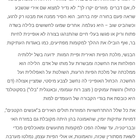
לו, אם דברים מוזרים יקרו לך”. לא נדיר למצוא שם אירי שנשבע
שראה פעם בחורה יפה ברחוב. הוא הסיר ממנה את מבטו רק לרגע,
וכשהביט שוב – היא נעלמה. אחרים שמעו לחשושים בלילה בשדה
פתוח וריק או פגשו בעלי חיים שהתנהגו בצורה לא אופיינית לחיות
בר, ואף הובילו את ההלך למקומות מפתיעים, כמו באגדות העתיקות.
הבנשי, מלכת הפיות האירית ופיית המוות. ידועה בשל יללותיה
הפולחות את החשכה ומבשרות על מותו של אדם. הלילה הוא
ממלכתה של מלכת הפיות הרעות, השולטת על האפלולית ועל
החשכה. הכחול האופייני לה נחשב לצבע מיסטי, שמציין אצולה (דם
כחול) ורגשות עמוקים ( מצב רוח עגמומי, ובאנגלית “בלוּ”) בסקוטלנד
היא כובסת את בגדי הקבורה של העומדים למות.
את כל שלל ההתרחשויות המוזרות תולים האירים ב”אנשים הקטנים”,
דמויות עתיקות יומין, שהאמונה בהן היתה מקובלת גם במזרח האי
ובבריטניה, עד שאלה הפכו למקומות מתועשים ומאוכלסים מכדי
לשאת מסתורין שכזה, והאמונות, או אולי הפיות עצמן, נמלטו מערבה.