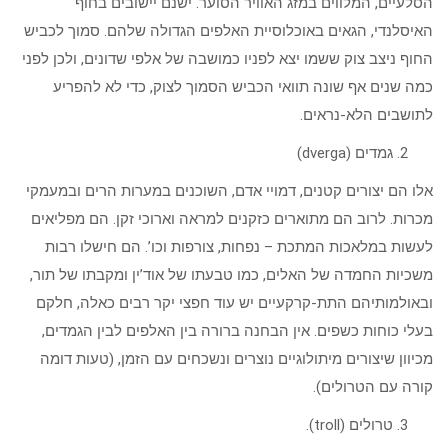
הסלעיים, המלווים במזג האוויר הסוער. ישנם יישובים בחוף
האיסלנדי, הגאים באוכלוסיית האלפים הגדולה שלהם. סמוך לכביש
החוף ניצב צוק ששמו יצא לפניו כמושבה של אלפי שדונים, ולכן לפני
כמה שנים אף שונה תוואי הכביש הסמוך לצוק, כדי לא להפריע
לתושבים הלא-נראים.
גמדים (dverga)
אלו הם יצורים קטנים, דמויי אדם, השוכנים במערות הרים ובמעמקי
מכרות. לרוב הם מתוארים כזקנים למראה וארוכי זקן. הם מפליאים
לעשות במלאכות המתכת – נפחות, צורפות וכו’. הם חישלו רבות
משכיות החמדה של האלים, כמו טבעתו של אוד’ין ומקבתו של תור,
ובאולמותיהם התת-קרקעיים יש עוד חפצי יקר רבים כאלה, חלקם
בעלי כוחות כשפים. אין הבחנה ברורה בין האלפים לבין הגמדים,
מכיוון שיצורים מיתולוגיים נוצרים ונשכחים עם הזמן, (טעות דומה
קורה עם הטרולים).
טרולים (troll).