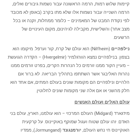
קיימות שלוש רמות, הרמה הראשונה עבור נשמות גיבורים ואלים,
הרמה השנייה עבור נשמות אלו שלא מתו בקרב (באופן לא מכובד
לפי נקודת המבט של המאמינים – כלומר ממחלות, זקנה או בכל
מצב אחר) והשלישית, מקבילה לגיהינום, מקום העינויים של
הרשעים.
נילפהיים
(Nilfheim) הוא עולם של קרח, קור וערפל. מיקומו הוא
בצפון. בנילפהיים נמצא הוורגלמיר (Hvergelmir) – הקדרה הגועשת
– מעיין הקור ממנו זורמים כל הנהרות הקרים, בפרט זורמים ממנו
נהרות האליבגר אשר השתתפו בתהליך הבריאה. לא ברור אם
הלהיים ונילפהיים הם מקומות שונים בעולם המתים, אם אחד הוא
חלק מהשני או אם אלה שני מקומות שונים לחלוטין.
עולם האלים ועולם האנשים
מידגארד (Midgard) העולם המרכזי – הוא עולמנו, הארץ, עולם בני
האדם. זהו עולם שטוח ועגול שמוקף באוקיינוס. על קרקעית
האוקיינוס חי נחש העולם,
יורמנגונד
(Jormungand), ממדיו