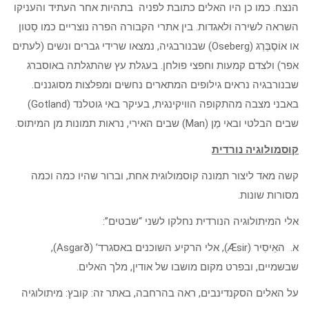
הנצח. כמו כן היו האלים כתובת לפניה בתהיות אחר העתיד והעניקו
השראה לשירה ולאגדות. בין אתרי הקבורה הפרה נוצריים כמו סָטון
או אוֹסֶבֶּרְג (Oseberg) שבנורבגיה, נמצאו שרידי גברים ונשים (לעתים
אפר) ולצדם קמעות וחפצי פולחן. בעגלת עץ שהתגלתה באוסברג
שבנורבגיה נראים גילופים המתארים נחשים ומפלצות מסוגננים.
באבני מצבה מהתקופה הוויקינגית, בעיקר באי גוטלנד (Gotland)
שבים הבלטי ובאי מֶן (Man) שבים האירי, נראות תמונות מן המיתוס.
קוסמולוגיה נורדית
קשה מאד ליצור תמונה קוסמולוגית אחת, וברור שהיו כמה וכמה
מסורות שונות.
אלי המיתולוגיה הנורדית נחלקו לשני “שבטים”:
א. האֵיסִיר (Æsir), אלי הרקיע השוכנים באסגרד’ (Asgarð),
שבשמיים, ובפרט מקום מושבו של אודין, מלך האלים.
על האלים הסקנדינבים, ראה בהרחבה, באתר זה: קובץ: מיתולוגיה