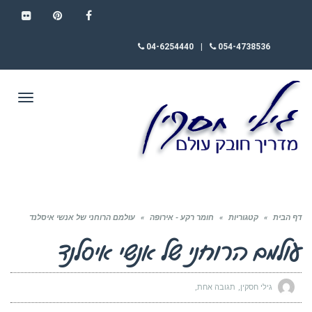
FLICKR
PINTEREST
FACEBOOK
04-6254440
|
054-4738536
תפריט
דף הבית
»
קטגוריות
»
חומר רקע - אירופה
»
עולמם הרוחני של אנשי איסלנד
עולמם הרוחני של אנשי איסלנד
גילי חסקין
תגובה אחת