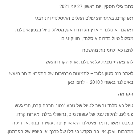
כתב: גילי חסקין; ‏יום ראשון 27 יוני 2021
ראו קודם, באתר זה: עולם האלים האיסלנדי והנורבגי
ראו גם : איסלנד – ארץ הקרח והאש; מסלול טיול בצפון איסלנד;
מסלול טיול בדרום איסלנד; הוויקינגים.
לחצו כאן לתמונות מהשטח
להרצאה + מצגת על איסלנד: ארץ הקרח והאש
לאתר ה’בוסטון גלוב’ – לתמונות מרהיבות של התפרצות הר הגעש
באיסלנד באפריל 2010 – לחצו כאן
הקדמה
טיול באיסלנד נחשב לטיול של טבע “נטו”. הרבה קרח, הרי געש
פעילים, להקות ענק של עופות מים, נחשולי בזלת ומערות קרח.
במבט ראשון, דומה ואיסלנד היא ארץ יפה, עשירה בנוף, אך ריקה
מתרבות. ואכן, אין בה מקדש בגודלו של כרנך, או ביופיו של הפרתנון;