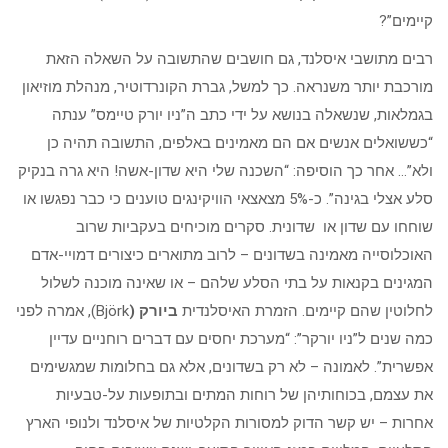
קיימים”?
רבים מתושבי איסלנד, גם חושבים שהתשובה על השאלה הזאת
מורכבת יותר משנראה. כך למשל, גברת הקונרדוטיר, מנהלת מוזיאון
בגמלאות, שנשאלה בנושא על ידי כתב ה”ניו יורק טיימס” ענתה
“כששואלים אנשים אם הם מאמינים באלפים, התשובה תהיה כן
ולא”… אחר כך הוסיפה: “השכנה שלי היא שדון-אשה! היא גרה בנקיק
סלע אצלי בגינה”. כ-5% מצאצאי הוויקינגים טוענים כי כבר נפגשו או
שוחחו עם שדון או שדונית. סקרים מוכיחים בעקביות שרוב
האוכלוסייה מאמינה בשדונים – לרוב מתוארים כיצורים דמויי-אדם
המגינים בקנאות על בתי הסלע שלהם – או שאינה מוכנה לשלול
לחלוטין שהם קיימים. הזמרת האיסלנדית
ביורק (
Björk), אמרה לפני
כמה שנים ל”ניו יורקר”: “מערכת יחסים עם דברים רוחניים עדיין
אפשרית”. לאמונה – לא רק בשדונים, אלא גם בחלומות שמגשימים
את עצמם, בכוחותיהן של רוחות המתים ובתופעות על-טבעיות
אחרות – יש קשר הדוק למסורות הקלטיות של איסלנד ולנופי הארץ