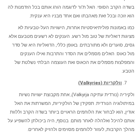
בשדה הקרב הסופי. האל ת’ור לדוגמה הורג אותם בכל הזדמנות לה
הוא זוכה ובכל זאת מאהבתו ואם אחד מבניו היא ענקית.
כמו באמונות פוליתיאיסטיות אחרות, הישויות העל-טבעיות לא
מציגות דואליות של טוב מול רשע. הענקים לא רשעים מטבעם אלא
גסים, סוערים ולא מתורבתים. באופן כללי, הדואליות היא של סדר
מול כאוס. האלים מסמלים את הסדר והתרבות ואילו הענקים
והמפלצות מסמלים את הכאוס ואת העוצמה הבלתי נשלטת של
הטבע.
וולקריות (
Valkyries
)
ולקיריה (נורדית עתיקה Valkyrja), אחת מקבוצת ישויות נשיות
במיתולוגיה הנורדית. תפקידן של הולקיריות, המשרתות את האל
אודין, הוא לבחור את הלוחמים הראויים ביותר בשדה הקרב וללוות
אותם להיכל ואלהלה לאחר מותם. בנוסף, היה ביכולתן להשפיע על
מהלך הקרבות, לעזור ללוחמים מסוימים ולהזיק לאחרים.