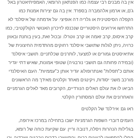
אין בה מבנים רבי עצמה כמו הפנתאון הרומאי, האמפיתיאטרון באל
ג’ם, או ארמון אלהמברה בספרד. אין בה גם יצירות אמנות כמו
הקפלה הסיסטינית או גלריה דה אופיצי. על אדמתה של איסלנד לא
התרחשו אירועים היסטוריים שנכנסו לזיכרון האנושי הקולקטיבי, כמו
קרב איסוס, קרב זאמה או קרב ווטרלו. ובכול זאת, בעין בוחנת ובאוזן
כרויה, ניתן לגלות שתושבי איסלנד רחוקים מהתדמית החיצונית של
אתיאיסטים גמורים או למצער, לותרנים שכלתניים. תושבי איסלנד
(ובמידה פחותה גם תושבי נורבגיה) שטופי אמונות, שאיש דתי יגדיר
אותם כ”תפלות” ואנתרופולוג יגדיר אותן כ”עממיות”. העם האיסלנדי
מורכב משני יסודות, ויקינגים מאחד וקלטים מאידך מה הראשונים
הביאו לו את עולם האלים הנורדיים, הקרובים מאד לאלים הגרמניים
והאחרונים את עולם המסתורין הקלטי.
ראו גם: אירלנד של הקלטים
העמים דוברי השפות הגרמניות ישבו בתחילה במרכז אירופה,
בגלילות הנהרות ויסלה, דנובה וריין. עם שקיעת כוחה של רומא,
החלו להתפשט לכיוונים רבים, והתיישבו בדרום נורבגיה ושבדיה, וכן