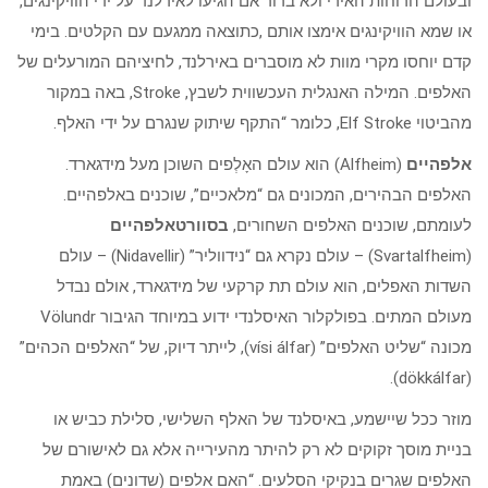
ובעולם הרוחות האירי ולא ברור אם הגיעו לאירלנד על ידי הוויקינגים,
או שמא הוויקינגים אימצו אותם ,כתוצאה ממגעם עם הקלטים. בימי
קדם יוחסו מקרי מוות לא מוסברים באירלנד, לחיציהם המורעלים של
האלפים. המילה האנגלית העכשווית לשבץ, Stroke, באה במקור
מהביטוי Elf Stroke, כלומר “התקף שיתוק שנגרם על ידי האלף.
אלפהיים
(Alfheim) הוא עולם האָלְפים השוכן מעל מידגארד.
האלפים הבהירים, המכונים גם “מלאכיים”, שוכנים באלפהיים.
לעומתם, שוכנים האלפים השחורים,
בסוורטאלפהיים
(Svartalfheim) – עולם נקרא גם “נידווליר” (Nidavellir) – עולם
השדות האפלים, הוא עולם תת קרקעי של מידגארד, אולם נבדל
מעולם המתים. בפולקלור האיסלנדי ידוע במיוחד הגיבור Völundr
מכונה “שליט האלפים” (vísi álfar), לייתר דיוק, של “האלפים הכהים”
(dökkálfar).
מוזר ככל שיישמע, באיסלנד של האלף השלישי, סלילת כביש או
בניית מוסך זקוקים לא רק להיתר מהעירייה אלא גם לאישורם של
האלפים שגרים בנקיקי הסלעים. “האם אלפים (שדונים) באמת