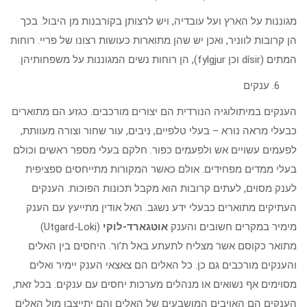
מגוננות על הארץ ועל עובדיה, ויש לרצותן בקורבנות מן היבול. בכך
הן קרובות לווניר, ואכן יש שהן מתוארות כעושות רצונו של פריי. רוחות
המתים (dísir וכן fylgjur), הן רוחות נשים המגוננות על משפחותיהן.
ענקים
הענקים במיתולוגיה הנורדית הם יצורים מורכבים. כגזע הם מתוארים
כבעלי מראה נורא – בעלי טלפיים, ניבים, עור שחור וצורה מעוותת,
לפעמים עשויים אש ולפעמים כפור. חלקם בעלי מספר ראשים וכולם
בעלי ממדים מפחידים. אולם כאשר המקורות מתייחסים ספציפית
לענק מסוים, לעתים קרובות הוא מקבל תכונות הפוכות. הענקים
העתיקים מתוארים כבעלי ידע נשגב. האל אודין מתייעץ עם הענק
מימיר במקרים חשובים והענק
אוטגארד-לוקי
(Utgard-Loki)
מתואר כקוסם אשר מצליח לתעתע באל ת’ור. היחסים בין האלים
והענקים מורכבים גם כן. כל האלים הם צאצאי הענק יימיר ואלים
מסוימים אף נשואים או מנהלים מערכות יחסים עם ענקים. בכל זאת,
הענקים הם האויבים המושבעים של האלים והם יתייצבו מול האלים