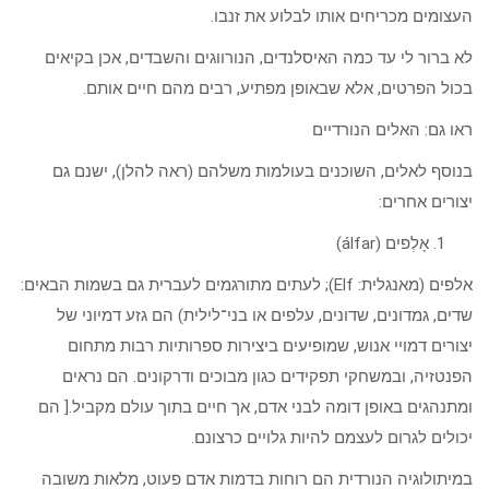
העצומים מכריחים אותו לבלוע את זנבו.
לא ברור לי עד כמה האיסלנדים, הנורווגים והשבדים, אכן בקיאים
בכול הפרטים, אלא שבאופן מפתיע, רבים מהם חיים אותם.
ראו גם: האלים הנורדיים
בנוסף לאלים, השוכנים בעולמות משלהם (ראה להלן), ישנם גם
יצורים אחרים:
אָלְפים (álfar)
אלפים (מאנגלית: Elf); לעתים מתורגמים לעברית גם בשמות הבאים:
שדים, גמדונים, שדונים, עלפים או בני־לילית) הם גזע דמיוני של
יצורים דמויי אנוש, שמופיעים ביצירות ספרותיות רבות מתחום
הפנטזיה, ובמשחקי תפקידים כגון מבוכים ודרקונים. הם נראים
ומתנהגים באופן דומה לבני אדם, אך חיים בתוך עולם מקביל.[ הם
יכולים לגרום לעצמם להיות גלויים כרצונם.
במיתולוגיה הנורדית הם רוחות בדמות אדם פעוט, מלאות משובה