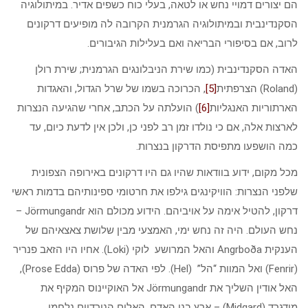
הם יצורים דמויי נחש או לטאה, בעלי כוח כשפים אדיר. במיתולוגיה
הסקנדינבית ובמיתולוגיה הגרמנית הקרובה לה מופיעים דרקונים
לרוב, אם בסיפורי הבריאה ואם בעלילות הגיבורים.
האדה הסקנדינבית (כמו שירת הניבלונגים הגרמנית; שירת רולן
(Roland) הצרפתית
[5]
, הכרוכה בשמו של שרל הגדול, והאגדות
הארתוריות האנגליות
[6]
) הועלתה על הכתב, אחרי שהגיעה הנצרות
לארצות אלה, אם כי נולדו זמן רב לפני כן, ולכן אין לדעת כיום, עד
כמה הושפעו מתפיסת הדרקון בנצרות.
מכל מקום, ידוע בוודאות שהיו גם היו דרקונים באירופה הצפונית
שלפני הנצרות: הוויקינגים גילפו את חרטומי ספינותיהם בדמות ראשי
דרקון, להטיל אימה על אויביהם. הידוע מכולם הוא Jörmungandr –
נחש העולם. היה זה נחש ימי, האמצעי מבין שלושת צאצאיהם של
הענקית Angrboða והאל המרושע לוקי (Loki). אחיו היו הזאב פנריר
(Fenrir) ואל המוות “הל” (Hel). לפי האדה של פרוס (Prose Edda),
האל אודין השליך את Jörmungandr אל האוקיינוס המקיף את
מידגרד (Midgard) – ארץ בני האדם. האלים הנורדיים נלחמו