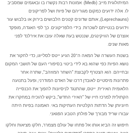
המיתולוגית מייב (Medb). אמונות רבות נקשרו בו ובאגמים שמסביב
לו. אלה ידועים כמקום מגוריהם של פיות ושל לפריקונים
(Leprechauns), אותם שדונים קטנים הלבושים בירוק או בלבוש עור
וידועים בנטייתם לשכרות. בידי הלפריקונים. כך לפי האגדה, מופקד
אוצרם של הוויקינגים, שננטש בעת שאלה עזבו את אירלנד לפני
מאות שנים.
בשנות העשרה של המאה ה־20 הגיע ייטס לסלייגו, כדי לחקור את
נושא הפיות כפי שהוא בא לידי ביטוי בסיפורי העם של תושבי המקום
ובחייהם. הוא הצטרף לקבוצת “השחר המוזהב”, שתרה אחר
פתרונות מיסטיים לאובדן דרכו של האדם המודרני, ופעל בתנועה
הלאומית האירית. ייטס, שהתנגד לניסיונות להפוך את הכנסייה
הקתולית למרכז חייו של “האירי החדש”, ביקש להוכיח במחקרו את
חיוניותן של הדתות הקלטיות העתיקות באי. האמונה בפיות היתה
עבורו שריד מבורך של פולחן הטבע הפגאני.
חיפוש זה הביא אותו אל פתחו של עולם מצמרר, חלקו מציאות וחלקו