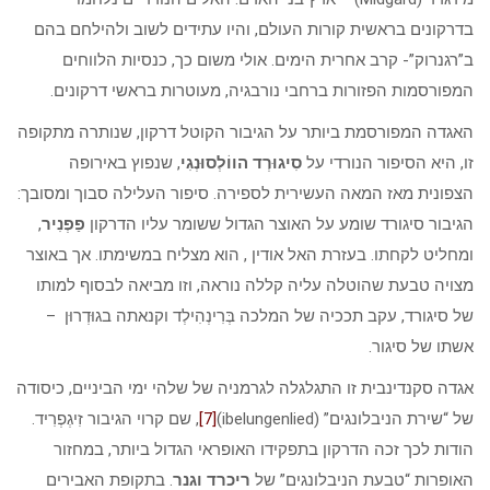
בדרקונים בראשית קורות העולם, והיו עתידים לשוב ולהילחם בהם
ב”רגנרוק”- קרב אחרית הימים. אולי משום כך, כנסיות הלווחים
המפורסמות הפזורות ברחבי נורבגיה, מעוטרות בראשי דרקונים.
האגדה המפורסמת ביותר על הגיבור הקוטל דרקון, שנותרה מתקופה
זו, היא הסיפור הנורדי על
סִיגוּרְד הווֹלְסוּנְגִי
, שנפוץ באירופה
הצפונית מאז המאה העשירית לספירה. סיפור העלילה סבוך ומסובך:
הגיבור סיגורד שומע על האוצר הגדול ששומר עליו הדרקון
פַפְנִיר
,
ומחליט לקחתו. בעזרת האל אודין , הוא מצליח במשימתו. אך באוצר
מצויה טבעת שהוטלה עליה קללה נוראה, וזו מביאה לבסוף למותו
של סיגורד, עקב תככיה של המלכה בְּרִינְהִילְד וקנאתה בגוּדְרוּן –
אשתו של סיגור.
אגדה סקנדינבית זו התגלגלה לגרמניה של שלהי ימי הביניים, כיסודה
של “שירת הניבלונגים” (ibelungenlied)
[7]
, שם קרוי הגיבור זִיגְפְרִיד.
הודות לכך זכה הדרקון בתפקידו האופראי הגדול ביותר, במחזור
האופרות “טבעת הניבלונגים” של
ריכרד וגנר
. בתקופת האבירים