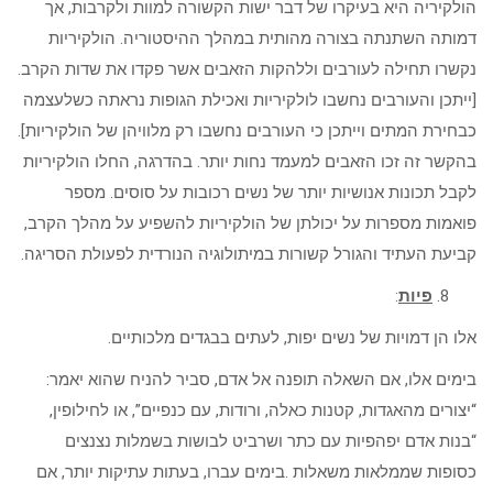
הולקיריה היא בעיקרו של דבר ישות הקשורה למוות ולקרבות, אך
דמותה השתנתה בצורה מהותית במהלך ההיסטוריה. הולקיריות
נקשרו תחילה לעורבים וללהקות הזאבים אשר פקדו את שדות הקרב.
[ייתכן והעורבים נחשבו לולקיריות ואכילת הגופות נראתה כשלעצמה
כבחירת המתים וייתכן כי העורבים נחשבו רק מלוויהן של הולקיריות].
בהקשר זה זכו הזאבים למעמד נחות יותר. בהדרגה, החלו הולקיריות
לקבל תכונות אנושיות יותר של נשים רכובות על סוסים. מספר
פואמות מספרות על יכולתן של הולקיריות להשפיע על מהלך הקרב,
קביעת העתיד והגורל קשורות במיתולוגיה הנורדית לפעולת הסריגה.
פיות
:
אלו הן דמויות של נשים יפות, לעתים בבגדים מלכותיים.
בימים אלו, אם השאלה תופנה אל אדם, סביר להניח שהוא יאמר:
“יצורים מהאגדות, קטנות כאלה, ורודות, עם כנפיים”, או לחילופין,
“בנות אדם יפהפיות עם כתר ושרביט לבושות בשמלות נצנצים
כסופות שממלאות משאלות .בימים עברו, בעתות עתיקות יותר, אם