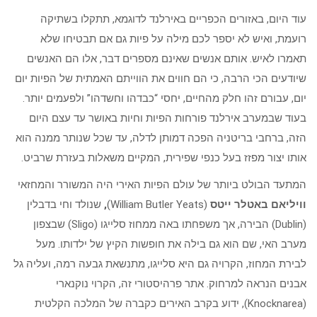
עוד היום, באזורים הכפריים באירלנד לדוגמא, תתקלו בשתיקה
רועמת, ואיש לא יספר לכם מילה על פיות גם אם תבטיחו שלא
תאמרו לאיש. אותם אנשים שאינם מספרים דבר, אלו הם האנשים
שיודעים הכי הרבה, כי הם חווים את הווייתם האמתית של הפיות יום
יום, עבורם זהו חלק מהחיים, יחסי “כבדהו וחשדהו” ולפעמים יותר.
בעוד שבמערב אירלנד פורחות הפיות וחיות באושר עד עצם היום
הזה, ברחבי בריטניה הפכה דמותן לדלה, עד שכל שנותר ממנה הוא
אותו יצור מפזז בעל כנפי שפירית, המקיים משאלות בעזרת שרביט.
המתעד הבולט ביותר של עולם הפיות האירי היה המשורר והמחזאי
וויליאם באטלר ייטס
(William Butler Yeats)
,
שנולד וחי בדבלין
(Dublin) הבירה, אך משפחתו באה ממחוז סלייגו (Sligo) שבצפון
מערב האי, שם הוא גם בילה את חופשות הקיץ של ילדותו. מעל
לבירת המחוז, הקרויה גם היא סלייגו, מתנשאת גבעה רמה, ועליה גל
אבנים הנראה למרחוק. אתר פרהיסטורי זה, הקרוי נוקנארי
(Knocknarea), ידוע בקרב האירים כקברה של המלכה הקלטית