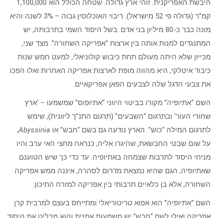
היבשת האפריקנית. זוהי ארץ גדולה. שטחה הכולל הוא 1,100,000
קמ”ר (גדולה פי 52 מישראל). ריבוי האוכלוסין גבוה – 3% לשנה והיא
מונה כבר כ-80 מיליון בני אדם. בשל היסוד השמי בתרבותה, יש
המתנגדים למנות אותה בין ארצות “אפריקה השחורה”. מצד שני,
מכייון שלא היתה מעולם תחת כיבוש קולוניאלי, למעט חמש שנות
כיבוד איטלקי, היא מהווה מופת לארצות אפריקה האחרות ואלו הפכו
את צבעי הדגל שלה לצבעים הפאן אפריקאיים.
השם “אתיופיה” מקורו בביטוי היווני “אתיופוס” שמשמעו – ‘ארץ
שחורי העור’ ובתרגום “השבעים” (תרגום התנ”ך ליוונית), שימש
לתרגום המילה “כוש”. הארץ נודעה גם בשם “חבש” או
Abyssinia
,
על שום שבטי החבשאת, שהיגרו אליה, כנראה מחצי האי ערב והיו
מניחי היסוד לתרבות שצמחה באתיופיה. עד כדי כך שיש הטוענם
שאתיופיה, הגם שהיא נמצאת מדרום לסהרה, איננה ממש אפריקה
השחורה, אלא בן כלאיים תרבותי בין אפריקה למזרח התיכון.
השם “אתיופיה” הוא אפוא טריטוריאלי ומתייחס בעצם למרבית קרן
אפריקה ואילו לשם “חבש” יש משמעות אתנית והוא מבליט את היסוד