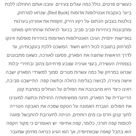
כעשרים פרטים, כולל כמה עגלים צעירים. עזבנו אותם התחלנו ללכת
ביער בעקבות אנטילופות אדומות (Red Buck), שנראו למרחוק,
בולטות בצבען הכתום על רקע הירק, זוקפות את אוזניהן בערנות
ומתבוננות בזהירות סביב סביב. בניגוד לניאלות שהתרחקו מאתנו
באדישות יחסית, הגיבו האנטילופות האדומות בזהירות מופלגת וזינקו
למרחוק בתגובה לכול רחש חשוד. המשכנו ללכת בעקבותיהן, עד
לדרך הראשית שחוצה את הפארק, פסענו לאורכה, כשאנו מתבוננים
בצמחיה העשירה, בעצי אגיניה שצבע פרחיהם צהוב ובחזירי יבלות
שנראו במרחק של כמה עשרות מטרים. סמוך למשרדי הפארק ישבה
אישה צעירה, לבושה בגלימה כחולה וכתשה קפה. התיישבנו סביבה,
ראינו כיצד היא מהבהבת את הפולים על הגחלים במחבת קטן.
הריינג’רית של הפארק, חרגה ממשימותיה הרגילות וכתשה למענינו
את הפולים. הגברת האמונה על הטקס שפכה את האבקה הטרייה
לתוך קנקן חרס ובו מים רותחים, הניחה לתערובת להתבשל ומזגה
לכוסות קפה תורכי, כלומר, קפה אתיופי. יש האומרים כי מקור הקפה
הוא בחבל קאפה שבאתיופיה, אך הוא הגיע כנראה מתימן שמעבר