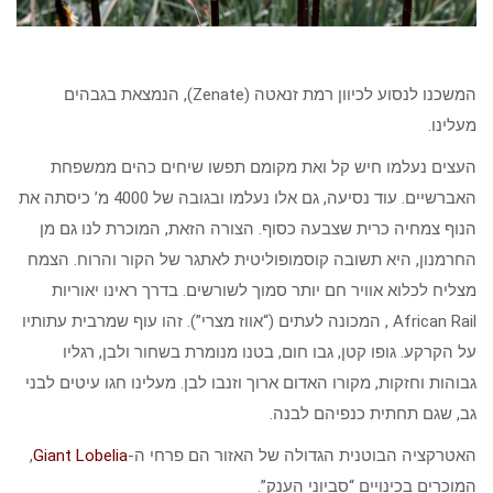
המשכנו לנסוע לכיוון רמת זנאטה (Zenate), הנמצאת בגבהים
מעלינו.
העצים נעלמו חיש קל ואת מקומם תפשו שיחים כהים ממשפחת
האברשיים. עוד נסיעה, גם אלו נעלמו ובגובה של 4000 מ’ כיסתה את
הנוף צמחיה כרית שצבעה כסוף. הצורה הזאת, המוכרת לנו גם מן
החרמנון, היא תשובה קוסמופוליטית לאתגר של הקור והרוח. הצמח
מצליח לכלוא אוויר חם יותר סמוך לשורשים. בדרך ראינו יאוריות
African Rail , המכונה לעתים (“אווז מצרי”). זהו עוף שמרבית עתותיו
על הקרקע. גופו קטן, גבו חום, בטנו מנומרת בשחור ולבן, רגליו
גבוהות וחזקות, מקורו האדום ארוך וזנבו לבן. מעלינו חגו עיטים לבני
גב, שגם תחתית כנפיהם לבנה.
האטרקציה הבוטנית הגדולה של האזור הם פרחי ה-
Giant Lobelia
,
המוכרים בכינויים “סביוני הענק”.