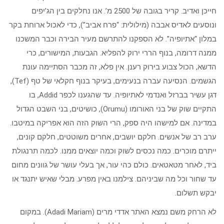
חייכן ואדיב. קריר בגובה של 2500 מ’. אנו נחלקים בין הג’יפים
ונוסעים לאדיס אבבה (מילולית: “פרח אביב”), כדי לאכול ארוחת בקר
במלון “אתיופיה”. לא הספקנו להתרשם מעיר הבירה וכבר המשכנו
ממנה דרומה, בנוף הררי ירוק להפליא. הגבעות, המישורים, כרי
הדשא, הכול צבוע בירוק רענן. אין פלא, זה מכבר הסתיימה עונת
הגשמים. הנסיעה עברה בנעימים, בעיקר בנוף חקלאי של טף (Tef),
דגן עשיר בברזל ואנדמי לאתיופיה. עד שהגענו לכפר Addid, בו
התקיים שוק של בני האורומו (Orumu), כושיטים, בני השבט הגדול
במדינה. אם למישהו היה ספק, הרי השוק הזה הוא אפריקה במיטבו.
ערב רב של אנשים. חלקם יושבים, אחרים משוטטים, חלקם קונים,
ייתרם מוכרים. כמה נכסים לשוק וכמה יוצאים ממנו. לכמה תרנגולת
ביד, לאחר מטאטאים. כולם כהי עור, אך בעלי עושר של גוונים מחום
עד שחור וכל מה שביניהם. צילמנו באין מפרע. מבלי שאיש יתנגד או
יבקש תשלום.
לא הרחק משם נמצא האתר אדדי מרים (Adadi Mariam). במקום