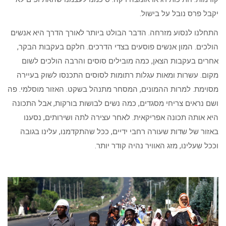
יקבל פרס נובל על בישול.
התחלנו לנסוע מזרחה. הדבר הבולט ביותר לאורך הדרך היא אנשים
הולכים. המון אנשים פוסעים בצדי הדרכים. חלקם בעקבות הבקר,
אחרים בעקבות הצאן, כמה מובילים סוסים והרבה הולכים לשום
מקום. עשרות ומאות עגלות רתומות לסוסים התכנסו לשוק בעיירה
מסוימת. למרות ההמונים, המסחר מתנהל בשקט. האזור מוסלמי. פה
ושם נראים צריחי מסגדים, כמה נשים לבושות בורקות, אבל התכונה
היא אותה תכונה אפריקאית. לאחר עצירה לתה ושירותים, נסענו
באזור של שדות שעורה רחבי ידיים, ככל שהתקדמנו, עלינו בגובה
וככל שעלינו, מזג האוויר נהיה קודר יותר.