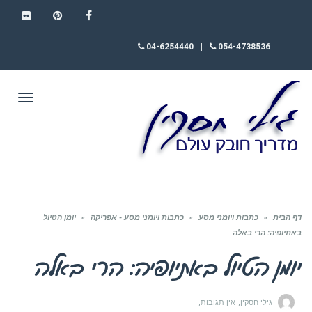
FLICKR
PINTEREST
FACEBOOK
04-6254440
|
054-4738536
תפריט
דף הבית
»
כתבות ויומני מסע
»
כתבות ויומני מסע - אפריקה
»
יומן הטיול
באתיופיה: הרי באלה
יומן הטיול באתיופיה: הרי באלה
גילי חסקין
אין תגובות