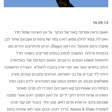
16.09.13
האגם נראה אפרפר באור של הבקר. על עץ השיטה שמול חדר
האכילה, צמוד לחלון ממש, ראינו צמד של ציפורים שצבעם שחור לבן
ומקורן כתום ומעוקל. זהו ראגו (Rago), הניזון מהחרקים החיים כאן
בכמויות גדולות. המשכנו לנסוע בנופים מוריקים, כשאיני חדל
להתפעל משפע הגוונים הרעננים. הפעם הקודמת שלי באתיופיה
היתה בחודש ינואר ואני זוכר ארץ צהובה להפליא. העצירה הראשונה
היתה ליד קברים של בני האורומו, הנראים כמבנים קטנים; מעיין
משולשים מבטון. מן הסתם נטמנו שם המנהיגים. לידם ניצבו כמה
בקתות בוץ שגגותיהם קש ויושביהם הסבירו לנו פנים. מאחור
השתרעו שדות תירס רחבי ידיים. על העץ הסמוך ראינו אוגרי מסכה
שצבעם צהוב עז ואורג אדום ראש, קטן יותר. כעבור זמן קצר פנינו
לשמורת Abiata & Shala. בדרך ראינו יענים, אוגר תאו שחזהו כתום