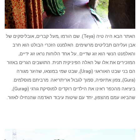
האתר הבא היה טיה (Teya). שם הורמו ,מעל קברים, אובליסקים של
אבן ועליהם תבליטים מרשימים. האלמנט הזכרי הבולט הוא חרב
והאלמנט הנשי הוא זוג שדיים…על אחד הלוחות נראו זוג ידיים,
המזכירים את אלו של האלה הפיניקית תנית. התושבים הגרים באזור
הם בני שבט האוראגי (Uragi), שבט שמי במוצאו, שהיגר מגורה
(Gura), צפון אתיופיה, סמוך לגבול אריתריאה. מרביתם מוסלמים.
ביציאה מהכפר ראינו את הילדים רוקדים למוסיקת גורגי (Guragi),
שהביאו עמם מהצפון, יחד עם שיטות עיבוד האדמה שהנחילו לאזור.