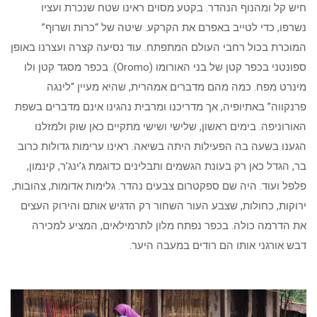
חיש קל ומהנוף הנהדר. בקטע מסוים ראינו שטח שנכרת ועציו
נשרפו, כדי לטייב באפרם את הקרקע. שיטה של “כרות ושרוף”
המוכרת בכול רחבי העולם המתפתח. עוד נסיעה קצרה ועצרנו באופן
ספונטני בכפר קטן של בני האורומו (Oromo). בכפר מסגד קטן ולו
מינרט מפח. כמה מהם מדברים אמהרית, שהיא מעיין “לינגה
פרנקווה” באתיופיה, אך מדריכנו ומרבית נהגינו אינם מדברים בשפת
האורוניפה. בימים ראשון, שלישי ושישי מתקיים כאן שוק ולמזלנו
הגענו בשעה בה הפעילות היתה בשיאה. ראינו ערימות גדולות כרוב
בר, הגדל כאן רק בעונת הגשמים ותבלינים כדוגמת ג’ינג’ר, קינמון,
פלפל ועוד. היה שם ספקטרום צבעים נהדר. גלימות אדומות, צהובות,
ירוקות, כחולות, שצבע העור השחור רק הדגיש אותם והירוק העצים
את הדרמה כולה. בכפר נפתח מלון לתרמילאים, המציע למכירה
דבש אורגני אותו הם רודים במעבה היער.