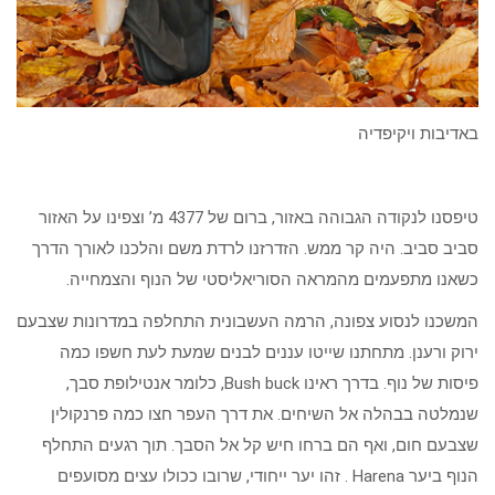
באדיבות ויקיפדיה
טיפסנו לנקודה הגבוהה באזור, ברום של 4377 מ’ וצפינו על האזור
סביב סביב. היה קר ממש. הזדרזנו לרדת משם והלכנו לאורך הדרך
כשאנו מתפעמים מהמראה הסוריאליסטי של הנוף והצמחייה.
המשכנו לנסוע צפונה, הרמה העשבונית התחלפה במדרונות שצבעם
ירוק ורענן. מתחתנו שייטו עננים לבנים שמעת לעת חשפו כמה
פיסות של נוף. בדרך ראינו Bush buck, כלומר אנטילופת סבך,
שנמלטה בבהלה אל השיחים. את דרך העפר חצו כמה פרנקולין
שצבעם חום, ואף הם ברחו חיש קל אל הסבך. תוך רגעים התחלף
הנוף ביער Harena . זהו יער ייחודי, שרובו ככולו עצים מסועפים