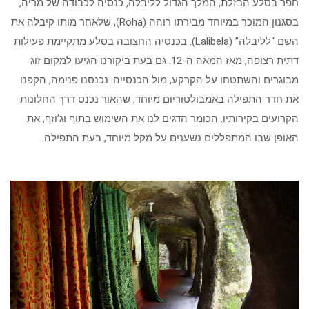
חפר בסלע הבזלת, המלך הגדול לליבלה, כנסיה לכבודה של מריה,
בסגנון המוכר במיוחד מבירתו רוהה (Roha), שלאחר מותו קיבלה את
השם “לליבלה” (Lalibela). בכנסיה החצובה בסלע מתקיימת פעילות
דתית רצופה, מאז המאה ה-12. גם בעת ביקורנו הגיעו למקום זוג
מבוגרים והשתטחו על הקרקע, מול הכנסייה. נכנסנו פנימה, הקפנו
את חדר התפילה באמבולטוריום מיוחד, שהאור נכנס דרך החלונות
הקרועים בקירותיו. הכומר הדגים לנו את השימוש בתוף וג’וזף, את
האופן שבו המתפללים נשענים על מקל מיוחד, בעת התפילה.