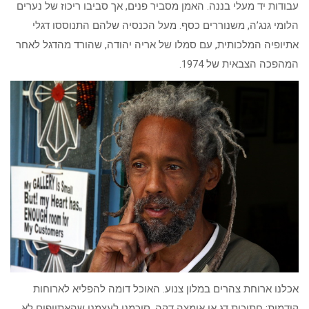
עבודות יד מעלי בננה. האמן מסביר פנים, אך סביבו ריכוז של נערים
הלומי גנג’ה, משנוררים כסף. מעל הכנסיה שלהם התנוססו דגלי
אתיופיה המלכותית, עם סמלו של אריה יהודה, שהורד מהדגל לאחר
המהפכה הצבאית של 1974.
אכלנו ארוחת צהרים במלון צנוע. האוכל דומה להפליא לארוחות
קודמות: חתיכות דג או אומצה דקה. סיכמנו לעצמנו שהאתיופים לא