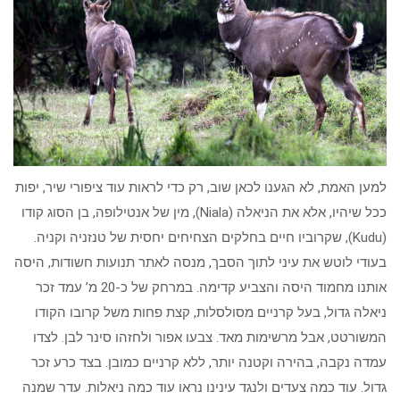
למען האמת, לא הגענו לכאן שוב, רק כדי לראות עוד ציפורי שיר, יפות
ככל שיהיו, אלא את הניאלה (Niala), מין של אנטילופה, בן הסוג קודו
(Kudu), שקרוביו חיים בחלקים הצחיחים יחסית של טנזניה וקניה.
בעודי לוטש את עיני לתוך הסבך, מנסה לאתר תנועות חשודות, היסה
אותנו מחמוד היסה והצביע קדימה. במרחק של כ-20 מ’ עמד זכר
ניאלה גדול, בעל קרניים מסולסלות, קצת פחות משל קרובו הקודו
המשורטט, אבל מרשימות מאד. צבעו אפור ולחזהו סינר לבן. לצדו
עמדה נקבה, בהירה וקטנה יותר, ללא קרניים כמובן. בצד כרע זכר
גדול. עוד כמה צעדים ולנגד עינינו נראו עוד כמה ניאלות. עדר שמנה