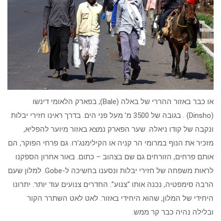
או כבר באזור ההררי של באלה (Bale); בפארק הלאומי דינשו
(Dinsho) . בגובה של 3500 מ’ מעל פני הים. בדרך ראינו חזירי יבלות
ונקבה של קודו ניאלה. שער הפארק נמצא באזור מיוער להפליא,
מזכיר את הנוף במרומי הר קניה או הקילימנג’רו. גם פרחי הפוקר, הם
אותם פרחים, הזורחים גם שם בצהוב – כתום. באור אחרון הספקנו
לראות משפחה של חזירי יבלות ונסענו בחשיכה ל-Gobe. למלון שעם
הרבה סימפטיה, נכנה אותו “צנוע”. החדרים צנועים עוד יותר. יתרונו
היחידי של המלון, שהוא היחידי באזור. לאט לאט השתרר הקור
ובלילה נהיה כבר קר ממש.