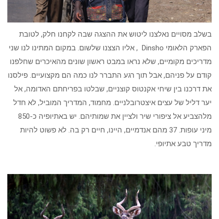
בשלב מסויים נאלצנו ליטוש את ההצגה שבה לקחנו חלק, לטובת
הפארק הלאומי Dinsho , אליו הצצנו שלשום. במקום המתינו לנו שני
מדריכים מקומיים, שלא נראו במבט ראשון שונים מהאיכרים שחלפנו
קודם על פניהם, אבל תוך רגע התברר לנו כמה הם מקצועיים. פילסנו
את דרכנו בין שיחי אקנטוס קוצניים, שבלטו בפריחתם האדומה, אל
יער דליל של עצים איצטרובלניים. מחמוד, המדריך המוביל, לא חדל
מלהצביע אל ציפורי שיר ולציין את שמותיהם. יש באתיופיה כ-850
מיני עופות. 37 מהם אנדמיים, היינו, חיים רק בה. לא פשוט להיות
מדריך טבע אתיופי.