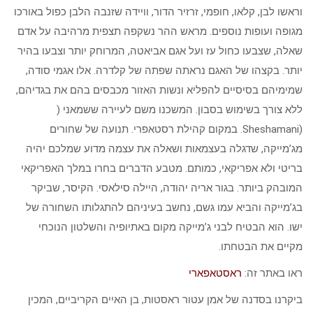
וראשו לבן, קלאו, חופמי, זרזיר הדור, וויידה שזנבה הלבן כפול באורכו
מגופה ועופות נוספים. מראש ההר נשקפה תצפית מרהיבה על אדם
שאלה, שצבעו כחול עז ועל אגם אביאטה, המרוחק יותר וצבעו בהיר
יותר. בקצהו של האגם נראתה שפתה של קלדרה. אלו אגמי סודה,
שמימיהם בסיסיים להפליא ונשות האזור מכבסים בהם את בגדיהם,
ללא צורך בשימוש בסבון. המשכנו משם לעיירה ששמאני (
(Sheshamani. במקום קהילת רסטאפרי. תנועה של שחורים
מג’מייקה, שדגלה בעצמאות ושאלה את עצמה מדוע שמלכם יהיה
בריטי ולא אפריקאי, כמותם. מטבע הדברים בחרו במלך האפריקאי
המובהק ביותר. בגור אריה יהודה, היילה סילאסי. הקיסר, שביקר
בג’מייקה והביא עמו גשם, נחשב בעיניהם להתגלותו השחורה של
ישו. הוא הבטיח לבני ג’מייקה מקום באתיופיה והשלטון הנוכחי
מקיים את הבטחתו.
ראו באתר זה:
ראסטאפארי
ביקרנו בסדנה של אמן עטור ראסטות, בן האיים הקריביים, המכין