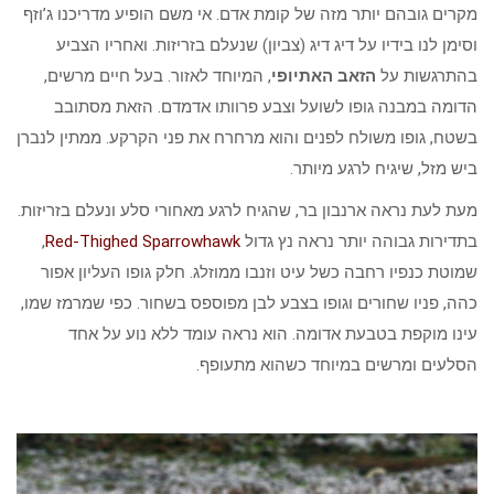
מקרים גובהם יותר מזה של קומת אדם. אי משם הופיע מדריכנו ג’וזף
וסימן לנו בידיו על דיג דיג (צביון) שנעלם בזריזות. ואחריו הצביע
בהתרגשות על
הזאב האתיופי
, המיוחד לאזור. בעל חיים מרשים,
הדומה במבנה גופו לשועל וצבע פרוותו אדמדם. הזאת מסתובב
בשטח, גופו משולח לפנים והוא מרחרח את פני הקרקע. ממתין לנברן
ביש מזל, שיגיח לרגע מיותר.
מעת לעת נראה ארנבון בר, שהגיח לרגע מאחורי סלע ונעלם בזריזות.
בתדירות גבוהה יותר נראה נץ גדול
Red-Thighed Sparrowhawk
,
שמוטת כנפיו רחבה כשל עיט וזנבו ממוזלג. חלק גופו העליון אפור
כהה, פניו שחורים וגופו בצבע לבן מפוספס בשחור. כפי שמרמז שמו,
עינו מוקפת בטבעת אדומה. הוא נראה עומד ללא נוע על אחד
הסלעים ומרשים במיוחד כשהוא מתעופף.