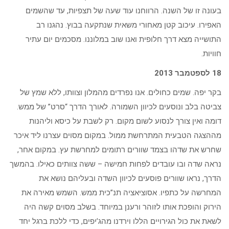
בעונה זו של השנה. הרווחנו עוד שעה של תצפיות, עד שהשמים
האפירו. עיכוב קטן מאחורי משאית שנתקעה בבוץ. נהגנו רב
התושייה מצא דרך חלופית ואנו שוב במלוננו. מסכמים יום עתיר
חוויות.
18 לספטמבר 2013
בקר יפה. שמים כחולים. אנו נפרדים מהמלון וצוותו, ללא שמץ של
צביטה בלב ונוסעים לכיוון השמורה. לאורך הדרך “סרט” של ממש.
דומה ואין צורך לנסוע לשום מקום. רק לשבת על כיסא וליהנות
מההצגה הטבעית המתרחשת ממול. במקום מסוים עצרנו ליד איכר
שחרש את שדהו בצמד שוורים רתומים למחרשת עץ. במקום אחר,
נראה שדה ובו עובדים לפחות חמישה – ששה צוותים כאילו. בהמשך
הדרך, נראו שוורים פוסעים לכיוון השדה ובעליהם נושא את
המחרשה על כתפיו. אסוציאציה תנ”כית ממש. השמש מאירה את
הירוק והופכת אותו לזוהר ורענן במיוחד. בשלב מסוים קשה היה
לשאת את כול הגירויים הללו וירדנו מהג’יפים, כדי ללכת ברגל יחד