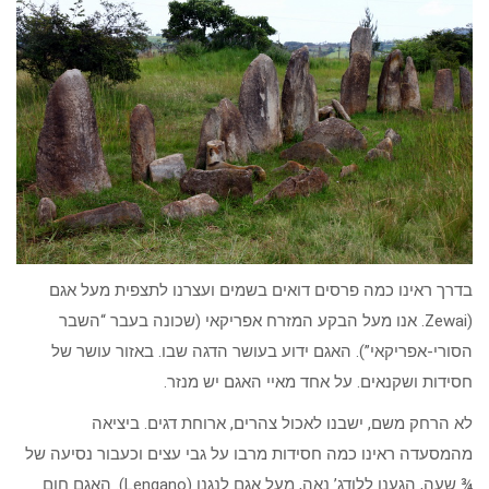
בדרך ראינו כמה פרסים דואים בשמים ועצרנו לתצפית מעל אגם
(Zewai. אנו מעל הבקע המזרח אפריקאי (שכונה בעבר “השבר
הסורי-אפריקאי”). האגם ידוע בעושר הדגה שבו. באזור עושר של
חסידות ושקנאים. על אחד מאיי האגם יש מנזר.
לא הרחק משם, ישבנו לאכול צהרים, ארוחת דגים. ביציאה
מהמסעדה ראינו כמה חסידות מרבו על גבי עצים וכעבור נסיעה של
¾ שעה, הגענו ללודג’ נאה, מעל אגם לנגנו (Lengano). האגם חום