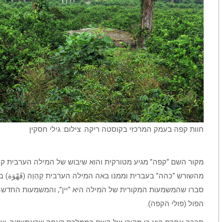
חוות קפה בעמק המרכזי בקוסטה ריקה. צילום: גילי חסקין
מקור השם “קפה” מגיע מטורקית והוא שיבוש של המילה הערבית קהו
מהשורש “כהה” בעברית וממנו באה המילה הערבית קַהְוַה (قَهْوَة
סברו שהמשמעות המקורית של המילה היא “יין”, והמשמעות החדשה נגזרת מק
הפול (פולי הקפה).