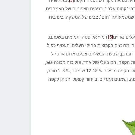
יא כנראה מקורו של צמח הקפה
[3]
. באתיופיה
י “קהות אלבן”. בניבים הצפוניים של האמהרית,
ה” שמשמעותה “חום”, צבעו של המשקה. בערבית
לים נגדיים
[5]
דמויי אליפסה, תמימים בשפתם,
ח. מרוכזים בקבוצות בחיקי העלים. העטיף כפול
 דובדבן, שבעת הבשלתם צבעם אדום או סגול
pea
מאד. פולי הקפה מכילים % 12-18 שומנים; % 2-3 סוכר,
גורם הממריץ שבקפה, ושמנים אתריים, בייחוד קפאול, הנותן לקפה