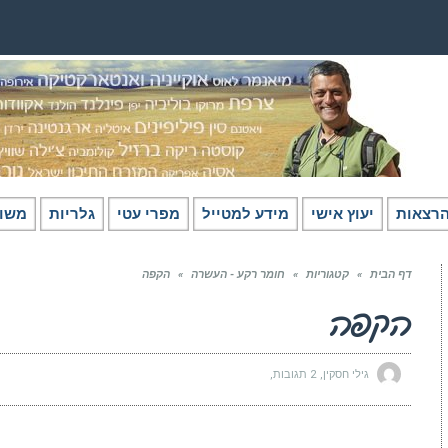
רצאות
יעוץ אישי
מידע למטייל
מפרי עטי
גלריות
משו
דף הבית
»
קטגוריות
»
חומר רקע - העשרה
»
הקפה
הקפה
גילי חסקין
2 תגובות