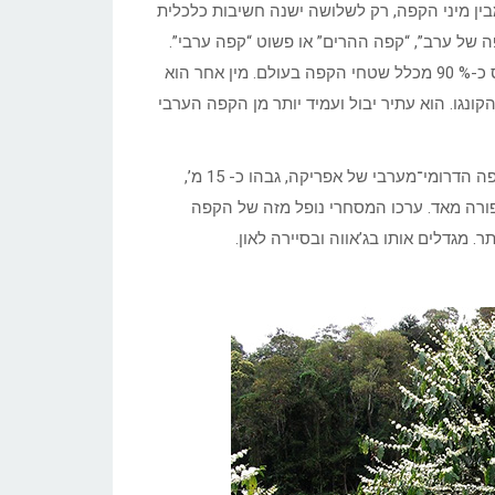
מבין מיני הקפה, רק לשלושה ישנה חשיבות כלכלית
 גם בשמות: “שיח הקפה של ערב”, “קפה ההרים” או פשוט “קפה ערבי”.
לפולים יש טעם וריח משובח, אבל הצמח רגיש למחלות. מיו זה תופס כ-% 90 מכלל שטחי הקפה בעולם. מין אחר הוא
הו שיח בר, בגובה 2-5 מ’, הגדל באגן הקונגו. הוא עתיר יבול ועמיד יותר מן הקפה הערבי
המין השלישי הוא קפה ליברי (Coffea liberica) הגדל בר לאורך חופה הדרומי־מערבי של אפריקה, גבהו כ- 15 מ’,
 פורה מאד. ערכו המסחרי נופל מזה של הקפה
ר. מגדלים אותו בג’אווה ובסיירה לאון.