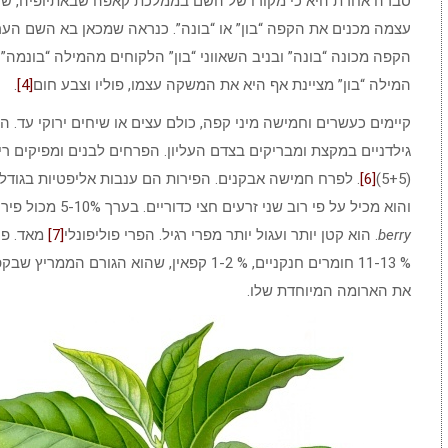
סברה אחרת היא כי מקורו של השם בממלכת קאפה שבאתיופיה, שה
עצמה מכנים את הקפה “בון” או “בונה”. כנראה שמכאן בא השם הערב
הקפה מכונה “בונה” ובניב השאווני “בון” הלקוחים מהמילה “בונמ
המילה “בון” מציינת אף היא את המשקה עצמו, פוליו וצבע חום
[4]
.
קיימים כעשרים וחמישה מיני קפה, כולם עצים או שיחים ירוקי עד. הע
גילדניים במקצת ומבריקים בצדם העליון. הפרחים לבנים ומפיקים רי
(5+5)
[6]
. לפרח חמישה אבקנים. הפירות הם ענבות אליפטיות בגודל
והוא מכיל על פי רוב שני זרעים חצי כדוריים. בערך 5-10% מכול פירות הקפה, הם בעלי פול אחד, פול כזה מכונה
berry
. הוא קטן יותר ועגול יותר מפרי רגיל. הפרי פוליפונלי
[7]
% 11-13 חומרים חנקניים, % 1-2 קפאין, שהוא ה
את הארומה המיוחדת שלו.