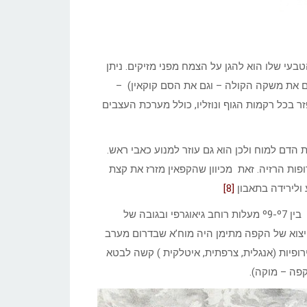
מ-60 מיני צמחים והשימוש הטבעי שלו הוא להגן על הצמח מפני מזיקים. ניתן
ים את משקה הקולה – וגם את הסם קוקאין) –
 בכל רקמות הגוף ונוזליו, כולל מערכת העצבים
הדם למוח ולכן הוא גם עוזר למנוע כאבי ראש.
פות הרזיה. זאת מכיוון שהקפאין מזרז את קצת
ולירידה בתאבון
[8]
.מרבית החוקרים סבורים שמקור הקפה הוא באתיופיה. שם הוא גדל בין º9-º7 מעלות רוחב גיאוגרפי ובגובה של
נמל היצוא של הקפה מתימן היה מוח’א שבדרום מערב
פיות (אנגלית, צרפתית, איטלקית ) קשה לבטא
פה – מוקה).