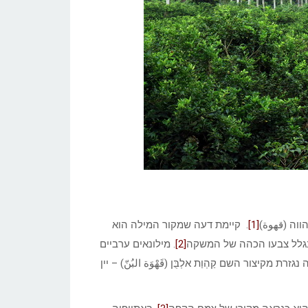
וה (قهوة)
[1]
. קיימת דעה שמקור המילה הוא
) בגלל צבעו הכהה של המשקה
[2]
. מילונאים ערביים
יצור השם קַהְוַת אלְבֻּן (قَهْوَة البُنّ) – יין