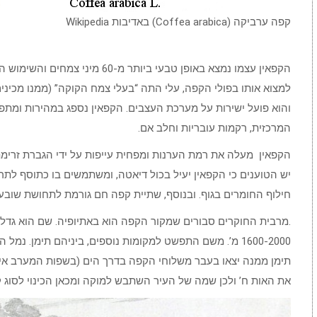
קפה ערביקה (Coffea arabica) באדיבות Wikipedia
הקפאין עצמו נמצא באופן טבעי ביותר 
למצוא אותו בפולי הקפה, עלי התה “בעלי צמח הקוקה” (ממנו מכינ
והוא פועל ישירות על מערכת העצבים. הקפאין נספג במהירות ומתפזר
המרכזית, רקמות עובריות וחלב אם.
הקפאין מעלה את רמת הערנות ומפחית עייפות על ידי הגברת זרימת 
יש הטוענים כי הקפאין יעיל בכול דיאטה, ומשתמשים בו כתוסף לתרו
חילוף החומרים בגוף. ובנוסף, שתיית קפה חם גורמת לתחושת שובע 
1600-2000 מ’. משם התפשט למקומות נוספים, ביניהם תימן. 
תימן ממנה יצאו בעבר משלוחי הקפה בדרך הים (בשפות המערב אירו
את האות ח’ ולכן שמה של העיר השתבש למוקה ומכאן הכינוי לסוג ק