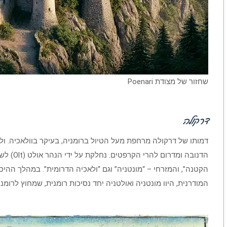
שחזור של מצודת Poenari
דרקולה
דמותו של דרקולה מרחפת מעל הטיול ברומניה, בעיקר בוולאכיה. ולא
הדנובה ומ
הקטנה”, והמזרחי – “מונטניה” וגם “ולאכיה הדרומית”. במהלך ההיסט
המודרנית, היוו מונטניה ואולטניה יחד נסיכות רומנית, שמחוץ לרומנ