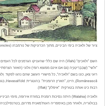
ציור של ולאכיה בימי הביניים, מתוך הכרוניקות של נורמברג (Nuremberg_chronicles)
השם “ולאכים” (Vlahi) היה שם כללי שהעניקו הגרמנים 
“ולשי” (שֶׁבִּבְּרִיטַנְיָה (גם אם אינם ממוצא רומי) וולוני (האזור הצ
רבות כינו אותה בטורקית “איפלק” (Iflak).
בבולגריה, ולאחר מכן באימפריה העות’מאנית מדרום, בטרנסילבניה 