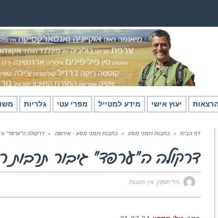
רצאות
יעוץ אישי
מידע למטייל
מפרי עטי
גלריות
משו
דף הבית
»
כתבות ויומני מסע
»
כתבות ויומני מסע - אירופה
»
דרקולה ה”ערפד” גיב
דרקולה ה”ערפד” גיבור תרבות רומ
גילי חסקין
אין תגובות