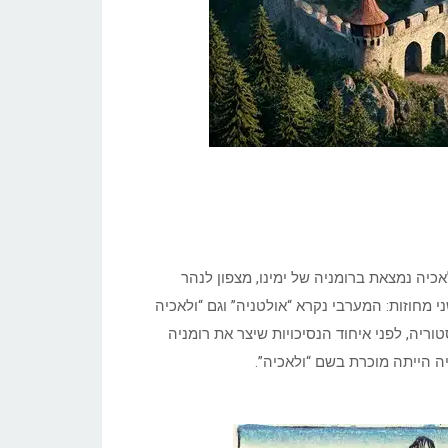
כיה נמצאת ברומניה של ימינו, מצפון לנהר
דרום להרי הקרפטים. נחלקת על ידי הנהר אולט (Olt) לשני מחוזות: המערבי נקרא “אולטניה” וגם “ולאכיה
וריה, לפני איחוד הנסיכויות שיצר את רומניה
יה הייתה מוכרת בשם “ולאכיה”.