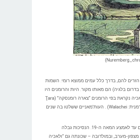
לכל העמים הזרים להם, בדרך כלל עמים ממוצא רומי. השמות
רפתי בדרום בלגיה) הם מאותו מקור. היות והרומנים היו
רועי צאן, כונו בשם “ולאכיה”, כל מישורי העשב שהם נהגו לפקוד. וְלאכיה נקראת בפי הרומנים “צארה רומנסקה” (Ţara
Românească), היינו, “הארץ הרומנית”. בהונגרית: Havasalföld; בגרמנית: Walachei) . העות’מאניים ששלטו בה שנים
ולאכיה (Walahia) היתה נסיכות רומנית במזרח אירופה, מימי הביניים עד לאמצע המאה ה-19. הנסיכות גבלה
מצפון-מערב, ובמולדובה – שכונתה גם “ולאכיה