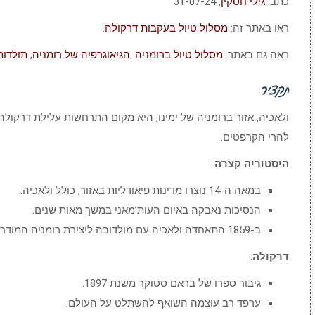
כתב:
גילי חסקין
, 31-07-24
ראו באתר זה:
מסלול טיול בעקבות דרקולה
.
ראה גם באתר:
מסלול טיול ברומניה
.
הגיאוגרפיה של רומניה
;
תולדות
תקציר
ולאכיה, אזור ברומניה של ימינו, היא מקום התרחשות עלילת דרקולה
להרי הקרפטים.
היסטוריה קצרה
:
במאה ה-14 נוצרו מדינות פיאודליות באזור, כולל ולאכיה.
הנסיכות נאבקה באיום העות’מאני במשך מאות שנים.
ב-1859 התאחדה ולאכיה עם מולדובה ליצירת רומניה המודרנית.
דרקולה
:
גיבור ספרו של בראם סטוקר משנת 1897.
ערפד רב עוצמה השואף להשתלט על העולם.