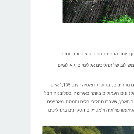
ביותר מבחינת נופים פיזיים ותרבותיים.
שילוב של תהליכים אקלימיים, גיאולוגיים
בבלקן יש ריכוז של תופעות נופיות מרהיבות: באלבניה נופים אלפיניים מרהיבים; בחופי קרואטיה ישנם 1,185 איים;
לעומק של 1,300 מ’ יצר את אחד הקניונים העמוקים ביותר באירופה; בסלובניה חבל
ר הארץ, שעברו תהליכי בליה והמסה. מאפיינים
הגיאומורפולוגיה ולמטיילים הסקרנים בתהליכים