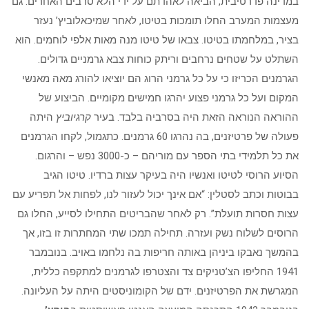
במדינה פדרטיבית, הביאה לאהדתם על ידי הלא סרבים האחרים. גם
מעצמות המערב החלו תומכות בטיטו, לאחר שמיכאלוביץ’ נעזר
בציר, במלחמתו בטיטו. צבאו של טיטו מנה מאות אלפי לוחמים. הוא
השתלט על שטחים נרחבים וריתק כוחות צבא גרמניים גדולים.
הגרמנים הכריזו כי על כל גרמני הרוג הם יוציאו להורג מאה מאנשי
המקום ועל כל גרמני פצוע יהרגו חמישים מקומיים. הביצוע של
ההוראה הנוראה הזאת היה בסרביה בלבד. בעיר
קרגיוביץ
היתה
פעולה של פרטיזנים, בה נהרגו 60 גרמנים. כתגמול, לקחו הגרמנים
את כל תלמידי בתי הספר עם מוריהם – כ-3000 נפש – והרגום.
הסיוע הרוסי לטיטו ואנשיו היה בעיקר עצות ברדיו. טיטו הגיב
בבוטות וכתב לסטלין: “אם אינך יכול לעזור לנו, לפחות אל תפריע עם
עצות חסרות תועלת”. רק לאחר שהבריטים התחילו לסייע, החלו גם
הרוסים לשלוח נשק ועזרה. תחילה תמכו שתי המחתרות זו בזו, אך
בהמשך נאבקו ביניהן באותה חריפות בה נלחמו באויב. בנובמבר
1941 החליפו הצ’טניקים צד והצטרפו לגרמנים למתקפה כללית,
המגרשת את הפרטיזנים. ידם של הקומוניסטים היתה על העליונה.