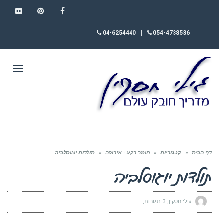
FLICKR
PINTEREST
FACEBOOK
04-6254440
|
054-4738536
תפריט
דף הבית
»
קטגוריות
»
חומר רקע - אירופה
»
תולדות יוגוסלביה
תולדות יוגוסלביה
גילי חסקין
3 תגובות