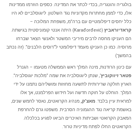
בולגריה והונגריה, בכדי לכתר את המדינה. כספים הוזרמו ממדינות
אלו, כדי לממן מחתרות מקדוניות נגד השלטון. ליוגוסלביים לא היו
כלל יחסים דיפלומטיים עם ברה”מ, משפחת המלוכה –
קראדיוראביץ
(Karađorđević) היתה אנטי קומוניסטית בגישתה.
הם העניקו מחסה לרבים מיריבי המשטר ולאנשי הצאר שברחו
מרוסיה. כמו כן העניקו מעמד דיפלומטי ל”רוסים הלבנים”. (זה נכתב
בהמשך)
עם כינון הרודנות, מינה המלך ראש הממשלה מטעמו – הגנרל
פטאר זיווקוביץ
‘, שנתן ליוגוסלביה את שמה “מלכות יוגוסלביה”.
הארץ חולקה שרירותית לתשעה מחוזות ומושליהם נתמנו על ידי
המלך. הוחלט על חוקה חדשה ועל חידוש הפרלמנט, אך אלו
למראית עיין בלבד.
מאצ’ק,
מנהיג הקרואטים, נאסר לחמש שנים,
באשמת קריאה נגד ההגמוניה הסרבית. משפטו גרם להחרפת
המאבק הקרואטי ושביתות האיכרים הביאו לפגיע בכלכלה.
הקרואטים החלו לפתח מדיניות טרור.