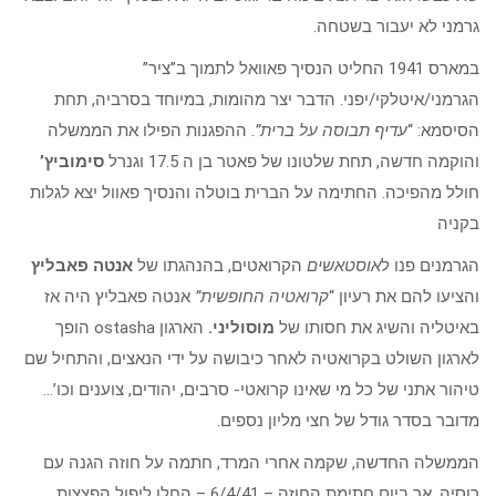
גרמני לא יעבור בשטחה.
במארס 1941 החליט הנסיך פאוואל לתמוך ב”ציר”
הגרמני/איטלקי/יפני. הדבר יצר מהומות, במיוחד בסרביה, תחת
הסיסמא: “
עדיף תבוסה על ברית”
. ההפגנות הפילו את הממשלה
והוקמה חדשה, תחת שלטונו של פאטר בן ה 17.5 וגנרל
סימוביץ’
חולל מהפיכה. החתימה על הברית בוטלה והנסיך פאוול יצא לגלות
בקניה
הגרמנים פנו ל
אוסטאשים
הקרואטים, בהנהגתו של
אנטה פאבליץ
והציעו להם את רעיון “
קרואטיה החופשית”
אנטה פאבליץ היה אז
באיטליה והשיג את חסותו של
מוסוליני.
הארגון ostasha הופך
לארגון השולט בקרואטיה לאחר כיבושה על ידי הנאצים, והתחיל שם
טיהור אתני של כל מי שאינו קרואטי- סרבים, יהודים, צוענים וכו’…
מדובר בסדר גודל של חצי מליון נספים.
הממשלה החדשה, שקמה אחרי המרד, חתמה על חוזה הגנה עם
רוסיה, אך ביום חתימת החוזה – 6/4/41 – החלו ליפול הפצצות