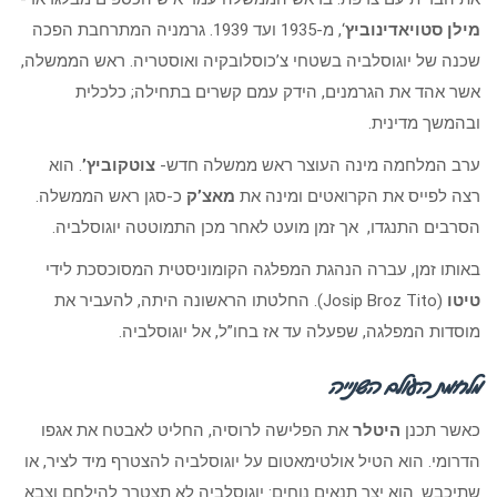
מילן
סטויאדינוביץ
‘, מ-1935 ועד 1939. גרמניה המתרחבת הפכה
שכנה של יוגוסלביה בשטחי צ’כוסלובקיה ואוסטריה. ראש הממשלה,
אשר אהד את הגרמנים, הידק עמם קשרים בתחילה; כלכלית
ובהמשך מדינית.
ערב המלחמה מינה העוצר ראש ממשלה חדש-
צוטקוביץ’
. הוא
רצה לפייס את הקרואטים ומינה את
מאצ’ק
כ-סגן ראש הממשלה.
הסרבים התנגדו, אך זמן מועט לאחר מכן התמוטטה יוגוסלביה.
באותו זמן, עברה הנהגת המפלגה הקומוניסטית המסוכסכת לידי
טיטו
(Josip Broz Tito). החלטתו הראשונה היתה, להעביר את
מוסדות המפלגה, שפעלה עד אז בחו”ל, אל יוגוסלביה.
מלחמת העולם השנייה
כאשר תכנן
היטלר
את הפלישה לרוסיה, החליט לאבטח את אגפו
הדרומי. הוא הטיל אולטימאטום על יוגוסלביה להצטרף מיד לציר, או
שתיכבש. הוא יצר תנאים נוחים: יוגוסלביה לא תצטרך להילחם וצבא