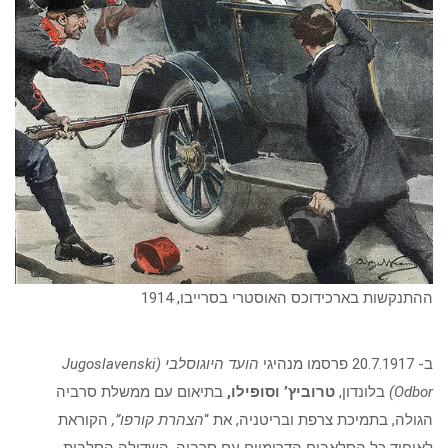
ההתנקשות בארכידוכס האוסטרי בסרייבו, 1914
ב- 20.7.1917 פרסמו מנהיגי
הועד היוגוסלבי (
Jugoslavenski
Odbor
)
בלונדון,
טרוביץ’ וסופילו,
בתיאום עם ממשלת סרביה
הגולה, בתמיכת צרפת ובריטניה, את “
הצהרת קורפו”,
הקוראת
לאיחוד כל הסלאבים הדרומיים עם סרביה. השדולה הסלבית