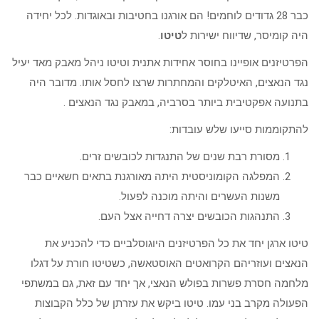
כבר 28 גדודים לוחמים! הם אורגנו בחטיבות ובאוגדות. לכל יחידה
היה קומיסר, שדיווח ישירות ל
טיטו
.
הפרטיזנים אופיינו בחוסר אחידות אתנית וטיטו ניהל מאבק מאד יעיל
נגד הנאצים, האיטלקים והמחתרות שרצו לחסל אותו. מדובר היה
בתנועה אפקטיבית ביותר בסרביה, במאבק נגד הנאצים .
להתקוממות סייעו שלש עובדות:
מסורת רבת שנים של התנגדות לכובשים זרים.
המפלגה הקומוניסטית היתה מאורגנת בתאים חשאיים כבר
משנות העשרים והיתה מוכנה לפעול.
התנהגות הכובשים יצרה דחייה אצל העם.
טיטו ארגן יחד את כל הפרטיזנים היוגוסלביים כדי להכניע את
הנאצים ועוזריהם הקרואטים האוסטאשה, כשטיטו חורת על דגלו
מלחמה חסרת פשרות בפולש הנאצי, אך יחד עם זאת, גם במשתפי
הפעולה מקרב בני עמו. טיטו ביקש את עזרתן של כלל הקבוצות