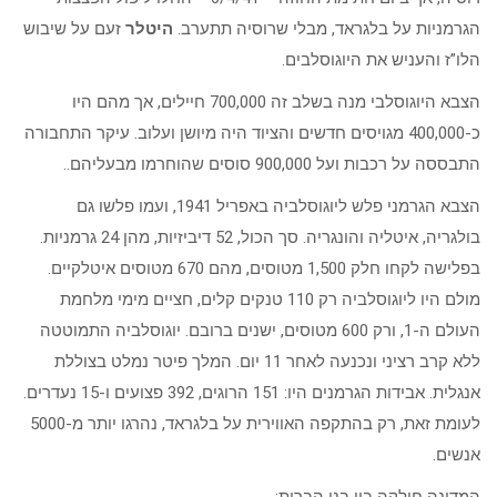
הגרמניות על בלגראד, מבלי שרוסיה תתערב.
היטלר
זעם על שיבוש
הלו”ז והעניש את היוגוסלבים.
הצבא היוגוסלבי מנה בשלב זה 700,000 חיילים, אך מהם היו
כ-400,000 מגויסים חדשים והציוד היה מיושן ועלוב. עיקר התחבורה
התבססה על רכבות ועל 900,000 סוסים שהוחרמו מבעליהם..
הצבא הגרמני פלש ליוגוסלביה באפריל 1941, ועמו פלשו גם
בולגריה, איטליה והונגריה. סך הכול, 52 דיביזיות, מהן 24 גרמניות.
בפלישה לקחו חלק 1,500 מטוסים, מהם 670 מטוסים איטלקיים.
מולם היו ליוגוסלביה רק 110 טנקים קלים, חציים מימי מלחמת
העולם ה-1, ורק 600 מטוסים, ישנים ברובם. יוגוסלביה התמוטטה
ללא קרב רציני ונכנעה לאחר 11 יום. המלך פיטר נמלט בצוללת
אנגלית. אבידות הגרמנים היו: 151 הרוגים, 392 פצועים ו-15 נעדרים.
לעומת זאת, רק בהתקפה האווירית על בלגראד, נהרגו יותר מ-5000
אנשים.
המדינה חולקה בין בני הברית: