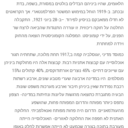
הלאומים, שהיו ביניהם הבדלים בולטים במסורת, בשפה, בדת
ובכתב. ב-1919 הוחל במימוש המשטר הפרלמנטארי. אך הקרואטים
לא חדלו ממאבקם בניסיון לפירוד. –ב-28 ביוני 1921, התקבלה
החלטה על חוקה ריכוזית. זו עוררה התנגדות שהביאה לרצח שר
הפנים, על ידי קומוניסט. המפלגה הקומוניסטית הוצאה מהחוק
וירדה למחתרת.
כמוסד מדיני ,יוגוסלביה קמה ב,1917 תחת מלוכה, שתחתיה תגור
אוכלוסייה עם קבוצות אתניות רבות. קבוצות אלה היו מחולקות ביניהן
עם שייוכים דתיים- 45% נוצרים אורתודוקסים, 40% קתולים ו15%
מוסלמים. היו במדינה ארבעה שערי מטבע שונים, ארבע רשתות
רכבת נפרדות שאין ביניהן חיבור וארבע מערכות משפט שונות.
הבעיה מתגברת כתוצאה מרגשות עליונות ונחיתות במדינה- הצפון
נתפס כיותר מפותח והדרום המפותח פחות, שהושפע
מהעות’מאניים. הדרום היה פחות מפותח ואנאלפביתי. החלוקה
האתנית לא חפפה את החלוקה לאזורים- האוכלוסייה הייתה
מעורבת בתוכה בצורה שכמעט לא הייתה אפשרות לחלק באופן