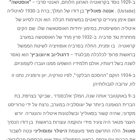
ב-1929 נוסד בקרואטיה הארגון הלוחם, האנטי סרבי –
“אוסטשה”
(Ustaše)
. אנטה פאוליץ’
בן דודו של המלך, ברח ב-1930 לאיטליה
ושם אימן צעירים קרואטים במשימות חבלה. הוא זכה לסיוע של
איטליה הפשיסטית, במימון יחידות האוסטאשה שלו. שם הקים
מחתרת נגד סרביה. ב-1932 פרץ מרד של האוסטשה במערב
קרואטיה. בו זמנית, החלה בסרביה אופוזיציה לשיטת הממשל
בראשות פרופ’ לכלכלה מבלגרד –
דרגוליוב איוונוביץ’
הוא נאסר
לשנה בשל דעותיו, אולם תלמידיו הושפעו ממנו ועברו ל
קומוניזם
.
ב-1934 הוקם “ההסכם הבלקני”, לפיו טורקיה, יוון ורומניה, נתנו זו
לזו, ערובה לגבולותיהן.
ב-9 באוקטובר אותה שנה, המלך אלכסנדר , שביקר בצרפת, בת
הברית הנאמנה ביותר של יוגוסלביה במערב, נרצח על ידי טרוריסט
מקדוני, שהיה קשור בפאוליץ’ ובשלטונות איטליה והונגריה. יורש
העצר פטאר היה צעיר מידי והוקמה עוצרות בראשות בן דודו הנסיך
פאוול.
הלה התרשם מאד מעוצמת
היטלר ומוסוליני
ונטה לשבור
את הברית עם צרפת. בראש הממשלה עמד איש הכספים מבלגראד-