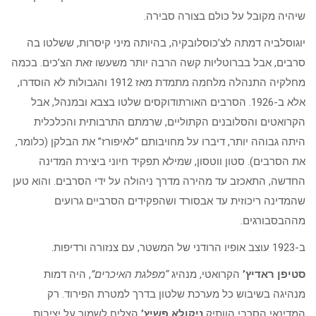
שיהיה מקובל על כולם בצורה סבירה.
יוגוסלביה דמתה לצ’כוסלובקיה, בהיותה מיני קיסרות, ששלטו בה
סרבים, אבל בברוטליות קשה הרבה יותר משעשו זאת הצ’כים. בכמה
מחלקיה התנהלה מלחמה מתמדת מאז 1912 והגבולות לא הוסדרו,
אלא ב-1926. הסרבים האורתודוקסים שלטו בצבא ובמנהל, אבל
הקרואטים והסלובנים הקתוליים, שרמתם התרבותית והכלכלית
היתה גבוהה יותר, דיברו על מחויבותם “לאיפורז” את הבלקן (כלומר,
את הסרבים). סטון ווטסון, שמילא תפקיד חיוני ביצירת המדינה
החדשה, התאכזב עד מהירה מדרך ניהולה על ידי הסרבים. והוא טען
שהמדינה ריכוזית עד אבסורד ושהפקידים הסרביים גרועים
מההבסבורגים.
ב-1923 עוצב אופיו הרודני של המשטר, עם צנזורה ורדיפות.
סטיפן ראדיץ’
הקרואטי, מנהיג
“מפלגת האיכרים”
, היה דמות
מנהיגה בשיבוש כל מערכת שלטון בדרך למטרת הפירוד. רק
המדינאי הסרבי הוותיק
ניקולא פשיץ’
הצליח לשמור על יציבות