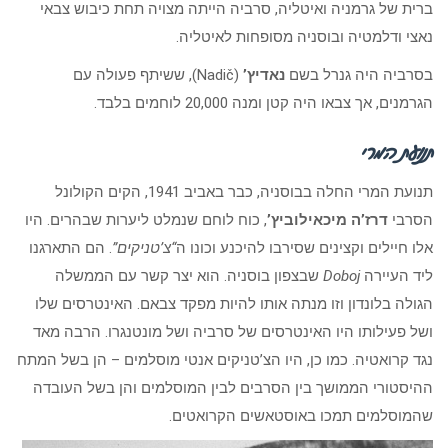
ברית של גרמניה ואיטליה, סרביה הייתה מצויה תחת כיבוש צבאי
נאצי ודלמטיה ובוסניה מסופחות לאיטליה.
בסרביה היה גנרל בשם
נאדיץ’
(Nadič), ששיתף פעולה עם
הגרמנים, אך צבאו היה קטן ומנה 20,000 לוחמים בלבד.
תנועת המרי
תנועת המרי החלה בבוסניה, כבר באביב 1941, הקים הקולונל
הסרבי
דרז’ה
מיכאילוביץ’
, כוח לוחם שנמלט ליערות שבהרים. היו
אלו חיילים וקצינים שסירבו להיכנע וכונו ה
“צ’טניקים”
. הם התארגנו
ליד העיירה
Doboj
שבצפון בוסניה. הוא יצר קשר עם הממשלה
הגולה בלונדון וזו מנתה אותו להיות מפקד צבאם. האינטרסים שלו
ושל פעילותו היו האינטרסים של סרביה ושל מונטנגרו. הרבה מאד
נגד קרואטיה. כמו כן, היו הצ’טניקים אנטי מוסלמים – הן בשל המתח
ההיסטורי הממושך בין הסרבים לבין המוסלמים והן בשל העובדה
שהמוסלמים תמכו באוסטאשים הקרואטים.