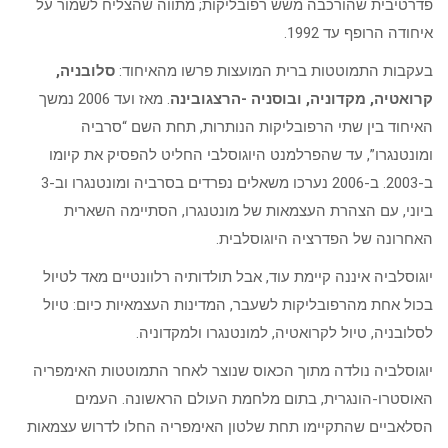
פדרטיבית שהורכבה משש רפובליקות; מתווה שהצליח לשמור על
איחודה הרופף עד 1992.
בעקבות התמוטטות ברית המועצות פרשו מהאיחוד:
סלובניה,
קרואטיה, מקדוניה, ובוסניה -הרצגובינה
. מאז ועד 2006 נמשך
האיחוד בין שתי הרפובליקות הנותרות, תחת השם “סרביה
ומונטנגרו”, עד שהפרלמנט היוגוסלבי החליט להפסיק את קיומו
ב-2003. ב-2006 נערכו משאלים נפרדים בסרביה ומונטנגרו וב-3
ביוני, עם הצהרת העצמאות של מונטנגרו, הסתיימה השארית
האחרונה של הפדרציה היוגוסלבית.
יוגוסלביה איננה קיימת עוד, אבל תולדותיה רלוונטיים מאד לטיול
בכול אחת מהרפובליקות לשעבר, המדינות העצמאיות כיום: טיול
לסלובניה, טיול לקרואטיה, למונטנגרו ולמקדוניה.
יוגוסלביה נולדה מתוך הכאוס שנוצר לאחר התמוטטות האימפריה
האוסטרו-הונגרית, בתום מלחמת העולם הראשונה. העמים
הסלאביים שהתקיימו תחת שלטון האימפריה החלו לדרוש עצמאות