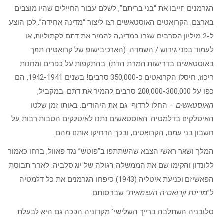
הגרמנים חייבו את “בני בריתם”, לשלם עבור החיילים שהיו מוצבים
בארצם. הקרואטים האוסטאשים רצו ליצור “מדינה אחידה”. לכן הוצע
ל-2 מיליון הסרבים שגרו במדינ,ה להמיר את דתם לקתוליות, או
לעמוד בפני גירוש / השמדה. (הארכיבישופ של קרואטיה תמך
באוסטאשים בדרישות המרת הדת). בהתקפות על כפרים ומחנות
ריכוז, חיסלו הקרואטים כ-350,000 סרבים! בשנים 1942-1941, הם
כפו על 200,000-300,000 סרבים להמיר את דתם. במקביל,
האוסטאשים
– החלו לרדוף גם את היהודים. באותו זמן שלטו
האיטלקים בדלמטיה. האוסטאשים נתנו לאיטלקים הטבות רבות על
חשבון בני עמם, הקרואטים, ובכך הרחיקו אותם מהם.
המלך ושאר ראשי הצבא שהשתתפו ב”פוטש” נגד פאוול, ברחו כאמור
ללונדון והקימו שם את הממשלה הגולה של יוגוסלביה. לאחר תבוסת
הפאשיזם וכניעת איטליה (1943) סיפחו הגרמנים את כל דלמטיה
ל”
מדינת קרואטיה העצמאית”
שבחסותם.
סלובניה השתלבה ברייך השלישי` מקדוניה הפכה גם היא לבעלת