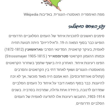
מפת האימפריה האוסטרו-הונגרית. באדיבות Wikipedia
ניצני האיחוד היוגוסלבי
סימנים ראשונים לתוכניות איחוד של העמים הסלאביים הדרומיים
הופיעו כבר בסוף המאה ה-19. ה
“איליריזים”
היתה תנועת תחיה
לאומית, בעיקר קרואטית. המדינאי הסרבי
גאראשאנין
(1872-1812)
וכמותו ההגמון הקרואטי
סטרוסמאייר
( Strossmayer 1905-1815)
הפיצו רעיונות איחוד. האחרון היה בישוף שתמך בשחרור הקרואטים
מהאוסטרו-הונגרים ושאף לאחוד דתי בין הקרואטים והסרבים
(קתולים ואורתודוכסים). הוא אמנם היה מאוד מוכשר, אך לא זכה
להיענות. כבר בסוף המאה דובר על איחוד כל העמים הסלביים
שמדרום לדנובה, ביחידה אחת גדולה, שמרכזה בסרביה. בשנים
1903-1914, התגבשו רעיונות אלו לתודעה לאומית של העמים
הסלביים הדרומיים.