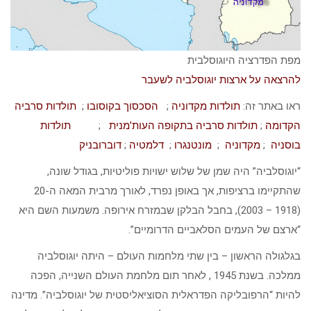
מפת הפדרציה היוגוסלבית
להרצאה על ארצות יוגוסלביה לשעבר
ראו באתר זה:
תולדות מקדוניה
;
הסכסוך בקוסובו
;
תולדות סרביה
הקדומה
;
תולדות סרביה בתקופה העות’מנית
;
תולדות
בוסניה
;
מקדוניה
;
מונטנגרו
;
דלמטיה
;
דוברובניק
“יוגוסלביה” היה שמן של שלוש ישויות פוליטיות, בגודל שונה,
שהתקיימו ברציפות, אך באופן נפרד, לאורך מרבית המאה ה-20
(1918 – 2003), בחבל הבלקן שבמזרח אירופה. משמעות השם היא
“ארצם של העמים הסלאביים הדרומיים”.
בגלגולה הראשון – בין שתי מלחמות העולם – היתה יוגוסלביה
ממלכה. בשנת 1945 , לאחר תום מלחמת העולם השנייה, הפכה
להיות “הרפובליקה הפדראלית הסוציאליסטית של יוגוסלביה”. מדינה