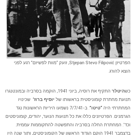
הפרטיזן Stjepan Stevo Filipović, זועק “מוות לפשיזם” רגע לפני
הוצא להורג.
כש
היטלר
התקיף את רוסיה, ביוני 1941, הוקמה בסרביה ובמונטנגרו
תנועת מחתרת קומוניסטית בראשותו של
יוסיף ברוז’
שכינויו
המחתרתי היה
“טיטו”
. ב-7/7/41 נשמעו היריות הראשונות נגד
הגרמנים. הפרטיזנים כללו את כל תנועות הנוער, יהודים, קומוניסטים
וכד’. המחתרת החלה בסרביה והתפשטה להתקוממות עממית.
בדצמבר 1941 הוקם הגדוד הראשון של הקומוניסטים, ותוך שנה היו