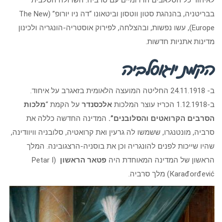
בבריטניה, בהנהגת סטון ווטסון וביטאונו “דה ניו יורופ” (The New
Europe), עשו נפשות, ובהצלחה, לפירוק אוסטריה-הונגריה ולכינון
מדינות אתניות חדשות.
הקמת יוגוסלביה
ב- 24.11.1918 החליטה המועצה הלאומית בזאגרב על איחוד.
ב-1.12.1918 הכריז עוצר המלכות
אלכסנדר
על הקמת “
מלכות
הסרבים הקרואטים והסלובנים”.
המדינה החדשה כללה את
סרביה, מונטנגרו, ששמשו לה גרעין ואת קרואטיה, סלובניה וויוודינה,
שהיו שייכות לפנים להונגריה וכן את בוסניה-הרצגובינה. המלך
הראשון של המדינה המאוחדת היה
פטאר
הראשון
(Petar I
Кarađorđević) מלך סרביה.