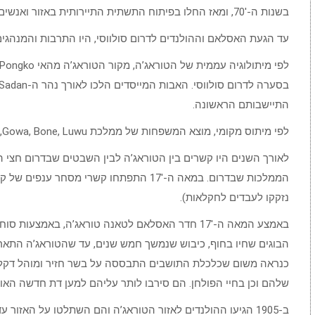
בשנות ה-70′, ומאז החלו בפיתוח התשתית התיירותית באזור ואנשים החלו לעסוק גם בענף זה.
עד הגעת האסלאם וההולנדים לדרום סולווסי, היו התרבות והמנהגים
התיישבותם הראשונה.
לפי מיתוס מקומי, מוצא המשפחות של ממלכת Gowa, Bone, Luwu, הוא מאב טוראג’ה משותף Laki Pandoda.
לאורך השנים היו קשרים בין הטוראג’ה לבין השבטים שבדרום חצי האי.
הממלכות שבדרום. במאה ה-17′ התפתחו קשרי מס
נזקקו לעבדים לחקלאות).
באמצע המאה ה-17′ חדר האסלאם לטאנה טוראג’ה, באמצע
הבוגים שחיו בחוף, כיבוש שנמשך חמש שנים, עד שהטוראג’ה התא
כנראה משום שכלכלת התושבים התבססה על בשר חזיר ומוהל דקלים 
שלהם וכן בחיי הפולחן. הם סירבו לותר עליהם למען דת חדשה הא