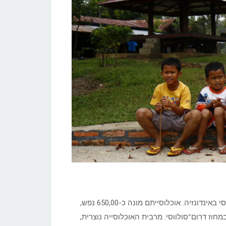
טוֹרָאגָ’ה היא קבוצה אתנית המתגוררת באזור הררי בדרום האי סולווסי באינדונזיה. אוכלוסייתם מונה כ-650,00 נפש,
ג’ה שבמחוז דרום־סולווסי. מרבית האוכלוסייה נוצרית,