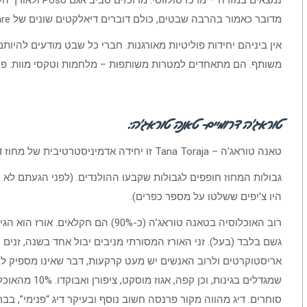
מדובר כאמור בהרבה שבטים, כולם דוברים דיאלקטים שונים של Bare.
אין ביניהם יחידות פוליטיות מאורגנות. חברי כל שבט מודעים להיו
משותף. הם מתאחדים למטרות משותפות – מלחמות וטקסי מוות. פרט
טוראג’ה דרומיים- טאנה טוראג’ה:
טאנה טוראג’ה – Tana Toraja זו יחידה אדמיניסטרטיבית של מחוז דרום סולווסי ובו 231,000 איש.
גבולות המחוז חופפים לגבולות שקבעו ההולנדים. (לפני הגעתם לא ה
היו צ’יפים ששלטו על מספר כפרים).
רוב האוכלוסיה בטאנה טוראג’ה (כ-90%) הם
גשם בלבד (בעל). זני האורז המסורתי מניבים יבול אחד בשנה, זנים 
אריסטוקרטים ולרוב האנשים יש מעט קרקעות, דבר שאינו מספיק לקי
שמגדלים בגינות,
סוחרים. דיג מהווה מקור פרנסה חשוב נוסף ובעיקר דיג “פנימי”, בבר