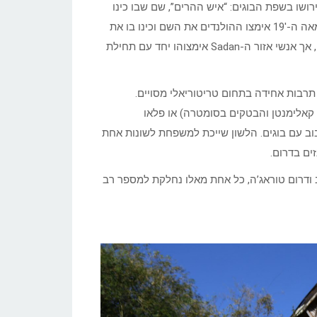
סלמית או אנימיסטית. מקור השם בביטוי To-Ri-Aja, שפירושו בשפת הבוגים: “איש ההרים”, שם שבו כינו
אנשי השפלות את תושבי ההרים והעמקים הפנימיים של סולווסי. במאה ה-19′ אימצו ההולנדים את השם וכינו בו את
אנשי מרכז סולווסי והאזור הדרומי ההררי. אנשי המרכז התנגדו לשם, אך אנשי אזור ה-Sadan אימצוהו יחד עם תחילת
 תרבות אחידה בתחום טריטוריאלי מסויים.
 קאלימנטן והבטקים בסומטרה) או פלאו
5, שנים. באזורי החוף יש ערבוב עם בוגים. הלשון שייכת למשפחת לשונות אחת
ים בדרום.
 ודרום טוראג’ה, כל אחת מאלו נחלקת למספר רב