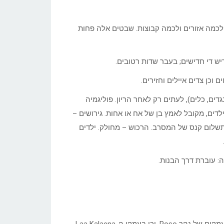
 לכמה אזורים ולכמה קבוצות. שבטים אלה פחות
ריש די חדישים; בעבר שדות רטובים.
 וכן צדים איילים וחזירים.
דים, כלים), לעתים רק לאחר הריון. פוליגמיה
דים, מקובל לאמץ בן של אח או אחות. גירושים –
תשלום קנס של המסרב. הרכוש – מחולק. ילדים
 עוברת דרך הבנות.
נמצאים במזרח – מרכז סולווסי. מרוכזים סביב אגם Poso ולאורך העמקים של נהר Poso, וכן בעמקי ה-Laa Kalaena.