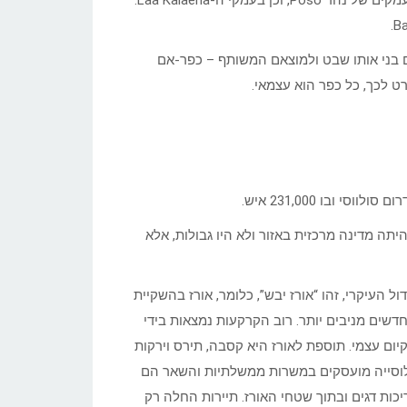
תם בני אותו שבט ולמוצאם המשותף – כפר-אם
 לכך, כל כפר הוא עצמאי.
יתה מדינה מרכזית באזור ולא היו גבולות, אלא
 חקלאים. אורז הוא הגידול העיקרי, זהו “אורז יבש”, כלומר, אורז בהשקיית
חדשים מניבים יותר. רוב הקרקעות נמצאות בידי
ום עצמי. תוספת לאורז היא קסבה, תירס וירקות
 וכן קפה, אגוז מוסקט, ציפורן ואבוקדו. 10% מהאוכלוסייה מועסקים במשרות ממשלתיות והשאר הם
יכות דגים ובתוך שטחי האורז. תיירות החלה רק