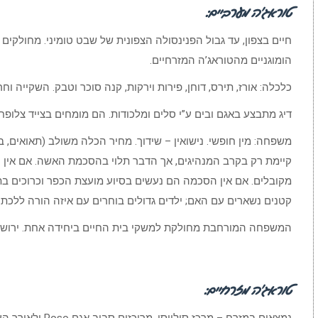
טוראג’ה מערביים:
חיים בצפון, עד גבול הפנינסולה הצפונית של שבט טומיני. מחולקים
הומוגניים מהטוראג’ה המזרחיים.
כלכלה: אורז, תירס, דוחן, פירות וירקות, קנה סוכר וטבק. השקייה וח
דיג מתבצע באגם ובים ע”י סלים ומלכודות. הם מומחים בצייד צלופחים
משפחה: מין חופשי. נישואין – שידוך. מחיר הכלה משולב (תאואים, בג
קיימת רק בקרב המנהיגים, אך הדבר תלוי בהסכמת האשה. אם אין יל
מקובלים. אם אין הסכמה הם נעשים בסיוע מועצת הכפר וכרוכים ב
קטנים נשארים עם האם; ילדים גדולים בוחרים עם איזה הורה ללכת.
המשפחה המורחבת מחולקת למשקי בית החיים ביחידה אחת. ירושה:
טוראג’ה מזרחיים: