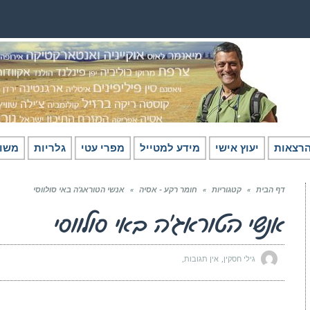
רצאות
יעוץ אישי
מידע למטייל
מפרי עטי
גלריות
משו
דף הבית
»
קטגוריות
»
חומר רקע - אסיה
»
אנשי הטוראג’ה באי סולווסי
אנשי הטוראג’ה באי סולווסי
גילי חסקין
אין תגובות