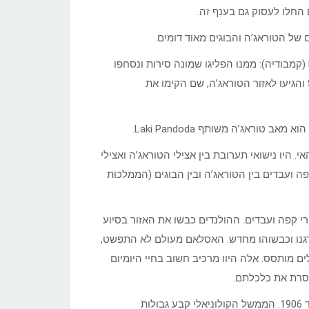
 של הטוראג’ה והבוגים מאוד דומים.
לפי מיתולוגיה עממית של הטוראג’ה, מקור הטוראג’ה מהאי Pongko (קמבודיה): ממנו הפליגו שמונה סירות ונסחפו
בסערה לדרום סולווסי. האבות המייסדים הלכו לאורך נהר ה-Sadan והגיעו לאזור הטוראג’ה, שם הקימו את
 היו נישואי תערובת בין אצילי הטוראג’ה ואצילי
חר ענפים של קפה ועבדים בין הטוראג’ה ובין הבוגים (הממלכות
ות סוחרי קפה ועבדים. ההולנדים כבשו את האזור בסיוע
רגנו וכבשוהו מחדש. האסלאם מעולם לא התפשט,
מותסס. אלה היוו מרכיב חשוב בחיי היומיום
וסרת את כלכלתם.
ב-1905 הגיעו ההולנדים לאזור הטוראג’ה והם השתלטו על האזור עד 1906. הממשל הקולוניאלי קבע גבולות