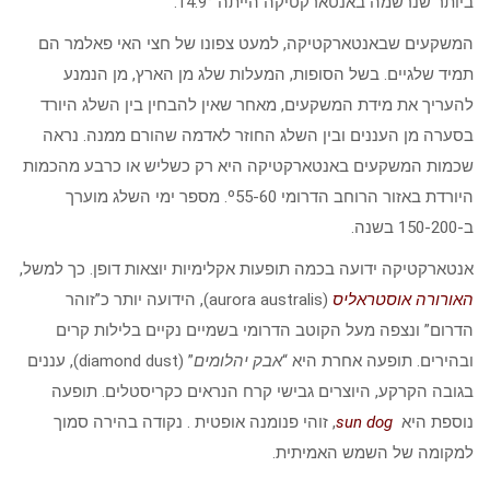
ביותר שנרשמה באנטארקטיקה הייתה 14.9°.
המשקעים שבאנטארקטיקה, למעט צפונו של חצי האי פאלמר הם
תמיד שלגיים. בשל הסופות, המעלות שלג מן הארץ, מן הנמנע
להעריך את מידת המשקעים, מאחר שאין להבחין בין השלג היורד
בסערה מן העננים ובין השלג החוזר לאדמה שהורם ממנה. נראה
שכמות המשקעים באנטארקטיקה היא רק כשליש או כרבע מהכמות
היורדת באזור הרוחב הדרומי º55-60. מספר ימי השלג מוערך
ב-150-200 בשנה.
אנטארקטיקה ידועה בכמה תופעות אקלימיות יוצאות דופן. כך למשל,
האורורה אוסטראליס
(aurora australis), הידועה יותר כ”זוהר
הדרום” ונצפה מעל הקוטב הדרומי בשמיים נקיים בלילות קרים
ובהירים. תופעה אחרת היא “
אבק יהלומים
” (diamond dust), עננים
בגובה הקרקע, היוצרים גבישי קרח הנראים כקריסטלים. תופעה
נוספת היא
sun dog
, זוהי פנומנה אופטית . נקודה בהירה סמוך
למקומה של השמש האמיתית.