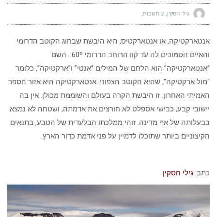
גילי חסקין
2 תגובות
אנטארקטיקה, או אנטארקטיס, היא היבשת שבחוג הקוטב הדרומי
והאיים הסמוכים לה עד קוו הרוחב הדרומי 60º . השם
“אנטארקטיקה” הוא הלחם של המילים “אנטי” ו”ארקטיקה”, כלומר
“מול ארקטיקה”, שהיא הקוטב הצפוני. אנטארקטיקה היא אזור הספר
האמיתי האחרון. זו היבשת הקרה בעולם והשוממת מכולן. אין בה
יישובי קבע, כבישי אספלט לא חורצים את אדמתה, ושטחה לא נמצא
בבעלותה של אף מדינה. זוהי ממלכתו הבלעדית של הטבע, בתנאים
הקיצוניים ביותר שתוכלו לדמיין על פני אדמת כדור הארץ.
כתב:
גילי חסקין