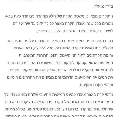
בילדינג יחד.
החוקרים מצאו כי משטח הקרח של חלק מהקרחונים יורד כעת בכ 4
מטרים בכל שנה. אובדן הקרח באזור כל כך גדול עד שהוא גורם
לשינויים קטנים בשדה המשיכה של כדור הארץ,.
רבים מהקרחונים באזור מזינים מדפי קרח הצפים על פני המים. הם
פועלים כמו משענת לקרח המונח על סלע היבשה, בשל האטת
זרימת הקרחונים לתוך האוקיאנוס, הפכו הרוחות המערביות
המקיפות אנטארקטיקה לחזקות יותר בעשורים האחרונים, בתגובה
להתחממות האקלים ודלדול שכבת האוזון. הרוחות חזקות דוחפות
את המים אל האוקיאנוס הדרומי והם מציפים את הקרחונים הימיים
ומדפי הקרח שוקעים.
מדפי קרח באזור איבדו כמעט חמישית מהעובי שלהם מאז 1995, וכך
הפחיתו את כוח ההתנגדות של הקרחונים. הדאגה העיקרית היא מכך
שהחלק גדול מהקרח בדרום חצי האי האנטרקטי מעוגן בסלע מתחת
לפני הים, משמעות דבר היא שגם אם הקרחונים יסוגו, המים החמים