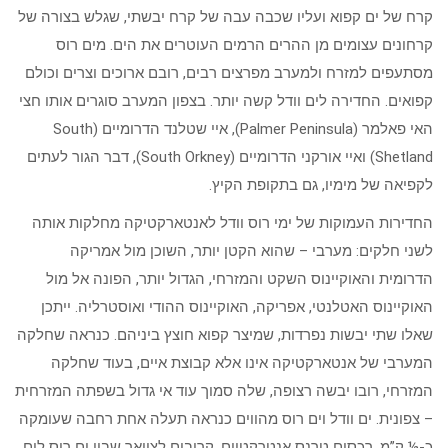
קרח של ים קפוא ועליו שכבה עבה של קרח יבשתי, שגלש בצורה של
קרחונים עצומים מן ההרים הרמים העוטרים את הים. מים רוס
מסתעפים למזרח ולמערב מפרצים רבים, רובם ארוכים וצרים וכולם
קפואים. החדירה לים וודל קשה יותר. בצפון המערב סוגרים אותו חצי
האי פאלמר (Palmer Peninsula), איי שטלנד הדרומיים (South
Shetland) ואיי אורקני הדרומיים (South Orkney), דבר הגור לעתים
לקפיאה של מימיו, גם בתקופת הקיץ.
החדירות העמוקות של ימי רוס וודל לאנטארקטיקה מחלקות אותה
לשני חלקים: מערבי – שהוא הקטן יותר, השוכן מול אמריקה
הדרומית והאוקיינוס השקט והמזרחי, הגדול יותר, הפונה אל מול
האוקיינוס האטלנטי, אפריקה, האוקיינוס ההודי ואוסטרליה. ייתכן
שאלו שתי יבשות נפרדות, שמיצר קפוא חוצץ ביניהם. כנראה שחלקה
המערבי של אנטארקטיקה אינו אלא קבוצת איים, בעוד שחלקה
המזרחי, רובו יבשה רצופה, שלה סמוך עוד אי גדול בשפתה המזרחית
– צפונית. ים וודל וים רוס מהווים כנראה תעלה אחת רחבה שעומקה
כ-½ ק”מ. רכסים טרנס אנטרקטיים, קרובים לצוואר שבין ים רוס לים