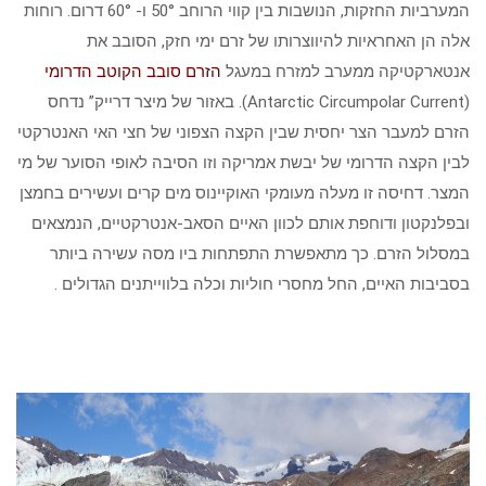
המערביות החזקות, הנושבות בין קווי הרוחב 50° ו- 60° דרום. רוחות
אלה הן האחראיות להיווצרותו של זרם ימי חזק, הסובב את
אנטארקטיקה ממערב למזרח במעגל
הזרם סובב הקוטב הדרומי
(Antarctic Circumpolar Current). באזור של מיצר דרייק” נדחס
הזרם למעבר הצר יחסית שבין הקצה הצפוני של חצי האי האנטרקטי
לבין הקצה הדרומי של יבשת אמריקה וזו הסיבה לאופי הסוער של מי
המצר. דחיסה זו מעלה מעומקי האוקיינוס מים קרים ועשירים בחמצן
ובפלנקטון ודוחפת אותם לכוון האיים הסאב-אנטרקטיים, הנמצאים
במסלול הזרם. כך מתאפשרת התפתחות ביו מסה עשירה ביותר
בסביבות האיים, החל מחסרי חוליות וכלה בלווייתנים הגדולים .