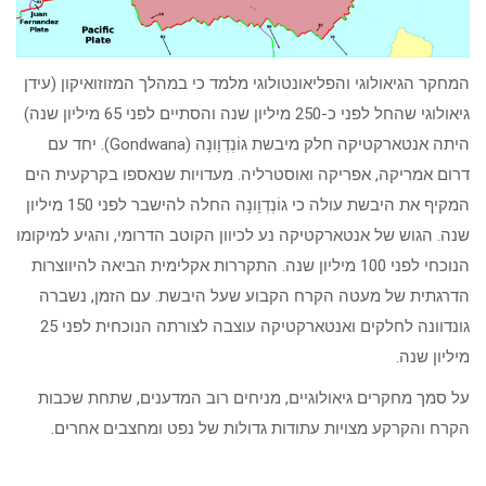
המחקר הגיאולוגי והפליאונטולוגי מלמד כי במהלך המזוזואיקון (עידן
גיאולוגי שהחל לפני כ-250 מיליון שנה והסתיים לפני 65 מיליון שנה)
היתה אנטארקטיקה חלק מיבשת גוֹנְדְוָונָה (Gondwana). יחד עם
דרום אמריקה, אפריקה ואוסטרליה. מעדויות שנאספו בקרקעית הים
המקיף את היבשת עולה כי גוֹנְדְוָונָה החלה להישבר לפני 150 מיליון
שנה. הגוש של אנטארקטיקה נע לכיוון הקוטב הדרומי, והגיע למיקומו
הנוכחי לפני 100 מיליון שנה. התקררות אקלימית הביאה להיווצרות
הדרגתית של מעטה הקרח הקבוע שעל היבשת. עם הזמן, נשברה
גונדוונה לחלקים ואנטארקטיקה עוצבה לצורתה הנוכחית לפני 25
מיליון שנה.
על סמך מחקרים גיאולוגיים, מניחים רוב המדענים, שתחת שכבות
הקרח והקרקע מצויות עתודות גדולות של נפט ומחצבים אחרים.