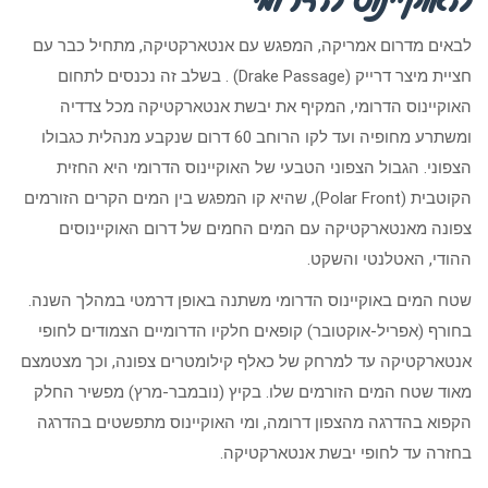
לבאים מדרום אמריקה, המפגש עם אנטארקטיקה, מתחיל כבר עם
חציית מיצר דרייק (Drake Passage) . בשלב זה נכנסים לתחום
האוקיינוס הדרומי, המקיף את יבשת אנטארקטיקה מכל צדדיה
ומשתרע מחופיה ועד לקו הרוחב 60 דרום שנקבע מנהלית כגבולו
הצפוני. הגבול הצפוני הטבעי של האוקיינוס הדרומי היא החזית
הקוטבית (Polar Front), שהיא קו המפגש בין המים הקרים הזורמים
צפונה מאנטארקטיקה עם המים החמים של דרום האוקיינוסים
ההודי, האטלנטי והשקט.
שטח המים באוקיינוס הדרומי משתנה באופן דרמטי במהלך השנה.
בחורף (אפריל-אוקטובר) קופאים חלקיו הדרומיים הצמודים לחופי
אנטארקטיקה עד למרחק של כאלף קילומטרים צפונה, וכך מצטמצם
מאוד שטח המים הזורמים שלו. בקיץ (נובמבר-מרץ) מפשיר החלק
הקפוא בהדרגה מהצפון דרומה, ומי האוקיינוס מתפשטים בהדרגה
בחזרה עד לחופי יבשת אנטארקטיקה.