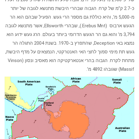
כ-2.7 ק”מ של קרח. הגבוה שבהרי היבשת מתנשא לגובה של יותר
מ-5,000 מ’, והיא כוללת גם מספר הרי געש. הפעיל שבהם הוא הר
הגעש ארבוס (Erebus Mnt.), שבהרי Ellsworth, אשר מתנשא לגובה
3,794 מ’ והוא גם הר הגעש הדרומי ביותר בעולם. הרג געש ידוע הוא
נמצא באי Deception, שהתפרץ ב-1970. בשנת 2004 התגלה הר
געש תת מימי סמוך לחצי האי האנטרקטי, הנמצאים על מדף היבשת,
מתחת לקרח. הגבוה בהרי אנטארקטיקה הוא מאסיב ונסון (Vinson
Massif) שגובהו 4892 מ’.