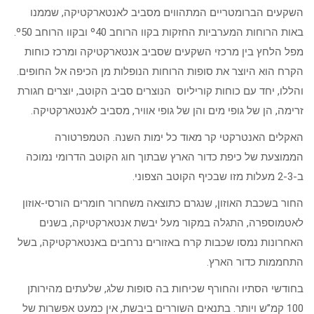
השקעים הברומטריים המתהווים מסביב לאנטארקטיקה, שממנו
באות הרוחות המערביות החזקות בקוו הרוחב º40 ובקוו הרוחב º50.
מפל הלחץ בין מרכזי השקעים שסביב אנטארקטיקה ומרכז כוחות
הקרח הוא היוצר את סופות הרוחות הנופלות מן הכיפה אל החופים.
והללו, יחד עם כוחות קוריליוס הנוצרים סביב הקוטב, יוצרים חגורת
זרימה, הן של גופי מים והן של גופי אוויר, מסביב לאנטארקטיקה.
האקלים האנטרקטי קר מאוד כל ימות השנה. הטמפרטורה
הממוצעת של כיפת כדור הארץ שבתוך חוג הקוטב הדרומי נמוכה
ב-2-3 מעלות מזו שבכיף הקוטב הצפוני.
החור בשכבת האוזון, שנגרם כתוצאה משחרור חומרים הורסי-אוזון
לאטמוספרה, התגלה במקור מעל יבשת אנטארקטיקה, בשנים
האחרונות נמסו שכבות קרח באזורים נרחבים באנטארקטיקה, בשל
התחממות כדור הארץ.
בחודשי הסתיו והחורף שכיחות בה סופות שלג, שלעתים מהירותן
100 קמ”ש ויותר. בתנאים השוררים ביבשת, אין כמעט אפשרות של