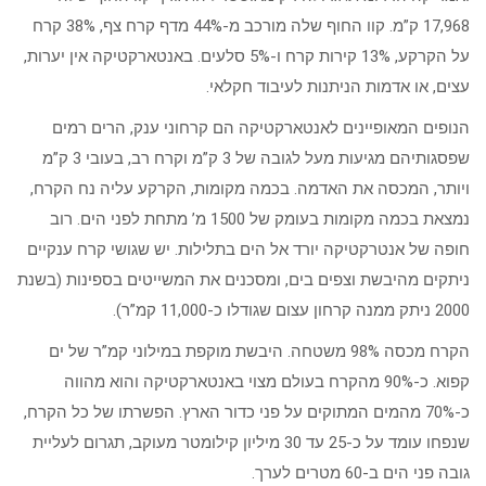
17,968 ק”מ. קוו החוף שלה מורכב מ-44% מדף קרח צף, 38% קרח
על הקרקע, 13% קירות קרח ו-5% סלעים. באנטארקטיקה אין יערות,
עצים, או אדמות הניתנות לעיבוד חקלאי.
הנופים המאופיינים לאנטארקטיקה הם קרחוני ענק, הרים רמים
שפסגותיהם מגיעות מעל לגובה של 3 ק”מ וקרח רב, בעובי 3 ק”מ
ויותר, המכסה את האדמה. בכמה מקומות, הקרקע עליה נח הקרח,
נמצאת בכמה מקומות בעומק של 1500 מ’ מתחת לפני הים. רוב
חופה של אנטרקטיקה יורד אל הים בתלילות. יש שגושי קרח ענקיים
ניתקים מהיבשת וצפים בים, ומסכנים את המשייטים בספינות (בשנת
2000 ניתק ממנה קרחון עצום שגודלו כ-11,000 קמ”ר).
הקרח מכסה 98% משטחה. היבשת מוקפת במילוני קמ”ר של ים
קפוא. כ-90% מהקרח בעולם מצוי באנטארקטיקה והוא מהווה
כ-70% מהמים המתוקים על פני כדור הארץ. הפשרתו של כל הקרח,
שנפחו עומד על כ-25 עד 30 מיליון קילומטר מעוקב, תגרום לעליית
גובה פני הים ב-60 מטרים לערך.