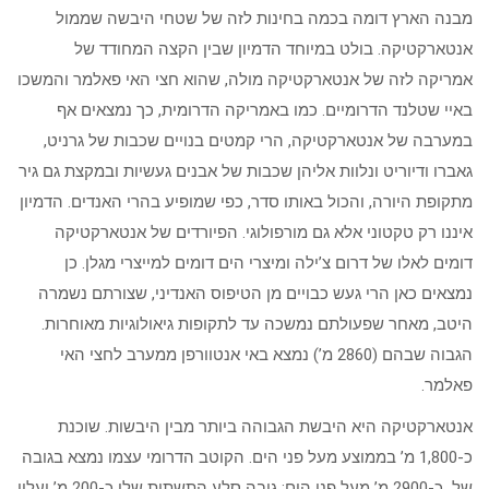
מבנה הארץ דומה בכמה בחינות לזה של שטחי היבשה שממול
אנטארקטיקה. בולט במיוחד הדמיון שבין הקצה המחודד של
אמריקה לזה של אנטארקטיקה מולה, שהוא חצי האי פאלמר והמשכו
באיי שטלנד הדרומיים. כמו באמריקה הדרומית, כך נמצאים אף
במערבה של אנטארקטיקה, הרי קמטים בנויים שכבות של גרניט,
גאברו ודיוריט ונלוות אליהן שכבות של אבנים געשיות ובמקצת גם גיר
מתקופת היורה, והכול באותו סדר, כפי שמופיע בהרי האנדים. הדמיון
איננו רק טקטוני אלא גם מורפולוגי. הפיורדים של אנטארקטיקה
דומים לאלו של דרום צ’ילה ומיצרי הים דומים למייצרי מגלן. כן
נמצאים כאן הרי געש כבויים מן הטיפוס האנדיני, שצורתם נשמרה
היטב, מאחר שפעולתם נמשכה עד לתקופות גיאולוגיות מאוחרות.
הגבוה שבהם (2860 מ’) נמצא באי אנטוורפן ממערב לחצי האי
פאלמר.
אנטארקטיקה היא היבשת הגבוהה ביותר מבין היבשות. שוכנת
כ-1,800 מ’ בממוצע מעל פני הים. הקוטב הדרומי עצמו נמצא בגובה
של כ-2900 מ’ מעל פני הים: גובה סלע התשתית שלו כ-200 מ’ ועליו