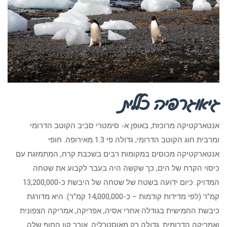
גיאוגרפיה כללית
אנטארקטיקה מרוכזת, באופן א- סימטרי סביב הקוטב הדרומי
ומרבית חוג הקוטב הדרומי; גדולה פי 1.3 מאירופה. חופי
אנטארקטיקה מכוסים במקומות רבים בשכבת קרח, המתמזגת עם
כיסוי הקרח של הים, כך שקשה היה בעבר לקבוע את שטחה
המדויק. כיום ידועה בשטח של שטחה של היבשת כ-13,200,000
קמ”ר (לפי מדידות קודמות – כ-14,000,000 קמ”ר). היא מדורגת
כיבשת החמישית בגודלה אחרי אסיה, אפריקה, אמריקה הצפונית
ואמריקה הדרומית. גדולה רק מאוסטרליה. אורך קוו החוף שלה