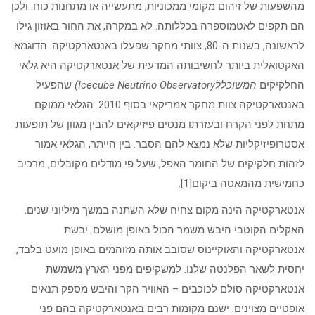
מהשפעות של זיהום מקומי ממכוניות, מתעשייה או מתחנות כוח. ולכן
הם תקפים לאטמוספרה בכללותה. לא במקרה, את החור באוזון גילו
לראשונה, בשנות ה-80, צוותי מחקר שפעלו באנטארקטיקה. הדוגמא
האקטואלית ביותר לחשיבותה המדעית של אנטארקטיקה היא גלאי
החלקיקים
המשוכלל
Icecube Neutrino Observatory)
שהפעיל
באנטארקטיקה צוות מחקר אמריקאי בסוף 2010. הגלאי ממוקם
מתחת לפני הקרח ובעזרתו מנסים פיזיקאים להבין מגוון של תופעות
אסטרופיזיקליות שלא נמצא להם הסבר. בין הייתר, הגלאי אמור
לזהות חלקיקים של החומר האפל, שעל פי מודלים מקובלים, מרכיב
כחמישית מהמאסה ביקום
[1].
אנטארקטיקה הינה מקום צחיח שלא השתנה במשך מיליוני שנים.
האקלים הקוטבי היבש משמר הכול באופן מושלם. יבשת
אנטארקטיקה והאוקיינוס שסובב אותה מזוהמים באופן מועט בלבד,
יחסית לשאר הפלנטה שלנו. למשקיפים מפני הארץ משמשת
אנטארקטיקה סולם לכוכבים – האוויר הקר והיבש מספק תנאים
אופטיים מצוינים. ישנם מקומות רבים באנטארקטיקה בהם פני