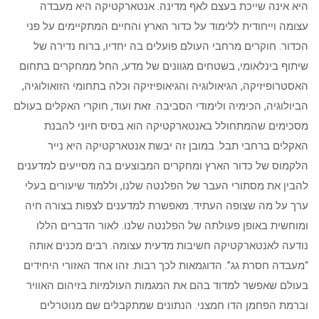
היא אינה שייכת בעצם לאף מדינה. אנטארקטיקה היא מעבדה
עצומה וייחודית ללימוד על כדור הארץ והחיים המתקיימים על פני
הכדור. חוקרים מרחבי העולם פועלים בה יחדיו, ברוח נדירה של
שיתוף בינלאומי, בשטחים מגוונים של מדע, החל ממחקרים בתחום
האסטרופיזיקה, הגיאולוגיה והגיאופיזיקה וכלה בתחומי הזואולוגיה,
הביולוגיה, הכימיה ולימודי הסביבה. זאת ועוד, חוקרי האקלים בעולם
מסכימים שהמתחולל באנטארקטיקה הוא בסיס חיוני להבנת
האקלים ברחבי תבל. במובן זה יבשת אנטארקטיקה היא נייר
הלקמוס של כדור הארץ ומחקרים המבוצעים בה מסייעים למדענים
להבין את מסתורי העבר של הפלנטה שלנו, וללמוד שיעורים בעלי
ערך על מה שצופה העתיד. מאפשרת למדענים לצפות בצורה חיה
ומוחשית באופן פעולתה של הפלנטה שלנו. לאור הדברים הללו
נודעה לאנטארקטיקה חשיבות מדעית עצומה. רבים מכנים אותה
“מעבדה חסרת גג”. הדוגמאות לכך רבות. זהו אחד האזורי היחידים
בעולם שאפשר למדוד בהם את המגמות העולמיות בזיהום האוויר
וברמת הפחמן הדו חמצני. הנתונים שמתקבלים שם מנוטרלים