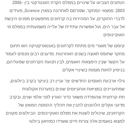
הנתונים הצביעו על שינויים במפלס הקרח האנטרקטי בין 2006-
2003. ממצאי המחקר, שפורסם לאחרונה במגזין
Science
, מעידים
לדברי החוקרים, על המהירות בה קרחונים מתפשטים מפנים היבשת
אל עבר הים, ועל אפשרות עתידית של עלייה משמעותית במפלס מי
האוקיינוסים.
קיומם של מאגרי מים מתחת לקרחונים באנטארקטיקה הוא תחום
מחקר שתופס תאוצה בשנים האחרונות. מדענים רבים מנסים לעמוד
על הקשר שבין הימצאות האגמים, לבין תנועת הקרחונים שמעליהם,
בניסיון לחזות מגמות בשינויי אקלים.
גילוי ארבעת האגמים החדשים יצר עניין רב בעיקר בקרב ביולוגים,
שמתעניינים במציאות אורגניזמים שונים במערכת אקולוגית
תת-קרחונית שהופרדה משאר כדור הארץ לפני אלפי שנים, ובקרב
מדעני אקלים הלהוטים להבין את תהליך ההמסה המואץ של
הקרחונים, שיכולים לשנות את מפלס האוקיינוסים. הביולוגים מקווים
למצוא באגמים אלה צורות חיים ששרדו כמוזיאון ביולוגי.