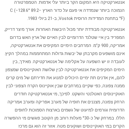
אנטארקטיקה היא המקום הקר ביותר עלי אדמות. הטמפרטורה
הנמוכה ביותר שנמדדה אי פעם על כדור הארץ −89.2 °C (−128.6
°F) בתחנת המדידות הרוסית Vostok, ב-21 ביולי 1983.
אנטארקטיקה מבודדת יותר מכול היבשות האחרות. אורך מיצר דרייק,
המפריד בין איי שטלנד הדרומיים לבין האיים של ארץ האש בדרום
אמריקה, 900 ק”מ. המרחבים הימיים המקיפים את אנטארקטיקה,
אינם מושפעים מקרבתן של יבשות גדולות המתחממות במהלך הקיץ.
לעובדה זו יש השפעה על אקלימה של אנטארקטיקה. מאידך, בין
הימים המקיפים את אנטארקטיקה לבין שלושת האוקיינוסים שמצפון
להם,, אין אדנים תת ימיים היכולים למנוע את חדירתם של מים קרים
ממנה צפונה, כפי שקיים במרחבים שבין אוקיינוס הקרח הצפוני לבין
האוקיינוסים האטלנטי והשקט. לפיכך, מי אנטארקטיקה חודרים
הרחק צפונה, מצננים את חופיה של מערב אפריקה ומערב אמריקה
הדרומית וגורמים למיעוט של גשמים בארצות הסמוכות לחופים
הללו. במרחק של כ-°30 מעלות רוחב מן הקוטב פוגשים מי ההפשרה
הקרים במי האוקיינוסים ושוקעים מטה. אזור זה הוא גם מרכז