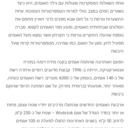
אחת השאלות המסקרנות שעולות עם גילוי האגמים, היא כיצד
נשארים המים במצב נוזלי למרות הטמפרטורות הנמוכות. אחת
ההשערות גורסת כי גל חום שבא מפנים כדור הארץ מחמם את
הסלעים שבתחתית האגמים, ומונע ממי האגמים לקפוא. סברה
נוספת שהעלו החוקרים גורסת כי הקרחון אשר נמצא מעל האגמים
מפעיל לחץ, ומגן על האגם, כמו שמיכה, מטמפרטורות קרות שעל
היבשת.
הפעם האחרונה שהתגלו אגמים בקנה מידה דומה במזרח
אנטארקטיקה, הייתה ב-1996. קבוצת מדענים רוסיים איתרה רשת
של כ-140 אגמים, בעומק של כ-4,000 מטרים. רשת האגמים כונתה,
מאוחר יותר, Vostok (ברוסית: מזרח), על שם המחנה הרוסי שהוקם
ביבשת.
ארבעת האגמים החדשים שהתגלו מרכיבים יחדיו שטח עצום, פחות
או יותר בסדר הגודל של אגם Wodstok – שטח של כ-250 ק”מ,
לרוחב 50 ק”מ. בשנים האחרונות התגלו למעלה מ-100 אגמים