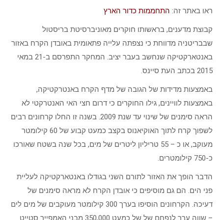
ראו באתר זה:
התחממות כדור הארץ
קבוצת מדענים, בראשותו חוקרים מאוניברסיטת בריסטול
שבבריטניה מדווחת כי נצפתה עלייה פתאומית באובדן הקרח באזור
באנטארקטיקה שנחשב בעבר יציב. המחקר התפרסם ב-21 במאי
2015 בכתב העת סיינס.
באמצעות מדידות של הגובה של מדף הקרח באנטרקטיקה,
באמצעות לוויינים, גילו החוקרים כי דרום חצי האי האנטרקטי לא
הראה סימנים של שינוי עד שנת 2009. בשנה זו החלו קרחונים רבים
לשפוך קרח לתוך האוקיאנוס בקצב כמעט קבוע של 60 קילומטר
מעוקב, או כ – 55 טריליון ליטרים של מים, בכל שנה בשטח שאורכו
כ-750 קילומטרים.
הדבר הופך את האזור לתורם השני בגודלו באנטארקטיקה לעליית
פני הים. הם גם מוסיפים כי אובדן הקרח לא מראה סימנים של
דעיכה. הקרחונים הוסיפו בערך 300 קילומטר מעוקבים של מים לים
– שווה ערך לנפחם של של כמעט 350,000 מבני האמפייר סטייט