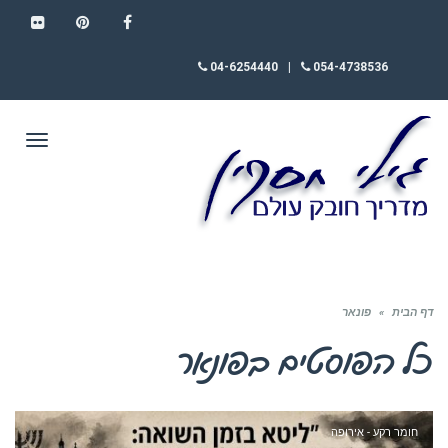
FLICKR
PINTEREST
FACEBOOK
04-6254440
|
054-4738536
תפריט
דף הבית
»
פונאר
כל הפוסטים ב
פונאר
חומר רקע - אירופה