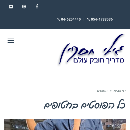
FLICKR
PINTEREST
FACEBOOK
04-6254440
|
054-4738536
תפריט
דף הבית
»
חטופים
כל הפוסטים ב
חטופים
הטור שלי