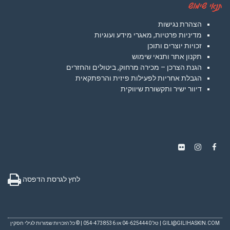
תנאי שימוש
הצהרת נגישות
מדיניות פרטיות, מאגרי מידע ועוגיות
זכויות יוצרים ותוכן
תקנון אתר ותנאי שימוש
הגנת הצרכן – מכירה מרחוק, ביטולים והחזרים
הגבלת אחריות לפעילות פיזית והרפתקאית
דיוור ישיר ותקשורת שיווקית
Instagram
Flickr
Facebook
לחץ לגרסת הדפסה
GILI@GILIHASKIN.COM
| טל 04-6254440 או 054-4738536 | © כל הזכויות שמורות לגילי חסקין