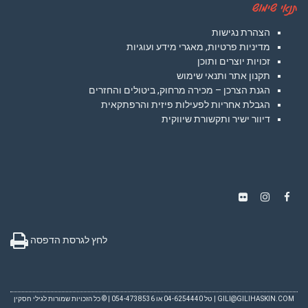
תנאי שימוש
הצהרת נגישות
מדיניות פרטיות, מאגרי מידע ועוגיות
זכויות יוצרים ותוכן
תקנון אתר ותנאי שימוש
הגנת הצרכן – מכירה מרחוק, ביטולים והחזרים
הגבלת אחריות לפעילות פיזית והרפתקאית
דיוור ישיר ותקשורת שיווקית
Instagram
Flickr
Facebook
לחץ לגרסת הדפסה
GILI@GILIHASKIN.COM
| טל 04-6254440 או 054-4738536 | © כל הזכויות שמורות לגילי חסקין