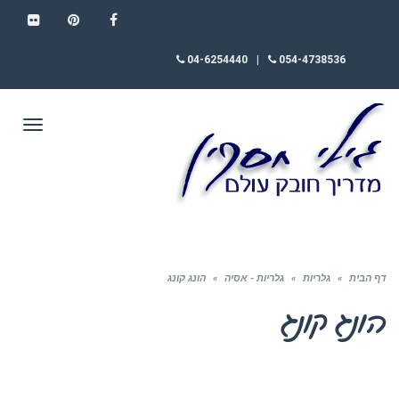
FLICKR
PINTEREST
FACEBOOK
04-6254440
|
054-4738536
תפריט
דף הבית
»
גלריות
»
גלריות - אסיה
»
הונג קונג
הונג קונג