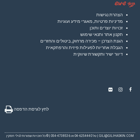
תנאי שימוש
הצהרת נגישות
מדיניות פרטיות, מאגרי מידע ועוגיות
זכויות יוצרים ותוכן
תקנון אתר ותנאי שימוש
הגנת הצרכן – מכירה מרחוק, ביטולים והחזרים
הגבלת אחריות לפעילות פיזית והרפתקאית
דיוור ישיר ותקשורת שיווקית
Instagram
Flickr
Facebook
לחץ לגרסת הדפסה
GILI@GILIHASKIN.COM
| טל 04-6254440 או 054-4738536 | © כל הזכויות שמורות לגילי חסקין