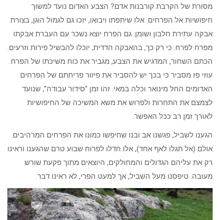
מסורת של הקרבת קורבנות אדם? הצבע האדום נועד למשוך
חיפושיות אל הפרחים. אלו שיתפתו ויבואו, יזכו גם לגמול הוגן, בצורת
אבקה עתירת חלבון ושומן. גם הפרח יוצא נשכר עם העברת אבקתו
מפרח לפרח. כי רק כך, בהאבקה הדדית, יוכלו להבשיל פירות וזרעים.
הכתם השחור, המדגיש את הצבע, מגביר את כוח משיכתו של הפרח.
עוזי פז מסביר כי בכך יש להסביר את פיזור פריחתם של הפרחים
האדומים החל מינואר וכלה במאי. זהו זמן “סידור עבודה”, שנועד
לצמצם את התחרות ולפרוש את משא המשיכה של החיפושיות
לאורך זמן רב ככל האפשר.
הגענו לשביל, פגשנו אב ובנו שחיפשו כמונו את הפרחים המרהיבים.
אולם (אל תגלו לאף אחד), אלו חדלו לפרוח שבוע טרם שהגענו וראינו
רק את עליהם הגדולים והמחולקים, היוצאים מתוך פקעת שורש
מעובה. טיפסנו מעל השביל, אך למעט הפרי, לא ראינו דבר.