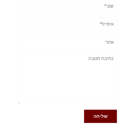
שם:*
אימייל*
אתר:
תגובה