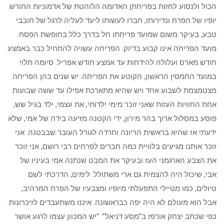
הכול ולנסוע לחזות בפריחתן האדומה הלוהטת של אדמוניות החורש.
יופיו של הפרח ונדירותו, חברו לעשותו ליעד לעליה לרגל של חובבי
טבע, בעיקר משום שמועד פריחתו חל בדרך כלל בחופשת הפסח.
מועד הפריחה אינו קבוע בדיוק: הפריחה עשויה להתחיל כבר באמצע
חודש מארס ועלולה להידחות עד אמצע חודש אפריל. סיומה תלוי
במועד החמסין הראשון, הקוטע את הפריחה. יש שנים בהן הפריחה
מצטמצמת לשבוע אחד ויש שהיא מתארכת אפילו עד ששה שבועות.
אחת החוויות העזות שאני זוכר מימי ילדותי, את עצמי, ילד בגיל שש,
פוסע במסלול ארוך בהר מירון, ידי הקטנה מזיעה בידה של אמי, שלא
ידעתי אז שהיא בראשית הריונה וחרדה לגורל העובר שבבטנה. אני
זוכר אותנו מגיעים בלוויית כמה חברים לפרחים רבי רושם, אני זוכר
את הצבע הארגמני העז ובעיקר את המבט שנתנה אמי בעיניו של
אבי, שיכול היה להצמית גם ארי משתולל. לימים, הדרכתי לשם
טיולים, כמו מטיילי התפעלתי מיופיו ומצבעיו של הפרח המרהיב,
אבל הוא מעולם לא היה יפה כבראשונה. איננו משתעבדים לזיכרונות.
כפי שכתב יצחק אורפז ב”מסע דניאל”: “יש המכוון עצמו לרגע אושר