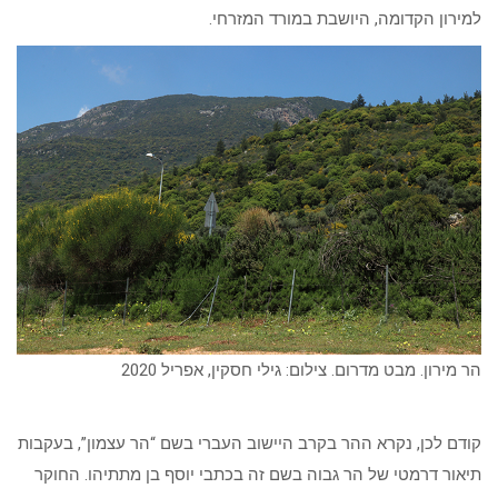
למירון הקדומה, היושבת במורד המזרחי.
הר מירון. מבט מדרום. צילום: גילי חסקין, אפריל 2020
קודם לכן, נקרא ההר בקרב היישוב העברי בשם “הר עצמון”, בעקבות
תיאור דרמטי של הר גבוה בשם זה בכתבי יוסף בן מתתיהו. החוקר