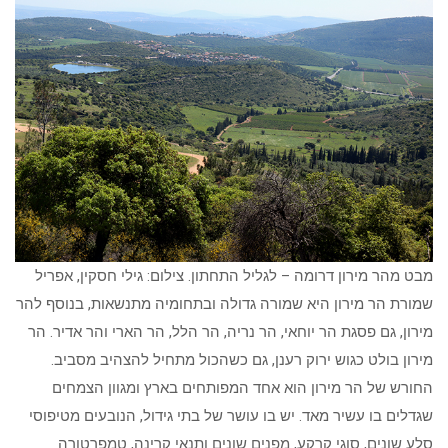
מבט מהר מירון דרומה – לגליל התחתון. צילום: גילי חסקין, אפריל
שמורת הר מירון היא שמורה גדולה ובתחומיה מתנשאות, בנוסף להר
מירון, גם פסגת הר יוחאי, הר נריה, הר הלל, הר הארי והר אדיר. הר
מירון בולט כגוש ירוק רענן, גם כשהכול מתחיל להצהיב מסביב.
החורש של הר מירון הוא אחד המפותחים בארץ ומגוון הצמחים
שגדלים בו עשיר מאד. יש בו עושר של בתי גידול, הנובעים מטיפוסי
סלע שונים, סוגי קרקע, מפנים שונים ותנאי קרינה, טמפרטורה