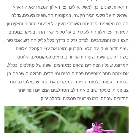
והתאדות שונים. כך למשל, גדלים עצי האלון המצוי והאלה הארץ
ישראלית על סלעי הגיר הקשה, במקומות החשופים מעצים, גדלה
הסירה הקוצנית ופרחיהם משובבי העין של צבעוני ההרים והיקינטון
המזרחי. עצי אלון התולע גדלים על סלעי הגיר הרך, בעיקר במפנים
הצפוניים והמערביים ולצדם גדלים בדרך כלל כליל החורש, אגס סורי,
שזיף הדוב ועוד. על סלעי הקרטון נמצא את עצי הקטלב מלווים
בשיחי לוטם שעיר שפרחיו הוורודים נראים כמקומטים, הלוטם
המרווני, שעליו הצחורים נראים כמגוהצים ושפע של סחלבים. ככלל,
את צומח ההר מאפיינים פרחים רבים ומיוחדים, הבולטים שבהם הן
כלניות, רקפות, כלניות ונוריות, המנקדים את החורש באלפי נקודות
צבעוניות: בעיקר שובים את הלב הסחלבים המצויים ועוד יותר,
הנדירים שבהם, כמו מירונית סרגלית וסחלב ירוק.