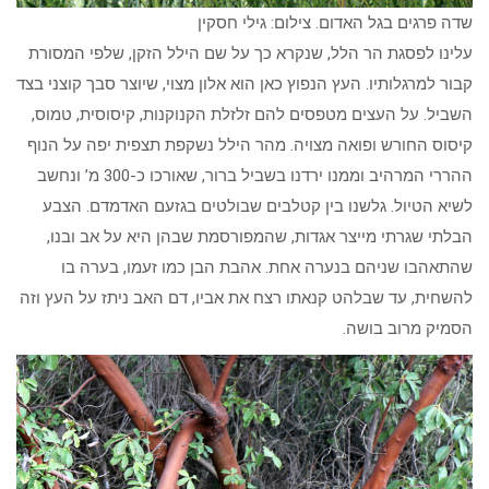
שדה פרגים בגל האדום. צילום: גילי חסקין
עלינו לפסגת הר הלל, שנקרא כך על שם הילל הזקן, שלפי המסורת
קבור למרגלותיו. העץ הנפוץ כאן הוא אלון מצוי, שיוצר סבך קוצני בצד
השביל. על העצים מטפסים להם זלזלת הקנוקנות, קיסוסית, טמוס,
קיסוס החורש ופואה מצויה. מהר הילל נשקפת תצפית יפה על הנוף
ההררי המרהיב וממנו ירדנו בשביל ברור, שאורכו כ-300 מ’ ונחשב
לשיא הטיול. גלשנו בין קטלבים שבולטים בגזעם האדמדם. הצבע
הבלתי שגרתי מייצר אגדות, שהמפורסמת שבהן היא על אב ובנו,
שהתאהבו שניהם בנערה אחת. אהבת הבן כמו זעמו, בערה בו
להשחית, עד שבלהט קנאתו רצח את אביו, דם האב ניתז על העץ וזה
הסמיק מרוב בושה.