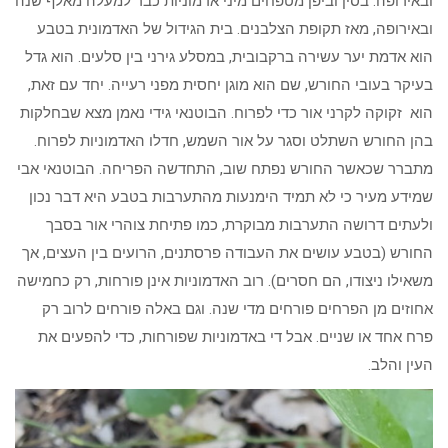
ובאירופה. בסין וביפן מטפחים מיני אדמוניות כבר למעלה מאלף שנה
ובאירופה, מאז תקופת הצלבנים. בית הגידול של האדמונית בטבע
הוא אדמת יער עשירה ברקבובית, במסלע גירני בין סלעים. הוא גדל
בעיקר בעובי החורש, שם הוא מוגן יחסית מפני רעייה. יחד עם זאת,
הוא זקוקה לקרני אור כדי לפרוח. הבוטנאי גידי נאמן מצא שבחלקות
בהן החורש השתלט וסגר על אור השמש, חדלו האדמוניות לפרוח.
מתברר שכאשר החורש נפתח שוב, התחדשה הפריחה. הבוטנאי אבי
שמידע מעיר כי לא תמיד הימנעות מהתערבות בטבע היא דבר נכון
ולעתים דרושה התערבות מבוקרת, כמו פתיחת צוהרי אור בסבך
החורש (בטבע עושים את העבודה פרסתנים, הרועים בין העצים, אך
משאילו ניצודו, הם חסרים). רוב האדמוניות אינן פורחות, רק כחמישה
אחוזים מן הפרחים פורחים מדי שנה. וגם באלה פורחים לרוב רק
פרח אחד או שניים. אבל די באדמוניות שפורחות, כדי להפעים את
העין והלב.