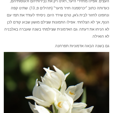
העצים. אפילו מחזירי היער, ראינו רק את נבירותיהם ולעוסותיהם,
כעדותה כתוב “יכרסמנה חזיר מיער” (תהילים פ, 13). שתינו קפה
ונחפזנו לחזור לבית ג’אן, טרם שירד היום. ניסיתי לעודד את תמי עם
הנוף, אך לא הצלחתי. אפילו התמונות שצילם מושון שבוע קודם לכן
לא הניחו את דעתה. גם האדמונית שצילמתי בשנה שעברה באלבניה
לא הואילה.
גם בשנה הבאה אדמוניות תפרחנה.