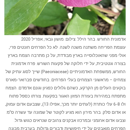
אדמונית החורש. בהר הילל. צילום: מושון גבאי, אפריל 2020
עוצמת הפריחה משתנה משנה לשנה. לא כל הפרחים חונטים פרי,
אולי מפני שהאוכלוסייה בארץ מבודדת, על כן מתרבה הצמח בארץ
בצורה וגטטיבית, על ידי חלוקה של פקעות השורש. פרח אדמונית
החורש, ממשפחת האדמוניתיים (Paeoniaceae) שייך לסוג עתיק של
צמחים – מראשוני הצמחים בעלי הפרחים. בחודשים פברואר-מארס
בוקעים העלים מן הקרקע, כשהם גלולים כפגיון וגונם אדמדם. הצמח
מתפתח במהירות בעזרת המזון האגור בפקעות. צורתו כספל פתוח
ולו 6-8 עלי כותרת (לעתים יותר מכך, אפילו 13), שצבעם אדום עמוק,
או אדום סלק. בהר מירון הוא מגיע לקוטר של שמונה עד עשרה ס”מ
וצבעו אדום ארגמני ובמרכזו אבקנים צהובים שנראים כגוש גדול.
הפרחים מואבקים על ידי חיפושיות ודבורים גדולות. בערבית מכונה