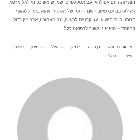
הוא זוהה עם אפולו או עם אסקלפיוס. שמו שימש ככינוי לאל מרפא
לא לערבב עם פאון, השם הרומי של הסטיר שהוא בעל פלג גוף
תחתון כשל תיש או עז, קרניים לראשו, זנב מאחוריו, אבר מין גדול
במיוחד – הוא אינו קשור לרפואה כלל.
אדמונית החורש
בן חורש
ג'רמק
הר הילל
הר מירון
סחלבן
עצמון
קטלב