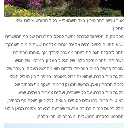
אזור טרשי בהר מירון. בצד השמאלי – כליל החורש. צילום: גילי
חסקין
מכל מקום, הטיפוס לג’רמק נחשב לטקס התבגרות של בני המושבים
ושיא החוויה בטיול, “מים אל ים”. אחרי מלחמת ששת הימים “שונמך”
ההר ל”פסגה הגבוהה ביותר ממערב לירדן”, אך עצמתו מרהיבה
כשהיתה. ההר מזדקר בלבו של הגליל העליון. במרכזו של הגוש
עוברת פרשת המים הארצית. בדרום הוא מתנשא מעל קו השבר של
בקעת בית הכרם, שהוא גם גבול גיאוגרפי המפריד בין הגליל העליון
לגליל התחתון ואכן, מראש המצוק דרומה, נשקף נוף מרהיב של
בקעת בית הכרם, על כל יישוביה, ועל ים צמרות הזיתים, שנע
באיטיות ברוח, כמו גלים כסופים. בעצם, לכל כיוון נשקף נוף מרהיב,
כולל בקעת כנרות במזרח וגבעות שפרעם במערב. צפונה מכאן בולט
החרמון בפסגתו המושלגת ומערבה לו, הרי הלבנון.