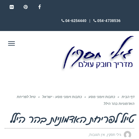
FLICKR
PINTEREST
FACEBOOK
04-6254440
|
054-4738536
תפריט
דף הבית
»
כתבות ויומני מסע
»
כתבות ויומני מסע - ישראל
»
טיול לפריחת
האדמוניות בהר הילל
טיול לפריחת האדמוניות בהר הילל
גילי חסקין
אין תגובות