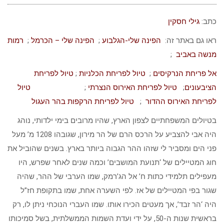
כתב:
גילי חסקין
ראו גם באתר זה:
הפינה שלי-הגלבוע
;
הפינה שלי – הכרמל
;
רמות
מנשה באביב
;
אל פריחת הנרקיסים
;
טיול לפריחת הכלניות
;
טיול לפריחת
הציבעונים
;
טיול לפריחת האירוס הנצרתי
;
טיול
לפריחת האירוס ההדור
;
טיול לפריחת הרקפות בהר העגול
בטיולים המשפחתיים לצפון הארץ, שהיו מרובים בימי ילדותי, נוהג
היה אבי להצביע על הרכס הרם של הר מירון, שגובהו 1208 מ’ מעל
פני הים ומסביר לי שזהו ההר הגבוה ביותר בארץ. בשנים שהוביל את
חוג המטיילים של ‘תנועת המושבים’ וכמה שנים לאחר שפרש, היו
מעפילים תלמידי כתות ח’ אל הג’רמק, שמו הערבי של ההר, שהיה
שגור בפי המטיילים של אז. לפי השערה אחת, שמו בתקופת חז”ל
היה ‘הר זבד’, אך מעטים הכירו אותו. שמו העברי הנוכחי ניתן לו, רק
בראשית שנות ה-50, על ידי ועדת השמות הממשלתית, בשל סמיכותו