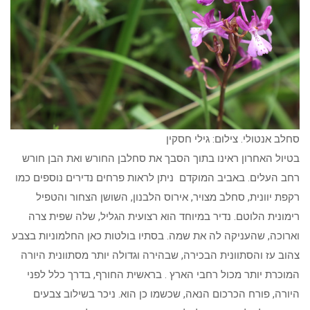
סחלב אנטולי. צילום: גילי חסקין
בטיול האחרון ראינו בתוך הסבך את סחלבן החורש ואת הבן חורש
רחב העלים. באביב המוקדם ניתן לראות פרחים נדירים נוספים כמו
רקפת יוונית, סחלב מצויר, אירוס הלבנון, השושן הצחור והטפיל
רימונית הלוטם. נדיר במיוחד הוא רצועית הגליל, שלה שפית צרה
וארוכה, שהעניקה לה את שמה. בסתיו בולטות כאן החלמוניות בצבע
צהוב עז והסתוונית הבכירה, שבהירה וגדולה יותר מסתוונית היורה
המוכרת יותר מכול רחבי הארץ . בראשית החורף, בדרך כלל לפני
היורה, פורח הכרכום הנאה, שכשמו כן הוא. ניכר בשילוב צבעים