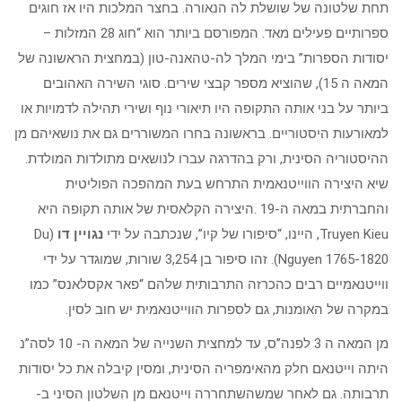
תחת שלטונה של שושלת לה הנאורה. בחצר המלכות היו אז חוגים
ספרותיים פעילים מאד. המפורסם ביותר הוא “חוג 28 המזלות –
יסודות הספרות” בימי המלך לה-טהאנה-טון (במחצית הראשונה של
המאה ה 15), שהוציא מספר קבצי שירים. סוגי השירה האהובים
ביותר על בני אותה התקופה היו תיאורי נוף ושירי תהילה לדמויות או
למאורעות היסטוריים. בראשונה בחרו המשוררים גם את נושאיהם מן
ההיסטוריה הסינית, ורק בהדרגה עברו לנושאים מתולדות המולדת.
שיא היצירה הווייטנאמית התרחש בעת המהפכה הפוליטית
והחברתית במאה ה-19 .היצירה הקלאסית של אותה תקופה היא
Truyen Kieu, היינו, “סיפורו של קיו”, שנכתבה על ידי
נגויין דו
(Du
Nguyen 1765-1820). זהו סיפור בן 3,254 שורות, שמוגדר על ידי
ווייטנאמיים רבים כהכרזה התרבותית שלהם “פאר אקסלאנס” כמו
במקרה של האומנות, גם לספרות הווייטנאמית יש חוב לסין.
מן המאה ה 3 לפנה”ס, עד למחצית השנייה של המאה ה- 10 לסה”נ
היתה וייטנאם חלק מהאימפריה הסינית, ומסין קיבלה את כל יסודות
תרבותה. גם לאחר שמשהשתחררה וייטנאם מן השלטון הסיני ב-