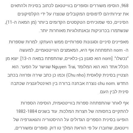
968, הוסיפו משוררים וסופרים בווייטנאם לכתוב בסינית ולהתאים
את יצירותיהם לדפוסים המקובלים שנוצרו על ידי הקלסיקונים
הסיניים, כפי שמוכיחים הטקסטים הקדומים ביותר (מן המאה ה-11),
שנשתמרו בכרוניקות ובאנתולוגיות מאוחרות יותר.
מאפיינים סיניים וסגנונות ספרותיים ממש הועתקו. למרות שספרות
ה- nom התפתחה אף היא, המאמצים הווייטנאמיים, למעשה
“נכשלו”. [nom הוא סגנון בן-כלאיים, שהתפתח במאה ה-13]. יוצא מן
הכלל אחד הוא הוא המלומד ,Nguyen Trai שגישר על הפער. הוא
הצטיין בסינית קלאסית (Chu nho) וכמו כן כתב שירה ופרוזה בכתב
החדש .chu nom נוצרה אבחנה ברורה בין האינטליגנציה שכתבה
סינית לבין העם.
אף לאחר שהתפתחה ספרות בווייטנאמית, הוסיפה הספרות
להתקיים בחסותה של חצרות המלכות. עוד בשנים 1882-1884
הופיעו בסינית הספרים הגדולים על ההיסטוריה והגאוגרפיה של
וייטנאם, שחוברו על פי הוראת המלך טו דוק. סופרים ומשוררים,