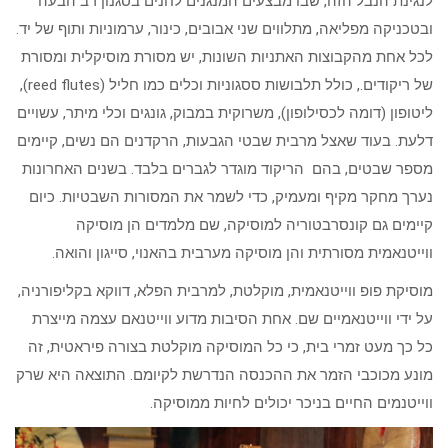
לנגינת הנבל הזה, שבו מבצעים המנגנים לחנים בסגנון רב הבעה
ובטכניקה מפליאה, מתלווים שני אבובים, כינור, ערמוניות ותוף של יד.
לכל אחת מהקבוצות האתניות השונות, יש מסורת מוסיקלית ומסורת
של ריקודים., כולל תלבושות ססגוניות וכלים כמו חליל (reed flutes),
ליטופון (דומה לכסילופון), משרוקית במבוק, גונגים וכלי מיתר, עשויים
דלעת. בעוד שאצל מרבית שבטי הגבעות, הרקדנים הם נשים, קיימים
מספר שבטים, בהם הריקוד מוגדר לגברים בלבד. בשנים האחרונות
נערך מחקר מקיף ומעמיק, כדי לשמר את המסורות השבטיות. כיום
קיימים גם קונסרבטוריה למוסיקה, שם מלמדים הן מוסיקה
ווייטנאמית מסורתית והן מוסיקה מערבית בהאנוי, סייגון והואה.
מוסיקת פופ ווייטנאמית, מוקלטת, למרבית הפלא, דווקא בקליפורניה,
על ידי ווייטנאמיים שם. אחת הסיבות מדוע ווייטנאם עצמה מייצרת
כל כך מעט זמרי בית, כי כל המוסיקה מוקלטת בצורה פיראטית, זה
מונע מכוכבי הזמר את ההכנסה הנדרשת לקיומם. התוצאה היא שרק
ווייטנמים החיים בניכר יכולים לחיות ממוסיקה.