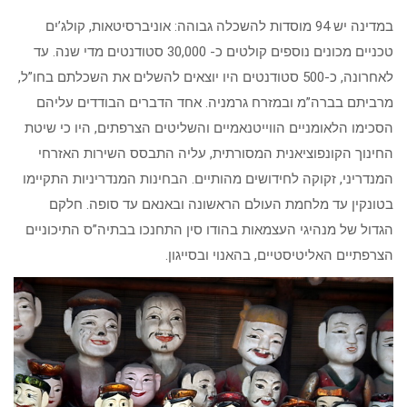
במדינה יש 94 מוסדות להשכלה גבוהה: אוניברסיטאות, קולג’ים
טכניים מכונים נוספים קולטים כ- 30,000 סטודנטים מדי שנה. עד
לאחרונה, כ-500 סטודנטים היו יוצאים להשלים את השכלתם בחו”ל,
מרביתם בברה”מ ובמזרח גרמניה. אחד הדברים הבודדים עליהם
הסכימו הלאומניים הווייטנאמיים והשליטים הצרפתים, היו כי שיטת
החינוך הקונפוציאנית המסורתית, עליה התבסס השירות האזרחי
המנדריני, זקוקה לחידושים מהותיים. הבחינות המנדריניות התקיימו
בטונקין עד מלחמת העולם הראשונה ובאנאם עד סופה. חלקם
הגדול של מנהיגי העצמאות בהודו סין התחנכו בבתיה”ס התיכוניים
הצרפתיים האליטיסטיים, בהאנוי ובסייגון.