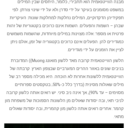
מבנה הווייטנאמית הוא תחבירי, כלומר, היחסים שבין המילים
במשפט מסומנים בעיקר על ידי סדרן ולא על ידי שינוי צורתן. לפי
תפקידיהן הדקדוקיים, המילים נחלקות למחלקות שונות: העיקריות
שבהן – השמות והפעלים. השמות אינם כרוכים בקטגוריות של זהות
פרטית או מספר: אלה מצוינות במילים מיוחדות, שהשמות משמשים
כמגדירים להן. הפעלים אינם כרוכים בקטגוריה של זמן, אולם ניתן
לציין את הזמנים על ידי מגדירים.
הלשון הווייטנאמית קרובה מאד ללשון מואונג Muong)) המדוברת
בניבים שונים באזור ההרים המערביים שבצפון הארץ. קרבתה של
הווייטנאמית ללשונות אחרות לא הוכחה. היא מכילה מספר רב של
מילים שאולות מסינית (בדרך כלל כ-50%; בטקסטים ספרותיים
מסוימים – עד 90%), אך אינה ניב סיני. יש רואים אותה כלשון קרובה
לניבי תאי, ובה יסודות שאולים מן הלשונות הסמוכות של משפחת מון
קהמר. אחרים רואים אותה כלשון מון קהמרית, ובה יסודות שאולים
מתאי.