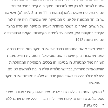
אמנות לשמה. לא רק שר לתרבות וחינוך היה קיים בחצר הקיסר
הסיני בתקופת שושלת ג’ואו (במאות ה-11 עד ה-3 לפנה”ס), אלא גם
שר מיוחד הממונה על ענייני המוסיקה, שר שמעמדו היה שווה לזה
של השרים האחרים. לשכה מיוחדת לענייני מוסיקה, שנוסדה בחצר
הקיסר בתקופת האן, פעלה עד לחיסול הקיסרות והקמת הרפובליקה
הסינית בשנת 1912.
בחצר מלכי אנאם התפתחו רפרטואר של מוסיקה תזמורתית ברמה
אמנותית גבוהה, וכן שיטת רישום מוסיקאלי. המוסיקה הווייטנאמית
קשורה מאד למסורת, הן בסגנון והן בכלים. המוסיקה המקהלתית
הווייטנאמית מיוחדת, בכך שהמלודיה שלה חייבת להתאים לטונים.
היא לא יכולה לעלות כאשר הטון יורד. יש שלש קטגוריות של מוסיקה
ווייטנאמית:
* מוסיקה עממית: כוללת שירי ילדים, שירי אהבה, שירי עבודה, שירי
פסטיבלים, שיר-ערש, קינות ושירי לוויה. בדרך כלל שרים אותם ללא
ליווי כלי נגינה.