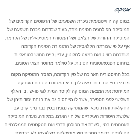
מוסיקה:
במוסיקה הווייטנאמית ניכרת השפעתם של הדפוסים הקדומים של
המוסיקה הפולחנית הסינית מחד; בעוד שבדרום ניכרת השפעה של
המוסיקה ההודית של הצ’אם ושל המסורת המוסיקאלית של הקהמר.
אף על פי שצורתה הקלאסית של התזמורת הסינית הקדומה
נשתכחה בווייטנאם כמעט לחלוטין, עדיין קיים החוש לטונאליות
בתחום הפנטאוטוניות הסינית, על סולמה מחוסר חצאי הטונים.
בכל ההיסטוריה הארוכה של סין הקדומה, תפסה המוסיקה מקום
מרכזי בחיי התרבות. ראיה לכך היא המסורת הסינית העתיקה
המייחסת את המצאת המוסיקה לקיסר המיתולוגי פו-שי, בן האלף
השלישי לפני הספירה, אשר לו מייחסים גם את הנחת יסודותיהן של
החקלאות והדת. מכאן שהמוסיקה נמנית בסין כבר מיני קדם עם
שלושת היסודות העיקריים של חיי האדם. במקורה, נועדה המוסיקה
האמנותית בסין, לשרת את הפולחן הדתי ואת הטקסטים הממלכתיים
החילוניים: כלומר מטרות חוץ מוסיקליות כשלעצמן, לא בבחינת