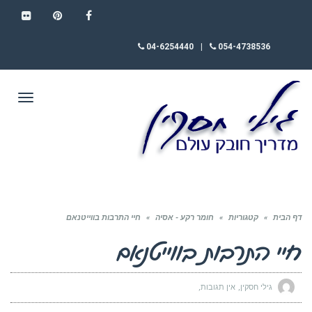
FLICKR
PINTEREST
FACEBOOK
04-6254440
|
054-4738536
תפריט
דף הבית
»
קטגוריות
»
חומר רקע - אסיה
»
חיי התרבות בווייטנאם
חיי התרבות בווייטנאם
גילי חסקין
אין תגובות