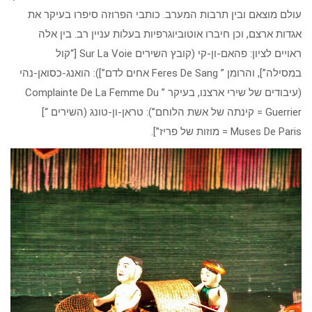
עולם מוצאם ובין תרבות המערב. כותבי הפרוזה סיפרו בעיקר את
אגדות ארצם, וכן חיברו אוטוביוגרפיות בעלות עניין רב. בין אלה
ראויים לציון: פהאם-ון-קי (קובץ השירים Sur La Voie [“קול
במסילה”], והרומן ” Feres De Sang אחים לדם”]): הואנג-כסואן-נהי
(עיבודים של שירי ארצנו, בעיקר ” Complainte De La Femme Du
Guerrier = קינתה של אשת הלוחם”): טראן-ון-טונג (השירים “]
Muses De Paris = מוזות של פריז”].