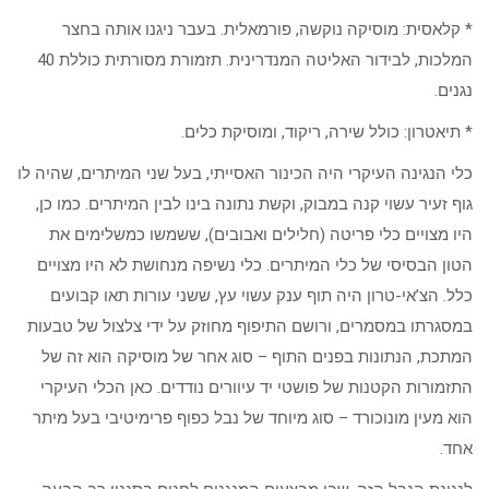
* קלאסית: מוסיקה נוקשה, פורמאלית. בעבר ניגנו אותה בחצר
המלכות, לבידור האליטה המנדרינית. תזמורת מסורתית כוללת 40
נגנים.
* תיאטרון: כולל שירה, ריקוד, ומוסיקת כלים.
כלי הנגינה העיקרי היה הכינור האסייתי, בעל שני המיתרים, שהיה לו
גוף זעיר עשוי קנה במבוק, וקשת נתונה בינו לבין המיתרים. כמו כן,
היו מצויים כלי פריטה (חלילים ואבובים), ששמשו כמשלימים את
הטון הבסיסי של כלי המיתרים. כלי נשיפה מנחושת לא היו מצויים
כלל. הצ’אי-טרון היה תוף ענק עשוי עץ, ששני עורות תאו קבועים
במסגרתו במסמרים, ורושם התיפוף מחוזק על ידי צלצול של טבעות
המתכת, הנתונות בפנים התוף – סוג אחר של מוסיקה הוא זה של
התזמורות הקטנות של פושטי יד עיוורים נודדים. כאן הכלי העיקרי
הוא מעין מונוכורד – סוג מיוחד של נבל כפוף פרימיטיבי בעל מיתר
אחד.