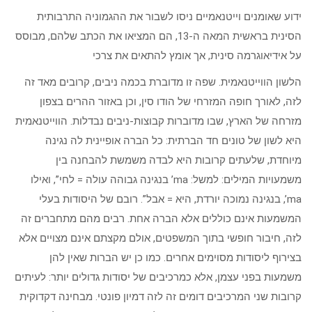
ידוע שאומנים וייטנאמיים ניסו לשבור את ההגמוניה התרבותית
הסינית בראשית המאה ה-13, הם המציאו את הכתב שלהם, מבוסס
על אידיאוגרמה סינית, אך אומץ להתאים את צרכי
הלשון הווייטנאמית. שפה זו מדוברת בכמה ניבים, קרובים מאד זה
לזה, לאורך חופה המזרחי של הודו סין, וכן באזור ההרים בצפון
מזרחה של הארץ, שבו מדוברות קבוצות-ניבים נבדלות. הווייטנאמית
היא לשון של טונים חד הברתית: כל הברה אופיינית לה נגינה
מיוחדת, שלעתים קרובות היא לבדה משמשת להבחנה בין
משמעויות המילים: למשל: ma’ בנגינה גבוהה עולה = לחי”, ואילו
ma’, בנגינה נמוכה יורדת, היא = אבל”. רובם של היסודות בעלי
המשמעות אינם כוללים אלא הברה אחת. רבים מהם מתחברים זה
לזה, חיבור חופשי בתוך המשפטים, אולם מקצתם אינם מצויים אלא
בצירוף ליסודות מסוימים אחרים. כמו כן יש הברות שאין להן
משמעות בפני עצמן, אלא כמרכיבים של יסודות גדולים יותר: לעיתים
קרובות שני המרכיבים דומים זה לזה דמיון פונטי. מבחינה דקדוקית