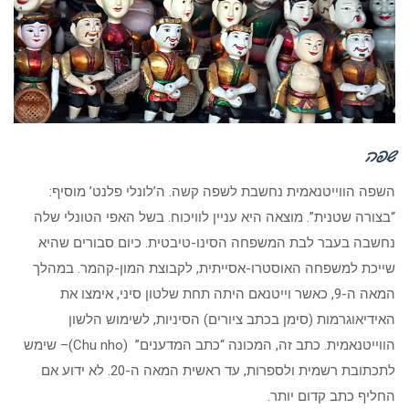
שפה
השפה הווייטנאמית נחשבת לשפה קשה. ה’לונלי פלנט’ מוסיף:
“בצורה שטנית”. מוצאה היא עניין לוויכוח. בשל האפי הטונלי שלה
נחשבה בעבר לבת המשפחה הסינו-טיבטית. כיום סבורים שהיא
שייכת למשפחה האוסטרו-אסייתית, לקבוצת המון-קהמר. במהלך
המאה ה-9, כאשר וייטנאם היתה תחת שלטון סיני, אימצו את
האידיאוגרמות (סימן בכתב ציורים) הסיניות, לשימוש הלשון
הווייטנאמית. כתב זה, המכונה “כתב המדענים” (Chu nho)– שימש
לתכתובת רשמית ולספרות, עד ראשית המאה ה-20. לא ידוע אם
החליף כתב קדום יותר.