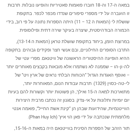
במאה ה-17 וה-18 חוברו פואמות סאטיריות והופיעו נובלות. תרבות
זו הועברה על ידי מספרי סיפורים שנדדו מכפר לכפר. בתקופת
שושלת לי (המאות ה 12 – 11) היתה הספרות נתונה על פי רוב, בידי
הכמורה הבודהיסטית, שיצרה בעיקר שירה דתית ופילוסופית.
במרוצת הזמן, ביחוד בתקופת שושלת טראן (המאות ה 13-14),
התרבו הסופרים החילוניים, ובם אנשי חצר ופקידים גבוהים. בתקופה
ההיא הופיעה ההיסטוריה הראשונה של וויטנאם. מפרי עטי של
לה-ון-הו – שממנה לא נשתמרו אלא מובאות בקבצים מאוחרים יותר
– ואוסף האגדות הגדול “הכוחות הבלתי נראים של ארץ ויט” של
לי-טה-כסוין (1329). תרבות עבודות הנום, המאוחרות יותר,
מתוארכות למאה ה-15 ואילך, הן פשוטות יותר וקשורות להם בעיות
יום יומיות ותלונות על אי-צדק. בסגנון זה נכתבו מרבית היצירות
הווייטנמיות, שהידועות שבהן הן “קינת אשת החייל”, פואמה אנטי
מלחמתית שנכתבה על ידי פאן הוי איץ’ (Phan Huy Ich).
תור הזהב של הספרות הסינית בווייטנאם היה במאות ה-15-16,