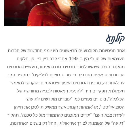
קולנוע
אחד הניסיונות הקולנועיים הראשונים היו יומני החדשות של הכרזת
העצמאות של הו צ’י מין ב-1945. אחרי קרב דיין ביין פו, חלקים
מהקרב נוצלו ושימשו לצורך סרטים. טרם האיחוד, תעשיית הסרטים
הדרום ווייטנאמית התרכזה בייצור סנסציות ו”פליקים” בתקציב נמוך.
עד לאחרונה, מרבית הסרטים הצפון ווייטנאמיים, הוקדשו למאמץ
תעמולתי. תפקידם היה “להנעת המאסות לבנייה מחודשת של
הכלכלה”, ביטויים צפויים כמו “עובדים מוקדשים לתיעוש
הסוציאליסטי”, או “אמהות זקנות, אשר ממשיכות לסכן את חייהן
לעזרת צבא העם”, “ילדים המוכנים להתמודד מול כל סכנה”. תהליך
“רגיעה” של האומנות לצורך אידיאולוגי, החל רק בשנים האחרונות.