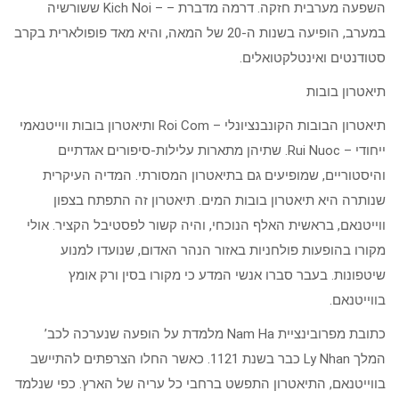
השפעה מערבית חזקה. דרמה מדברת – – Kich Noi ששורשיה
במערב, הופיעה בשנות ה-20 של המאה, והיא מאד פופולארית בקרב
סטודנטים ואינטלקטואלים.
תיאטרון בובות
תיאטרון הבובות הקונבנציונלי – Roi Com ותיאטרון בובות ווייטנאמי
ייחודי – Rui Nuoc. שתיהן מתארות עלילות-סיפורים אגדתיים
והיסטוריים, שמופיעים גם בתיאטרון המסורתי. המדיה העיקרית
שנותרה היא תיאטרון בובות המים. תיאטרון זה התפתח בצפון
ווייטנאם, בראשית האלף הנוכחי, והיה קשור לפסטיבל הקציר. אולי
מקורו בהופעות פולחניות באזור הנהר האדום, שנועדו למנוע
שיטפונות. בעבר סברו אנשי המדע כי מקורו בסין ורק אומץ
בווייטנאם.
כתובת מפרובינציית Nam Ha מלמדת על הופעה שנערכה לכב’
המלך Ly Nhan כבר בשנת 1121. כאשר החלו הצרפתים להתיישב
בווייטנאם, התיאטרון התפשט ברחבי כל עריה של הארץ. כפי שנלמד