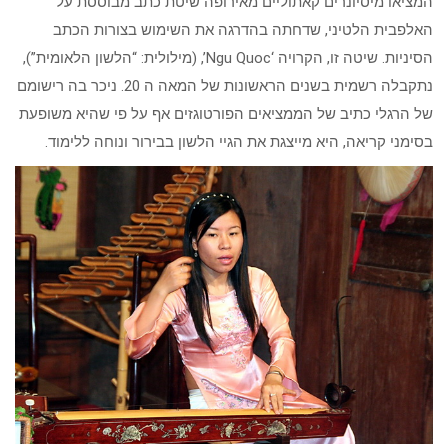
המציאו מיסיונרים קאתוליים מאירופה שיטת כתב מבוססת על
האלפבית הלטיני, שדחתה בהדרגה את השימוש בצורות הכתב
הסיניות. שיטה זו, הקרויה ‘Ngu Quoc’, (מילולית: “הלשון הלאומית”),
נתקבלה רשמית בשנים הראשונות של המאה ה 20. ניכר בה רישומם
של הרגלי כתיב של הממציאים הפורטוגזים אף על פי שהיא משופעת
בסימני קריאה, היא מייצגת את הגיי הלשון בבירור ונוחה ללימוד.