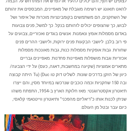
לצופים יש תוף, והם יכולים להעיר או לפרש את המתרחש על הבמה.
להאט תואונג יש רשימה מוגבלת של מאפיינים, המבססים את זהותם
של השחקנים, הם משתמשים בקומבינציות מוכרות של איפור ושל
לבוש, כך שהצופים יכולים לזהותם בנקל. כך למשל, פנים צבועות
באדום מסמלות אומץ ונאמנות. אנשים בוגדים ואכזריים, צבועים על
פי רוב בלבן. ליושבי הבקעות פנים ירוקות, וליושבי ההרים פנים
שחורות. גבות אופקיות מסמלות כנות, גבות מאונכות מסמלות
אכזריות וגבות מושפלות מאפיינות פחדנות. מאפיינים גבריים
מתארים אמוציות (שקיעה במחשבות, דאגה, כעס) על ידי הצבעה/
כיוון של הזקן בדרכים שונות. לשליט דוק טו Tu) (Duc היתה קבוצה
ובה 150 שחקניות וכמה כוכבים שנרכשו במיוחד מסין, והם ייצרו
תיאטרון אקסטרווגנטי. מאז חלוקת הארץ ב-1954, התפתח משהו
שניתן לכנות אותו כ”ריאליזם מהפכני” ותיאטרון ווייטנאמי קלאסי,
כיום עבר ובטל מן העולם.