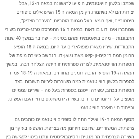
שכתבו בלשון הויאטנמית, הופיעו לראשונה במאה ה-13, אבל
יצירותיהם לא נשתמרו. רק מן המאה ה 15 הגיעו אלינו סיפורים
היסטוריים, ואף רומאן בעל מגמות מוסריות, “העכבר הצדיק”,
שמחברו אינו ידוע בוודאות. במאה ה 16 התפרסם טרנג-טרינה בשירי
התבוננות – מהם בויאטנמית ומהם בסינית – שחיבר במשך 40 שנות
התבודדות: שיריו נשארו פופולאריים עד היום. במאה ה 18 הופיע
הרומן המחורז קים-ון-קיאו מאת נגואן-דו, הנחשב כיצירת מופת של
הספרות הווייטנאמית. לצורה ספרותית זו היתה הצלחה רבה, ובמשך
המאה ה-19 הופיעו הרבה רומנים מחורזים. במאות ה 18-19 עמדו
לספרות בלשון הווייטנאמית כמה משוררות ליריות חשובות. בצד
הספרות בכתב, עשירה וייטנם בספרות בעל פה – שירים עממיים
מופצים על ידי זמרים נודדים: בשירה זו משתקפים חיי העם הפשוט,
ובייחוד חיי האיכר הווייטנאמי.
מסוף המאה ה-19 ואילך התחילו סופרים וייטנאמיים כותבים גם
צרפתית. המשוררים, שרובם חיו זמן מה בצרפת, הושפעו בעיקר מן
השירה הצרפתית הרומנטית והסימבוליסטית ונתנו ביטוי לפגישה בין