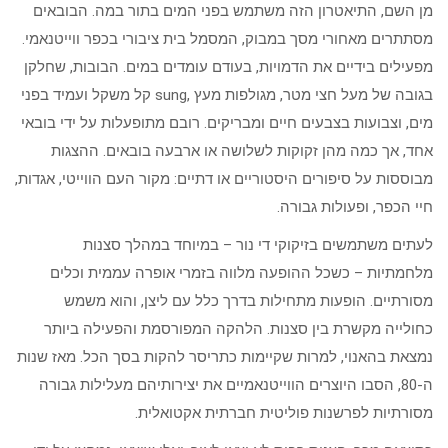
מן השם, התיאטרון הזה משתמש בפני המים בתור במה. הבובאים
מסתתרים מאחורי מסך במבוק, המסמל בית ציבורי בכפר ווייטנאמי.
מפעילים בידיים את הדמויות, בעודם עומדים במים. הבובות, שחלקן
בגובה של מעל חצי מטר, מגולפות מעץ ,sung קל משקל ועמיד בפני
מים, וצבועות בצבעים חיים ומבריקים. רובם מתופעלות על ידי בובאי
אחד, אך כמה מהן זקוקות לשלושה או ארבעה בובאים. ההצגות
מבוססות על סיפורים היסטוריים או דתיים: מקור העם הווייטי, אגדות,
חיי הכפר, ופעולות גבורה.
לעתים משתמשים בזיקוקי די נור – במיוחד במהלך סצנות
מלחמתיות – כשכל ההופעה מלווה בזמרי אופרה עממית וכלים
מסורתיים. הופעות מתחילות בדרך כלל עם ליצן, והוא משמש
כחולייה מקשרת בין סצנות. הלהקה המפורסמת והפעילה ביותר
נמצאת בהאנוי, למרות שקיימות כתריסר להקות בסך הכל. מאז שנות
ה-80, הסבו היוצרים הווייטנאמיים את יצירותיהם מעלילות גבורה
מסורתיות לפרשנות פוליטית חברתית אקטואלית.