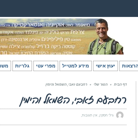
רצאות
יעוץ אישי
מידע למטייל
מפרי עטי
גלריות
משו
דף הבית
»
הטור שלי
»
רחבעם זאבי, השמאל והימין
רחבעם זאבי, השמאל והימין
גילי חסקין
אין תגובות