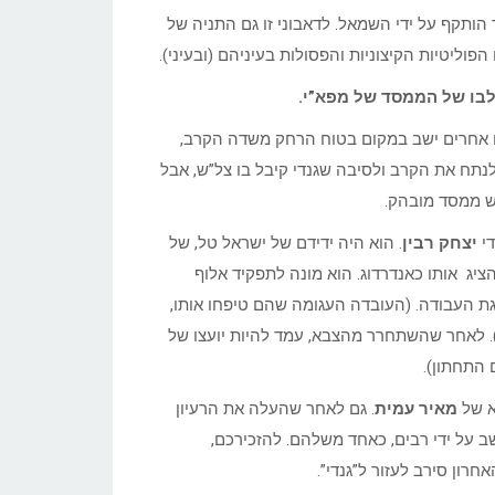
 הותקף על ידי השמאל. לדאבוני זו גם התניה של
ליטיות הקיצוניות והפסולות בעיניהם (ובעיני).
 לבו של הממסד של מפא”י.
רים אחרים ישב במקום בטוח הרחק משדה הקרב,
נתח את הקרב ולסיבה שגנדי קיבל בו צל”ש, אבל
ש ממסד מובהק.
די
יצחק רבין
. הוא היה ידידם של ישראל טל, של
הציג אותו כאנדרדוג. הוא מונה לתפקיד אלוף
ת העבודה. (העובדה העגומה שהם טיפחו אותו,
). לאחר שהשתחרר מהצבא, עמד להיות יועצו של
 התחתון).
א של
מאיר עמית
. גם לאחר שהעלה את הרעיון
 על ידי רבים, כאחד משלהם. להזכירכם,
חרון סירב לעזור ל”גנדי”.