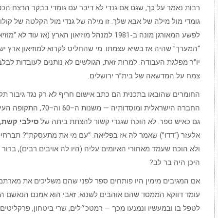
רבות נאמר על כך, שגם אם גנדי לא דיבר עם גומדי בבקר הרצח הכפו
גומדי מול מילה של אבא שלך. זו מילה של גנדי מול הקלטה של קולו:
לפשע המאורגן מונה ב-1981 למנהל מוזיאון הארץ (א
“המערך” שהיה אז בשיא עצמתו. מי שהחליט לקרוא למוזיאון ארץ יש
יו”ר מפלגת העבודה. למרות זאת, הגולשים לא נותנים לעובדות לבלבל
צמח על המדשאה של בית”ר ירושלים.
החומרים שהובאו בתכנית הם כתב אישום חריף לא רק נגד גיבור תל 
החברה הישראלית ומוסדותי
גם כאיש ספר. לא הוכח שגנדי קשור להצתת ביתה של
סילבי קשת
,
אלעזר (“דדו”) שאמר לה אז בפליאה: “עם מי את מתעסקת”? תברחי 
ולא הוכח שעמד מאחורי האיומים עליה (היו לה אויבים רבים), ברור ה
היכן היה בר לב?
אם המגיבים מימין היו פותחים ספר לפני שהם משליכים את מארתם 
עומד דווקא הממסד שהם אוהבים לשנוא. זאבי הוא אמנם הנאשם הרא
לטפל בו ובמעשיו ונמנעו מכך — רמטכ״לים, שרי ביטחון, פרקליטים