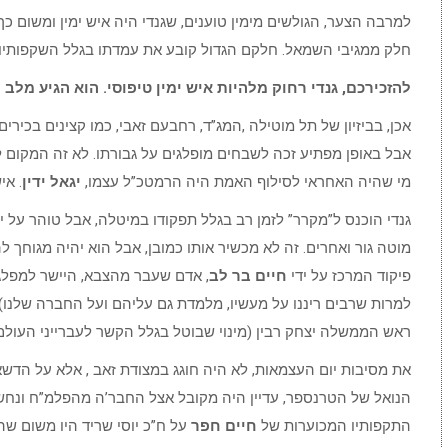
למרבה הצער, הגולשים מימין טוענים, שגנדי היה איש ימין ומשום כך
חלק ממגיבי השמאל. חלקם הגדול קובע את עמדתו בגלל השקפותיו הפו
להזכירכם, גנדי רחוק מלהיות איש ימין טיפוסי. הוא הגיע מלב
אכן, בביזיון של תל מוטילה ,המג”ד, רחבעם זאבי, כמו קצינים בכי
אבל באופן מפתיע זכה לשבחים מופלגים על גבורתו. לא זה המקום ל
מי שהיה האחראי לסילוף האמת היה הרמטכ”ל עצמו,
יגאל ידין
. אי
גנדי הוכנס ל”מקרר” לזמן רב בגלל תפקודו במיטלה, אבל טוהר על י
מוטה גור ואחרים. זה לא מכשיר אותו כמובן, אבל הוא יהיה מגוחך ל
פיקוד המרכז על ידי
חיים בר לב
, אדם שעבר מהצבא, היישר למפלג
למרות שרבים ריננו על מעשיו, מלמדת גם עליהם ועל החברה שלנו
ראש הממשלה יצחק רבין (מינוי שבוטל בגלל הקשר לעברייני העולם
את מסיבות יום העצמאות, לא היה חוגג במצודת זאב , אלא על הדש
הנואל של הטרנספר, עדיין היה מקובל אצל החבר’ה מהפלמ”ח ונחשב
התקפותיו המכוערות של
חיים חפר
על ח”כ יוסי שריד היו משום שהא