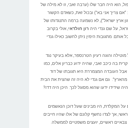
ל, הוא היה חבר שלו (ערבה זאבי, זו לא מילה של
 “אם צריך אני בא”) ובכול זאת, כשאדם הקשור
ז עוד לא “מוזיאון ארץ ישראל”), לא נשמעה ברמה התנגדותו של
ראל, על שם גנדי היה
רון חולדאי
, אולי בקרוב
 אותם. מתגובות הימין ניתן לחשוב כאילו גנדי
מוטילה והוגה רעיון הטרנספר, אלא בעיקר נגד
ה — משנות ה–60 וה–70, התקופה העיקרית בה כיכב זאבי, שהיה ידוע כבריון אלים, כמו
 אבל העובדה המצמררת היא תגובתו של דוד
מהארץ”. גם אם גנדי לא היה זה שהצית את הבית
יה שידידו ידעו שהוא מסוגל לכך. היכן היה דדו?
על המקלדת, היו מבינים שעל דוכן הנאשמים
שי, אך לצדו נחשף קלונם של אלו שהיו חייבים
 צבאיים ראשיים, יועצים משפטיים לממשלה.