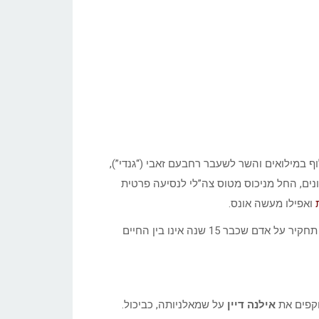
ף במילואים והשר לשעבר רחבעם זאבי (“גנדי”),
נים, החל מניכוס מטוס צה”לי לנסיעה פרטית
ת
ואפילו מעשה אונס.
התחקיר עורר תגובות עזות והסתייגויות חריפות, בעיקר נוכח פרסום תחקיר על אדם שכבר 15 שנה אינו בין החיים
תוקפים את
אילנה דיין
על שמאלניותה, כביכול.