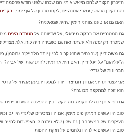
הזיכרון הקצר שלהם מייאש אותי. הם שכחו שלפני חודש פרסמה די
והתחקירן הראשי,
עמרי אסנהיים
, לקחו סרטון של גוף ימני,
והקרינו 
האם גם אז טענו צווחני הימין שהיא שמאלנית?
גם המטנפים את
רבקה מיכאלי
, על שדיווחה על
הטרדה מינית
מצדו
שנזכרה רק עתה ולא עשתה זאת גם כשבידה היה כוח, אלא מצדיקים
גם
משה דיין
(שהצהיר שהוא קרוב לבגין יותר מלחייק’ה גרוסמן), פ
ה”עליהום” על
יעל דיין
. האם היא אחראית להתנהגותו של אביה? הא
הבריונות של גנדי?
אני עצמי תהיתי אם
דן חמיצר
דיווח למפקדיו בזמן אמיתי על פרטי ה
הוא זוכה למתקפה מכוערת?
גם רפי איתן זכה להתקפה. מה הקשר בין ההפעלה השערורייתית של
טוב היו עושים המתקיפים מימין, אם היו מזכירים שלגנדי היו גם זכו
העיקרית של המשפחה (וגם שלי) שלא ניתנה לו האפשרות להגיב ושת
טוב היו עושים אילו היו נלחמים על חזקת החפות.