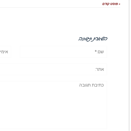
« פוסט קודם
השארת תגובה
שם:*
אימייל
אתר:
תגובה