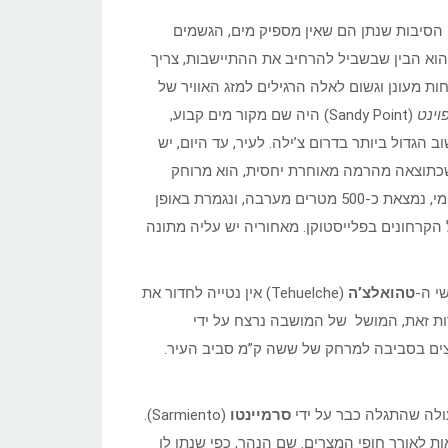
יותר. הסיבות שנתן הם שאין מספיק מים, הגשמים
הוא הבין שבשביל להרחיב את ההתיישבות, צריך
ות מעונן וגשום לאלה הרגילים למזג האוויר של
וינט
(Sandy Point) היה שם מקור מים קבוע,
 הגדול ביותר בדרום צ’ילה. לעיר, עד היום, יש
שכתוצאה מהרמה מאוחרת יחסית, הוא מרוחק
כ-500 מטרים מהקו הנוכחי. המדרגה השנייה, כנראה גם היא מוצא ימי, נמצאת כ-500 מטרים מערבה, ונגמרת באופן
הקרחונים בפלייסטוקן. מאחוריה יש עליה מתונה
י ה-
טהואלצ’ה
(Tehuelche) אין נטייה לחדור את
רות זאת, המושל של המושבה נרצח על ידי
עתודות העצים בסביבה למרחק של ששה ק”מ סביב העיר.
ולה שהתגלה כבר על ידי
סרמיינטו
(Sarmiento).
Sandy Po ופוזרו על ידי זרמי גאות לאורך חופי המצרים. שם הנהר, כפי שנתן לו