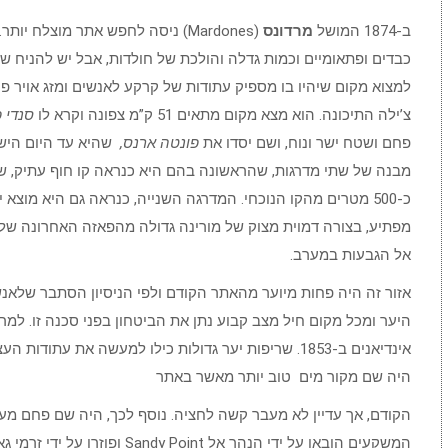
ב-1874 המושל
מרדונס
(Mardones) ניסה לחפש אתר מוצלח 
כבדים ופתאומיים וכמות גדלה והולכת של חולדות, אבל יש להניח ש
למצוא מקום שיהיו בו מספיק עתודות של קרקע לאנשים ומזג אויר פח
צ’ילה התיכונה. הוא מצא מקום מתאים 51 ק”מ צפונה וקרא לו
סנדי פ
פחם ושטח ישר ונוח, ושם יסדו את
פונטה ארנס,
שהיא עד היום הישוב
מבנה של שתי מדרגות, שהראשונה בהם היא כנראה קו חוף עתיק, 
מפתיע, בצורה דמוית מצוק של מורינה גדולה מהפאזה האחרונה של 
אל הגבעות במערב.
אזור זה היה פחות מיוער מהאתר הקודם ולפי הניסיון הסתבר שלאנש
היער ומכל מקום חיל מצב קבוע נתן את הביטחון בפני סכנה זו. למ
אינדיאנים ב-1853. שריפות יער גדולות כילו למעשה את 
היה שם מקור מים טוב יותר מאשר באתר
הקודם, אך עדיין לא מעבר קשה לחציה. נוסף לכך, היה שם פחם מע
המשקעים הובאו על ידי הנהר אל int