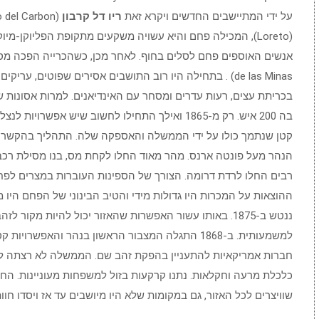
על ידי המתיישבים החדשים ויקרא זאת
ריו דל קרבון
(Rio del Carbon). בדרכו חוצה הנהר את תצורת
(Loreto), המכילה פחם והיא עשויה משקעים מתקופת הפליוקן-מי
אנשים האוספים פחם לסלים בחוף. לאחר מכן, כשהכרייה הפכה מס
de las Minas) . בתחילה היו רוב התושבים אסירים שפוטים,
בה 200 איש. רק מ-1865 ואילך התחילו לחשוב שיש אפ
קטן שנתמך כולו על ידי הממשלה והאספקה שלה. התהליך בהקשר
רבים החלו לרדת דרומה. הצורך של הספינות העוברות במצרים לפ
ההוצאות על המכרות היו גדולות מידי והטיב הבינוני של הפחם היו מ
ננטש ב-1875. באותו עשור האפשרות שהאזור יכול להיות מקו
חברות אמריקאיות להתעניין בהפקת זהב שם. הממשלה לא רצתה 
כלכלת מרעה וחקלאות. נתנו קרקעות בזול למשפחות מעוניינות. החל
שוויצרים לכל האזור, גם במקומות שלא היו מיושבים עד אז ויסדו חוות