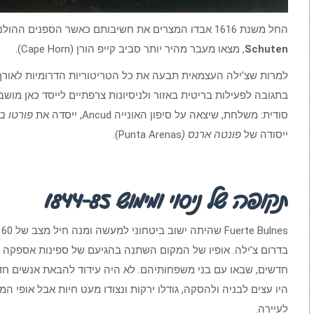
החל משנת 1616 אבדו המצרים את חשיבותם כאשר הספנים ההולנדים
Schuten
, מצאו מעבר מהיר יותר סביב קייפ הורן (Cape Horn).
בתגובה לפעילות בריטית באזור ולניסיונות צרפתיים לייסד כאן מוש
סודית: משלחת, שיצאה על סיפון האונייה Ancud, ייסדה את
פורטו ב
ייסודה של
פונטה ארנס (
Punta Arenas).
תקופה של ניסוי ומימוש 1844-85
s
בדרום צ’ילה. אופיו של המקום השתנה בהגיעם של ספינות אספקה 
חדשים, שבאו עם בני משפחותיהם. לא היה עידוד להבאת אנשים חד
היו עצים לבניה ולהסקה, גודלו ירקות ונצודו מעט חיות אבל אופי ה
לעיירה.