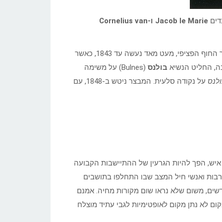
Jacob le Marie
ו-
Cornelius van
למרות שצ’ילה העצמאית תבעה את כל הטריטוריות הדרומיות לאורך החוף הפציפי, מעט מאד נעשה עד 1843, כאשר
בה, החליט הנשיא
בולנס
(Bulnes) על משימה
ולנס
על נקודה סלעית. המבצר ניטש ב-1848, עם
Fuerte Bulne שהיתה ישוב ביטחוני למעשה ומנה חיל מצב של 60 איש, הפך להיות הגרעין של ההתיישבות הקבועה
רבות ואנשי חיל המצב שבו התחלפו בתושבים
שים, משום שלא נראו שום מקורות מחיה. אמנם
מקום לא נתן מקום לאופטימיות לגבי עתיד מוצלח