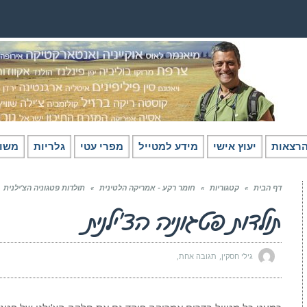
רצאות
יעוץ אישי
מידע למטייל
מפרי עטי
גלריות
משו
דף הבית
»
קטגוריות
»
חומר רקע - אמריקה הלטינית
»
תולדות פטגוניה הצ’ילנית
תולדות פטגוניה הצ’ילנית
גילי חסקין
תגובה אחת