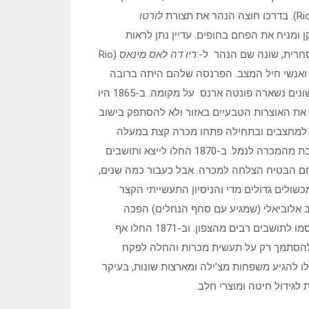
לורטו
וקן ומניח את הפחם בחופים. עדיין נתן לראות
חרית, שונה שם הנהר ל-:
ריו דה לאס מינאס
(Rio
 עריקים ואנשי חיל המצב. הפרנסה שלהם היתה ברובה
בכריתת עצים, רעות עדרים ומסחר עם האינדיאנים. למרות אסונות שונים נשארה פונטה ארנס על מקומה. ב-1865 היו
שרויות לנצל את האוצרות הטבעיים באזור ולא להסתפק בישוב
 למחצבים ובתחילה פתחו מכרה קצת במעלה
הנהר מעל פונטה ארנס. מהר מאוד החלו לקחת מס, בנו מסילת רכבת מהמכרה לנמל. ב-1870 החלו לייצא ותושבים
חם הבטיח הצלחה למכרה. אבל כעבור כמה שנים,
כשולים גדולים מדי והניסיון התעשייתי הקצר
ר לזהב אלוביאלי (שמגיע עם סחף הנחלים) הפכה
למשמעותית. ב-1868 התגלה המצבור הראשון בנהר והאפשרויות קסמו לתושבים רבים מהצפון. וב-1871 החלו אף
להסתמך רק על תעשית מכרות והחלה לפקח
ו להגיע משפחות מצ’ילה ומארצות שונות, בעיקר
 לגידול חיטה ומוצרי חלב.