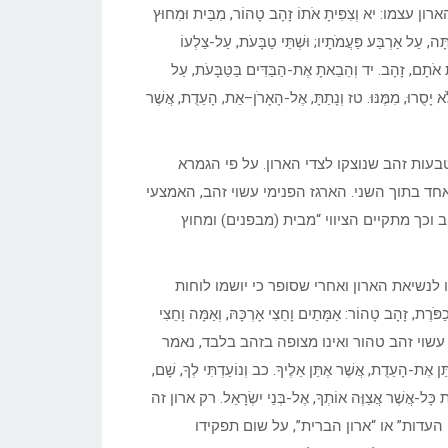
א וְצִפִּיתָ אֹתוֹ זָהָב טָהוֹר, מִבַּיִת וּמִחוּץ
תַתָּה, עַל אַרְבַּע פַּעֲמֹתָיו; וּשְׁתֵּי טַבָּעֹת, עַל-צַלְעוֹ
ִיתָ אֹתָם, זָהָב. יד וְהֵבֵאתָ אֶת-הַבַּדִּים בַּטַּבָּעֹת, עַל
א יָסֻרוּ, מִמֶּנּוּ. טז וְנָתַתָּ, אֶל-הָאָרֹן–אֵת, הָעֵדֻת, אֲשֶׁר
בעות זהב שנוצקו לצדי הארון. על פי הגמרא
ד בתוך השני. הארגז הפנימי עשוי זהב, האמצעי
וכך מתקיים הציווי “מבית (מבפנים) ומחוץ
לנשיאת הארון ואחרי שסופר כי יושמו לוחות
 אחר: וְעָשִׂיתָ כַפֹּרֶת, זָהָב טָהוֹר: אַמָּתַיִם וָחֵצִי אָרְכָּהּ, וְאַמָּה וָחֵצִי
לו עשוי זהב טהור ואינו מצופה בזהב בלבד, נאמר
ן–תִּתֵּן אֶת-הָעֵדֻת, אֲשֶׁר אֶתֵּן אֵלֶיךָ. כב וְנוֹעַדְתִּי לְךָ, שָׁם,
אֵת כָּל-אֲשֶׁר אֲצַוֶּה אוֹתְךָ, אֶל-בְּנֵי יִשְׂרָאֵל. רק ארון זה
בעצם “ארון העדות” או “ארון הברית”, על שום תפקידו