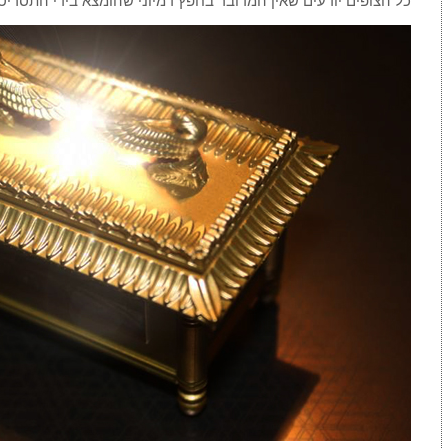
כל הצופים יודעים שאין המדובר בחפץ דמיוני שהומצא בידי התסריט