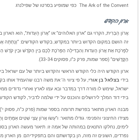
The Ark of the Convent כפי שמופיע בסרטו של שפילנרג
ארון הקודש
אֲרוֹן הַבְּרִית, הקרוי גם “ארון האלוהים” או “אֲרוֹן הָעֵדוּת”, הוא ה
זה הושם במקום הקדוש ביותר במקדש, בקודש הקודשים: “וְנָתַתָּה אֶת הַפָּרֹכֶ
לַפָּרֹכֶת אֵת אֲרוֹן הָעֵדוּת וְהִבְדִּילָה הַפָּרֹכֶת לָכֶם בֵּין הַקֹּדֶשׁ וּבֵין קֹדֶשׁ הַק
הַקֳּדָשִׁים” (ספר שמות, פרק כ”ו, פסוקים 33-34).
ארון הקודש היה כלי הקודש הראשי והקדוש ביותר של עם ישראל בימי
בידי
בצלאל בן אורי
, על פי ציווי ה’ את משה רבנו שהעמיד אותו ב
ישראל, שימש לו מורה דרך במדבר ובא עמו לארץ ואחרי נדודים ממ
בידי דוד המלך לירושלים והוכנס על ידי שלמה לדביר, לקודש הקודש
מבנה הארון מתואר בפרשת תרומה בספר שמות (פרק כ”ה, פסוק י’).
מצידו החיצוני והפנימי. גודלו מתואר: ו”עָשׂוּ אֲרוֹן עֲצֵי שִׁטִּים אַמָּתַיִם וָחֵצִי אָר
לימים, נחלקו התנאים במהותה של אמה זו. תיאור מעשה הארון בס
נפרדים, השונים זה מזה, הן בקדושתם והם בתפקידיהם. מן הארון 