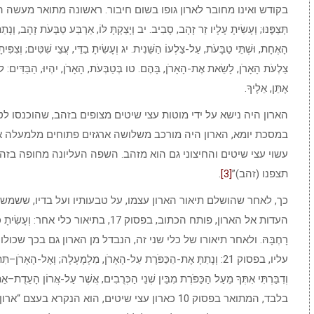
בקודש ואינו מחובר לארון גופו בשום חיבור. ראשונה מתואר מעשה הארון עצמו: י
תְּצַפֶּנּוּ; וְעָשִׂיתָ עָלָיו זֵר זָהָב, סָבִיב. יב וְיָצַקְתָּ לּוֹ, אַרְבַּע טַבְּעֹת זָהָב, וְנָ
הָאֶחָת, וּשְׁתֵּי טַבָּעֹת, עַל-צַלְעוֹ הַשֵּׁנִית. יג וְעָשִׂיתָ בַדֵּי, עֲצֵי שִׁטִּים; וְצִפּ
צַלְעֹת הָאָרֹן, לָשֵׂאת אֶת-הָאָרֹן, בָּהֶם. טו בְּטַבְּעֹת, הָאָרֹן, יִהְיוּ, הַבַּדִּים: לֹ
אֶתֵּן, אֵלֶיךָ.
הארון היה נישא על ידי מוטות עצי שיטים מצופים בזהב, שהוכנסו לט
במסכת יומא‏, הארון היה מורכב משלושה ארגזים פתוחים מלמעלה אח
עשוי עצי שיטים והחיצוני גם הוא מזהב. השפה העליונה מחופה בזהב 
תצפנו (זהב)”
[3]
.
כך, לאחר שהושלם תיאור הארון עצמו, על טבעותיו ועל בדיו, ששמשו 
העדות אל הארון, פותח הכתוב, בפסוק 17, בתיאור כלי
רָחְבָּהּ. ולאחר תיאורו של כלי שני זה, הנבדל מן הארון גם בכך שכו
עליו, בפסוק 21: וְנָתַתָּ אֶת-הַכַּפֹּרֶת עַל-הָאָרֹן, מִלְמָעְלָה; וְאֶל-הָאָרֹ
וְדִבַּרְתִּי אִתְּךָ מֵעַל הַכַּפֹּרֶת מִבֵּין שְׁנֵי הַכְּרֻבִים, אֲשֶׁר עַל-אֲרוֹן הָעֵדֻת–
בלבד, המתואר בפסוק 10 כארון עצי שיטים, הוא הנקרא 