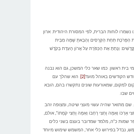
ארון בו נשמרו לוחות הברית, לפי המסורת היהודית. ארון
ת תַּחַת הַקְּרָסִים וְהֵבֵאתָ שָׁמָּה מִבֵּית
ֳּדָשִׁים: וְנָתַתָּ אֶת הַכַּפֹּרֶת עַל אֲרוֹן הָעֵדֻת בְּקֹדֶשׁ
 בית ראשון. כמו שאר כלי המשכן, גם הוא נבנה
קודש הקודשים באוהל מועד
[2]
. הוא שהלך עם
קום למקום, שמאורעות שונים נתקשרו בהם, הובא
ים שבו.
 שם מתואר שהיה עשוי מעצי שיטה, ומצופה זהב
ְכּוֹ וְאַמָּה וָחֵצִי רָחְבּוֹ וְאַמָּה וָחֵצִי קֹמָתוֹ”, אולם,
פר שמות כ”ה, מלמד שמדובר בעצם בשני כלים
ממש, נבדל בפירוש כלי אחר, המשמש שימוש מיוחד