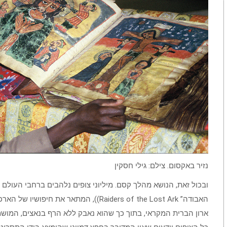
נזיר באקסום. צילם: גילי חסקין
ובכול זאת, הנושא מהלך קסם. מיליוני צופים נלהבים ברחבי העולם
האבודה” Raiders of the Lost Ark)), המתאר את חיפושיו של הארכיאולוג הנועז
ארון הברית המקראי, בתוך כך שהוא נאבק ללא הרף בנאצים, המושמ