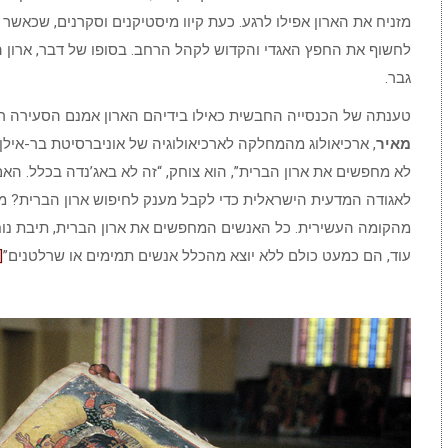
מזניח את הארון אפילו לרגע. כעת קיוו מיסטיקנים וסקרנים, שכאשר הא
לחשוף את החפץ האגדי והקדוש לקהל הרחב. בסופו של דבר, ארון הב
גבר.
טענתה של הכנסייה החבשית כאילו בידיהם הארון אמנם הסעירה רב
מאיר
, ארכיאולוג מהמחלקה לארכיאולוגיה של אוניברסיטת בר-אילן:
לא מחפשים את ארון הברית”, הוא צוחק, “זה לא באג’נדה בכלל. הא
לאגודה המדעית הישראלית כדי לקבל מענק לחיפוש ארון הברית? מי
מהקומה העשירית. כל האנשים המחפשים את ארון הברית, תיבת נוח,
עוד, הם כמעט כולם ללא יוצא מהכלל אנשים תמימים או שרלטנים”
[1]