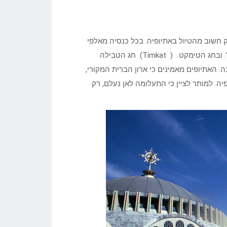
לק חשוב מהטיול באתיופיה. בכל כנסיה מאלפי
הכנסיות של אתיופיה, ישנו דגם של ארון הקודש, הנקרה שם “תאבת”. ובחג הטימקט ( Timkat) חג הטבילה
. האתיופים מאמינים כי ארון הברית המקורי,
. למותר לציין כי התעלומה לאן נעלם, רק