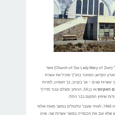
בדצמבר 2011 התפרסמו ידיעות כי גגה של כנסיית “סנט מארי מציון” (Church of Our Lady Mary of Zion) אשר
ים כי הארון הקדוש, המוזכר בתנ”ך ומכיל את עשרת
 עשרות שנים – אך בקרוב, כך האמינו, למרות
ם האקינס
אז בן 54, הכותב ומצלם עבור מדריך
ודות שיפוץ המקום כבר החלו.
לטענת אנשי הכנסייה האתיופית, הספר הקדוש מוחזק בכנסיה זו מאז 1960, לאחר שעבר טלטולים במשך מאות ואלפי
 שלא עזב את הכנסייה במשך עשרות שני, ואינו