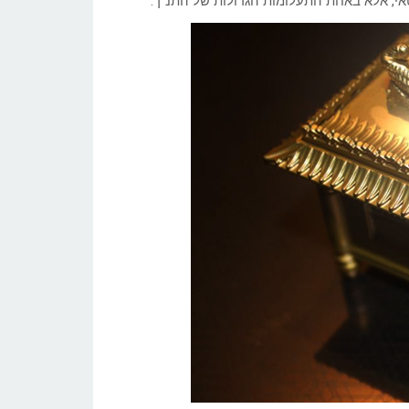
אי, אלא באחת התעלומות הגדולות של התנ”ך.