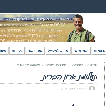
רצאות
יעוץ אישי
מידע למטייל
מפרי עטי
גלריות
משו
דף הבית
»
קטגוריות
»
חומר רקע - אפריקה
»
תעלומת ארון הברית
תעלומת ארון הברית
גילי חסקין
תגובה אחת