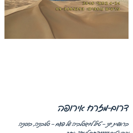
דרום-מזרח אירופה
בראשית יוני – טיול ליוגוסלביה של פעם – סלובניה, בוסניה
וקרואטיה.
*****נדחה למועד אחר