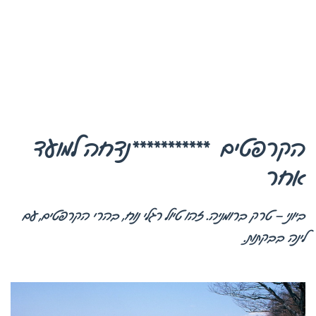
הקרפטים ***********נדחה למועד
אחר
ביוני – טרק ברומניה. זהו טיול רגלי נוח, בהרי הקרפטים, עם
לינה בבקתות.