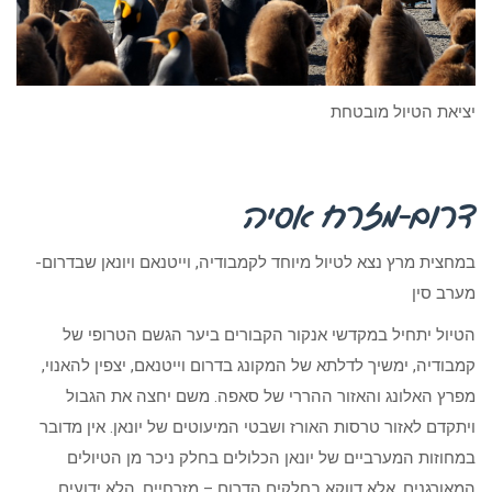
יציאת הטיול מובטחת
דרום-מזרח אסיה
במחצית מרץ נצא לטיול מיוחד לקמבודיה, וייטנאם ויונאן שבדרום-
מערב סין
הטיול יתחיל במקדשי אנקור הקבורים ביער הגשם הטרופי של
קמבודיה, ימשיך לדלתא של המקונג בדרום וייטנאם, יצפין להאנוי,
מפרץ האלונג והאזור ההררי של סאפה. משם יחצה את הגבול
ויתקדם לאזור טרסות האורז ושבטי המיעוטים של יונאן. אין מדובר
במחוזות המערביים של יונאן הכלולים בחלק ניכר מן הטיולים
המאורגנים, אלא דווקא בחלקים הדרום – מזרחיים, הלא ידועים.