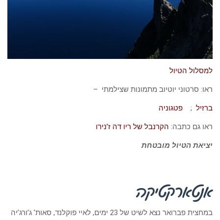
למסלול הטיול
ראו: סרטוני יוטיוב מתמונות שצילמתי –
ברזיל
;
פטגוניה
ראו גם כתבה:
הקרנבל של ריו דה ז’נירו
יציאת הטיול מובטחת
אנטארקטיקה
במחצית פברואר נצא לשיט של 23 ימים, לאיי פוקלנד, סאות’ ג’ורג’יה