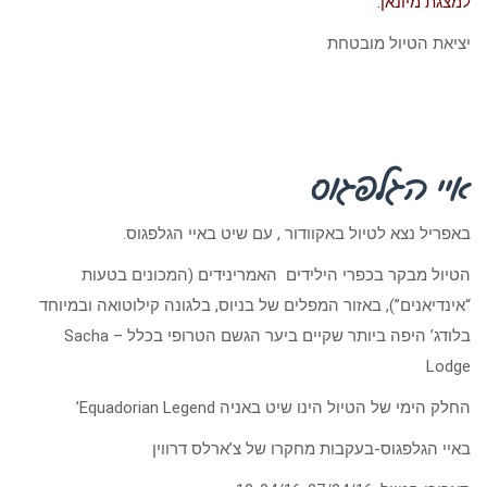
למצגת מיונאן.
יציאת הטיול מובטחת
איי הגלפגוס
באפריל נצא לטיול באקוודור , עם שיט באיי הגלפגוס.
הטיול מבקר בכפרי הילידים האמרינידים (המכונים בטעות
“אינדיאנים”), באזור המפלים של בניוס, בלגונה קילוטואה ובמיוחד
בלודג’ היפה ביותר שקיים ביער הגשם הטרופי בכלל – Sacha
Lodge
החלק הימי של הטיול הינו שיט באניה Equadorian Legend’
באיי הגלפגוס-בעקבות מחקרו של צ’ארלס דרווין