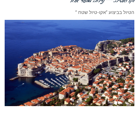
הטיול בביצוע “אקו-טיול שטח ”