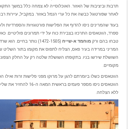
תרבות וביציבות של האזור. האוכלוסייה לא צמחה כלל במשך התקו
לאחר שפורטוגל כבשה את כל ערי הנמל באזור. במקביל, עיירות רבו
בעוד שהמרינים ניסו להדוף את הפלישות פורטוגזיות והספרדיות ול
ספרד, הווטאסים התרכזו בצבירת כוח על ידי תמרונים פוליטיים. כא
טבחו בהם ורק
מוחמד א-שייח
המריני במרידה בעיר פאס, הצליח לתפוס את מקומו בתור השליט ש
השושלת שירשו בניו. בתקופתו השושלת שלטה רק על החלק הצפוני 
מקומיים.
הווטאסים כשלו ביומרתם להגן על מרוקו מפני פלישות זרות ואילו הפ
הווטאסים ניסו מספר פעמים ב
ללא הצלחה.