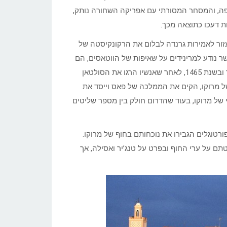
פה, והמסחר המסורתי עם אפריקה השחורה נותק,
ת דעכו כתוצאה מכך.
עזור לאמירות גרנדה לבלום את הרקונקיסטה של
שר נודע למרינידים על שאיפות של הווטאסים, הם
(1472-1505) נותר בחיים. הוא שרד ובשנת 1465, לאחר שאנשיו הרגו את הסולטאן
ל מרוקו, הקים את הממלכה של פאס וייסד את
של מרוקו, בעוד שהדרום חולק בין מספר שליטים
ורטוגלים הגבירו את נוכחותם בחוף של מרוקו.
ראשית המאה ה-16 להחזיר את שליטתם על ערי החוף ובפרט על טנג’יר ואסילה, אך