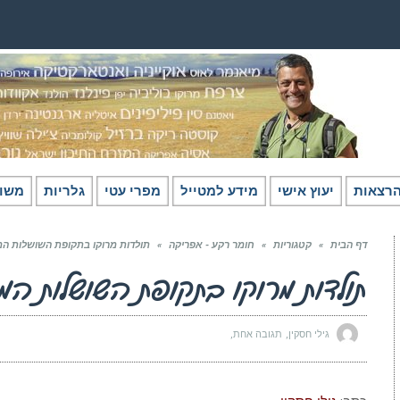
רצאות
יעוץ אישי
מידע למטייל
מפרי עטי
גלריות
משו
דף הבית
»
קטגוריות
»
חומר רקע - אפריקה
»
תולדות מרוקו בתקופת השושלות ה
תולדות מרוקו בתקופת השושלות המ
גילי חסקין
תגובה אחת