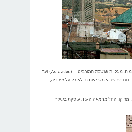
פרק זה הינו המשך של הפרק הקודם, שעסק בתולדות מרוקו המוסלמית, מעליית שושלת המורביטון (Aoravides) ועד
). בתקופה זו היתה מרוקו, כוח שהשפיע משמעותית, לא רק על אירופה,
בפרק זה, השושלות המוסלמיות של מרוקו במגמת הסתגרות ונסיגה. מרוקו, החל מהמאה ה-15, עוסקת בעיקר