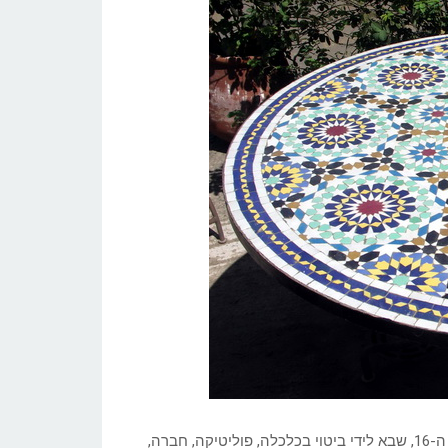
מרוקו סבלה משבר רב-ממדים וממושך במאה ה-15 וראשית המאה ה-16, שבא לידי ביטוי בכלכלה, פוליטיקה, חברה,