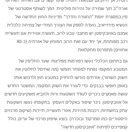
רוסיה, אך חיזק גם עצמאות יחסית. שיפר קשרים עם האיחוד האירופי
וארה״ב תוך שמירה על זהירות פוליטית. הפך לשותף אסטרטגי של
סין במסגרת יוזמת “החגורה והדרך”. מדיניות החוץ החדשה של
הנשיא מירזייאיב, נועדה לספק את הצורך המידי של צמיחה כלכלית.
אמנם באוזבקיסטן יש מחצבי טבע לרוב, תעשיה אווירית וגם תעשיית
רכב מפותחת, אך יחד עם זאת הרוב המוחץ של אזרחיה (כ-80
אחוזים) מתפרנס מחקלאות.
גם בתחום הכלכלי נעשו רפורמות מפליגות: שער החליפין של
המטבע המקומי נפתח למסחר חופשי (מה שחיסל לחלוטין את
השוק השחור), אזרחים הורשו להחזיק במטבע חוץ ולרכוש אותו
באופן חופשי בבנקים. כדי לעורר את השוק המקומי, המשטר החדש
עושה מאמצים ניכרים לעודד השקעות זרות ולהביא משקיעים חדשים
אל אוזבקיסטן. ניכר שיפור באקלים העסקי. בתקופתו נעשו השקעות
עתק בתשתיות, רכבות מהירות, אזורי תעשייה, תיירות (שיקום מרכזים
היסטוריים כמו סמרקנד ובוכרה). בוצע שיפוץ מרכזי של ערים, כולל
קמפיינים לפיתוח “אוזבקיסטן חדשה”.