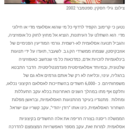
צילום: גילי חסקין; ספטמבר 2002
נטען כי קרימוב הקפיד לרדוף כל מי שהוא אסלאמי מדי או חילוני
מדי. הוא השתלט על העיתונות, הוציא אל מחוץ לחוק כל אופוזיציה,
והגביל תנועה אסלאמית לא-רשמית. גורמי המודיעין הפנימיים של
אוזבקיסטן, שצמחו ממשרדי הק.ג.ב. לשעבר, תועדו על ידי תנועות
בינלאומיות לזכויות אדם, כמדכאות כל מי שנחשב כאופוזיציה
שלטונית, ובמיוחד אסלאמיסטית פונדמנטליסטית. הדבר התבטא
בהגליה, עינוי, וכליאה לא רק של אותם גורמים אלא גם של
משפחותיהם. כ -6,000 חשודים בהשתייכות לאסלאם הקיצוני נכלאו,
וחלקם אף מתו במהלך השנים האחרונות בכלא עקב התעללות
ומחלות . מתנגדיו בעיקר מהתנועות האסלאמיות, ובראשן מפלגת
השחרור האסלאמית, כינו אותו “רודן יהודי”, עקב קשריו עם ישראל.
הממשלה ריסנה בצורה חריפה את אלה החשודים בקיצוניות
אסלאמית. למרות זאת, עקב מספר האפשרויות המצומצם להדרכה