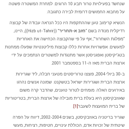
שנחשד בפעילויות טרור תבע 10 הרוגים. למחרת המשטרה פשטה
על מחבוא החמושים דרומית לבירה כתגובה.
הנשיא קרימוב טען שההתקפות היו ככל הנראה עבודה של קבוצה
רדיקלית מנודה בשם “
חִזבּ א-תחריר
” ((Hizb ut-Tahrir)), היינו,
“מפלגת השחרור”, אף על פי שהקבוצה הכחישה את האחריות
למעשים. אפשרויות אחרות כללו קבוצות מיליטנטיות שפעלו ממחנות
בטג’יקיסטן ואפגניסטן אשר מתנגדות למשטרים הנתמכים על ידי
ארצות הברית מאז ה-11 בספטמבר 2001.
ב-30 ביולי 2004, פוצצו טרוריסטים מטעני חבלה, ליד שגרירות
ארצות הברית ושגרירות ישראל בטשקנט. שמונה אנשים נהרגו
באירועים האלה. מומחים לטרור טוענים, שהדבר קרה משום
שאוזבקיסטן היא בעלת ברית מובילה של ארצות הברית, בטריטוריות
של ברית המועצות לשעבר
[1]
.
שגריר בריטניה באוזבקיסטן, בשנים 2002-2004, דיווח על הפרה
שיטתית של זכויות אדם, הכוללת עינויים, חטיפות, רציחות, מעשי