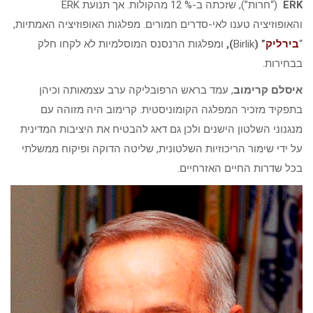
ERK
(“חרות”), שזכתה ב-% 12 מהקולות. אך תנועת ERK
והאופוזיציה טענו לאי-סדרים חמורים. מפלגות האופוזיציה האמתיות,
“
בירליק
” (
Birlik
),
ומפלגות הרנסנס המוסלמיות לא לקחו חלק
בבחירות.
איסלם קרימוב
, עמד בראש הרפובליקה ערב עצמאותה וכיהן
בתפקיד מזכיר המפלגה הקומוניסטית. קרימוב היה מזוהה עם
מנגנוני השלטון הישנים ולכן גם דאג להבטיח את היציבות המדינית
על ידי שימור הריכוזיות השלטונית, שליטה הדוקה ופיקוח ממשלתי
בכל שדרות החיים האזרחיים.