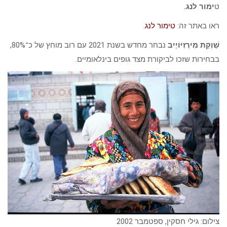
ט
ימור לנג.
ראו באתר זה:
טימור לנג.
שַׁוְקַת מִירְזִיּוֹיֶיב
נבחר מחדש בשנת 2021 עם רוב מוחץ של כ־80%,
בבחירות שזכו לביקורת מצד גופים בינלאומיים.
צילום: גילי חסקין, ספטמבר 2002