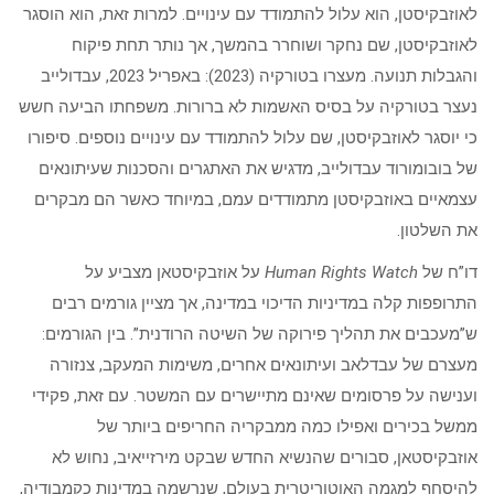
לאוזבקיסטן, הוא עלול להתמודד עם עינויים. למרות זאת, הוא הוסגר
לאוזבקיסטן, שם נחקר ושוחרר בהמשך, אך נותר תחת פיקוח
והגבלות תנועה.​ מעצרו בטורקיה (2023): באפריל 2023, עבדולייב
נעצר בטורקיה על בסיס האשמות לא ברורות. משפחתו הביעה חשש
כי יוסגר לאוזבקיסטן, שם עלול להתמודד עם עינויים נוספים.​ סיפורו
של בובומורוד עבדולייב, מדגיש את האתגרים והסכנות שעיתונאים
עצמאיים באוזבקיסטן מתמודדים עמם, במיוחד כאשר הם מבקרים
את השלטון.​​
דו”ח של
Human Rights Watch
על אוזבקיסטאן מצביע על
התרופפות קלה במדיניות הדיכוי במדינה, אך מציין גורמים רבים
ש”מעכבים את תהליך פירוקה של השיטה הרודנית”. בין הגורמים:
מעצרם של עבדלאב ועיתונאים אחרים, משימות המעקב, צנזורה
וענישה על פרסומים שאינם מתיישרים עם המשטר. עם זאת, פקידי
ממשל בכירים ואפילו כמה ממבקריה החריפים ביותר של
אוזבקיסטאן, סבורים שהנשיא החדש שבקט מירזייאיב, נחוש לא
להיסחף למגמה האוטוריטרית בעולם, שנרשמה במדינות כקמבודיה,