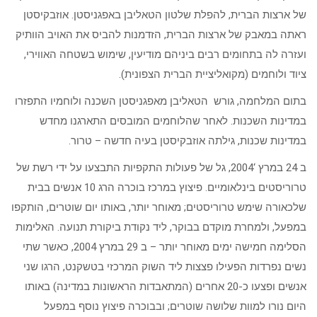
של ארצות הברית, להפלת שלטון הטאליבן באפגניסטן. אוזבקיסטן
ראתה במאבק של ארצות הברית, הזדמנות להביס את האויב הוותיק
ועזרה לה בתחומים רבים ביניהם מודיעין, שימוש בשטחה האווירי,
ציוד ולוחמים (מקואליציית הברית הצפונית).
בתום המלחמה, גורש הטאליבן מאפגניסטן השכנה ולוחמיו התפזרו
במדינות השכנות. לאחר שהלוחמים המובסים התארגנו מחדש
במדינות שכנות, גילתה אוזבקיסטן בעיה חדשה – טרור.
ב 24 במרץ ‘2004, גל של פעולות התקפיות התבצעו על ידי רשת של
טרוריסטים בינלאומיים. פיצוץ במרכז בוכרה הרג 10 אנשים בבית
שלכאורה שימש טרוריסטים; מאוחר יותר, באותו יום שוטרים, הותקפו
במפעל, ולמחרת מוקדם בבוקר, ליד נקודת ביקורת תנועה. האלימות
הסלימה חמישה ימים מאוחר יותר – ב 29 במרץ 2004, כאשר שתי
נשים נפרדות הפעילו פצצות ליד השוק המרכזי בטשקנט, הרגו שני
אנשים ופצעו כ-20 אחרים (המתאבדות הראשונות במדינה) באותו
היום נורו למוות שלושה שוטרים; ובבוכרה פיצוץ נוסף במפעל