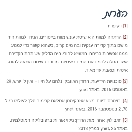
הערות
[1]
ויקיפדיה
[2]
הרתחה למוות היא שיטת עונש מוות בייסורים. הנידון למוות היה
מושם בתוך קדירה ענקית ובה מים קרים, כשהוא קשור כדי למנוע
ממנו אפשרות בריחה. המוציא להורג היה מדליק אש תחת הקדירה
אשר החלה לחמם את המים באיטיות. מדובר בשיטת הוצאה להורג
איטית וכואבת עד מאוד.
[3]
סוכנויות הידיעות, הרודן האוזבקי נלחם על חייו – ואין לו יורש, 29
באוגוסט 2016, באתר ynet
[4]
רויטרס, דיווח: נשיא אוזבקיסטן אסלאם קרימוב הלך לעולמו בגיל
78, 2 בספטמבר 2016, באתר ynet
[5]
זאב לוין, אחרי מות הרודן: ניקוי אורוות ברפובליקה המוסלמית,
באתר ynet, 25 במרץ 2018