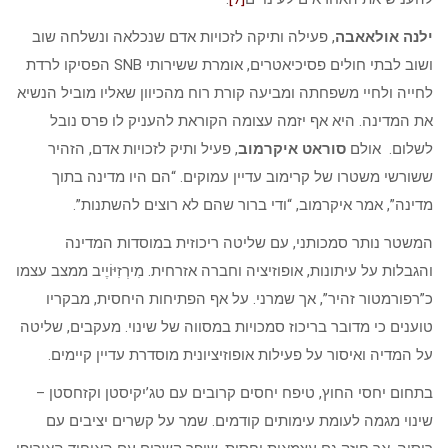
ילנה אולאאבה
, פעילה ותיקה לזכויות אדם שנכלאה ונשלחה שוב
ושוב לבתי חולים פסיכיאטרים, אומרת ששירותי SNB הפסיקו לרדת
לחייה ולחיי משפחתה ומביעה קורת רוח מהכיוון שאליו מוביל הנשיא
את המדינה. היא אף יזמה עצומה הקוראת להעניק לו פרס נובל
לשלום. אולם
סוראט איקרמוב
, פעיל ותיק לזכויות אדם, הזהיר
ששורשי משטרו של קרימוב עדיין עמוקים. “הם היו מדינה בתוך
מדינה”, אמר איקרמוב, “ודי ברור שהם לא רוצים להשתנות”.
המשטר נותר סמכותני, עם שליטה ריכוזית במוסדות המדינה
והגבלות על עיתונות, אופוזיציה וחברה אזרחית. מִירְזִיּוֹיֶיב ממצב עצמו
כ”רפורמטור זהיר”, אך שמרני. על אף הפתיחות היחסית, מבקריו
טוענים כי מדובר בריכוז סמכויות במסווה של שינוי. מעקבים, שליטה
על המדיה ואיסור על פעילות אופוזיציונית מוסדרת עדיין קיימים.
בתחום יחסי החוץ, טיפח יחסים קרובים עם טג’יקיסטן וקזחסטן –
שינוי מגמה לעומת עימותים קודמים. שמר על קשרים יציבים עם