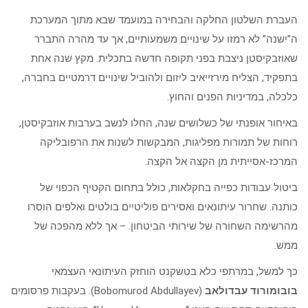
העברת השלטון החלקה והבחירה במועמד שבא מתוך המערכת
ה”ישנה” לא רמזו על שינויים משמעותיים, אך עד מהרה התברר
שאוזבקיסטן ניצבת בפני תקופה חדשה בתכלית. מקץ שנה אחת
בתפקיד, הצליח מירזייאיב ליזום ולהוביל שינויים דרמטיים בחברה,
כלכלה, במדיניות הפנים והחוץ.
באיחור אופנתי של כשלושים שנה, החלו לנשב בערבות אוזבקיסטן,
רוחות של תמורות מפליגות, המבקשות לשנות את הרפובליקה
המרכז-אסייתית מן הקצה אל הקצה.
ביטול עבודות כפייה בחקלאות, כולל בתחום הקטיף הכפוי של
כותנה. שחרור עיתונאים ואסירים פוליטיים בולטים ואלפים הוסרו
מהרשימה השחורה של שירותי הביטחון. – אך ללא מהפכה של
ממש.
כך למשל, במרתפי כלא בטשקנט הוחזק העיתונאי העצמאי
בובומורוד עבדולאב
(Bobomurod Abdullayev). בעקבות פרסומים