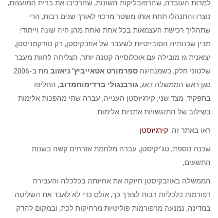
למרות העובדה, שהרפובליקות השונות, שהרכיבו את ברית המועצות,
נוצרו והתנהלו תחת אותו משטר מרכזי לאורך שנים רבות, הרי
שתהליך רכישת העצמאות בכל אחת ואחת מהן היה שונה וייחודי.
מבין שכנותיה הסובייטיות לשעבר של אוזבקיסטן, רק טורקמניסטן,
יצואנית גז מובילה עם אוכלוסייה קטנה יותר, הצליחה לחוות מעבר
שלטוני חלק, כשמנהיגה
ספרמורט אטאייביץ’ ניאזוב
מת ב-2006.
סגן ראש הממשלה דאג,
גורבנגולי ברדימוחמדוב
, החליפו
בתפקיד. מצד שני, קירגיזסטן הענייה, עברה שתי מהפכות אלימות
בשילוב של התנגשויות אתניות אלימות.
ראו באתר זה:
קירגיזסטן
שכנה נוספת, טג’יקיסטן, עברה מלחמת אזרחים קשה בשנות
התשעים,
הממשלה באוזבקיסטן חיזקה את אחיזתה בכלכלה והעבירה
רפורמות כלכליות רבות לצורך כך, אולם כדי לא לאבד את השליטה
במדינה, נמנעה מרפורמות פוליטיות מרחיקות לכת, ובמקום להדק