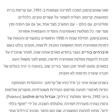
מאז שאוזבקיסטן הפכה למדינה עצמאית ב-1991, עם קריסת ברית
המועצות, קרימוב הצליח לשמור על קשרים טובים, כלכליים
ופוליטיים, עם כולם – עם המערב מצד אחד, אך גם עם רוסיה וסין
מצד שני. כל מפלגות האופוזיציה והמדיה העצמאית אסורות
באוזבקיסטן. תחילת שנות ה-1990 התאפיינו במעצרים והכאות של
דמויות אופוזיציה תחת האשמות כוזבות. לדוגמה, אוזבקי בולט בשם
איברהים בורייב
נעצר בחודש מארס אותה שנה, לאחר שהכריז על
תכנית להקמת מפלגת אופוזיציה חדשה, ממש לפני משאל העם
במארס, ומעט לאחר מכן נעצר בורייב שוב, בטענה כי היה בעלים של
חברה שיצרה תרופות לא חוקיות.
בשנים שבאו אחר כך גדל כוחו של קרימוב. ההתנגדות הצטמקה
הודות לאיסורי תנועה ופרסום הטרדות משטרתיות, מעצרים ואלימות.
ביוני 1992, מייסד מפלגת ‘בירליק’,
עבדול כרים פולטוב
(Pulatov)
נרצח בצורה מעוררת תמיהה. גולגולתו הוצבה, על ידי “תוקף בלתי
ידוע”, מחוץ לתחנת המשטרה, שם הוא נחקר. מנהיג ‘בירליק’ אחר