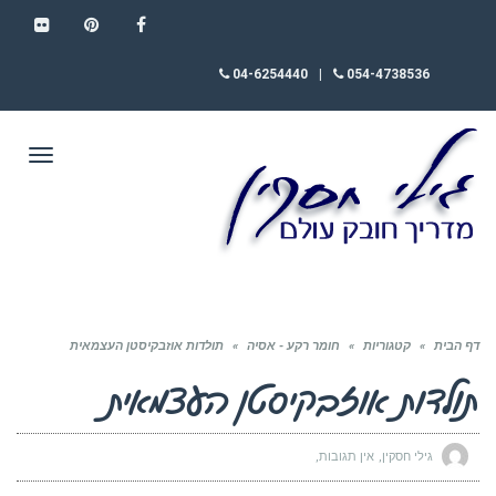
FLICKR
PINTEREST
FACEBOOK
04-6254440
|
054-4738536
תפריט
דף הבית
»
קטגוריות
»
חומר רקע - אסיה
»
תולדות אוזבקיסטן העצמאית
תולדות אוזבקיסטן העצמאית
גילי חסקין
אין תגובות