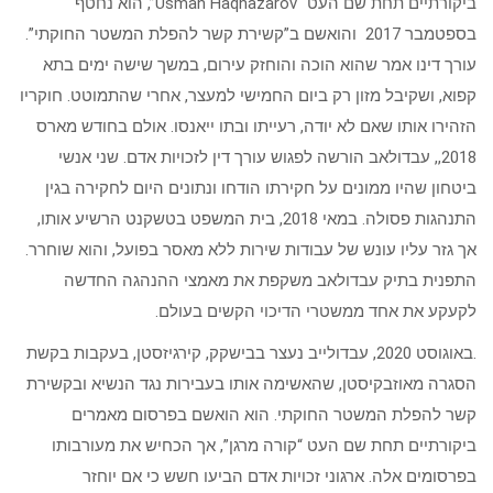
ביקורתיים תחת שם העט “Usman Haqnazarov”, הוא נחטף
בספטמבר 2017 והואשם ב”קשירת קשר להפלת המשטר החוקתי”.
עורך דינו אמר שהוא הוכה והוחזק עירום, במשך שישה ימים בתא
קפוא, ושקיבל מזון רק ביום החמישי למעצר, אחרי שהתמוטט. חוקריו
הזהירו אותו שאם לא יודה, רעייתו ובתו ייאנסו. אולם בחודש מארס
2018,, עבדולאב הורשה לפגוש עורך דין לזכויות אדם. שני אנשי
ביטחון שהיו ממונים על חקירתו הודחו ונתונים היום לחקירה בגין
התנהגות פסולה. במאי 2018, בית המשפט בטשקנט הרשיע אותו,
אך גזר עליו עונש של עבודות שירות ללא מאסר בפועל, והוא שוחרר.
התפנית בתיק עבדולאב משקפת את מאמצי ההנהגה החדשה
לקעקע את אחד ממשטרי הדיכוי הקשים בעולם.
.באוגוסט 2020, עבדולייב נעצר בבישקק, קירגיזסטן, בעקבות בקשת
הסגרה מאוזבקיסטן, שהאשימה אותו בעבירות נגד הנשיא ובקשירת
קשר להפלת המשטר החוקתי. הוא הואשם בפרסום מאמרים
ביקורתיים תחת שם העט “קורה מרגן”, אך הכחיש את מעורבותו
בפרסומים אלה. ארגוני זכויות אדם הביעו חשש כי אם יוחזר