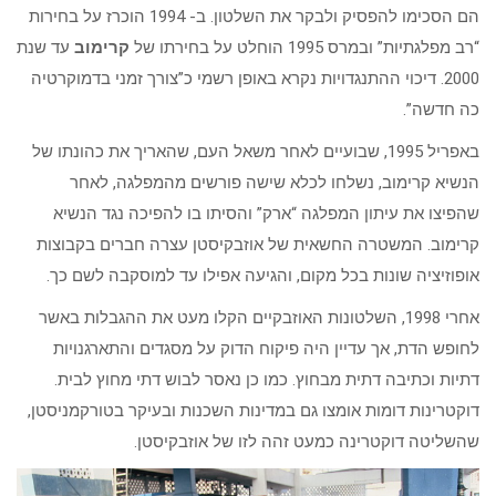
הם הסכימו להפסיק ולבקר את השלטון. ב- 1994 הוכרז על בחירות
“רב מפלגתיות” ובמרס 1995 הוחלט על בחירתו של
קרימוב
עד שנת
2000. דיכוי ההתנגדויות נקרא באופן רשמי כ”צורך זמני בדמוקרטיה
כה חדשה”.
באפריל 1995, שבועיים לאחר משאל העם, שהאריך את כהונתו של
הנשיא קרימוב, נשלחו לכלא שישה פורשים מהמפלגה, לאחר
שהפיצו את עיתון המפלגה “ארק” והסיתו בו להפיכה נגד הנשיא
קרימוב. המשטרה החשאית של אוזבקיסטן עצרה חברים בקבוצות
אופוזיציה שונות בכל מקום, והגיעה אפילו עד למוסקבה לשם כך.
אחרי 1998, השלטונות האוזבקיים הקלו מעט את ההגבלות באשר
לחופש הדת, אך עדיין היה פיקוח הדוק על מסגדים והתארגנויות
דתיות וכתיבה דתית מבחוץ. כמו כן נאסר לבוש דתי מחוץ לבית.
דוקטרינות דומות אומצו גם במדינות השכנות ובעיקר בטורקמניסטן,
שהשליטה דוקטרינה כמעט זהה לזו של אוזבקיסטן.