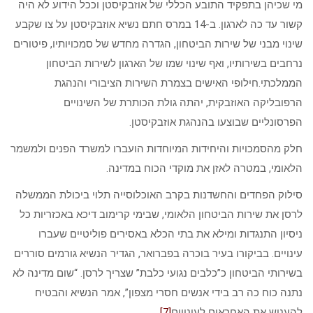
מי שכיהן בתפקיד התובע הכללי של אוזבקיסטן וככל הידוע לא היה
קשור עד כה לארגון. ב-14 במרס חתם נשיא אוזבקיסטן על צו שקבע
שינוי מבני של שירות הביטחון, הגדרה מחדש של סמכויותיו, פיטורים
נרחבים בשירותיו, ואף שינוי שמו של הארגון לשירות הביטחון
הממלכתי.חילופי האישים בצמרת השירות הציבורי והנהגת
הרפובליקה האוזבקית, יהתה גולת הכותרת של השינויים
הפרסונליים שבוצעו בהנהגת אוזבקיסטן.
חלק מהסמכויות והיחידות המיוחדות הועברו למשרד הפנים ולמשמר
הלאומי, במטרה לאזן את מוקדי הכוח במדינה.
סילוק הפחדים והחשדנות בקרב האוכלוסייה תלוי ביכולת הממשלה
לרסן את שירות הביטחון הלאומי, שבימי קרימוב דיכא באכזריות כל
ניסיון התנגדות ומילא את בתי הכלא באסירים פוליטיים שעברו
עינויים. בביקורו בעיר בוכרה בפברואר, הגדיר הנשיא גורמים סוררים
בשירותי הביטחון כ”כלבים נגועי כלבת” שצריך לרסן. “שום מדינה לא
נתנה כוח כה רב בידי אנשים חסרי מצפון”, אמר הנשיא והבטיח
להעניש את האחראים לעינויים
[7]
.