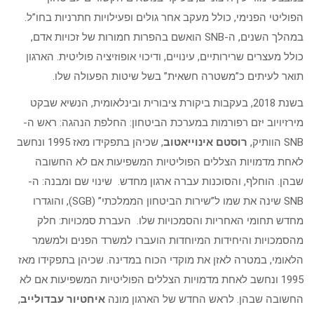
הפוליטי הפנימי, כולל מעקב אחר גולים ופעילויות חתרניות בחו”ל. ​
במהלך השנים, ה-SNB הואשם בהפרות חמורות של זכויות אדם,
כולל מעצרים שרירותיים, עינויים, ודיכוי אופוזיציה פוליטית. הארגון
תואר לעיתים כ”משטרה חשאית” בשל שיטות הפעולה שלו. ​
בשנת 2018, בעקבות ביקורת ציבורית ובינלאומית, הנשיא שבקט
מירזיויוב יזם רפורמות במערכת הביטחון: החלפת הנהגה: ראש ה-
SNB הוותיק,
רוסטם אינוייאטוב
, שכיהן בתפקידו מאז 1995 ונחשב
לאחת מדמויות הצללים הפוליטיות המשפיעות אם לא החשובה
שבהן. הוחלף, והסוכנות עברה ארגון מחדש. ​ שינוי שם ומבנה: ה-
SNB שינה את שמו ל”שירות הביטחון הממלכתי” (SGB), והוגדרו
מחדש תחומי האחריות והסמכויות שלו. ​ העברת סמכויות: חלק
מהסמכויות והיחידות המיוחדות הועברו למשרד הפנים ולמשמר
הלאומי, במטרה לאזן את מוקדי הכוח במדינה. ​שכיהן בתפקידו מאז
1995 ונחשב לאחת מדמויות הצללים הפוליטיות המשפיעות אם לא
החשובה שבהן. לראש החדש של הארגון מונה
איחטיור עבדולייב
,