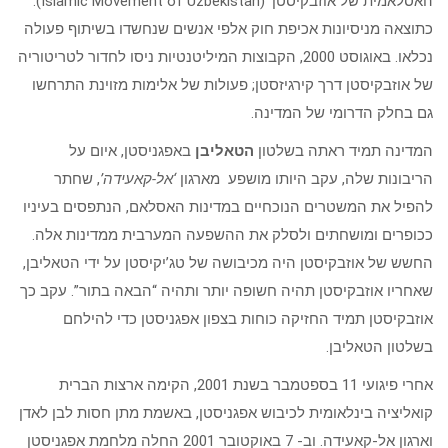
האסלאמית של אוזבקיסטן’ (Islamic Movement of Uzbekistan).
כתוצאה מניסיונות אכיפת חוק אלפי אנשים שנחשדו בשיתוף פעולה
נכלאו. באוגוסט 2000, הקבוצות המיליטנטיות ניסו לחדור לטריטוריה
של אוזבקיסטן דרך קירגיזסטן; פעולות של אלימות מזוינת התרחשו
גם בחלק הדרומי של המדינה.
המדינה תמיד ראתה בשלטון
הטאליבן
באפגניסטן, איום על
הריבונות שלה, עקב היותו מושפע מארגון
‘אל-קאעידה’
, שחתר
להפיל את המשטרים הנוכחיים במדינות האסלאם, הנתפסים בעיניו
ככופרים ומושחתים ולסלק את ההשפעה המערבית ממדינות אלה.
החשש של אוזבקיסטן היה מכיבושה של טג’יקיסטן על ידי הטאליבן,
שאחריו אוזבקיסטן תהיה חשופה יותר ותהיה “הבאה בתור”. עקב כך
אוזבקיסטן תמיד החזיקה כוחות בצפון אפגניסטן כדי להילחם
בשלטון הטאליבן.
אחרי פיגועי 11 בספטמבר בשנת 2001, הקימה ארצות הברית
קואליציה בינלאומית לכיבוש אפגניסטן, באשמת מתן חסות לבן לאדן
וארגון אל-קאעידה. וב- 7 באוקטובר 2001 החלה מלחמת אפגניסטן