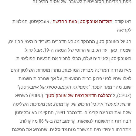
מפת המדינות הסובייטיות לשעבר, של אסיה התיכונה
ראו קודם:
תולדות אוזבקיסטן בעת החדשה
; אוזבקיסטן, המלצות
לקריאה
הטיול באוזבקיסטן, מתמקד מטבע הדברים בשרידיה מימי הביניים,
שצמחו כאן , עד הכיבוש הרוסי של המאה ה-19. אבל טיול
באוזבקיסטן לא יהיה שלם, מבלי להכיר את הבעיות הפוליטיות .
מאז נפרדה המדינה מברית המועצות, נותרו מוסדות השלטון זהים
לאלו שהיו לפני פרוק ברית המועצות, על אף שמרבית השמות
שונו. מהר מאד הפכה “
המפלגה הקומוניסטית של אוזבקיסטן
”
(CPUZ), ל”
מפלגה הדמוקרטית של אוזבקיסטן
” (PDPU) כשהיא
יורשת למעשה את כל הרכוש של קודמתה, את מערכות השליטה
שלה ואת מנהיגה קרימוב. בדצמבר 1991, התקיימו באוזבקיסטן
הבחירות הראשונות לנשיאות. קרימוב זכה ב-% 86 מהקולות.
מתחרהו היחידי היה המשורר
מוחמד סליח.
שהנהיג את מפלגת