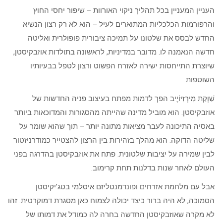
העניין המעניין בכל תהליך ניקוי האורוות – שיפור יחסי החוץ
והרפורמות הכלכליות המתוארים לעיל – הוא לא רק רצון הנשיא
החדש לבסס את שלטונו על תמיכה ציבורית פופולרית ואליטה
חדשה הנאמנה לו. מדובר במדיניות, לראשונה בתולדות אוזבקיסטן,
שיוצרת התייחסות ישירה לאזרח הפשוט ורצון לטפל בבעיותיו
השוטפות.
שַׁוְקַת מִירְזִיּוֹיֶיב הפך לדמות מפתח בעיצוב פניה החדשות של
אוזבקיסטן. הוא מוביל מדינה שהייתה מהסגורות והמדוכאות ביותר
באסיה התיכונה לעבר מציאות מתונה יותר – תוך שהוא שומר על
שליטה הדוקה. הוא מהלך בזהירות בין הרצון להצטייר כמודרניזטור
לבין שמירה על יציבות שלטונית. פתח את אוזבקיסטן בהדרגה בפני
העולם לאחר שנות בדלנות תחת קרימוב.
אבל עם מלחמת אזרחים ופונדמנטליזם איסלמי בטג’יקיסטן
הסמוכה, לא היה ברור כיצד יכולה לצמוח כאן מסגרת דמוקרטית. זהו
לא מקרה שאוזבקיסטן החדשה בחרה לה כמודל את דמותו של