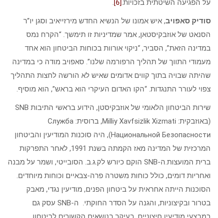
על הפגיעה השיטתית בזכויות.
[6]
.
סודיק סאפויב
, איש אמונו של הנשיא החדש מירזייאיב וסגן יו”ר
הסנאט של אוזבקיסטאן, אמר שמדיניות זו תימשך. “הקרח נמס
במדינה הזאת”, הסביר, “ניקוי אורוות בכוחות הביטחון הוא אחד
מעמודי התווך של תהליך הרפורמה שלנו”. סאפויב מודה כי במדינה
שהיתה שבויה בתוך קווים אדומים שאיש לא הורשה לחצות התהליך
צפוי לעורר התנגדות. “הקו האדום העיקרי הוא בראש”, הוא מוסיף.
שירות הביטחון הלאומי של אוזבקיסטן, הידוע בראשי התיבות SNB
(באוזבקית: Milliy Xavfsizlik Xizmati, ברוסית: Служба
Национальной Безопасности), היה סוכנות המודיעין והביטחון
המרכזית של המדינה מאז הקמתה בשנת 1991, לאחר התפרקות
ברית המועצות.​ה-SNB הוקם כיורש לק.ג.ב. הסובייטי, ושמר על מבנה
ואחריות דומים, כולל כוחות משטרה פרה-צבאיים וכוחות מיוחדים. ​
הסוכנות הייתה אחראית על ביטחון הפנים, מודיעין נגדי, מאבק
בטרור ובקיצוניות, והגנה על הסדר החוקתי. ​ ה-SNB עסק גם
במבצעי מודיעין חיצוניים, בעיקר בנושאים הקשורים לביטחון