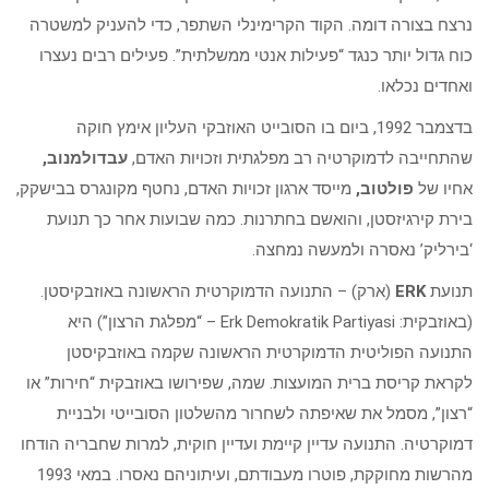
נרצח בצורה דומה. הקוד הקרימינלי השתפר, כדי להעניק למשטרה
כוח גדול יותר כנגד “פעילות אנטי ממשלתית”. פעילים רבים נעצרו
ואחדים נכלאו.
בדצמבר 1992, ביום בו הסובייט האוזבקי העליון אימץ חוקה
שהתחייבה לדמוקרטיה רב מפלגתית וזכויות האדם,
עבדולמנוב,
אחיו של
פולטוב,
מייסד ארגון זכויות האדם, נחטף מקונגרס בבישקק,
בירת קירגיזסטן, והואשם בחתרנות. כמה שבועות אחר כך תנועת
‘בירליק’ נאסרה ולמעשה נמחצה.
תנועת
ERK
(ארק) – התנועה הדמוקרטית הראשונה באוזבקיסטן.
(באוזבקית: Erk Demokratik Partiyasi – “מפלגת הרצון”) היא
התנועה הפוליטית הדמוקרטית הראשונה שקמה באוזבקיסטן
לקראת קריסת ברית המועצות. שמה, שפירושו באוזבקית “חירות” או
“רצון”, מסמל את שאיפתה לשחרור מהשלטון הסובייטי ולבניית
דמוקרטיה. התנועה עדיין קיימת ועדיין חוקית, למרות שחבריה הודחו
מהרשות מחוקקת, פוטרו מעבודתם, ועיתוניהם נאסרו. במאי 1993