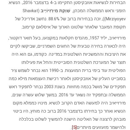
הבחירות לנשיאות אוזבקיסטן התקיימו ב-4 בדצמבר 2016,. הנשיא
הזמני וראש הממשלה המכהן,
שַׁוְקַת מִירְזִיּוֹיֶיב
(Shavkat
Mirziyoyev)), זכה בבחירות ברוב של 88.6%. נחשב אדריכל של
תקופת המעבר שלאחר שלטונו הארוך של איסלאם קרימוב.
מירזייאיב, יליד 1957, מהנדס חקלאות במקצועו, בעל תואר דוקטור,
היה לכאורה בחירה טבעית של החוגים השמרניים, שביקשו לקיים
את היציבות וההמשכיות השלטונית במדינה. כקודמו, גם הוא היה
תוצר של המערכת השלטונית הסובייטית והחל את פעילותו
הפוליטית עוד בימי ברית המועצות. ב-1990 הוא נבחר לשמש ציר
בסובייט העליון של אוזבקיסטן ולאחר רכישת העצמאות מילא כמה
תפקידים של מושל בכמה מחוזות. בשנת 2003 נבחר לתפקיד ראש
הממשלה ובתפקיד זה נשאר עד 2016. במשך שלוש עשרה שנים,
מירזייאיב היה למעשה האדם הקרוב לנשיא. מינויו כממלא מקום
הנשיא ואחר כך בחירתו בדצמבר 2016 ברוב כה מוחץ, היו ביטוי
מובהק לרצונה של האליטה הישנה להמשיך לשלוט בכלכלה
ולהישמר מזעזועים מיותרים
[5]
.