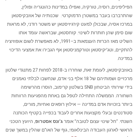
הפיליפינים, רוסיה, טורקיה, ואפילו במדינות כהונגריה ופולין,
שהתרברבו בעבר במשטרן הדמוקרטי. שכנותיה של אוזבקיסטאן
במרכז אסיה, שבכולן למעט קירגיזיסטאן יש משטר רודני, לא מראות
שום סימן שהן חותרות לשינוי. קזחסטאן, שבראשה עומד אותו
השליט מאז הכרזת העצמאות ב–1991, לא מאפשרת לשום אופוזיציה
להתקיים, וטג’יקיסטאן וטורקמניסטאן אף הגבירו את אמצעי הדיכוי
במדינה.
באוזבקיסטאן, לעומת זאת, שוחררו ב-2018 לפחות 27 מתנגדי שלטון
מרכזיים ושמותיהם של 18 אלף בני אדם, שנחשבו לבלתי נאמנים
בידי שירותי הביטחון SNB בשלטון קרימוב, הוסרו מהרשימה
השחורה. הממשלה התחילה לטפל גם באחת מהפגיעות הרווחות
ביותר בזכויות אדם במדינה — אילוץ רופאים ואחיות, מורים,
סטודנטים ובעלי מקצועות אחרים לעבוד בכפייה בקטיף הכותנה
השנתי. “חל שינוי עצום לטובה” אומר
ג’ונס אסטרופ
, היועץ הטכני
הראשי לארגון העבודה הבינלאומי, גוף של האו”ם שהלין במשך שנים