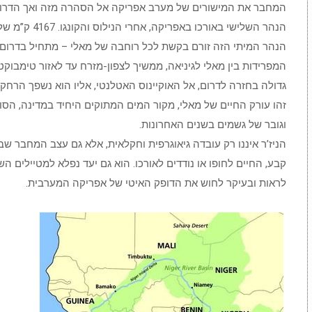
המחבר את המישורים של מערב אפריקה אל הסהרה מזה ואך הדרום 
הנהר השלישי באורכו באפריקה, אחרי הנילוס והקונגו. 4167 ק”מ של רצועה רטובה.
הנהר המיתי הזה זורם בקשת לכל רוחבה של מאלי – מתחיל בדרום
המפרידות בין מאלי לגיניאה, ממשיך לצפון-מזרח עד לאזור טימבוק
גדולה בחזרה לדרום, אל האוקיינוס האטלנטי, אליו הוא נשפך הרחק 
זהו עורק החיים של מאלי, מקור המים המתוקים היחיד במדינה, הסו
וגובר של גשמים בשנים האחרונות.
הניז’ר איננו רק עובדה גיאוגרפית וחקלאית, אלא גם עצב המחבר שבט
קבע, החיים לחופו או נודדים לאורכו. הוא גם יעד נפלא למטיילים הש
לראות ובעיקר לחוש את הדופק האיטי של אפריקה המערבית.