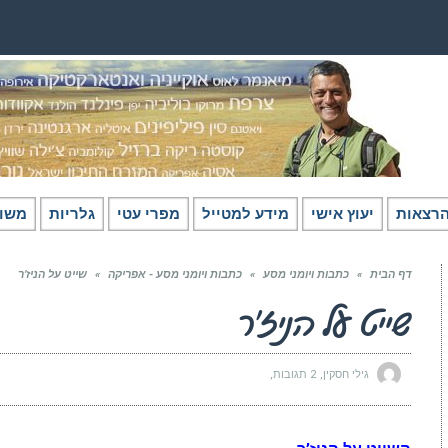
רצאות
יעוץ אישי
מידע למטייל
מפרי עטי
גלריות
משו
דף הבית
»
כתבות ויומני מסע
»
כתבות ויומני מסע - אפריקה
»
שייט על הניז’ר
שייט על הניז’ר
גילי חסקין
2 תגובות