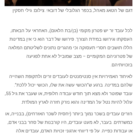
דגם של הטאג מאהל, בכפר הגלובלי של דובאי. צילום: גילי חסקין
לכל עובד זר יש פטרון מקומי (בן/בת הלאום), האחראי על הבאתו,
העסקתו וגירושו במידת הצורך. פירושו של דבר הוא כי אין במדינות
הללו תושבים חסרי תעסוקה וכי מהגרים נתונים לשליטתם המלאה
של פטרוניהם המקומיים – מצב שמוביל לא אחת לפגיעה
בזכויותיהם.
לאיחוד האמירויות אין סנטימנטים לעובדים זרים ולתקופת השהייה
שלהם במדינה. ברגע ש”הכושי עשה את שלו, הכושי יכול ללכת”.
עובד שפוטר ולא מצא תוך חודש עבודה חלופית, או שעבר את גיל 55,
עלול להיות נטל על המדינה והוא נזרק חזרה לארץ המולדת.
הזרים עובדים בשכר נמוך ביותר (יחסית לשכר האזרחים), בבנייה, או
כמשרתים. בעבר, לא מעט עובדים, היו קורבנות של סחר בבני אדם,
או עבודות כפייה. על פי דיווחי ארגוני זכויות האדם, עובדים אלה