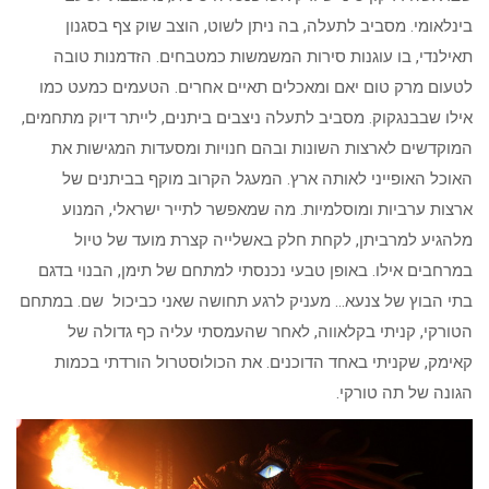
בינלאומי. מסביב לתעלה, בה ניתן לשוט, הוצב שוק צף בסגנון
תאילנדי, בו עוגנות סירות המשמשות כמטבחים. הזדמנות טובה
לטעום מרק טום יאם ומאכלים תאיים אחרים. הטעמים כמעט כמו
אילו שבבנגקוק. מסביב לתעלה ניצבים ביתנים, לייתר דיוק מתחמים,
המוקדשים לארצות השונות ובהם חנויות ומסעדות המגישות את
האוכל האופייני לאותה ארץ. המעגל הקרוב מוקף בביתנים של
ארצות ערביות ומוסלמיות. מה שמאפשר לתייר ישראלי, המנוע
מלהגיע למרביתן, לקחת חלק באשלייה קצרת מועד של טיול
במרחבים אילו. באופן טבעי נכנסתי למתחם של תימן, הבנוי בדגם
בתי הבוץ של צנעא… מעניק לרגע תחושה שאני כביכול שם. במתחם
הטורקי, קניתי בקלאווה, לאחר שהעמסתי עליה כף גדולה של
קאימק, שקניתי באחד הדוכנים. את הכולוסטרול הורדתי בכמות
הגונה של תה טורקי.