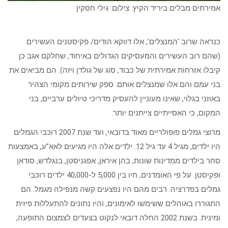
אמירתים מבלים ביריד הקיץ. צילום: גילי חסקין
כנראה שרוב ‘המנצלים’, אלו דווקא הודים/ פקיסטנים העשירים
(שהם רוב העשירים והמעסיקים הגדולים באיחוד, שחלקם אגב כן
קיבלו אזרחות אמירתית של כבוד, סוג של גולדן ויזה). הם מביאים את
בני עמם והם אלו שמנצלים אותם. ספק שירותים מקומי הצהיר
באוזני בגלוי, שאינו מעוניין להעסיק מדריכי טיולים ערביים, בני
המקום, כי האסייתיים צייתנים יותר.
מרוצי גמלים פופולריים מאוד בדובאי, ועד שנת 2007 רוכבי הגמלים
היו ילדים, מגיל 4 עד גיל 12. ילדים אלה היו מגיעים לאא”ע, באמצעות
סחר בילדים ממדינות שונות, בהן איראן, אפגניסטן, בנגלדש, סודאן
ופקיסטן. על פי האומדנים, חיו בין 5,000 ל-40,000 ילדים רוכבי
גמלים בפדרציה. רבים מהם היו נפצעים קשה מנפילה מגמל. הם
התגוררו באוהלים ששימשו לאימונים, והיו נתונים להתעללות פיזית
ומינית. בשנת 2002 החלה דובאי לנקוט בצעדים לצמצום התופעה,