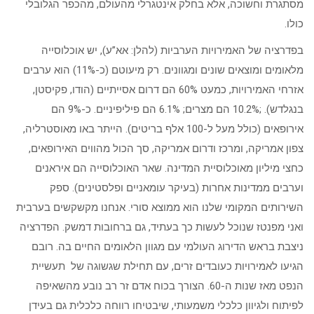
מסתגרת וחשוכה, אלא בחלק אינטגרלי מהעולם, מהכפר הגלובלי
כולו.
בפדרציה של האמירויות הערביות (להלן: אא”ע), יש אוכלוסייה
מלאומים ומוצאים שונים ומגוונים. רק מיעוטם (כ-11%) הוא ערבים
אזרחי האמירויות, כמעט 60% הם דרום אסייתיים (הודו, פקיסטן,
בנגלדש). ;10.2% הם מצרים; 6.1% הם פיליפיניים. כ-9% הם
אירופאים (כולל מעל ל-100 אלף בריטים). הייתר באו מאוסטרליה,
צפון אמריקה, ומרכז ודרום אמריקה, סך הכול מהווים האירופאים,
כחצי מיליון מאוכלוסיית המדינה. שאר האוכלוסייה הם איראנים
וערבים ממדינות אחרות (בעיקר עומאניים ופלסטינים). ספק
השירותים המקומי שלנו הוא ממוצא סורי. אנחנו מקשקשים בערבית
ואני מפנטז שנוכל לעשות כך בעתיד, גם ברחובות דמשק. הפדרציה
ניצבת בראש הדירוג העולמי עם מגוון הלאומים החיים בה. רובם
הגיעו לאמירויות כעובדים זרים, עם תחילת שגשוגה של תעשיית
הנפט מאז שנות ה-60. הצורך בכוח אדם זר רב נובע מהשאיפה
לפיתוח ולגיוון כלכלי משמעותי, שיבטיחו רווחה כלכלית גם בעידן