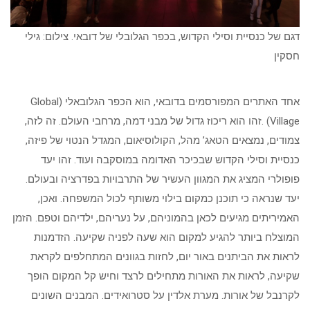
דגם של כנסיית וסילי הקדוש, בכפר הגלובלי של דובאי. צילום: גילי
חסקין
אחד האתרים המפורסמים בדובאי, הוא הכפר הגלובאלי (Global
Village) .זהו הוא ריכוז גדול של מבני דמה, מרחבי העולם. זה לזה,
צמודים, נמצאים הטאג’ מהל, הקולוסיאום, המגדל הנטוי של פיזה,
כנסיית וסילי הקדוש שבכיכר האדומה במוסקבה ועוד. זהו יעד
פופולרי המציג את המגוון העשיר של התרבויות בפדרציה ובעולם.
יעד שנראה כי תוכנן כמקום בילוי משותף לכול המשפחה. ואכן,
האמיריתים מגיעים לכאן בהמוניהם, על נעריהם, ילדיהם וטפם. הזמן
המוצלח ביותר להגיע למקום הוא שעה לפניה שקיעה. הזדמנות
לראות את הביתנים באור יום, לחזות בגוונים המתחלפים לקראת
שקיעה, לראות את האורות מתחילים לרצד וחיש קל המקום הופך
לקרנבל של אורות. מערת אלדין על סטרואידים. המבנים השונים