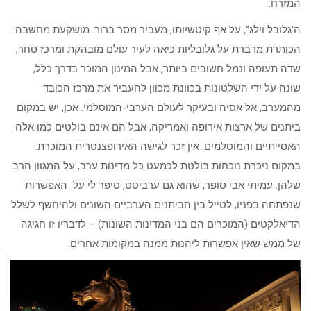
המזרח.
ה’גלובל וילג”, על אף קיטשיותו, מעביר מסר ברור. מושקעת מחשבה.
הכותרת מדברת על גלובליות כיאה לעיר עולם מובהקת ומרכז סחר,
שדה תעופה ונמל חשובים ביותר, אבל המינון המוכר בדרך כלל,
שונה על ידי השלטונות בכוונת מכוון להעביר את מרכז הכובד
מהמערב, אל אסיה ובעיקר לעולם הערבי-המוסלמי. אכן, יש במקום
ביתנים של ארצות אירופה ואמריקה, אבל הם אינם בולטים כמו אלה
האסייתיים והמוסלמים. אין זכר לגישה האירופצנטרית המוכרת.
במקום ניכרת נוכחות בולטת לכמעט כל מדינות ערב, על המגוון הרב
שלהן. עמיתי אבי סופר, שהוא גם ערביסט, סיפר לי על האפשרות
שנפתחה בפניו, לטייל בין הביתנים הערביים השונים ולהיחשף לשלל
הדיאלקטים (המוכרים הם בני המדינות השונות) – לדבריו זו חגיגה
של ממש שאין אפשרות ליהנות ממנה במקומות אחרים.