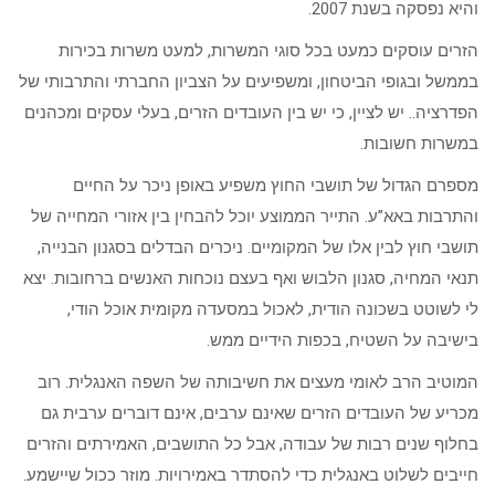
והיא נפסקה בשנת 2007.
הזרים עוסקים כמעט בכל סוגי המשרות, למעט משרות בכירות
בממשל ובגופי הביטחון, ומשפיעים על הצביון החברתי והתרבותי של
הפדרציה.. יש לציין, כי יש בין העובדים הזרים, בעלי עסקים ומכהנים
במשרות חשובות.
מספרם הגדול של תושבי החוץ משפיע באופן ניכר על החיים
והתרבות באא”ע. התייר הממוצע יוכל להבחין בין אזורי המחייה של
תושבי חוץ לבין אלו של המקומיים. ניכרים הבדלים בסגנון הבנייה,
תנאי המחיה, סגנון הלבוש ואף בעצם נוכחות האנשים ברחובות. יצא
לי לשוטט בשכונה הודית, לאכול במסעדה מקומית אוכל הודי,
בישיבה על השטיח, בכפות הידיים ממש.
המוטיב הרב לאומי מעצים את חשיבותה של השפה האנגלית. רוב
מכריע של העובדים הזרים שאינם ערבים, אינם דוברים ערבית גם
בחלוף שנים רבות של עבודה, אבל כל התושבים, האמירתים והזרים
חייבים לשלוט באנגלית כדי להסתדר באמירויות. מוזר ככול שיישמע.