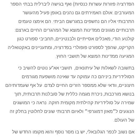
הפדרציה פזורות עשרות כנסיות) ואף בגישה ליברלית בבתי הספר
המעורבים. אולם האמירתים גם נהנים באופן פעיל מהעושר
התרבותי אליו הם נחשפים במגרשם הביתי. הם אימצו טעמים
תרבותיים מגוונים ממדינות המוצא של המהגרים החיים בארצם:
קולנוע הודי, מאכלים אסייתיים ולבנטיניים, תחביבי ספורט כגון
הקריקט, שהפך לספורט פופולרי בפדרציה, ומתעניינים באקטואליה
המגיעה ממדינות המוצא של תושבי החוץ.
בתשובה לשאלות של עיתונאים, תושבי אא”ע נוטים להשיב כי
הסולידריות ביניהם כה עמוקה עד שאינה מושפעת מגורמים
חיצוניים, וודאי שלא ממספר הזרים החיים לצדם. על אף שעמדותיהם
בנושא מורכבות, ניכרת מגמה כללית של סובלנות תרבותית, תוך
שמירה על סולידריות קהילתית מקומית חזקה. נראה כי המושגים
הנוגעים ל״מאזן דמוגרפי״ ולאיום תרבותי שונים לחלוטין בחלק זה
של העולם.
אם נשוב לכפר הגלובאלי, יש בו מסר נוסף והוא מקומו החדש של