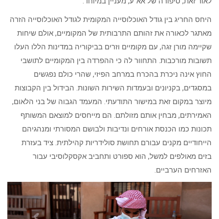
לאור זאת, סיפורה של אא”ע, מעניין במיוחד.
היחס החריג בין גודל האוכלוסייה המקומית לגודל האוכלוסייה הזרה
מאתגר לכאורה את זהותם התרבותית של המקומיים, אולם שיחות
שקיימה מורן זגה, עם מקומיים וזרים בביקוריה במדינות הללו העלו
תשובות מורכבות. התחוור לה כי ההפרדה בין המקומיים לתושבי
החוץ אינה ניכרת בהכרח במרחב הפיזי, שהרי כולם נפגשים
במסגדים, בקניונים ובעמדות השירות השונות. הבידול בין הקבוצות
מיוצר במקום זאת במישור התודעתי. המעמד הגבוה של בני הלאום,
האמירתים, מבחין אותם מזולתם. הם מייחסים למוצאם המשותף
תכונות כמו הכנסת אורחים ונדיבות ולבושם המסורתי ומנהגיהם
הייחודיים מקנים עבורם תחושת סולידריות קהילתית. ציד בעזרת
בזים מאולפים למשל, הוא ספורט ותחביב אקסקלוסיבי עבור
האזרחים הערביים.