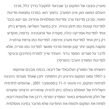
מעניין עיצובו של המקום כך שבניגוד למקובל בדרך כלל, מרכז
העולם המוצג כאן, אינו המערב. נהפוך הוא. במרכז נמצאות מדינות
האזור, סביבן מדינות ערב ומדינות מוסלמיות אחרות, עם ייצוג נכבד
למדינות קטנות כמו תימן וכווית, ורק במעגל השלישי, מוקדש ביתן
אחד למדינות אמריקה כולה, מקנדה ועד ארגנטינה. בדומה, מוקדש
רק ביתן אחד למדינות מערב אירופה. למדינות כמו צרפת וגרמניה
מוקצה מקום יותר קטן ופחות מרכזי מאשר למדינה כמו סוריה, שלא
לדבר על מצרים. המסר ברור: העתיד שייך למזרח (התיכון) ובעיקר
למדינות המפרץ הערבי (הפרסי).
ראשיתו של הפארק הגלובאלי של דובאי, בכמה מבנים שהוקמו
ב-1997 ומאז המקום והרעיון רק התפתח. יתכן שאחד מגורמי ההנעה
לפיתוח המקום, היו פיגועי ה-11 בספטמבר 2001 , שהוסיפו לתדמית
השלילית של האסלם בעולם. ניתן להניח, שהאירוע הרצחני ומקורם
של חלק מהחוטפים באזור המפרץ הפרסי, דרבן את שלטונות דובאי,
לפתח את המקום ולטפח את התודעה שלא מדובר בפינה מוסלמית