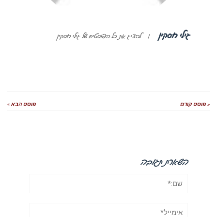
גילי חסקין
|
להציג את כל הפוסטים של גילי חסקין
« פוסט קודם
פוסט הבא »
השארת תגובה
שם:*
אימייל*