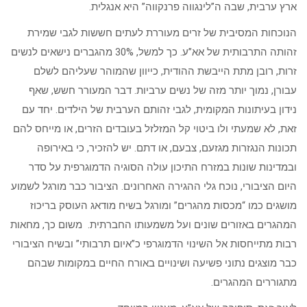
ארץ ערבית, שבה ה”לינגווה פרנקווה” היא אנגלית.
הנוכחות המסיבית של זרים מעוררת לעתים חששות לגבי שמירת
זהותה התרבותית של אא”ע. כך למשל, 30% מהגברים נישאים לנשים
זרות, רובן מתת הייבשת ההודית, כייוון שהמוהר שעליהם לשלם
עבורן, נמוך יותר מזה של נשים ערביות. דבר המעורר חשש, שאף
נידון בעיתונות המקומית, לגבי זהותם הערבית של הילדים. יחד עם
זאת, לא שמעתי ולו ביטוי קל המזלזל בעובדים הזרים, או מייחס להם
תכונות הנגזרות מגזעם, צבעם, או דתם. יש להזכיר, כי באירופה
ובמדינות שונות במזרח התיכון עולה הסוגיה הדמוגרפית על סדר
היום הציבורי, נוכח גלי ההגירה האחרונים. הציבור כבר מורגל לשמוע
מושגים כמו “מכסות מהגרים” ומורגל בשיח מודאג העוסק בריכוז
המהגרים באזורים שונים ועל משמעותו החברתית. משום כך, מחאות
רבות מתייחסות אל השינוי הדמוגרפי כ”איום תרבותי” ובשיח הציבורי
כבר מוצגים נתוני פשיעה ושינויים באורח החיים במקומות שבהם
מתגוררים המהגרים.