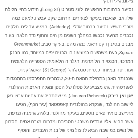
צילום: גילי חסקין
נסיעה ברחובות הראשיים. לונג סטריט (Long St), הידוע בחיי הלילה
שלו. אבן שואבת בעיקר לצעירים. הרחוב שקט עכשיו, למעט כמה
מוכרי חשיש. נסיעה ברחוב אדלי (Adderley), המגיע עד לים. חלקים
נכבדים מהעיר נכבשו במהלך השנים מן הים והחוף נדד הלאה. בעיר
מבנים בסגנון ויקטוריאני. כמה מהם, בעיקר סביב
Greenmarket
Square
,
כעת משמשים כמוזיאונים. מבנים יפים במיוחד, כמו הבנק
המרכזי, הכנסייה הלותרנית, הגלריה הלאומית הספרייה הלאומית
ועוד, יפה במיוחד כנסיית סנט ג’ורג’ (St George) האנגליקנית,
שנבנתה מאבן בתחילת המאה ה-20, שכמריה התפרסמו בהתנגדות
לאפרטהייד. גרג מצביע על פסלו של הספן ומגלה הארצות ההולנדי,
יאן ואן ריבק
(Jan van Riebeeck), מי שהתחיל את אחיזת ארצו כאן.
ליישוב ההולנדי, שנקרא בהולנדית קאפסטאד (עיר הכף), הגיעו
מתיישבים אירופאים נוספים, בעיקר מהולנד, בלגיה, גרמניה וצרפת,
אשר הביאו אליו עבדים משבטי הסביבה ומדרום-מזרח אסיה. חסרונן
של נשים במושבה הביא לניצול מיני של בנות העבדים, והוסיף