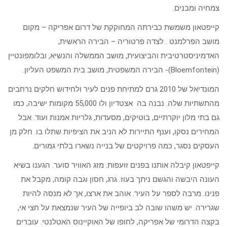
צמחיה ומבנים.
קייפטאון משמשת כבירתה המחוקקת של דרום אפריקה – מקום
מושב הפרלמנט . לצדה פרטוריה – הבירה הראשית,
האדמיניסטרטיבית והביצועית, מושב הממשלה והנשיא, ובלומפונטיין
(Bloemfontein)- הבירה המשפטית, מושב בית המשפט העליון.
המונדיאל של 2010 גרם למתיחת פנים לעיר ולחידוש חלקים נרחבים
מהתשתיות שלה. נבנה בה אצטדיון ולו 55,000 מקומות ישיבה, כמו
גם בתי מלון יוקרתיים, בוטיקים, מסעדות, גלריות אמנות ועוד. אבל
המחירים נסקו, וענף התיירות לא הניב את הציפיות שתלו בו. חלק מן
העסקים נסגר, כמה פרויקטים של בנייה נשארו בלתי גמורים.
קייפטאון קיבלה אותנו בפנים זועפות. מזג האוויר סוער. הגענו בשיא
העונה היבשה והגשם ניתך בעוז. גרג, חסון וגבה קומה, מקבל את
פנינו. מרבה לספר על העיר. אוהב את ארצו, אך לא מנסה להיות
שגרירה. יש משהו שובה לב ביופייה של העיר שנמצאת על חצי אי,
בקצה הדרומי של אפריקה, לחופו של האוקיינוס האטלנטי. עוברים