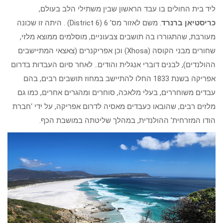
ליד בית החולים בו עבד הראשון שבין משתילי הלב בעולם,
כריסטיאן ברנרד
. משם לאזור מס’ 6 (District 6) . היתה זו שכונה
מעורבת, שהתגוררו בה תושבים צבעוניים, מוסלמים ממוצא מלזי,
שחורים מבני הקוסה (Xhosa) וכן אפריקנרים (צאצאי המתיישבים
ההולנדים), לבנים דוברי אנגלית והודים.. לאחר סיום העבדות בדרום
אפריקה בשנת 1833 החלו להתיישב במחוז תושבים רבים, בהם
עבדים משוחררים, בעלי מלאכה, סוחרים ומהגרים אחרים, כמו גם
מלזים רבים, שהובאו כעבדים מאסיה לדרום אפריקה, על ידי ‘חברת
הודו המזרחית’ ההולנדית, במהלך שליטתה במושבת הכף.