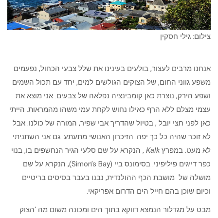
צילום: גילי חסקין
אנחנו מרבים לעצור, בולעים בעינינו את שלל צבעי הכחול, נפעמים
משפע גווני החום, של הצוקים הגולשים למים, יחד עם תכול השמים
ושפע הירק, נוצרת כאן קומבינציה נפלאה של צבעים. אני מוצא את
עצמי מצלם ללא הרף כאילו נחוש לקחת עמי משהו מהמראות. הייתי
כאן לפני חצי יובל , בטיול שהדריך אבי שפיר, המורה של כולנו. אבל
לא זוכר שהיה כל כך יפה. הזיכרון האנושי מתעתע. גם אני השתניתי
לא מעט. במפרץ
Kalk
, הנקרא על שם סלעי הגיר הנחשפים בו, בנוי
כפר דייגים פיליפיני. בסימונס ביי (Simon’s Bay), הנקרא על שם
מושלה של מושבת הכף ההולנדית, נבנו בעבר בסיסים בריטיים
וכיום שוכן בהם חייל הים הדרום אפריקאי.
מבט על מגדלור הנמצא דווקא בתוך הים ומכונה משום מה ‘הצוק