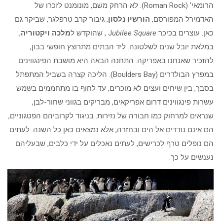
הרומאי’ (Roman Rock). לא הרחק משם, מונומנט לזכרו של
האדמירל המפורסם,
הורשיו נלסון
, גיבור קרב טרפלגר, שביקר גם
כאן. עוצרים בכיכר J
ubilee Square
, שהוקדש ל
מלכה ויקטוריה
,
במלאת יובל שנים לשלטונה. ליד הבתים מתרוצץ חופשי בבון,
להזכיר שאנחנו באפריקה. התחנה הבאה היא מושבת הפינגווינים
במפרץ הבולדרים (Boulders Bay). הליכה קצרה בשביל המתפתל
בסבך, בין שיחים ועצים לא מוכרים, עד לחוף בו מתחממים בשמש
עשרות פינגווינים דרום אפריקאים, מבריקים בגווני שחור-לבן,
שנראים למרחוק כמו חבורה של נזירות. בניגוד לקרוביהם הפטגוניים,
הם אינם נודדים אל הים ובחזרה, אלא נמצאים כאן כל השנה. לעתים
הם נופלים טרף לכרישים, לעתים נאכלים על ידי כלבים, שבעליהם
נענשים על כך.