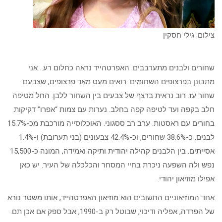
צילום: גילי חסקין
שחורים ולבנים מתערבבים. האפרטהייד נראה כחלום רע. אני
מתבונן בפרצופים השחומים. רואים מעט מאד פרצופים, שצבעם
שחור עז. רוב נראית ברצף של צבעים בין השחור ללבן. החל מטיפה
חלב בקפה ועד לטיפה קפה בחלב. נערות עם צמות “אפרו” דקיקות.
בחורים עם ראסטות. ערב רב ססגוני. האוכלוסייה מורכבת מכ-15.7%
לבנים, כ-38.6% שחורים, וכ-42.4% צבעונים (בני תערובת) ו-1.4%
אסייתים. בין הלבנים קהילה יהודית ותיקה ואמידה, המונה כ-15,500
נפש ולה השפעה ניכרת בחיי המסחר והכלכלה של העיר. יש כאן
אפילו מוזיאון יהודי.
אחד המוזיאוניים החשובים הוא מוזיאון האפרטהייד, אותו משטר נורא
של הפרדה, אפליה ודיכוי, שבוטל רק ב-1990, אבל ספק אם אכן תם.