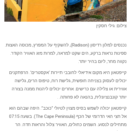
צילום: גילי חסקין
נכנסים למלון רדיסון (Radison), להשקיף על המפרץ, מכוסה האצות.
ספינות נראות ברקע, הים שקט למראה, למרות מזג האוויר הקודר.
נקווה מחר, ליום בהיר יותר.
קייפטאון היא מקום אידיאלי לחובבי תיירות ‘אקסטרים’. הרפתקנים
יכולים לעסוק בצניחה חופשית, גלישת רוח, טיפוס הרים, גלישה
אווירית או צלילה עם כרישים. אחרים יכולים ליהנות ממנה בצורה
יותר קונבנציונלית, בהנאה לא פחותה. .
קייפטאון יכולה לשמש בסיס מצוין לטיולי “כוכב”. היפה שבהם הוא
אל חצי האי הדרומי של הכף (The Cape Peninsula). בשעה 07:15
מתחילים לנסוע. השמים כחולים, האוויר צלול והראות חדה. הר