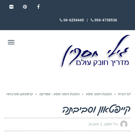
FLICKR
PINTEREST
FACEBOOK
04-6254440
|
054-4738536
תפריט
דף הבית
»
כתבות ויומני מסע
»
כתבות ויומני מסע - אפריקה
»
קייפטאון וסביבתה
קייפטאון וסביבתה
גילי חסקין
2 תגובות