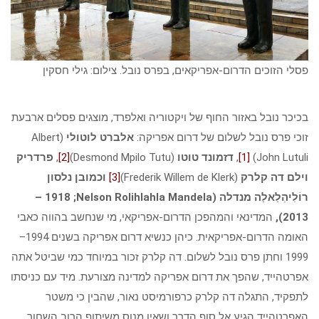
פסלי הזוכים הדרום-אפריקאים, בפרס נובל. צילום: גילי חסקין
בכיכר נובל באזור החוף של ויקטוריה ואלפרד, מוצגים פסלים ארבעת
זוכי פרס נובל לשלום של דרום אפריקה:
אלברט לוטולי
(Albert
John Lutuli)
[1]
,
דזמונד טוטו
(Desmond Mpilo Tutu)
[2]
,
פרדריק
וילם דה קלרק
(Frederik Willem de Klerk)
[3]
וכמובן נלסון
רוֹלִיהְלַאלַה מנדלה (
Nelson Rolihlahla Mandela
; ‏1918 –
2013),
המדינאי והמהפכן הדרום-אפריקאי, מי שנחשב בהווה כאבי
האומה הדרום-אפריקאית. כיהן כנשיא דרום אפריקה בשנים 1994–
1999 וחתן פרס נובל לשלום. דה קלרק זכור במיוחד כמי שביטל אתה
אפרטהייד, שהפך את דרום אפריקה למדינה מצורעת. מיד עם כניסתו
לתפקיד, התגלה דה קלרק כרפורמיסט נאור, שהבין כי משטר
האפרטהייד הגיע אל סוף הדרך ושאין מנוס משיתוף הרוב השחור