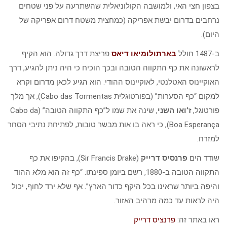
בצפון חצי האי, ולמושבה הקולוניאלית שהשתרעה על פני שטחים
נרחבים בדרום יבשת אפריקה (כמחצית משטח דרום אפריקה של
היום).
ב-1487 חולל
בארתולומיאו דיאס
פריצת דרך גדולה. הוא הקיף
לראשונה את כף התקווה הטובה ובכך הוכיח כי היה ניתן להגיע, דרך
האוקיינוס האטלנטי, לאוקיינוס ההודי. הוא הגיע לכאן מדרום וקרא
למקום “כף הסערות” (בפורטוגלית Cabo das Tormentas), אך מלך
פורטוגל,
ז’ואו השני
, שינה את שמו ל”כף התקווה הטובה” (Cabo da
Boa Esperança), כי ראה בו אות מבשר טובות, לפתיחת נתיבי הסחר
למזרח.
שודד הים
פרנסיס דרייק
(Sir Francis Drake), בהקיפו את כף
התקווה הטובה ב-1880, רשם ביומן ספינתו: “כף זה הוא מלא ההוד
והיפה ביותר שראינו בכל היקף כדור הארץ”. אף שלא ירד לחוף, יכול
היה לראות עד כמה מרהיב האזור.
ראו באתר זה:
פרנציס דרייק