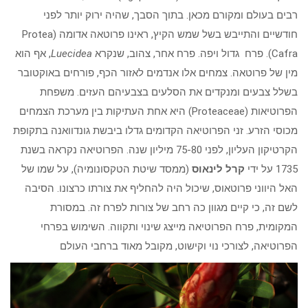
רבים בעולם ומקורם מכאן. בתוך הסבך, שהיה ירוק יותר לפני
חודשיים והתייבש בשל שמש הקיץ, ראינו פרוטאה אדומה (Protea
Cafra). פרח גדול ויפה. פרח אחר, צהוב, שנקרא
Luecidea
, אף הוא
מין של פרוטאה. צמחים אלו אנדמים לאזור הכף, פורחים באוקטובר
בשלל צבעים ומנקדים את הסלעים בצבעיהם העזים. משפחת
הפרוטיאות (Proteaceae) היא אחת העתיקות בין מערכת הצמחים
מכוסי הזרע. זני הפרוטיאה הקדומים גדלו ביבשת גונדוואנה בתקופת
הקרטיקון העליון, לפני 75-80 מיליון שנה. הפרוטיאה נקראה בשנת
1735 על ידי
קרל לינאוס
(ממסד שיטת הטקסונומיה), על שמו של
האל היווני פרוטאוס, שיכול היה להחליף את צורתו כרצונו. הסיבה
לשם זה, כי קיים מגוון כה רחב של צורות לפרח זה. במסורת
המקומית, פרח הפרוטיאה מייצג שינוי ותקווה. השימוש בפרחי
הפרוטיאה, לצורכי נוי וקישוט, מקובל מאוד ברחבי העולם