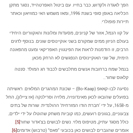
הפך לאגדה ולקדוש, כבר בחייו. עם ביטול האפרטהייד, נסגר מתקן
הכליאה באופן סופי בשנת 1996, ומאז משמש האי כמוזיאון וכאתר
תיירות פופולרי.
על קוו הנמל, אזור של קניונים, מסעדות ומלונות והאקווריום היחידי
בעולם הניזון ממים שמקורם בשני אוקיינוסים שונים. בנוסף לדגים
הרבים, זו הזדמנות לראות את הפינגווין האפריקאי ומעט מהפאונה
הימית, של שני האוקיינוסים הנפגשים לא הרחק מכאן.
בנמל שמח ברחובות אנשים מתלבשים לכבוד חג המולד. סנטה
קלאוס שחור…
נסיעה לבו-קאאפ (Bo-Kaap) – שכונת המהגרים המלאים. ראשיתה
בפועלים שהובאו לכאן מאינדונזיה, מלזיה וסרילנקה (אז ציילון), החל
מ-1658, על ידי ‘חברת הודו המזרחית’ ההולנדית. שורות של בתים
צבעוניים, בגוונים רועשים, כמו קוביות משחק שהוטלו על ידי ילדים;
כולל מסגד עתיק, מטיפוס מלזי. נשים לבושים בצ’אדור שחור
[5]
.
אומרים שהגברים לבושים כאן בכובעי “פאס” (טרבוש) אדומים
[6]
.