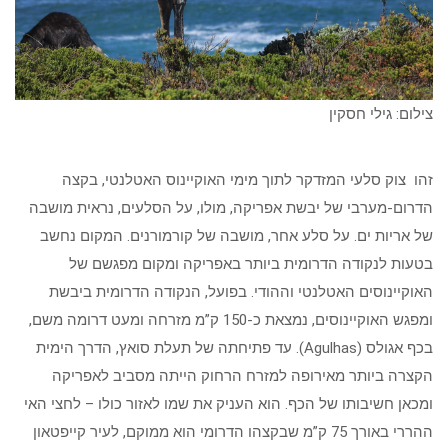
צילום: גילי חסקין
זהו צוק סלעי המזדקר לתוך מימי האוקיינוס האטלנטי, בקצה
הדרום-מערבי של יבשת אפריקה, מולו, על הסלעים, נראית מושבה
של אריות ים. על סלע אחר, מושבה של קורמורנים. המקום נחשב
בטעות לנקודה הדרומית ביותר באפריקה ומקום מפגשם של
האוקיינוסים האטלנטי וההודי. בפועל, הנקודה הדרומית ביבשת
ומפגש האוקיינוסים, נמצאת כ-150 ק”מ מזרחה ומעט דרומה משם,
בכף אגולס (Agulhas). עד פתיחתה של תעלת סואץ, הדרך הימית
הקצרה ביותר מאירופה למזרח הרחוק הייתה מסביב לאפריקה
ומכאן חשיבותו של הכף. הוא העניק את שמו לאזור כולו – לחצי האי
ההררי באורך 75 ק”מ שבקצהו הדרומי הוא ממוקם, לעיר קייפטאון