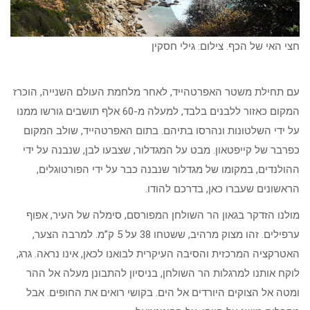
חצי האי של הכף. צילום: גילי חסקין
עם תחילת משטר האפרטהייד, לאחר מלחמת העולם השנייה, הוכרז
המקום כאזור ללבנים בלבד, למעלה מ-60 אלף תושבים גורשו ממנו
על ידי השלטונות ונהרסו בתיהם. בתום האפרטהייד, שולב המקום
כפרבר של קייפטאון. מבט על המגדלור, שצבעו לבן, שנבנה על ידי
ההולנדים, במקומו של מגדלור שנבנה כבר על ידי הפורטוגלים,
הראשונים שעברו כאן, בדרכם להודו.
מולנו הזדקר בגאון הר השולחן המפורסם, סימלה של העיר, אפוף
ערפילים. זהו מצוק מרהיב, ששטחו 38 על 5 ק”מ. למרבה הצער,
האטרקציה המרכזית והסיבה העיקרית לבואנו לכאן, אינו נראה. גרג,
לוקח אותנו למרגלות הר השולחן, בניסיון להתבונן מעלה אל ההר
ומטה אל הצוקים היורדים אל הים. בקושי רואים את החופים. אבל