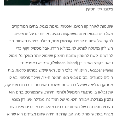
צילום: גילי חסקין
שוטטות לאורך קוו המים. יאכטות עוגנות בנמל, בתים המזדקרים
מעל הים ובבואותיהם משתקפות במים., אריות ים על הרציפים,
להקה של שחפים לבנים. קורמורן אחד, הבולט בצבעו השחור. הר
השולחן מתגלה לפתע. לא במלוא הדרו, אבל מספיק זקוף כדי
להרשים. קשה להאמין שגובה המצוק שממול יותר מאלף מ’. ממול
נראה בקושי האי רובן (Robeen Island), שנקרא באפריקנס
Robbeneiland
, היינו, ‘אי כלבי הים’. האי שימש כמתקן כליאה, בית
חולים למנודים ובסיס צבאי מאז המאה ה-17, ועיקר פרסומו בא לו
ממתקן הכליאה שפעל בו בשנות משטר האפרטהייד בדרום אפריקה,
עת נכלאו בו מתנגדי הממשל ולוחמי חירות, שהמפורסם בהם הוא
נלסון מנדלה
, גיבורה הלאומי של המדינה. מנדלה אינו רק מוצא
הערצה והזדהות של השחורים. רבים מהלבנים מדברים עליו כעת
מנהיג בעת שיעור קומה. הביקורת היחידה שהם מציינים היא שהוא