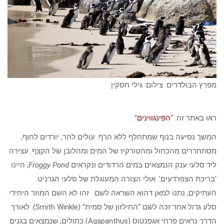
מפרץ הבולדרים. צילום: גילי חסקין
ראו באתר זה: “
הפינגווינים
“.
המשך נסיעה בנוף שמתחלף ללא הרף. עולים להר, יורדים לחוף,
מסתחררים מהכחול ומהטורקיז של המים ומהלובן של הקצף. עצירה
ליד סלעי ענק הנמצאים במים הרדודים ונקראים
Froggy Pond
, היינו
‘בריכת הצפרדעים’. אולי הצורה המעוגלת של סלעי הגרניט
העתיקים, נתנו למאן דהוא השראה לשם. זהו לא השם המוזר היחידי.
סלע גדול אחר זכה לשם “החילזון של סמית” (Smith Winkle). לאורך
הדרך נראים פרחי אגפנטוס (Agapanthus) כחולים, שנמצאים בגנים