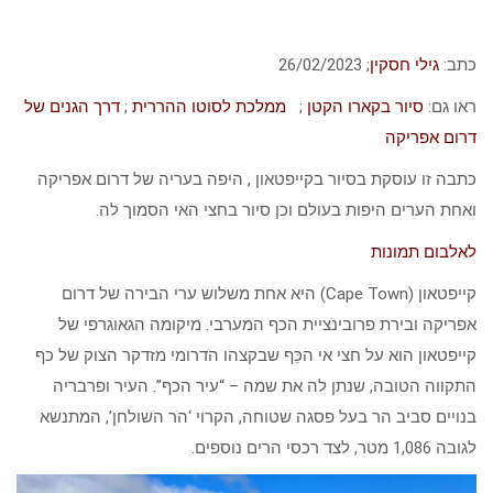
כתב:
גילי חסקין
; ‏‏26/02/2023
ראו גם:
סיור בקארו הקטן
;
ממלכת לסוטו ההררית
;
דרך הגנים של
דרום אפריקה
כתבה זו עוסקת בסיור בקייפטאון , היפה בעריה של דרום אפריקה
ואחת הערים היפות בעולם וכן סיור בחצי האי הסמוך לה.
לאלבום תמונות
קייפטאון (Cape Town) היא אחת משלוש ערי הבירה של דרום
אפריקה ובירת פרובינציית הכף המערבי. מיקומה הגאוגרפי של
קייפטאון הוא על חצי אי הכֵּף שבקצהו הדרומי מזדקר הצוק של כף
התקווה הטובה, שנתן לה את שמה – “עיר הכף”. העיר ופרבריה
בנויים סביב הר בעל פסגה שטוחה, הקרוי ‘הר השולחן’, המתנשא
לגובה 1,086 מטר, לצד רכסי הרים נוספים.