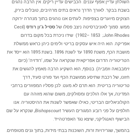
השולחן עדיין אפוף עננים. הכבישים עדיין ריקים. אין הרבה נהגים
בשבת בבקר. לאורך הדרך נראים בתים מרהיבים, טובלים בירק,
הצוקים מיוערים בצפיפות. לעתים אנו נוהגים בתוך מנהרה ירוקה
ממש. סמוך לאוניברסיטה ניצב פסלו של
ססיל ג’ון רודס
(Cecil
John Rhodes; ‏ 1853 –1902) שידו ניכרת בכל מקום בדרום
אפריקה. הוא היה איש עסקים בריטי ולימים כיהן כראש ממשלת
מושבת הכף, משנת 1890 עד לשנת 1896. בשנת 1895 הוא ייסד את
הטריטוריה הדרום אפריקאית שנקראה על שמו, ‘רודזיה’ (כיום
זימבבואה וזמביה). בנוסף, הוא השקיע הרבה מאמץ להגשים את
חזונו, של רכבת שתיסע ממושבת הכף ועד פורט סעיד, דרך
טריטוריה בריטית. הוא תרם לא מעט. לכן פסליו המפוזרים ברחבי
המדינה, אך אלו הולכים ומסולקים, משום שהוא מזוהה עם
הקולוניאליזם הבריטי, כאילו שאפשר לשנות את ההיסטוריה. אנו
חולפים על פני רובע המגורים העשיר
Bishopscourt
, שנקרא על שם
הבישוף האנגליקני, שיצא נגד האפרטהייד.
בהמשך, שגרירויות זרות, השוכנות בבתי מידות, בתוך גנים מטופחים.