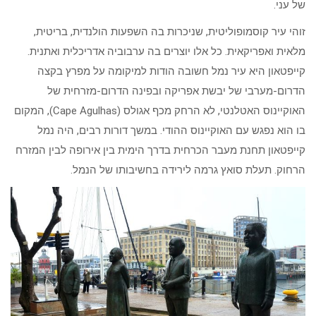
של עני.
זוהי עיר קוסמופוליטית, שניכרות בה השפעות הולנדית, בריטית,
מלאית ואפריקאית. כל אלו יוצרים בה ערבוביה אדריכלית ואתנית.
קייפטאון היא עיר נמל חשובה הודות למיקומה על מפרץ בקצה
הדרום-מערבי של יבשת אפריקה ובפינה הדרום-מזרחית של
האוקיינוס האטלנטי, לא הרחק מכף אגולס (Cape Agulhas), המקום
בו הוא נפגש עם האוקיינוס ההודי. במשך דורות רבים, היה נמל
קייפטאון תחנת מעבר הכרחית בדרך הימית בין אירופה לבין המזרח
הרחוק. תעלת סואץ גרמה לירידה בחשיבותו של הנמל.