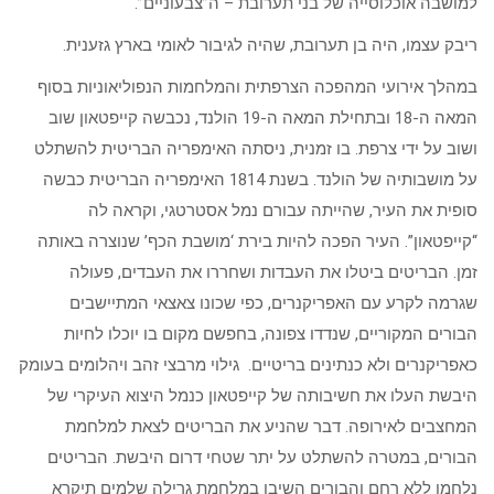
למושבה אוכלוסייה של בני תערובת – ה”צבעוניים”.
ריבק עצמו, היה בן תערובת, שהיה לגיבור לאומי בארץ גזענית.
במהלך אירועי המהפכה הצרפתית והמלחמות הנפוליאוניות בסוף
המאה ה-18 ובתחילת המאה ה-19 הולנד, נכבשה קייפטאון שוב
ושוב על ידי צרפת. בו זמנית, ניסתה האימפריה הבריטית להשתלט
על מושבותיה של הולנד. בשנת 1814 האימפריה הבריטית כבשה
סופית את העיר, שהייתה עבורם נמל אסטרטגי, וקראה לה
“קייפטאון”. העיר הפכה להיות בירת ‘מושבת הכף’ שנוצרה באותה
זמן. הבריטים ביטלו את העבדות ושחררו את העבדים, פעולה
שגרמה לקרע עם האפריקנרים, כפי שכונו צאצאי המתיישבים
הבורים המקוריים, שנדדו צפונה, בחפשם מקום בו יוכלו לחיות
כאפריקנרים ולא כנתינים בריטיים. גילוי מרבצי זהב ויהלומים בעומק
היבשת העלו את חשיבותה של קייפטאון כנמל היצוא העיקרי של
המחצבים לאירופה. דבר שהניע את הבריטים לצאת למלחמת
הבורים, במטרה להשתלט על יתר שטחי דרום היבשת. הבריטים
נלחמו ללא רחם והבורים השיבו במלחמת גרילה שלמים תיקרא