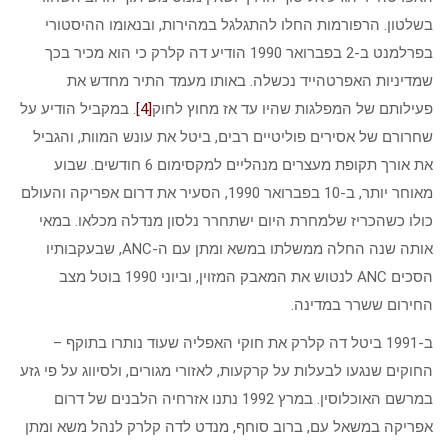
בשלטון. הרפורמות החלו להתגלגל במהירות, ובנאומו ההיסטורי
בפרלמנט ב-2 בפברואר 1990 הודיע דה קלרק כי הוא מכיר בכך
שמדיניות האפרטהייד נכשלה. באותו מעמד התיר מחדש את
פעילותם של המפלגות שהיו עד אז מחוץ לחוק
[4]
. במקביל הודיע על
שחרורם של אסירים פוליטיים רבים, ביטל את עונש המוות, והגביל
את אורך תקופת מעצרים מנהליים למקסימום 6 חודשים. שבוע
מאוחר יותר, ב-10 בפברואר 1990, הסעיר את דרום אפריקה והעולם
כולו כשהכריז שלמחרת היום ישתחרר נלסון מנדלה מכלאו. במאי
אותה שנה החלה ממשלתו במשא ומתן עם ה-ANC, שבעקבותיו
הסכים ANC לנטוש את המאבק המזוין, וביוני 1990 בוטל מצב
החירום ששרר במדינה.
ב-1991 ביטל דה קלרק את חוקי האפליה שעוד נותרו בתוקף –
החוקים שנגעו לבעלות על קרקעות, לאזורי מגורים, ולסיווג על פי גזע
במרשם האוכלוסין. במרץ 1992 נתנו אזרחיה הלבנים של דרום
אפריקה במשאל עם, ברוב סוחף, מנדט לדה קלרק לנהל משא ומתן