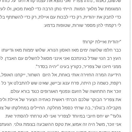
שלשום, כאמור, נהרג צפריר ואני מוצא את עצמו קורא תיגר על כוחו 
המוגזמת של מלאך המוות. הייתי נותן הרבה כדי לצאת מכאן, ולו לע
כדי לחבק את יהודית, רק כדי לבכות עם איילת, רק כדי להשתתף בלווי
לי רקמתי להן מספר שורות, שטופות בדמע:
“יהודית ואיילת יקרות!
כבר חלפו שלושה ימים מאז האסון הנורא. שלוש יממות מאז גדיעת
העץ רב הנוי שגדל בגינתכם ואני אינני מסוגל להשלים עם האבדן. 
ממני חיוכו של צפריר, כקורץ בעינו “יהיה בסדר”.
הידיעה המרה החזירה אותי באחת, אל היום השחור, ייקחנו האופל,
רקפת, כשמה כן היתה, פרח ענוג וביישן, שאינו שש להתבלט אך כל מב
זוכר את התחושה של הזעם ונפנוף האגרופים כנגד בורא עולם.
את צפריר הבוקר שלכם הכרתי ראשית כאחיה הצעיר של איילת ולימ
מקבילה ב’גולני’, בה שרתי כסמל מחלקה. החיילים במחלקתו של צפ
גלעד” יש יחס חיובי במיוחד לצפריר ואני לא טרחתי להסתיר זאת.
אני זוכר, משל היה זה אמש, את טקס ההשבעה בצומת גולני. הגעתם