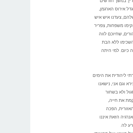
דין. במשך חודשים
דל אירוס הארגמן,
להם, צעדנו איש איש
קימו משפחות, צפריר
רים, שחיוכם לווה
השכימו ללא הבת
 כיום. למי היתה
תי ליהודית את הימים
א וגם אני, נישאנו
ול ולא בשחור
מת את חייה,
אזורית, הפכה
נרגיה הזאת איננו
ע לה.