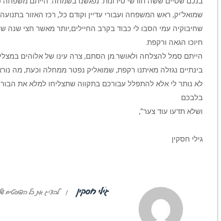
בנכם שסיים ששה חודשי טירונות. נפגשנו בשמחה. הייתם משפחה 
שמואל’יק, ראש המשפחה ועבורי עדיין וקודם כל, רכז האזור בתנועה, י
שחיבוקיה עמי הסבו לי כבוד בקרב החיילים,יותר מאשר חצי שנה ש
חיוכו הגאה ורקפת.
הייתם סמל להצלחה ולאושר.מן הסתם, צרה עינו של אלוהים במצליח
בינתיים נגזלה מאיתנו רקפת, שמואליק נפטר ממחלה וכעת, מה נורא,
לא נותר לי אלא להתפלל עבורכם בתקווה שתצליחו למלא את הבורו
בלבכם
ושלא תדעו עוד צער”,
גילי חסקין
גילי חסקין
|
להציג את כל הפוסטים של 