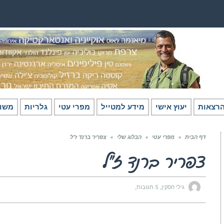
רצאות
יעוץ אישי
מידע למטייל
מפרי עטי
גלריות
משו
דף הבית
»
מפרי עטי
»
הבלוג שלי
»
צפריר ברנד ז”ל
צפריר ברנד ז”ל
גילי חסקין
5 תגובות