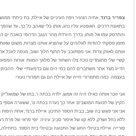
צפריר ברנד
, אחיה הצעיר ויפה העיניים של איילת, בת כיתתי ממוש
בתאונת דרכים. האופנוע עליו נהג, אותו כלי שאהב כל כך, עד שהפך 
והתרסק עמו אל מותו, בדרך היורדת מהר הנגב הדרומי בואכה ים ה
מזמן פסקתי להודות לאלוהים על שהוציא אותנו מצרות, משום שאותו
אותנו לאותן צרות. אני מסתובב על החוף הלוך ושוב, מנסה לעכל א
קשיי שלי מתגמדים נוכח צלו השחור של מלאך המוות. אורות המסעד
הדייג מצד אחר משתברים להם במי הים וגם בדמעותיי שלי. ההבזקי
בעצמה: כמה מתמרורי חייה של איילת הם גם תמרורי נעורי.
אני זוכר אותה כאילו היה זה אמש, ילדה בכתה ו’, בתו של שמואל’יק 
הקיץ של תנועת המושבים. אחר כך נערה בכתה ט’, ששערה אסוף ב
אני אני פוגש בה שוב, בבית הספר התיכון. איילת ברנד, אחת היפות 
ללא כחל ושרק, ללא קוו של איפור סביב עיניה. יופי פראי של פרח ר
פורייה. איילת בטיולי החוג של התנועה ובטיולי בית הספר. בתחילה,