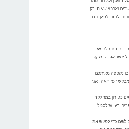
של השטן ועל חריצותו
שרים וארבע שעות, רק
ה, ולחזור לכאן. בצר
ו חסרת התוחלת של
לכל אשר אפנה נשקף
 בו נקטפה מאיתכם
קש יופי רואהו. אני
ים כטירון במחלקה
ריר ידעו ש”לסמל
 לשם כדי לפגוש את