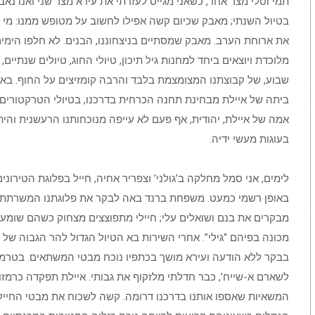
תמי וטלי מצד אחד, כשאני מגייס לעזרתי את עירא מצד שני ואנו נא
בטיול השנתי; מאבק שכיום קשה אפילו לחשוב על מטופש ממנו: מי י
את ארוחת הערב. מאבק שמסתיים בניצחוננו, הבנים. לא חלפו הימים
מלוכדת ויוצאים ביחד למחנות גיל תיכון, טיולי החוג, טיולים שנתיים, 
שבוע, של קבוצתנו המצומצמת בלבד והרבה קומזיצים על החוף. באו
ביתה של איילת מבחינת תחנה הכרחית בדרכנו, בטיולי הטרקטורים,
אמה של איילת, יהודית, אף פעם לא עייפה מנוכחותנו הרעשנית והי
בעוגות מעשי ידיה.
לימים, אני סמל מחלקה ב’גולני’ וצפריר אחיה, חייל בפלוגת הטירונים
באופן רשמי כמעט. משפחת ברנד באה לבקר את פלוגתנו המשרתת בא
מבקרים את בנם ושואלים עלי; חיילי מתפוצצים מצחוק כשהם שומע
מכונה בפיהם “גילי”. אחרי השירות בא הטיול הגדול להר הגבוה של סי
בבקר ללא הודעה ועירא מושך בכתפיו נוכח מבטי המשתאים. בטרמפ
לשארם א-שייח’, כבר חדלתי מלזקוף את גבותי. איילת תפקדה כרמזו
המשאיות שאספו אותנו בדרכנו דרומה. קשה לשכוח את מבטי החיילי