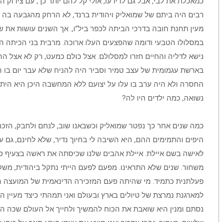
כמאכלת את לבי, אבל גם לו ידעו, אולי קל להם יותר כך, עם צידוק ה
רבים היה ביתם של שמואליק ויהודית ברנד, לא הרחק מהגבעה בה ג
מעין תחנת חובה בדרכי הביתה לכפר ביל”ו,. אך השנים עושות את ש
במסלולו הטבעי ודומה שהפצעים העלו ארוכה. מרבית בני הכיתה ה
נישא לדליה והחיים חזרו למסלולם. אצל כולם כמעט, רק לא אצל ההו
בארשת עגמומית של עצב טמיר וסביר היה להניח שלא עבר יום בו 
החסרה ולא היה ערב בו עלו על יצועם ללא המחשבה היכן היא היתה
נשואה, כמה ילדים היו לה?
כמה שנים אחר כך נפטר שמואליק וכשבאנו שוב, לנחם ולחבק, הזכר
היפים והתמימים ההם, היא השיבה לי בחיוך נדיר, שלא לחינם, גם עיר
לאישה בשם איילת. איילת אהבים שלנו שכיסתה את ראשה בצעיף סג
משחור. שנים שלא התראינו. מפעם לפעם הייתי נתקל ביהודית, משק
פעלתנית כתמיד. מי שהיתה פעם המזכירה הדינאמית של המועצה ה
למארגנת נמרצת של טיולים בארץ ובעולם ואני תמהתי כיצד מעיין הא
נסתם ומנין היא שואבת את הכוח להמשיך ולחייך אל העולם שכה הר