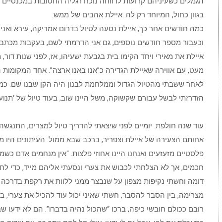
הגמלים כשעיניהם קרועות לרווחה נוכח רגליה החטובות במכנסיים ק
בגוון כחול, המיוחד רק לה. איילת אהבים של ממש.
כמה חודשים אחר כך, איילת נסעה לטיול בדרום אמריקה, עירא ואני
וכעבור מספר חודשים נוספים, גם אני הדרמתי לשם, בעקבות מכתביה
איילת את מאירי ויחד הקימו בית בגבעת ישעיהו, אז, לפני שנות דור, 
מעט, עם אווירה שאיילת הגדירה כ”אנו באנו ארצה”. אחד המקומות
לאחר ששבתי מהטיול הגדול וממלחמת לבנון היה הקן שבנו שם. כמ
הזדרזתי לבשל עבורם שקשוקה, משל היינו שוב, בעוד טיול של ‘תנוע
עוד שנה חולפת. יומיים לפני שיצאתי להדריך טיול למצרים, התנגשה
אחותם הצעירה של איילת וצפריר, ברכב שבא ממול. העיתונים היו מ
פלסטיים מזעזעים ואנחנו היינו אחוזי פלצות. “אין מנחמים אדם כשמת
חכמים, אך לא הצלחתי לכבוש את צערי ונסעתי אליהם מייד, כדי לחב
דומה וחשתי נקיפות מצפון על שנבצר ממני ללוות את רקפת בדרכה 
מצרימה, בין הסבר להסבר, חשתי שאיני יכול עוד להכיל את צערי, 
רובם ככולם חובשי כיפה, ברכו “שהכול נהיה בדברו”. הם לא ידעו