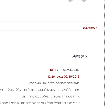
« פוסט קודם
5 תגובות
מנדלבאום
REPLY
06/10/2013 בשעה 12:26
כואב הלב. אבל הכי חשוב שאין משתכחין.
צפריר ז"ל היה במחלקה של ההוא מבית לחם הגלילית ושל ניב פל
אחרי ששה חודשי טירונות אלא ממש בהתחלה.
אחרי שלב ב 6 חודשי מסלול סיימנו עם יריב ויוסי גז הדפוק אחרי מסע מבית הספר למכ"ים בכרמיאל לתל-פאחר.