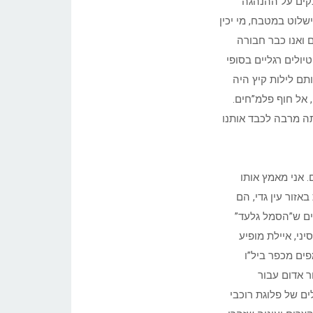
בקים על ההנהגה
שלוט במטבח, מי יכין
 ואנו כבר חבורה
טיולים רגליים בסופי
תם לילות קיץ היה
 אל חוף פלמ”חים.
תה מרבה לכבד אותנו
. אני מאמץ אותו
זור עין גדי, הם
ים ש”הסמל גלעד”
ני, איילת מופיע
ים מכפר ביל”ו
ר אדום עבור
ם של פלוגת רוכבי