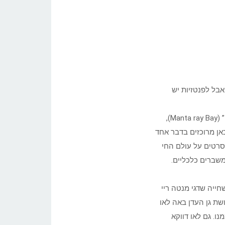
בל לפנטזיות יש
כתבתי את השורות הללו, כולי נרגש ממלון מפנק בשם “מָנטה רֶיי ביי” (Manta ray Bay),
כאן מרוכזים בדבר אחד
 סרטים על עולם החי
משברים כלכליים.
ייה שדגי מנטה ריי
שת גן העדן באה לאו
ו. גם לאו דווקא