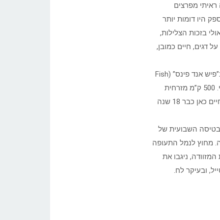
 ראיתי מפרצים
פק היו דומות יותר
אולי בזכות הצלילות,
ל דגים, חיים כמובן,
הגעתי לכאן במקרה. כבר שנים שאני מתכנן לבקר את טובה ונבות ב”פיש אנד פינס” (Fish
‘n Fins) , מועדון הצלילה שהקימו באי פלאו (Palau), שבים הפיליפיני. 500 ק”מ מזרחית
לפיליפינים. טובה עמדה על כך, שבדרך לפלאו אבקר גם ביאפ. הם חיים כאן כבר 18 שנה
 (Yap) שבאיי מיקרונזיה, בטיסה השבועית של
ה. מחוץ לנמל התעופה
המזוודה, ניגבו את
ל, ובעיקר לח.