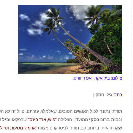
צילום: ביל אקר, יאפ דיוורס.
כתב:
גילי חסקין
תודתי נתונה לכול האנשים הטובים, שאלמלא עזרתם, טיול זה לא היה
ונבות ברונובסקי
ממועדון הצלילה
“פיש, אנד פינס”
שבפּלָאוּ
וביל 
שארחו אותי ברוחב לב. תודה לניסו קדם מצוות
‘אדמה-מסעות וטיולי