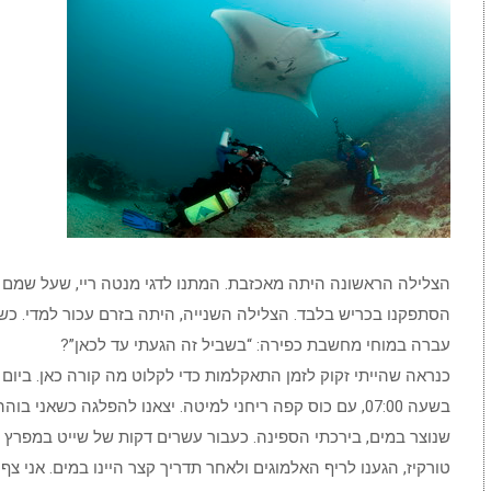
הצלילה הראשונה היתה מאכזבת. המתנו לדגי מנטה ריי, שעל שמם 
הסתפקנו בכריש בלבד. הצלילה השנייה, היתה בזרם עכור למדי. כש
עברה במוחי מחשבת כפירה: “בשביל זה הגעתי עד לכאן”?
כנראה שהייתי זקוק לזמן התאקלמות כדי לקלוט מה קורה כאן. ביו
בשעה 07:00, עם כוס קפה ריחני למיטה. יצאנו להפלגה כשאני 
שנוצר במים, בירכתי הספינה. כעבור עשרים דקות של שייט במפרץ שכ
טורקיז, הגענו לריף האלמוגים ולאחר תדריך קצר היינו במים. אני צ