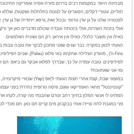
מבחינת היופי. במקומות רבים בדרום מזרח אסיה ואמריקה התיכונה
חוליים, עטורי דקלים, הסוגרים על לגונות כחלחלות ושקטות, שללא ס
לפנטזיה שלנו על גן עדן טרופי. ובכול זאת, גרסא ייחודית של גן עדן. 
אולי בזכות השירות, אולי בזכותה עובדה שכולם מדברים כאן אך ורק ע
כאילו אין משבר כלכלי, כאילו אין איראן. רק הם ושונית האלמוגים.
ומי אני שאתווכח?
במוצאי שבת, קצת אחרי חצות הגעתי ליָאפּ
“קונטיננטל” מהאי האמריקאי גוּאָם, פיסה טרופית נהדרת בפני עצמ
המתינו לי אנשי המלון בחיוך רחב וטרם שהבנתי מה קורה, לקחו את 
פני במגבת לחה וציידו אותי בבקבוק מים קרים חם כאן. חם מכדי לטיי