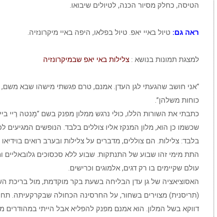
הטיסה, כחלק מסיור הכנה, לטיולים שיבואו.
ראה גם:
טיול באיי יאפ. טיול בפלאו, היפה באיי מיקרונזיה.
למצגת תמונות בנושא :
צלילות באי יאפ שבמיקרונזיה
“אני חושב שהגעתי לגן העדן. אמנם, טרם פגשתי מישהו שבא משם, א
כוחות משלהן”.
שכשמו כן הוא, מלון המנקז אליו צוללים בלבד. הנופשים המגיעים ל
בלבד: צלילות. הם צוללים, מדברים על צלילות ובערב רואים בוידיאו
התת מימי זהו שבוע של התנתקות. שבוע ללא סכסוכים גלובאליים ו
עולם שקיימים בו רק דגים, אלמוגים וכרישים.
האסוציאציה של גן עדן הבליחה בשעת בקר מוקדמת, מול בריכת השח
(תריסנית) מצוירים בשחור, על החרסינה הכחולה שבקרקעיתה. תחו
דווקא בשל המלון. הוא אמנם מפנק להפליא אבל הייתי במהודרים ממנ