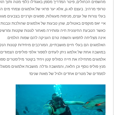
מהשמים הכחולים, פיטר המדריך מסמן באגודלו כלפי מטה ותוך רגע נ
טרופי מרהיב. בעצם לא גן, אלא יער פראי של אלמוגים וצמחי מים הח
בעלי צורות של עצים, מניפות מעוגלות, ספוגים וקרניים בצבעים מגוונ
איי יאפ מוקפים באטולים, שהן טבעות של אלמוגים שהולכות ונבנות ע
כאשר הטבעת החיצונית חיה ומותירה מאחור לגונות שקטות ומרשי
אינה מצליחה לתפוש והשפה טרם העניקה להם שמות הולמים.
האלמוגים הם בעלי חיים מושבתיים, המורכבים מיחידות קטנות הנקר
במושבה אחת של אלמוג ניתן לעתים לספור אלפי פוליפים הצמודים 
אלמוגים מתחילה את חייה כפוליפ קטן ויחיד בקוטר מילימטרים ספור
מנץ פוליפ נוסף וכן הלאה, והמושבה גדלה. מושבות אלמוגים מסוגלות
לממדים של מטרים אחדים ולגיל של מאות שנים!