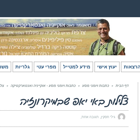
רצאות
יעוץ אישי
מידע למטייל
מפרי עטי
גלריות
משו
דף הבית
»
כתבות ויומני מסע
»
כתבות ויומני מסע - אוקייניה ואנטארקטיקה
»
צלי
צלילות באי יאפ שבמיקרונזיה
גילי חסקין
תגובה אחת