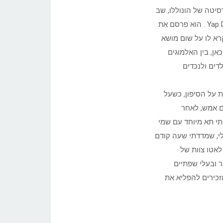
יטה של הונוללו, שב
לכאן ב-1986, למד לצלול ופתח את מועדון הצלילה הראשון – Yap Divers . הוא פרסם את
הראשון באי וקרא לו על שום מושא
ן, בין האלמוגים
דים ולנכדים
 על הסיפון, כשעל
ם אמש, לאחר
תי תא מיוחד עם שמי
לי, שמדדתי שעה קודם
לאטו צוות של
ר ובעלי שפתיים
זכירים להפליא את