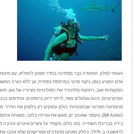
הגעתי למלון. המזוודה כבר ממתינה בחדר מפנק להפליא, עם מיטת 
אדם המגיע בגפו, ג’קוזי פרטי במרפסת נסתרת, אך ללא נערה המשת
המקומיות אגב, רחוקות מלהזכיר את הפולינזיות מציוריו של גוגן. תוש
המיקרונזים, הינם עגלגלים מאד, לייתר דיוק כרסתנים, מהדסים בכבד
מהמראה הארוטי שבפנטזיות. כולם עסוקים רק בלפנק את התייר. מנ
(Bill Acker), טקסני שאוהב ים, פוגש את אורחיו בלובי, משוחח א
בירה בבריכת השחייה. כמו כולם, מקפיד על צעדים איטיים והרבה מנ
לראשונה ב-1976, כחלק מארגון מתנדבים אמריקאים שלא אה