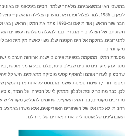
בתושבי האי ובמשאביהם. מלאחר שלמד יחסים בינלאומיים באוניברס
הברושור הראשון אודות יאם וב-1990 פתח את המלון 
תשוקתם של הצוללים – מנטריי. כבר למעלה משלושה עשורים הוא כא
למנגרובים. בחלקת אלוהים הקטנה שלו. נשוי לאשה מקומית ואב ליל
מיקרונזיים.
מסעדת המלון ממוקמת בספינת פירטים ישנה. ארוחות הערב מוגשות
מסך ענק מוקרנים סרטים שצילם פיטר, צלם טבע גרמני מוכשר, ביו
שהספיק לערוך אותם ולהוסיף קטעי מוסיקה מתאימים. חיש קל זיהי
ומספר חדרי, רשימת ספינות ששמי מתנוסס על אחת מהן והמֵאֳזֵן ש
לכן, כבר מחובר לווסת ולבלון וממתין לי על הסירה. על המזח, פוסע 
מדריכים מקומיים, בני הגזע האוקייני, שחומים להפליא, מקורזלי שיע
רחבות. לא כמו אלו של השחורים האפריקאים, אלא משהו באמצע. מ
האוברג’ינים של אוסטרליה. את המאורים של ניו זילנד.