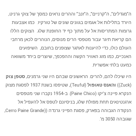
ה”מגדלים”, ה”קרניים”, ה”זנב” וההרים נראים כמסך של צוקי גרניט,
היורד בתלילות אל אגמים בגוונים שונים של טורקיז. כמו אצבעות
גרומות המתריסות אל על מתוך כף יד החופנת שלג. הצוקים הללו
הם קריאת תיגר עבור מטפסי הרים מנוסים, הנוהרים לכאן מרחבי
העולם כולו, כדי להיענות לאתגר שצופנים בחובם, השיפועים
האנכיים, כמו מזג האוויר הקשה וההפכפך, שיוצרים ביחד משוואה
כמעט בלתי אפשרית.
היו שיכלו להם, להרים. הראשונים שבהם היו שני גרמנים,
סטפן צוק
(Zuck))
והאנס טאופול
(Teuful), שטיפסו בשנת 1937 לפסגת מצוק
הנקרא פיינה צ’יקו (Paine Chico). ב-1954 נקברו שני מטפסים
ארגנטינאים תחת מפולת שלג, בניסיונם לטפס אל להעפיל אל
הנקודה הגבוהה בפארק, פסגת הפייני גרנדה ((Cerro Paine Grande,
שגובהה 3050 מ’.