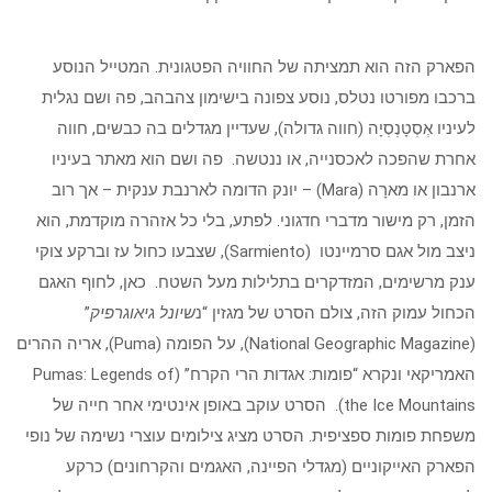
הפארק הזה הוא תמציתה של החוויה הפטגונית. המטייל הנוסע
ברכבו מפורטו נטלס, נוסע צפונה בישימון צהבהב, פה ושם נגלית
לעיניו אְסְטָנְסְיָה (חווה גדולה), שעדיין מגדלים בה כבשים, חווה
אחרת שהפכה לאכסנייה, או ננטשה. פה ושם הוא מאתר בעיניו
ארנבון או מארָה (Mara) – יונק הדומה לארנבת ענקית – אך רוב
הזמן, רק מישור מדברי חדגוני. לפתע, בלי כל אזהרה מוקדמת, הוא
ניצב מול אגם סרמיינטו (Sarmiento), שצבעו כחול עז וברקע צוקי
ענק מרשימים, המזדקרים בתלילות מעל השטח. כאן, לחוף האגם
הכחול עמוק הזה, צולם הסרט של מגזין “נ
שיונל גיאוגרפיק
”
(National Geographic Magazine), על הפומה (Puma), אריה ההרים
האמריקאי ונקרא “פומות: אגדות הרי הקרח” (Pumas: Legends of
the Ice Mountains). הסרט עוקב באופן אינטימי אחר חייה של
משפחת פומות ספציפית. הסרט מציג צילומים עוצרי נשימה של נופי
הפארק האייקוניים (מגדלי הפיינה, האגמים והקרחונים) כרקע