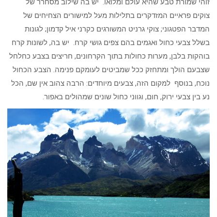
זוהי שמורת טבע שהיא עולם ומלואו. יש בה שילוב מסחרר של
צוקים פראיים המזדקרים בתלילות מעל למישורים הצחיחים של
המדבר הפטגוני; צוקי גרניט המשורגים כקרני איל קדמון; לגונות
בשלל צבעי כחול ואגמים בהם צפים גושי קרח. יש בה, לשונות קרח
בוהקות בלבן, מערות כחולות בתוך הקרחונים, חריצים בצבע כחלחל
שצבעם הולך ומתחזק ככל שמביטים לעומקם פנימה. הצבע הכחול
נוכח, בנוסף למקום הזה, צבעים מיוחדים: הרבה צהוב אין שם, הכל
נע בין צבעי ירוק, חום, וגווני כחול שונים שמהולים באפור.