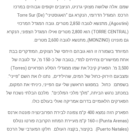
שמם. אלה שלושה מצוקי גרניט, הניצבים זקופים וגבוהים במרכז
הרכס. המגדל הדרומי, הנקרא גם “האגוסטיני” (Torre Sur (De
Agostini)), מתנשא לגובה 2,850 מטרים. גובה המגדל המרכזי
(TORRE CENTRAL) הוא 2,800 מטרים ואילו המגדל הצפוני, הנקרא
גם מונזינו (MONZINO), מתנשא לגובה 2,600 מטרים.
המיוחד בשמורה זו הוא גובהם היחסי של הצוקים, המזדקרים בבת
אחת ממישורים צחיחים למדי, בגובה של כ-150 מ’, עד לגובה של
3,500 מ’. הפארק קיבל את שמו ממגדלי הסלע הפראיים (Torres)
ומצבעם הירוק-כחול של המים, שהילידים, נתנו לו את השם “פייני”.
בשפתם: כחול. במפגש הראשון שלי עם הפייני, כיניתי את המקום,
במכתב נרגש הביתה, “מלך מלכי המלכים”. מלכם הבלתי נשכח של
הפארקים הלאומיים בדרום אמריקה ואולי בעולם כולו.
הפארק הזה נמצא 400 ק”מ צפונה לבירת הפרובינציה פונטה ארנס
(Punta Arenas) ו-160 ק”מ מעיירת המחוז הקרובה פורטו נטלס
(Puerto Natales). בקיצור, בקצה העולם. חלקו המערבי של הרכס