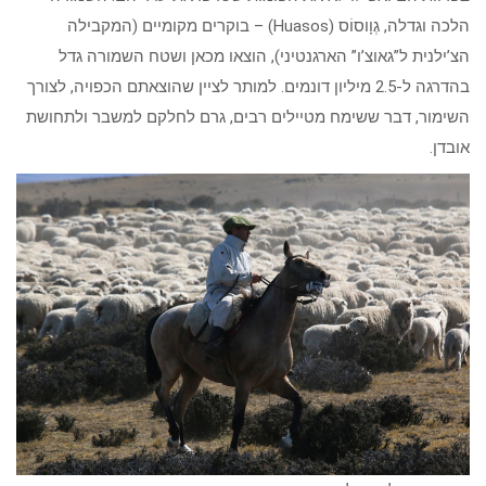
הלכה וגדלה, גְוָוסוֹס (Huasos) – בוקרים מקומיים (המקבילה
הצ’ילנית ל”גאוצ’ו” הארגנטיני), הוצאו מכאן ושטח השמורה גדל
בהדרגה ל-2.5 מיליון דונמים. למותר לציין שהוצאתם הכפויה, לצורך
השימור, דבר ששימח מטיילים רבים, גרם לחלקם למשבר ולתחושת
אובדן.