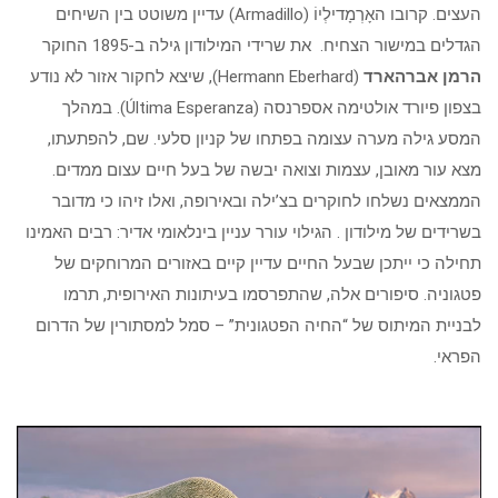
העצים. קרובו האָרְמָדילְיוֹ (Armadillo) עדיין משוטט בין השיחים
הגדלים במישור הצחיח. את שרידי המילודון גילה ב-1895 החוקר
הרמן אברהארד
(Hermann Eberhard), שיצא לחקור אזור לא נודע
בצפון פיורד אולטימה אספרנסה (Última Esperanza). במהלך
המסע גילה מערה עצומה בפתחו של קניון סלעי. שם, להפתעתו,
מצא עור מאובן, עצמות וצואה יבשה של בעל חיים עצום ממדים.
הממצאים נשלחו לחוקרים בצ’ילה ובאירופה, ואלו זיהו כי מדובר
בשרידים של מילודון . הגילוי עורר עניין בינלאומי אדיר: רבים האמינו
תחילה כי ייתכן שבעל החיים עדיין קיים באזורים המרוחקים של
פטגוניה. סיפורים אלה, שהתפרסמו בעיתונות האירופית, תרמו
לבניית המיתוס של “החיה הפטגונית” – סמל למסתורין של הדרום
הפראי.