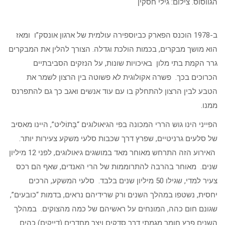
הגווסוס. צילום: גילי חסקין
ב-1978 הוכנס הפארק כביוספירה עולמית של ארגון אונסק”ו ומאז
הוא מושך מבקרים, בכמות הולכת וגדלה. הצורך להלין את המבקרים
גרר הקמת בתי מלון באיכויות שונות, על הנזקים הסביבתיים
הכרוכים בכך. פשרה אקולוגית לא פשוטה בין הרצון לשמר את
הטבע לבין הרצון להתחלק בו עם עוד אנשים ואגב כך גם להתפרנס
ממנו.
הפייני הינו גוש הררי המכונה בפי הגיאולוגים “בָּתוֹליט”, היינו מאסיב
של סלעים גרניטיים, שפרץ דרך שכבות סלעי משקע צעירות יותר.
האירוע הזה התרחש מאוחר מאד במושגים גיאולוגים, לפני 12 מיליון
שנים. מאוחר בהרבה להתרוממות של הרי האנדים, שאף הם רכס
צעיר למדי, שגילו 50 מיליון שנים בלבד. סלעי המשקע, הרכים
יחסית, נשטפו במהלך השנים ורק שרידיהם נראים, בדמות “כובעים”,
שגונם חום כהה, המונחים על ראשיהם של כמה מהצוקים. במהלך
השנים פרץ חומר מגמתי דרך סדקים ויצר מחדרים (דָיֶיקים) כהים