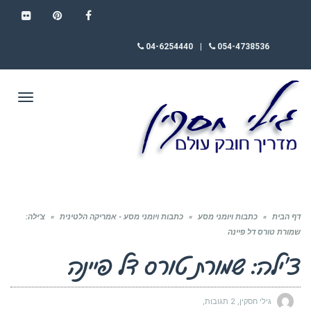
FLICKR
PINTEREST
FACEBOOK
04-6254440
|
054-4738536
תפריט
דף הבית
»
כתבות ויומני מסע
»
כתבות ויומני מסע - אמריקה הלטינית
»
צ’ילה:
שמורת טורס דל פיינה
צ’ילה: שמורת טורס דל פיינה
גילי חסקין
2 תגובות