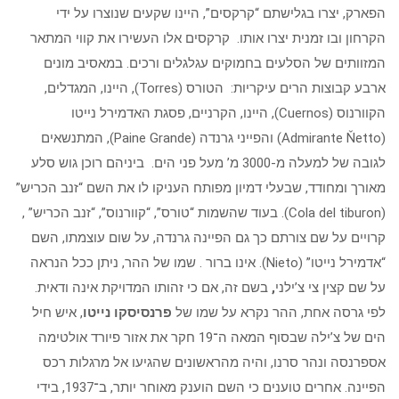
הפארק, יצרו בגלישתם “קרקסים”, היינו שקעים שנוצרו על ידי
הקרחון ובו זמנית יצרו אותו. קרקסים אלו העשירו את קווי המתאר
המזוותים של הסלעים בחמוקים עגלגלים ורכים. במאסיב מונים
ארבע קבוצות הרים עיקריות: הטורס (Torres), היינו, המגדלים,
הקוורנוס (Cuernos), היינו, הקרניים, פסגת האדמירל נייטו
(Admirante Ňetto) והפייני גרנדה (Paine Grande), המתנשאים
לגובה של למעלה מ-3000 מ’ מעל פני הים. ביניהם רוכן גוש סלע
מאורך ומחודד, שבעלי דמיון מפותח העניקו לו את השם “זנב הכריש”
(Cola del tiburon). בעוד שהשמות “טורס”, “קוורנוס”, “זנב הכריש” ,
קרויים על שם צורתם כך גם הפיינה גרנדה, על שום עוצמתו, השם
“אדמירל נייטו” (Nieto). אינו ברור . שמו של ההר, ניתן ככל הנראה
על שם קצין צי צ’ילני
,
בשם זה, אם כי זהותו המדויקת אינה ודאית.
לפי גרסה אחת, ההר נקרא על שמו של
פרנסיסקו נייטו
, איש חיל
הים של צ’ילה שבסוף המאה ה־19 חקר את אזור פיורד אולטימה
אספרנסה ונהר סרנו, והיה מהראשונים שהגיעו אל מרגלות רכס
הפיינה. אחרים טוענים כי השם הוענק מאוחר יותר, ב־1937, בידי