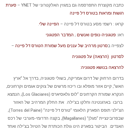
כתבה מקוצרת התפרסמה גם במגזין האלקטרוני של YNET –
סערת
רגשות ומראות בטורס דל פיינה
קראו : רשמי מסע בטורס דל פיינה –
הפיינה שלי
.
ראו:
פטגוניה-נופים ואנשים
;
המדבר הפטגוני
לצפייה ב
סרטון מרהיב של עננים מעל שמורת הטורס דל פיינה
–
לסרטון (הרצאה) על פטגוניה
להרצאה בנושא פטגוניה:
בדרום הרחוק של דרום אמריקה, בשולי פטגוניה, בדרך אל “ארץ
האש”, קיים אזור מופלא ובו ריכוז מרשים של צוקים אגמים וקרחונים,
הנקרא שמורת הקרחונים “לוס גלאסיארס (Los Glaciares), הנמצא
ברובו בארגנטינה וחלקו בצ’ילה. את החלק המרהיב של האזור
הצ’ילני תופס הפארק הלאומי “טורס דל פיינה” (Torres del Paine),
שבפרובינציית “מגלן” (Magallanes), בקצה הדרומי-מערבי של רכס
האנדים. הביקור בפארק הינו גולת הכותרת של הטיול בצ’ילה ואחד