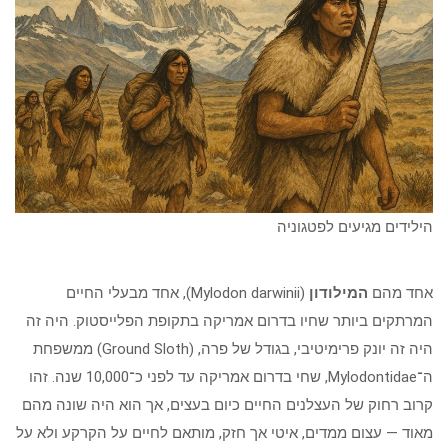
הילידים מגיעים לפטגוניה
אחד מהם
המילודון
(Mylodon darwinii), אחד מבעלי החיים
המרתקים ביותר שחיו בדרום אמריקה בתקופת הפלייסטוק. היה זה
היה זה יונק פרימיטיבי, בגודל של פרה, (Ground Sloth) ממשפחת
ה־Mylodontidae, שחי בדרום אמריקה עד לפני כ־10,000 שנה. זהו
קרוב רחוק של העצלנים החיים כיום בעצים, אך הוא היה שונה מהם
מאוד — עצום ממדים, איטי אך חזק, מותאם לחיים על הקרקע ולא על