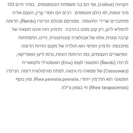
הקויווה (coihue), אף הם בני משפחת הנוטפגוסים. בפיני חיים 103
מיני עופות, לא כולם מעופפים. רבים הם חסרי קָרין, העצם אליה
מתחברים שרירי התעופה. מפורסם מכולם הניינדו (Ňandu), הדומה
להפליא ליען, רק קטן ממנו בהרבה. הדמיון הזה איננו תוצאה של
קרבה גנטית, אלא של אבולוציה קונוורגנטית, היינו, התפתחות
מתכנסת. הדמיון הפיסי הוא תולדה של מקום החיות הדומה:
המישורים העצומים, כמו הרוחות העזות, גרמו ליען האפריקאי,
לניינדו (Ñandú) הפטגוני לאֶמוּ (Emu) האוסטרלי ולקזואריה
(Cassowary) של פפואה-ניו גינאה, לפתח מורפולוגיה דומה. הניינדו
הפטגוני הוא תת־מין ייחודי, Rhea pennata pennata, ומין נוסף
(Rhea tarapacensis) חי בצפון צ’ילה.