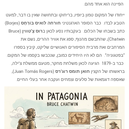
הפיינה הוא אחד מהם.
ייחודו של המקום טמון ביופיו, בריחוקו ובתחושה שאין בו דבר, למעט
הטבע לבדו. כבר הסופר הארגנטיני
חורחה לואיס בּוֹרְחֶס
(Borjes)
כתב בשבחו של הכלום. בעקבותיו נסע לכאן ב
רוס צָ’טווין
(Bruce
Chatwin), שהתבשם מהנוף, ספג את אוויר ההרים, נשם את
המרחבים ואת מרבית הסיפורים האנושיים שליקט, קיבץ בספרו
“בפטגוניה”. הם לא היו היחידים כמובן, שנכבשו בקסמו של המקום.
כבר ב-1879 הגיעה לכאן משלחת מחקר, מטעם ממשלת צ’ילה,
בראשותו של הקצין
חואן תומס רוג’רס
(Juan Tomás Rogers),
שאספה דוגמאות של סלעים וצמחים ועקבה אחר בעלי החיים.