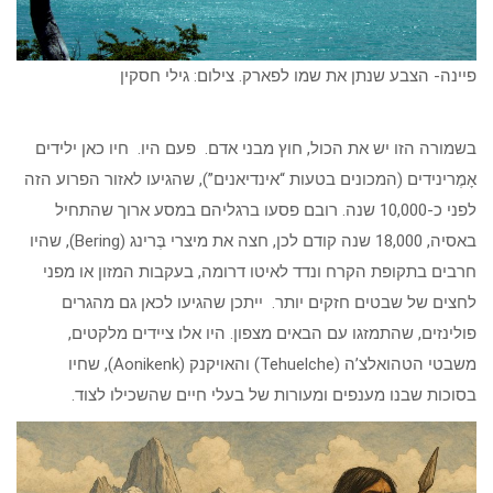
פיינה- הצבע שנתן את שמו לפארק. צילום: גילי חסקין
בשמורה הזו יש את הכול, חוץ מבני אדם. פעם היו. חיו כאן ילידים
אָמֶרינידים (המכונים בטעות “אינדיאנים”), שהגיעו לאזור הפרוע הזה
לפני כ-10,000 שנה. רובם פסעו ברגליהם במסע ארוך שהתחיל
באסיה, 18,000 שנה קודם לכן, חצה את מיצרי בֶּרינג (Bering), שהיו
חרבים בתקופת הקרח ונדד לאיטו דרומה, בעקבות המזון או מפני
לחצים של שבטים חזקים יותר. ייתכן שהגיעו לכאן גם מהגרים
פולינזים, שהתמזגו עם הבאים מצפון. היו אלו ציידים מלקטים,
משבטי הטהואלצ’ה (Tehuelche) והאויקנק (Aonikenk), שחיו
בסוכות שבנו מענפים ומעורות של בעלי חיים שהשכילו לצוד.