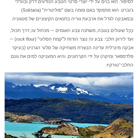
לסיפור. הוא בוים על ידי יוצרי סרטי הטבע הנודעים דרק ובוורלי
ג’וברט. הוא מתמקד באם פומה בשם “סוליטריה” (Solitaria)
ובמאבקה לגדל את ארבעת גוריה בתנאים הקיצוניים של פטגוניה.
כַּכָּל שעולים בגובה, משתנה צבע האגמים — מכחול עז, דרך תכול,
ועד לירוק חלבי. צבע זה נוצר הודות ל“קמח הסלעי” (
rock flour
) —
אבקה מינרלית עדינה הנוצרת משחיקה של סלעי הגרניט (בעיקר
פלדספאר ומיקה) על ידי הקרחונים, והיא המעניקה למים את גונם
החלבי־טורקיז.