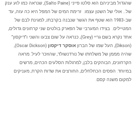
שהגדול מביניהם הוא סלטו פייני (Salto Paine), שנראה כמו לוע ענק
של… אולי של השטן עצמו. זרימת המים של המפל היא כה עזה, עד
שב-1983 הוא שטף את הגשר שנבנה בקרבתו, למגינת לבם של
המטיילים. בצידו המערבי של הפארק בולטים שני קרחונים גדולים,
אחד נקרא בשם גריי (Grey), כנראה על שום צבעו והשני ו”דיקסון”
(Dikson), העל שמו של הברון
אוסקר דיקסון
(Oscar Dickson),
שהיה מממן של משלחתו של נורדנשולד, שהוזכר לעיל. מראה
הקרחונים, הבוהקים בלבן, למרגלות הסלעים הכהים, מרשים
במיוחד. הפסים הכחלחלים, החורצים את שדות הקרח, מעניקים
למקום משנה קסם.