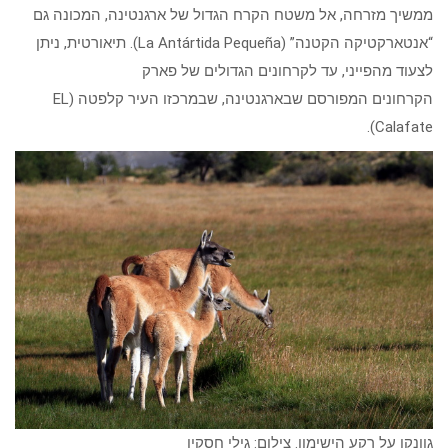
ממשיך מזרחה, אל משטח הקרח הגדול של ארגנטינה, המכונה גם
“אנטארקטיקה הקטנה” (La Antártida Pequeña). תיאורטית, ניתן
לצעוד מהפייני, עד לקרחונים הגדולים של פארק
הקרחונים המפורסם שבארגנטינה, שבמרכזו העיר קלפטה (EL
Calafate).
גוונקו על רקע הישימון. צילום: גילי חסקין