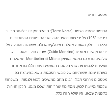
מטפסי הרים
הטיפוס למגדל הצפוני (Torre Norte): הושלם זמן קצר לאחר מכן, ב
בינואר 1958) על ידי צוות כמעט זהה. שני הטיפוסים ההיסטוריים
הללו היו חלק מאותה משלחת איטלקית גדולה, שמומנה והובלה על
ידי הרוזן
גידו מונזינו
(Guido Monzino), שהיה חוקר ואספן ידוע,
שלימים נודע גם כמממן מוזיאון Montbellier di Milano. המשלחת
הצליחה לכבוש את שתי הפסגות המשמעותיות הללו בזו אחר זו
באותה עונה. שמותיהם של כובשי הפסגות, נישא בהערצה בפי
מטפסים מרחבי תבל. רבים מהם ממשיכים לבוא ולנסות. משלחות
שלמות מגיעות לכאן, ממתינות שהרוחות ישככו מעט. חלקן חוזרות
כלעומת שבאו. היו שלא חזרו כלל.