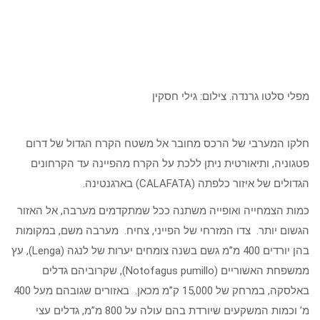
מפלי סלטו גרנדה. צילום: גילי חסקין
חלקו המערבי של הרכס מחובר אל משטח הקרח הגדול של דרום
פטגוניה, ותיאורטית ניתן ללכת על הקרח מהפיינה עד הקרחונים
הגדולים של איזור כלפתה (CALAFATA) בארגנטינה.
כמות הצמחייה ואופייה משתנה ככל שמתקדמים מערבה, אל האזור
הגשום יותר. צדו המזרחי של הפייני, צחיח. מערבה משם, במקומות
בהן יורדים 400 מ”מ גשם בשנה צומחים יערות של לנגה (Lenga), עץ
ממשפחת האשוריים (Notofagus pumillo), שקרוביהם גדלים
באלסקה, במרחק של 15,000 ק”מ מכאן. באזורים שגובהם מעל 400
מ’ וכמות המשקעים שיורדת בהם עולה על 800 מ”מ, גדלים עצי