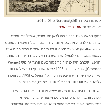
אוטו נורדסקיורד (Otto Otto Nordenskjöld),
ראו באתר זה:
אוטו נורדנשולד
בסוף המאה ה-19 כבר הגיעו לכאן מתיישבים, שגידלו צאן ושרפו
יערות, כדי להגדיל את שטחי המרעה. העשן העולה מעצי הנוֹטָפָגוֹס
(Nothofagus) הגיע עד סנטיאגו דה צ’ילה ואנשים רבים הבינו שיש
לעשות מעשה, כדי להציל את המערכת האקולוגית הייחודית הזאת.
הראשון שבהם היה כנראה פרופסור בשם
וורנר גרומש
(Werner
Gromash), שהציע כבר ב-1925 לשמר את הנוף הטבעי למטרות
תיירות עתידית. הרעיון יצא מן הכוח אל הפועל ב-1959, עת הוכרז
על שטח של 181,000 הקטר (כ־1,810 קמ”ר), כפארק לאומי.
באותם ימים היתה זו חדשה מרעישה עבור החוואים המקומיים.
לפתע התברר להם שהם מנועים מלצוד שועלים לשימוש
בפרוותיהם ואפילו לא את הפומות שטרפו את עדריהם. השמורה