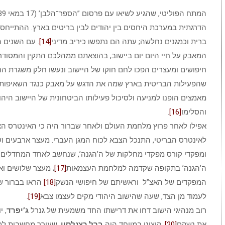
הדרגתית במערכת היחסים בין יהודים לבין בריטים בארץ. ההתייחס
ברית וכמגנים נחלשה; עתה הם נתפשו כיריב מדיני
[14]
. עם השנים 
המאבק על חיי היום יום ביישוב, בהוצאתם ממהלכם התקין והמסודר. 
חיפושים ומעצרים הפכו לחם חוקו של היישוב ונעשו חלק משגרת הח
שהפעילות הבריטית בארץ שמה את הדגש על מאבק כנגד השאיפות הצי
מאמצים הופנו למניעה ולסיכול פעילותו הביטחונית של היישוב היהו
והסלימו
[16]
.
אפילו לאחר פרוץ מלחמת העולם ולאחר שברור היה כי האינטרס הצי
לאינטרס הבריטי, התנכל הצבא לכוח המגן העברי. מעצר ארבעים ושל
ומפקדי קורס מפקדי מחלקות של ה’הגנה’, שנחשב לאחד המחדלים ה
ה’הגנה’ בתקופה שקדמה למלחמת העצמאות
[17]
; מעצר שלושים וא
המפקדים של האצ”ל וראשיתם של חיפושי הנשק
[18]
הראו בברור ש
לעמוד מן הצד, שעה שהישוב היהודי מקים לעצמו צבא
[19]
.
רוב מנהיגי הישוב דחו את דרישתו החד משמעית של גנרל
ג’יפרד
, 
את נשקם
[20]
. קיצוני במיוחד היה
ברל כצנלסון
, שעורר מחשבות למ