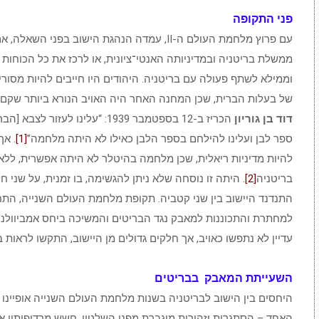
פני התקופה
עם פרוץ מלחמת העולם ה-II, עמדה הנהגת הישוב בפני
ממשלת בריטניה ובמדיניותה האנטי־ציונית, או לרכז את כל הכוחות
וממילא לשתף פעולה עם בריטניה. היהודים היו חייבים להיות מסורי
של בעלות הברית, שכן המחנה האחר היה האויב הנורא ביותר שקם ל
דוד בן גוריון
הכריז ב-12 בספטמבר 1939: “עלינו לעזור
ספר לבן ועלינו להילחם בספר הלבן כאילו לא היתה מלחמה”
[1]
. אך
להיות מדיניות ריאלית, שכן מלחמה בהיטלר לא היתה אפשרית, ללא
בריטניה
[2]
. היתה זו נוסחה שלא ניתן להגשימה, בו זמנית, על שני ח
התנדנד היישוב בין שני קטביה. תקופת מלחמת העולם השנייה, התח
למחתרת והתכוננות למאבק נגד הבריטים והמשיכה ביחס אמביוולנט
עדיין לא נתפשו כאויב, אך חלקים גדולים מן היישוב, התקשו לראות ב
השעייתת המאבק בבריטים
היחסים בין הישוב לבריטניה בשנות מלחמת העולם השנייה אופיינו 
האחד – הסתגרות וזהירות מוגברת מפני השלטון, חשש מרדיפותיו א