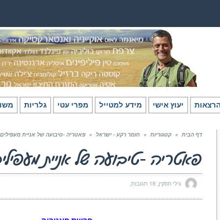
רצאות
יעוץ אישי
מידע למטייל
מפרי עטי
גלריות
משו
דף הבית
»
קטגוריות
»
חומר רקע - ישראל
»
פאטריה -טיבועה של אניית מעפילים ע
פאטריה -טיבועה של אניית מעפילים 
גילי חסקין
18 תגובות