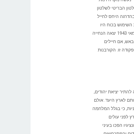
טון הבריטי לשלטון
הדרגה היחס לחייל
ת השימוש בכוח היו
עדיין צרים: היהודים לא הפעילו נשק נגד הבריטים. למרות שב-18 במאי 1943 יצאה הנחייה
באש, אם חיילים
פקודה זו. הקורבנות
נה להתיר יציאת יהודים,
ותם לארץ היעד. אולם
יות, כי בגלל המלחמה
 לפני עולים
גיו הפכו בעיני
ודים והמתכחשים