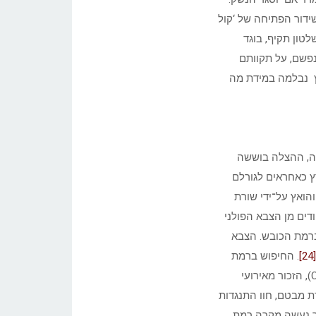
שידור הפתיחה של ‘קול
לטון תקיף, בוגד
נפשם, על תקוותם
ץ נבלמה במידת מה
מדה, ההצלה בוששה
רץ כאחראים לגורלם
הליך זה נמשך כל שנת 1943, והואץ על־ידי שורת
דים מן הצבא הפולני
ברמת הכובש. הצבא
[24]
. החיפוש ברמת
(Cafferata), הזכור מאירועי
ת מבטם, חוו התנגדות
לך נעשה מקרה רמת