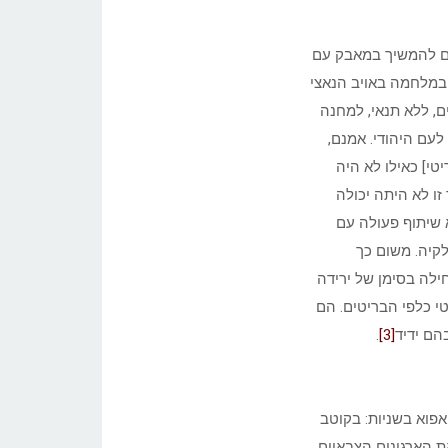
 השאלה, אם להמשיך במאבק עם
 במלחמה באויב הנאצי
ם, ללא תנאי, למחנה
עם היהודי. אמנם,
 לצבא [הבריטי] כאילו לא היה
 זו לא היתה יכולה
 שיתוף פעולה עם
לקיה. משום כך
ילה בסימן של ירידה
י כלפי הבריטים. הם
הם ידיד
[3]
.
אפוא בשניות: בקוטב
ת הארגונים הצבאיים