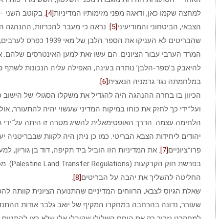
למחצה שקמו כאן, ודאגה מפני מזימותיו המדיניות
[4]
; בקוטב השני –
הצבאי, הביטחוני והמודיעיני
[5]
. נראה כי מעבר להכרזות, ההנהגה הצ
שהבריטים לא העניקו את הספר הלבן
המרד הערבי עבור הציונים. הם עשו זאת למען האינטרסים שלהם. א
להיאבק ב’ספר-הלבן’ נותרה בעינה, האפילה עליה הנכונות לשתף פ
במלחמתה נגד גרמניה הנאצית
[6]
.
הכיוון בו בחרה ההנהגה היה להגדיל את משקלו הסגולי של הישוב ככ
ועל־ידי כך לחזק את כוחו במיקוח המדיני שעשוי יהיה להתעורר, אולי
הלחימה עצמה. הדרך האופטימאלית להשיג מטרה זו היתה על־ידי גי
יהודים ליחידות הצבא הבריטי. כמו כן ניתן היה לקוות שבבריטניה יע
פרו־ציוניים
[7]
. את המדיניות הזו הוביל ביד תקיפה, דוד בן גוריון, 
בפרשת חוק הקר
החליטה להשליך את יהבה על הבריטים
[8]
.
שאלת הגיוס לצבא, הרווחים המדיניים שהתנועה הציונית קוותה להפי
שעורר, נדונה בהרחבה במחקרו המקיף של יואב גלבר אודות ההתנד
למחקרנו נזכיר רק את היחס השלילי שקיבלו אלו שלא רצו להתגייס.