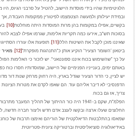
הלגיטימיות שהיו בידי מוסדות היישוב, להטיל על סרבני הגיוס, היו 
ובמידת יעילותן ולמעשה הצטמצמו לפיטורין ממקומות העבודה, אך
בקשיים, אפילו במקומות בהן מרות המוסדות היתה מוחלטת
[10]
. בע
בסוכות תש”ב, אירעו כמה תקריות אלימות, שגרמו אפילו לצבא להזהי
שאיננו מוכן לקבל את השיטות הללו
[11]
. תופעות אלו עוררו הסתייגו
ביטאון ‘השומר הצעיר’ הוקיע אותן כ”התנהגות מופקרת”
[12]
.
מאיר י
על כך “שהשימוש בכוח איננו ספונטאני”. יש לזכור כי האלימות הפו
באותם ימים, בענייניו הפנימיים של היישוב, שמוסדותיו חסרו כוח כפי
יש לציין, כי הדור הצעיר שגדל בארץ, היה רחוק מרחק שנות דור מדו
הדפנסיבי לא דיבר אליהם עוד. הם שאפו לקדם את מטרות הציונות 
צריך, אז גם בכוח.
הפלמ”ח, שקם ב-1941 היה כור ההיתוך של תהליך המעבר מת
החלוצים שעלו ארצה ובקשו לעצב אדם חדש וליצור חברה חדשה, ל
שמאסו בהתלבטות הדיאלקטית של הוריהם ואימצו תרבות של כוחנ
באידיאולוגיה סוציאליסטית וברטוריקה ציונית-פטריוטית.