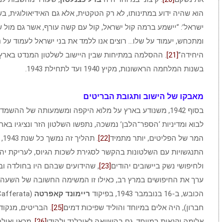
הוא שהיה ידוע במתינותו, לא רק הטקטית, אלא גם האידיאולוגית, ב
ישראל’: “יישמע ברמה קול ישראל, קול עם קשה עורף, אשר גם מול ש
ומתכחש, יעמוד על שלו… רוצים אנו ללמד את בני ישראל לעמוד על 
היחידה”
[21]
. ההסלמה במתיחות שבין היישוב לשלטון המנדט באר
בשנות המלחמה הראשונות, מקיץ 1940 ועד לתחילת 1943.
מאבקו של הישוב ותגובת הבריטים
בסוף 1942, משנודע בארץ על מלוא היקפה ומשמעותה של ההש
לבוא ומדיניות ‘הספר־הלבן’ נמשכה, נתפשו השלטון הזר ונציגיו בא
המר של הפליטים, יותר מתמיד
[22]
. ת
התנגשויות עם השלטונות בהקשר לסגירת לשכות הגיוס, לעריקת יהו
ולחיפושי נשק ביישובים יהודים
[23]
, שהידועים שבהם היו בחולדה ו
ערך את החיפושים במרץ רב, כאילו זו המשימה החשובה של השעה
הכובש, ב-16 בנובמבר 1943, בפיקוד
ריימונד קאפרטה
חברון), היה אלים במיוחד והוליד שפיכות דמים
[25]
. הבריטים, מנקוד
אלימה וקנאית במיוחד, גם בהשוואה לאירלנד ולהודו
[26]
. מכאן ואי