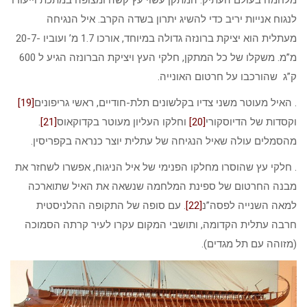
לנגוח אנייות יריב כדי להשיג יתרון בשדה הקרב. איל הנגיחה
מעתלית הוא יציקת ברונזה גדולה במיוחד, אורכו 1.7 מ’ ועוביו -20-7
מ”מ. משקלו של כל המתקן, חלקי העץ ויציקת הברונזה הגיע ל 600
ק”ג שהורכבו על חרטום האונייה.
. האיל מעוטר משני צדיו בקלשונים תלת-חודיים, ראשי גריפונים
[19]
וקסדות של הדיוסקורי
[20]
וחלקו העליון מעוטר בקדוקאוס
[21]
.
מהסמלים עולה שאיל הנגיחה של עתלית יוצר כנראה בקפריסין.
. חלקי עץ שהוסרו מחלקו הפנימי של איל הניגוח, אפשרו לשחזר את
מבנה החרטום של ספינת המלחמה שנשאה את האיל שתוארכה
למאה השנייה לפסה”נ
[22]
. עם סופה של התקופה ההלניסטית
חרבה עתלית הקדומה, ותושבי המקום עקרו לעיר קרתה הסמוכה
(מזוהה עם תל מגדים).