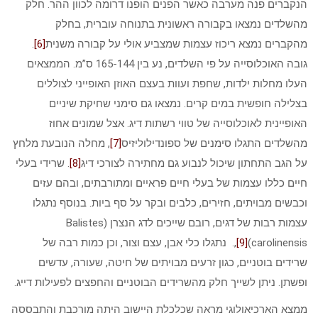
הנקברים פנה מערבה כאשר הפנים הופנו דרומה לכוון ההר. חלק
מהשלדים נמצאו בקבורה ראשונית בתנוחה עוברית, בחלק
מהקברים נמצא ריכוז עצמות שמצביע אולי על קבורה משנית
[6]
.
גובה האוכלוסייה על פי השלדים, נע בין 165-144 ס”מ. הממצאים
העלו מחלות ילדות, שחפת ועוות בעצם האוזן האופייני לצוללים
בצלילה חופשית במים קרים. נמצאו גם סימני שחיקת שיניים
האופיינית לאוכלוסייה של טווי רשתות דיג. אצל שמונים אחוז
מהשלדים התגלו סימנים של ספונדילוליזיס
[7]
, מחלה הנובעת מלחץ
על הגב התחתון שיכול לנבוע גם מחתירה לצורכי דיג
[8]
. שרידי בעלי
חיים כללו עצמות של בעלי חיים פראיים ומתורבתים, ובהם עזים
וכבשים מבויתים, חזירים, כלבים ובקר על סף ביות. בנוסף נתגלו
עצמות רבות של דגים, רובם שייכים לדג הנצרן (Balistes
carolinensis)
[9]
,. נתגלו כלי אבן, עצם וצור, וכן כמות רבה של
שרידים בוטניים, כגון זרעים מבויתים של חיטה, שעורה, עדשים
ופשתן. ניתן לשייך חלק מהשרידים הבוטניים והחפצים לפעילות דייג.
ממצא הארכיאולוגי מראה שכלכלת היישוב היתה מורכבת והתבססה