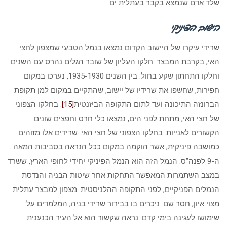
שלד אדם שנמצא בקבר בעתלית ים
הישוב הפיניקי
שרידי עיקרו של היישוב הקדום נמצאו בנמל הטבעי שמצפון לחצי
האי, בקרבת המבצר. חלקו העליון של שובר הגלים נהרס עם השנים
וחלקו התחתון שקע בחול. בין השנים 1935-1930, נערכו במקום
חפירות, שחשפו את שרידיו של יישוב, שהתקיים במקום למן תקופת
הברונזה התיכונה ועד לתום התקופה הביזנטית
[15]
. בחלקו הצפוני
של חצי האי, מתחת לפני הים, נמצאו כלי חרס וחפצים שונים
הקשורים לאנייות. בחלקו הצפוני של חצי האי. שרידים אלו מזוהים
כמושבה פיניקית, אשר הוקמה במקום ככל הנראה בסביבות המאה
ה-9 לפנה”ס. הנמל הזה הוא הנמל הפיניקי יחידי לחופי הארץ, ששרד
במצב השתמרות המאפשר התחקות אחר שיטות הבניה והנדסת
הנמלים הפניקיים, לפני התקופה ההלניסטית. מצפון למבצר עתלית
מצוי איון, חסר שם. ניכרים בו בבירור שרידי בניה, המלמדים על
שימושו לעגינה בימי קדם. נראה שקשור הוא אל העיר הכנענית