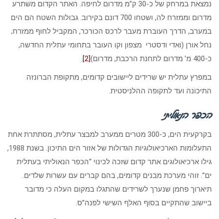
נמצאת במרחק של כ-30 ק”מ מדרום לחיפה. האתר הקדום משתרע
מדרום וממזרח לה, ושטחו 700 דונם בקירוב. גבולות השטח הם הים
במערב, הדרך העוברת מעבר לרכס הכורכר, המקביל לחוף ממזרח;
נחל אורן (ואדי ודסטרי מצפון וקו העובר בתחומי עתלית החדשה,
כ-400 מ’ מדרום לתחנת הרכבת, מדרום)
[2]
.
במפרץ עתלית יש שרידים ליישובים קדומים, מתקופת הברונזה
התיכונה ועד לתקופה ההלניסטית.
הכפר הנאוליתי
בקרקעית הים, כ-300 מטרים ממערב למבצר עתלית, מסתתרת אחת
התעלומות הארכיאולוגיות הגדולות של אזור הים התיכון. בשנת 1988,
גילו ארכיאולוגים אתר קדום שזכה לכינוי “הכפר הנאוליתי בעתלית
ים”. זוהי מערכת מבנים קדומים, בהם קברים עם עשרות שלדים.
תיארוך פחמן שנערך לשרידים שהתגלו במקום העלה כי מדובר
ביישוב שהתקיים בסוף האלף השישי לפנה”ס.