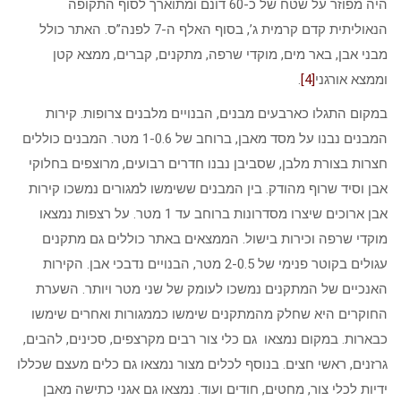
היה מפוזר על שטח של כ-60 דונם ומתוארך לסוף התקופה
הנאוליתית קדם קרמית ג’, בסוף האלף ה-7 לפנה”ס. האתר כולל
מבני אבן, באר מים, מוקדי שרפה, מתקנים, קברים, ממצא קטן
וממצא אורגני
[4]
.
במקום התגלו כארבעים מבנים, הבנויים מלבנים צרופות. קירות
המבנים נבנו על מסד מאבן, ברוחב של 1-0.6 מטר. המבנים כוללים
חצרות בצורת מלבן, שסביבן נבנו חדרים רבועים, מרוצפים בחלוקי
אבן וסיד שרוף מהודק. בין המבנים ששימשו למגורים נמשכו קירות
אבן ארוכים שיצרו מסדרונות ברוחב עד 1 מטר. על רצפות נמצאו
מוקדי שרפה וכירות בישול. הממצאים באתר כוללים גם מתקנים
עגולים בקוטר פנימי של 2-0.5 מטר, הבנויים נדבכי אבן. הקירות
האנכיים של המתקנים נמשכו לעומק של שני מטר ויותר. השערת
החוקרים היא שחלק מהמתקנים שימשו כממגורות ואחרים שימשו
כבארות. במקום נמצאו גם כלי צור רבים מקרצפים, סכינים, להבים,
גרזנים, ראשי חצים. בנוסף לכלים מצור נמצאו גם כלים מעצם שכללו
ידיות לכלי צור, מחטים, חודים ועוד. נמצאו גם אגני כתישה מאבן