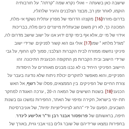
שישבה כאן בשעתה – ואולי נקרא שמה “קרתה”. על חורבותיה
הוקמו, לאחר זמן רב, מבצר הצלבנים והעיר שלרגליו,
בדרום-מזרח
[16]
. מקצהו הדרומי של מפרץ עתלית נשקף אי-מלח,
המכונה כך, לא רק משום שבעתלית מייצרים כיום מלח, בבריכות
אידוי של מי ים, אלא אף בימי קדם ידוע אנו על ישוב שישב מדרום לה,
“מגדל מלחא ” שמו
[17]
. אולי גם הוא קשור לפניקים. שרידי ישוב
פיניקי נחשפו ממזרח לבית הקברות הצלבני, סמוך לקו החוף, על גבי
שרידי הישוב ובית הקברות מן התקופה הכנענית התיכונה. זהו
היישוב הפיניקי היחיד בו לא נבנו מבנים מאוחרים על היסודות
הפניקיים, והוא מאפשר לחוקרים יכולת ניתוח שלא נודעה בעבר על
צורת החיים של הפיניקים. בין הממצאים, פסלו של
רשף
, אל האש
הכנעני
[18]
. בשנות השישים של המאה ה-20 , ערכה האגודה למחקר
תת-ימי בישראל, חקירה ומיפוי של האתר, החפירות נמשכו גם בשנות
השבעים, הפעם על ידי “החוג לציוויליזציות ימיות”, של אוניברסיטת
חיפה, בראשותם של
פרופסור אבנר רבן
וד”ר אלישע לינדר
.
בחפירות נמצאו שרידיהם של שובר גלים בנוי אבני גזית, באורך של