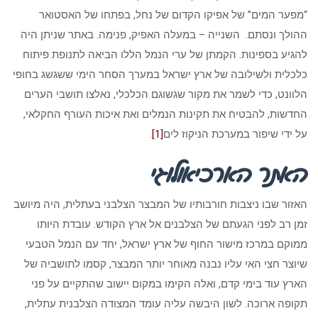
“מפער המים” של אפיקו הקדום של נחל, בפתחו של האסטואר
ההולך ונסתם. השנייה – במעלה האפיק, פנימה. באתר שניתן היה
להגיע בספינות. הקמתן של ערי הנמל הללו הביאה לתנופת פיתוח
כלכלית ולשילובה של ארץ ישראל במערך הסחר הימי ששגשג בחופי
הלוונט, כדי לשמר את מקור שגשוגם הכלכלי, נאלצו תושבי הערים
החדשות, להבטיח את תקינות הנמלים ואת איכות העורף החקלאי,
על ידי שיפור במערכת הניקוז לים
[1]
.
האתר הארכיאולוגי
האזור שבו ניצבות חורבותיו של המבצר הצלבני בעתלית, היה מיושב
זמן רב לפני הגעתם של הצלבנים אל ארץ הקודש. עובדת היותו
ממוקם במרכז מישור החוף של ארץ ישראל, יחד עם הנמל הטבעי
שיוצר חצי האי עליו נבנה מאוחר יותר המבצר, קסמו לתושביה של
הארץ עוד בימי קדם, ואלה הקימו במקום יישוב שהתקיים על פני
תקופה ארוכה. לשון היבשה עליה עומד המצודה הצלבנית עתלית,