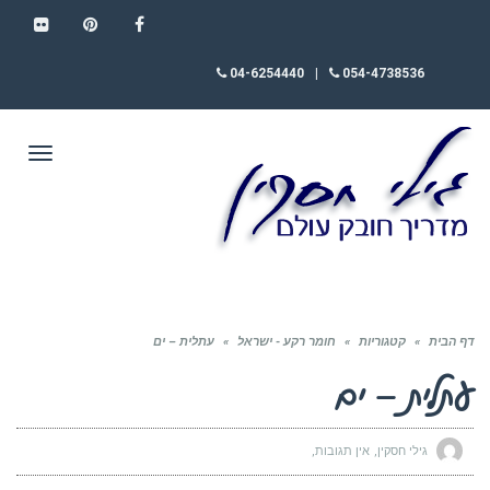
FLICKR
PINTEREST
FACEBOOK
04-6254440
|
054-4738536
תפריט
דף הבית
»
קטגוריות
»
חומר רקע - ישראל
»
עתלית – ים
עתלית – ים
גילי חסקין
אין תגובות