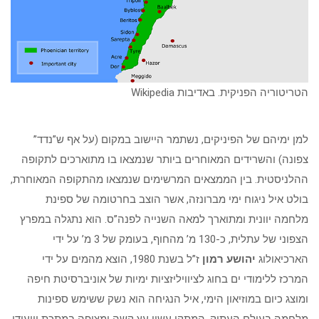
הטריטוריה הפניקית. באדיבות Wikipedia
למן ימיהם של הפיניקים, נשתמר היישוב במקום (על אף ש”נדד”
צפונה) והשרידים המאוחרים ביותר שנמצאו בו מתוארכים לתקופה
ההלניסטית. בין הממצאים המרשימים שנמצאו מהתקופה המאוחרת,
בולט איל ניגוח ימי מברונזה, אשר הוצב בחרטומה של ספינת
מלחמה יוונית ומתוארך למאה השנייה לפנה”ס. הוא נתגלה במפרץ
הצפוני של עתלית, כ-130 מ’ מהחוף, בעומק של 3 מ’ על ידי
הארכיאולוג
יהושע רמון
ז”ל בשנת 1980, הוצא מהמים על ידי
המרכז ללימודי ים בחוג לציוויליזציות ימיות של אוניברסיטת חיפה
ומוצג כיום במוזיאון הימי, איל הנגיחה הוא נשק ששימש ספינות
מלחמה בעולם העתיק. המתקן עשוי עץ קשה ומצופה במתכת וייעודו