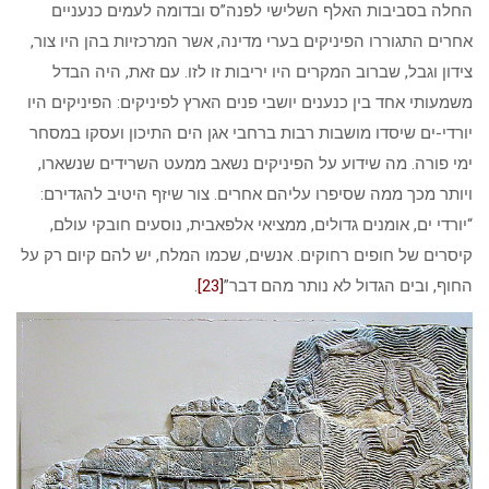
החלה בסביבות האלף השלישי לפנה”ס ובדומה לעמים כנעניים
אחרים התגוררו הפיניקים בערי מדינה, אשר המרכזיות בהן היו צור,
צידון וגבל, שברוב המקרים היו יריבות זו לזו. עם זאת, היה הבדל
משמעותי אחד בין כנענים יושבי פנים הארץ לפיניקים: הפיניקים היו
יורדי-ים שיסדו מושבות רבות ברחבי אגן הים התיכון ועסקו במסחר
ימי פורה. מה שידוע על הפיניקים נשאב ממעט השרידים שנשארו,
ויותר מכך ממה שסיפרו עליהם אחרים. צור שיזף היטיב להגדירם:
“יורדי ים, אומנים גדולים, ממציאי אלפאבית, נוסעים חובקי עולם,
קיסרים של חופים רחוקים. אנשים, שכמו המלח, יש להם קיום רק על
החוף, ובים הגדול לא נותר מהם דבר”
[23]
.