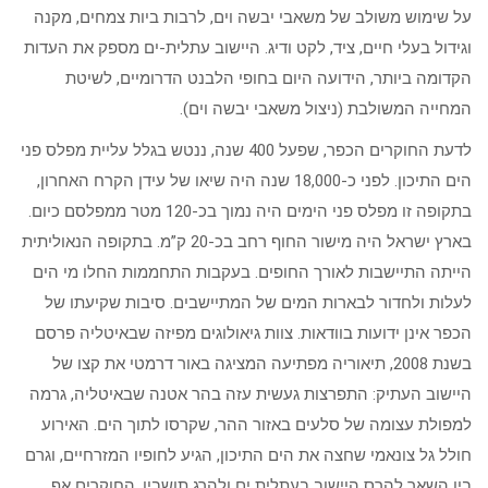
על שימוש משולב של משאבי יבשה וים, לרבות ביות צמחים, מקנה
וגידול בעלי חיים, ציד, לקט ודיג. היישוב עתלית-ים מספק את העדות
הקדומה ביותר, הידועה היום בחופי הלבנט הדרומיים, לשיטת
המחייה המשולבת (ניצול משאבי יבשה וים).
לדעת החוקרים הכפר, שפעל 400 שנה, ננטש בגלל עליית מפלס פני
הים התיכון. לפני כ-18,000 שנה היה שיאו של עידן הקרח האחרון,
בתקופה זו מפלס פני הימים היה נמוך בכ-120 מטר ממפלסם כיום.
בארץ ישראל היה מישור החוף רחב בכ-20 ק”מ. בתקופה הנאוליתית
הייתה התיישבות לאורך החופים. בעקבות התחממות החלו מי הים
לעלות ולחדור לבארות המים של המתיישבים. סיבות שקיעתו של
הכפר אינן ידועות בוודאות. צוות גיאולוגים מפיזה שבאיטליה פרסם
בשנת 2008, תיאוריה מפתיעה המציגה באור דרמטי את קצו של
היישוב העתיק: התפרצות געשית עזה בהר אטנה שבאיטליה, גרמה
למפולת עצומה של סלעים באזור ההר, שקרסו לתוך הים. האירוע
חולל גל צונאמי שחצה את הים התיכון, הגיע לחופיו המזרחיים, וגרם
בין השאר להרס היישוב בעתלית ים ולהרג תושביו. החוקרים אף