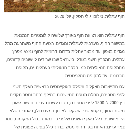
חוף עתלית. צילום: גילי חסקין, יולי 2020
חוף עתלית הוא רצועת חוף באורך שלושה קילומטרים הנמצאת
במישור החוף, מערבית לעתלית ומגדים. רצועת החוף משתרעת מתל
מגדים בצפון ועד מבצר עתלית בדרום. דרומית לחוף נמצא מפרץ
עתלית, המפרץ השני בגודלו בישראל שבו שרידים ליישובים קדומים,
מהתקופה הנאוליתית כמו הכפר הנאוליתי בעתלית-ים, תקופת
הברונזה ועד לתקופה ההלניסטית.
עם התייצבות האקלים ומפלס האוקיינוסים בראשית האלף השני
לפני הספירה, החלה תנופת התיישבות בהיקף נרחב וחסר תקדים.
בין 2000 ל-1800 לפני הספירה, נוסדו עשרות ערים חדשות לאורך
מישור החוף, בקטע שבין אשקלון לצידון. כמעט כולן, באתרים שלא
היו מיושבים כלל באלף השנים שלפני כן. כמעט בכול המקומות, נוסד
צמד ערים: האחת בקו החוף ממש. בדרך כלל בפינה צפונית של