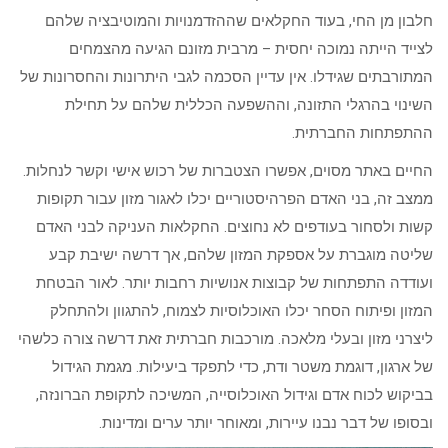
חלבון מן החי, בעוד החקלאים שההזדמנויות והמוטיבציה שלהם
לצייד הייתה נמוכה יחסית – מרבית מזונם הגיעה מהצמחים
המתורבתים שגידלו. אין עדיין הסכמה לגבי היתרונות והחסרונות של
השינוי בהרגלי התזונה, וההשפעה הכללית שלהם על תחילת
ההתפתחות החברתית.
החיים באתר מסוים, אפשרו הצטברות של רכוש אישי וקשר לנחלות.
ממצב זה, בני האדם הפרהיסטוריים יכלו לאגור מזון עבור תקופות
קשות ולסחור בעודפים לא נחוצים. החקלאות העניקה לבני האדם
שליטה מוגברת על אספקת המזון שלהם, אך דרשה ישיבת קבע
ועודדה התפתחות של קבוצות אנושיות רחבות יותר. לאור הבטחת
המזון ופיתוח הסחר יכלו האוכלוסיות לצמוח, להתגוון ולהתחלק
ליצרני מזון ובעלי מלאכה. מורכבות חברתית זאת דרשה צורה כלשהי
של ארגון, דוגמת משטר ודת, כדי לתפקד ביעילות. מגמת הגידול
בביקוש לכוח אדם וגידול האוכלוסייה, המשיכה לתקופת הברונזה,
ובסופו של דבר נבנו עיירות, ומאוחר יותר ערים ומדינות.