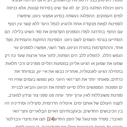
ניווט ויכולת הפלגה בלב ים. לא עוד שיט בסירות קטנות, אלא כניסה
למים העמוקים. ההפלגה נעשתה בסיוע אמצעי ניווט, שיפשרו
לספינות לצאת מנקודה אחת ולהגיע לנמל היעד ללא קשר עין רצוף
עם החוף. בהדרגה למדו הספנים הקדומים את סוד השיט בלילה. הם
הסתייעו בגרמי השמים לשם ניווט. הספינות החזקות והעמידות, מצד
אחד, וההתקדמות בתורת הניווט, מצד השני, אפשרו לספנים עזי
הנפש הללו, להפליג ללב הים הפתוח, לתור אחר ארצות שעד כה רק
שמעו את שמען או הגיעו אליהן במסעות רגליים מפרכים ורבי תלאות.
בתחילה הגיעו לאנטוליה, ואחריה כבשו את איי יוון, ובמיוחד את
כרתים, ומאוחר יותר את חצי־האי היווני. כאן נפגשו בעמים שחיו חיי
ים וספנות. המפגשים הללו סייעו לפתח את הניווט והביאו לבניית
ספינות משוכללות לאין ערוך יותר. עתה פנו ספני צור וצידון למערב,
לקצה העולם של אותם ימים. איטליה הדרומית, סיציליה וסרדיניה היו
בין הכיבושים החדשים, ובעקבותיהם האיים הבֶּלאריים וחצי־האי
האיברי, ספרד ופורטוגל של הזמן החדש
[24]
. חצו את מיצרי גיברלטר
והגיעו עד האיים הבריטיים ואולי אף סקנדינביה. כן הגיעו לחוף