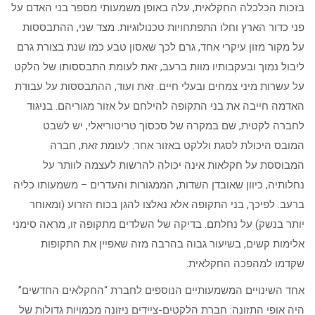
בזכות הכלכלה החקלאית, עלה באופן משמעותי מספר בני האדם על
פני כדור הארץ וחלו התפתחויות טכנולוגיות. מצד שני, ההתבססות
על מקור מזון עיקרי אחד, גרם לכך שאסון טבע כמו שנת בצורת גרם
ליבול נמוך ובעקבותיו מוות ברעב, זאת לעומת התבססותו של הלקט
על עשרות מיני צמחים ובעלי חיים. זאת ועוד, ההתבססות על עבודת
האדמה חייבה את בני התקופה להילחם על אזור מגוריהם. בניגוד
לחברה לקטית, שם במקרה של סכסוך טריטוריאלי, יש לשבט
המובס היכולת לסגת וללקט באזור אחר. לעומת זאת, חברה
המבוססת על חקלאות אינה יכולה להרשות לעצמה לוותר על
נחלותיה, כיוון שאובדן השדות, הממגורות והעדרים – משמעותו כליה
ברעב. לפיכך, בני התקופה אלא נאלצו להגן בכוח הזרוע (ומאוחר
יותר בנשק) על נחלתם. בדיקה של השלדים מתקופה זו, מראה סימני
אלימות קשים, בשיעור גבוה בהרבה מזה שאפיין את התקופות
שקדמו למהפכה החקלאית.
אחד השינויים המשמעותיים הנוספים לחברת “החקלאים החדשים”
היה אופי התזונה: חברת הלקטים-ציידים ניזונה מכמויות גדולות של