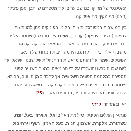
האטלנטי של מרוקו ובנו שם ערים. עוד מספרים שייתכן וספן פיניקי
(חאנו) אף הקיף את אפריקה .
בין המושבות המפורסמות אותן הקימו הפיניקים ניתן למנות את
עתיקת (העיר העתיקה) וקַרְתְּ חַדַשְתְּ (העיר החדשה) שנוסדו על ידי
יורדי ים פיניקים אותן כינו הרומאים בהתאמה אוטיקה וקרתגו.
מושבות אלה, בייחוד קרתגו, היו מהיריבות המרות של רומא.
הפיניקים, שמרו על זהותם מראשית ההתנחלות של שבטי ישראל ועד
ליום שבו הוכרעו והושמדו על ידי הרומאים, במאה השנייה לפני
הספירה במלחמה הפונית השלישית. אך להבדיל מן היוונים, הם לא
פיתחו תרבות חומרית ופילוסופיה. הקרמיקה שנמצאה בעריהם
היתה יוונית. הם היו הסוחרים; הנווטים הגאונים
[25]
.
ראו באתר זה:
קרתגו
פנתיאון האלים הפיניקי כלל את האלים:
אל, אשרה, בעל, ענת,
עשתורת, מלקרת, אשמון, תנית, בעל האמון, רשף וירחיבול
,