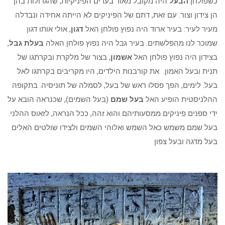
כשפולחן
הבעל
היה מקובל מאוד בערים הפיניקיות, שהגדולות בהן
הן צידון וצור. עם זאת, דתם של הפיניקים לא הייתה אחידה ונבדלה
מעיר לעיר: בעיר ארוד היה נפוץ פולחן האל
דגון
, אולי אותו דגון
שמוכר לנו מהפלשתים. בעיר גבל היה נפוץ פולחן האלה
בעלת גבל
,
בצידון היה נפוץ פולחן האל
אשמון
, בצור של מלקרת ובקרתגו של
תנית ובעל האמון. את קורבנות הילדים, היו מקריבים בקרתגו לאל
בעל. לימים, הפך פסלו ראש של בעל, לסמלה של תוניסיה. בתקופה
ההלניסטית הופיע האל
בעל שמם
(בעל השמים), שכנראה הובא על
ידי ספנים פיניקים ממסעותיהם והוא זהה, ככל הנראה, לזאוס ההלני.
בעל שמם משמש כאל השמש ואלוהי השמים ולצידו שולטים האלים
בעל מדגה ובעל צפון