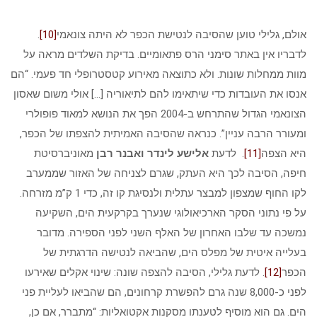
אולם, גלילי טוען שהסיבה לנטישת הכפר לא היתה צונאמי
[10]
.
לדבריו אין באתר סימני הרס פתאומיים. בדיקת השלדים מראה על
מוות ממחלות שונות. ולא כתוצאה מאירוע קטסטרופלי חד פעמי. “הם
אנסו את העובדות כדי שיתאימו להם לתיאוריה […] אולי משום שאסון
הצונאמי הגדול שהתרחש ב-2004 הפך את הנושא למאוד פופולרי
ומעורר הרבה עניין”. כנראה שהסיבה האמיתית להצפתו של הכפר,
היא הצפה
[11]
. לדעת
אלישע לינדר ואבנר רבן
מאוניברסיטת
חיפה, הסיבה לכך היא העתק, שגרם לצניחה של האזור שממערב
לקו החוף שמצפון למבצר עתלית ולנסיגת קו זה, כדי 1 ק”מ מזרחה.
על פי נתוני הסקר הארכיאולוגי שנערך בקרקעית הים, השקיעה
נמשכה עד שלבו האחרון של האלף השני לפני הספירה. מדובר
בעלייה איטית של מפלס הים, שהביאה לנטישה הדרגתית של
הכפר
[12]
. לדעת גלילי, הסיבה להצפה שונה: שינוי אקלים שאירעו
לפני כ-8,000 שנה גרם להפשרת קרחונים, הם שהביאו לעליית פני
הים. גם הוא מוסיף לטענתו מסקנות אקטואליות: “מתברר, אם כן,