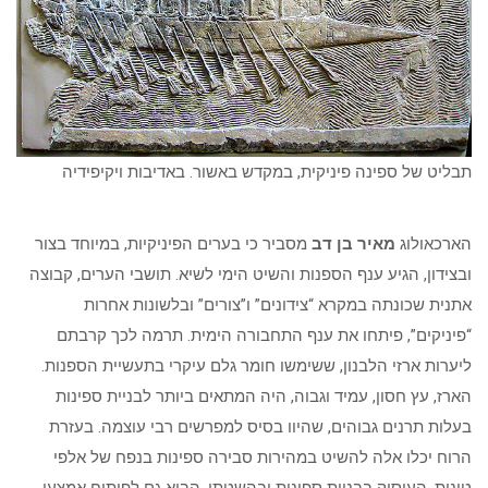
תבליט של ספינה פיניקית, במקדש באשור. באדיבות ויקיפידיה
הארכאולוג
מאיר בן דב
מסביר כי בערים הפיניקיות, במיוחד בצור
ובצידון, הגיע ענף הספנות והשיט הימי לשיא. תושבי הערים, קבוצה
אתנית שכונתה במקרא “צידונים” ו”צורים” ובלשונות אחרות
“פיניקים”, פיתחו את ענף התחבורה הימית. תרמה לכך קרבתם
ליערות ארזי הלבנון, ששימשו חומר גלם עיקרי בתעשיית הספנות.
הארז, עץ חסון, עמיד וגבוה, היה המתאים ביותר לבניית ספינות
בעלות תרנים גבוהים, שהיוו בסיס למפרשים רבי עוצמה. בעזרת
הרוח יכלו אלה להשיט במהירות סבירה ספינות בנפח של אלפי
טונות. העיסוק בבניית ספינות ובהשטתן, הביא גם לפיתוח אמצעי