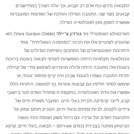
התבואה נדרש כוח אדם רב וקבוע, וכך עלה הצורך במתיישבים
קבועים. מצד שני, התנובה הגדלה והולכת של האדמות המעובדות
אפשרה לספק מזון לאוכלוסייה הגדלה.
הארכאולוג האוסטרלי
ויר גורדון צ’יילד
(Vere Gordon Childe) הוא
שהעניק לשינויים אלו את הכינוי “המהפכה הנאוליתית”. אחד
היתרונות הפוטנציאלים של התחכום והפיתוח הגדולים של
טכנולוגיות חקלאיות הייתה האפשרות לעודפי תבואה בעונות ברוכות.
בעונות אלו התנובה הייתה גדולה מהנדרש לשימוש מידי של קהילה.
יתרות התנובה נשמרו לעונות שבהן היה קיים מחסור עונתי, או
שימשו לסחר חליפין עם קבוצות אחרות. כך למעשה, היתרות הללו
אפשרו את גידול האוכלוסייה. בתקופה זו מתחיל האדם לגור ביישובי
קבע, לייצר קרמיקה ולביית בעלי חיים. המעבר מאורח חיים של
ציידים-לקטים, לביות צמחים ובעלי חיים, הטביע חותם עמוק על
התנהגות האדם ועל ערכיו. עם ניהול משק הצומח והחי נעשה
הביטחון מותנה בצבירת נכסים ואגירתם – תבואה, בעלי חיים, קרקע.