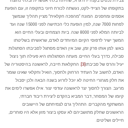
צבירת נכסים בקנה ידה גדול, שהיתה בלתי אפשרית ובלתי נחוצה
בתקופתו של הצייד-לקט, נעשתה לכורח חיוני בתקופה זו, עם הופעת
אסמים ומחסנים. המונח “מהפכה חקלאית” מציין תהליך שנמשך
לפחות 7000 שנה, למין הופעת כלי הכתישה לפני 15000 שנה ועד
לביותה המלא לפני 8000 שנה. ביות הצמחים ובעלי החיים הוא
המשך ישיר לדפוסי הקיום המיוחדים לאדם, שראשיתו בשליטתו
באש. למן אותו פרק זמן, שוב אין האדם מסתגל לסביבתו הסתגלות
סבילה, כדרך בעלי החיים. מעתה הסתגלותו היא פעילה תוך ניצול
יעיל והרס של סביבתו
[3]
. החקלאות חייבה, לראשונה בהיסטוריה של
האדם, לחשוב על העתיד הרחוק ולחסוך, הואיל וחקלאי שאינו שומר
את חלק מגרגרי החיטה לא יוכל לזרוע בשנה הבאה ולכן יסבול
מרעב. הצורך לחסוך יצר לראשונה עודפי יצור. אילו אפשרו לימים את
קיומו של המסחר, דבר המביא בהקדם ליצירת ריבוד חברתי,
המשתקף מהקברים. התהליך גרם לצמיחתם של היישובים
הראשונים שחלק מתושביהם לא עסקו ביצור מזון אלא היו סוחרים,
חיילים ושליטים.