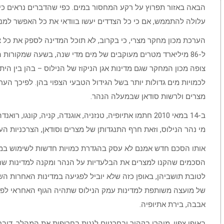
הבאה באזור תפרוץ על רקע המחסור במים. כפי שהדברים נראים כיום
עלולה להתממש, אם כי כל הצדדים יעשו בוודאי את כל האפשר למנו
הערכת מכון מחקר מצרי, כי בקרוב, לא תוכל המדינה לספק את כל צ
צופה מכון המחקר שגם מדינות אגן הניקוז של הנילוס – בהן בין היתר 
לכמויות מים גדולות יותר בשל הגידול הטבעי הצפוי בהן. לפיכך ה
מצרים ולרשות סודאן שבמעלה הנהר.
ב-14 במאי 2010 חתמו אתיופיה, טנזניה, אוגנדה, קניה, קונג
מי נהר הנילוס, וזאת חרף התנגדותן של מצרים וסודאן, הצרכניות העי
אותו הסכם חדש אמנם לא עסק בהגדרת כמויות חדשות לשימוש במים
הסכמים שהקנו למצרים את הבלעדיות על הנהר ומקנה למדינות שחתמ
לטובת תושביהן, באופן כזה שלא יוביל לפגיעה במדינות האחרות השו
של מועצה משותפת למדינות עמק הנילוס שתהיה הגוף האחראי לפע
אבבה, בירת אתיופיה.
באופן צפוי, מיהרו בקהיר ובחרטום לגנות בחריפות את המהלך. דוב