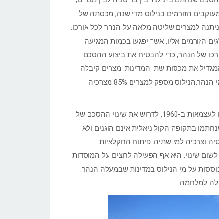
קונגו הדמוקרטית, רואנדה, טנזניה ובורונדי במעלה הנהר. בהתאם להסכם שנחתם ב-1929 בין בריטניה לבין מצרים,
כי מתוך 85 מיליארד המטרים המעוקבים הזורמים בנילוס מדי שנה, מכסתה של
 מיליארד. בהתאם להסכם, ניתנה למצרים שליטה מלאה על הנהר לכל אורכו.
גים הזורמים אליו, אשר יפגעו בכמות המגיעה
ורכו של הנהר, כדי להבטיח את ביצוע ההסכם
. בשנת 1959 חתמו מצרים וסודאן על תוספת להסכם 1929, המגדיל את מכסות שתי המדינות: מצרים קיבלה
55,5 מיליארד מטרים מעוקבים וסודאן 18,5 מיליארד, דהיינו 87% ממי הנהר.הנילוס מספק למצרים 85% מצרכיה
החל משנות התשעים של המאה ה-20, החלו מדינות אפריקה, שיצאו לעצמאות ב-1960, לדרוש את שינוי ההסכם של
 שנחתמו בתקופה הקולוניאלית אינם הוגנים ולא
סיה וצרכיה למי שתיה, פיתוח החקלאיות
ם 1929, הודיעה שלא תסכים לשום שינוי. היא אף הפעילה לחצים על המוסדות
מבוססות על מי הנילוס במדינות שבמעלה הנהר.
ילה למלחמה.