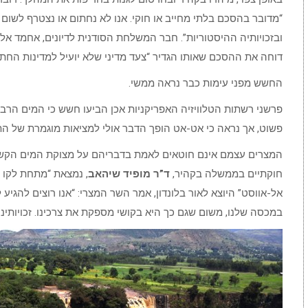
“מדובר בהסכם בלתי מחייב או חוקי. אנו לא נחתום או נצטרף לשום
ובזכויותיה ההיסטוריות”. חבר המשלחת הסודנית לדיונים, אחמד אל-מ
דוחה את ההסכם שאותו הגדיר “צעד מדיני שלא יועיל למדינות החתומ
החשש מפני עימות כבר נראה ממשי.
פרשני רשתות הטלוויזיה האפריקניות אכן הביעו חשש כי המים הרבי
פשוט, אך נראה כי אט-אט הופך הדבר אולי למציאות מוגמרת של 
המצרים עצמם אינם חוטאים לאמת בדבריהם על מצוקת המים הקשה
חוקתיים בממשלה בקהיר,
ד”ר מופיד שיהאב
, נמצאת “מתחת לקו ה
אל-אווסט” היוצא לאור בלונדון, אמר השר המצרי: “אנו רוצים להגיע
במכסה שלנו, משום שגם כך היא בקושי מספקת את צרכינו. זכויותינו א