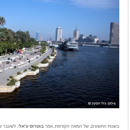
בשנות התשעים, של המאה הקודמת, אמר
בוטרוס ע’אל
י, לשעבר ש