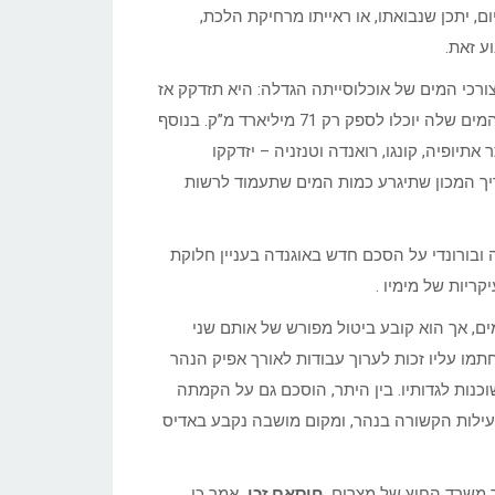
, יתכן שנבואתו, או ראייתו מרחיקת הלכת,
ע זאת.
ורכי המים של אוכלוסייתה הגדלה: היא תזדקק אז
ל-86 מיליארד מטרים מעוקבים של מים מדי שנה, בשעה שמקורות המים שלה יוכלו לספק רק 71 מיליארד מ”ק. בנוסף
אתיופיה, קונגו, רואנדה וטנזניה – יזדקקו
עריך המכון שתיגרע כמות המים שתעמוד לרשות
ו, רואנדה ובורונדי על הסכם חדש באוגנדה בעניין חלוקת
קריות של מימיו .
, אך הוא קובע ביטול מפורש של אותם שני
ו עליו זכות לערוך עבודות לאורך אפיק הנהר
כנות לגדותיו. בין היתר, הוסכם גם על הקמתה
ילות הקשורה בנהר, ומקום מושבה נקבע באדיס
ר משרד החוץ של מצרים,
חוסאם זכי,
אמר כי